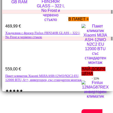
В ПАКЕТ +
469,99
€
Хладилник с фризер Finlux FBN340R GLASS – 322 l,
No Frost и червено стъкло
559,00
€
НАЙ-ДОБРА
ЦЕНА
Пакет климатик Xiaomi MIJIA ASH-12WO/N2C2-EU,
- 11%
12000 BTU, A++, инверторен, със стандартен монтаж
★
★
★
★
★