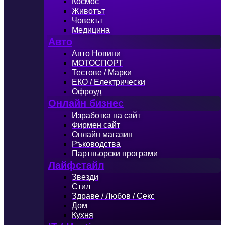
Космос
Животът
Човекът
Медицина
Авто
Авто Новини
МОТОСПОРТ
Тестове / Марки
ЕКО / Електрически
Офроуд
Онлайн бизнес
Изработка на сайт
Фирмен сайт
Онлайн магазин
Ръководства
Партньорски програми
Лайфстайл
Звезди
Стил
Здраве / Любов / Секс
Дом
Кухня