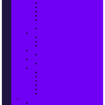
Колани за отслабване
Въжета за скачане
Постелки за упражнения
Фитнес аксесоари
Аксесоари за мултифункционални
фитнес уреди
Спортни добавки
Велосипеди, екипировка и аксесоари
Велосипеди
Детски велосипеди
Електрически велосипеди
Къмпинг артикули
Палатки за къмпинг
Спортни активности
Поход
Раници, куфари и чанти
Куфари
Пътни чанти
Спортни раници
Туристически раници
Спортни фитнес чанти
Аксесоари за пътуване
Авто & Направи си сам
Авто аксесоари