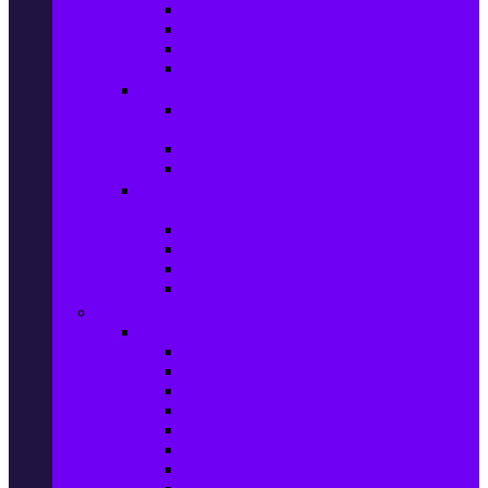
Игри за Playstation 4
Игри за Xbox One
Игри за Nintendo
Игри за Компютър
Гейминг аксесоари
Контролери, волани & гейминг
слушалки
VR Gaming Очила
VR Gaming Аксесоари
Гейминг Лаптопи, Настолни компютри &
Монитори
Гейминг Лаптопи
Гейминг Настолни компютри
Гейминг Монитори
Гейминг аксесоари за PC
Големи електроуреди
Хладилна техника
Хладилници
Хладилници side by side
Хладилници с фризер
Хладилни витрини
Фризери и ледогенератори
Фризерни ракли
Перални