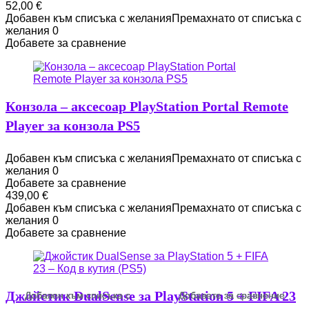
52,00
€
Добавен към списъка с желания
Премахнато от списъка с
желания
0
Добавете за сравнение
Конзола – аксесоар PlayStation Portal Remote
Player за конзола PS5
Добавен към списъка с желания
Премахнато от списъка с
желания
0
Добавете за сравнение
439,00
€
Добавен към списъка с желания
Премахнато от списъка с
желания
0
Добавете за сравнение
Джойстик DualSense за PlayStation 5 + FIFA 23
Добавен към списъка с
Добавен към списъка с
Добавен към списъка с
Добавен към списъка с
Добавете за сравнение
Добавете за сравнение
Добавете за сравнение
Добавете за сравнение