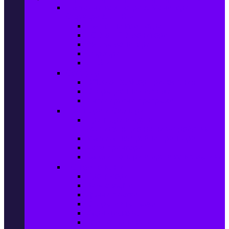
Настолни компютри & Монитори,
Сървъри & UPS-и
Настолни компютри
LCD & LED монитори
Акс. за монитори
Сървъри
UPS-и
Софтуер
Office & Desktop приложения
Операционни системи
Антивирусни програми
Принтери и Скенери
Принтери и други
мултифункционални устройства
Мастиленоструйни принтери
Фото принтери
Касети, тонери и други консумативи
PC компоненти
Процесори
Видео карти
Дънни платки
Оперативна памет
Хард Дискове
Компютърни кутии