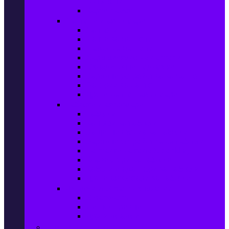
телефони
Карти памет
Лаптопи и аксесоари
Лаптопи
Чанти за лаптопи
Памет за лаптопи
Хард дискове за лаптопи
Охладителни подложки
Зарядни устройства за лаптоп
Батерии за лаптоп
Други лаптоп аксесоари
Таблети и аксесоари
Таблети
Калъфи за таблети
Защитни фолиа за таблети
Зарядни устройства за таблети
Поставки за кола & docking
Клавиатури за таблети
Кабели и адаптери за таблети
Други аксесоари за таблети
Джаджи & Smart технологии
Smartwatch
Фитнес гривни
Други джаджи
Компютри & Периферия, Сървъри & UPS-и