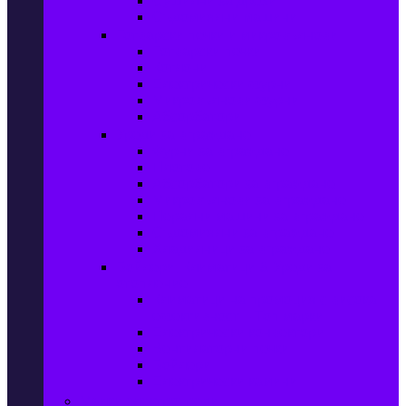
Сушилни за дрехи
Съдомиялни машини
Готварски печки и микровълнови
Готварски печки
Котлони
Електрически фурни
Микровълнови фурни
Абсорбатори
Уреди за вграждане
Фурни за вграждане
Плотове
Абсорбатори за вграждане
Микровълнови за вграждане
Перални машини за вграждане
Съдомиялни за вграждане
Хладилници за вграждане
Бойлери, Климатици & Уреди за
отопление
Климатици на промоция с висока
ефективност – Топ марки
Електрически конвектори
Вентилаторни печки
Бойлери
Електрически камини
Малки електроуреди