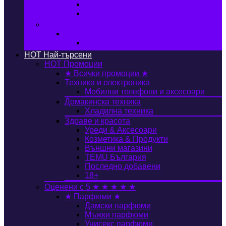
Автобокс
Авто стойка за велосипед
Книги, Офис & Храни
Книжарница
Книги
HOT
Най-търсени
HOT
Промоции
★ Всички промоции ★
Техника и електроника
Мобилни телефони и аксесоари
Домакинска техника
Хладилна техника
Здраве и красота
Уреди & Аксесоари
Козметика & Продукти
Външни магазини
TEMU България
Последно добавени
18+
Оценени с 5 ★ ★ ★ ★ ★
★ Парфюми ★
Дамски парфюми
Мъжки парфюми
Унисекс парфюми