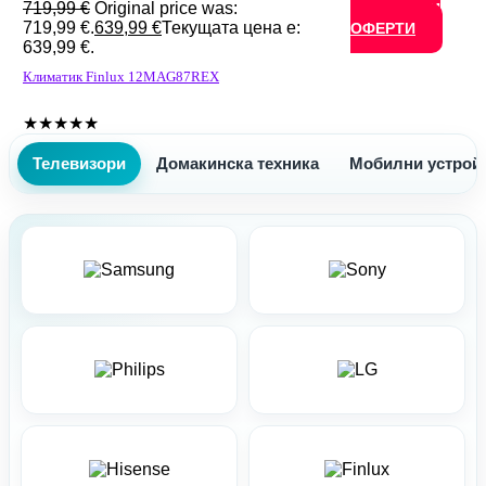
719,99
€
Original price was:
ВСИЧКИ
719,99 €.
639,99
€
Текущата цена е:
ОФЕРТИ
639,99 €.
Климатик Finlux 12MAG87REX
★
★
★
★
★
Телевизори
Домакинска техника
Мобилни устрой