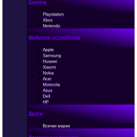
Gaming
Playstation
Xbox
Nintendo
Мобилни устройства
Apple
Samsung
Huawei
Xiaomi
Nokia
Acer
Motorola
Asus
Dell
HP
Други
Всички марки