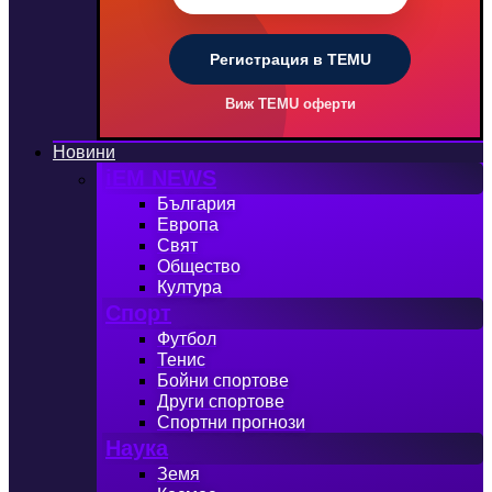
Регистрация в TEMU
Виж TEMU оферти
Новини
iEM NEWS
България
Европа
Свят
Общество
Култура
Спорт
Футбол
Тенис
Бойни спортове
Други спортове
Спортни прогнози
Наука
Земя