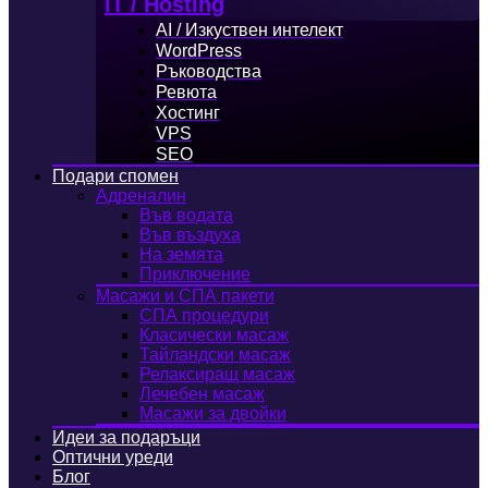
IT / Hosting
AI / Изкуствен интелект
WordPress
Ръководства
Ревюта
Хостинг
VPS
SEO
Подари спомен
Адреналин
Във водата
Във въздуха
На земята
Приключение
Масажи и СПА пакети
СПА процедури
Класически масаж
Тайландски масаж
Релаксиращ масаж
Лечебен масаж
Масажи за двойки
Идеи за подаръци
Оптични уреди
Блог