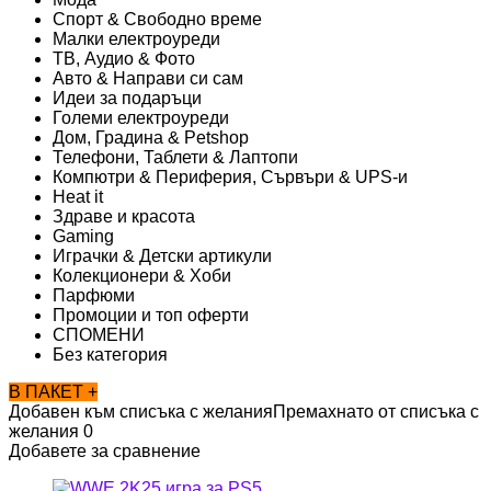
Спорт & Свободно време
Малки електроуреди
ТВ, Аудио & Фото
Авто & Направи си сам
Идеи за подаръци
Големи електроуреди
Дом, Градина & Petshop
Телефони, Таблети & Лаптопи
Компютри & Периферия, Сървъри & UPS-и
Heat it
Здраве и красота
Gaming
Играчки & Детски артикули
Колекционери & Хоби
Парфюми
Промоции и топ оферти
СПОМЕНИ
Без категория
В ПАКЕТ +
Добавен към списъка с желания
Премахнато от списъка с
желания
0
Добавете за сравнение