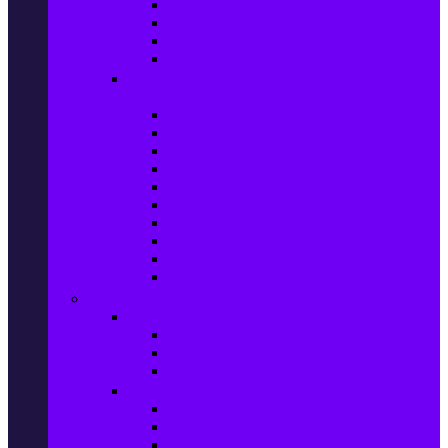
Захранващи блокове
Solid-State Drive (SSD)
IT аксесоари
Звукови платки
Периферия, Wireless & Системи за
наблюдение
USB памети
Външни хард дискове
Външни SSD
Клавиатури
Мишки
Тонколони за компютър
Слушалки за компютър
Външни оптични устройства
Уеб камери
Графични таблети
ТВ, Аудио & Фото
Телевизори & аксесоари
Телевизори
Стойки за телевизори
Дистанционни за телевизори
Видеокамери и Фотоапарати
Видеокамери
Видеокамери аксесоари
Фотоапарати DSLR