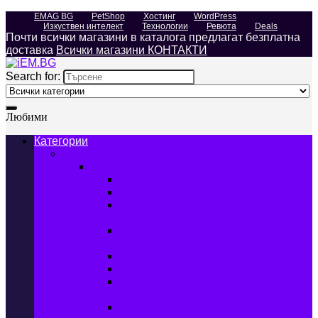
EMAG BG
PetShop
Хостинг
WordPress
Изкуствен интелект
Технологии
Ревюта
Deals
Почти всички магазини в каталога предлагат безплатна
доставка
Всички магазини КОНТАКТИ
Search for:
Любими
Категории
Телефони, Таблети & Лаптопи
Мобилни телефони и аксесоари
Мобилни телефони
Калъфи за мобилни телефони
Защитни фолиа за мобилни
телефони
Зарядни устройства за мобилни
телефони
Батерии за мобилни телефони
Bluetooth слушалки
Поставки и докинг станции за
мобилни телефони
Външни батерии за мобилни