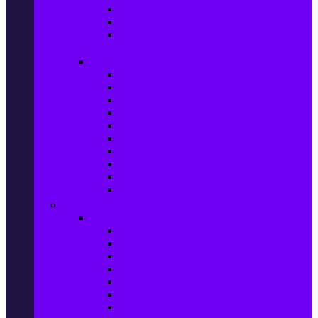
Ел. самобръсначки
Класически самобръсначки
Аксесоари за електрически
самобръсначки
Козметика & Продукти за лична грижа
Кремове за лице
Серуми и терапия за лице
Почистване на лице
Душ гелове
Лосиони за тяло
Дезодоранти и Антиперспиранти
Шампоани
Терапия за коса
Бои за коса и оксиданти
Онлайн аптека BENU
Дом, Градина & Petshop
Мебели и матраци
Офис столове, маси и бюра
Столове
Кухненско обзавеждане
Матраци
Обзавеждане за спалня
Фотьойли
Дивани