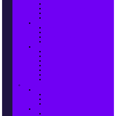
Фотоапарати Mirrorless
Компактни фотоапарати
Фотоапарати за моментни снимки
Фотоапарати аксесоари
Видео проектори & Екрани
Видео проектори
Аксесоари за видео проектори
Проекторни екрани
Интерактивни дъски
Audio & Домашно кино
Саундбари
Аудио системи
Смарт Аудио системи
Мултимедийни плеъри
Тонколони
Грамофони
Плеъри и Ресийвъри
Gaming
Гейминг конзоли
PlayStation
Xbox
Nintendo
Игри за конзола & Компютър
Игри за Playstation 5