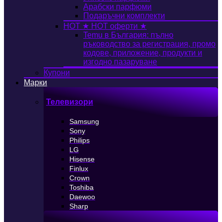
Арабски парфюми
Подаръчни комплекти
HOT
★ HOT оферти ★
Temu в България: пълно
ръководство за регистрация, промо
кодове, приложение, продукти и
изгодно пазаруване
Купони
Марки
Телевизори
Samsung
Sony
Philips
LG
Hisense
Finlux
Crown
Toshiba
Daewoo
Sharp