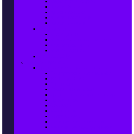
Маратонки и кецове
Дамски блузи
Дамски тениски
Дамски часовници
Дамски сандали
Мода за Мъже
Мъжки дънки
Мъжки маратонки и кецове
Мъжки часовници
Мъжки парфюми
Мода за ДЕЦА
Здраве и красота
Уреди & Аксесоари за лична грижа
Електрически четки за зъби
Устни иригатори
Епилатори
Козметични апарати
Уреди за маникюр и педикюр
Преси за коса
Сешоари
Маши за коса
Ролки за коса
Електрически четки за коса
Машинки за подстригване и
тримери