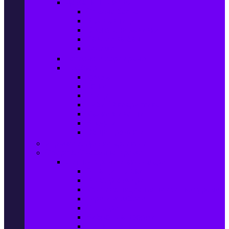
Домашен текстил
Спално бельо
Възглавници
Олекотени завивки
Хавлии за баня
Килими
Готвене и сервиране
PetShop
Кучета
Котки
Птици
Риби / Акваристика
Малки животни
Влечуги
Общи продукти
Играчки & Детски артикули
Спорт & Свободно време
Фитнес уреди и аксесоари
Бягащи пътеки
Велоергометри
Мултифункционални фитнес уреди
Гири и дъмбели
Степери
Вибро платформи
Фитнес топки