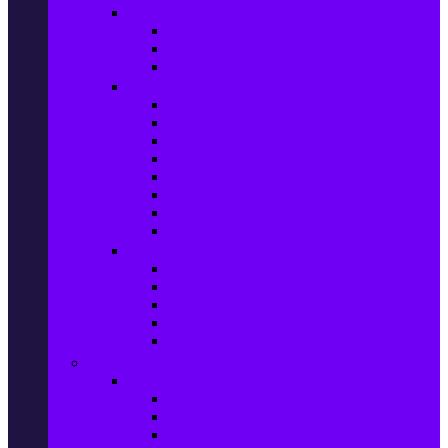
Прахосмукачки и ютии
Прахосмукачки
Ютии, парогенератори и др.
Парочистачки и водоструйки
Кухненски уреди
Електрически скари
Фритюрници
Хлебопекарни
Миксери
Пасатори
Блендери и чопъри
Месомелачки
Електрически фурни
Приготвяне на напитки
Кафе автом. и еспресо машини
Кафемашини
Кафемелачки
Сокоизтисквачки
Електрически кани
Мода
Мода за Жени
Всички предложения
Дамски якета и елеци
Ботуши и боти