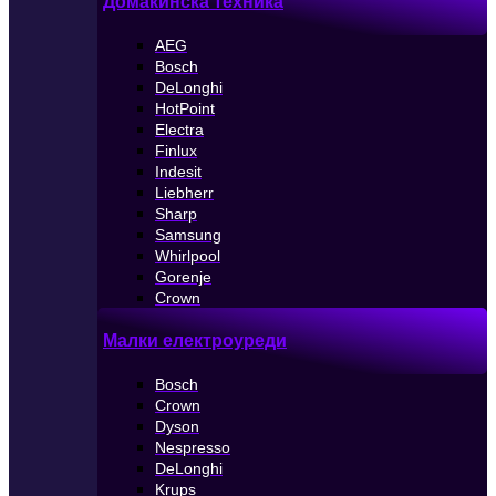
Домакинска техника
AEG
Bosch
DeLonghi
HotPoint
Electra
Finlux
Indesit
Liebherr
Sharp
Samsung
Whirlpool
Gorenje
Crown
Малки електроуреди
Bosch
Crown
Dyson
Nespresso
DeLonghi
Krups