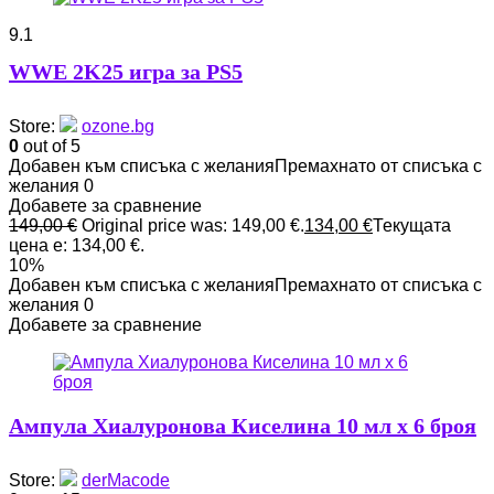
9.1
WWE 2K25 игра за PS5
Store:
ozone.bg
0
out of 5
Добавен към списъка с желания
Премахнато от списъка с
желания
0
Добавете за сравнение
149,00
€
Original price was: 149,00 €.
134,00
€
Текущата
цена е: 134,00 €.
10%
Добавен към списъка с желания
Премахнато от списъка с
желания
0
Добавете за сравнение
Ампула Хиалуронова Киселина 10 мл x 6 броя
Store:
derMacode