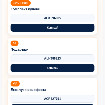
30% + 100€
Комплект купони
ACK996005
Копирай
0€
Подаръци
ALH386223
Копирай
VIP
Ексклузивна оферта
ACR727791