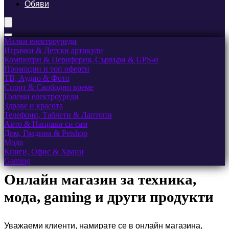
Обяви
Малки електроуреди
Играчки & Детски артикули
Компютри & Периферия, Сървъри & UPS-и
Промоции и топ оферти
ТВ, Аудио & Фото
Спорт & Свободно време
Големи електроуреди
Здраве и красота
Телефони, Таблети & Лаптопи
Авто & Направи си сам
Дом, Градина & Petshop
Мода
Книги, Офис & Храни
Gaming
Онлайн магазин за техника,
мода, gaming и други продукти
Уважаеми клиенти, намирате се в онлайн магазина,