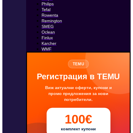
Philips
Tefal
Rowenta
Remington
SMEG
Oclean
Finlux
Karcher
WMF
TEMU
Регистрация в TEMU
Виж актуални оферти, купони и
промо предложения за нови
потребители.
100€
комплект купони