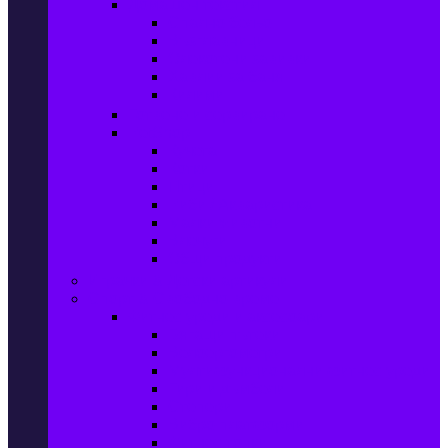
Домашен текстил
Спално бельо
Възглавници
Олекотени завивки
Хавлии за баня
Килими
Готвене и сервиране
PetShop
Кучета
Котки
Птици
Риби / Акваристика
Малки животни
Влечуги
Общи продукти
Играчки & Детски артикули
Спорт & Свободно време
Фитнес уреди и аксесоари
Бягащи пътеки
Велоергометри
Мултифункционални фитнес уреди
Гири и дъмбели
Степери
Вибро платформи
Фитнес топки