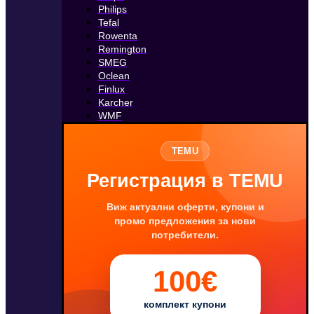
Philips
Tefal
Rowenta
Remington
SMEG
Oclean
Finlux
Karcher
WMF
TEMU
Регистрация в TEMU
Виж актуални оферти, купони и
промо предложения за нови
потребители.
100€
комплект купони