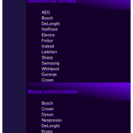
Домакинска техника
AEG
Bosch
DeLonghi
HotPoint
Electra
Finlux
Indesit
Liebherr
Sharp
Samsung
Whirlpool
Gorenje
Crown
Малки електроуреди
Bosch
Crown
Dyson
Nespresso
DeLonghi
Krups