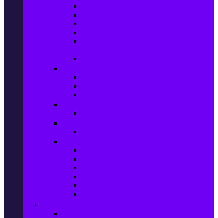
Колани за отслабване
Въжета за скачане
Постелки за упражнения
Фитнес аксесоари
Аксесоари за мултифункционални
фитнес уреди
Спортни добавки
Велосипеди, екипировка и аксесоари
Велосипеди
Детски велосипеди
Електрически велосипеди
Къмпинг артикули
Палатки за къмпинг
Спортни активности
Поход
Раници, куфари и чанти
Куфари
Пътни чанти
Спортни раници
Туристически раници
Спортни фитнес чанти
Аксесоари за пътуване
Авто & Направи си сам
Авто аксесоари