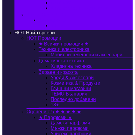
Автобокс
Авто стойка за велосипед
Книги, Офис & Храни
Книжарница
Книги
HOT
Най-търсени
HOT
Промоции
★ Всички промоции ★
Техника и електроника
Мобилни телефони и аксесоари
Домакинска техника
Хладилна техника
Здраве и красота
Уреди & Аксесоари
Козметика & Продукти
Външни магазини
TEMU България
Последно добавени
18+
Оценени с 5 ★ ★ ★ ★ ★
★ Парфюми ★
Дамски парфюми
Мъжки парфюми
Унисекс парфюми