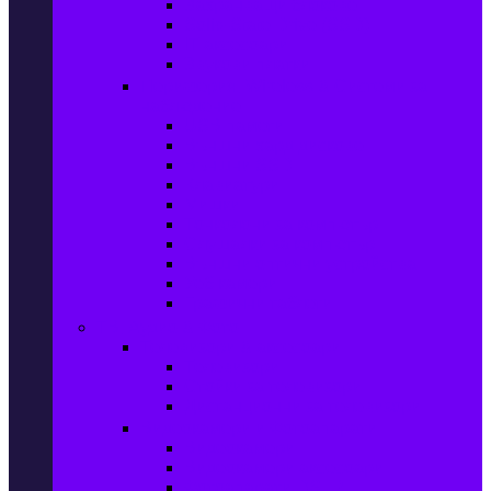
Захранващи блокове
Solid-State Drive (SSD)
IT аксесоари
Звукови платки
Периферия, Wireless & Системи за
наблюдение
USB памети
Външни хард дискове
Външни SSD
Клавиатури
Мишки
Тонколони за компютър
Слушалки за компютър
Външни оптични устройства
Уеб камери
Графични таблети
ТВ, Аудио & Фото
Телевизори & аксесоари
Телевизори
Стойки за телевизори
Дистанционни за телевизори
Видеокамери и Фотоапарати
Видеокамери
Видеокамери аксесоари
Фотоапарати DSLR