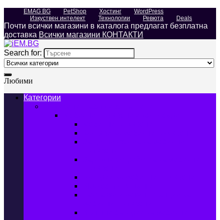
EMAG BG
PetShop
Хостинг
WordPress
Изкуствен интелект
Технологии
Ревюта
Deals
Почти всички магазини в каталога предлагат безплатна
доставка
Всички магазини КОНТАКТИ
Search for:
Любими
Категории
Телефони, Таблети & Лаптопи
Мобилни телефони и аксесоари
Мобилни телефони
Калъфи за мобилни телефони
Защитни фолиа за мобилни
телефони
Зарядни устройства за мобилни
телефони
Батерии за мобилни телефони
Bluetooth слушалки
Поставки и докинг станции за
мобилни телефони
Външни батерии за мобилни