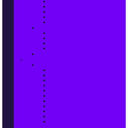
Маратонки и кецове
Дамски блузи
Дамски тениски
Дамски часовници
Дамски сандали
Мода за Мъже
Мъжки дънки
Мъжки маратонки и кецове
Мъжки часовници
Мъжки парфюми
Мода за ДЕЦА
Здраве и красота
Уреди & Аксесоари за лична грижа
Електрически четки за зъби
Устни иригатори
Епилатори
Козметични апарати
Уреди за маникюр и педикюр
Преси за коса
Сешоари
Маши за коса
Ролки за коса
Електрически четки за коса
Машинки за подстригване и
тримери