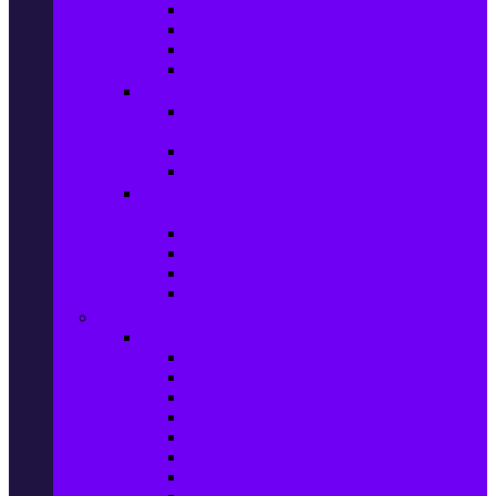
Игри за Playstation 4
Игри за Xbox One
Игри за Nintendo
Игри за Компютър
Гейминг аксесоари
Контролери, волани & гейминг
слушалки
VR Gaming Очила
VR Gaming Аксесоари
Гейминг Лаптопи, Настолни компютри &
Монитори
Гейминг Лаптопи
Гейминг Настолни компютри
Гейминг Монитори
Гейминг аксесоари за PC
Големи електроуреди
Хладилна техника
Хладилници
Хладилници side by side
Хладилници с фризер
Хладилни витрини
Фризери и ледогенератори
Фризерни ракли
Перални