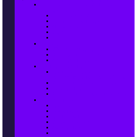
Настолни компютри & Монитори,
Сървъри & UPS-и
Настолни компютри
LCD & LED монитори
Акс. за монитори
Сървъри
UPS-и
Софтуер
Office & Desktop приложения
Операционни системи
Антивирусни програми
Принтери и Скенери
Принтери и други
мултифункционални устройства
Мастиленоструйни принтери
Фото принтери
Касети, тонери и други консумативи
PC компоненти
Процесори
Видео карти
Дънни платки
Оперативна памет
Хард Дискове
Компютърни кутии