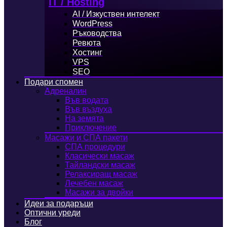
IT / Hosting
AI / Изкуствен интелект
WordPress
Ръководства
Ревюта
Хостинг
VPS
SEO
Подари спомен
Адреналин
Във водата
Във въздуха
На земята
Приключение
Масажи и СПА пакети
СПА процедури
Класически масаж
Тайландски масаж
Релаксиращ масаж
Лечебен масаж
Масажи за двойки
Идеи за подаръци
Оптични уреди
Блог