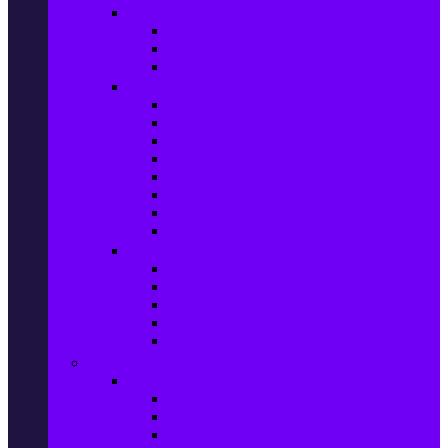
Прахосмукачки и ютии
Прахосмукачки
Ютии, парогенератори и др.
Парочистачки и водоструйки
Кухненски уреди
Електрически скари
Фритюрници
Хлебопекарни
Миксери
Пасатори
Блендери и чопъри
Месомелачки
Електрически фурни
Приготвяне на напитки
Кафе автом. и еспресо машини
Кафемашини
Кафемелачки
Сокоизтисквачки
Електрически кани
Мода
Мода за Жени
Всички предложения
Дамски якета и елеци
Ботуши и боти