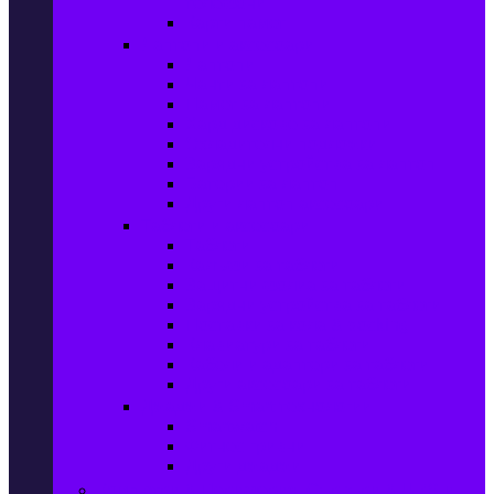
телефони
Карти памет
Лаптопи и аксесоари
Лаптопи
Чанти за лаптопи
Памет за лаптопи
Хард дискове за лаптопи
Охладителни подложки
Зарядни устройства за лаптоп
Батерии за лаптоп
Други лаптоп аксесоари
Таблети и аксесоари
Таблети
Калъфи за таблети
Защитни фолиа за таблети
Зарядни устройства за таблети
Поставки за кола & docking
Клавиатури за таблети
Кабели и адаптери за таблети
Други аксесоари за таблети
Джаджи & Smart технологии
Smartwatch
Фитнес гривни
Други джаджи
Компютри & Периферия, Сървъри & UPS-и