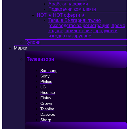
Арабски парфюми
Подаръчни комплекти
HOT
★ HOT оферти ★
Temu в България: пълно
ръководство за регистрация, промо
кодове, приложение, продукти и
изгодно пазаруване
Купони
Марки
Телевизори
Samsung
Sony
Philips
LG
Hisense
Finlux
Crown
Toshiba
Daewoo
Sharp