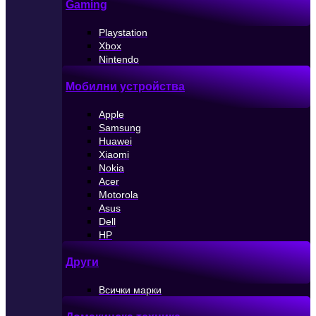
Gaming
Playstation
Xbox
Nintendo
Мобилни устройства
Apple
Samsung
Huawei
Xiaomi
Nokia
Acer
Motorola
Asus
Dell
HP
Други
Всички марки