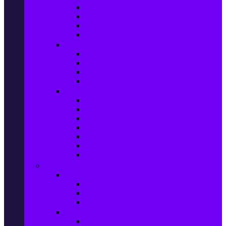
Фотоапарати Mirrorless
Компактни фотоапарати
Фотоапарати за моментни снимки
Фотоапарати аксесоари
Видео проектори & Екрани
Видео проектори
Аксесоари за видео проектори
Проекторни екрани
Интерактивни дъски
Audio & Домашно кино
Саундбари
Аудио системи
Смарт Аудио системи
Мултимедийни плеъри
Тонколони
Грамофони
Плеъри и Ресийвъри
Gaming
Гейминг конзоли
PlayStation
Xbox
Nintendo
Игри за конзола & Компютър
Игри за Playstation 5