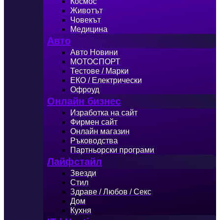
Космос
Животът
Човекът
Медицина
Авто
Авто Новини
МОТОСПОРТ
Тестове / Марки
ЕКО / Електрически
Офроуд
Онлайн бизнес
Изработка на сайт
Фирмен сайт
Онлайн магазин
Ръководства
Партньорски програми
Лайфстайл
Звезди
Стил
Здраве / Любов / Секс
Дом
Кухня