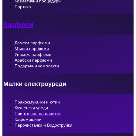
Козметични процедури
Партита
Парфюми
Дамски парфюми
Мъжки парфюми
Унисекс парфюми
Арабски парфюми
Подаръчни комплекти
Малки електроуреди
Прахосмукачки и ютии
Кухненски уреди
Приготвяне на напитки
Кафемашини
Парочистачки и Водоструйки