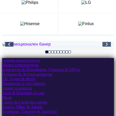
‹
›
Големи електроуреди
Малки електроуреди
Компютри & Периферия, Сървъри & UPS-и
Играчки & Детски артикули
ТВ, Аудио & Фото
Промоции и топ оферти
Здраве и красота
Авто & Направи си сам
Мода
Спорт & Свободно време
Книги, Офис & Храни
Телефони, Таблети & Лаптопи