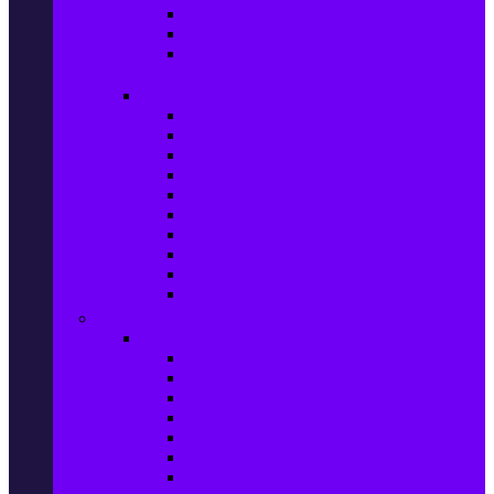
Ел. самобръсначки
Класически самобръсначки
Аксесоари за електрически
самобръсначки
Козметика & Продукти за лична грижа
Кремове за лице
Серуми и терапия за лице
Почистване на лице
Душ гелове
Лосиони за тяло
Дезодоранти и Антиперспиранти
Шампоани
Терапия за коса
Бои за коса и оксиданти
Онлайн аптека BENU
Дом, Градина & Petshop
Мебели и матраци
Офис столове, маси и бюра
Столове
Кухненско обзавеждане
Матраци
Обзавеждане за спалня
Фотьойли
Дивани