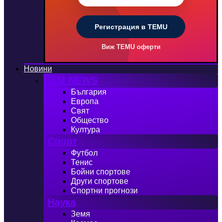
Регистрация в TEMU
Виж TEMU оферти
Новини
iEM NEWS
България
Европа
Свят
Общество
Култура
Спорт
Футбол
Тенис
Бойни спортове
Други спортове
Спортни прогнози
Наука
Земя