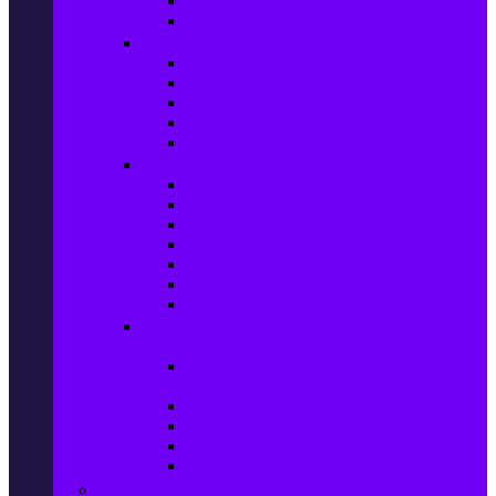
Сушилни за дрехи
Съдомиялни машини
Готварски печки и микровълнови
Готварски печки
Котлони
Електрически фурни
Микровълнови фурни
Абсорбатори
Уреди за вграждане
Фурни за вграждане
Плотове
Абсорбатори за вграждане
Микровълнови за вграждане
Перални машини за вграждане
Съдомиялни за вграждане
Хладилници за вграждане
Бойлери, Климатици & Уреди за
отопление
Климатици на промоция с висока
ефективност – Топ марки
Електрически конвектори
Вентилаторни печки
Бойлери
Електрически камини
Малки електроуреди