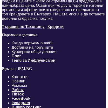
следим и цените с което се стремим да Ви предложим и
най-добрата цена. Освен всичко друго търсим и изгодни
промоции и оферти, които ежедневно се предлагат от
топ брандовете в България. Нашата мисия е да останете
доволни след всяка покупка.
Търсене по Taxonomy
Кредити
Поръчки и доставка
Как да поръчам онлайн
Доставка на поръчките
Куриерски общи условия
Блог
Temu за Инфлуенсъри
Връзка с iEM.BG
Контакти
Новини
Реклама
Работа
TikTok
FaceBook
Instagram
Bulinfo
хостинг