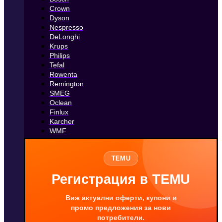
Crown
Dyson
Nespresso
DeLonghi
Krups
Philips
Tefal
Rowenta
Remington
SMEG
Oclean
Finlux
Karcher
WMF
TEMU
Регистрация в TEMU
Виж актуални оферти, купони и
промо предложения за нови
потребители.