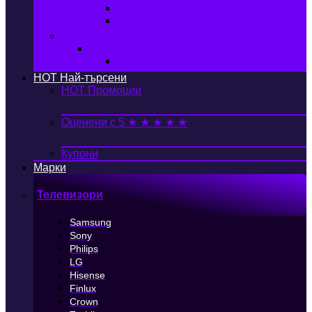
Автобокс
Авто стойка за велосипед
Книги, Офис & Храни
Книжарница
Книги
HOT
Най-търсени
HOT
Промоции
Оценени с 5 ★ ★ ★ ★ ★
Купони
Марки
Телевизори
Samsung
Sony
Philips
LG
Hisense
Finlux
Crown