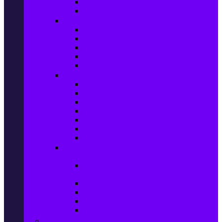
Сушилни за дрехи
Съдомиялни машини
Готварски печки и микровълнови
Готварски печки
Котлони
Електрически фурни
Микровълнови фурни
Абсорбатори
Уреди за вграждане
Фурни за вграждане
Плотове
Абсорбатори за вграждане
Микровълнови за вграждане
Перални машини за вграждане
Съдомиялни за вграждане
Хладилници за вграждане
Бойлери, Климатици & Уреди за
отопление
Климатици на промоция с висока
ефективност – Топ марки
Електрически конвектори
Вентилаторни печки
Бойлери
Електрически камини
Малки електроуреди