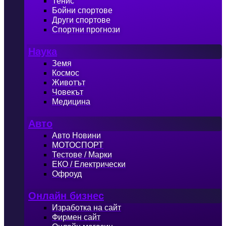
Тенис
Бойни спортове
Други спортове
Спортни прогнози
Наука
Земя
Космос
Животът
Човекът
Медицина
Авто
Авто Новини
МОТОСПОРТ
Тестове / Марки
ЕКО / Електрически
Офроуд
Онлайн бизнес
Изработка на сайт
Фирмен сайт