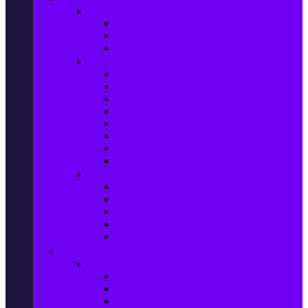
Прахосмукачки и ютии
Прахосмукачки
Ютии, парогенератори и др.
Парочистачки и водоструйки
Кухненски уреди
Електрически скари
Фритюрници
Хлебопекарни
Миксери
Пасатори
Блендери и чопъри
Месомелачки
Електрически фурни
Приготвяне на напитки
Кафе автом. и еспресо машини
Кафемашини
Кафемелачки
Сокоизтисквачки
Електрически кани
Мода
Мода за Жени
Всички предложения
Дамски якета и елеци
Ботуши и боти