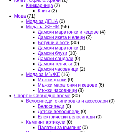
Книги, Офис & Храни
(2)
Книжарница
(2)
Книги
(2)
Мода
(71)
Мода за ДЕЦА
(0)
Мода за ЖЕНИ
(56)
Дамски маратонки и кецове
(4)
Дамски якета и елеци
(2)
Ботуши и боти
(30)
Дамски маратонки
(1)
Дамски блузи
(10)
Дамски сандали
(0)
Дамски тениски
(0)
Дамски часовници
(2)
Мода за МЪЖЕ
(16)
Мъжки дънки
(0)
Мъжки маратонки и кецове
(6)
Мъжки часовници
(8)
Спорт & Свободно време
(30)
Велосипеди, екипировка и аксесоари
(0)
Велосипеди
(0)
Детски велосипеди
(0)
Електрически велосипеди
(0)
Къмпинг артикули
(0)
Палатки за къмпинг
(0)