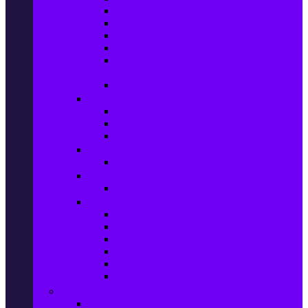
Колани за отслабване
Въжета за скачане
Постелки за упражнения
Фитнес аксесоари
Аксесоари за мултифункционални
фитнес уреди
Спортни добавки
Велосипеди, екипировка и аксесоари
Велосипеди
Детски велосипеди
Електрически велосипеди
Къмпинг артикули
Палатки за къмпинг
Спортни активности
Поход
Раници, куфари и чанти
Куфари
Пътни чанти
Спортни раници
Туристически раници
Спортни фитнес чанти
Аксесоари за пътуване
Авто & Направи си сам
Авто аксесоари