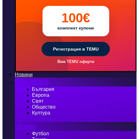
100€
комплект купони
Регистрация в TEMU
Виж TEMU оферти
Новини
iEM NEWS
България
Европа
Свят
Общество
Култура
Спорт
Футбол