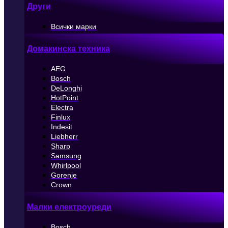
Други
Всички марки
Домакинска техника
AEG
Bosch
DeLonghi
HotPoint
Electra
Finlux
Indesit
Liebherr
Sharp
Samsung
Whirlpool
Gorenje
Crown
Малки електроуреди
Bosch