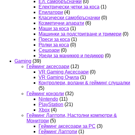
Ел. самобръсначки
(0)
Електрически четки за коса
(1)
Епилатори
(4)
Класически самобръсначки
(0)
Козметични апарати
(6)
Маши за коса
(1)
Машинки за подстригване и тримери
(0)
Преси за коса
(1)
Ролки за коса
(0)
Сешоари
(0)
Уреди за маникюр и педикюр
(0)
Gaming
(39)
Гейминг аксесоари
(12)
VR Gaming Аксесоари
(0)
VR Gaming Очила
(1)
Контролери, волани & гейминг слушалки
(5)
Гейминг конзоли
(32)
Nintendo
(11)
PlayStation
(21)
Xbox
(4)
Гейминг Лаптопи, Настолни компютри &
Монитори
(5)
Гейминг аксесоари за PC
(3)
Гейминг Лаптопи
(1)