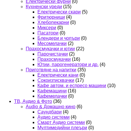
Електрически фурни
(0)
Кухненски уреди
(15)
Електрически скари
(5)
Фритюрници
(4)
Хлебопекарни
(0)
Миксери
(0)
Пасатори
(0)
Блендери и чопъри
(0)
Месомелачки
(2)
Прахосмукачки и ютии
(22)
Парочистачки
(2)
Прахосмукачки
(16)
Ютии, парогенератори и др.
(4)
Приготвяне на напитки
(35)
Електрически кани
(0)
Сокоизтисквачки
(17)
Кафе автом. и еспресо машини
(10)
Кафемашини
(16)
Кафемелачки
(0)
ТВ, Аудио & Фото
(36)
Audio & Домашно кино
(6)
Саундбари
(4)
Аудио системи
(4)
Смарт Аудио системи
(0)
Мултимедийни плеъри
(0)