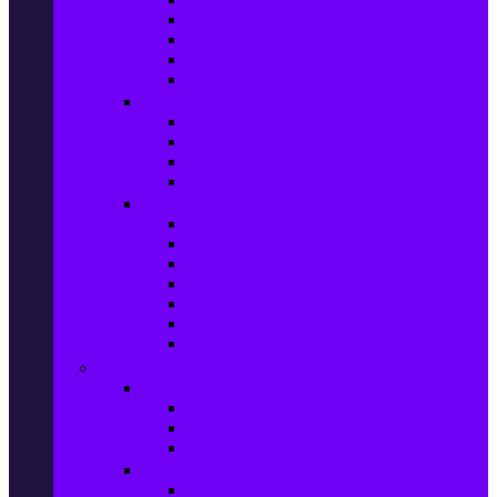
Фотоапарати Mirrorless
Компактни фотоапарати
Фотоапарати за моментни снимки
Фотоапарати аксесоари
Видео проектори & Екрани
Видео проектори
Аксесоари за видео проектори
Проекторни екрани
Интерактивни дъски
Audio & Домашно кино
Саундбари
Аудио системи
Смарт Аудио системи
Мултимедийни плеъри
Тонколони
Грамофони
Плеъри и Ресийвъри
Gaming
Гейминг конзоли
PlayStation
Xbox
Nintendo
Игри за конзола & Компютър
Игри за Playstation 5