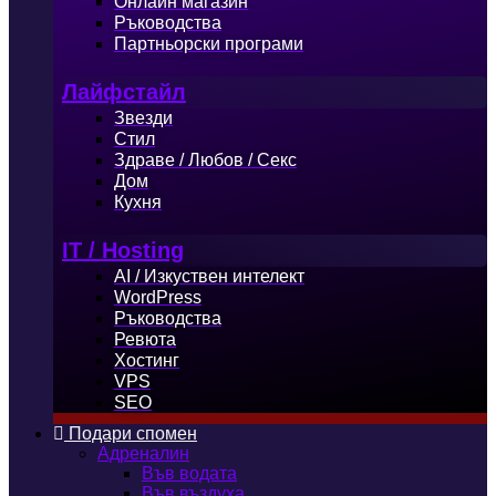
Онлайн магазин
Ръководства
Партньорски програми
Лайфстайл
Звезди
Стил
Здраве / Любов / Секс
Дом
Кухня
IT / Hosting
AI / Изкуствен интелект
WordPress
Ръководства
Ревюта
Хостинг
VPS
SEO
Подари спомен
Адреналин
Във водата
Във въздуха