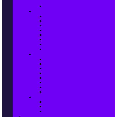
телефони
Карти памет
Лаптопи и аксесоари
Лаптопи
Чанти за лаптопи
Памет за лаптопи
Хард дискове за лаптопи
Охладителни подложки
Зарядни устройства за лаптоп
Батерии за лаптоп
Други лаптоп аксесоари
Таблети и аксесоари
Таблети
Калъфи за таблети
Защитни фолиа за таблети
Зарядни устройства за таблети
Поставки за кола & docking
Клавиатури за таблети
Кабели и адаптери за таблети
Други аксесоари за таблети
Джаджи & Smart технологии
Smartwatch
Фитнес гривни
Други джаджи
Компютри & Периферия, Сървъри & UPS-и