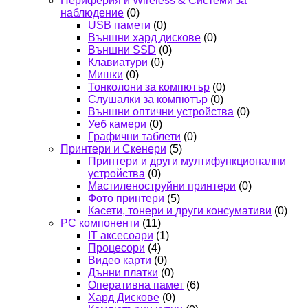
Периферия и Wireless & Системи за
наблюдение
(0)
USB памети
(0)
Външни хард дискове
(0)
Външни SSD
(0)
Клавиатури
(0)
Мишки
(0)
Тонколони за компютър
(0)
Слушалки за компютър
(0)
Външни оптични устройства
(0)
Уеб камери
(0)
Графични таблети
(0)
Принтери и Скенери
(5)
Принтери и други мултифункционални
устройства
(0)
Мастиленоструйни принтери
(0)
Фото принтери
(5)
Касети, тонери и други консумативи
(0)
PC компоненти
(11)
IT аксесоари
(1)
Процесори
(4)
Видео карти
(0)
Дънни платки
(0)
Оперативна памет
(6)
Хард Дискове
(0)