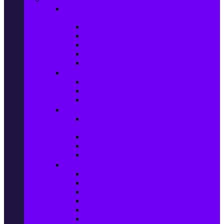
Настолни компютри & Монитори,
Сървъри & UPS-и
Настолни компютри
LCD & LED монитори
Акс. за монитори
Сървъри
UPS-и
Софтуер
Office & Desktop приложения
Операционни системи
Антивирусни програми
Принтери и Скенери
Принтери и други
мултифункционални устройства
Мастиленоструйни принтери
Фото принтери
Касети, тонери и други консумативи
PC компоненти
Процесори
Видео карти
Дънни платки
Оперативна памет
Хард Дискове
Компютърни кутии