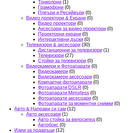
Тонколони
(1)
Грамофони
(0)
Плеъри и Ресийвъри
(0)
Видео проектори & Екрани
(0)
Видео проектори
(0)
Аксесоари за видео проектори
(0)
Проекторни екрани
(0)
Интерактивни дъски
(0)
Телевизори & аксесоари
(30)
Дистанционни за телевизори
(1)
Телевизори
(27)
Стойки за телевизори
(0)
Видеокамери и Фотоапарати
(0)
Видеокамери
(0)
Видеокамери аксесоари
(0)
Компактни фотоапарати
(0)
Фотоапарати DSLR
(0)
Фотоапарати Mirrorless
(0)
Фотоапарати аксесоари
(0)
Фотоапарати за моментни снимки
(0)
Авто & Направи си сам
(12)
Авто аксесоари
(1)
Авто стойка за велосипед
(0)
Автобокс
(0)
Идеи за подаръци
(12)