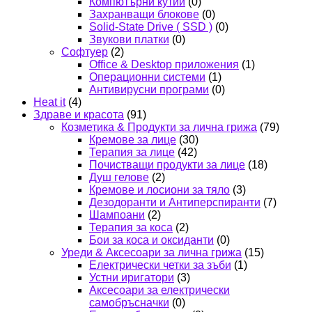
Компютърни кутии
(0)
Захранващи блокове
(0)
Solid-State Drive ( SSD )
(0)
Звукови платки
(0)
Софтуер
(2)
Office & Desktop приложения
(1)
Операционни системи
(1)
Антивирусни програми
(0)
Heat it
(4)
Здраве и красота
(91)
Козметика & Продукти за лична грижа
(79)
Кремове за лице
(30)
Терапия за лице
(42)
Почистващи продукти за лице
(18)
Душ гелове
(2)
Кремове и лосиони за тяло
(3)
Дезодоранти и Антиперспиранти
(7)
Шампоани
(2)
Терапия за коса
(2)
Бои за коса и оксиданти
(0)
Уреди & Аксесоари за лична грижа
(15)
Електрически четки за зъби
(1)
Устни иригатори
(3)
Аксесоари за електрически
самобръсначки
(0)