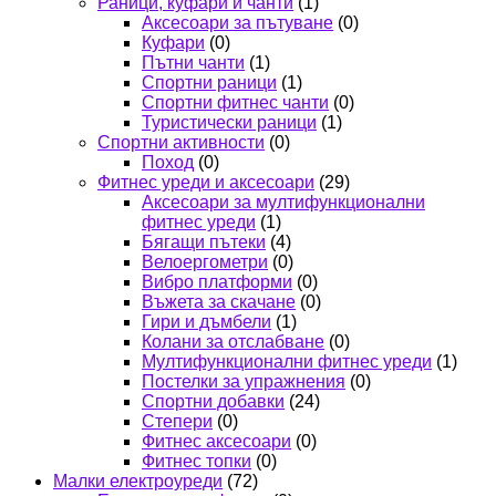
Раници, куфари и чанти
(1)
Аксесоари за пътуване
(0)
Куфари
(0)
Пътни чанти
(1)
Спортни раници
(1)
Спортни фитнес чанти
(0)
Туристически раници
(1)
Спортни активности
(0)
Поход
(0)
Фитнес уреди и аксесоари
(29)
Аксесоари за мултифункционални
фитнес уреди
(1)
Бягащи пътеки
(4)
Велоергометри
(0)
Вибро платформи
(0)
Въжета за скачане
(0)
Гири и дъмбели
(1)
Колани за отслабване
(0)
Мултифункционални фитнес уреди
(1)
Постелки за упражнения
(0)
Спортни добавки
(24)
Степери
(0)
Фитнес аксесоари
(0)
Фитнес топки
(0)
Малки електроуреди
(72)