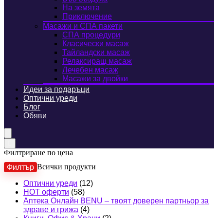
На земята
Приключение
Масажи и СПА пакети
СПА процедури
Класически масаж
Тайландски масаж
Релаксиращ масаж
Лечебен масаж
Масажи за двойки
Идеи за подаръци
Оптични уреди
Блог
Обяви
Филтриране по цена
Филтър
Всички продукти
Оптични уреди
(12)
ц
ц
HOT оферти
(58)
Аптека Онлайн BENU – твоят доверен партньор за
здраве и грижа
(4)