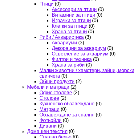
Птици
(0)
Аксесоари за птици
(0)
Витамини за птици
(0)
Играчки за птици
(0)
Клетки за птици
(0)
Храна за птици
(0)
Риби / Акваристика
(3)
Аквариуми
(3)
Декорации за аквариум
(0)
Осветление за аквариум
(0)
Филтри и техника
(0)
Храна за риби
(0)
Малки животни / хамстери, зайци, морски
свинчета
(0)
Общи продукти
(2)
Мебели и матраци
(2)
Офис столове
(2)
Столове
(2)
Кухненско обзавеждане
(0)
Матраци
(0)
Обзавеждане за спалня
(0)
Фотьойли
(0)
Дивани
(0)
Домашен текстил
(0)
Спално бельо
(0)