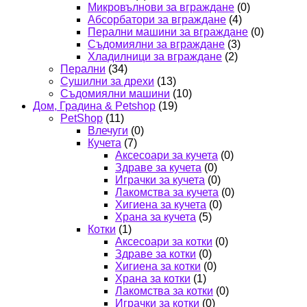
Микровълнови за вграждане
(0)
Абсорбатори за вграждане
(4)
Перални машини за вграждане
(0)
Съдомиялни за вграждане
(3)
Хладилници за вграждане
(2)
Перални
(34)
Сушилни за дрехи
(13)
Съдомиялни машини
(10)
Дом, Градина & Petshop
(19)
PetShop
(11)
Влечуги
(0)
Кучета
(7)
Аксесоари за кучета
(0)
Здраве за кучета
(0)
Играчки за кучета
(0)
Лакомства за кучета
(0)
Хигиена за кучета
(0)
Храна за кучета
(5)
Котки
(1)
Аксесоари за котки
(0)
Здраве за котки
(0)
Хигиена за котки
(0)
Храна за котки
(1)
Лакомства за котки
(0)
Играчки за котки
(0)