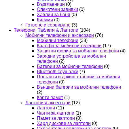
Възглавници
(0)
Олекотени завивки
(0)
Хавлии за баня
(0)
Килими
(0)
Готвене и сервиране
(3)
Телефони, Таблети & Лаптопи
(104)
Мобилни телефони и аксесоари
(76)
Мобилни телефони
(38)
Калъфи за мобилни телефони
(17)
Защитни фолиа за мобилни телефони
(4)
Зарядни устройства за мобилни
телефони
(2)
Батерии за мобилни телефони
(0)
Bluetooth слушалки
(7)
Поставки и докинг станции за мобилни
телефони
(0)
Външни батерии за мобилни телефони
(2)
Карти памет
(1)
Лаптопи и аксесоари
(12)
Лаптопи
(11)
Чанти за лаптопи
(1)
Памет за лаптопи
(0)
Хард дискове за лаптопи
(0)
Охладителни подложки за лаптопи
(0)