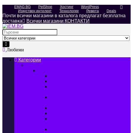
EMAG BG
PetShop
Хостинг
WordPress
Изкуствен интелект
Технологии
Ревюта
Deals
Почти всички магазини в каталога предлагат безплатна
доставка
Всички магазини КОНТАКТИ
Search
for:
Любими
Категории
Телефони, Таблети & Лаптопи
Мобилни телефони и аксесоари
Мобилни телефони
Калъфи за мобилни телефони
Защитни фолиа за мобилни
телефони
Зарядни устройства за мобилни
телефони
Батерии за мобилни телефони
Bluetooth слушалки
Поставки и докинг станции за
мобилни телефони
Външни батерии за мобилни