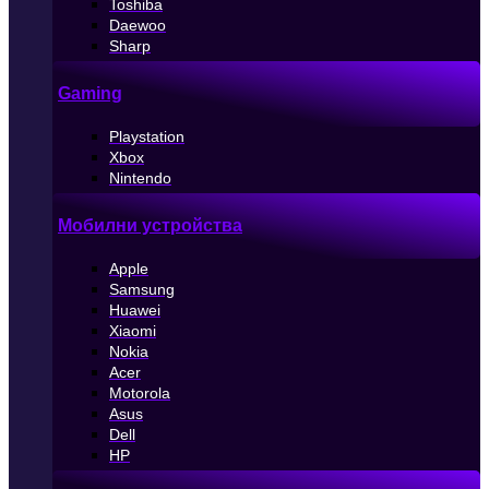
Toshiba
Daewoo
Sharp
Gaming
Playstation
Xbox
Nintendo
Мобилни устройства
Apple
Samsung
Huawei
Xiaomi
Nokia
Acer
Motorola
Asus
Dell
HP