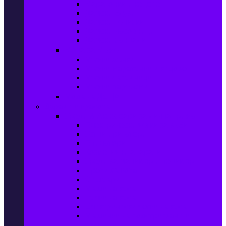
Маратонки и кецове
Дамски блузи
Дамски тениски
Дамски часовници
Дамски сандали
Мода за Мъже
Мъжки дънки
Мъжки маратонки и кецове
Мъжки часовници
Мъжки парфюми
Мода за ДЕЦА
Здраве и красота
Уреди & Аксесоари за лична грижа
Електрически четки за зъби
Устни иригатори
Епилатори
Козметични апарати
Уреди за маникюр и педикюр
Преси за коса
Сешоари
Маши за коса
Ролки за коса
Електрически четки за коса
Машинки за подстригване и
тримери