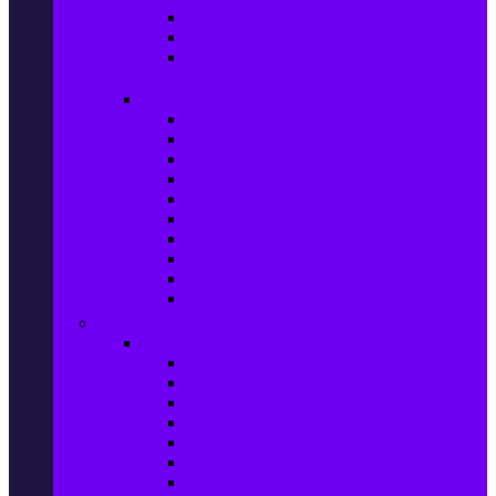
Ел. самобръсначки
Класически самобръсначки
Аксесоари за електрически
самобръсначки
Козметика & Продукти за лична грижа
Кремове за лице
Серуми и терапия за лице
Почистване на лице
Душ гелове
Лосиони за тяло
Дезодоранти и Антиперспиранти
Шампоани
Терапия за коса
Бои за коса и оксиданти
Онлайн аптека BENU
Дом, Градина & Petshop
Мебели и матраци
Офис столове, маси и бюра
Столове
Кухненско обзавеждане
Матраци
Обзавеждане за спалня
Фотьойли
Дивани