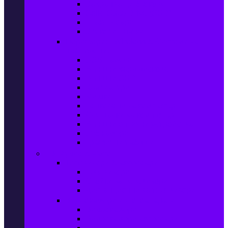
Захранващи блокове
Solid-State Drive (SSD)
IT аксесоари
Звукови платки
Периферия, Wireless & Системи за
наблюдение
USB памети
Външни хард дискове
Външни SSD
Клавиатури
Мишки
Тонколони за компютър
Слушалки за компютър
Външни оптични устройства
Уеб камери
Графични таблети
ТВ, Аудио & Фото
Телевизори & аксесоари
Телевизори
Стойки за телевизори
Дистанционни за телевизори
Видеокамери и Фотоапарати
Видеокамери
Видеокамери аксесоари
Фотоапарати DSLR