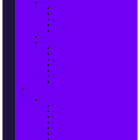
Домашен текстил
Спално бельо
Възглавници
Олекотени завивки
Хавлии за баня
Килими
Готвене и сервиране
PetShop
Кучета
Котки
Птици
Риби / Акваристика
Малки животни
Влечуги
Общи продукти
Играчки & Детски артикули
Спорт & Свободно време
Фитнес уреди и аксесоари
Бягащи пътеки
Велоергометри
Мултифункционални фитнес уреди
Гири и дъмбели
Степери
Вибро платформи
Фитнес топки