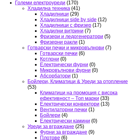
Големи електроуреди
(170)
Хладилна техника
(41)
Хладилници
(29)
Хладилници side by side
(12)
Хладилници с фризер
(17)
Хладилни витрини
(7)
Фризери и ледогенератори
(5)
Фризерни ракли
(1)
Готварски печки и микровълнови
(7)
Готварски печки
(6)
Котлони
(0)
Електрически фурни
(0)
Микровълнови фурни
(0)
Абсорбатори
(1)
Бойлери, Климатици & Уреди за отопление
(53)
Климатици на промоция с висока
ефективност – Топ марки
(33)
Електрически конвектори
(13)
Вентилаторни печки
(1)
Бойлери
(4)
Електрически камини
(0)
Уреди за вграждане
(25)
Фурни за вграждане
(9)
Плотове
(6)