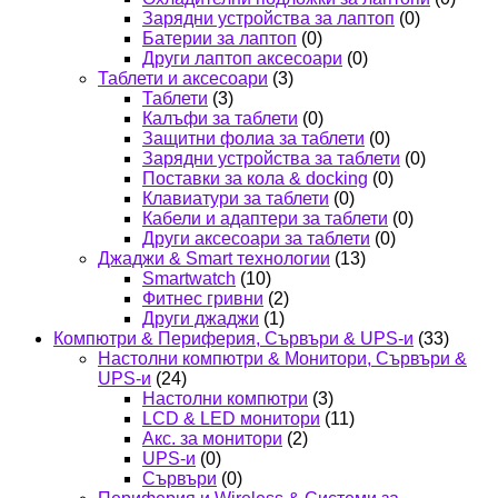
Зарядни устройства за лаптоп
(0)
Батерии за лаптоп
(0)
Други лаптоп аксесоари
(0)
Таблети и аксесоари
(3)
Таблети
(3)
Калъфи за таблети
(0)
Защитни фолиа за таблети
(0)
Зарядни устройства за таблети
(0)
Поставки за кола & docking
(0)
Клавиатури за таблети
(0)
Кабели и адаптери за таблети
(0)
Други аксесоари за таблети
(0)
Джаджи & Smart технологии
(13)
Smartwatch
(10)
Фитнес гривни
(2)
Други джаджи
(1)
Компютри & Периферия, Сървъри & UPS-и
(33)
Настолни компютри & Монитори, Сървъри &
UPS-и
(24)
Настолни компютри
(3)
LCD & LED монитори
(11)
Акс. за монитори
(2)
UPS-и
(0)
Сървъри
(0)