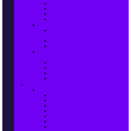
Игри за Playstation 4
Игри за Xbox One
Игри за Nintendo
Игри за Компютър
Гейминг аксесоари
Контролери, волани & гейминг
слушалки
VR Gaming Очила
VR Gaming Аксесоари
Гейминг Лаптопи, Настолни компютри &
Монитори
Гейминг Лаптопи
Гейминг Настолни компютри
Гейминг Монитори
Гейминг аксесоари за PC
Големи електроуреди
Хладилна техника
Хладилници
Хладилници side by side
Хладилници с фризер
Хладилни витрини
Фризери и ледогенератори
Фризерни ракли
Перални