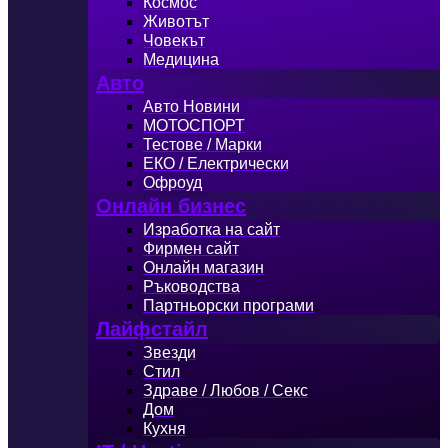
Космос
Животът
Човекът
Медицина
Авто
Авто Новини
МОТОСПОРТ
Тестове / Марки
ЕКО / Електрически
Офроуд
Онлайн бизнес
Изработка на сайт
Фирмен сайт
Онлайн магазин
Ръководства
Партньорски програми
Лайфстайл
Звезди
Стил
Здраве / Любов / Секс
Дом
Кухня