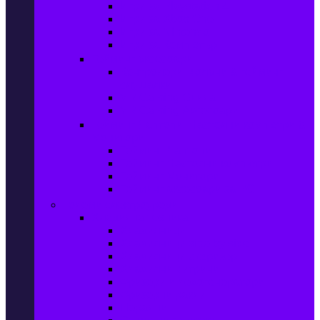
Игри за Playstation 4
Игри за Xbox One
Игри за Nintendo
Игри за Компютър
Гейминг аксесоари
Контролери, волани & гейминг
слушалки
VR Gaming Очила
VR Gaming Аксесоари
Гейминг Лаптопи, Настолни компютри &
Монитори
Гейминг Лаптопи
Гейминг Настолни компютри
Гейминг Монитори
Гейминг аксесоари за PC
Големи електроуреди
Хладилна техника
Хладилници
Хладилници side by side
Хладилници с фризер
Хладилни витрини
Фризери и ледогенератори
Фризерни ракли
Перални