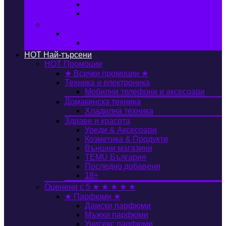
Автобокс
Авто стойка за велосипед
Книги, Офис & Храни
Книжарница
Книги
HOT
Най-търсени
HOT
Промоции
★ Всички промоции ★
Техника и електроника
Мобилни телефони и аксесоари
Домакинска техника
Хладилна техника
Здраве и красота
Уреди & Аксесоари
Козметика & Продукти
Външни магазини
TEMU България
Последно добавени
18+
Оценени с 5 ★ ★ ★ ★ ★
★ Парфюми ★
Дамски парфюми
Мъжки парфюми
Унисекс парфюми