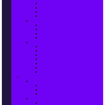
Фотоапарати Mirrorless
Компактни фотоапарати
Фотоапарати за моментни снимки
Фотоапарати аксесоари
Видео проектори & Екрани
Видео проектори
Аксесоари за видео проектори
Проекторни екрани
Интерактивни дъски
Audio & Домашно кино
Саундбари
Аудио системи
Смарт Аудио системи
Мултимедийни плеъри
Тонколони
Грамофони
Плеъри и Ресийвъри
Gaming
Гейминг конзоли
PlayStation
Xbox
Nintendo
Игри за конзола & Компютър
Игри за Playstation 5