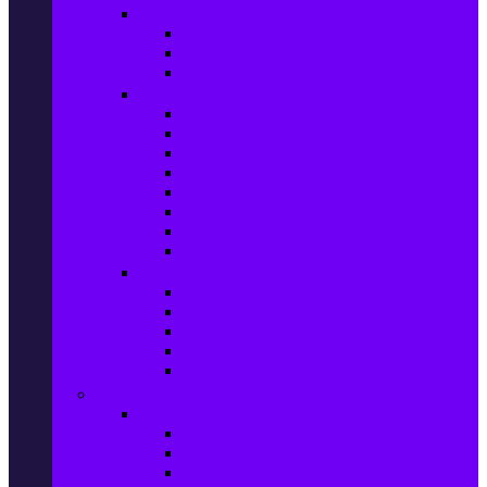
Прахосмукачки и ютии
Прахосмукачки
Ютии, парогенератори и др.
Парочистачки и водоструйки
Кухненски уреди
Електрически скари
Фритюрници
Хлебопекарни
Миксери
Пасатори
Блендери и чопъри
Месомелачки
Електрически фурни
Приготвяне на напитки
Кафе автом. и еспресо машини
Кафемашини
Кафемелачки
Сокоизтисквачки
Електрически кани
Мода
Мода за Жени
Всички предложения
Дамски якета и елеци
Ботуши и боти