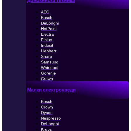
Домакинска техника
AEG
Bosch
DeLonghi
HotPoint
Electra
Finlux
Indesit
Liebherr
Sharp
Samsung
Whirlpool
Gorenje
Crown
Малки електроуреди
Bosch
Crown
Dyson
Nespresso
DeLonghi
Krups