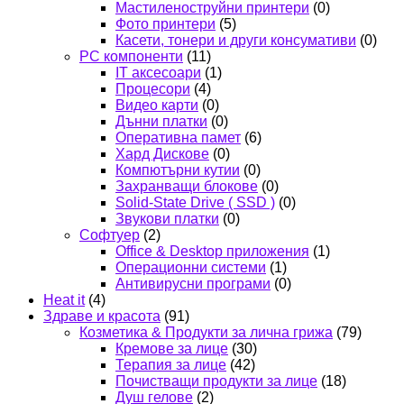
Мастиленоструйни принтери
(0)
Фото принтери
(5)
Касети, тонери и други консумативи
(0)
PC компоненти
(11)
IT аксесоари
(1)
Процесори
(4)
Видео карти
(0)
Дънни платки
(0)
Оперативна памет
(6)
Хард Дискове
(0)
Компютърни кутии
(0)
Захранващи блокове
(0)
Solid-State Drive ( SSD )
(0)
Звукови платки
(0)
Софтуер
(2)
Office & Desktop приложения
(1)
Операционни системи
(1)
Антивирусни програми
(0)
Heat it
(4)
Здраве и красота
(91)
Козметика & Продукти за лична грижа
(79)
Кремове за лице
(30)
Терапия за лице
(42)
Почистващи продукти за лице
(18)
Душ гелове
(2)