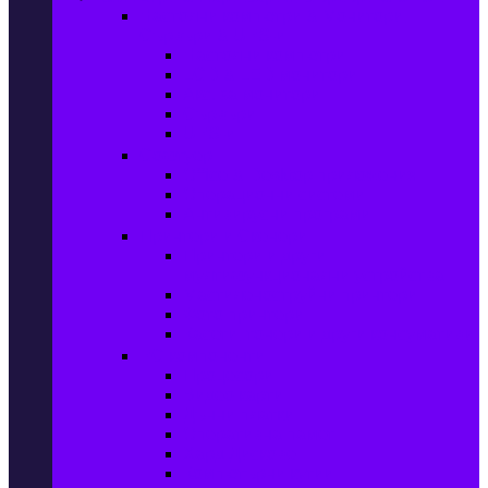
Настолни компютри & Монитори,
Сървъри & UPS-и
Настолни компютри
LCD & LED монитори
Акс. за монитори
Сървъри
UPS-и
Софтуер
Office & Desktop приложения
Операционни системи
Антивирусни програми
Принтери и Скенери
Принтери и други
мултифункционални устройства
Мастиленоструйни принтери
Фото принтери
Касети, тонери и други консумативи
PC компоненти
Процесори
Видео карти
Дънни платки
Оперативна памет
Хард Дискове
Компютърни кутии