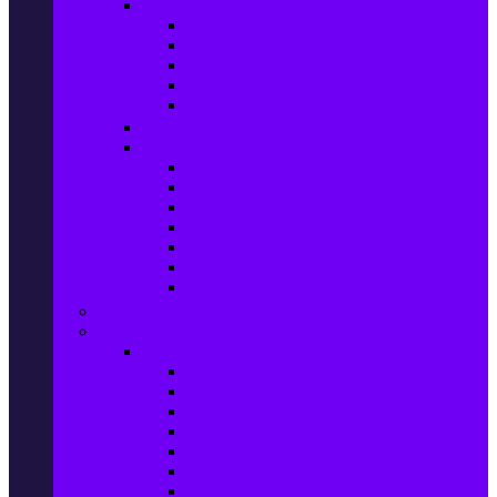
Домашен текстил
Спално бельо
Възглавници
Олекотени завивки
Хавлии за баня
Килими
Готвене и сервиране
PetShop
Кучета
Котки
Птици
Риби / Акваристика
Малки животни
Влечуги
Общи продукти
Играчки & Детски артикули
Спорт & Свободно време
Фитнес уреди и аксесоари
Бягащи пътеки
Велоергометри
Мултифункционални фитнес уреди
Гири и дъмбели
Степери
Вибро платформи
Фитнес топки