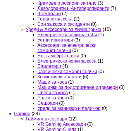
Кремове и лосиони за тяло
(3)
Дезодоранти и Антиперспиранти
(7)
Шампоани
(2)
Терапия за коса
(2)
Бои за коса и оксиданти
(0)
Уреди & Аксесоари за лична грижа
(15)
Електрически четки за зъби
(1)
Устни иригатори
(3)
Аксесоари за електрически
самобръсначки
(0)
Ел. самобръсначки
(0)
Електрически четки за коса
(1)
Епилатори
(4)
Класически самобръсначки
(0)
Козметични апарати
(6)
Маши за коса
(1)
Машинки за подстригване и тримери
(0)
Преси за коса
(1)
Ролки за коса
(0)
Сешоари
(0)
Уреди за маникюр и педикюр
(0)
Gaming
(39)
Гейминг аксесоари
(12)
VR Gaming Аксесоари
(0)
VR Gaming Очила
(1)