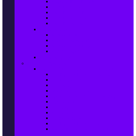
Маратонки и кецове
Дамски блузи
Дамски тениски
Дамски часовници
Дамски сандали
Мода за Мъже
Мъжки дънки
Мъжки маратонки и кецове
Мъжки часовници
Мъжки парфюми
Мода за ДЕЦА
Здраве и красота
Уреди & Аксесоари за лична грижа
Електрически четки за зъби
Устни иригатори
Епилатори
Козметични апарати
Уреди за маникюр и педикюр
Преси за коса
Сешоари
Маши за коса
Ролки за коса
Електрически четки за коса
Машинки за подстригване и
тримери