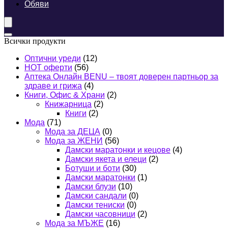
Обяви
Всички продукти
Оптични уреди
(12)
HOT оферти
(56)
Аптека Онлайн BENU – твоят доверен партньор за
здраве и грижа
(4)
Книги, Офис & Храни
(2)
Книжарница
(2)
Книги
(2)
Мода
(71)
Мода за ДЕЦА
(0)
Мода за ЖЕНИ
(56)
Дамски маратонки и кецове
(4)
Дамски якета и елеци
(2)
Ботуши и боти
(30)
Дамски маратонки
(1)
Дамски блузи
(10)
Дамски сандали
(0)
Дамски тениски
(0)
Дамски часовници
(2)
Мода за МЪЖЕ
(16)