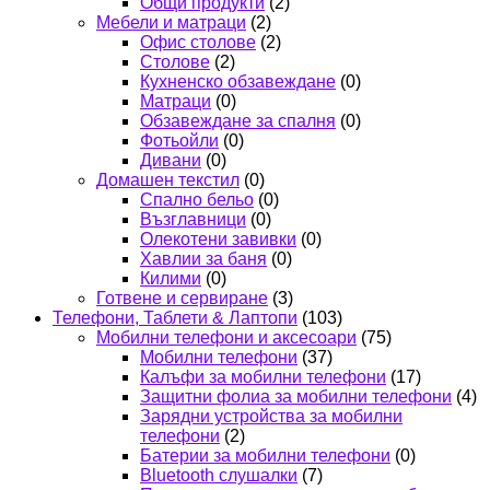
Общи продукти
(2)
Мебели и матраци
(2)
Офис столове
(2)
Столове
(2)
Кухненско обзавеждане
(0)
Матраци
(0)
Обзавеждане за спалня
(0)
Фотьойли
(0)
Дивани
(0)
Домашен текстил
(0)
Спално бельо
(0)
Възглавници
(0)
Олекотени завивки
(0)
Хавлии за баня
(0)
Килими
(0)
Готвене и сервиране
(3)
Телефони, Таблети & Лаптопи
(103)
Мобилни телефони и аксесоари
(75)
Мобилни телефони
(37)
Калъфи за мобилни телефони
(17)
Защитни фолиа за мобилни телефони
(4)
Зарядни устройства за мобилни
телефони
(2)
Батерии за мобилни телефони
(0)
Bluetooth слушалки
(7)