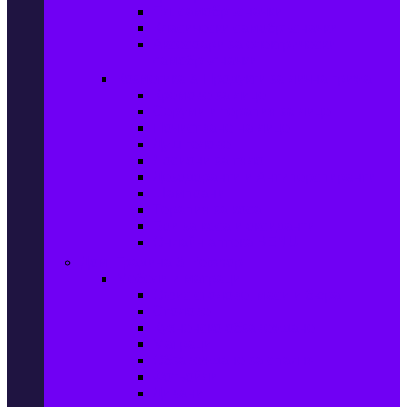
Ел. самобръсначки
Класически самобръсначки
Аксесоари за електрически
самобръсначки
Козметика & Продукти за лична грижа
Кремове за лице
Серуми и терапия за лице
Почистване на лице
Душ гелове
Лосиони за тяло
Дезодоранти и Антиперспиранти
Шампоани
Терапия за коса
Бои за коса и оксиданти
Онлайн аптека BENU
Дом, Градина & Petshop
Мебели и матраци
Офис столове, маси и бюра
Столове
Кухненско обзавеждане
Матраци
Обзавеждане за спалня
Фотьойли
Дивани