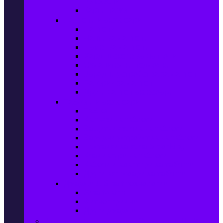
телефони
Карти памет
Лаптопи и аксесоари
Лаптопи
Чанти за лаптопи
Памет за лаптопи
Хард дискове за лаптопи
Охладителни подложки
Зарядни устройства за лаптоп
Батерии за лаптоп
Други лаптоп аксесоари
Таблети и аксесоари
Таблети
Калъфи за таблети
Защитни фолиа за таблети
Зарядни устройства за таблети
Поставки за кола & docking
Клавиатури за таблети
Кабели и адаптери за таблети
Други аксесоари за таблети
Джаджи & Smart технологии
Smartwatch
Фитнес гривни
Други джаджи
Компютри & Периферия, Сървъри & UPS-и