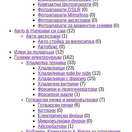
Компактни фотоапарати
(0)
Фотоапарати DSLR
(0)
Фотоапарати Mirrorless
(0)
Фотоапарати аксесоари
(0)
Фотоапарати за моментни снимки
(0)
Авто & Направи си сам
(12)
Авто аксесоари
(1)
Авто стойка за велосипед
(0)
Автобокс
(0)
Идеи за подаръци
(12)
Големи електроуреди
(162)
Хладилна техника
(33)
Хладилници
(23)
Хладилници side by side
(12)
Хладилници с фризер
(15)
Хладилни витрини
(7)
Фризери и ледогенератори
(3)
Фризерни ракли
(1)
Готварски печки и микровълнови
(7)
Готварски печки
(6)
Котлони
(0)
Електрически фурни
(0)
Микровълнови фурни
(0)
Абсорбатори
(1)
Бойлери, Климатици & Уреди за отопление