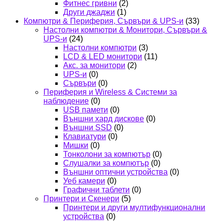
Фитнес гривни
(2)
Други джаджи
(1)
Компютри & Периферия, Сървъри & UPS-и
(33)
Настолни компютри & Монитори, Сървъри &
UPS-и
(24)
Настолни компютри
(3)
LCD & LED монитори
(11)
Акс. за монитори
(2)
UPS-и
(0)
Сървъри
(0)
Периферия и Wireless & Системи за
наблюдение
(0)
USB памети
(0)
Външни хард дискове
(0)
Външни SSD
(0)
Клавиатури
(0)
Мишки
(0)
Тонколони за компютър
(0)
Слушалки за компютър
(0)
Външни оптични устройства
(0)
Уеб камери
(0)
Графични таблети
(0)
Принтери и Скенери
(5)
Принтери и други мултифункционални
устройства
(0)