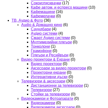
Сокоизтисквачки
(17)
Кафе автом. и еспресо машини
(10)
Кафемашини
(16)
Кафемелачки
(0)
ТВ, Аудио & Фото
(36)
Audio & Домашно кино
(6)
Саундбари
(4)
Аудио системи
(4)
Смарт Аудио системи
(0)
Мултимедийни плеъри
(0)
Тонколони
(1)
Грамофони
(0)
Плеъри и Ресийвъри
(0)
Видео проектори & Екрани
(0)
Видео проектори
(0)
Аксесоари за видео проектори
(0)
Проекторни екрани
(0)
Интерактивни дъски
(0)
Телевизори & аксесоари
(30)
Дистанционни за телевизори
(1)
Телевизори
(27)
Стойки за телевизори
(0)
Видеокамери и Фотоапарати
(0)
Видеокамери
(0)
Видеокамери аксесоари
(0)