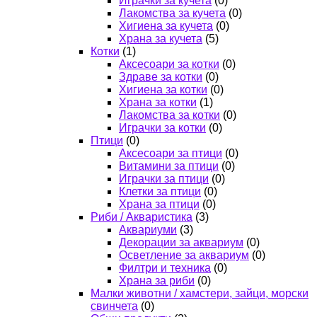
Играчки за кучета
(0)
Лакомства за кучета
(0)
Хигиена за кучета
(0)
Храна за кучета
(5)
Котки
(1)
Аксесоари за котки
(0)
Здраве за котки
(0)
Хигиена за котки
(0)
Храна за котки
(1)
Лакомства за котки
(0)
Играчки за котки
(0)
Птици
(0)
Аксесоари за птици
(0)
Витамини за птици
(0)
Играчки за птици
(0)
Клетки за птици
(0)
Храна за птици
(0)
Риби / Акваристика
(3)
Аквариуми
(3)
Декорации за аквариум
(0)
Осветление за аквариум
(0)
Филтри и техника
(0)
Храна за риби
(0)
Малки животни / хамстери, зайци, морски
свинчета
(0)