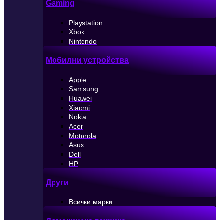
Gaming
Playstation
Xbox
Nintendo
Мобилни устройства
Apple
Samsung
Huawei
Xiaomi
Nokia
Acer
Motorola
Asus
Dell
HP
Други
Всички марки