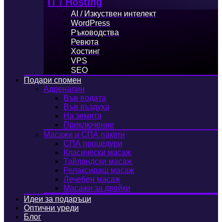
IT / Hosting
AI / Изкуствен интелект
WordPress
Ръководства
Ревюта
Хостинг
VPS
SEO
Подари спомен
Адреналин
Във водата
Във въздуха
На земята
Приключение
Масажи и СПА пакети
СПА процедури
Класически масаж
Тайландски масаж
Релаксиращ масаж
Лечебен масаж
Масажи за двойки
Идеи за подаръци
Оптични уреди
Блог