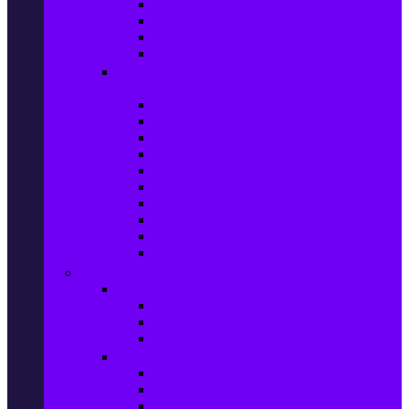
Захранващи блокове
Solid-State Drive (SSD)
IT аксесоари
Звукови платки
Периферия, Wireless & Системи за
наблюдение
USB памети
Външни хард дискове
Външни SSD
Клавиатури
Мишки
Тонколони за компютър
Слушалки за компютър
Външни оптични устройства
Уеб камери
Графични таблети
ТВ, Аудио & Фото
Телевизори & аксесоари
Телевизори
Стойки за телевизори
Дистанционни за телевизори
Видеокамери и Фотоапарати
Видеокамери
Видеокамери аксесоари
Фотоапарати DSLR