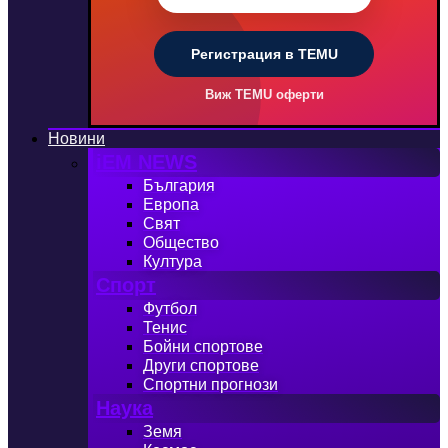
Регистрация в TEMU
Виж TEMU оферти
Новини
iEM NEWS
България
Европа
Свят
Общество
Култура
Спорт
Футбол
Тенис
Бойни спортове
Други спортове
Спортни прогнози
Наука
Земя