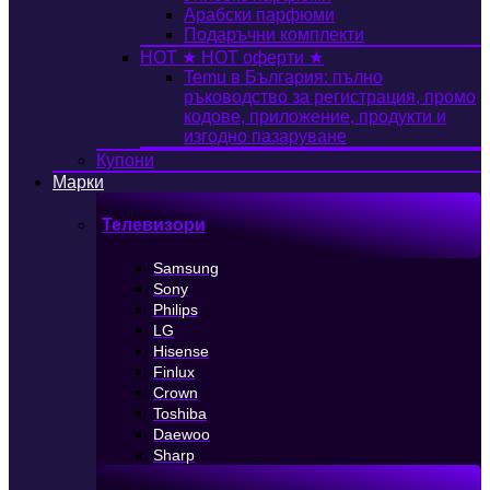
Арабски парфюми
Подаръчни комплекти
HOT
★ HOT оферти ★
Temu в България: пълно
ръководство за регистрация, промо
кодове, приложение, продукти и
изгодно пазаруване
Купони
Марки
Телевизори
Samsung
Sony
Philips
LG
Hisense
Finlux
Crown
Toshiba
Daewoo
Sharp