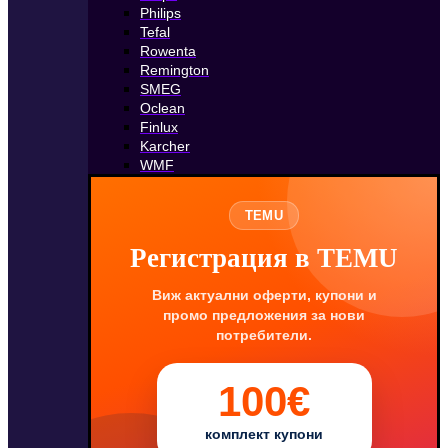
Philips
Tefal
Rowenta
Remington
SMEG
Oclean
Finlux
Karcher
WMF
TEMU
Регистрация в TEMU
Виж актуални оферти, купони и
промо предложения за нови
потребители.
100€
комплект купони