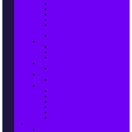
Колани за отслабване
Въжета за скачане
Постелки за упражнения
Фитнес аксесоари
Аксесоари за мултифункционални
фитнес уреди
Спортни добавки
Велосипеди, екипировка и аксесоари
Велосипеди
Детски велосипеди
Електрически велосипеди
Къмпинг артикули
Палатки за къмпинг
Спортни активности
Поход
Раници, куфари и чанти
Куфари
Пътни чанти
Спортни раници
Туристически раници
Спортни фитнес чанти
Аксесоари за пътуване
Авто & Направи си сам
Авто аксесоари