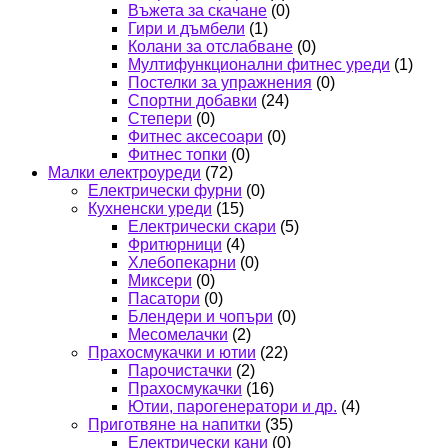
Въжета за скачане
(0)
Гири и дъмбели
(1)
Колани за отслабване
(0)
Мултифункционални фитнес уреди
(1)
Постелки за упражнения
(0)
Спортни добавки
(24)
Степери
(0)
Фитнес аксесоари
(0)
Фитнес топки
(0)
Малки електроуреди
(72)
Електрически фурни
(0)
Кухненски уреди
(15)
Електрически скари
(5)
Фритюрници
(4)
Хлебопекарни
(0)
Миксери
(0)
Пасатори
(0)
Блендери и чопъри
(0)
Месомелачки
(2)
Прахосмукачки и ютии
(22)
Парочистачки
(2)
Прахосмукачки
(16)
Ютии, парогенератори и др.
(4)
Приготвяне на напитки
(35)
Електрически кани
(0)