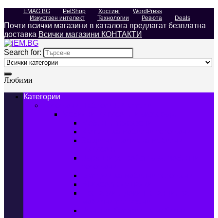
EMAG BG
PetShop
Хостинг
WordPress
Изкуствен интелект
Технологии
Ревюта
Deals
Почти всички магазини в каталога предлагат безплатна
доставка
Всички магазини КОНТАКТИ
Search for:
Любими
Категории
Телефони, Таблети & Лаптопи
Мобилни телефони и аксесоари
Мобилни телефони
Калъфи за мобилни телефони
Защитни фолиа за мобилни
телефони
Зарядни устройства за мобилни
телефони
Батерии за мобилни телефони
Bluetooth слушалки
Поставки и докинг станции за
мобилни телефони
Външни батерии за мобилни