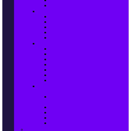
Сушилни за дрехи
Съдомиялни машини
Готварски печки и микровълнови
Готварски печки
Котлони
Електрически фурни
Микровълнови фурни
Абсорбатори
Уреди за вграждане
Фурни за вграждане
Плотове
Абсорбатори за вграждане
Микровълнови за вграждане
Перални машини за вграждане
Съдомиялни за вграждане
Хладилници за вграждане
Бойлери, Климатици & Уреди за
отопление
Климатици на промоция с висока
ефективност – Топ марки
Електрически конвектори
Вентилаторни печки
Бойлери
Електрически камини
Малки електроуреди