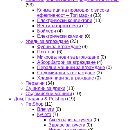
(53)
Климатици на промоция с висока
ефективност – Топ марки
(33)
Електрически конвектори
(13)
Вентилаторни печки
(1)
Бойлери
(4)
Електрически камини
(0)
Уреди за вграждане
(23)
Фурни за вграждане
(9)
Плотове
(6)
Микровълнови за вграждане
(0)
Абсорбатори за вграждане
(4)
Перални машини за вграждане
(0)
Съдомиялни за вграждане
(3)
Хладилници за вграждане
(0)
Перални
(34)
Сушилни за дрехи
(13)
Съдомиялни машини
(10)
Дом, Градина & Petshop
(19)
PetShop
(11)
Влечуги
(0)
Кучета
(7)
Аксесоари за кучета
(0)
Здраве за кучета
(0)