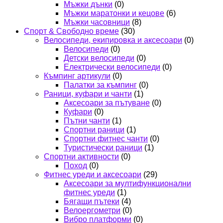
Мъжки дънки
(0)
Мъжки маратонки и кецове
(6)
Мъжки часовници
(8)
Спорт & Свободно време
(30)
Велосипеди, екипировка и аксесоари
(0)
Велосипеди
(0)
Детски велосипеди
(0)
Електрически велосипеди
(0)
Къмпинг артикули
(0)
Палатки за къмпинг
(0)
Раници, куфари и чанти
(1)
Аксесоари за пътуване
(0)
Куфари
(0)
Пътни чанти
(1)
Спортни раници
(1)
Спортни фитнес чанти
(0)
Туристически раници
(1)
Спортни активности
(0)
Поход
(0)
Фитнес уреди и аксесоари
(29)
Аксесоари за мултифункционални
фитнес уреди
(1)
Бягащи пътеки
(4)
Велоергометри
(0)
Вибро платформи
(0)