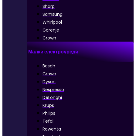
Sharp
Samsung
Whirlpool
Gorenje
Crown
Малки електроуреди
Bosch
Crown
Dyson
Nespresso
DeLonghi
Krups
Philips
Tefal
Rowenta