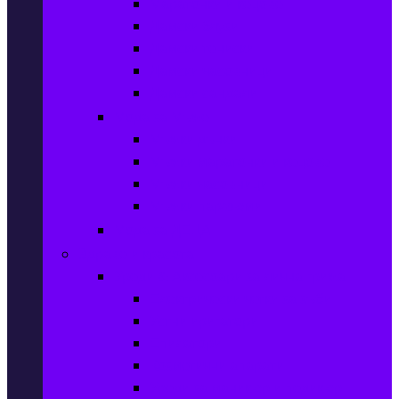
Маратонки и кецове
Дамски блузи
Дамски тениски
Дамски часовници
Дамски сандали
Мода за Мъже
Мъжки дънки
Мъжки маратонки и кецове
Мъжки часовници
Мъжки парфюми
Мода за ДЕЦА
Здраве и красота
Уреди & Аксесоари за лична грижа
Електрически четки за зъби
Устни иригатори
Епилатори
Козметични апарати
Уреди за маникюр и педикюр