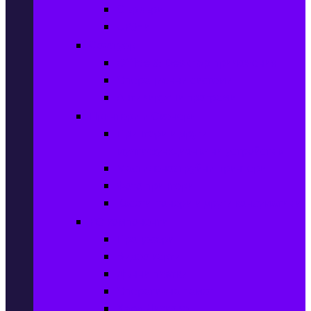
Сървъри
UPS-и
Софтуер
Office & Desktop приложения
Операционни системи
Антивирусни програми
Принтери и Скенери
Принтери и други
мултифункционални устройства
Мастиленоструйни принтери
Фото принтери
Касети, тонери и други консумативи
PC компоненти
Процесори
Видео карти
Дънни платки
Оперативна памет
Хард Дискове