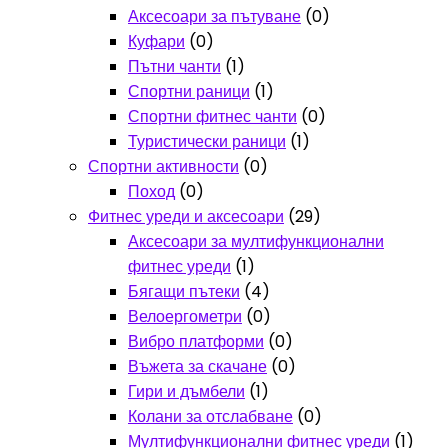
Аксесоари за пътуване
(0)
Куфари
(0)
Пътни чанти
(1)
Спортни раници
(1)
Спортни фитнес чанти
(0)
Туристически раници
(1)
Спортни активности
(0)
Поход
(0)
Фитнес уреди и аксесоари
(29)
Аксесоари за мултифункционални
фитнес уреди
(1)
Бягащи пътеки
(4)
Велоергометри
(0)
Вибро платформи
(0)
Въжета за скачане
(0)
Гири и дъмбели
(1)
Колани за отслабване
(0)
Мултифункционални фитнес уреди
(1)