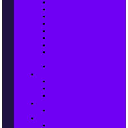
Степери
Вибро платформи
Фитнес топки
Колани за отслабване
Въжета за скачане
Постелки за упражнения
Фитнес аксесоари
Аксесоари за мултифункционални
фитнес уреди
Спортни добавки
Велосипеди, екипировка и аксесоари
Велосипеди
Детски велосипеди
Електрически велосипеди
Къмпинг артикули
Палатки за къмпинг
Спортни активности
Поход