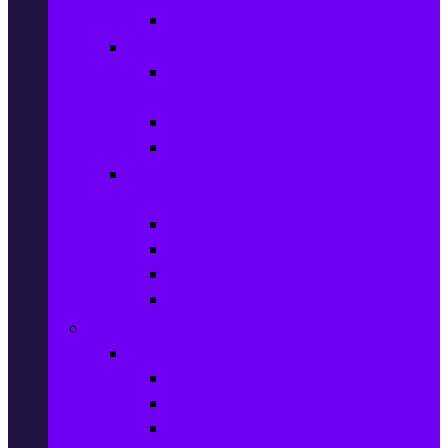
Игри за Компютър
Гейминг аксесоари
Контролери, волани & гейминг
слушалки
VR Gaming Очила
VR Gaming Аксесоари
Гейминг Лаптопи, Настолни компютри &
Монитори
Гейминг Лаптопи
Гейминг Настолни компютри
Гейминг Монитори
Гейминг аксесоари за PC
Големи електроуреди
Хладилна техника
Хладилници
Хладилници side by side
Хладилници с фризер