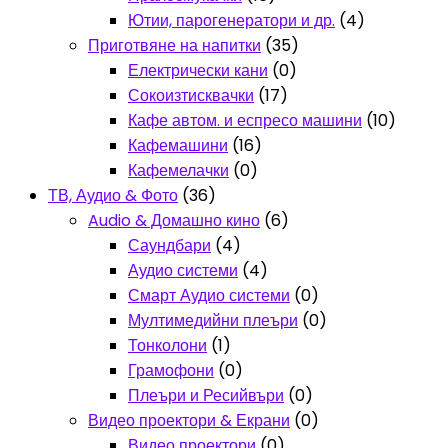
Ютии, парогенератори и др.
(4)
Приготвяне на напитки
(35)
Електрически кани
(0)
Сокоизтисквачки
(17)
Кафе автом. и еспресо машини
(10)
Кафемашини
(16)
Кафемелачки
(0)
ТВ, Аудио & Фото
(36)
Audio & Домашно кино
(6)
Саундбари
(4)
Аудио системи
(4)
Смарт Аудио системи
(0)
Мултимедийни плеъри
(0)
Тонколони
(1)
Грамофони
(0)
Плеъри и Ресийвъри
(0)
Видео проектори & Екрани
(0)
Видео проектори
(0)