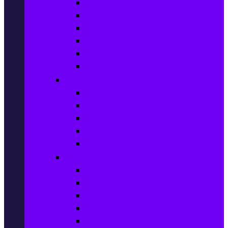
Хладилни витрини
Фризери и ледогенератори
Фризерни ракли
Перални
Сушилни за дрехи
Съдомиялни машини
Готварски печки и микровълнови
Готварски печки
Котлони
Електрически фурни
Микровълнови фурни
Абсорбатори
Уреди за вграждане
Фурни за вграждане
Плотове
Абсорбатори за вграждане
Микровълнови за вграждане
Перални машини за вграждане