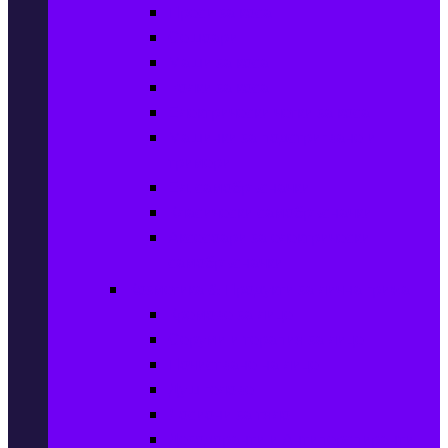
Преси за коса
Сешоари
Маши за коса
Ролки за коса
Електрически четки за коса
Машинки за подстригване и
тримери
Ел. самобръсначки
Класически самобръсначки
Аксесоари за електрически
самобръсначки
Козметика & Продукти за лична грижа
Кремове за лице
Серуми и терапия за лице
Почистване на лице
Душ гелове
Лосиони за тяло
Дезодоранти и Антиперспиранти