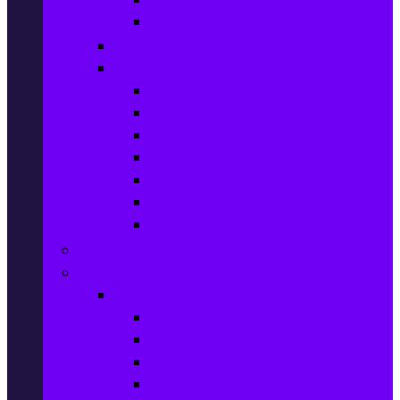
Килими
Готвене и сервиране
PetShop
Кучета
Котки
Птици
Риби / Акваристика
Малки животни
Влечуги
Общи продукти
Играчки & Детски артикули
Спорт & Свободно време
Фитнес уреди и аксесоари
Бягащи пътеки
Велоергометри
Мултифункционални фитнес уреди
Гири и дъмбели