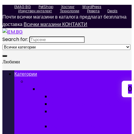
EMAG BG
PetShop
Хостинг
WordPress
Изкуствен интелект
Технологии
Ревюта
Deals
Почти всички магазини в каталога предлагат безплатна
доставка
Всички магазини КОНТАКТИ
Search for:
Любими
Категории
Телефони, Таблети & Лаптопи
0
Мобилни телефони и аксесоари
Мобилни телефони
Калъфи за мобилни телефони
Защитни фолиа за мобилни
телефони
Зарядни устройства за мобилни
телефони