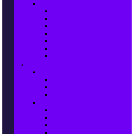
Audio & Домашно кино
Саундбари
Аудио системи
Смарт Аудио системи
Мултимедийни плеъри
Тонколони
Грамофони
Плеъри и Ресийвъри
Gaming
Гейминг конзоли
PlayStation
Xbox
Nintendo
Игри за конзола & Компютър
Игри за Playstation 5
Игри за Playstation 4
Игри за Xbox One
Игри за Nintendo