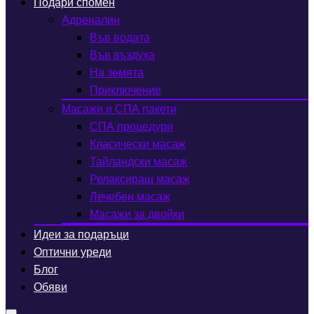
Подари спомен
Адреналин
Във водата
Във въздуха
На земята
Приключение
Масажи и СПА пакети
СПА процедури
Класически масаж
Тайландски масаж
Релаксиращ масаж
Лечебен масаж
Масажи за двойки
Идеи за подаръци
Оптични уреди
Блог
Обяви