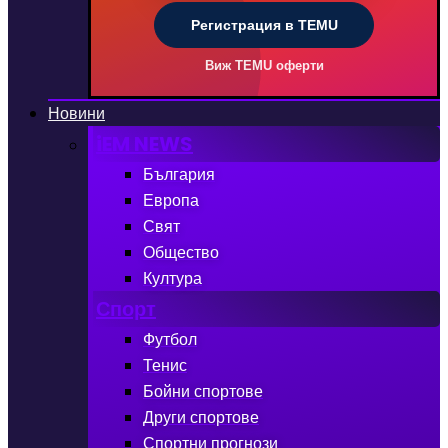
Регистрация в TEMU
Виж TEMU оферти
Новини
iEM NEWS
България
Европа
Свят
Общество
Култура
Спорт
Футбол
Тенис
Бойни спортове
Други спортове
Спортни прогнози