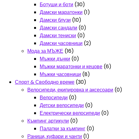
Ботуши и боти
(30)
Дамски маратонки
(1)
Дамски блузи
(10)
Дамски сандали
(0)
Дамски тениски
(0)
Дамски часовници
(2)
Мода за МЪЖЕ
(16)
Мъжки дънки
(0)
Мъжки маратонки и кецове
(6)
Мъжки часовници
(8)
Спорт & Свободно време
(30)
Велосипеди, екипировка и аксесоари
(0)
Велосипеди
(0)
Детски велосипеди
(0)
Електрически велосипеди
(0)
Къмпинг артикули
(0)
Палатки за къмпинг
(0)
Раници, куфари и чанти
(1)