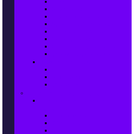
Таблети
Калъфи за таблети
Защитни фолиа за таблети
Зарядни устройства за таблети
Поставки за кола & docking
Клавиатури за таблети
Кабели и адаптери за таблети
Други аксесоари за таблети
Джаджи & Smart технологии
Smartwatch
Фитнес гривни
Други джаджи
Компютри & Периферия, Сървъри & UPS-и
Настолни компютри & Монитори,
Сървъри & UPS-и
Настолни компютри
LCD & LED монитори
Акс. за монитори