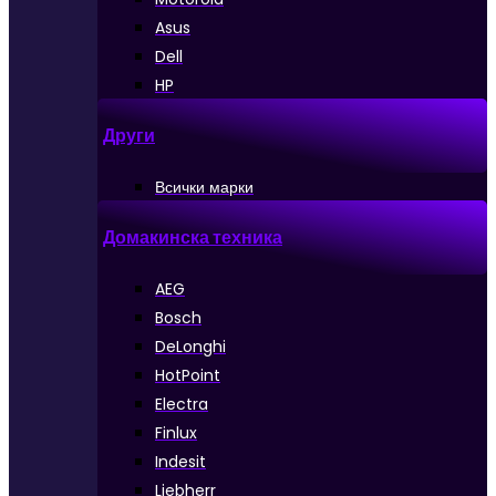
Asus
Dell
HP
Други
Всички марки
Домакинска техника
AEG
Bosch
DeLonghi
HotPoint
Electra
Finlux
Indesit
Liebherr