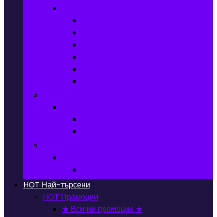
Раници, куфари и чанти
Куфари
Пътни чанти
Спортни раници
Туристически раници
Спортни фитнес чанти
Аксесоари за пътуване
Авто & Направи си сам
Авто аксесоари
Автобокс
Авто стойка за велосипед
Книги, Офис & Храни
Книжарница
Книги
HOT
Най-търсени
HOT
Промоции
★ Всички промоции ★