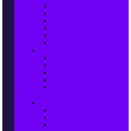
Хлебопекарни
Миксери
Пасатори
Блендери и чопъри
Месомелачки
Електрически фурни
Приготвяне на напитки
Кафе автом. и еспресо машини
Кафемашини
Кафемелачки
Сокоизтисквачки
Електрически кани
Мода
Мода за Жени
Всички предложения
Дамски якета и елеци
Ботуши и боти