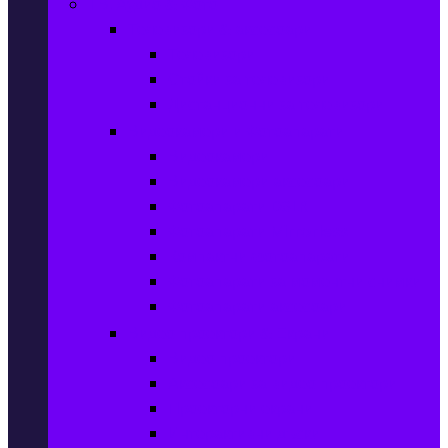
ТВ, Аудио & Фото
Телевизори & аксесоари
Телевизори
Стойки за телевизори
Дистанционни за телевизори
Видеокамери и Фотоапарати
Видеокамери
Видеокамери аксесоари
Фотоапарати DSLR
Фотоапарати Mirrorless
Компактни фотоапарати
Фотоапарати за моментни снимки
Фотоапарати аксесоари
Видео проектори & Екрани
Видео проектори
Аксесоари за видео проектори
Проекторни екрани
Интерактивни дъски