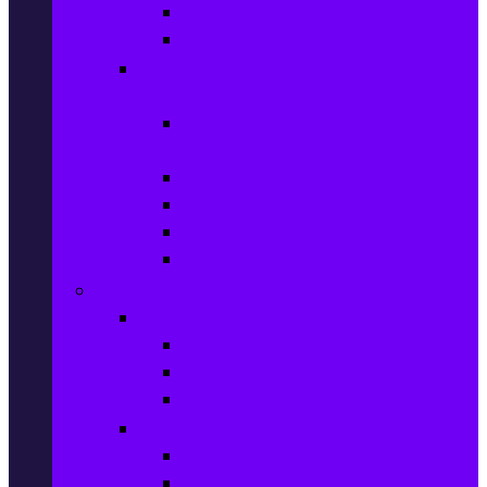
Съдомиялни за вграждане
Хладилници за вграждане
Бойлери, Климатици & Уреди за
отопление
Климатици на промоция с висока
ефективност – Топ марки
Електрически конвектори
Вентилаторни печки
Бойлери
Електрически камини
Малки електроуреди
Прахосмукачки и ютии
Прахосмукачки
Ютии, парогенератори и др.
Парочистачки и водоструйки
Кухненски уреди
Електрически скари
Фритюрници