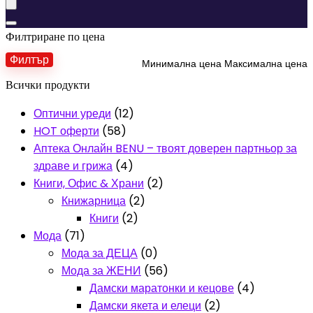
Филтриране по цена
Филтър
Минимална цена
Максимална цена
Всички продукти
Оптични уреди
(12)
HOT оферти
(58)
Аптека Онлайн BENU – твоят доверен партньор за
здраве и грижа
(4)
Книги, Офис & Храни
(2)
Книжарница
(2)
Книги
(2)
Мода
(71)
Мода за ДЕЦА
(0)
Мода за ЖЕНИ
(56)
Дамски маратонки и кецове
(4)
Дамски якета и елеци
(2)