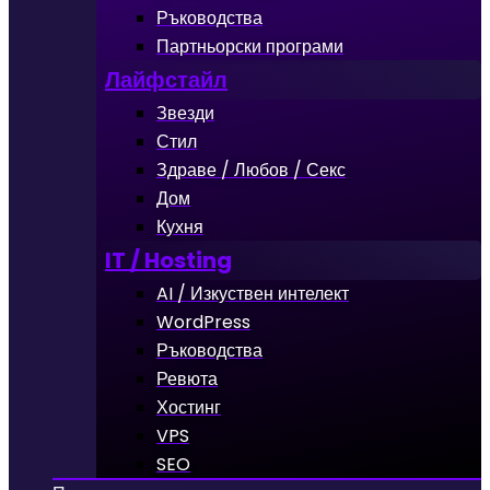
Ръководства
Партньорски програми
Лайфстайл
Звезди
Стил
Здраве / Любов / Секс
Дом
Кухня
IT / Hosting
AI / Изкуствен интелект
WordPress
Ръководства
Ревюта
Хостинг
VPS
SEO