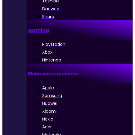
Toshiba
Daewoo
Sharp
Gaming
Playstation
Xbox
Nintendo
Мобилни устройства
Apple
Samsung
Huawei
Xiaomi
Nokia
Acer
Motorola