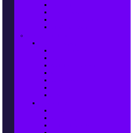
Шампоани
Терапия за коса
Бои за коса и оксиданти
Онлайн аптека BENU
Дом, Градина & Petshop
Мебели и матраци
Офис столове, маси и бюра
Столове
Кухненско обзавеждане
Матраци
Обзавеждане за спалня
Фотьойли
Дивани
Домашен текстил
Спално бельо
Възглавници
Олекотени завивки
Хавлии за баня