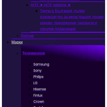
HOT
★ HOT оферти ★
Temu в България: пълно
ръководство за регистрация, промо
кодове, приложение, продукти и
изгодно пазаруване
Купони
Марки
Телевизори
Samsung
Sony
Philips
LG
Hisense
Finlux
Crown