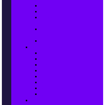
Батерии за мобилни телефони
Bluetooth слушалки
Поставки и докинг станции за
мобилни телефони
Външни батерии за мобилни
телефони
Карти памет
Лаптопи и аксесоари
Лаптопи
Чанти за лаптопи
Памет за лаптопи
Хард дискове за лаптопи
Охладителни подложки
Зарядни устройства за лаптоп
Батерии за лаптоп
Други лаптоп аксесоари
Таблети и аксесоари