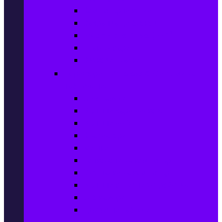
Компютърни кутии
Захранващи блокове
Solid-State Drive (SSD)
IT аксесоари
Звукови платки
Периферия, Wireless & Системи за
наблюдение
USB памети
Външни хард дискове
Външни SSD
Клавиатури
Мишки
Тонколони за компютър
Слушалки за компютър
Външни оптични устройства
Уеб камери
Графични таблети