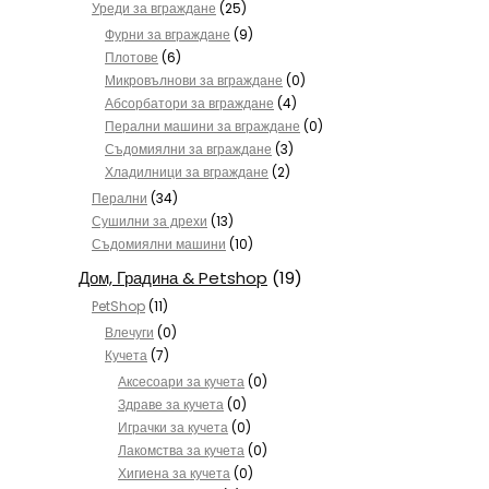
Уреди за вграждане
(25)
Фурни за вграждане
(9)
Плотове
(6)
Микровълнови за вграждане
(0)
Абсорбатори за вграждане
(4)
Перални машини за вграждане
(0)
Съдомиялни за вграждане
(3)
Хладилници за вграждане
(2)
Перални
(34)
Сушилни за дрехи
(13)
Съдомиялни машини
(10)
Дом, Градина & Petshop
(19)
PetShop
(11)
Влечуги
(0)
Кучета
(7)
Аксесоари за кучета
(0)
Здраве за кучета
(0)
Играчки за кучета
(0)
Лакомства за кучета
(0)
Хигиена за кучета
(0)