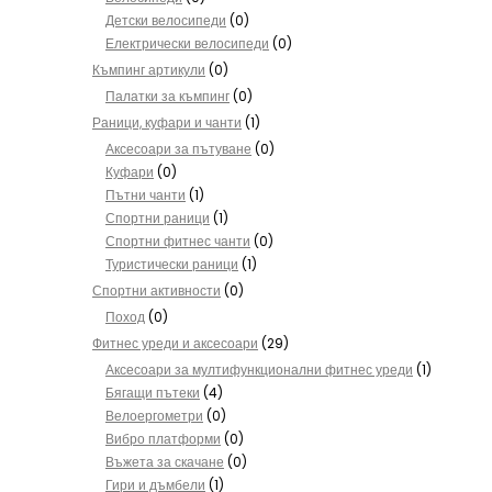
Детски велосипеди
(0)
Електрически велосипеди
(0)
Къмпинг артикули
(0)
Палатки за къмпинг
(0)
Раници, куфари и чанти
(1)
Аксесоари за пътуване
(0)
Куфари
(0)
Пътни чанти
(1)
Спортни раници
(1)
Спортни фитнес чанти
(0)
Туристически раници
(1)
Спортни активности
(0)
Поход
(0)
Фитнес уреди и аксесоари
(29)
Аксесоари за мултифункционални фитнес уреди
(1)
Бягащи пътеки
(4)
Велоергометри
(0)
Вибро платформи
(0)
Въжета за скачане
(0)
Гири и дъмбели
(1)