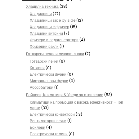
Хладилна техника
(38)
Хладилници
(27)
Хладилници side by side
(12)
Хладилници с фризер
(15)
Хладилни витрини
(7)
Фризери и ледогенератори
(4)
Фризерни ракли
(1)
Готварски печки и микровълнови
(7)
Готварски печки
(6)
Котлони
(0)
Електрически фурни
(0)
Микровълнови фурни
(0)
Абсорбатори
(1)
Бойлери, Климатици & Уреди за отопление
(53)
Климатици на промоция с висока ефективност – Топ
марки
(33)
Електрически конвектори
(13)
Вентилаторни печки
(1)
Бойлери
(4)
Електрически камини
(0)