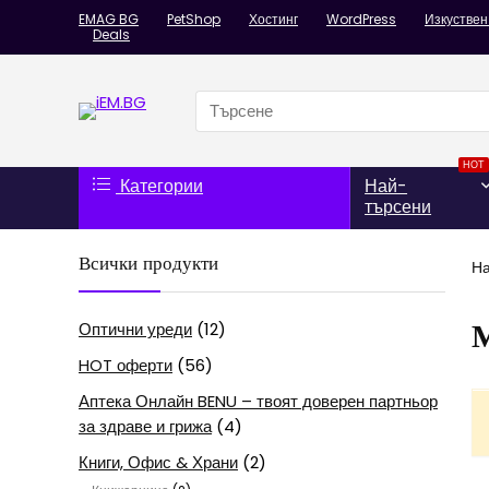
EMAG BG
PetShop
Хостинг
WordPress
Изкуствен
Deals
Search
for:
HOT
Категории
Най-
търсени
Всички продукти
Н
Оптични уреди
(12)
HOT оферти
(56)
Аптека Онлайн BENU – твоят доверен партньор
за здраве и грижа
(4)
Книги, Офис & Храни
(2)