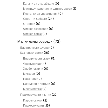
Колани за отслабване
(0)
Мултифункционални фитнес уреди
(1)
Постелки за упражнения
(0)
Спортни добавки
(24)
Степери
(0)
Фитнес аксесоари
(0)
Фитнес топки
(0)
Малки електроуреди
(72)
Електрически фурни
(0)
Кухненски уреди
(15)
Електрически скари
(5)
Фритюрници
(4)
Хлебопекарни
(0)
Миксери
(0)
Пасатори
(0)
Блендери и чопъри
(0)
Месомелачки
(2)
Прахосмукачки и ютии
(22)
Парочистачки
(2)
Прахосмукачки
(16)