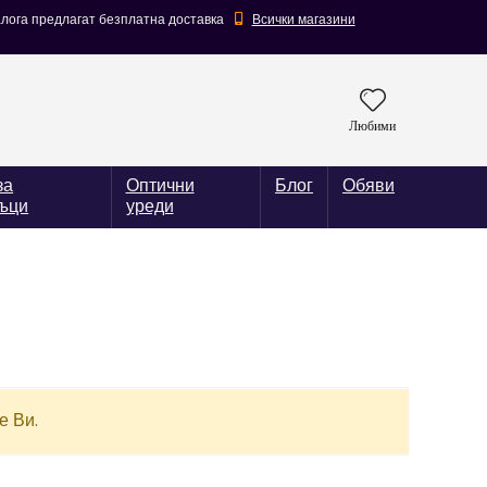
алога предлагат безплатна доставка
Всички магазини
Любими
за
Оптични
Блог
Обяви
ъци
уреди
е Ви.