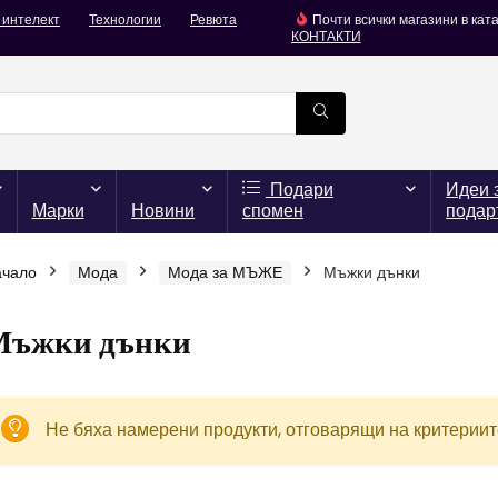
 интелект
Технологии
Ревюта
Почти всички магазини в кат
КОНТАКТИ
Подари
Идеи 
Марки
Новини
спомен
подар
ачало
Мода
Мода за МЪЖЕ
Мъжки дънки
Мъжки дънки
Не бяха намерени продукти, отговарящи на критериит