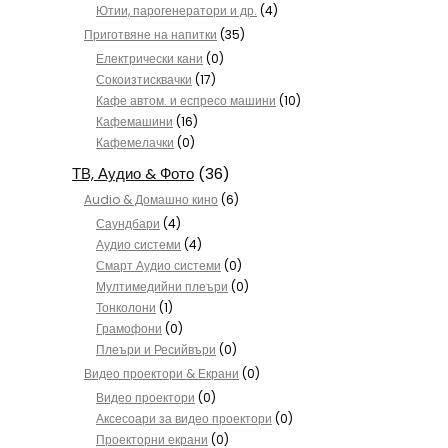
Ютии, парогенератори и др.
(4)
Приготвяне на напитки
(35)
Електрически кани
(0)
Сокоизтисквачки
(17)
Кафе автом. и еспресо машини
(10)
Кафемашини
(16)
Кафемелачки
(0)
ТВ, Аудио & Фото
(36)
Audio & Домашно кино
(6)
Саундбари
(4)
Аудио системи
(4)
Смарт Аудио системи
(0)
Мултимедийни плеъри
(0)
Тонколони
(1)
Грамофони
(0)
Плеъри и Ресийвъри
(0)
Видео проектори & Екрани
(0)
Видео проектори
(0)
Аксесоари за видео проектори
(0)
Проекторни екрани
(0)