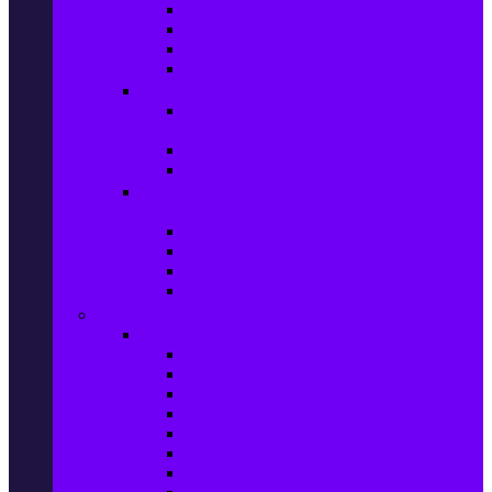
Игри за Playstation 4
Игри за Xbox One
Игри за Nintendo
Игри за Компютър
Гейминг аксесоари
Контролери, волани & гейминг
слушалки
VR Gaming Очила
VR Gaming Аксесоари
Гейминг Лаптопи, Настолни компютри &
Монитори
Гейминг Лаптопи
Гейминг Настолни компютри
Гейминг Монитори
Гейминг аксесоари за PC
Големи електроуреди
Хладилна техника
Хладилници
Хладилници side by side
Хладилници с фризер
Хладилни витрини
Фризери и ледогенератори
Фризерни ракли
Перални