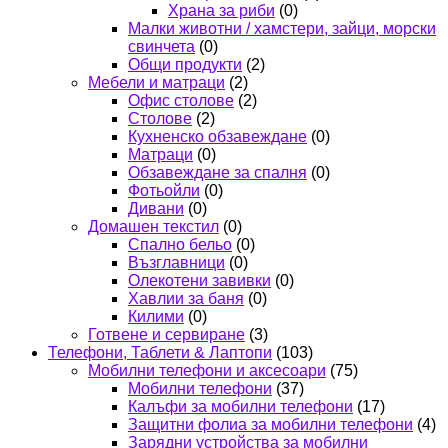
Храна за риби
(0)
Малки животни / хамстери, зайци, морски
свинчета
(0)
Общи продукти
(2)
Мебели и матраци
(2)
Офис столове
(2)
Столове
(2)
Кухненско обзавеждане
(0)
Матраци
(0)
Обзавеждане за спалня
(0)
Фотьойли
(0)
Дивани
(0)
Домашен текстил
(0)
Спално бельо
(0)
Възглавници
(0)
Олекотени завивки
(0)
Хавлии за баня
(0)
Килими
(0)
Готвене и сервиране
(3)
Телефони, Таблети & Лаптопи
(103)
Мобилни телефони и аксесоари
(75)
Мобилни телефони
(37)
Калъфи за мобилни телефони
(17)
Защитни фолиа за мобилни телефони
(4)
Зарядни устройства за мобилни