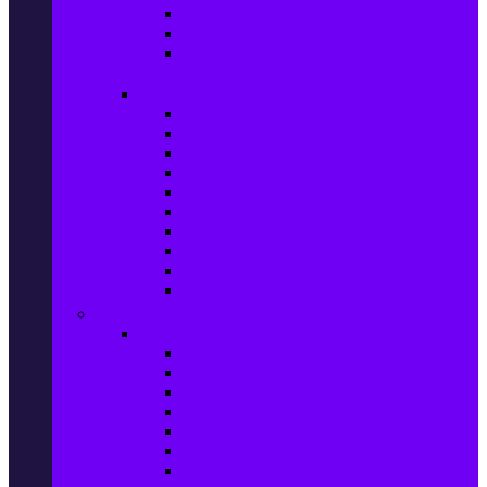
Ел. самобръсначки
Класически самобръсначки
Аксесоари за електрически
самобръсначки
Козметика & Продукти за лична грижа
Кремове за лице
Серуми и терапия за лице
Почистване на лице
Душ гелове
Лосиони за тяло
Дезодоранти и Антиперспиранти
Шампоани
Терапия за коса
Бои за коса и оксиданти
Онлайн аптека BENU
Дом, Градина & Petshop
Мебели и матраци
Офис столове, маси и бюра
Столове
Кухненско обзавеждане
Матраци
Обзавеждане за спалня
Фотьойли
Дивани