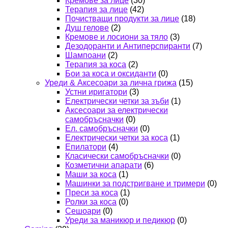
Кремове за лице
(30)
Терапия за лице
(42)
Почистващи продукти за лице
(18)
Душ гелове
(2)
Кремове и лосиони за тяло
(3)
Дезодоранти и Антиперспиранти
(7)
Шампоани
(2)
Терапия за коса
(2)
Бои за коса и оксиданти
(0)
Уреди & Аксесоари за лична грижа
(15)
Устни иригатори
(3)
Електрически четки за зъби
(1)
Аксесоари за електрически
самобръсначки
(0)
Ел. самобръсначки
(0)
Електрически четки за коса
(1)
Епилатори
(4)
Класически самобръсначки
(0)
Козметични апарати
(6)
Маши за коса
(1)
Машинки за подстригване и тримери
(0)
Преси за коса
(1)
Ролки за коса
(0)
Сешоари
(0)
Уреди за маникюр и педикюр
(0)