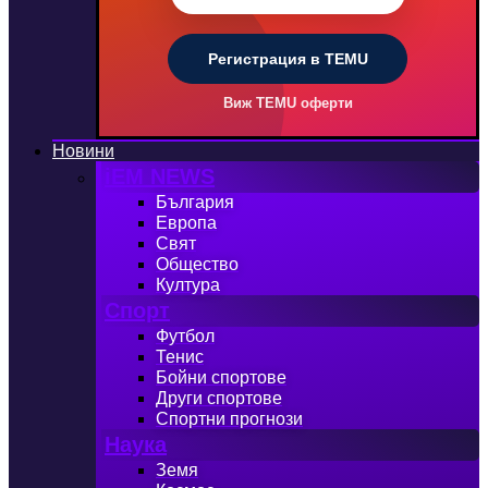
Регистрация в TEMU
Виж TEMU оферти
Новини
iEM NEWS
България
Европа
Свят
Общество
Култура
Спорт
Футбол
Тенис
Бойни спортове
Други спортове
Спортни прогнози
Наука
Земя