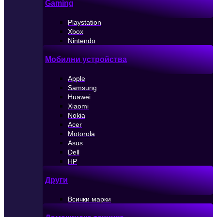
Gaming
Playstation
Xbox
Nintendo
Мобилни устройства
Apple
Samsung
Huawei
Xiaomi
Nokia
Acer
Motorola
Asus
Dell
HP
Други
Всички марки