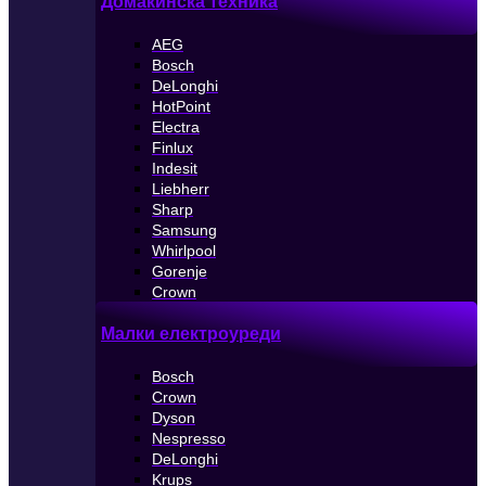
Домакинска техника
AEG
Bosch
DeLonghi
HotPoint
Electra
Finlux
Indesit
Liebherr
Sharp
Samsung
Whirlpool
Gorenje
Crown
Малки електроуреди
Bosch
Crown
Dyson
Nespresso
DeLonghi
Krups