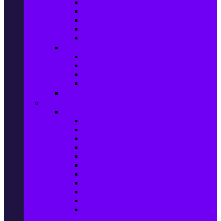
Маратонки и кецове
Дамски блузи
Дамски тениски
Дамски часовници
Дамски сандали
Мода за Мъже
Мъжки дънки
Мъжки маратонки и кецове
Мъжки часовници
Мъжки парфюми
Мода за ДЕЦА
Здраве и красота
Уреди & Аксесоари за лична грижа
Електрически четки за зъби
Устни иригатори
Епилатори
Козметични апарати
Уреди за маникюр и педикюр
Преси за коса
Сешоари
Маши за коса
Ролки за коса
Електрически четки за коса
Машинки за подстригване и
тримери