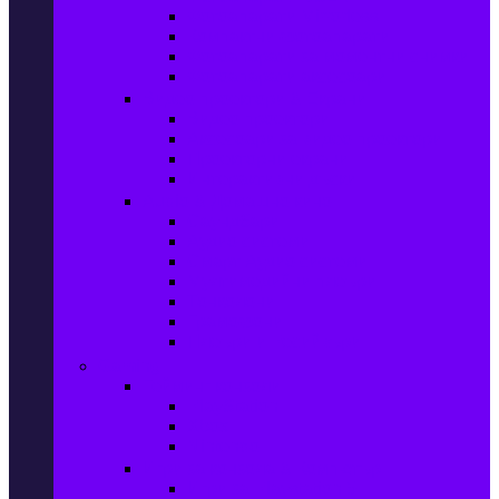
Фотоапарати Mirrorless
Компактни фотоапарати
Фотоапарати за моментни снимки
Фотоапарати аксесоари
Видео проектори & Екрани
Видео проектори
Аксесоари за видео проектори
Проекторни екрани
Интерактивни дъски
Audio & Домашно кино
Саундбари
Аудио системи
Смарт Аудио системи
Мултимедийни плеъри
Тонколони
Грамофони
Плеъри и Ресийвъри
Gaming
Гейминг конзоли
PlayStation
Xbox
Nintendo
Игри за конзола & Компютър
Игри за Playstation 5