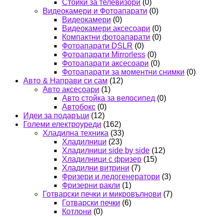
Стойки за телевизори
(0)
Видеокамери и Фотоапарати
(0)
Видеокамери
(0)
Видеокамери аксесоари
(0)
Компактни фотоапарати
(0)
Фотоапарати DSLR
(0)
Фотоапарати Mirrorless
(0)
Фотоапарати аксесоари
(0)
Фотоапарати за моментни снимки
(0)
Авто & Направи си сам
(12)
Авто аксесоари
(1)
Авто стойка за велосипед
(0)
Автобокс
(0)
Идеи за подаръци
(12)
Големи електроуреди
(162)
Хладилна техника
(33)
Хладилници
(23)
Хладилници side by side
(12)
Хладилници с фризер
(15)
Хладилни витрини
(7)
Фризери и ледогенератори
(3)
Фризерни ракли
(1)
Готварски печки и микровълнови
(7)
Готварски печки
(6)
Котлони
(0)