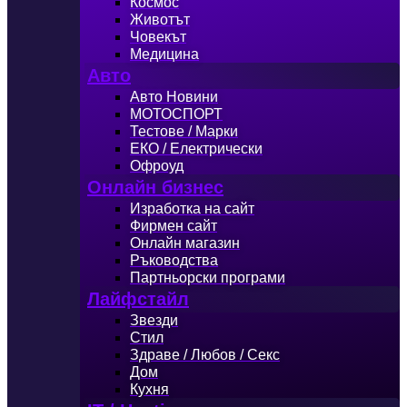
Космос
Животът
Човекът
Медицина
Авто
Авто Новини
МОТОСПОРТ
Тестове / Марки
ЕКО / Електрически
Офроуд
Онлайн бизнес
Изработка на сайт
Фирмен сайт
Онлайн магазин
Ръководства
Партньорски програми
Лайфстайл
Звезди
Стил
Здраве / Любов / Секс
Дом
Кухня