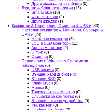
Други аксесоари за таблети
(0)
Джаджи & Smart технологии
(13)
Smartwatch
(10)
Фитнес гривни
(2)
Други джаджи
(1)
Компютри & Периферия, Сървъри & UPS-и
(33)
Настолни компютри & Монитори, Сървъри &
UPS-и
(24)
Настолни компютри
(3)
LCD & LED монитори
(11)
Акс. за монитори
(2)
UPS-и
(0)
Сървъри
(0)
Периферия и Wireless & Системи за
наблюдение
(0)
USB памети
(0)
Външни хард дискове
(0)
Външни SSD
(0)
Клавиатури
(0)
Мишки
(0)
Тонколони за компютър
(0)
Слушалки за компютър
(0)
Външни оптични устройства
(0)
Уеб камери
(0)
Графични таблети
(0)