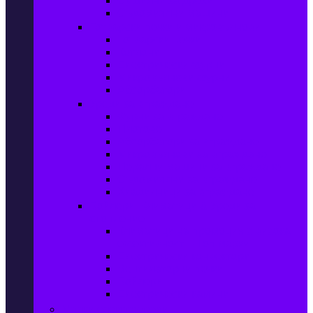
Сушилни за дрехи
Съдомиялни машини
Готварски печки и микровълнови
Готварски печки
Котлони
Електрически фурни
Микровълнови фурни
Абсорбатори
Уреди за вграждане
Фурни за вграждане
Плотове
Абсорбатори за вграждане
Микровълнови за вграждане
Перални машини за вграждане
Съдомиялни за вграждане
Хладилници за вграждане
Бойлери, Климатици & Уреди за
отопление
Климатици на промоция с висока
ефективност – Топ марки
Електрически конвектори
Вентилаторни печки
Бойлери
Електрически камини
Малки електроуреди