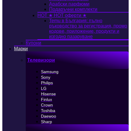
Арабски парфюми
Подаръчни комплекти
HOT
★ HOT оферти ★
Temu в България: пълно
ръководство за регистрация, промо
кодове, приложение, продукти и
изгодно пазаруване
Купони
Марки
Телевизори
Samsung
Sony
Philips
LG
Hisense
Finlux
Crown
Toshiba
Daewoo
Sharp