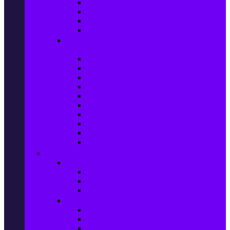
Захранващи блокове
Solid-State Drive (SSD)
IT аксесоари
Звукови платки
Периферия, Wireless & Системи за
наблюдение
USB памети
Външни хард дискове
Външни SSD
Клавиатури
Мишки
Тонколони за компютър
Слушалки за компютър
Външни оптични устройства
Уеб камери
Графични таблети
ТВ, Аудио & Фото
Телевизори & аксесоари
Телевизори
Стойки за телевизори
Дистанционни за телевизори
Видеокамери и Фотоапарати
Видеокамери
Видеокамери аксесоари
Фотоапарати DSLR