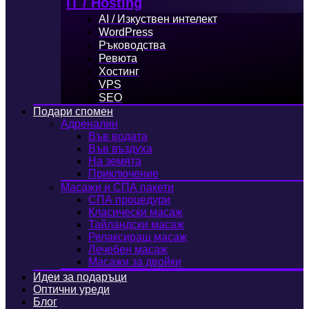
IT / Hosting
AI / Изкуствен интелект
WordPress
Ръководства
Ревюта
Хостинг
VPS
SEO
Подари спомен
Адреналин
Във водата
Във въздуха
На земята
Приключение
Масажи и СПА пакети
СПА процедури
Класически масаж
Тайландски масаж
Релаксиращ масаж
Лечебен масаж
Масажи за двойки
Идеи за подаръци
Оптични уреди
Блог