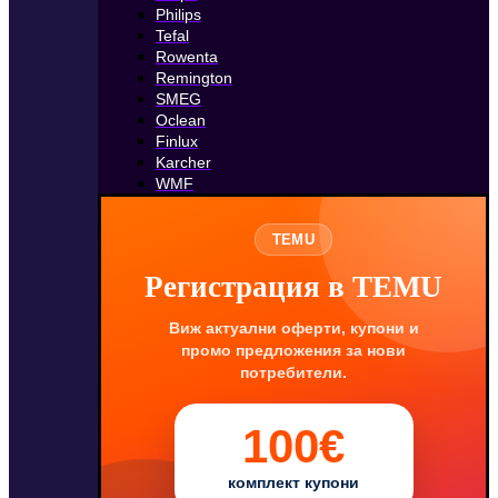
Philips
Tefal
Rowenta
Remington
SMEG
Oclean
Finlux
Karcher
WMF
TEMU
Регистрация в TEMU
Виж актуални оферти, купони и
промо предложения за нови
потребители.
100€
комплект купони