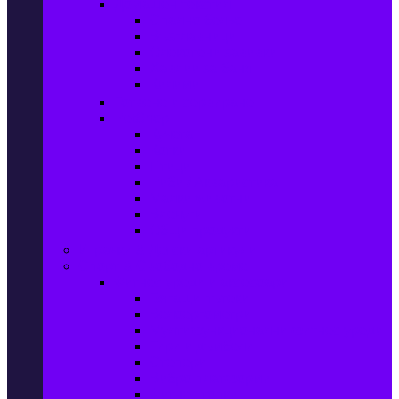
Домашен текстил
Спално бельо
Възглавници
Олекотени завивки
Хавлии за баня
Килими
Готвене и сервиране
PetShop
Кучета
Котки
Птици
Риби / Акваристика
Малки животни
Влечуги
Общи продукти
Играчки & Детски артикули
Спорт & Свободно време
Фитнес уреди и аксесоари
Бягащи пътеки
Велоергометри
Мултифункционални фитнес уреди
Гири и дъмбели
Степери
Вибро платформи
Фитнес топки