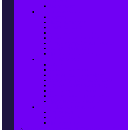
телефони
Карти памет
Лаптопи и аксесоари
Лаптопи
Чанти за лаптопи
Памет за лаптопи
Хард дискове за лаптопи
Охладителни подложки
Зарядни устройства за лаптоп
Батерии за лаптоп
Други лаптоп аксесоари
Таблети и аксесоари
Таблети
Калъфи за таблети
Защитни фолиа за таблети
Зарядни устройства за таблети
Поставки за кола & docking
Клавиатури за таблети
Кабели и адаптери за таблети
Други аксесоари за таблети
Джаджи & Smart технологии
Smartwatch
Фитнес гривни
Други джаджи
Компютри & Периферия, Сървъри & UPS-и