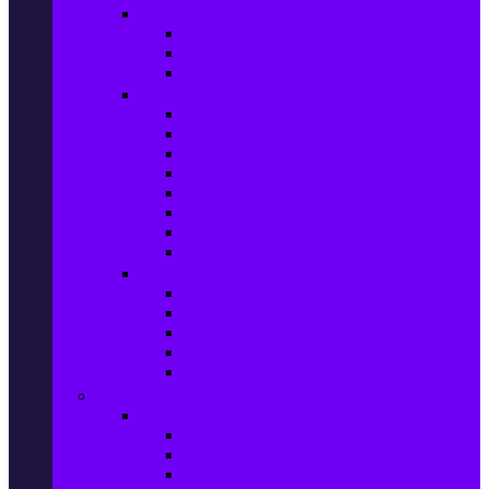
Прахосмукачки и ютии
Прахосмукачки
Ютии, парогенератори и др.
Парочистачки и водоструйки
Кухненски уреди
Електрически скари
Фритюрници
Хлебопекарни
Миксери
Пасатори
Блендери и чопъри
Месомелачки
Електрически фурни
Приготвяне на напитки
Кафе автом. и еспресо машини
Кафемашини
Кафемелачки
Сокоизтисквачки
Електрически кани
Мода
Мода за Жени
Всички предложения
Дамски якета и елеци
Ботуши и боти