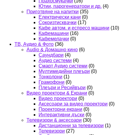
Прахосмукачки
(16)
Ютии, парогенератори и др.
(4)
Приготвяне на напитки
(35)
Електрически кани
(0)
Сокоизтисквачки
(17)
Кафе автом. и еспресо машини
(10)
Кафемашини
(16)
Кафемелачки
(0)
ТВ, Аудио & Фото
(36)
Audio & Домашно кино
(6)
Саундбари
(4)
Аудио системи
(4)
Смарт Аудио системи
(0)
Мултимедийни плеъри
(0)
Тонколони
(1)
Грамофони
(0)
Плеъри и Ресийвъри
(0)
Видео проектори & Екрани
(0)
Видео проектори
(0)
Аксесоари за видео проектори
(0)
Проекторни екрани
(0)
Интерактивни дъски
(0)
Телевизори & аксесоари
(30)
Дистанционни за телевизори
(1)
Телевизори
(27)