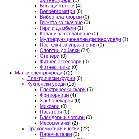
фитнес уреди
(1)
Бягащи пътеки
(4)
Велоергометри
(0)
Вибро платформи
(0)
Въжета за скачане
(0)
Гири и дъмбели
(1)
Колани за отслабване
(0)
Мултифункционални фитнес уреди
(1)
Постелки за упражнения
(0)
Спортни добавки
(24)
Степери
(0)
Фитнес аксесоари
(0)
Фитнес топки
(0)
Малки електроуреди
(72)
Електрически фурни
(0)
Кухненски уреди
(15)
Електрически скари
(5)
Фритюрници
(4)
Хлебопекарни
(0)
Миксери
(0)
Пасатори
(0)
Блендери и чопъри
(0)
Месомелачки
(2)
Прахосмукачки и ютии
(22)
Парочистачки
(2)