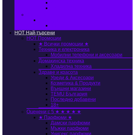
Автобокс
Авто стойка за велосипед
Книги, Офис & Храни
Книжарница
Книги
HOT
Най-търсени
HOT
Промоции
★ Всички промоции ★
Техника и електроника
Мобилни телефони и аксесоари
Домакинска техника
Хладилна техника
Здраве и красота
Уреди & Аксесоари
Козметика & Продукти
Външни магазини
TEMU България
Последно добавени
18+
Оценени с 5 ★ ★ ★ ★ ★
★ Парфюми ★
Дамски парфюми
Мъжки парфюми
Унисекс парфюми