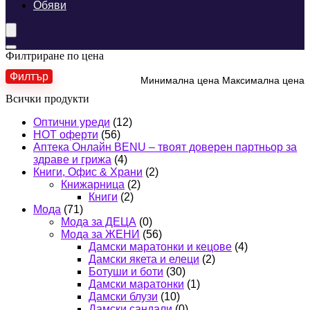
Обяви
Филтриране по цена
Филтър
Минимална цена
Максимална цена
Всички продукти
Оптични уреди
(12)
HOT оферти
(56)
Аптека Онлайн BENU – твоят доверен партньор за
здраве и грижа
(4)
Книги, Офис & Храни
(2)
Книжарница
(2)
Книги
(2)
Мода
(71)
Мода за ДЕЦА
(0)
Мода за ЖЕНИ
(56)
Дамски маратонки и кецове
(4)
Дамски якета и елеци
(2)
Ботуши и боти
(30)
Дамски маратонки
(1)
Дамски блузи
(10)
Дамски сандали
(0)