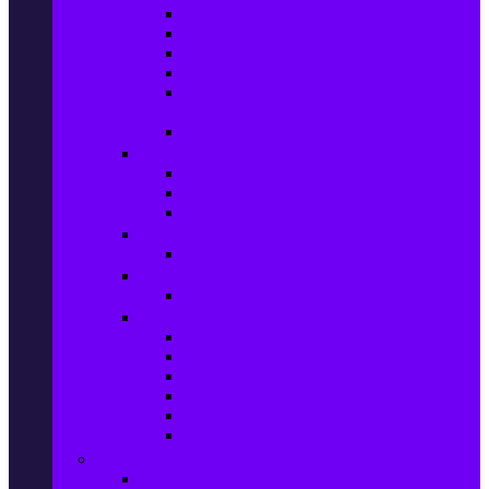
Колани за отслабване
Въжета за скачане
Постелки за упражнения
Фитнес аксесоари
Аксесоари за мултифункционални
фитнес уреди
Спортни добавки
Велосипеди, екипировка и аксесоари
Велосипеди
Детски велосипеди
Електрически велосипеди
Къмпинг артикули
Палатки за къмпинг
Спортни активности
Поход
Раници, куфари и чанти
Куфари
Пътни чанти
Спортни раници
Туристически раници
Спортни фитнес чанти
Аксесоари за пътуване
Авто & Направи си сам
Авто аксесоари