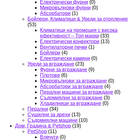
Електрически фурни
(0)
Микровълнови фурни
(0)
Абсорбатори
(1)
Бойлери, Климатици & Уреди за отопление
(53)
Климатици на промоция с висока
ефективност – Топ марки
(33)
Електрически конвектори
(13)
Вентилаторни печки
(1)
Бойлери
(4)
Електрически камини
(0)
Уреди за вграждане
(23)
Фурни за вграждане
(9)
Плотове
(6)
Микровълнови за вграждане
(0)
Абсорбатори за вграждане
(4)
Перални машини за вграждане
(0)
Съдомиялни за вграждане
(3)
Хладилници за вграждане
(0)
Перални
(34)
Сушилни за дрехи
(13)
Съдомиялни машини
(10)
Дом, Градина & Petshop
(19)
PetShop
(11)
Влечуги
(0)