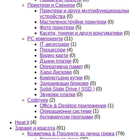
Принтери и Скенери
(5)
Принтери и други мултифункционални
устройства
(0)
Мастиленоструйни принтери
(0)
Фото принтери
(5)
Касети, тонери и други консумативи
(0)
PC компоненти
(11)
IT аксесоари
(1)
Процесори
(4)
Видео карти
(0)
Дънни платки
(0)
Оперативна памет
(6)
Хард Дискове
(0)
Компютърни кутии
(0)
Захранващи блокове
(0)
Solid-State Drive ( SSD )
(0)
Звукови платки
(0)
Софтуер
(2)
Office & Desktop приложения
(1)
Операционни системи
(1)
Антивирусни програми
(0)
Heat it
(4)
Здраве и красота
(91)
Козметика & Продукти за лична грижа
(79)