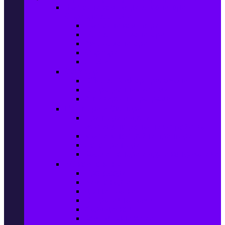
Настолни компютри & Монитори,
Сървъри & UPS-и
Настолни компютри
LCD & LED монитори
Акс. за монитори
Сървъри
UPS-и
Софтуер
Office & Desktop приложения
Операционни системи
Антивирусни програми
Принтери и Скенери
Принтери и други
мултифункционални устройства
Мастиленоструйни принтери
Фото принтери
Касети, тонери и други консумативи
PC компоненти
Процесори
Видео карти
Дънни платки
Оперативна памет
Хард Дискове
Компютърни кутии