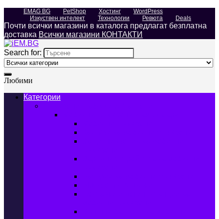
EMAG BG
PetShop
Хостинг
WordPress
Изкуствен интелект
Технологии
Ревюта
Deals
Почти всички магазини в каталога предлагат безплатна
доставка
Всички магазини КОНТАКТИ
Search for:
Любими
Категории
Телефони, Таблети & Лаптопи
Мобилни телефони и аксесоари
Мобилни телефони
Калъфи за мобилни телефони
Защитни фолиа за мобилни
телефони
Зарядни устройства за мобилни
телефони
Батерии за мобилни телефони
Bluetooth слушалки
Поставки и докинг станции за
мобилни телефони
Външни батерии за мобилни