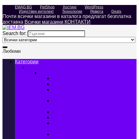
EMAG BG
PetShop
Хостинг
WordPress
Изкуствен интелект
Технологии
Ревюта
Deals
Почти всички магазини в каталога предлагат безплатна
доставка
Всички магазини КОНТАКТИ
Search for:
Любими
Категории
Телефони, Таблети & Лаптопи
Мобилни телефони и аксесоари
Мобилни телефони
Калъфи за мобилни телефони
Защитни фолиа за мобилни
телефони
Зарядни устройства за мобилни
телефони
Батерии за мобилни телефони
Bluetooth слушалки
Поставки и докинг станции за
мобилни телефони
Външни батерии за мобилни