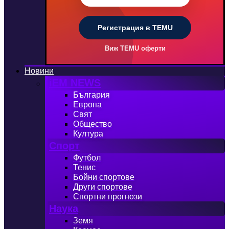
Регистрация в TEMU
Виж TEMU оферти
Новини
iEM NEWS
България
Европа
Свят
Общество
Култура
Спорт
Футбол
Тенис
Бойни спортове
Други спортове
Спортни прогнози
Наука
Земя