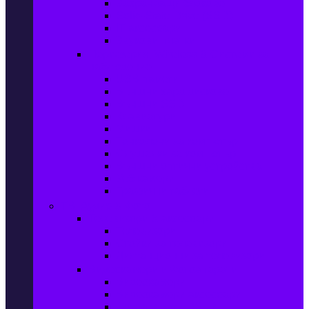
Захранващи блокове
Solid-State Drive (SSD)
IT аксесоари
Звукови платки
Периферия, Wireless & Системи за
наблюдение
USB памети
Външни хард дискове
Външни SSD
Клавиатури
Мишки
Тонколони за компютър
Слушалки за компютър
Външни оптични устройства
Уеб камери
Графични таблети
ТВ, Аудио & Фото
Телевизори & аксесоари
Телевизори
Стойки за телевизори
Дистанционни за телевизори
Видеокамери и Фотоапарати
Видеокамери
Видеокамери аксесоари
Фотоапарати DSLR