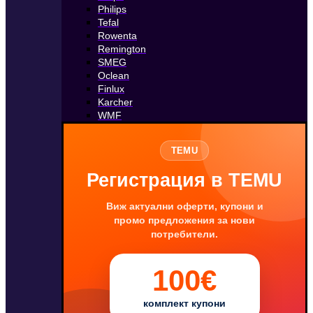
Philips
Tefal
Rowenta
Remington
SMEG
Oclean
Finlux
Karcher
WMF
TEMU
Регистрация в TEMU
Виж актуални оферти, купони и
промо предложения за нови
потребители.
100€
комплект купони