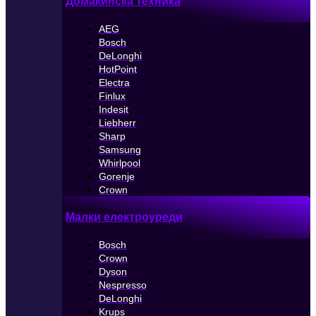
Домакинска техника
AEG
Bosch
DeLonghi
HotPoint
Electra
Finlux
Indesit
Liebherr
Sharp
Samsung
Whirlpool
Gorenje
Crown
Малки електроуреди
Bosch
Crown
Dyson
Nespresso
DeLonghi
Krups