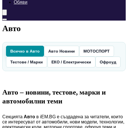
Обяви
Авто
Всичко в Авто
Авто Новини
МОТОСПОРТ
Тестове / Марки
ЕКО / Електрически
Офроуд
Авто – новини, тестове, марки и
автомобилни теми
Секцията
Авто
в iEM.BG е създадена за читатели, които
се интересуват от автомобили, нови модели, технологии,
електрически коли, моторни спортове, офроуд теми и