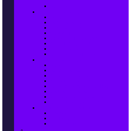
телефони
Карти памет
Лаптопи и аксесоари
Лаптопи
Чанти за лаптопи
Памет за лаптопи
Хард дискове за лаптопи
Охладителни подложки
Зарядни устройства за лаптоп
Батерии за лаптоп
Други лаптоп аксесоари
Таблети и аксесоари
Таблети
Калъфи за таблети
Защитни фолиа за таблети
Зарядни устройства за таблети
Поставки за кола & docking
Клавиатури за таблети
Кабели и адаптери за таблети
Други аксесоари за таблети
Джаджи & Smart технологии
Smartwatch
Фитнес гривни
Други джаджи
Компютри & Периферия, Сървъри & UPS-и