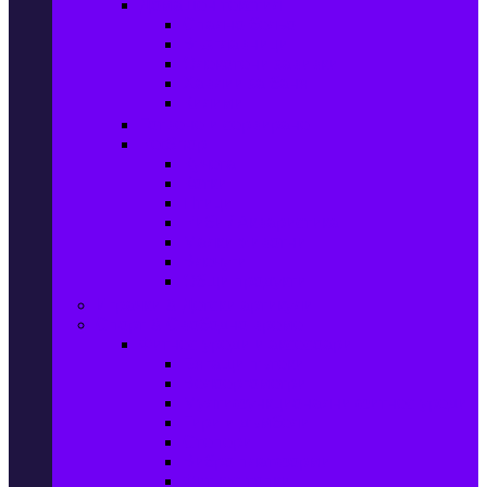
Домашен текстил
Спално бельо
Възглавници
Олекотени завивки
Хавлии за баня
Килими
Готвене и сервиране
PetShop
Кучета
Котки
Птици
Риби / Акваристика
Малки животни
Влечуги
Общи продукти
Играчки & Детски артикули
Спорт & Свободно време
Фитнес уреди и аксесоари
Бягащи пътеки
Велоергометри
Мултифункционални фитнес уреди
Гири и дъмбели
Степери
Вибро платформи
Фитнес топки