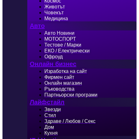
Космос
Животът
Човекът
Медицина
Авто
Авто Новини
МОТОСПОРТ
Тестове / Марки
ЕКО / Електрически
Офроуд
Онлайн бизнес
Изработка на сайт
Фирмен сайт
Онлайн магазин
Ръководства
Партньорски програми
Лайфстайл
Звезди
Стил
Здраве / Любов / Секс
Дом
Кухня