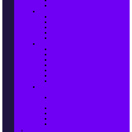
Сушилни за дрехи
Съдомиялни машини
Готварски печки и микровълнови
Готварски печки
Котлони
Електрически фурни
Микровълнови фурни
Абсорбатори
Уреди за вграждане
Фурни за вграждане
Плотове
Абсорбатори за вграждане
Микровълнови за вграждане
Перални машини за вграждане
Съдомиялни за вграждане
Хладилници за вграждане
Бойлери, Климатици & Уреди за
отопление
Климатици на промоция с висока
ефективност – Топ марки
Електрически конвектори
Вентилаторни печки
Бойлери
Електрически камини
Малки електроуреди