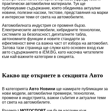
практически автомобилни материали. Тук ще
публикуваме съдържание, което обединява актуални
новини, полезни насоки, тестове, представяния на марки
и интересни теми от света на автомобилите.
Автомобилната индустрия се променя бързо.
Електрическите автомобили, хибридните технологии,
системите за безопасност, дигиталните табла,
автономните функции и новите стандарти за
ефективност вече са важна част от избора на автомобил.
Затова тази страница ще служи като основен вход към
авто съдържанието в iEM.BG, като насочва читателите
към най-важните категории в секцията.
Какво ще откриете в секцията Авто
В категорията
Авто Новини
ще намирате публикации за
нови модели, автомобилни премиери, технологии,
промени в индустрията, важни събития и актуални теми
от света на автомобилите.
Разделът
МОТОСПОРТ
ще бъде насочен към