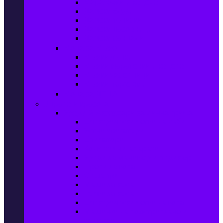
Маратонки и кецове
Дамски блузи
Дамски тениски
Дамски часовници
Дамски сандали
Мода за Мъже
Мъжки дънки
Мъжки маратонки и кецове
Мъжки часовници
Мъжки парфюми
Мода за ДЕЦА
Здраве и красота
Уреди & Аксесоари за лична грижа
Електрически четки за зъби
Устни иригатори
Епилатори
Козметични апарати
Уреди за маникюр и педикюр
Преси за коса
Сешоари
Маши за коса
Ролки за коса
Електрически четки за коса
Машинки за подстригване и
тримери