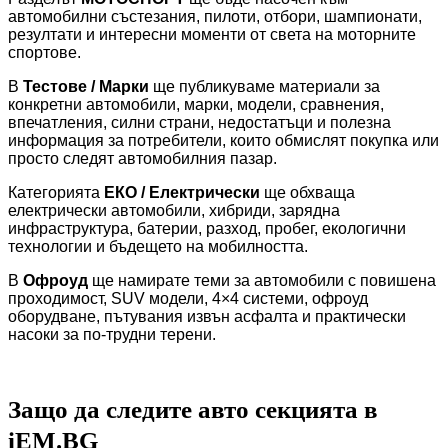
автомобилни състезания, пилоти, отбори, шампионати,
резултати и интересни моменти от света на моторните
спортове.
В
Тестове / Марки
ще публикуваме материали за
конкретни автомобили, марки, модели, сравнения,
впечатления, силни страни, недостатъци и полезна
информация за потребители, които обмислят покупка или
просто следят автомобилния пазар.
Категорията
ЕКО / Електрически
ще обхваща
електрически автомобили, хибриди, зарядна
инфраструктура, батерии, разход, пробег, екологични
технологии и бъдещето на мобилността.
В
Офроуд
ще намирате теми за автомобили с повишена
проходимост, SUV модели, 4×4 системи, офроуд
оборудване, пътувания извън асфалта и практически
насоки за по-трудни терени.
Защо да следите авто секцията в
iEM.BG