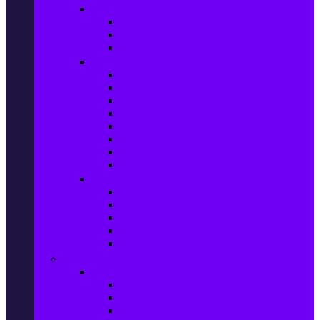
Прахосмукачки и ютии
Прахосмукачки
Ютии, парогенератори и др.
Парочистачки и водоструйки
Кухненски уреди
Електрически скари
Фритюрници
Хлебопекарни
Миксери
Пасатори
Блендери и чопъри
Месомелачки
Електрически фурни
Приготвяне на напитки
Кафе автом. и еспресо машини
Кафемашини
Кафемелачки
Сокоизтисквачки
Електрически кани
Мода
Мода за Жени
Всички предложения
Дамски якета и елеци
Ботуши и боти