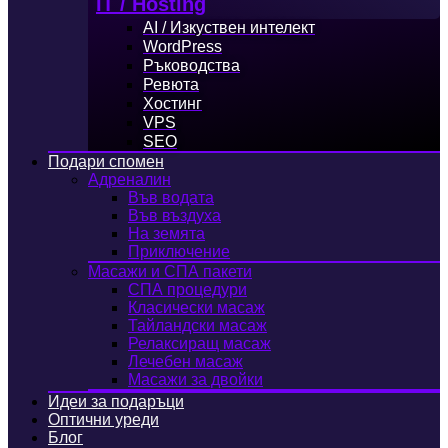
IT / Hosting
AI / Изкуствен интелект
WordPress
Ръководства
Ревюта
Хостинг
VPS
SEO
Подари спомен
Адреналин
Във водата
Във въздуха
На земята
Приключение
Масажи и СПА пакети
СПА процедури
Класически масаж
Тайландски масаж
Релаксиращ масаж
Лечебен масаж
Масажи за двойки
Идеи за подаръци
Оптични уреди
Блог