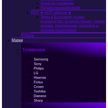
Арабски парфюми
Подаръчни комплекти
HOT
★ HOT оферти ★
Temu в България: пълно
ръководство за регистрация, промо
кодове, приложение, продукти и
изгодно пазаруване
Купони
Марки
Телевизори
Samsung
Sony
Philips
LG
Hisense
Finlux
Crown
Toshiba
Daewoo
Sharp