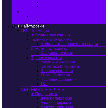
Автобокс
Авто стойка за велосипед
Книги, Офис & Храни
Книжарница
Книги
HOT
Най-търсени
HOT
Промоции
★ Всички промоции ★
Техника и електроника
Мобилни телефони и аксесоари
Домакинска техника
Хладилна техника
Здраве и красота
Уреди & Аксесоари
Козметика & Продукти
Външни магазини
TEMU България
Последно добавени
18+
Оценени с 5 ★ ★ ★ ★ ★
★ Парфюми ★
Дамски парфюми
Мъжки парфюми
Унисекс парфюми