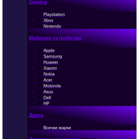
Gaming
Playstation
Xbox
Nintendo
Мобилни устройства
Apple
Samsung
Huawei
Xiaomi
Nokia
Acer
Motorola
Asus
Dell
HP
Други
Всички марки