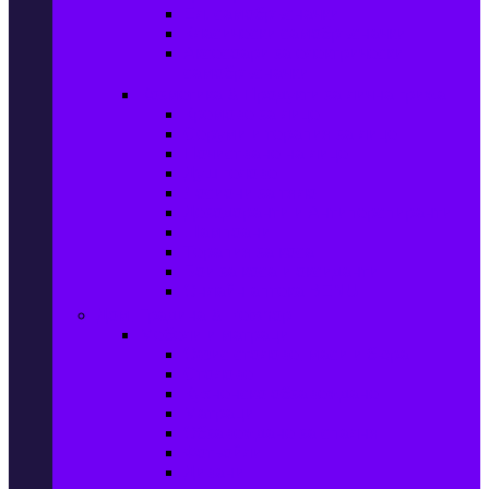
Ел. самобръсначки
Класически самобръсначки
Аксесоари за електрически
самобръсначки
Козметика & Продукти за лична грижа
Кремове за лице
Серуми и терапия за лице
Почистване на лице
Душ гелове
Лосиони за тяло
Дезодоранти и Антиперспиранти
Шампоани
Терапия за коса
Бои за коса и оксиданти
Онлайн аптека BENU
Дом, Градина & Petshop
Мебели и матраци
Офис столове, маси и бюра
Столове
Кухненско обзавеждане
Матраци
Обзавеждане за спалня
Фотьойли
Дивани