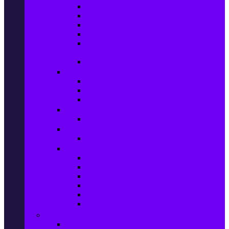
Колани за отслабване
Въжета за скачане
Постелки за упражнения
Фитнес аксесоари
Аксесоари за мултифункционални
фитнес уреди
Спортни добавки
Велосипеди, екипировка и аксесоари
Велосипеди
Детски велосипеди
Електрически велосипеди
Къмпинг артикули
Палатки за къмпинг
Спортни активности
Поход
Раници, куфари и чанти
Куфари
Пътни чанти
Спортни раници
Туристически раници
Спортни фитнес чанти
Аксесоари за пътуване
Авто & Направи си сам
Авто аксесоари