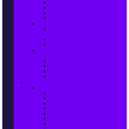
Игри за Playstation 4
Игри за Xbox One
Игри за Nintendo
Игри за Компютър
Гейминг аксесоари
Контролери, волани & гейминг
слушалки
VR Gaming Очила
VR Gaming Аксесоари
Гейминг Лаптопи, Настолни компютри &
Монитори
Гейминг Лаптопи
Гейминг Настолни компютри
Гейминг Монитори
Гейминг аксесоари за PC
Големи електроуреди
Хладилна техника
Хладилници
Хладилници side by side
Хладилници с фризер
Хладилни витрини
Фризери и ледогенератори
Фризерни ракли
Перални