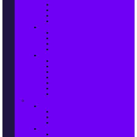
Фотоапарати Mirrorless
Компактни фотоапарати
Фотоапарати за моментни снимки
Фотоапарати аксесоари
Видео проектори & Екрани
Видео проектори
Аксесоари за видео проектори
Проекторни екрани
Интерактивни дъски
Audio & Домашно кино
Саундбари
Аудио системи
Смарт Аудио системи
Мултимедийни плеъри
Тонколони
Грамофони
Плеъри и Ресийвъри
Gaming
Гейминг конзоли
PlayStation
Xbox
Nintendo
Игри за конзола & Компютър
Игри за Playstation 5