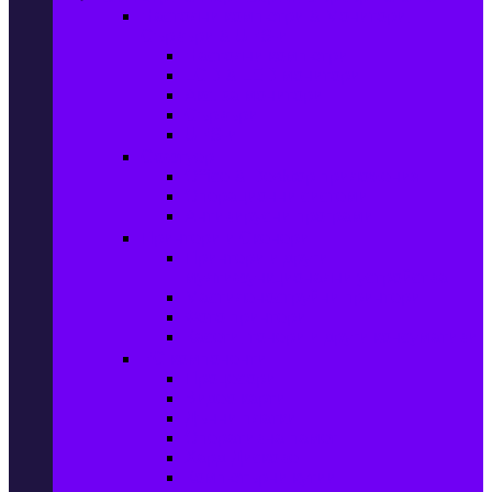
Настолни компютри & Монитори,
Сървъри & UPS-и
Настолни компютри
LCD & LED монитори
Акс. за монитори
Сървъри
UPS-и
Софтуер
Office & Desktop приложения
Операционни системи
Антивирусни програми
Принтери и Скенери
Принтери и други
мултифункционални устройства
Мастиленоструйни принтери
Фото принтери
Касети, тонери и други консумативи
PC компоненти
Процесори
Видео карти
Дънни платки
Оперативна памет
Хард Дискове
Компютърни кутии