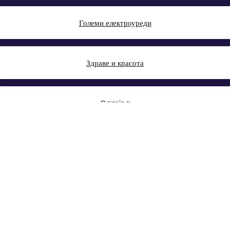
Големи електроуреди
Здраве и красота
Gaming
Спорт & Свободно време
Авто & Направи си сам