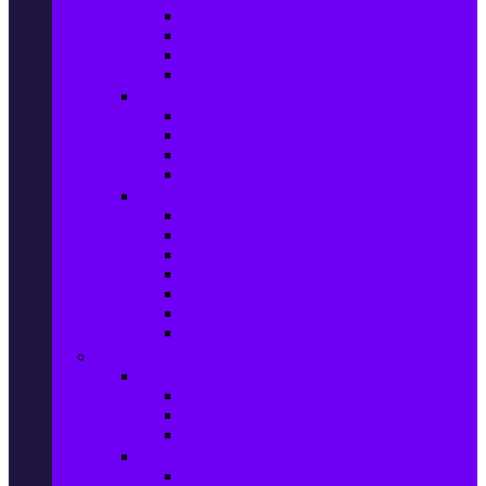
Фотоапарати Mirrorless
Компактни фотоапарати
Фотоапарати за моментни снимки
Фотоапарати аксесоари
Видео проектори & Екрани
Видео проектори
Аксесоари за видео проектори
Проекторни екрани
Интерактивни дъски
Audio & Домашно кино
Саундбари
Аудио системи
Смарт Аудио системи
Мултимедийни плеъри
Тонколони
Грамофони
Плеъри и Ресийвъри
Gaming
Гейминг конзоли
PlayStation
Xbox
Nintendo
Игри за конзола & Компютър
Игри за Playstation 5