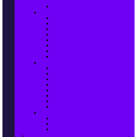
телефони
Карти памет
Лаптопи и аксесоари
Лаптопи
Чанти за лаптопи
Памет за лаптопи
Хард дискове за лаптопи
Охладителни подложки
Зарядни устройства за лаптоп
Батерии за лаптоп
Други лаптоп аксесоари
Таблети и аксесоари
Таблети
Калъфи за таблети
Защитни фолиа за таблети
Зарядни устройства за таблети
Поставки за кола & docking
Клавиатури за таблети
Кабели и адаптери за таблети
Други аксесоари за таблети
Джаджи & Smart технологии
Smartwatch
Фитнес гривни
Други джаджи
Компютри & Периферия, Сървъри & UPS-и