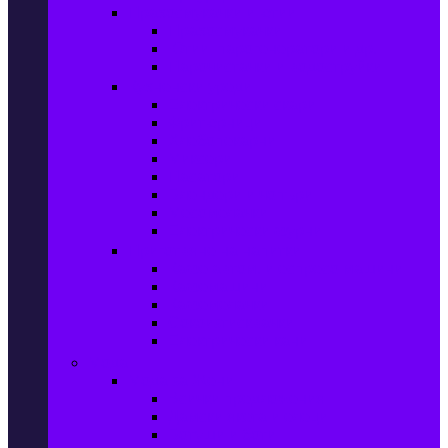
Прахосмукачки и ютии
Прахосмукачки
Ютии, парогенератори и др.
Парочистачки и водоструйки
Кухненски уреди
Електрически скари
Фритюрници
Хлебопекарни
Миксери
Пасатори
Блендери и чопъри
Месомелачки
Електрически фурни
Приготвяне на напитки
Кафе автом. и еспресо машини
Кафемашини
Кафемелачки
Сокоизтисквачки
Електрически кани
Мода
Мода за Жени
Всички предложения
Дамски якета и елеци
Ботуши и боти