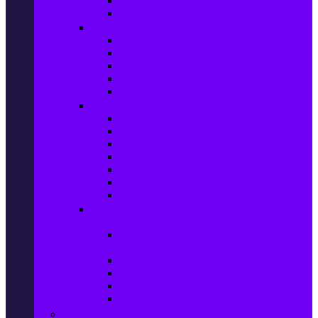
Сушилни за дрехи
Съдомиялни машини
Готварски печки и микровълнови
Готварски печки
Котлони
Електрически фурни
Микровълнови фурни
Абсорбатори
Уреди за вграждане
Фурни за вграждане
Плотове
Абсорбатори за вграждане
Микровълнови за вграждане
Перални машини за вграждане
Съдомиялни за вграждане
Хладилници за вграждане
Бойлери, Климатици & Уреди за
отопление
Климатици на промоция с висока
ефективност – Топ марки
Електрически конвектори
Вентилаторни печки
Бойлери
Електрически камини
Малки електроуреди