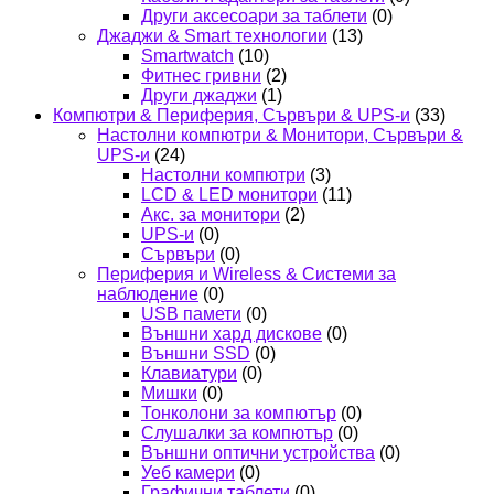
Други аксесоари за таблети
(0)
Джаджи & Smart технологии
(13)
Smartwatch
(10)
Фитнес гривни
(2)
Други джаджи
(1)
Компютри & Периферия, Сървъри & UPS-и
(33)
Настолни компютри & Монитори, Сървъри &
UPS-и
(24)
Настолни компютри
(3)
LCD & LED монитори
(11)
Акс. за монитори
(2)
UPS-и
(0)
Сървъри
(0)
Периферия и Wireless & Системи за
наблюдение
(0)
USB памети
(0)
Външни хард дискове
(0)
Външни SSD
(0)
Клавиатури
(0)
Мишки
(0)
Тонколони за компютър
(0)
Слушалки за компютър
(0)
Външни оптични устройства
(0)
Уеб камери
(0)
Графични таблети
(0)