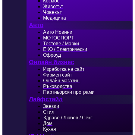
Космос
Животът
Човекът
Медицина
Авто
Авто Новини
МОТОСПОРТ
Тестове / Марки
ЕКО / Електрически
Офроуд
Онлайн бизнес
Изработка на сайт
Фирмен сайт
Онлайн магазин
Ръководства
Партньорски програми
Лайфстайл
Звезди
Стил
Здраве / Любов / Секс
Дом
Кухня