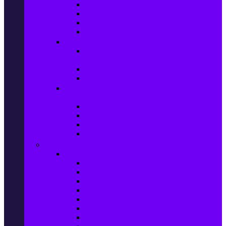
Игри за Playstation 4
Игри за Xbox One
Игри за Nintendo
Игри за Компютър
Гейминг аксесоари
Контролери, волани & гейминг
слушалки
VR Gaming Очила
VR Gaming Аксесоари
Гейминг Лаптопи, Настолни компютри &
Монитори
Гейминг Лаптопи
Гейминг Настолни компютри
Гейминг Монитори
Гейминг аксесоари за PC
Големи електроуреди
Хладилна техника
Хладилници
Хладилници side by side
Хладилници с фризер
Хладилни витрини
Фризери и ледогенератори
Фризерни ракли
Перални