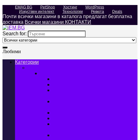
EMAG BG
PetShop
Хостинг
WordPress
Изкуствен интелект
Технологии
Ревюта
Deals
Почти всички магазини в каталога предлагат безплатна
доставка
Всички магазини КОНТАКТИ
Search for:
Любими
Категории
Телефони, Таблети & Лаптопи
Мобилни телефони и аксесоари
Мобилни телефони
Калъфи за мобилни телефони
Защитни фолиа за мобилни
телефони
Зарядни устройства за мобилни
телефони
Батерии за мобилни телефони
Bluetooth слушалки
Поставки и докинг станции за
мобилни телефони
Външни батерии за мобилни