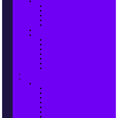
Домашен текстил
Спално бельо
Възглавници
Олекотени завивки
Хавлии за баня
Килими
Готвене и сервиране
PetShop
Кучета
Котки
Птици
Риби / Акваристика
Малки животни
Влечуги
Общи продукти
Играчки & Детски артикули
Спорт & Свободно време
Фитнес уреди и аксесоари
Бягащи пътеки
Велоергометри
Мултифункционални фитнес уреди
Гири и дъмбели
Степери
Вибро платформи
Фитнес топки