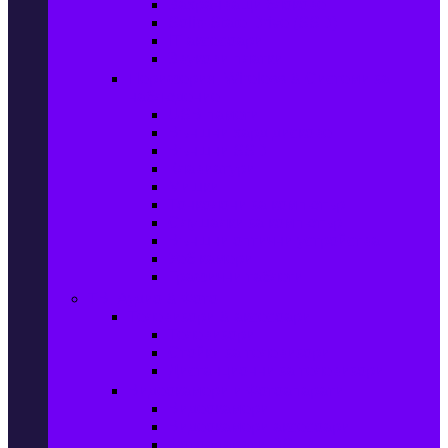
Захранващи блокове
Solid-State Drive (SSD)
IT аксесоари
Звукови платки
Периферия, Wireless & Системи за
наблюдение
USB памети
Външни хард дискове
Външни SSD
Клавиатури
Мишки
Тонколони за компютър
Слушалки за компютър
Външни оптични устройства
Уеб камери
Графични таблети
ТВ, Аудио & Фото
Телевизори & аксесоари
Телевизори
Стойки за телевизори
Дистанционни за телевизори
Видеокамери и Фотоапарати
Видеокамери
Видеокамери аксесоари
Фотоапарати DSLR