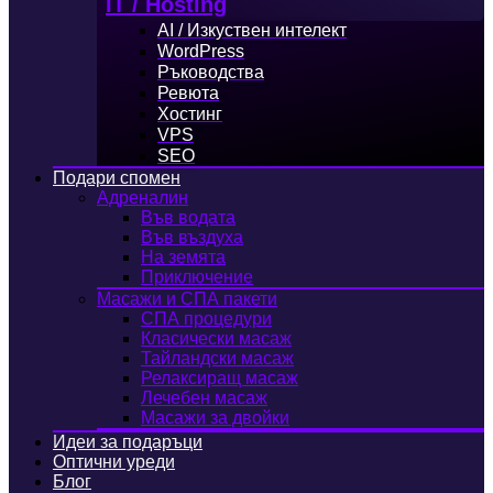
IT / Hosting
AI / Изкуствен интелект
WordPress
Ръководства
Ревюта
Хостинг
VPS
SEO
Подари спомен
Адреналин
Във водата
Във въздуха
На земята
Приключение
Масажи и СПА пакети
СПА процедури
Класически масаж
Тайландски масаж
Релаксиращ масаж
Лечебен масаж
Масажи за двойки
Идеи за подаръци
Оптични уреди
Блог