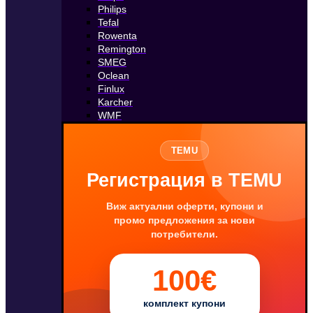
Philips
Tefal
Rowenta
Remington
SMEG
Oclean
Finlux
Karcher
WMF
TEMU
Регистрация в TEMU
Виж актуални оферти, купони и
промо предложения за нови
потребители.
100€
комплект купони