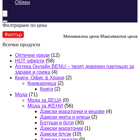
Обяви
Филтриране по цена
Филтър
Минимална цена
Максимална цена
Всички продукти
Оптични уреди
(12)
HOT оферти
(58)
Аптека Онлайн BENU – твоят доверен партньор за
здраве и грижа
(4)
Книги, Офис & Храни
(2)
Книжарница
(2)
Книги
(2)
Мода
(71)
Мода за ДЕЦА
(0)
Мода за ЖЕНИ
(56)
Дамски маратонки и кецове
(4)
Дамски якета и елеци
(2)
Ботуши и боти
(30)
Дамски маратонки
(1)
Дамски блузи
(10)
Дамски сандали
(0)