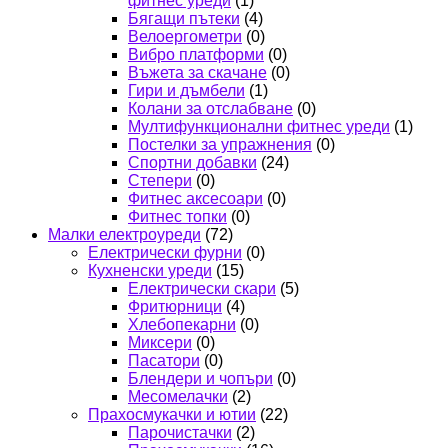
фитнес уреди
(1)
Бягащи пътеки
(4)
Велоергометри
(0)
Вибро платформи
(0)
Въжета за скачане
(0)
Гири и дъмбели
(1)
Колани за отслабване
(0)
Мултифункционални фитнес уреди
(1)
Постелки за упражнения
(0)
Спортни добавки
(24)
Степери
(0)
Фитнес аксесоари
(0)
Фитнес топки
(0)
Малки електроуреди
(72)
Електрически фурни
(0)
Кухненски уреди
(15)
Електрически скари
(5)
Фритюрници
(4)
Хлебопекарни
(0)
Миксери
(0)
Пасатори
(0)
Блендери и чопъри
(0)
Месомелачки
(2)
Прахосмукачки и ютии
(22)
Парочистачки
(2)