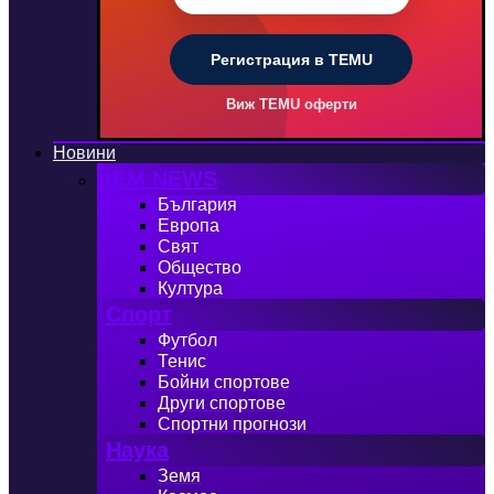
Регистрация в TEMU
Виж TEMU оферти
Новини
iEM NEWS
България
Европа
Свят
Общество
Култура
Спорт
Футбол
Тенис
Бойни спортове
Други спортове
Спортни прогнози
Наука
Земя