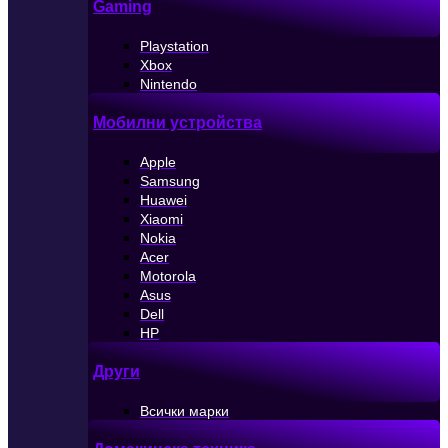
Gaming
Playstation
Xbox
Nintendo
Мобилни устройства
Apple
Samsung
Huawei
Xiaomi
Nokia
Acer
Motorola
Asus
Dell
HP
Други
Всички марки