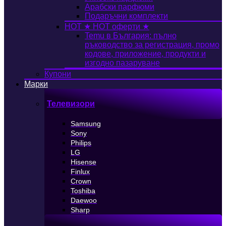
Арабски парфюми
Подаръчни комплекти
HOT
★ HOT оферти ★
Temu в България: пълно
ръководство за регистрация, промо
кодове, приложение, продукти и
изгодно пазаруване
Купони
Марки
Телевизори
Samsung
Sony
Philips
LG
Hisense
Finlux
Crown
Toshiba
Daewoo
Sharp