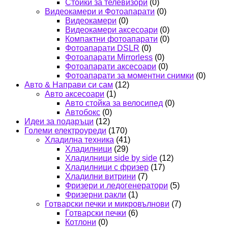
Стойки за телевизори
(0)
Видеокамери и Фотоапарати
(0)
Видеокамери
(0)
Видеокамери аксесоари
(0)
Компактни фотоапарати
(0)
Фотоапарати DSLR
(0)
Фотоапарати Mirrorless
(0)
Фотоапарати аксесоари
(0)
Фотоапарати за моментни снимки
(0)
Авто & Направи си сам
(12)
Авто аксесоари
(1)
Авто стойка за велосипед
(0)
Автобокс
(0)
Идеи за подаръци
(12)
Големи електроуреди
(170)
Хладилна техника
(41)
Хладилници
(29)
Хладилници side by side
(12)
Хладилници с фризер
(17)
Хладилни витрини
(7)
Фризери и ледогенератори
(5)
Фризерни ракли
(1)
Готварски печки и микровълнови
(7)
Готварски печки
(6)
Котлони
(0)