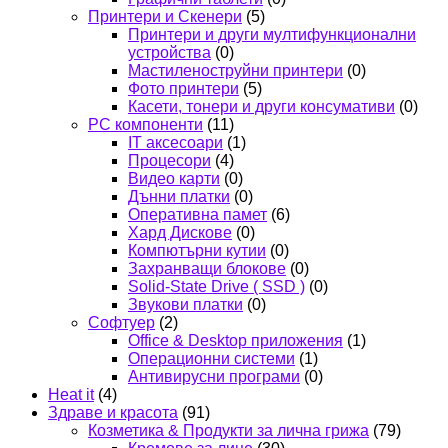
Принтери и Скенери
(5)
Принтери и други мултифункционални
устройства
(0)
Мастиленоструйни принтери
(0)
Фото принтери
(5)
Касети, тонери и други консумативи
(0)
PC компоненти
(11)
IT аксесоари
(1)
Процесори
(4)
Видео карти
(0)
Дънни платки
(0)
Оперативна памет
(6)
Хард Дискове
(0)
Компютърни кутии
(0)
Захранващи блокове
(0)
Solid-State Drive ( SSD )
(0)
Звукови платки
(0)
Софтуер
(2)
Office & Desktop приложения
(1)
Операционни системи
(1)
Антивирусни програми
(0)
Heat it
(4)
Здраве и красота
(91)
Козметика & Продукти за лична грижа
(79)