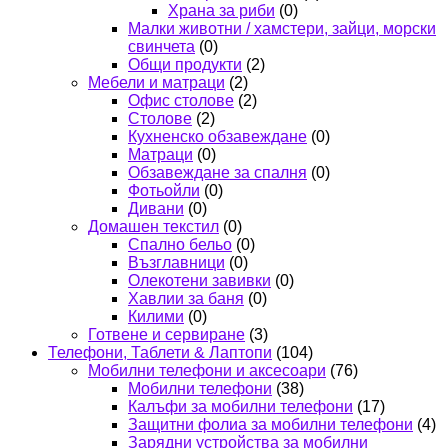
Храна за риби
(0)
Малки животни / хамстери, зайци, морски
свинчета
(0)
Общи продукти
(2)
Мебели и матраци
(2)
Офис столове
(2)
Столове
(2)
Кухненско обзавеждане
(0)
Матраци
(0)
Обзавеждане за спалня
(0)
Фотьойли
(0)
Дивани
(0)
Домашен текстил
(0)
Спално бельо
(0)
Възглавници
(0)
Олекотени завивки
(0)
Хавлии за баня
(0)
Килими
(0)
Готвене и сервиране
(3)
Телефони, Таблети & Лаптопи
(104)
Мобилни телефони и аксесоари
(76)
Мобилни телефони
(38)
Калъфи за мобилни телефони
(17)
Защитни фолиа за мобилни телефони
(4)
Зарядни устройства за мобилни