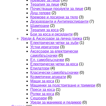
Кремове за лице
(30)
Терапия за лице
(42)
Почистващи продукти за лице
(18)
Душ гелове
(2)
Кремове и лосиони за тяло
(3)
Дезодоранти и Антиперспиранти
(7)
Шампоани
(2)
Терапия за коса
(2)
Бои за коса и оксиданти
(0)
Уреди & Аксесоари за лична грижа
(15)
Електрически четки за зъби
(1)
Устни иригатори
(3)
Аксесоари за електрически
самобръсначки
(0)
Ел. самобръсначки
(0)
Електрически четки за коса
(1)
Епилатори
(4)
Класически самобръсначки
(0)
Козметични апарати
(6)
Маши за коса
(1)
Машинки за подстригване и тримери
(0)
Преси за коса
(1)
Ролки за коса
(0)
Сешоари
(0)
Уреди за маникюр и педикюр
(0)