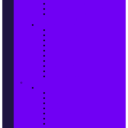
Ел. самобръсначки
Класически самобръсначки
Аксесоари за електрически
самобръсначки
Козметика & Продукти за лична грижа
Кремове за лице
Серуми и терапия за лице
Почистване на лице
Душ гелове
Лосиони за тяло
Дезодоранти и Антиперспиранти
Шампоани
Терапия за коса
Бои за коса и оксиданти
Онлайн аптека BENU
Дом, Градина & Petshop
Мебели и матраци
Офис столове, маси и бюра
Столове
Кухненско обзавеждане
Матраци
Обзавеждане за спалня
Фотьойли
Дивани