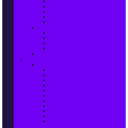
Маратонки и кецове
Дамски блузи
Дамски тениски
Дамски часовници
Дамски сандали
Мода за Мъже
Мъжки дънки
Мъжки маратонки и кецове
Мъжки часовници
Мъжки парфюми
Мода за ДЕЦА
Здраве и красота
Уреди & Аксесоари за лична грижа
Електрически четки за зъби
Устни иригатори
Епилатори
Козметични апарати
Уреди за маникюр и педикюр
Преси за коса
Сешоари
Маши за коса
Ролки за коса
Електрически четки за коса
Машинки за подстригване и
тримери