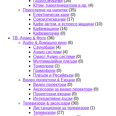
Прахосмукачки
(16)
Ютии, парогенератори и др.
(4)
Приготвяне на напитки
(35)
Електрически кани
(0)
Сокоизтисквачки
(17)
Кафе автом. и еспресо машини
(10)
Кафемашини
(16)
Кафемелачки
(0)
ТВ, Аудио & Фото
(36)
Audio & Домашно кино
(6)
Саундбари
(4)
Аудио системи
(4)
Смарт Аудио системи
(0)
Мултимедийни плеъри
(0)
Тонколони
(1)
Грамофони
(0)
Плеъри и Ресийвъри
(0)
Видео проектори & Екрани
(0)
Видео проектори
(0)
Аксесоари за видео проектори
(0)
Проекторни екрани
(0)
Интерактивни дъски
(0)
Телевизори & аксесоари
(30)
Дистанционни за телевизори
(1)
Телевизори
(27)