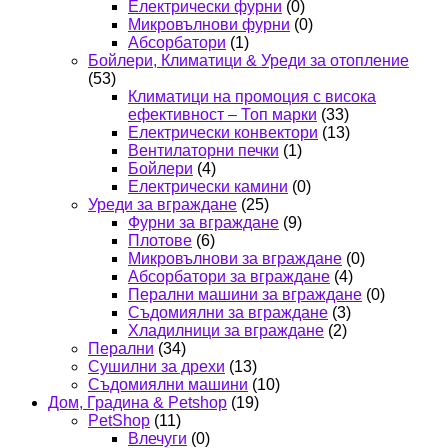
Електрически фурни
(0)
Микровълнови фурни
(0)
Абсорбатори
(1)
Бойлери, Климатици & Уреди за отопление
(53)
Климатици на промоция с висока
ефективност – Топ марки
(33)
Електрически конвектори
(13)
Вентилаторни печки
(1)
Бойлери
(4)
Електрически камини
(0)
Уреди за вграждане
(25)
Фурни за вграждане
(9)
Плотове
(6)
Микровълнови за вграждане
(0)
Абсорбатори за вграждане
(4)
Перални машини за вграждане
(0)
Съдомиялни за вграждане
(3)
Хладилници за вграждане
(2)
Перални
(34)
Сушилни за дрехи
(13)
Съдомиялни машини
(10)
Дом, Градина & Petshop
(19)
PetShop
(11)
Влечуги
(0)