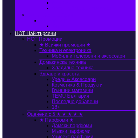
Автобокс
Авто стойка за велосипед
Книги, Офис & Храни
Книжарница
Книги
HOT
Най-търсени
HOT
Промоции
★ Всички промоции ★
Техника и електроника
Мобилни телефони и аксесоари
Домакинска техника
Хладилна техника
Здраве и красота
Уреди & Аксесоари
Козметика & Продукти
Външни магазини
TEMU България
Последно добавени
18+
Оценени с 5 ★ ★ ★ ★ ★
★ Парфюми ★
Дамски парфюми
Мъжки парфюми
Унисекс парфюми