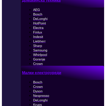
Домакинска техника
AEG
Bosch
DeLonghi
HotPoint
Electra
Finlux
Indesit
Liebherr
Sharp
Samsung
Whirlpool
Gorenje
Crown
Малки електроуреди
Bosch
Crown
Dyson
Nespresso
DeLonghi
Krups