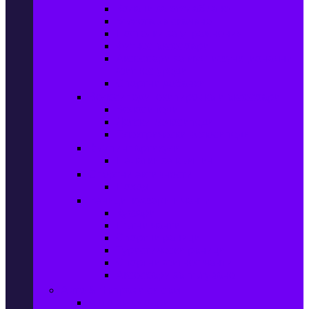
Колани за отслабване
Въжета за скачане
Постелки за упражнения
Фитнес аксесоари
Аксесоари за мултифункционални
фитнес уреди
Спортни добавки
Велосипеди, екипировка и аксесоари
Велосипеди
Детски велосипеди
Електрически велосипеди
Къмпинг артикули
Палатки за къмпинг
Спортни активности
Поход
Раници, куфари и чанти
Куфари
Пътни чанти
Спортни раници
Туристически раници
Спортни фитнес чанти
Аксесоари за пътуване
Авто & Направи си сам
Авто аксесоари