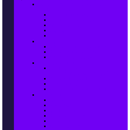
Настолни компютри & Монитори,
Сървъри & UPS-и
Настолни компютри
LCD & LED монитори
Акс. за монитори
Сървъри
UPS-и
Софтуер
Office & Desktop приложения
Операционни системи
Антивирусни програми
Принтери и Скенери
Принтери и други
мултифункционални устройства
Мастиленоструйни принтери
Фото принтери
Касети, тонери и други консумативи
PC компоненти
Процесори
Видео карти
Дънни платки
Оперативна памет
Хард Дискове
Компютърни кутии