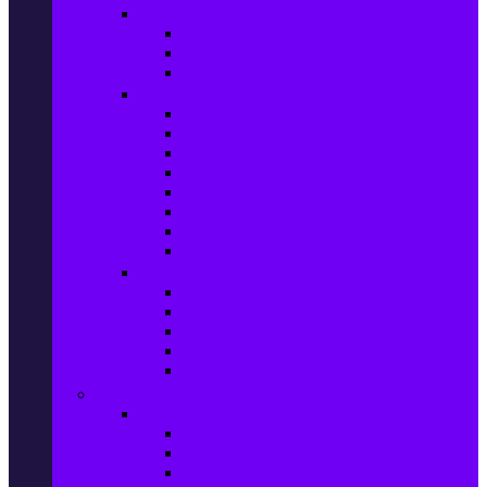
Прахосмукачки и ютии
Прахосмукачки
Ютии, парогенератори и др.
Парочистачки и водоструйки
Кухненски уреди
Електрически скари
Фритюрници
Хлебопекарни
Миксери
Пасатори
Блендери и чопъри
Месомелачки
Електрически фурни
Приготвяне на напитки
Кафе автом. и еспресо машини
Кафемашини
Кафемелачки
Сокоизтисквачки
Електрически кани
Мода
Мода за Жени
Всички предложения
Дамски якета и елеци
Ботуши и боти