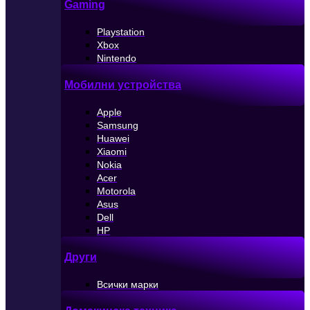
Gaming
Playstation
Xbox
Nintendo
Мобилни устройства
Apple
Samsung
Huawei
Xiaomi
Nokia
Acer
Motorola
Asus
Dell
HP
Други
Всички марки