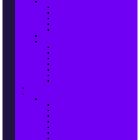
Домашен текстил
Спално бельо
Възглавници
Олекотени завивки
Хавлии за баня
Килими
Готвене и сервиране
PetShop
Кучета
Котки
Птици
Риби / Акваристика
Малки животни
Влечуги
Общи продукти
Играчки & Детски артикули
Спорт & Свободно време
Фитнес уреди и аксесоари
Бягащи пътеки
Велоергометри
Мултифункционални фитнес уреди
Гири и дъмбели
Степери
Вибро платформи
Фитнес топки