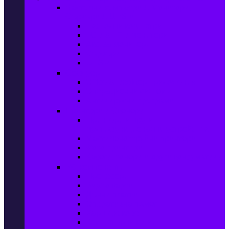
Настолни компютри & Монитори,
Сървъри & UPS-и
Настолни компютри
LCD & LED монитори
Акс. за монитори
Сървъри
UPS-и
Софтуер
Office & Desktop приложения
Операционни системи
Антивирусни програми
Принтери и Скенери
Принтери и други
мултифункционални устройства
Мастиленоструйни принтери
Фото принтери
Касети, тонери и други консумативи
PC компоненти
Процесори
Видео карти
Дънни платки
Оперативна памет
Хард Дискове
Компютърни кутии