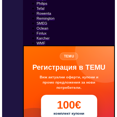
Philips
Tefal
Rowenta
Remington
SMEG
Oclean
Finlux
Karcher
WMF
TEMU
Регистрация в TEMU
Виж актуални оферти, купони и
промо предложения за нови
потребители.
100€
комплект купони