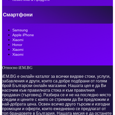
Смартфони
Samsung
Apple iPhone
Xiaomi
Honor
Xiaomi
Xiaomi
Относно iEM.BG
iEM.BG е онлайн каталог за всички видове стоки, услуги,
забавления и други, които са добре подбрани от голям
брой Български онлайн магазини. Нашата цел е да Ви
насочим към правилната стока и към правилния
продавач (търговец). Разбира се и не на последно място
следим и цените с което се стремим да Ви предложим и
най-добрата цена. Освен всичко друго търсим и изгодни
промоции и оферти, които ежедневно се предлагат от
топ брандовете в България. Нашата мисия е да останете