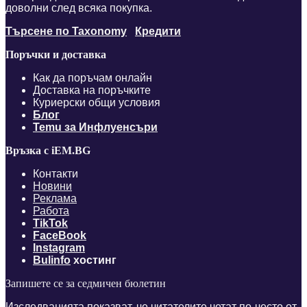
доволни след всяка покупка.
Търсене по Taxonomy
Кредити
Поръчки и доставка
Как да поръчам онлайн
Доставка на поръчките
Куриерски общи условия
Блог
Temu за Инфлуенсъри
Връзка с iEM.BG
Контакти
Новини
Реклама
Работа
TikTok
FaceBook
Instagram
Bulinfo
хостинг
Запишете се за седмичен бюлетин
Изследванията показват, че читателите четат по-често от