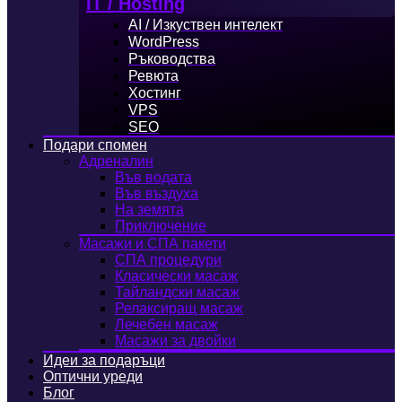
IT / Hosting
AI / Изкуствен интелект
WordPress
Ръководства
Ревюта
Хостинг
VPS
SEO
Подари спомен
Адреналин
Във водата
Във въздуха
На земята
Приключение
Масажи и СПА пакети
СПА процедури
Класически масаж
Тайландски масаж
Релаксиращ масаж
Лечебен масаж
Масажи за двойки
Идеи за подаръци
Оптични уреди
Блог