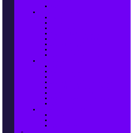
телефони
Карти памет
Лаптопи и аксесоари
Лаптопи
Чанти за лаптопи
Памет за лаптопи
Хард дискове за лаптопи
Охладителни подложки
Зарядни устройства за лаптоп
Батерии за лаптоп
Други лаптоп аксесоари
Таблети и аксесоари
Таблети
Калъфи за таблети
Защитни фолиа за таблети
Зарядни устройства за таблети
Поставки за кола & docking
Клавиатури за таблети
Кабели и адаптери за таблети
Други аксесоари за таблети
Джаджи & Smart технологии
Smartwatch
Фитнес гривни
Други джаджи
Компютри & Периферия, Сървъри & UPS-и