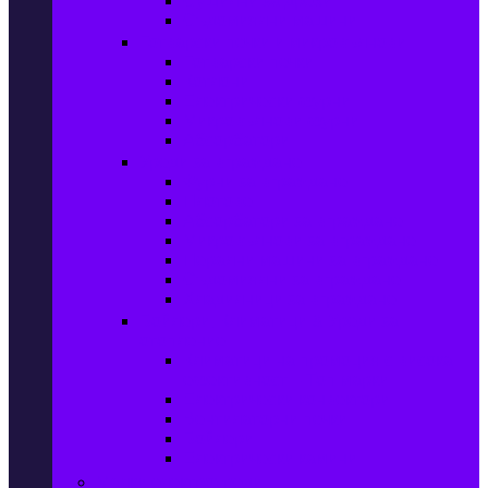
Сушилни за дрехи
Съдомиялни машини
Готварски печки и микровълнови
Готварски печки
Котлони
Електрически фурни
Микровълнови фурни
Абсорбатори
Уреди за вграждане
Фурни за вграждане
Плотове
Абсорбатори за вграждане
Микровълнови за вграждане
Перални машини за вграждане
Съдомиялни за вграждане
Хладилници за вграждане
Бойлери, Климатици & Уреди за
отопление
Климатици на промоция с висока
ефективност – Топ марки
Електрически конвектори
Вентилаторни печки
Бойлери
Електрически камини
Малки електроуреди