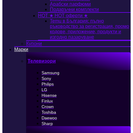
Арабски парфюми
Подаръчни комплекти
HOT
★ HOT оферти ★
Temu в България: пълно
ръководство за регистрация, промо
кодове, приложение, продукти и
изгодно пазаруване
Купони
Марки
Телевизори
Samsung
Sony
Philips
LG
Hisense
Finlux
Crown
Toshiba
Daewoo
Sharp