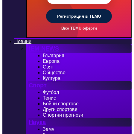
Регистрация в TEMU
Виж TEMU оферти
Новини
iEM NEWS
България
Европа
Свят
Общество
Култура
Спорт
Футбол
Тенис
Бойни спортове
Други спортове
Спортни прогнози
Наука
Земя