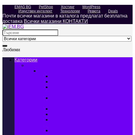
EMAG BG
PetShop
Хостинг
WordPress
Изкуствен интелект
Технологии
Ревюта
Deals
Почти всички магазини в каталога предлагат безплатна
доставка
Всички магазини КОНТАКТИ
Search
for:
Любими
Категории
Телефони, Таблети & Лаптопи
Мобилни телефони и аксесоари
Мобилни телефони
Калъфи за мобилни телефони
Защитни фолиа за мобилни
телефони
Зарядни устройства за мобилни
телефони
Батерии за мобилни телефони
Bluetooth слушалки
Поставки и докинг станции за
мобилни телефони
Външни батерии за мобилни