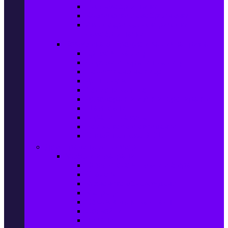
Ел. самобръсначки
Класически самобръсначки
Аксесоари за електрически
самобръсначки
Козметика & Продукти за лична грижа
Кремове за лице
Серуми и терапия за лице
Почистване на лице
Душ гелове
Лосиони за тяло
Дезодоранти и Антиперспиранти
Шампоани
Терапия за коса
Бои за коса и оксиданти
Онлайн аптека BENU
Дом, Градина & Petshop
Мебели и матраци
Офис столове, маси и бюра
Столове
Кухненско обзавеждане
Матраци
Обзавеждане за спалня
Фотьойли
Дивани