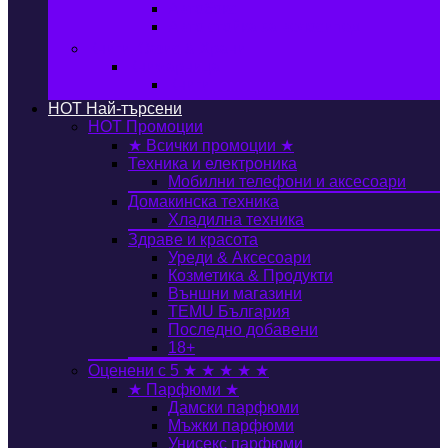
Автобокс
Авто стойка за велосипед
Книги, Офис & Храни
Книжарница
Книги
HOT
Най-търсени
HOT
Промоции
★ Всички промоции ★
Техника и електроника
Мобилни телефони и аксесоари
Домакинска техника
Хладилна техника
Здраве и красота
Уреди & Аксесоари
Козметика & Продукти
Външни магазини
TEMU България
Последно добавени
18+
Оценени с 5 ★ ★ ★ ★ ★
★ Парфюми ★
Дамски парфюми
Мъжки парфюми
Унисекс парфюми