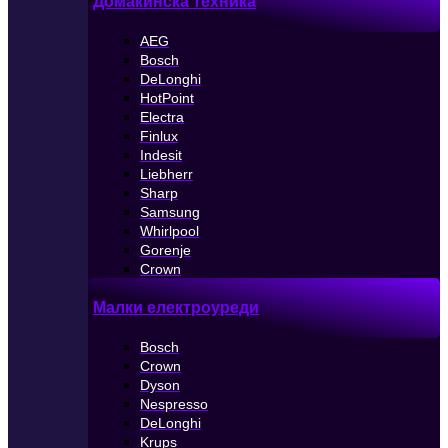
Домакинска техника
AEG
Bosch
DeLonghi
HotPoint
Electra
Finlux
Indesit
Liebherr
Sharp
Samsung
Whirlpool
Gorenje
Crown
Малки електроуреди
Bosch
Crown
Dyson
Nespresso
DeLonghi
Krups