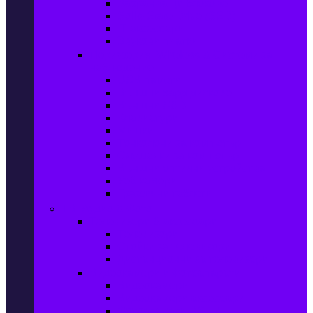
Захранващи блокове
Solid-State Drive (SSD)
IT аксесоари
Звукови платки
Периферия, Wireless & Системи за
наблюдение
USB памети
Външни хард дискове
Външни SSD
Клавиатури
Мишки
Тонколони за компютър
Слушалки за компютър
Външни оптични устройства
Уеб камери
Графични таблети
ТВ, Аудио & Фото
Телевизори & аксесоари
Телевизори
Стойки за телевизори
Дистанционни за телевизори
Видеокамери и Фотоапарати
Видеокамери
Видеокамери аксесоари
Фотоапарати DSLR