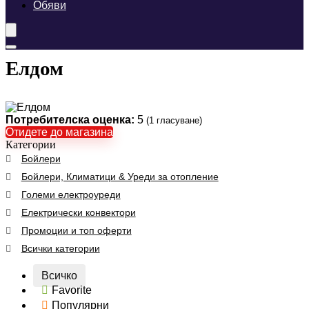
Обяви
Елдом
Потребителска оценка:
5
(
1
гласуване)
Отидете до магазина
Категории
Бойлери
Бойлери, Климатици & Уреди за отопление
Големи електроуреди
Електрически конвектори
Промоции и топ оферти
Всички категории
Всичко
Favorite
Популярни