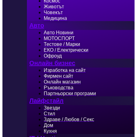
Космос
Животът
Човекът
Медицина
Авто
Авто Новини
МОТОСПОРТ
Тестове / Марки
ЕКО / Електрически
Офроуд
Онлайн бизнес
Изработка на сайт
Фирмен сайт
Онлайн магазин
Ръководства
Партньорски програми
Лайфстайл
Звезди
Стил
Здраве / Любов / Секс
Дом
Кухня