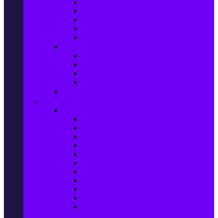
Маратонки и кецове
Дамски блузи
Дамски тениски
Дамски часовници
Дамски сандали
Мода за Мъже
Мъжки дънки
Мъжки маратонки и кецове
Мъжки часовници
Мъжки парфюми
Мода за ДЕЦА
Здраве и красота
Уреди & Аксесоари за лична грижа
Електрически четки за зъби
Устни иригатори
Епилатори
Козметични апарати
Уреди за маникюр и педикюр
Преси за коса
Сешоари
Маши за коса
Ролки за коса
Електрически четки за коса
Машинки за подстригване и
тримери