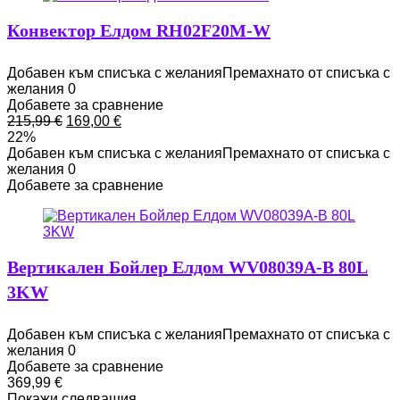
Конвектор Елдом RH02F20M-W
Добавен към списъка с желания
Премахнато от списъка с
желания
0
Добавете за сравнение
Original
Текущата
215,99
€
169,00
€
price
цена
22%
was:
е:
Добавен към списъка с желания
Премахнато от списъка с
215,99 €.
169,00 €.
желания
0
Добавете за сравнение
Вертикален Бойлер Елдом WV08039A-B 80L
3KW
Добавен към списъка с желания
Премахнато от списъка с
желания
0
Добавете за сравнение
369,99
€
Покажи следващия