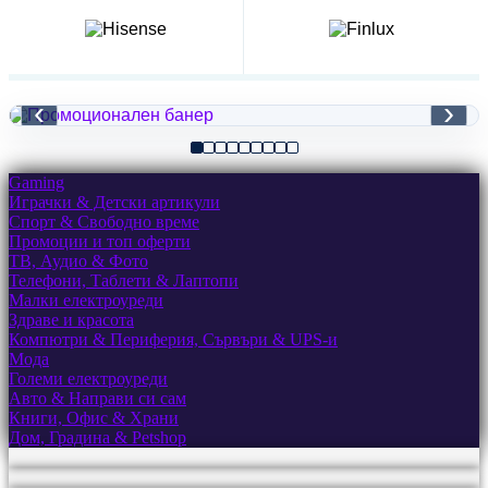
‹
›
Gaming
Играчки & Детски артикули
Спорт & Свободно време
Промоции и топ оферти
ТВ, Аудио & Фото
Телефони, Таблети & Лаптопи
Малки електроуреди
Здраве и красота
Компютри & Периферия, Сървъри & UPS-и
Мода
Големи електроуреди
Авто & Направи си сам
Книги, Офис & Храни
Дом, Градина & Petshop