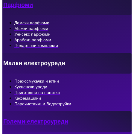
Парфюми
Дамски парфюми
Мъжки парфюми
Унисекс парфюми
Арабски парфюми
Подаръчни комплекти
Малки електроуреди
Прахосмукачки и ютии
Кухненски уреди
Приготвяне на напитки
Кафемашини
Парочистачки и Водоструйки
Големи електроуреди