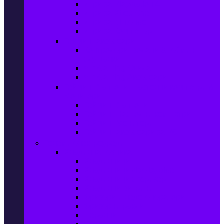
Игри за Playstation 4
Игри за Xbox One
Игри за Nintendo
Игри за Компютър
Гейминг аксесоари
Контролери, волани & гейминг
слушалки
VR Gaming Очила
VR Gaming Аксесоари
Гейминг Лаптопи, Настолни компютри &
Монитори
Гейминг Лаптопи
Гейминг Настолни компютри
Гейминг Монитори
Гейминг аксесоари за PC
Големи електроуреди
Хладилна техника
Хладилници
Хладилници side by side
Хладилници с фризер
Хладилни витрини
Фризери и ледогенератори
Фризерни ракли
Перални