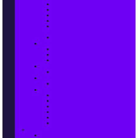
Колани за отслабване
Въжета за скачане
Постелки за упражнения
Фитнес аксесоари
Аксесоари за мултифункционални
фитнес уреди
Спортни добавки
Велосипеди, екипировка и аксесоари
Велосипеди
Детски велосипеди
Електрически велосипеди
Къмпинг артикули
Палатки за къмпинг
Спортни активности
Поход
Раници, куфари и чанти
Куфари
Пътни чанти
Спортни раници
Туристически раници
Спортни фитнес чанти
Аксесоари за пътуване
Авто & Направи си сам
Авто аксесоари