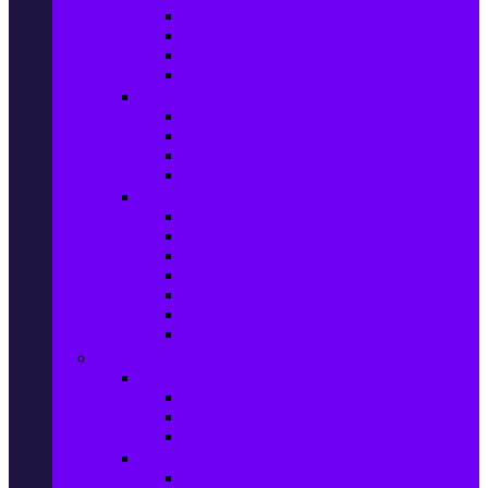
Фотоапарати Mirrorless
Компактни фотоапарати
Фотоапарати за моментни снимки
Фотоапарати аксесоари
Видео проектори & Екрани
Видео проектори
Аксесоари за видео проектори
Проекторни екрани
Интерактивни дъски
Audio & Домашно кино
Саундбари
Аудио системи
Смарт Аудио системи
Мултимедийни плеъри
Тонколони
Грамофони
Плеъри и Ресийвъри
Gaming
Гейминг конзоли
PlayStation
Xbox
Nintendo
Игри за конзола & Компютър
Игри за Playstation 5