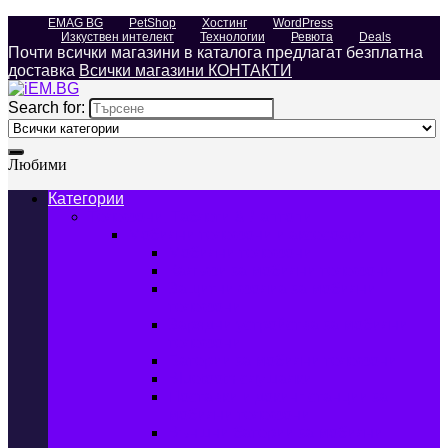
EMAG BG
PetShop
Хостинг
WordPress
Изкуствен интелект
Технологии
Ревюта
Deals
Почти всички магазини в каталога предлагат безплатна
доставка
Всички магазини КОНТАКТИ
Search for:
Любими
Категории
Телефони, Таблети & Лаптопи
Мобилни телефони и аксесоари
Мобилни телефони
Калъфи за мобилни телефони
Защитни фолиа за мобилни
телефони
Зарядни устройства за мобилни
телефони
Батерии за мобилни телефони
Bluetooth слушалки
Поставки и докинг станции за
мобилни телефони
Външни батерии за мобилни