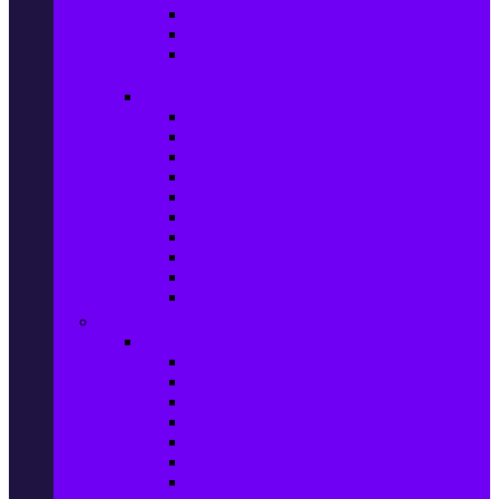
Ел. самобръсначки
Класически самобръсначки
Аксесоари за електрически
самобръсначки
Козметика & Продукти за лична грижа
Кремове за лице
Серуми и терапия за лице
Почистване на лице
Душ гелове
Лосиони за тяло
Дезодоранти и Антиперспиранти
Шампоани
Терапия за коса
Бои за коса и оксиданти
Онлайн аптека BENU
Дом, Градина & Petshop
Мебели и матраци
Офис столове, маси и бюра
Столове
Кухненско обзавеждане
Матраци
Обзавеждане за спалня
Фотьойли
Дивани