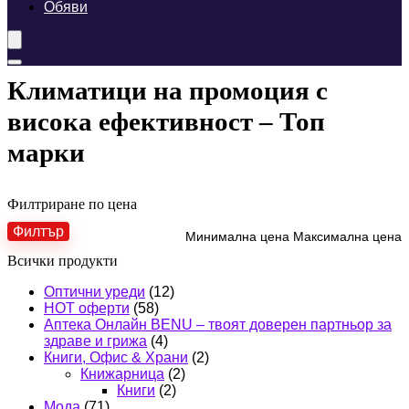
Обяви
Климатици на промоция с
висока ефективност – Топ
марки
Филтриране по цена
Филтър
Минимална цена
Максимална цена
Всички продукти
Оптични уреди
(12)
HOT оферти
(58)
Аптека Онлайн BENU – твоят доверен партньор за
здраве и грижа
(4)
Книги, Офис & Храни
(2)
Книжарница
(2)
Книги
(2)
Мода
(71)