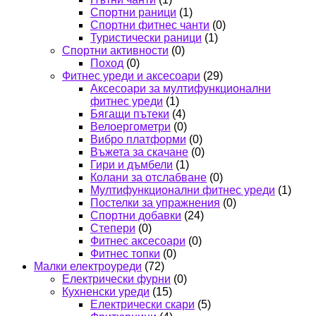
Спортни раници
(1)
Спортни фитнес чанти
(0)
Туристически раници
(1)
Спортни активности
(0)
Поход
(0)
Фитнес уреди и аксесоари
(29)
Аксесоари за мултифункционални
фитнес уреди
(1)
Бягащи пътеки
(4)
Велоергометри
(0)
Вибро платформи
(0)
Въжета за скачане
(0)
Гири и дъмбели
(1)
Колани за отслабване
(0)
Мултифункционални фитнес уреди
(1)
Постелки за упражнения
(0)
Спортни добавки
(24)
Степери
(0)
Фитнес аксесоари
(0)
Фитнес топки
(0)
Малки електроуреди
(72)
Електрически фурни
(0)
Кухненски уреди
(15)
Електрически скари
(5)