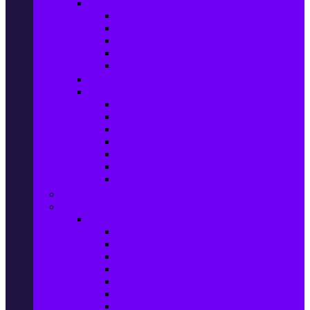
Домашен текстил
Спално бельо
Възглавници
Олекотени завивки
Хавлии за баня
Килими
Готвене и сервиране
PetShop
Кучета
Котки
Птици
Риби / Акваристика
Малки животни
Влечуги
Общи продукти
Играчки & Детски артикули
Спорт & Свободно време
Фитнес уреди и аксесоари
Бягащи пътеки
Велоергометри
Мултифункционални фитнес уреди
Гири и дъмбели
Степери
Вибро платформи
Фитнес топки