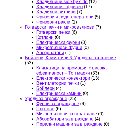
Хладилници side by side
(12)
Хладилници с фризер
(17)
Хладилни витрини
(7)
Фризери и ледогенератори
(5)
Фризерни ракли
(1)
Готварски печки и микровълнови
(7)
Готварски печки
(6)
Котлони
(0)
Електрически фурни
(0)
Микровълнови фурни
(0)
Абсорбатори
(1)
Бойлери, Климатици & Уреди за отопление
(53)
Климатици на промоция с висока
ефективност – Топ марки
(33)
Електрически конвектори
(13)
Вентилаторни печки
(1)
Бойлери
(4)
Електрически камини
(0)
Уреди за вграждане
(25)
Фурни за вграждане
(9)
Плотове
(6)
Микровълнови за вграждане
(0)
Абсорбатори за вграждане
(4)
Перални машини за вграждане
(0)