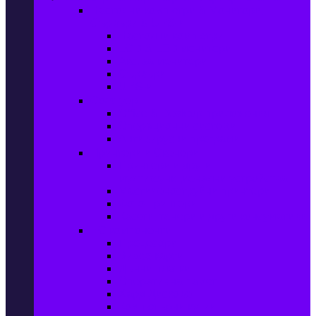
Настолни компютри & Монитори,
Сървъри & UPS-и
Настолни компютри
LCD & LED монитори
Акс. за монитори
Сървъри
UPS-и
Софтуер
Office & Desktop приложения
Операционни системи
Антивирусни програми
Принтери и Скенери
Принтери и други
мултифункционални устройства
Мастиленоструйни принтери
Фото принтери
Касети, тонери и други консумативи
PC компоненти
Процесори
Видео карти
Дънни платки
Оперативна памет
Хард Дискове
Компютърни кутии