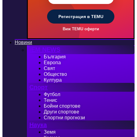
Регистрация в TEMU
Виж TEMU оферти
Новини
iEM NEWS
България
Европа
Свят
Общество
Култура
Спорт
Футбол
Тенис
Бойни спортове
Други спортове
Спортни прогнози
Наука
Земя