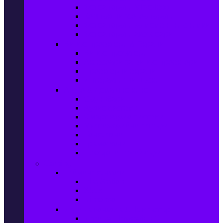
Фотоапарати Mirrorless
Компактни фотоапарати
Фотоапарати за моментни снимки
Фотоапарати аксесоари
Видео проектори & Екрани
Видео проектори
Аксесоари за видео проектори
Проекторни екрани
Интерактивни дъски
Audio & Домашно кино
Саундбари
Аудио системи
Смарт Аудио системи
Мултимедийни плеъри
Тонколони
Грамофони
Плеъри и Ресийвъри
Gaming
Гейминг конзоли
PlayStation
Xbox
Nintendo
Игри за конзола & Компютър
Игри за Playstation 5