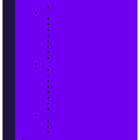
телефони
Карти памет
Лаптопи и аксесоари
Лаптопи
Чанти за лаптопи
Памет за лаптопи
Хард дискове за лаптопи
Охладителни подложки
Зарядни устройства за лаптоп
Батерии за лаптоп
Други лаптоп аксесоари
Таблети и аксесоари
Таблети
Калъфи за таблети
Защитни фолиа за таблети
Зарядни устройства за таблети
Поставки за кола & docking
Клавиатури за таблети
Кабели и адаптери за таблети
Други аксесоари за таблети
Джаджи & Smart технологии
Smartwatch
Фитнес гривни
Други джаджи
Компютри & Периферия, Сървъри & UPS-и