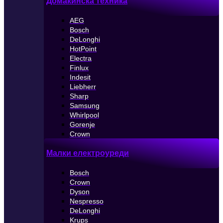
Домакинска техника
AEG
Bosch
DeLonghi
HotPoint
Electra
Finlux
Indesit
Liebherr
Sharp
Samsung
Whirlpool
Gorenje
Crown
Малки електроуреди
Bosch
Crown
Dyson
Nespresso
DeLonghi
Krups