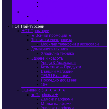
Автобокс
Авто стойка за велосипед
Книги, Офис & Храни
Книжарница
Книги
HOT
Най-търсени
HOT
Промоции
★ Всички промоции ★
Техника и електроника
Мобилни телефони и аксесоари
Домакинска техника
Хладилна техника
Здраве и красота
Уреди & Аксесоари
Козметика & Продукти
Външни магазини
TEMU България
Последно добавени
18+
Оценени с 5 ★ ★ ★ ★ ★
★ Парфюми ★
Дамски парфюми
Мъжки парфюми
Унисекс парфюми