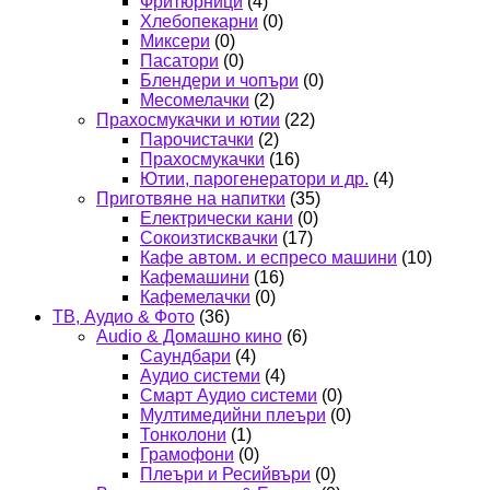
Фритюрници
(4)
Хлебопекарни
(0)
Миксери
(0)
Пасатори
(0)
Блендери и чопъри
(0)
Месомелачки
(2)
Прахосмукачки и ютии
(22)
Парочистачки
(2)
Прахосмукачки
(16)
Ютии, парогенератори и др.
(4)
Приготвяне на напитки
(35)
Електрически кани
(0)
Сокоизтисквачки
(17)
Кафе автом. и еспресо машини
(10)
Кафемашини
(16)
Кафемелачки
(0)
ТВ, Аудио & Фото
(36)
Audio & Домашно кино
(6)
Саундбари
(4)
Аудио системи
(4)
Смарт Аудио системи
(0)
Мултимедийни плеъри
(0)
Тонколони
(1)
Грамофони
(0)
Плеъри и Ресийвъри
(0)