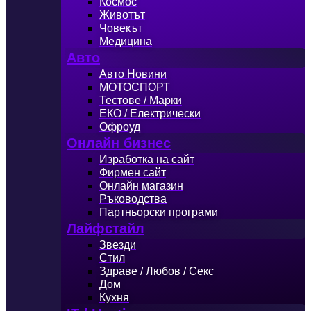
Космос
Животът
Човекът
Медицина
Авто
Авто Новини
МОТОСПОРТ
Тестове / Марки
ЕКО / Електрически
Офроуд
Онлайн бизнес
Изработка на сайт
Фирмен сайт
Онлайн магазин
Ръководства
Партньорски програми
Лайфстайл
Звезди
Стил
Здраве / Любов / Секс
Дом
Кухня