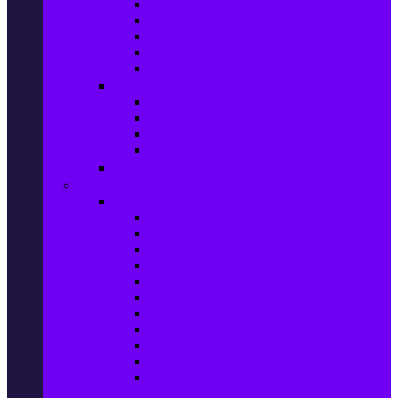
Маратонки и кецове
Дамски блузи
Дамски тениски
Дамски часовници
Дамски сандали
Мода за Мъже
Мъжки дънки
Мъжки маратонки и кецове
Мъжки часовници
Мъжки парфюми
Мода за ДЕЦА
Здраве и красота
Уреди & Аксесоари за лична грижа
Електрически четки за зъби
Устни иригатори
Епилатори
Козметични апарати
Уреди за маникюр и педикюр
Преси за коса
Сешоари
Маши за коса
Ролки за коса
Електрически четки за коса
Машинки за подстригване и
тримери