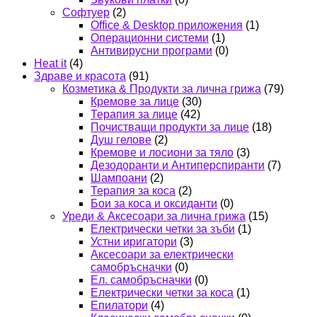
Софтуер
(2)
Office & Desktop приложения
(1)
Операционни системи
(1)
Антивирусни програми
(0)
Heat it
(4)
Здраве и красота
(91)
Козметика & Продукти за лична грижа
(79)
Кремове за лице
(30)
Терапия за лице
(42)
Почистващи продукти за лице
(18)
Душ гелове
(2)
Кремове и лосиони за тяло
(3)
Дезодоранти и Антиперспиранти
(7)
Шампоани
(2)
Терапия за коса
(2)
Бои за коса и оксиданти
(0)
Уреди & Аксесоари за лична грижа
(15)
Електрически четки за зъби
(1)
Устни иригатори
(3)
Аксесоари за електрически
самобръсначки
(0)
Ел. самобръсначки
(0)
Електрически четки за коса
(1)
Епилатори
(4)