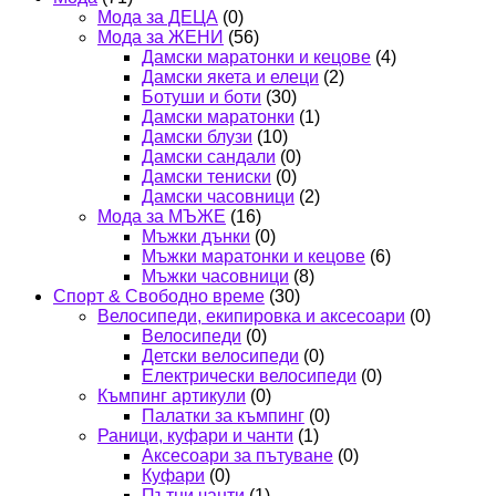
Мода за ДЕЦА
(0)
Мода за ЖЕНИ
(56)
Дамски маратонки и кецове
(4)
Дамски якета и елеци
(2)
Ботуши и боти
(30)
Дамски маратонки
(1)
Дамски блузи
(10)
Дамски сандали
(0)
Дамски тениски
(0)
Дамски часовници
(2)
Мода за МЪЖЕ
(16)
Мъжки дънки
(0)
Мъжки маратонки и кецове
(6)
Мъжки часовници
(8)
Спорт & Свободно време
(30)
Велосипеди, екипировка и аксесоари
(0)
Велосипеди
(0)
Детски велосипеди
(0)
Електрически велосипеди
(0)
Къмпинг артикули
(0)
Палатки за къмпинг
(0)
Раници, куфари и чанти
(1)
Аксесоари за пътуване
(0)
Куфари
(0)
Пътни чанти
(1)