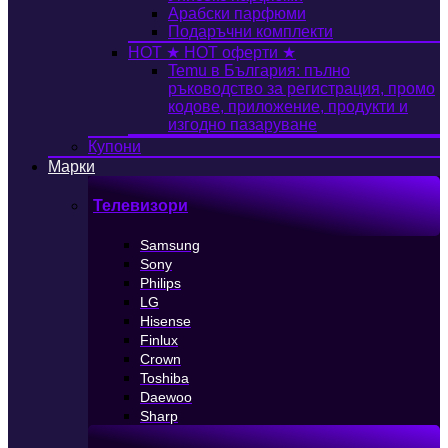
Арабски парфюми
Подаръчни комплекти
HOT
★ HOT оферти ★
Temu в България: пълно
ръководство за регистрация, промо
кодове, приложение, продукти и
изгодно пазаруване
Купони
Марки
Телевизори
Samsung
Sony
Philips
LG
Hisense
Finlux
Crown
Toshiba
Daewoo
Sharp