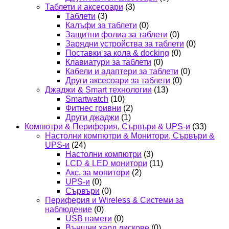
Таблети и аксесоари
(3)
Таблети
(3)
Калъфи за таблети
(0)
Защитни фолиа за таблети
(0)
Зарядни устройства за таблети
(0)
Поставки за кола & docking
(0)
Клавиатури за таблети
(0)
Кабели и адаптери за таблети
(0)
Други аксесоари за таблети
(0)
Джаджи & Smart технологии
(13)
Smartwatch
(10)
Фитнес гривни
(2)
Други джаджи
(1)
Компютри & Периферия, Сървъри & UPS-и
(33)
Настолни компютри & Монитори, Сървъри &
UPS-и
(24)
Настолни компютри
(3)
LCD & LED монитори
(11)
Акс. за монитори
(2)
UPS-и
(0)
Сървъри
(0)
Периферия и Wireless & Системи за
наблюдение
(0)
USB памети
(0)
Външни хард дискове
(0)