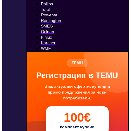
Philips
Tefal
Rowenta
Remington
SMEG
Oclean
Finlux
Karcher
WMF
TEMU
Регистрация в TEMU
Виж актуални оферти, купони и
промо предложения за нови
потребители.
100€
комплект купони