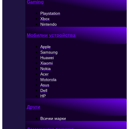
Gaming
Playstation
Xbox
Nintendo
Мобилни устройства
Apple
Samsung
Huawei
Xiaomi
Nokia
Acer
Motorola
Asus
Dell
HP
Други
Всички марки