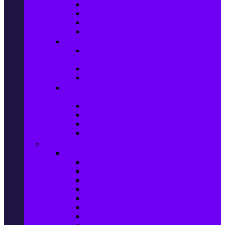
Игри за Playstation 4
Игри за Xbox One
Игри за Nintendo
Игри за Компютър
Гейминг аксесоари
Контролери, волани & гейминг
слушалки
VR Gaming Очила
VR Gaming Аксесоари
Гейминг Лаптопи, Настолни компютри &
Монитори
Гейминг Лаптопи
Гейминг Настолни компютри
Гейминг Монитори
Гейминг аксесоари за PC
Големи електроуреди
Хладилна техника
Хладилници
Хладилници side by side
Хладилници с фризер
Хладилни витрини
Фризери и ледогенератори
Фризерни ракли
Перални