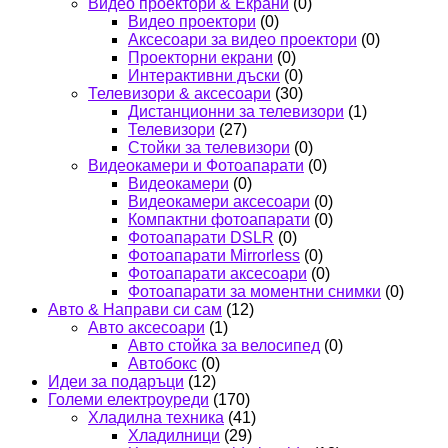
Видео проектори & Екрани
(0)
Видео проектори
(0)
Аксесоари за видео проектори
(0)
Проекторни екрани
(0)
Интерактивни дъски
(0)
Телевизори & аксесоари
(30)
Дистанционни за телевизори
(1)
Телевизори
(27)
Стойки за телевизори
(0)
Видеокамери и Фотоапарати
(0)
Видеокамери
(0)
Видеокамери аксесоари
(0)
Компактни фотоапарати
(0)
Фотоапарати DSLR
(0)
Фотоапарати Mirrorless
(0)
Фотоапарати аксесоари
(0)
Фотоапарати за моментни снимки
(0)
Авто & Направи си сам
(12)
Авто аксесоари
(1)
Авто стойка за велосипед
(0)
Автобокс
(0)
Идеи за подаръци
(12)
Големи електроуреди
(170)
Хладилна техника
(41)
Хладилници
(29)