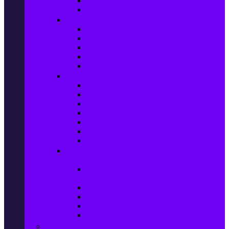
Сушилни за дрехи
Съдомиялни машини
Готварски печки и микровълнови
Готварски печки
Котлони
Електрически фурни
Микровълнови фурни
Абсорбатори
Уреди за вграждане
Фурни за вграждане
Плотове
Абсорбатори за вграждане
Микровълнови за вграждане
Перални машини за вграждане
Съдомиялни за вграждане
Хладилници за вграждане
Бойлери, Климатици & Уреди за
отопление
Климатици на промоция с висока
ефективност – Топ марки
Електрически конвектори
Вентилаторни печки
Бойлери
Електрически камини
Малки електроуреди