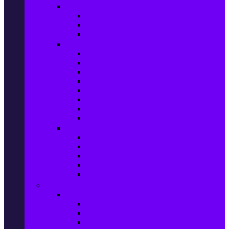
Прахосмукачки и ютии
Прахосмукачки
Ютии, парогенератори и др.
Парочистачки и водоструйки
Кухненски уреди
Електрически скари
Фритюрници
Хлебопекарни
Миксери
Пасатори
Блендери и чопъри
Месомелачки
Електрически фурни
Приготвяне на напитки
Кафе автом. и еспресо машини
Кафемашини
Кафемелачки
Сокоизтисквачки
Електрически кани
Мода
Мода за Жени
Всички предложения
Дамски якета и елеци
Ботуши и боти