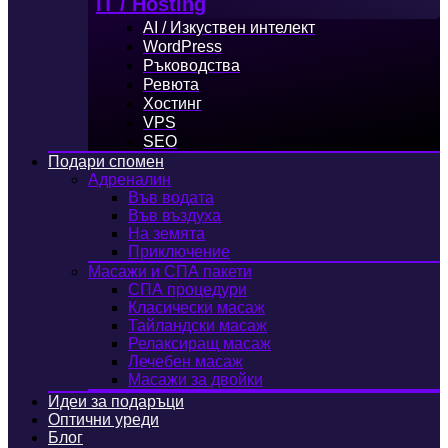
IT / Hosting
AI / Изкуствен интелект
WordPress
Ръководства
Ревюта
Хостинг
VPS
SEO
Подари спомен
Адреналин
Във водата
Във въздуха
На земята
Приключение
Масажи и СПА пакети
СПА процедури
Класически масаж
Тайландски масаж
Релаксиращ масаж
Лечебен масаж
Масажи за двойки
Идеи за подаръци
Оптични уреди
Блог