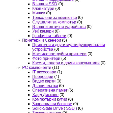
Външни SSD
(0)
Клавиатури
(0)
Мишки
(0)
Тонколони за компютър
(0)
Слушалки за компютър
(0)
Външни оптични устройства
(0)
Уеб камери
(0)
Графични таблети
(0)
Принтери и Скенери
(5)
Принтери и други мултифункционални
устройства
(0)
Мастиленоструйни принтери
(0)
Фото принтери
(5)
Касети, тонери и други консумативи
(0)
PC компоненти
(11)
IT аксесоари
(1)
Процесори
(4)
Видео карти
(0)
Дънни платки
(0)
Оперативна памет
(6)
Хард Дискове
(0)
Компютърни кутии
(0)
Захранващи блокове
(0)
Solid-State Drive ( SSD )
(0)
Звукови платки
(0)