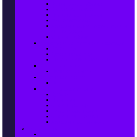
Колани за отслабване
Въжета за скачане
Постелки за упражнения
Фитнес аксесоари
Аксесоари за мултифункционални
фитнес уреди
Спортни добавки
Велосипеди, екипировка и аксесоари
Велосипеди
Детски велосипеди
Електрически велосипеди
Къмпинг артикули
Палатки за къмпинг
Спортни активности
Поход
Раници, куфари и чанти
Куфари
Пътни чанти
Спортни раници
Туристически раници
Спортни фитнес чанти
Аксесоари за пътуване
Авто & Направи си сам
Авто аксесоари