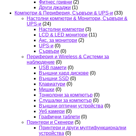
Фитнес гривни
(2)
Други джаджи
(1)
Компютри & Периферия, Сървъри & UPS-и
(33)
Настолни компютри & Монитори, Сървъри &
UPS-и
(24)
Настолни компютри
(3)
LCD & LED монитори
(11)
Акс. за монитори
(2)
UPS-и
(0)
Сървъри
(0)
Периферия и Wireless & Системи за
наблюдение
(0)
USB памети
(0)
Външни хард дискове
(0)
Външни SSD
(0)
Клавиатури
(0)
Мишки
(0)
Тонколони за компютър
(0)
Слушалки за компютър
(0)
Външни оптични устройства
(0)
Уеб камери
(0)
Графични таблети
(0)
Принтери и Скенери
(5)
Принтери и други мултифункционални
устройства
(0)