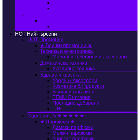
Автобокс
Авто стойка за велосипед
Книги, Офис & Храни
Книжарница
Книги
HOT
Най-търсени
HOT
Промоции
★ Всички промоции ★
Техника и електроника
Мобилни телефони и аксесоари
Домакинска техника
Хладилна техника
Здраве и красота
Уреди & Аксесоари
Козметика & Продукти
Външни магазини
TEMU България
Последно добавени
18+
Оценени с 5 ★ ★ ★ ★ ★
★ Парфюми ★
Дамски парфюми
Мъжки парфюми
Унисекс парфюми