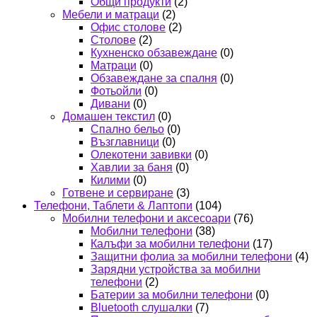
Общи продукти
(2)
Мебели и матраци
(2)
Офис столове
(2)
Столове
(2)
Кухненско обзавеждане
(0)
Матраци
(0)
Обзавеждане за спалня
(0)
Фотьойли
(0)
Дивани
(0)
Домашен текстил
(0)
Спално бельо
(0)
Възглавници
(0)
Олекотени завивки
(0)
Хавлии за баня
(0)
Килими
(0)
Готвене и сервиране
(3)
Телефони, Таблети & Лаптопи
(104)
Мобилни телефони и аксесоари
(76)
Мобилни телефони
(38)
Калъфи за мобилни телефони
(17)
Защитни фолиа за мобилни телефони
(4)
Зарядни устройства за мобилни
телефони
(2)
Батерии за мобилни телефони
(0)
Bluetooth слушалки
(7)