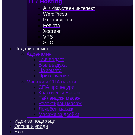
IT / Hosting
AI / Изкуствен интелект
WordPress
Ръководства
Ревюта
Хостинг
VPS
SEO
Подари спомен
Адреналин
Във водата
Във въздуха
На земята
Приключение
Масажи и СПА пакети
СПА процедури
Класически масаж
Тайландски масаж
Релаксиращ масаж
Лечебен масаж
Масажи за двойки
Идеи за подаръци
Оптични уреди
Блог