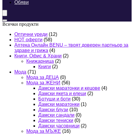
Обяви
Всички продукти
Оптични уреди
(12)
HOT оферти
(58)
Аптека Онлайн BENU – твоят доверен партньор за
здраве и грижа
(4)
Книги, Офис & Храни
(2)
Книжарница
(2)
Книги
(2)
Мода
(71)
Мода за ДЕЦА
(0)
Мода за ЖЕНИ
(56)
Дамски маратонки и кецове
(4)
Дамски якета и елеци
(2)
Ботуши и боти
(30)
Дамски маратонки
(1)
Дамски блузи
(10)
Дамски сандали
(0)
Дамски тениски
(0)
Дамски часовници
(2)
Мода за МЪЖЕ
(16)