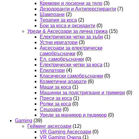
Кремове и лосиони за тяло
(3)
Дезодоранти и Антиперспиранти
(7)
Шампоани
(2)
Терапия за коса
(2)
Бои за коса и оксиданти
(0)
Уреди & Аксесоари за лична грижа
(15)
Електрически четки за зъби
(1)
Устни иригатори
(3)
Аксесоари за електрически
самобръсначки
(0)
Ел. самобръсначки
(0)
Електрически четки за коса
(1)
Епилатори
(4)
Класически самобръсначки
(0)
Козметични апарати
(6)
Маши за коса
(1)
Машинки за подстригване и тримери
(0)
Преси за коса
(1)
Ролки за коса
(0)
Сешоари
(0)
Уреди за маникюр и педикюр
(0)
Gaming
(39)
Гейминг аксесоари
(12)
VR Gaming Аксесоари
(0)
VR Gaming Очила
(1)