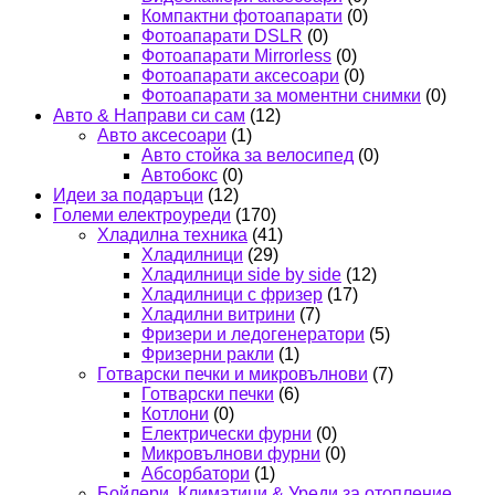
Компактни фотоапарати
(0)
Фотоапарати DSLR
(0)
Фотоапарати Mirrorless
(0)
Фотоапарати аксесоари
(0)
Фотоапарати за моментни снимки
(0)
Авто & Направи си сам
(12)
Авто аксесоари
(1)
Авто стойка за велосипед
(0)
Автобокс
(0)
Идеи за подаръци
(12)
Големи електроуреди
(170)
Хладилна техника
(41)
Хладилници
(29)
Хладилници side by side
(12)
Хладилници с фризер
(17)
Хладилни витрини
(7)
Фризери и ледогенератори
(5)
Фризерни ракли
(1)
Готварски печки и микровълнови
(7)
Готварски печки
(6)
Котлони
(0)
Електрически фурни
(0)
Микровълнови фурни
(0)
Абсорбатори
(1)
Бойлери, Климатици & Уреди за отопление