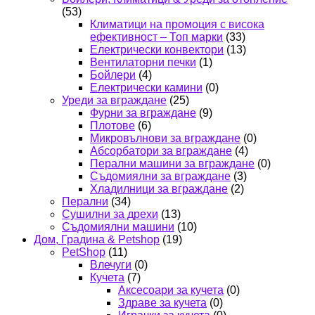
(53)
Климатици на промоция с висока
ефективност – Топ марки
(33)
Електрически конвектори
(13)
Вентилаторни печки
(1)
Бойлери
(4)
Електрически камини
(0)
Уреди за вграждане
(25)
Фурни за вграждане
(9)
Плотове
(6)
Микровълнови за вграждане
(0)
Абсорбатори за вграждане
(4)
Перални машини за вграждане
(0)
Съдомиялни за вграждане
(3)
Хладилници за вграждане
(2)
Перални
(34)
Сушилни за дрехи
(13)
Съдомиялни машини
(10)
Дом, Градина & Petshop
(19)
PetShop
(11)
Влечуги
(0)
Кучета
(7)
Аксесоари за кучета
(0)
Здраве за кучета
(0)