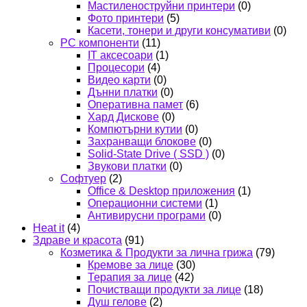
Мастиленоструйни принтери
(0)
Фото принтери
(5)
Касети, тонери и други консумативи
(0)
PC компоненти
(11)
IT аксесоари
(1)
Процесори
(4)
Видео карти
(0)
Дънни платки
(0)
Оперативна памет
(6)
Хард Дискове
(0)
Компютърни кутии
(0)
Захранващи блокове
(0)
Solid-State Drive ( SSD )
(0)
Звукови платки
(0)
Софтуер
(2)
Office & Desktop приложения
(1)
Операционни системи
(1)
Антивирусни програми
(0)
Heat it
(4)
Здраве и красота
(91)
Козметика & Продукти за лична грижа
(79)
Кремове за лице
(30)
Терапия за лице
(42)
Почистващи продукти за лице
(18)
Душ гелове
(2)