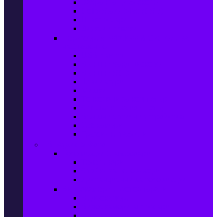
Захранващи блокове
Solid-State Drive (SSD)
IT аксесоари
Звукови платки
Периферия, Wireless & Системи за
наблюдение
USB памети
Външни хард дискове
Външни SSD
Клавиатури
Мишки
Тонколони за компютър
Слушалки за компютър
Външни оптични устройства
Уеб камери
Графични таблети
ТВ, Аудио & Фото
Телевизори & аксесоари
Телевизори
Стойки за телевизори
Дистанционни за телевизори
Видеокамери и Фотоапарати
Видеокамери
Видеокамери аксесоари
Фотоапарати DSLR