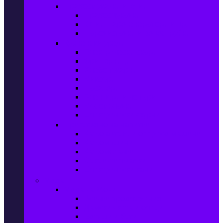
Прахосмукачки и ютии
Прахосмукачки
Ютии, парогенератори и др.
Парочистачки и водоструйки
Кухненски уреди
Електрически скари
Фритюрници
Хлебопекарни
Миксери
Пасатори
Блендери и чопъри
Месомелачки
Електрически фурни
Приготвяне на напитки
Кафе автом. и еспресо машини
Кафемашини
Кафемелачки
Сокоизтисквачки
Електрически кани
Мода
Мода за Жени
Всички предложения
Дамски якета и елеци
Ботуши и боти