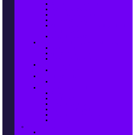
Колани за отслабване
Въжета за скачане
Постелки за упражнения
Фитнес аксесоари
Аксесоари за мултифункционални
фитнес уреди
Спортни добавки
Велосипеди, екипировка и аксесоари
Велосипеди
Детски велосипеди
Електрически велосипеди
Къмпинг артикули
Палатки за къмпинг
Спортни активности
Поход
Раници, куфари и чанти
Куфари
Пътни чанти
Спортни раници
Туристически раници
Спортни фитнес чанти
Аксесоари за пътуване
Авто & Направи си сам
Авто аксесоари