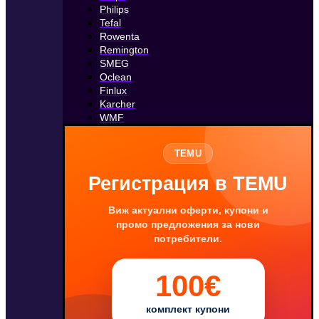
Philips
Tefal
Rowenta
Remington
SMEG
Oclean
Finlux
Karcher
WMF
TEMU
Регистрация в TEMU
Виж актуални оферти, купони и
промо предложения за нови
потребители.
100€
комплект купони