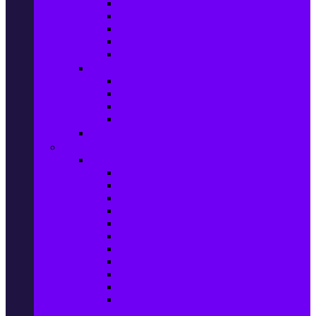
Маратонки и кецове
Дамски блузи
Дамски тениски
Дамски часовници
Дамски сандали
Мода за Мъже
Мъжки дънки
Мъжки маратонки и кецове
Мъжки часовници
Мъжки парфюми
Мода за ДЕЦА
Здраве и красота
Уреди & Аксесоари за лична грижа
Електрически четки за зъби
Устни иригатори
Епилатори
Козметични апарати
Уреди за маникюр и педикюр
Преси за коса
Сешоари
Маши за коса
Ролки за коса
Електрически четки за коса
Машинки за подстригване и
тримери