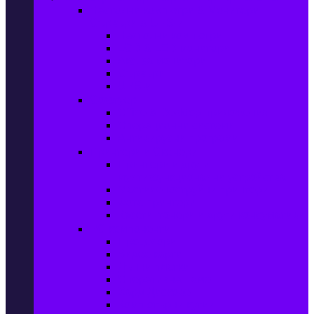
Настолни компютри & Монитори,
Сървъри & UPS-и
Настолни компютри
LCD & LED монитори
Акс. за монитори
Сървъри
UPS-и
Софтуер
Office & Desktop приложения
Операционни системи
Антивирусни програми
Принтери и Скенери
Принтери и други
мултифункционални устройства
Мастиленоструйни принтери
Фото принтери
Касети, тонери и други консумативи
PC компоненти
Процесори
Видео карти
Дънни платки
Оперативна памет
Хард Дискове
Компютърни кутии