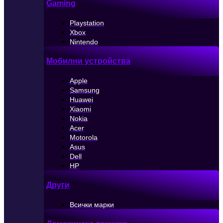
Gaming
Playstation
Xbox
Nintendo
Мобилни устройства
Apple
Samsung
Huawei
Xiaomi
Nokia
Acer
Motorola
Asus
Dell
HP
Други
Всички марки