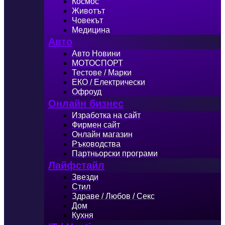
Космос
Животът
Човекът
Медицина
Авто
Авто Новини
МОТОСПОРТ
Тестове / Марки
ЕКО / Електрически
Офроуд
Онлайн бизнес
Изработка на сайт
Фирмен сайт
Онлайн магазин
Ръководства
Партньорски програми
Лайфстайл
Звезди
Стил
Здраве / Любов / Секс
Дом
Кухня