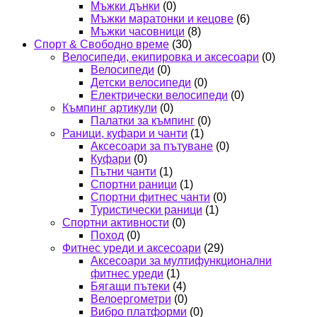
Мъжки дънки
(0)
Мъжки маратонки и кецове
(6)
Мъжки часовници
(8)
Спорт & Свободно време
(30)
Велосипеди, екипировка и аксесоари
(0)
Велосипеди
(0)
Детски велосипеди
(0)
Електрически велосипеди
(0)
Къмпинг артикули
(0)
Палатки за къмпинг
(0)
Раници, куфари и чанти
(1)
Аксесоари за пътуване
(0)
Куфари
(0)
Пътни чанти
(1)
Спортни раници
(1)
Спортни фитнес чанти
(0)
Туристически раници
(1)
Спортни активности
(0)
Поход
(0)
Фитнес уреди и аксесоари
(29)
Аксесоари за мултифункционални
фитнес уреди
(1)
Бягащи пътеки
(4)
Велоергометри
(0)
Вибро платформи
(0)