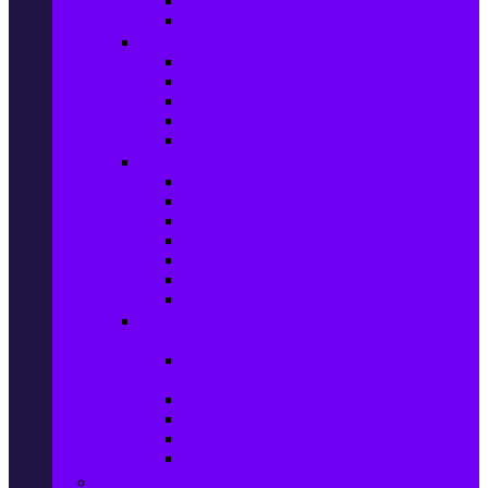
Сушилни за дрехи
Съдомиялни машини
Готварски печки и микровълнови
Готварски печки
Котлони
Електрически фурни
Микровълнови фурни
Абсорбатори
Уреди за вграждане
Фурни за вграждане
Плотове
Абсорбатори за вграждане
Микровълнови за вграждане
Перални машини за вграждане
Съдомиялни за вграждане
Хладилници за вграждане
Бойлери, Климатици & Уреди за
отопление
Климатици на промоция с висока
ефективност – Топ марки
Електрически конвектори
Вентилаторни печки
Бойлери
Електрически камини
Малки електроуреди