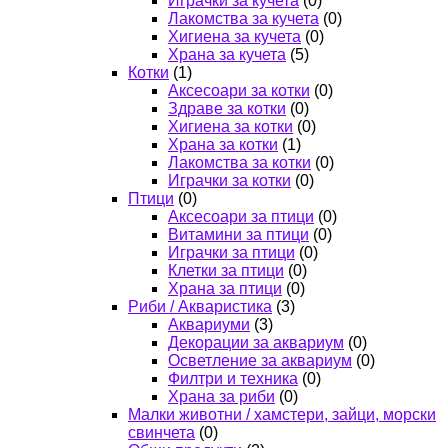
Играчки за кучета
(0)
Лакомства за кучета
(0)
Хигиена за кучета
(0)
Храна за кучета
(5)
Котки
(1)
Аксесоари за котки
(0)
Здраве за котки
(0)
Хигиена за котки
(0)
Храна за котки
(1)
Лакомства за котки
(0)
Играчки за котки
(0)
Птици
(0)
Аксесоари за птици
(0)
Витамини за птици
(0)
Играчки за птици
(0)
Клетки за птици
(0)
Храна за птици
(0)
Риби / Акваристика
(3)
Аквариуми
(3)
Декорации за аквариум
(0)
Осветление за аквариум
(0)
Филтри и техника
(0)
Храна за риби
(0)
Малки животни / хамстери, зайци, морски
свинчета
(0)