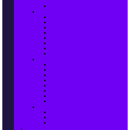
телефони
Карти памет
Лаптопи и аксесоари
Лаптопи
Чанти за лаптопи
Памет за лаптопи
Хард дискове за лаптопи
Охладителни подложки
Зарядни устройства за лаптоп
Батерии за лаптоп
Други лаптоп аксесоари
Таблети и аксесоари
Таблети
Калъфи за таблети
Защитни фолиа за таблети
Зарядни устройства за таблети
Поставки за кола & docking
Клавиатури за таблети
Кабели и адаптери за таблети
Други аксесоари за таблети
Джаджи & Smart технологии
Smartwatch
Фитнес гривни
Други джаджи
Компютри & Периферия, Сървъри & UPS-и