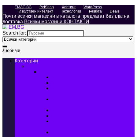
EMAG BG
PetShop
Хостинг
WordPress
Изкуствен интелект
Технологии
Ревюта
Deals
Почти всички магазини в каталога предлагат безплатна
доставка
Всички магазини КОНТАКТИ
Search for:
Любими
Категории
Телефони, Таблети & Лаптопи
Мобилни телефони и аксесоари
Мобилни телефони
Калъфи за мобилни телефони
Защитни фолиа за мобилни
телефони
Зарядни устройства за мобилни
телефони
Батерии за мобилни телефони
Bluetooth слушалки
Поставки и докинг станции за
мобилни телефони
Външни батерии за мобилни