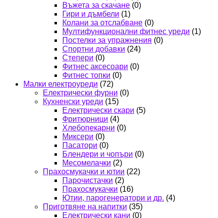
Въжета за скачане
(0)
Гири и дъмбели
(1)
Колани за отслабване
(0)
Мултифункционални фитнес уреди
(1)
Постелки за упражнения
(0)
Спортни добавки
(24)
Степери
(0)
Фитнес аксесоари
(0)
Фитнес топки
(0)
Малки електроуреди
(72)
Електрически фурни
(0)
Кухненски уреди
(15)
Електрически скари
(5)
Фритюрници
(4)
Хлебопекарни
(0)
Миксери
(0)
Пасатори
(0)
Блендери и чопъри
(0)
Месомелачки
(2)
Прахосмукачки и ютии
(22)
Парочистачки
(2)
Прахосмукачки
(16)
Ютии, парогенератори и др.
(4)
Приготвяне на напитки
(35)
Електрически кани
(0)