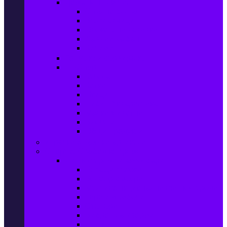
Домашен текстил
Спално бельо
Възглавници
Олекотени завивки
Хавлии за баня
Килими
Готвене и сервиране
PetShop
Кучета
Котки
Птици
Риби / Акваристика
Малки животни
Влечуги
Общи продукти
Играчки & Детски артикули
Спорт & Свободно време
Фитнес уреди и аксесоари
Бягащи пътеки
Велоергометри
Мултифункционални фитнес уреди
Гири и дъмбели
Степери
Вибро платформи
Фитнес топки