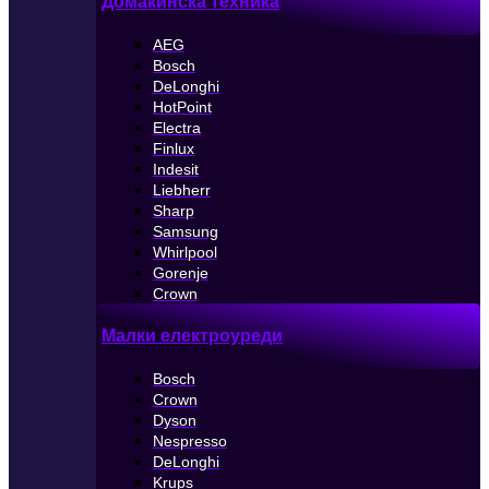
Домакинска техника
AEG
Bosch
DeLonghi
HotPoint
Electra
Finlux
Indesit
Liebherr
Sharp
Samsung
Whirlpool
Gorenje
Crown
Малки електроуреди
Bosch
Crown
Dyson
Nespresso
DeLonghi
Krups