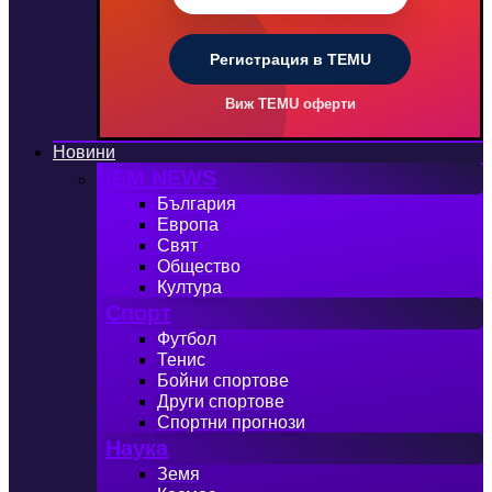
Регистрация в TEMU
Виж TEMU оферти
Новини
iEM NEWS
България
Европа
Свят
Общество
Култура
Спорт
Футбол
Тенис
Бойни спортове
Други спортове
Спортни прогнози
Наука
Земя