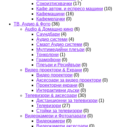
Сокоизтисквачки
(17)
Кафе автом. и еспресо машини
(10)
Кафемашини
(16)
Кафемелачки
(0)
ТВ, Аудио & Фото
(36)
Audio & Домашно кино
(6)
Саундбари
(4)
Аудио системи
(4)
Смарт Аудио системи
(0)
Мултимедийни плеъри
(0)
Тонколони
(1)
Грамофони
(0)
Плеъри и Ресийвъри
(0)
Видео проектори & Екрани
(0)
Видео проектори
(0)
Аксесоари за видео проектори
(0)
Проекторни екрани
(0)
Интерактивни дъски
(0)
Телевизори & аксесоари
(30)
Дистанционни за телевизори
(1)
Телевизори
(27)
Стойки за телевизори
(0)
Видеокамери и Фотоапарати
(0)
Видеокамери
(0)
Видеокамери аксесоари
(0)