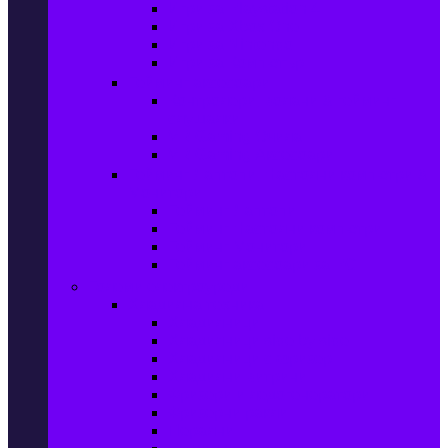
Игри за Playstation 4
Игри за Xbox One
Игри за Nintendo
Игри за Компютър
Гейминг аксесоари
Контролери, волани & гейминг
слушалки
VR Gaming Очила
VR Gaming Аксесоари
Гейминг Лаптопи, Настолни компютри &
Монитори
Гейминг Лаптопи
Гейминг Настолни компютри
Гейминг Монитори
Гейминг аксесоари за PC
Големи електроуреди
Хладилна техника
Хладилници
Хладилници side by side
Хладилници с фризер
Хладилни витрини
Фризери и ледогенератори
Фризерни ракли
Перални