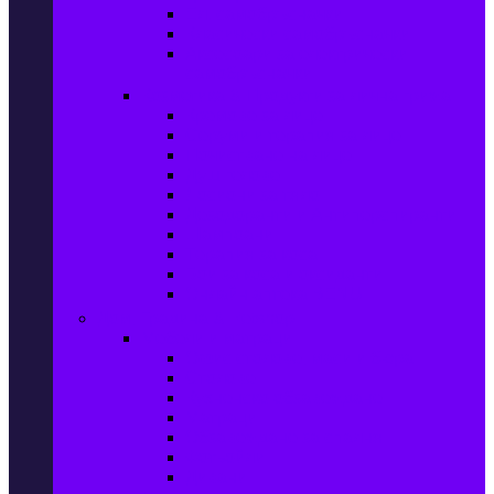
Ел. самобръсначки
Класически самобръсначки
Аксесоари за електрически
самобръсначки
Козметика & Продукти за лична грижа
Кремове за лице
Серуми и терапия за лице
Почистване на лице
Душ гелове
Лосиони за тяло
Дезодоранти и Антиперспиранти
Шампоани
Терапия за коса
Бои за коса и оксиданти
Онлайн аптека BENU
Дом, Градина & Petshop
Мебели и матраци
Офис столове, маси и бюра
Столове
Кухненско обзавеждане
Матраци
Обзавеждане за спалня
Фотьойли
Дивани