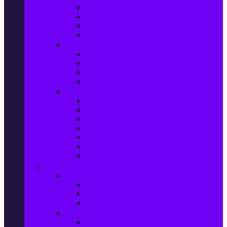
Фотоапарати Mirrorless
Компактни фотоапарати
Фотоапарати за моментни снимки
Фотоапарати аксесоари
Видео проектори & Екрани
Видео проектори
Аксесоари за видео проектори
Проекторни екрани
Интерактивни дъски
Audio & Домашно кино
Саундбари
Аудио системи
Смарт Аудио системи
Мултимедийни плеъри
Тонколони
Грамофони
Плеъри и Ресийвъри
Gaming
Гейминг конзоли
PlayStation
Xbox
Nintendo
Игри за конзола & Компютър
Игри за Playstation 5