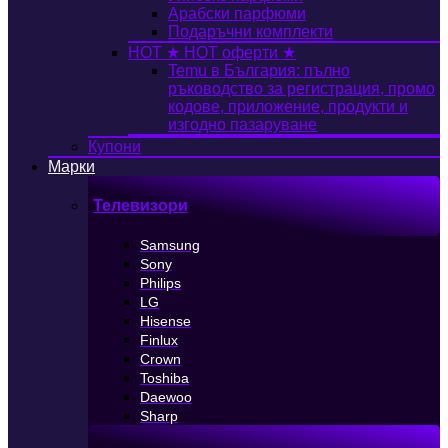
Арабски парфюми
Подаръчни комплекти
HOT
★ HOT оферти ★
Temu в България: пълно
ръководство за регистрация, промо
кодове, приложение, продукти и
изгодно пазаруване
Купони
Марки
Телевизори
Samsung
Sony
Philips
LG
Hisense
Finlux
Crown
Toshiba
Daewoo
Sharp