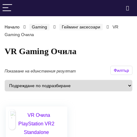
Начало
Gaming
Гейминг аксесоари
VR
нимална
ксимална
Gaming Очила
а
а
VR Gaming Очила
Филтър
Показване на единствения резултат