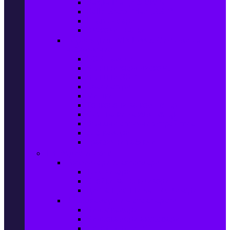
Захранващи блокове
Solid-State Drive (SSD)
IT аксесоари
Звукови платки
Периферия, Wireless & Системи за
наблюдение
USB памети
Външни хард дискове
Външни SSD
Клавиатури
Мишки
Тонколони за компютър
Слушалки за компютър
Външни оптични устройства
Уеб камери
Графични таблети
ТВ, Аудио & Фото
Телевизори & аксесоари
Телевизори
Стойки за телевизори
Дистанционни за телевизори
Видеокамери и Фотоапарати
Видеокамери
Видеокамери аксесоари
Фотоапарати DSLR