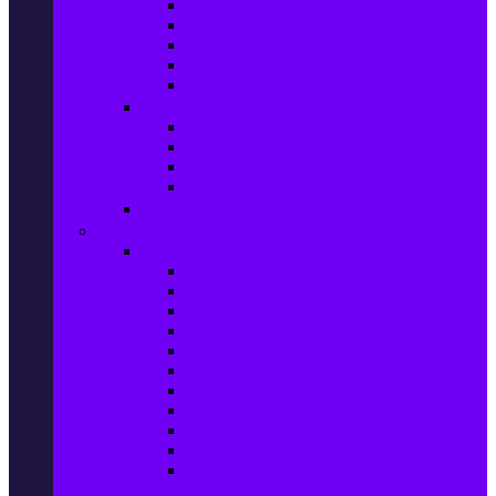
Маратонки и кецове
Дамски блузи
Дамски тениски
Дамски часовници
Дамски сандали
Мода за Мъже
Мъжки дънки
Мъжки маратонки и кецове
Мъжки часовници
Мъжки парфюми
Мода за ДЕЦА
Здраве и красота
Уреди & Аксесоари за лична грижа
Електрически четки за зъби
Устни иригатори
Епилатори
Козметични апарати
Уреди за маникюр и педикюр
Преси за коса
Сешоари
Маши за коса
Ролки за коса
Електрически четки за коса
Машинки за подстригване и
тримери