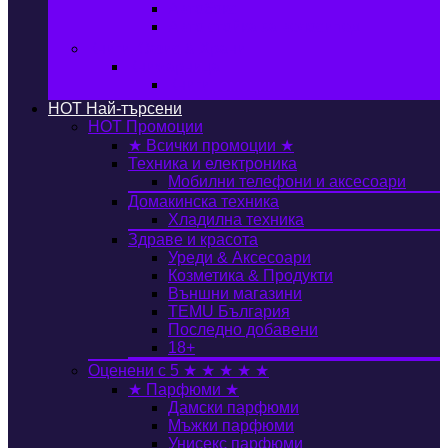
Автобокс
Авто стойка за велосипед
Книги, Офис & Храни
Книжарница
Книги
HOT
Най-търсени
HOT
Промоции
★ Всички промоции ★
Техника и електроника
Мобилни телефони и аксесоари
Домакинска техника
Хладилна техника
Здраве и красота
Уреди & Аксесоари
Козметика & Продукти
Външни магазини
TEMU България
Последно добавени
18+
Оценени с 5 ★ ★ ★ ★ ★
★ Парфюми ★
Дамски парфюми
Мъжки парфюми
Унисекс парфюми