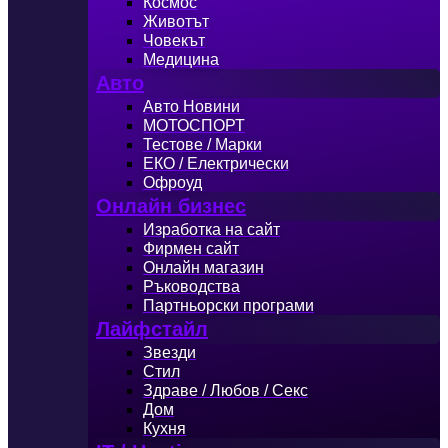
Космос
Животът
Човекът
Медицина
Авто
Авто Новини
МОТОСПОРТ
Тестове / Марки
ЕКО / Електрически
Офроуд
Онлайн бизнес
Изработка на сайт
Фирмен сайт
Онлайн магазин
Ръководства
Партньорски програми
Лайфстайл
Звезди
Стил
Здраве / Любов / Секс
Дом
Кухня