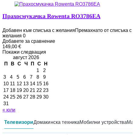
Прахосмукачка Rowenta RO3786EA
Добавен към списъка с желания
Премахнато от списъка с
желания
0
Добавете за сравнение
149,00
€
Покажи следващия
август 2026
П
В
С
Ч
П
С
Н
1
2
3
4
5
6
7
8
9
10
11
12
13
14
15
16
17
18
19
20
21
22
23
24
25
26
27
28
29
30
31
« юли
Телевизори
Домакинска техника
Мобилни устройства
Мал