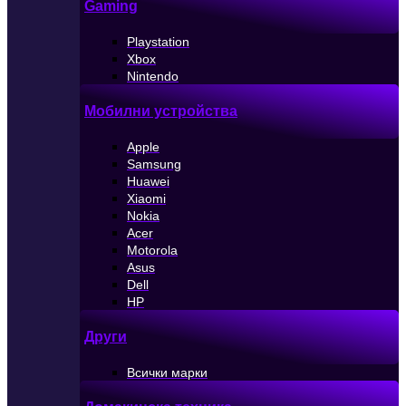
Gaming
Playstation
Xbox
Nintendo
Мобилни устройства
Apple
Samsung
Huawei
Xiaomi
Nokia
Acer
Motorola
Asus
Dell
HP
Други
Всички марки