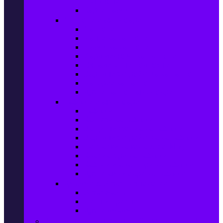
телефони
Карти памет
Лаптопи и аксесоари
Лаптопи
Чанти за лаптопи
Памет за лаптопи
Хард дискове за лаптопи
Охладителни подложки
Зарядни устройства за лаптоп
Батерии за лаптоп
Други лаптоп аксесоари
Таблети и аксесоари
Таблети
Калъфи за таблети
Защитни фолиа за таблети
Зарядни устройства за таблети
Поставки за кола & docking
Клавиатури за таблети
Кабели и адаптери за таблети
Други аксесоари за таблети
Джаджи & Smart технологии
Smartwatch
Фитнес гривни
Други джаджи
Компютри & Периферия, Сървъри & UPS-и