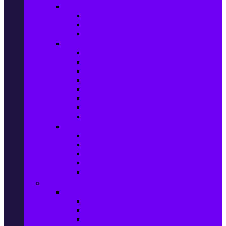
Прахосмукачки и ютии
Прахосмукачки
Ютии, парогенератори и др.
Парочистачки и водоструйки
Кухненски уреди
Електрически скари
Фритюрници
Хлебопекарни
Миксери
Пасатори
Блендери и чопъри
Месомелачки
Електрически фурни
Приготвяне на напитки
Кафе автом. и еспресо машини
Кафемашини
Кафемелачки
Сокоизтисквачки
Електрически кани
Мода
Мода за Жени
Всички предложения
Дамски якета и елеци
Ботуши и боти