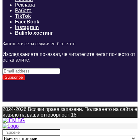
Реклама
Работа
TikTok
FaceBook
Instagram
Bulinfo
хостинг
Запишете се за седмичен бюлетин
Изследванията показват, че читателите четат по-често от
останалите.
2024-2026 Всички права запазени. Ползването на сайта е
изцяло на ваша отговорност. 18+
Search
for: