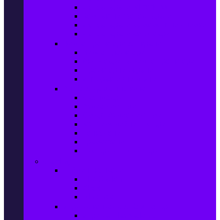
Фотоапарати Mirrorless
Компактни фотоапарати
Фотоапарати за моментни снимки
Фотоапарати аксесоари
Видео проектори & Екрани
Видео проектори
Аксесоари за видео проектори
Проекторни екрани
Интерактивни дъски
Audio & Домашно кино
Саундбари
Аудио системи
Смарт Аудио системи
Мултимедийни плеъри
Тонколони
Грамофони
Плеъри и Ресийвъри
Gaming
Гейминг конзоли
PlayStation
Xbox
Nintendo
Игри за конзола & Компютър
Игри за Playstation 5