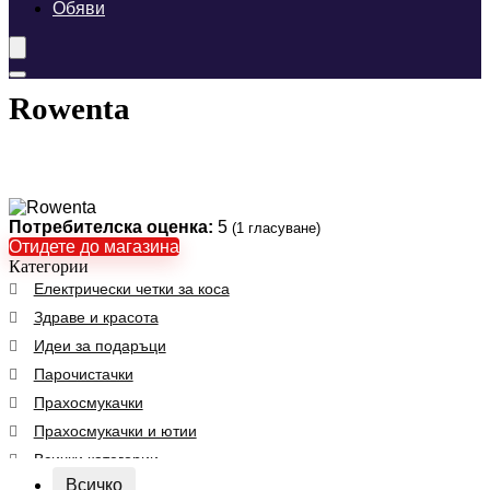
Обяви
Rowenta
Потребителска оценка:
5
(
1
гласуване)
Отидете до магазина
Категории
Електрически четки за коса
Здраве и красота
Идеи за подаръци
Парочистачки
Прахосмукачки
Прахосмукачки и ютии
Всички категории
Всичко