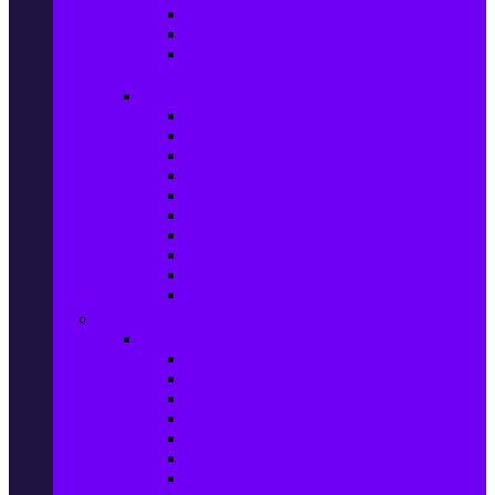
Ел. самобръсначки
Класически самобръсначки
Аксесоари за електрически
самобръсначки
Козметика & Продукти за лична грижа
Кремове за лице
Серуми и терапия за лице
Почистване на лице
Душ гелове
Лосиони за тяло
Дезодоранти и Антиперспиранти
Шампоани
Терапия за коса
Бои за коса и оксиданти
Онлайн аптека BENU
Дом, Градина & Petshop
Мебели и матраци
Офис столове, маси и бюра
Столове
Кухненско обзавеждане
Матраци
Обзавеждане за спалня
Фотьойли
Дивани