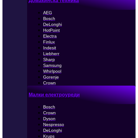
Домакинска техника
AEG
Bosch
DeLonghi
HotPoint
Electra
Finlux
Indesit
Liebherr
Sharp
Samsung
Whirlpool
Gorenje
Crown
Малки електроуреди
Bosch
Crown
Dyson
Nespresso
DeLonghi
Krups