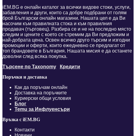
iEM.BG е онлайн каталог за всички видове стоки, услуги,
забавления и други, които са добре подбрани от голям
брой Български онлайн магазини. Нашата цел е да Ви
насочим към правилната стока и към правилния
продавач (търговец). Разбира се и не на последно място
следим и цените с което се стремим да Ви предложим и
най-добрата цена. Освен всичко друго търсим и изгодни
промоции и оферти, които ежедневно се предлагат от
топ брандовете в България. Нашата мисия е да останете
доволни след всяка покупка.
Търсене по Taxonomy
Кредити
Поръчки и доставка
Как да поръчам онлайн
Доставка на поръчките
Куриерски общи условия
Блог
Temu за Инфлуенсъри
Връзка с iEM.BG
Контакти
Новини