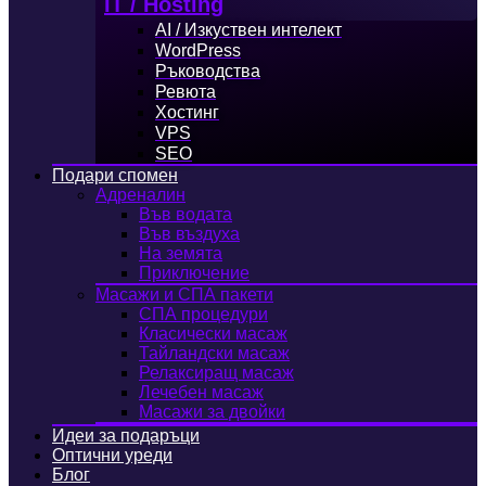
IT / Hosting
AI / Изкуствен интелект
WordPress
Ръководства
Ревюта
Хостинг
VPS
SEO
Подари спомен
Адреналин
Във водата
Във въздуха
На земята
Приключение
Масажи и СПА пакети
СПА процедури
Класически масаж
Тайландски масаж
Релаксиращ масаж
Лечебен масаж
Масажи за двойки
Идеи за подаръци
Оптични уреди
Блог