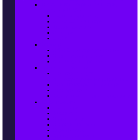
Настолни компютри & Монитори,
Сървъри & UPS-и
Настолни компютри
LCD & LED монитори
Акс. за монитори
Сървъри
UPS-и
Софтуер
Office & Desktop приложения
Операционни системи
Антивирусни програми
Принтери и Скенери
Принтери и други
мултифункционални устройства
Мастиленоструйни принтери
Фото принтери
Касети, тонери и други консумативи
PC компоненти
Процесори
Видео карти
Дънни платки
Оперативна памет
Хард Дискове
Компютърни кутии