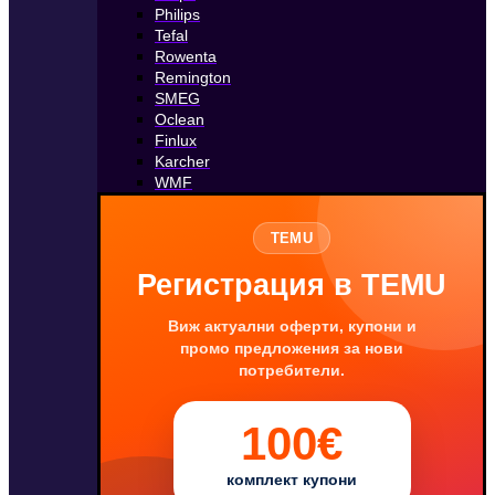
Philips
Tefal
Rowenta
Remington
SMEG
Oclean
Finlux
Karcher
WMF
TEMU
Регистрация в TEMU
Виж актуални оферти, купони и
промо предложения за нови
потребители.
100€
комплект купони