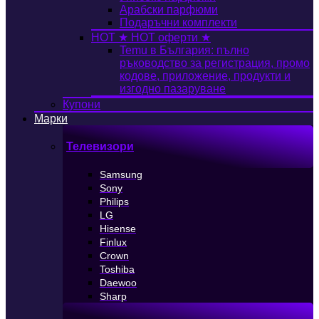
Арабски парфюми
Подаръчни комплекти
HOT
★ HOT оферти ★
Temu в България: пълно
ръководство за регистрация, промо
кодове, приложение, продукти и
изгодно пазаруване
Купони
Марки
Телевизори
Samsung
Sony
Philips
LG
Hisense
Finlux
Crown
Toshiba
Daewoo
Sharp