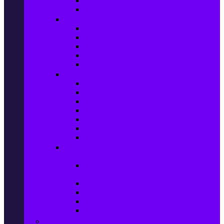
Сушилни за дрехи
Съдомиялни машини
Готварски печки и микровълнови
Готварски печки
Котлони
Електрически фурни
Микровълнови фурни
Абсорбатори
Уреди за вграждане
Фурни за вграждане
Плотове
Абсорбатори за вграждане
Микровълнови за вграждане
Перални машини за вграждане
Съдомиялни за вграждане
Хладилници за вграждане
Бойлери, Климатици & Уреди за
отопление
Климатици на промоция с висока
ефективност – Топ марки
Електрически конвектори
Вентилаторни печки
Бойлери
Електрически камини
Малки електроуреди