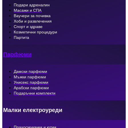
Подари адреналин
Масажи и СПА
Ваучери за почивка
Хоби и развлечения
Спорт и здраве
Козметични процедури
Партита
Парфюми
Дамски парфюми
Мъжки парфюми
Унисекс парфюми
Арабски парфюми
Подаръчни комплекти
Малки електроуреди
Прахосмукачки и ютии