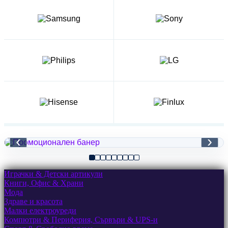
‹
›
Играчки & Детски артикули
Книги, Офис & Храни
Мода
Здраве и красота
Малки електроуреди
Компютри & Периферия, Сървъри & UPS-и