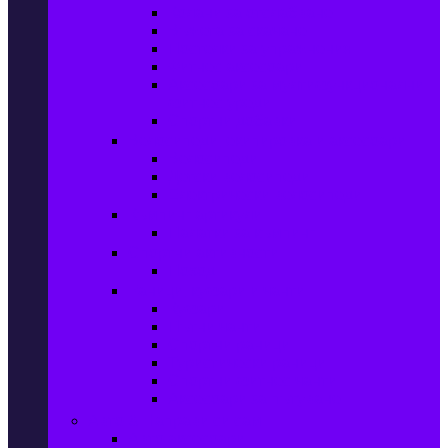
Колани за отслабване
Въжета за скачане
Постелки за упражнения
Фитнес аксесоари
Аксесоари за мултифункционални
фитнес уреди
Спортни добавки
Велосипеди, екипировка и аксесоари
Велосипеди
Детски велосипеди
Електрически велосипеди
Къмпинг артикули
Палатки за къмпинг
Спортни активности
Поход
Раници, куфари и чанти
Куфари
Пътни чанти
Спортни раници
Туристически раници
Спортни фитнес чанти
Аксесоари за пътуване
Авто & Направи си сам
Авто аксесоари