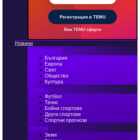
Регистрация в TEMU
Виж TEMU оферти
Новини
iEM NEWS
България
Европа
Свят
Общество
Култура
Спорт
Футбол
Тенис
Бойни спортове
Други спортове
Спортни прогнози
Наука
Земя