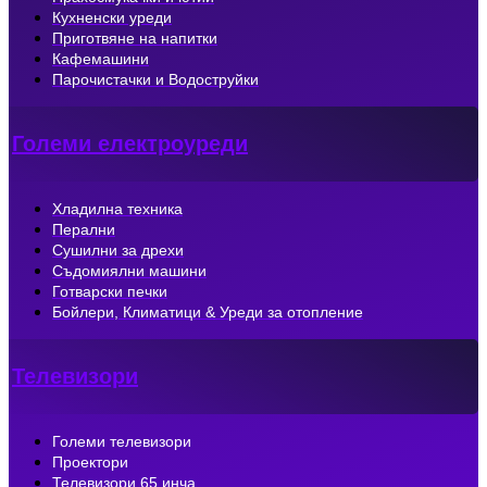
Кухненски уреди
Приготвяне на напитки
Кафемашини
Парочистачки и Водоструйки
Големи електроуреди
Хладилна техника
Перални
Сушилни за дрехи
Съдомиялни машини
Готварски печки
Бойлери, Климатици & Уреди за отопление
Телевизори
Големи телевизори
Проектори
Телевизори 65 инча