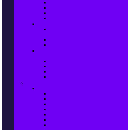
Игри за Playstation 4
Игри за Xbox One
Игри за Nintendo
Игри за Компютър
Гейминг аксесоари
Контролери, волани & гейминг
слушалки
VR Gaming Очила
VR Gaming Аксесоари
Гейминг Лаптопи, Настолни компютри &
Монитори
Гейминг Лаптопи
Гейминг Настолни компютри
Гейминг Монитори
Гейминг аксесоари за PC
Големи електроуреди
Хладилна техника
Хладилници
Хладилници side by side
Хладилници с фризер
Хладилни витрини
Фризери и ледогенератори
Фризерни ракли
Перални