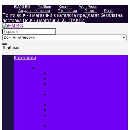
EMAG BG
PetShop
Хостинг
WordPress
Изкуствен интелект
Технологии
Ревюта
Deals
Почти всички магазини в каталога предлагат безплатна
доставка
Всички магазини КОНТАКТИ
Search
for:
Любими
Категории
Телефони, Таблети & Лаптопи
Мобилни телефони и аксесоари
Мобилни телефони
Калъфи за мобилни телефони
Защитни фолиа за мобилни
телефони
Зарядни устройства за мобилни
телефони
Батерии за мобилни телефони
Bluetooth слушалки
Поставки и докинг станции за
мобилни телефони
Външни батерии за мобилни