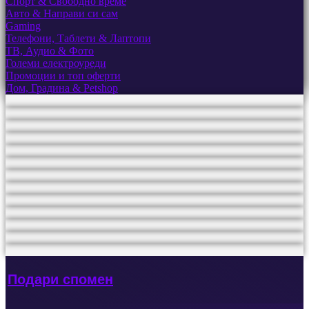
Спорт & Свободно време
Авто & Направи си сам
Gaming
Телефони, Таблети & Лаптопи
ТВ, Аудио & Фото
Големи електроуреди
Промоции и топ оферти
Дом, Градина & Petshop
Подари спомен