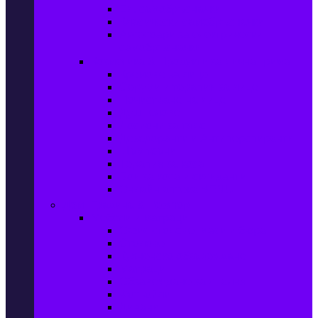
Ел. самобръсначки
Класически самобръсначки
Аксесоари за електрически
самобръсначки
Козметика & Продукти за лична грижа
Кремове за лице
Серуми и терапия за лице
Почистване на лице
Душ гелове
Лосиони за тяло
Дезодоранти и Антиперспиранти
Шампоани
Терапия за коса
Бои за коса и оксиданти
Онлайн аптека BENU
Дом, Градина & Petshop
Мебели и матраци
Офис столове, маси и бюра
Столове
Кухненско обзавеждане
Матраци
Обзавеждане за спалня
Фотьойли
Дивани