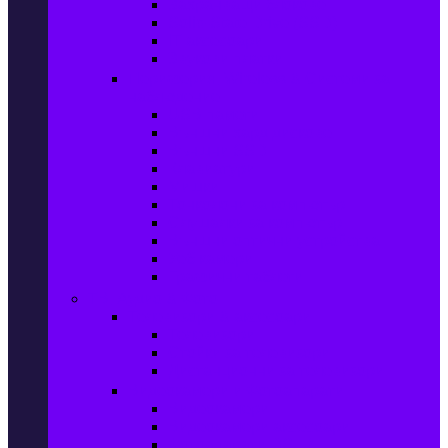
Захранващи блокове
Solid-State Drive (SSD)
IT аксесоари
Звукови платки
Периферия, Wireless & Системи за
наблюдение
USB памети
Външни хард дискове
Външни SSD
Клавиатури
Мишки
Тонколони за компютър
Слушалки за компютър
Външни оптични устройства
Уеб камери
Графични таблети
ТВ, Аудио & Фото
Телевизори & аксесоари
Телевизори
Стойки за телевизори
Дистанционни за телевизори
Видеокамери и Фотоапарати
Видеокамери
Видеокамери аксесоари
Фотоапарати DSLR