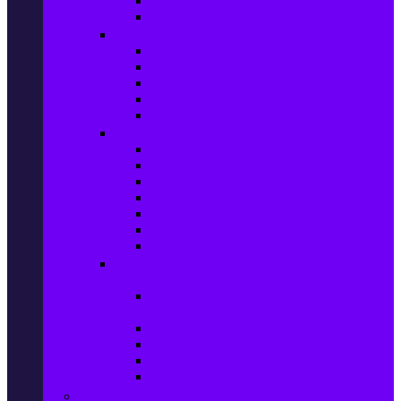
Сушилни за дрехи
Съдомиялни машини
Готварски печки и микровълнови
Готварски печки
Котлони
Електрически фурни
Микровълнови фурни
Абсорбатори
Уреди за вграждане
Фурни за вграждане
Плотове
Абсорбатори за вграждане
Микровълнови за вграждане
Перални машини за вграждане
Съдомиялни за вграждане
Хладилници за вграждане
Бойлери, Климатици & Уреди за
отопление
Климатици на промоция с висока
ефективност – Топ марки
Електрически конвектори
Вентилаторни печки
Бойлери
Електрически камини
Малки електроуреди