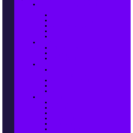
Настолни компютри & Монитори,
Сървъри & UPS-и
Настолни компютри
LCD & LED монитори
Акс. за монитори
Сървъри
UPS-и
Софтуер
Office & Desktop приложения
Операционни системи
Антивирусни програми
Принтери и Скенери
Принтери и други
мултифункционални устройства
Мастиленоструйни принтери
Фото принтери
Касети, тонери и други консумативи
PC компоненти
Процесори
Видео карти
Дънни платки
Оперативна памет
Хард Дискове
Компютърни кутии