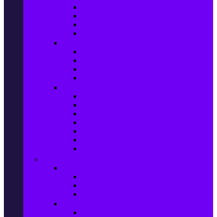
Фотоапарати Mirrorless
Компактни фотоапарати
Фотоапарати за моментни снимки
Фотоапарати аксесоари
Видео проектори & Екрани
Видео проектори
Аксесоари за видео проектори
Проекторни екрани
Интерактивни дъски
Audio & Домашно кино
Саундбари
Аудио системи
Смарт Аудио системи
Мултимедийни плеъри
Тонколони
Грамофони
Плеъри и Ресийвъри
Gaming
Гейминг конзоли
PlayStation
Xbox
Nintendo
Игри за конзола & Компютър
Игри за Playstation 5