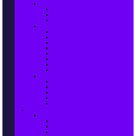
Прахосмукачки и ютии
Прахосмукачки
Ютии, парогенератори и др.
Парочистачки и водоструйки
Кухненски уреди
Електрически скари
Фритюрници
Хлебопекарни
Миксери
Пасатори
Блендери и чопъри
Месомелачки
Електрически фурни
Приготвяне на напитки
Кафе автом. и еспресо машини
Кафемашини
Кафемелачки
Сокоизтисквачки
Електрически кани
Мода
Мода за Жени
Всички предложения
Дамски якета и елеци
Ботуши и боти