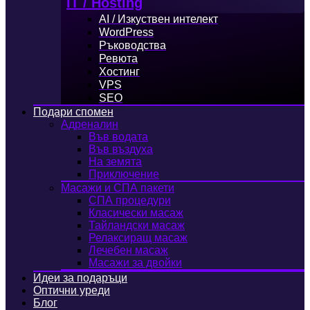
IT / Hosting
AI / Изкуствен интелект
WordPress
Ръководства
Ревюта
Хостинг
VPS
SEO
Подари спомен
Адреналин
Във водата
Във въздуха
На земята
Приключение
Масажи и СПА пакети
СПА процедури
Класически масаж
Тайландски масаж
Релаксиращ масаж
Лечебен масаж
Масажи за двойки
Идеи за подаръци
Оптични уреди
Блог