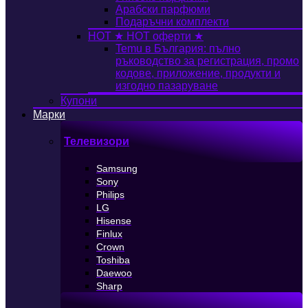
Арабски парфюми
Подаръчни комплекти
HOT
★ HOT оферти ★
Temu в България: пълно
ръководство за регистрация, промо
кодове, приложение, продукти и
изгодно пазаруване
Купони
Марки
Телевизори
Samsung
Sony
Philips
LG
Hisense
Finlux
Crown
Toshiba
Daewoo
Sharp