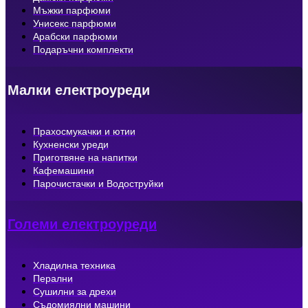
Мъжки парфюми
Унисекс парфюми
Арабски парфюми
Подаръчни комплекти
Малки електроуреди
Прахосмукачки и ютии
Кухненски уреди
Приготвяне на напитки
Кафемашини
Парочистачки и Водоструйки
Големи електроуреди
Хладилна техника
Перални
Сушилни за дрехи
Съдомиялни машини