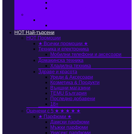
Автобокс
Авто стойка за велосипед
Книги, Офис & Храни
Книжарница
Книги
HOT
Най-търсени
HOT
Промоции
★ Всички промоции ★
Техника и електроника
Мобилни телефони и аксесоари
Домакинска техника
Хладилна техника
Здраве и красота
Уреди & Аксесоари
Козметика & Продукти
Външни магазини
TEMU България
Последно добавени
18+
Оценени с 5 ★ ★ ★ ★ ★
★ Парфюми ★
Дамски парфюми
Мъжки парфюми
Унисекс парфюми