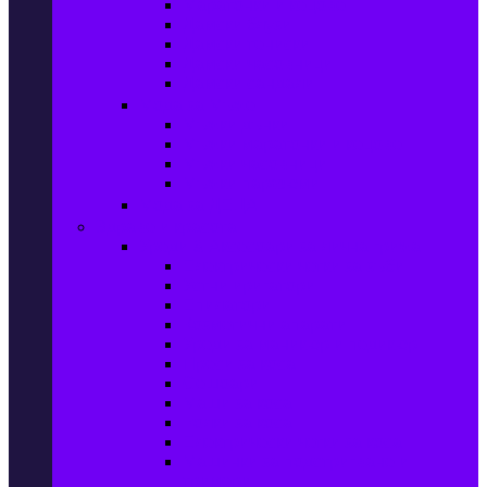
Маратонки и кецове
Дамски блузи
Дамски тениски
Дамски часовници
Дамски сандали
Мода за Мъже
Мъжки дънки
Мъжки маратонки и кецове
Мъжки часовници
Мъжки парфюми
Мода за ДЕЦА
Здраве и красота
Уреди & Аксесоари за лична грижа
Електрически четки за зъби
Устни иригатори
Епилатори
Козметични апарати
Уреди за маникюр и педикюр
Преси за коса
Сешоари
Маши за коса
Ролки за коса
Електрически четки за коса
Машинки за подстригване и
тримери