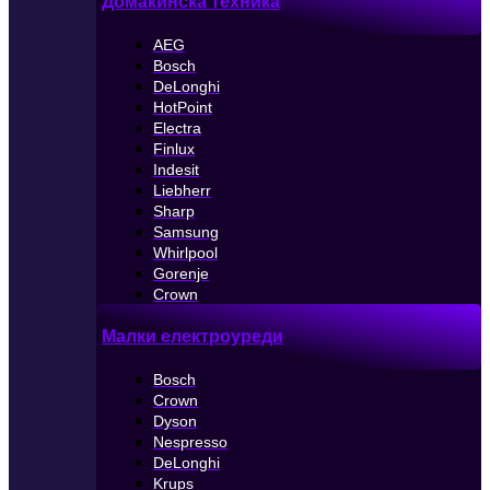
Домакинска техника
AEG
Bosch
DeLonghi
HotPoint
Electra
Finlux
Indesit
Liebherr
Sharp
Samsung
Whirlpool
Gorenje
Crown
Малки електроуреди
Bosch
Crown
Dyson
Nespresso
DeLonghi
Krups