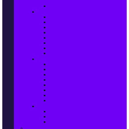
телефони
Карти памет
Лаптопи и аксесоари
Лаптопи
Чанти за лаптопи
Памет за лаптопи
Хард дискове за лаптопи
Охладителни подложки
Зарядни устройства за лаптоп
Батерии за лаптоп
Други лаптоп аксесоари
Таблети и аксесоари
Таблети
Калъфи за таблети
Защитни фолиа за таблети
Зарядни устройства за таблети
Поставки за кола & docking
Клавиатури за таблети
Кабели и адаптери за таблети
Други аксесоари за таблети
Джаджи & Smart технологии
Smartwatch
Фитнес гривни
Други джаджи
Компютри & Периферия, Сървъри & UPS-и