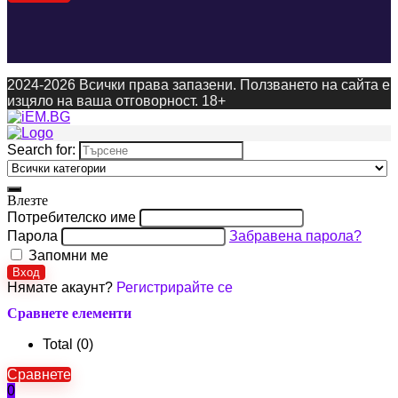
2024-2026 Всички права запазени. Ползването на сайта е
изцяло на ваша отговорност. 18+
Search for:
Влезте
Потребителско име
Парола
Забравена парола?
Запомни ме
Вход
Нямате акаунт?
Регистрирайте се
Сравнете елементи
Total (
0
)
Сравнете
0