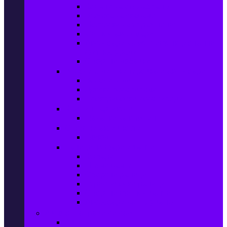
Колани за отслабване
Въжета за скачане
Постелки за упражнения
Фитнес аксесоари
Аксесоари за мултифункционални
фитнес уреди
Спортни добавки
Велосипеди, екипировка и аксесоари
Велосипеди
Детски велосипеди
Електрически велосипеди
Къмпинг артикули
Палатки за къмпинг
Спортни активности
Поход
Раници, куфари и чанти
Куфари
Пътни чанти
Спортни раници
Туристически раници
Спортни фитнес чанти
Аксесоари за пътуване
Авто & Направи си сам
Авто аксесоари