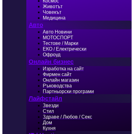
Космос
Животът
Човекът
Медицина
Авто
Авто Новини
МОТОСПОРТ
Тестове / Марки
ЕКО / Електрически
Офроуд
Онлайн бизнес
Изработка на сайт
Фирмен сайт
Онлайн магазин
Ръководства
Партньорски програми
Лайфстайл
Звезди
Стил
Здраве / Любов / Секс
Дом
Кухня