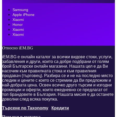
Samsung
Apple iPhone
Xiaomi
Honor
Xiaomi
Xiaomi
Относно iEM.BG
iEM.BG е онлайн каталог за всички видове стоки, услуги,
забавления и други, които са добре подбрани от голям
брой Български онлайн магазини. Нашата цел е да Ви
насочим към правилната стока и към правилния
продавач (търговец). Разбира се и не на последно място
следим и цените с което се стремим да Ви предложим и
най-добрата цена. Освен всичко друго търсим и изгодни
промоции и оферти, които ежедневно се предлагат от
топ брандовете в България. Нашата мисия е да останете
доволни след всяка покупка.
Търсене по Taxonomy
Кредити
Поръчки и доставка