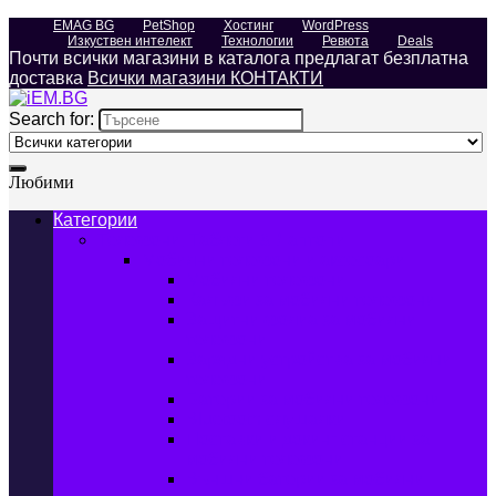
EMAG BG
PetShop
Хостинг
WordPress
Изкуствен интелект
Технологии
Ревюта
Deals
Почти всички магазини в каталога предлагат безплатна
доставка
Всички магазини КОНТАКТИ
Search for:
Любими
Категории
Телефони, Таблети & Лаптопи
Мобилни телефони и аксесоари
Мобилни телефони
Калъфи за мобилни телефони
Защитни фолиа за мобилни
телефони
Зарядни устройства за мобилни
телефони
Батерии за мобилни телефони
Bluetooth слушалки
Поставки и докинг станции за
мобилни телефони
Външни батерии за мобилни