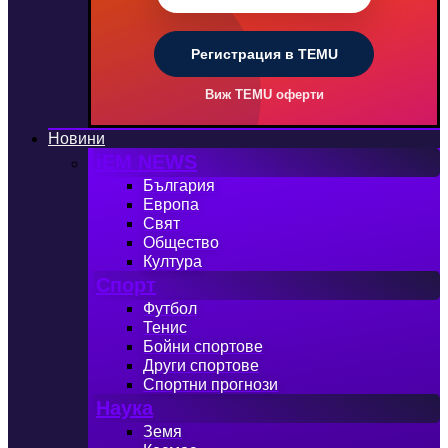
Регистрация в TEMU
Виж TEMU оферти
Новини
iEM NEWS
България
Европа
Свят
Общество
Култура
Спорт
Футбол
Тенис
Бойни спортове
Други спортове
Спортни прогнози
Наука
Земя