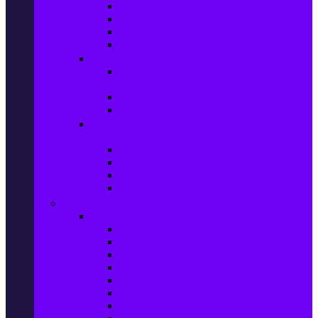
Игри за Playstation 4
Игри за Xbox One
Игри за Nintendo
Игри за Компютър
Гейминг аксесоари
Контролери, волани & гейминг
слушалки
VR Gaming Очила
VR Gaming Аксесоари
Гейминг Лаптопи, Настолни компютри &
Монитори
Гейминг Лаптопи
Гейминг Настолни компютри
Гейминг Монитори
Гейминг аксесоари за PC
Големи електроуреди
Хладилна техника
Хладилници
Хладилници side by side
Хладилници с фризер
Хладилни витрини
Фризери и ледогенератори
Фризерни ракли
Перални