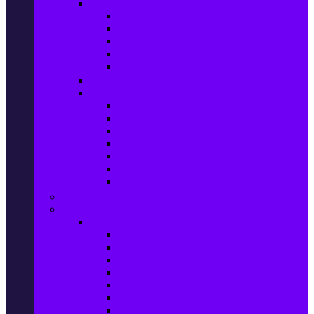
Домашен текстил
Спално бельо
Възглавници
Олекотени завивки
Хавлии за баня
Килими
Готвене и сервиране
PetShop
Кучета
Котки
Птици
Риби / Акваристика
Малки животни
Влечуги
Общи продукти
Играчки & Детски артикули
Спорт & Свободно време
Фитнес уреди и аксесоари
Бягащи пътеки
Велоергометри
Мултифункционални фитнес уреди
Гири и дъмбели
Степери
Вибро платформи
Фитнес топки