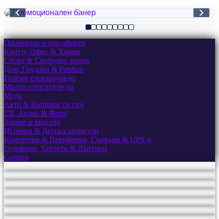
‹
›
Промоции и топ оферти
Книги, Офис & Храни
Спорт & Свободно време
Дом, Градина & Petshop
Големи електроуреди
Малки електроуреди
Мода
Авто & Направи си сам
ТВ, Аудио & Фото
Здраве и красота
Играчки & Детски артикули
Компютри & Периферия, Сървъри & UPS-и
Телефони, Таблети & Лаптопи
Gaming