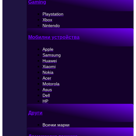
Gaming
Playstation
Xbox
Nintendo
Мобилни устройства
Apple
Samsung
Huawei
Xiaomi
Nokia
Acer
Motorola
Asus
Dell
HP
Други
Всички марки