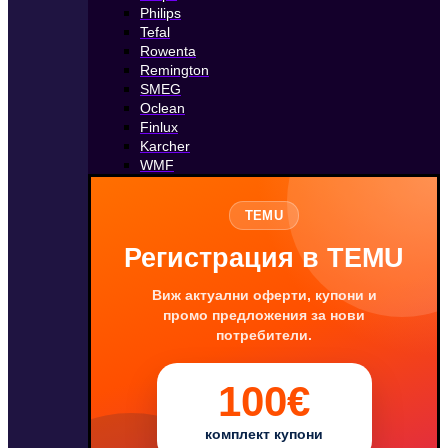
Philips
Tefal
Rowenta
Remington
SMEG
Oclean
Finlux
Karcher
WMF
TEMU
Регистрация в TEMU
Виж актуални оферти, купони и
промо предложения за нови
потребители.
100€
комплект купони