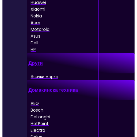
Huawei
Xiaomi
Nokia
Acer
Motorola
Asus
Dell
HP
Други
Всички марки
Домакинска техника
AEG
Bosch
DeLonghi
HotPoint
Electra