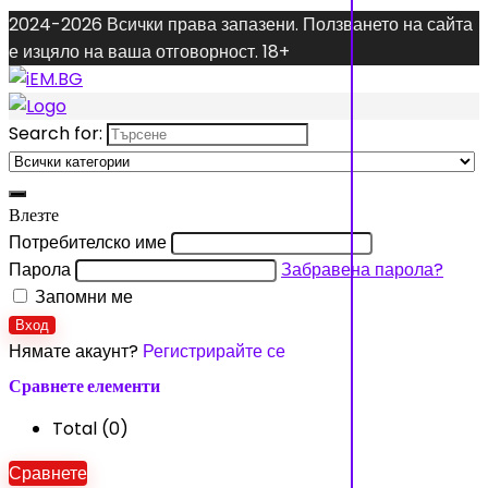
2024-2026 Всички права запазени. Ползването на сайта
е изцяло на ваша отговорност. 18+
Search for:
Влезте
Потребителско име
Парола
Забравена парола?
Запомни ме
Вход
Нямате акаунт?
Регистрирайте се
Сравнете елементи
Total (
0
)
Сравнете