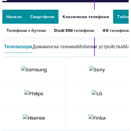
Начало
Смартфони
Класически телефони
Табле
Телефони с бутони
Dual SIM телефони
4G телефони
Телевизори
Домакинска техника
Мобилни устройства
Мал