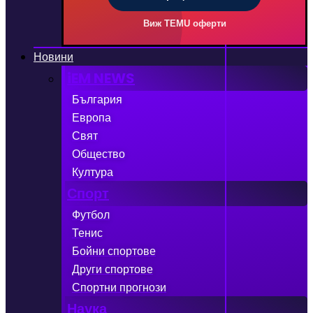
Виж TEMU оферти
Новини
iEM NEWS
България
Европа
Свят
Общество
Култура
Спорт
Футбол
Тенис
Бойни спортове
Други спортове
Спортни прогнози
Наука