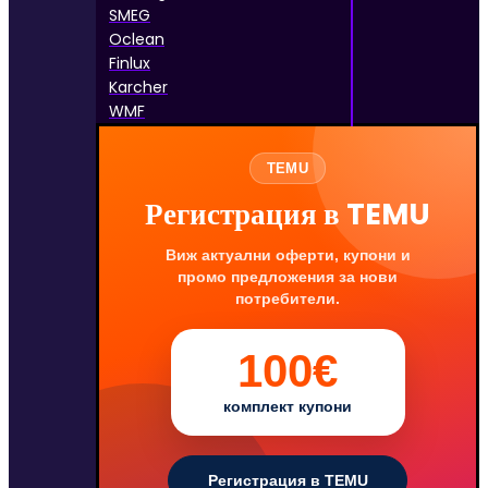
SMEG
Oclean
Finlux
Karcher
WMF
TEMU
Регистрация в TEMU
Виж актуални оферти, купони и
промо предложения за нови
потребители.
100€
комплект купони
Регистрация в TEMU