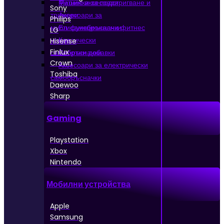
Машинки за подстригване и
Фитнес аксесоари
Sony
тримери
Аксесоари за
Philips
мултифункционални фитнес
Ел. самобръсначки
LG
уреди
Класически
Hisense
Finlux
самобръсначки
Спортни добавки
Crown
Аксесоари за електрически
Toshiba
самобръсначки
Daewoo
Sharp
Gaming
Playstation
Xbox
Nintendo
Мобилни устройства
Apple
Samsung