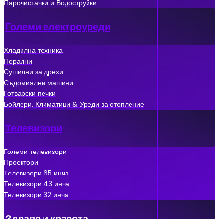
Парочистачки и Водоструйки
Големи електроуреди
Хладилна техника
Перални
Сушилни за дрехи
Съдомиялни машини
Готварски печки
Бойлери, Климатици & Уреди за отопление
Телевизори
Големи телевизори
Проектори
Телевизори 65 инча
Телевизори 43 инча
Телевизори 32 инча
Здраве и красота