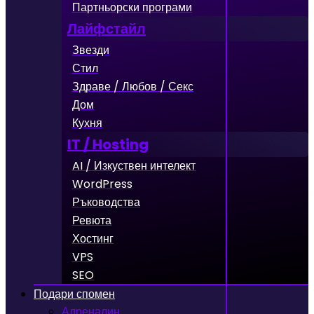
Партньорски програми
Лайфстайл
Звезди
Стил
Здраве / Любов / Секс
Дом
Кухня
IT / Hosting
AI / Изкуствен интелект
WordPress
Ръководства
Ревюта
Хостинг
VPS
SEO
Подари спомен
Адреналин