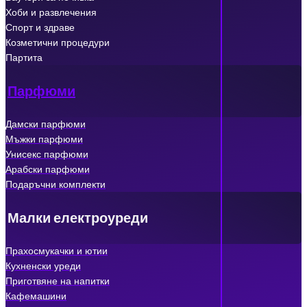
Хоби и развлечения
Спорт и здраве
Козметични процедури
Партита
Парфюми
Дамски парфюми
Мъжки парфюми
Унисекс парфюми
Арабски парфюми
Подаръчни комплекти
Малки електроуреди
Прахосмукачки и ютии
Кухненски уреди
Приготвяне на напитки
Кафемашини