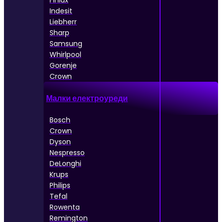
Finlux
Indesit
Liebherr
Sharp
Samsung
Whirlpool
Gorenje
Crown
Малки електроуреди
Bosch
Crown
Dyson
Nespresso
DeLonghi
Krups
Philips
Tefal
Rowenta
Remington