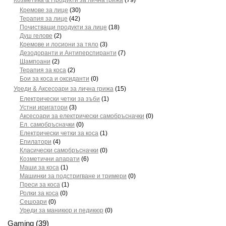
Козметика & Продукти за лична грижа
(79)
Кремове за лице
(30)
Терапия за лице
(42)
Почистващи продукти за лице
(18)
Душ гелове
(2)
Кремове и лосиони за тяло
(3)
Дезодоранти и Антиперспиранти
(7)
Шампоани
(2)
Терапия за коса
(2)
Бои за коса и оксиданти
(0)
Уреди & Аксесоари за лична грижа
(15)
Електрически четки за зъби
(1)
Устни иригатори
(3)
Аксесоари за електрически самобръсначки
(0)
Ел. самобръсначки
(0)
Електрически четки за коса
(1)
Епилатори
(4)
Класически самобръсначки
(0)
Козметични апарати
(6)
Маши за коса
(1)
Машинки за подстригване и тримери
(0)
Преси за коса
(1)
Ролки за коса
(0)
Сешоари
(0)
Уреди за маникюр и педикюр
(0)
Gaming
(39)