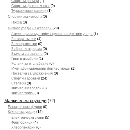
Спортни раници
(1)
Спортни фитнес чанти
(0)
Туристически раници
(1)
Спортни активности
(0)
Поход
(0)
Фитнес уреди и аксесоари
(29)
Аксесоари за мултифункционални фитнес уреди
(1)
Бягащи пътеки
(4)
Велоергометри
(0)
Вибро платформи
(0)
Въжета за скачане
(0)
Гири и дъмбели
(1)
Колани за отслабване
(0)
Мултифункционални фитнес уреди
(1)
Постелки за упражнения
(0)
Спортни добавки
(24)
Степери
(0)
Фитнес аксесоари
(0)
Фитнес топки
(0)
Малки електроуреди
(72)
Електрически фурни
(0)
Кухненски уреди
(15)
Електрически скари
(5)
Фритюрници
(4)
Хлебопекарни
(0)