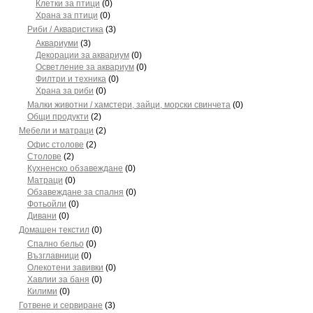
Клетки за птици
(0)
Храна за птици
(0)
Риби / Акваристика
(3)
Аквариуми
(3)
Декорации за аквариум
(0)
Осветление за аквариум
(0)
Филтри и техника
(0)
Храна за риби
(0)
Малки животни / хамстери, зайци, морски свинчета
(0)
Общи продукти
(2)
Мебели и матраци
(2)
Офис столове
(2)
Столове
(2)
Кухненско обзавеждане
(0)
Матраци
(0)
Обзавеждане за спалня
(0)
Фотьойли
(0)
Дивани
(0)
Домашен текстил
(0)
Спално бельо
(0)
Възглавници
(0)
Олекотени завивки
(0)
Хавлии за баня
(0)
Килими
(0)
Готвене и сервиране
(3)