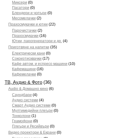
Миксери
(0)
Пасатори
(0)
Блендери и чопъри
(0)
Месомелачки
(2)
Прахосмукачки и ютии
(22)
Парочистачки
(2)
Прахосмукачки
(16)
Ютии, парогенератори и др.
(4)
Приготвяне на напитки
(35)
Електрически кани
(0)
Сокоизтисквачки
(17)
Кафе автом. и еспресо машини
(10)
Кафемашини
(16)
Кафемелачки
(0)
ТВ, Аудио & Фото
(36)
Audio & Домашно кино
(6)
Саундбари
(4)
Аудио системи
(4)
Смарт Аудио системи
(0)
Мултимедийни плеъри
(0)
Тонколони
(1)
Грамофони
(0)
Плеъри и Ресийвъри
(0)
Видео проектори & Екрани
(0)