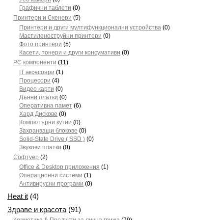
Графични таблети
(0)
Принтери и Скенери
(5)
Принтери и други мултифункционални устройства
(0)
Мастиленоструйни принтери
(0)
Фото принтери
(5)
Касети, тонери и други консумативи
(0)
PC компоненти
(11)
IT аксесоари
(1)
Процесори
(4)
Видео карти
(0)
Дънни платки
(0)
Оперативна памет
(6)
Хард Дискове
(0)
Компютърни кутии
(0)
Захранващи блокове
(0)
Solid-State Drive ( SSD )
(0)
Звукови платки
(0)
Софтуер
(2)
Office & Desktop приложения
(1)
Операционни системи
(1)
Антивирусни програми
(0)
Heat it
(4)
Здраве и красота
(91)