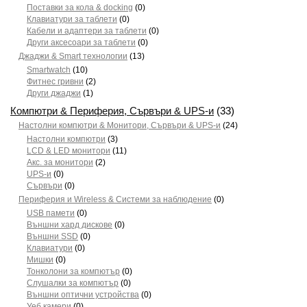
Поставки за кола & docking
(0)
Клавиатури за таблети
(0)
Кабели и адаптери за таблети
(0)
Други аксесоари за таблети
(0)
Джаджи & Smart технологии
(13)
Smartwatch
(10)
Фитнес гривни
(2)
Други джаджи
(1)
Компютри & Периферия, Сървъри & UPS-и
(33)
Настолни компютри & Монитори, Сървъри & UPS-и
(24)
Настолни компютри
(3)
LCD & LED монитори
(11)
Акс. за монитори
(2)
UPS-и
(0)
Сървъри
(0)
Периферия и Wireless & Системи за наблюдение
(0)
USB памети
(0)
Външни хард дискове
(0)
Външни SSD
(0)
Клавиатури
(0)
Мишки
(0)
Тонколони за компютър
(0)
Слушалки за компютър
(0)
Външни оптични устройства
(0)
Уеб камери
(0)