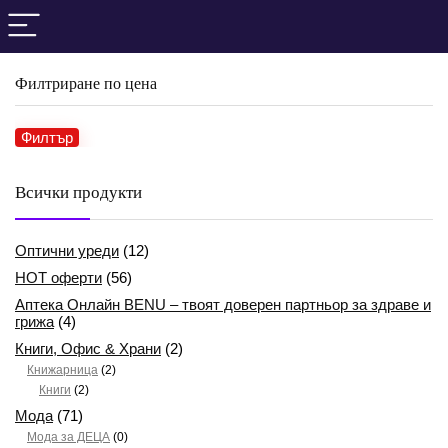
Филтриране по цена
Филтър
Ми
Ма
це
це
Всички продукти
Оптични уреди
(12)
HOT оферти
(56)
Аптека Онлайн BENU – твоят доверен партньор за здраве и
грижа
(4)
Книги, Офис & Храни
(2)
Книжарница
(2)
Книги
(2)
Мода
(71)
Мода за ДЕЦА
(0)