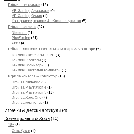
Гейминг аксесоари
(12)
VR Gaming Аксесоари
(0)
VR Gaming Очила
(1)
Контролери, волани & гейминг слушалки
(5)
Гейминг конзоли
(32)
Nintendo
(11)
PlayStation
(21)
Xbox
(4)
Гейминг Лаптопи, Настолни компютри & Монитори
(5)
Гейминг аксесоари за PC
(3)
Гейминг Лаптопи
(1)
Гейминг Монитори
(1)
Гейминг Настолни компютри
(1)
Игри за конзола & Компютър
(16)
Игри за Nintendo
(3)
Игри за Playstation 4
(1)
Игри за Playstation 5
(11)
Игри за Xbox One
(4)
Игри за компютър
(1)
Играчки & Детски артикули
(4)
Колекционери & Хоби
(10)
18+
(3)
Секс Кукли
(1)