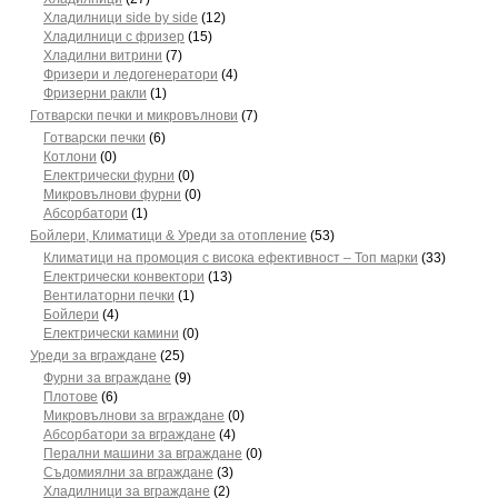
Хладилници side by side
(12)
Хладилници с фризер
(15)
Хладилни витрини
(7)
Фризери и ледогенератори
(4)
Фризерни ракли
(1)
Готварски печки и микровълнови
(7)
Готварски печки
(6)
Котлони
(0)
Електрически фурни
(0)
Микровълнови фурни
(0)
Абсорбатори
(1)
Бойлери, Климатици & Уреди за отопление
(53)
Климатици на промоция с висока ефективност – Топ марки
(33)
Електрически конвектори
(13)
Вентилаторни печки
(1)
Бойлери
(4)
Електрически камини
(0)
Уреди за вграждане
(25)
Фурни за вграждане
(9)
Плотове
(6)
Микровълнови за вграждане
(0)
Абсорбатори за вграждане
(4)
Перални машини за вграждане
(0)
Съдомиялни за вграждане
(3)
Хладилници за вграждане
(2)