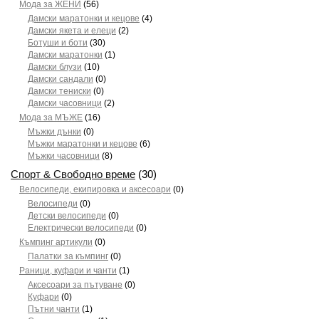
Мода за ЖЕНИ
(56)
Дамски маратонки и кецове
(4)
Дамски якета и елеци
(2)
Ботуши и боти
(30)
Дамски маратонки
(1)
Дамски блузи
(10)
Дамски сандали
(0)
Дамски тениски
(0)
Дамски часовници
(2)
Мода за МЪЖЕ
(16)
Мъжки дънки
(0)
Мъжки маратонки и кецове
(6)
Мъжки часовници
(8)
Спорт & Свободно време
(30)
Велосипеди, екипировка и аксесоари
(0)
Велосипеди
(0)
Детски велосипеди
(0)
Електрически велосипеди
(0)
Къмпинг артикули
(0)
Палатки за къмпинг
(0)
Раници, куфари и чанти
(1)
Аксесоари за пътуване
(0)
Куфари
(0)
Пътни чанти
(1)