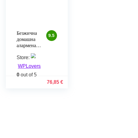
Безжична
9.5
домашна
алармена
система
Store:
Tuya Home
WPLovers
0
out of 5
76,85
€