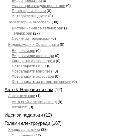
Видео проектори
(0)
Аксесоари за видео проектори
(0)
Проекторни екрани
(0)
Интерактивни дъски
(0)
Телевизори & аксесоари
(30)
Дистанционни за телевизори
(1)
Телевизори
(27)
Стойки за телевизори
(0)
Видеокамери и Фотоапарати
(0)
Видеокамери
(0)
Видеокамери аксесоари
(0)
Компактни фотоапарати
(0)
Фотоапарати DSLR
(0)
Фотоапарати Mirrorless
(0)
Фотоапарати аксесоари
(0)
Фотоапарати за моментни снимки
(0)
Авто & Направи си сам
(12)
Авто аксесоари
(1)
Авто стойка за велосипед
(0)
Автобокс
(0)
Идеи за подаръци
(12)
Големи електроуреди
(167)
Хладилна техника
(38)
Хладилници
(27)