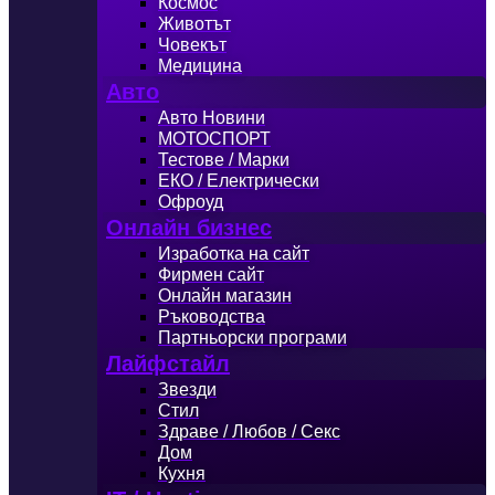
Космос
Животът
Човекът
Медицина
Авто
Авто Новини
МОТОСПОРТ
Тестове / Марки
ЕКО / Електрически
Офроуд
Онлайн бизнес
Изработка на сайт
Фирмен сайт
Онлайн магазин
Ръководства
Партньорски програми
Лайфстайл
Звезди
Стил
Здраве / Любов / Секс
Дом
Кухня