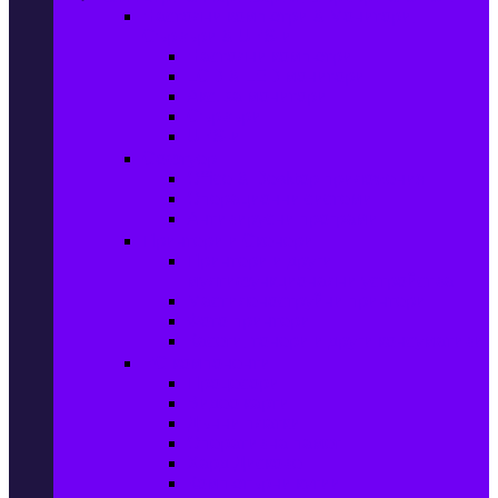
Настолни компютри & Монитори,
Сървъри & UPS-и
Настолни компютри
LCD & LED монитори
Акс. за монитори
Сървъри
UPS-и
Софтуер
Office & Desktop приложения
Операционни системи
Антивирусни програми
Принтери и Скенери
Принтери и други
мултифункционални устройства
Мастиленоструйни принтери
Фото принтери
Касети, тонери и други консумативи
PC компоненти
Процесори
Видео карти
Дънни платки
Оперативна памет
Хард Дискове
Компютърни кутии