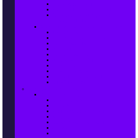
Ел. самобръсначки
Класически самобръсначки
Аксесоари за електрически
самобръсначки
Козметика & Продукти за лична грижа
Кремове за лице
Серуми и терапия за лице
Почистване на лице
Душ гелове
Лосиони за тяло
Дезодоранти и Антиперспиранти
Шампоани
Терапия за коса
Бои за коса и оксиданти
Онлайн аптека BENU
Дом, Градина & Petshop
Мебели и матраци
Офис столове, маси и бюра
Столове
Кухненско обзавеждане
Матраци
Обзавеждане за спалня
Фотьойли
Дивани