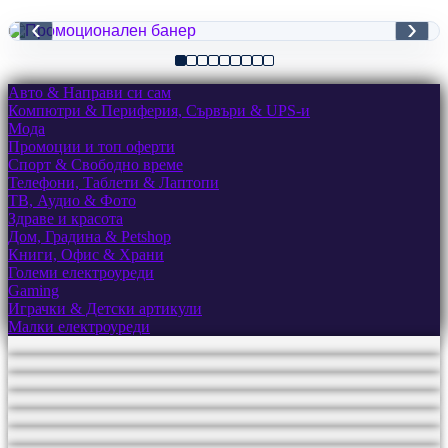
‹
›
Авто & Направи си сам
Компютри & Периферия, Сървъри & UPS-и
Мода
Промоции и топ оферти
Спорт & Свободно време
Телефони, Таблети & Лаптопи
ТВ, Аудио & Фото
Здраве и красота
Дом, Градина & Petshop
Книги, Офис & Храни
Големи електроуреди
Gaming
Играчки & Детски артикули
Малки електроуреди