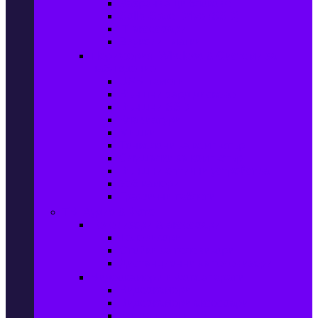
Захранващи блокове
Solid-State Drive (SSD)
IT аксесоари
Звукови платки
Периферия, Wireless & Системи за
наблюдение
USB памети
Външни хард дискове
Външни SSD
Клавиатури
Мишки
Тонколони за компютър
Слушалки за компютър
Външни оптични устройства
Уеб камери
Графични таблети
ТВ, Аудио & Фото
Телевизори & аксесоари
Телевизори
Стойки за телевизори
Дистанционни за телевизори
Видеокамери и Фотоапарати
Видеокамери
Видеокамери аксесоари
Фотоапарати DSLR