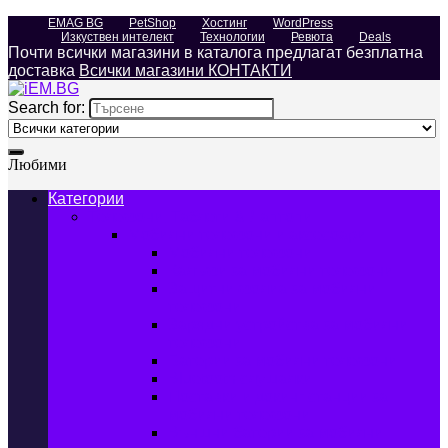
EMAG BG
PetShop
Хостинг
WordPress
Изкуствен интелект
Технологии
Ревюта
Deals
Почти всички магазини в каталога предлагат безплатна
доставка
Всички магазини КОНТАКТИ
Search for:
Любими
Категории
Телефони, Таблети & Лаптопи
Мобилни телефони и аксесоари
Мобилни телефони
Калъфи за мобилни телефони
Защитни фолиа за мобилни
телефони
Зарядни устройства за мобилни
телефони
Батерии за мобилни телефони
Bluetooth слушалки
Поставки и докинг станции за
мобилни телефони
Външни батерии за мобилни