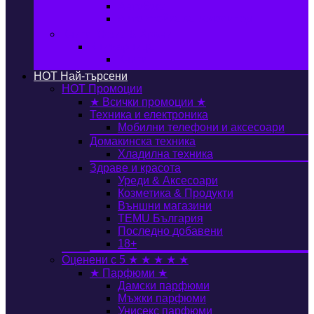
Автобокс
Авто стойка за велосипед
Книги, Офис & Храни
Книжарница
Книги
HOT
Най-търсени
HOT
Промоции
★ Всички промоции ★
Техника и електроника
Мобилни телефони и аксесоари
Домакинска техника
Хладилна техника
Здраве и красота
Уреди & Аксесоари
Козметика & Продукти
Външни магазини
TEMU България
Последно добавени
18+
Оценени с 5 ★ ★ ★ ★ ★
★ Парфюми ★
Дамски парфюми
Мъжки парфюми
Унисекс парфюми