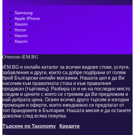
Samsung
Apple iPhone
Xiaomi
Honor
Xiaomi
Xiaomi
Относно iEM.BG
iEM.BG е онлайн каталог за всички видове стоки, услуги,
забавления и други, които са добре подбрани от голям
брой Български онлайн магазини. Нашата цел е да Ви
насочим към правилната стока и към правилния
продавач (търговец). Разбира се и не на последно място
следим и цените с което се стремим да Ви предложим и
най-добрата цена. Освен всичко друго търсим и изгодни
промоции и оферти, които ежедневно се предлагат от
топ брандовете в България. Нашата мисия е да останете
доволни след всяка покупка.
Търсене по Taxonomy
Кредити