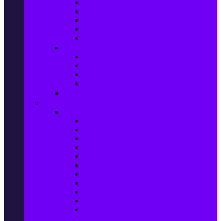
Маратонки и кецове
Дамски блузи
Дамски тениски
Дамски часовници
Дамски сандали
Мода за Мъже
Мъжки дънки
Мъжки маратонки и кецове
Мъжки часовници
Мъжки парфюми
Мода за ДЕЦА
Здраве и красота
Уреди & Аксесоари за лична грижа
Електрически четки за зъби
Устни иригатори
Епилатори
Козметични апарати
Уреди за маникюр и педикюр
Преси за коса
Сешоари
Маши за коса
Ролки за коса
Електрически четки за коса
Машинки за подстригване и
тримери