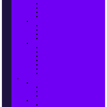
Фотоапарати Mirrorless
Компактни фотоапарати
Фотоапарати за моментни снимки
Фотоапарати аксесоари
Видео проектори & Екрани
Видео проектори
Аксесоари за видео проектори
Проекторни екрани
Интерактивни дъски
Audio & Домашно кино
Саундбари
Аудио системи
Смарт Аудио системи
Мултимедийни плеъри
Тонколони
Грамофони
Плеъри и Ресийвъри
Gaming
Гейминг конзоли
PlayStation
Xbox
Nintendo
Игри за конзола & Компютър
Игри за Playstation 5