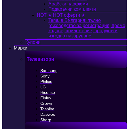
Арабски парфюми
Подаръчни комплекти
HOT
★ HOT оферти ★
Temu в България: пълно
ръководство за регистрация, промо
кодове, приложение, продукти и
изгодно пазаруване
Купони
Марки
Телевизори
Samsung
Sony
Philips
LG
Hisense
Finlux
Crown
Toshiba
Daewoo
Sharp