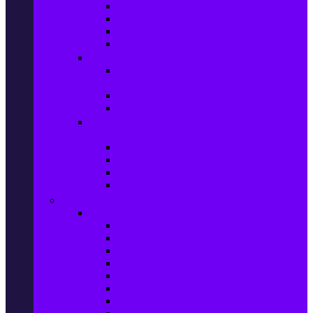
Игри за Playstation 4
Игри за Xbox One
Игри за Nintendo
Игри за Компютър
Гейминг аксесоари
Контролери, волани & гейминг
слушалки
VR Gaming Очила
VR Gaming Аксесоари
Гейминг Лаптопи, Настолни компютри &
Монитори
Гейминг Лаптопи
Гейминг Настолни компютри
Гейминг Монитори
Гейминг аксесоари за PC
Големи електроуреди
Хладилна техника
Хладилници
Хладилници side by side
Хладилници с фризер
Хладилни витрини
Фризери и ледогенератори
Фризерни ракли
Перални