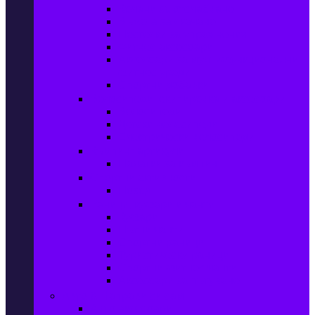
Колани за отслабване
Въжета за скачане
Постелки за упражнения
Фитнес аксесоари
Аксесоари за мултифункционални
фитнес уреди
Спортни добавки
Велосипеди, екипировка и аксесоари
Велосипеди
Детски велосипеди
Електрически велосипеди
Къмпинг артикули
Палатки за къмпинг
Спортни активности
Поход
Раници, куфари и чанти
Куфари
Пътни чанти
Спортни раници
Туристически раници
Спортни фитнес чанти
Аксесоари за пътуване
Авто & Направи си сам
Авто аксесоари