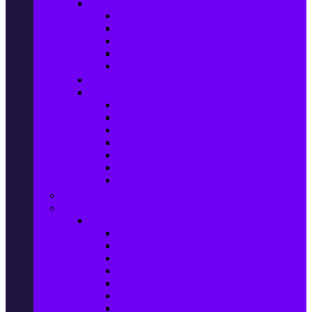
Домашен текстил
Спално бельо
Възглавници
Олекотени завивки
Хавлии за баня
Килими
Готвене и сервиране
PetShop
Кучета
Котки
Птици
Риби / Акваристика
Малки животни
Влечуги
Общи продукти
Играчки & Детски артикули
Спорт & Свободно време
Фитнес уреди и аксесоари
Бягащи пътеки
Велоергометри
Мултифункционални фитнес уреди
Гири и дъмбели
Степери
Вибро платформи
Фитнес топки