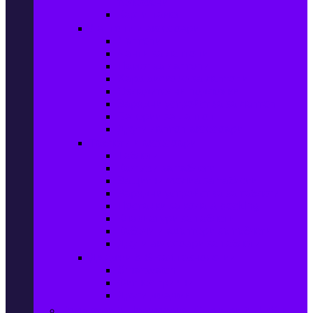
телефони
Карти памет
Лаптопи и аксесоари
Лаптопи
Чанти за лаптопи
Памет за лаптопи
Хард дискове за лаптопи
Охладителни подложки
Зарядни устройства за лаптоп
Батерии за лаптоп
Други лаптоп аксесоари
Таблети и аксесоари
Таблети
Калъфи за таблети
Защитни фолиа за таблети
Зарядни устройства за таблети
Поставки за кола & docking
Клавиатури за таблети
Кабели и адаптери за таблети
Други аксесоари за таблети
Джаджи & Smart технологии
Smartwatch
Фитнес гривни
Други джаджи
Компютри & Периферия, Сървъри & UPS-и