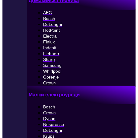
Домакинска техника
AEG
Bosch
DeLonghi
HotPoint
Electra
Finlux
Indesit
Liebherr
Sharp
Samsung
Whirlpool
Gorenje
Crown
Малки електроуреди
Bosch
Crown
Dyson
Nespresso
DeLonghi
Krups