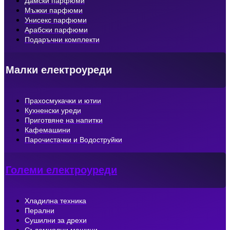
Дамски парфюми
Мъжки парфюми
Унисекс парфюми
Арабски парфюми
Подаръчни комплекти
Малки електроуреди
Прахосмукачки и ютии
Кухненски уреди
Приготвяне на напитки
Кафемашини
Парочистачки и Водоструйки
Големи електроуреди
Хладилна техника
Перални
Сушилни за дрехи