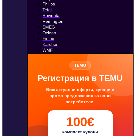
Philips
Tefal
Rowenta
Remington
SMEG
Oclean
Finlux
Karcher
WMF
TEMU
Регистрация в TEMU
Виж актуални оферти, купони и
промо предложения за нови
потребители.
100€
комплект купони