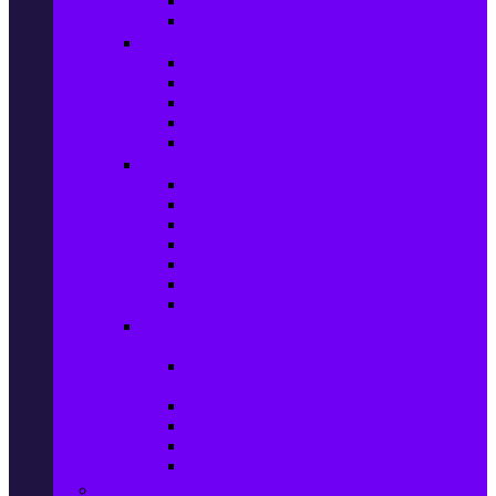
Сушилни за дрехи
Съдомиялни машини
Готварски печки и микровълнови
Готварски печки
Котлони
Електрически фурни
Микровълнови фурни
Абсорбатори
Уреди за вграждане
Фурни за вграждане
Плотове
Абсорбатори за вграждане
Микровълнови за вграждане
Перални машини за вграждане
Съдомиялни за вграждане
Хладилници за вграждане
Бойлери, Климатици & Уреди за
отопление
Климатици на промоция с висока
ефективност – Топ марки
Електрически конвектори
Вентилаторни печки
Бойлери
Електрически камини
Малки електроуреди