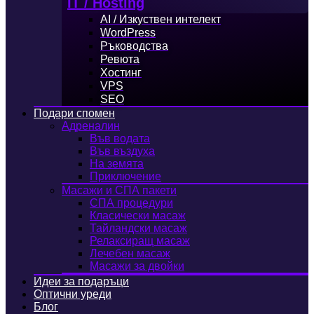
IT / Hosting
AI / Изкуствен интелект
WordPress
Ръководства
Ревюта
Хостинг
VPS
SEO
Подари спомен
Адреналин
Във водата
Във въздуха
На земята
Приключение
Масажи и СПА пакети
СПА процедури
Класически масаж
Тайландски масаж
Релаксиращ масаж
Лечебен масаж
Масажи за двойки
Идеи за подаръци
Оптични уреди
Блог