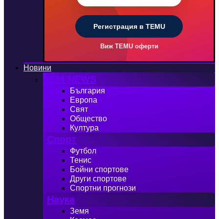
Регистрация в TEMU
Виж TEMU оферти
Новини
iEM NEWS
България
Европа
Свят
Общество
Култура
Спорт
Футбол
Тенис
Бойни спортове
Други спортове
Спортни прогнози
Наука
Земя