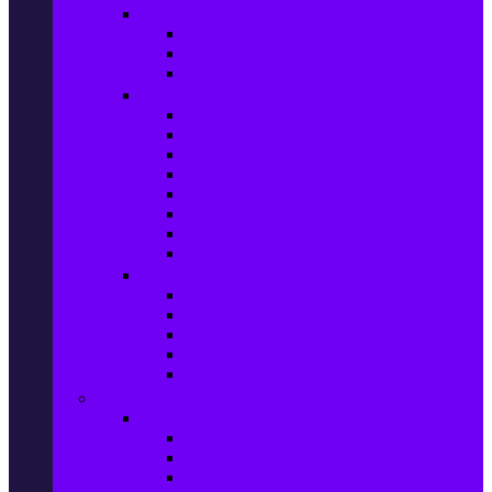
Прахосмукачки и ютии
Прахосмукачки
Ютии, парогенератори и др.
Парочистачки и водоструйки
Кухненски уреди
Електрически скари
Фритюрници
Хлебопекарни
Миксери
Пасатори
Блендери и чопъри
Месомелачки
Електрически фурни
Приготвяне на напитки
Кафе автом. и еспресо машини
Кафемашини
Кафемелачки
Сокоизтисквачки
Електрически кани
Мода
Мода за Жени
Всички предложения
Дамски якета и елеци
Ботуши и боти