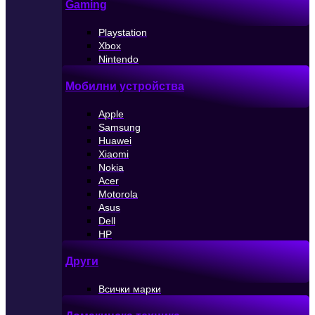
Gaming
Playstation
Xbox
Nintendo
Мобилни устройства
Apple
Samsung
Huawei
Xiaomi
Nokia
Acer
Motorola
Asus
Dell
HP
Други
Всички марки