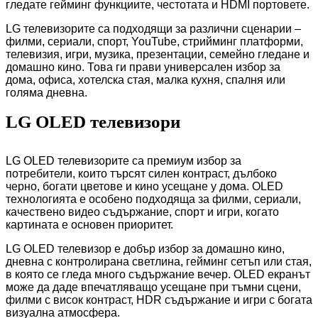
гледате гейминг функциите, честотата и HDMI портовете.
LG телевизорите са подходящи за различни сценарии –
филми, сериали, спорт, YouTube, стрийминг платформи,
телевизия, игри, музика, презентации, семейно гледане и
домашно кино. Това ги прави универсален избор за
дома, офиса, хотелска стая, малка кухня, спалня или
голяма дневна.
LG OLED телевизори
LG OLED телевизорите са премиум избор за
потребители, които търсят силен контраст, дълбоко
черно, богати цветове и кино усещане у дома. OLED
технологията е особено подходяща за филми, сериали,
качествено видео съдържание, спорт и игри, когато
картината е основен приоритет.
LG OLED телевизор е добър избор за домашно кино,
дневна с контролирана светлина, гейминг сетъп или стая,
в която се гледа много съдържание вечер. OLED екранът
може да даде впечатляващо усещане при тъмни сцени,
филми с висок контраст, HDR съдържание и игри с богата
визуална атмосфера.