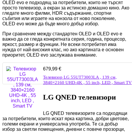
OLED evo е подходящ за потребители, които не търсят
просто телевизор, а екран за истинско домашно кино. Ако
гледате много филми, HDR съдържание, спортни
събития или играете на конзола от ново поколение,
OLED evo може да бъде много добър избор.
При сравнение между стандартен OLED и OLED evo е
важно да се гледа конкретната серия, година, процесор,
яркост, размер и функции. Не всеки потребител има
нужда от най-високия клас, но ако картината е основен
приоритет, OLED evo заслужава внимание.
679,99
€
Телевизор LG 55UT73003LA , 139 см,
3840×2160 UHD-4K , 55 inch, LED , Smart TV
LG QNED телевизори
LG QNED телевизорите са подходящи
за потребители, които искат ярка картина, добри цветове,
големи екрани и универсална употреба. Те са добър
избор за светли помещения, дневни с повече прозорци,