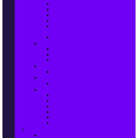
Колани за отслабване
Въжета за скачане
Постелки за упражнения
Фитнес аксесоари
Аксесоари за мултифункционални
фитнес уреди
Спортни добавки
Велосипеди, екипировка и аксесоари
Велосипеди
Детски велосипеди
Електрически велосипеди
Къмпинг артикули
Палатки за къмпинг
Спортни активности
Поход
Раници, куфари и чанти
Куфари
Пътни чанти
Спортни раници
Туристически раници
Спортни фитнес чанти
Аксесоари за пътуване
Авто & Направи си сам
Авто аксесоари