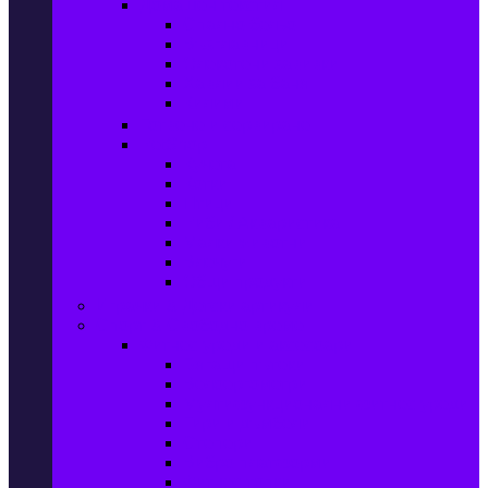
Домашен текстил
Спално бельо
Възглавници
Олекотени завивки
Хавлии за баня
Килими
Готвене и сервиране
PetShop
Кучета
Котки
Птици
Риби / Акваристика
Малки животни
Влечуги
Общи продукти
Играчки & Детски артикули
Спорт & Свободно време
Фитнес уреди и аксесоари
Бягащи пътеки
Велоергометри
Мултифункционални фитнес уреди
Гири и дъмбели
Степери
Вибро платформи
Фитнес топки