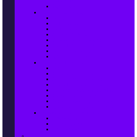
телефони
Карти памет
Лаптопи и аксесоари
Лаптопи
Чанти за лаптопи
Памет за лаптопи
Хард дискове за лаптопи
Охладителни подложки
Зарядни устройства за лаптоп
Батерии за лаптоп
Други лаптоп аксесоари
Таблети и аксесоари
Таблети
Калъфи за таблети
Защитни фолиа за таблети
Зарядни устройства за таблети
Поставки за кола & docking
Клавиатури за таблети
Кабели и адаптери за таблети
Други аксесоари за таблети
Джаджи & Smart технологии
Smartwatch
Фитнес гривни
Други джаджи
Компютри & Периферия, Сървъри & UPS-и