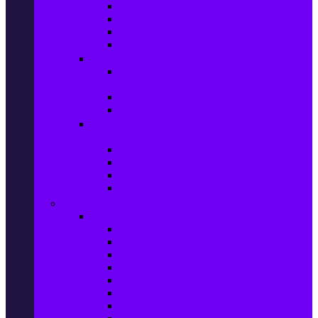
Игри за Playstation 4
Игри за Xbox One
Игри за Nintendo
Игри за Компютър
Гейминг аксесоари
Контролери, волани & гейминг
слушалки
VR Gaming Очила
VR Gaming Аксесоари
Гейминг Лаптопи, Настолни компютри &
Монитори
Гейминг Лаптопи
Гейминг Настолни компютри
Гейминг Монитори
Гейминг аксесоари за PC
Големи електроуреди
Хладилна техника
Хладилници
Хладилници side by side
Хладилници с фризер
Хладилни витрини
Фризери и ледогенератори
Фризерни ракли
Перални