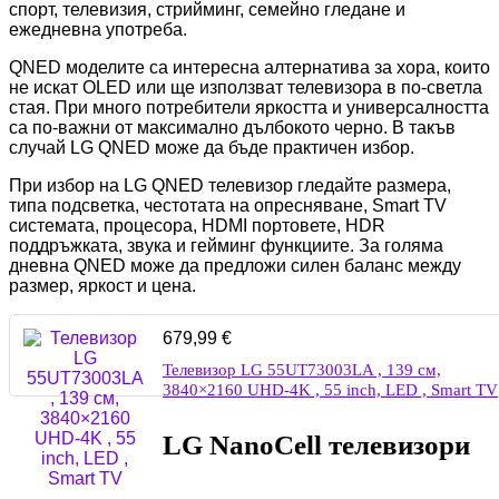
спорт, телевизия, стрийминг, семейно гледане и
ежедневна употреба.
QNED моделите са интересна алтернатива за хора, които
не искат OLED или ще използват телевизора в по-светла
стая. При много потребители яркостта и универсалността
са по-важни от максимално дълбокото черно. В такъв
случай LG QNED може да бъде практичен избор.
При избор на LG QNED телевизор гледайте размера,
типа подсветка, честотата на опресняване, Smart TV
системата, процесора, HDMI портовете, HDR
поддръжката, звука и гейминг функциите. За голяма
дневна QNED може да предложи силен баланс между
размер, яркост и цена.
679,99
€
Телевизор LG 55UT73003LA , 139 см,
3840×2160 UHD-4K , 55 inch, LED , Smart TV
LG NanoCell телевизори