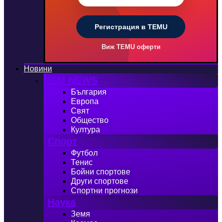
Регистрация в TEMU
Виж TEMU оферти
Новини
iEM NEWS
България
Европа
Свят
Общество
Култура
Спорт
Футбол
Тенис
Бойни спортове
Други спортове
Спортни прогнози
Наука
Земя