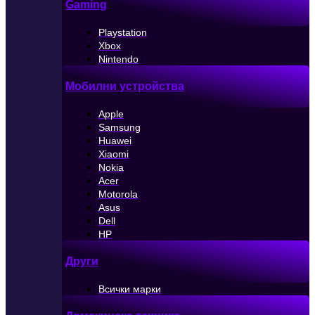
Gaming
Playstation
Xbox
Nintendo
Мобилни устройства
Apple
Samsung
Huawei
Xiaomi
Nokia
Acer
Motorola
Asus
Dell
HP
Други
Всички марки