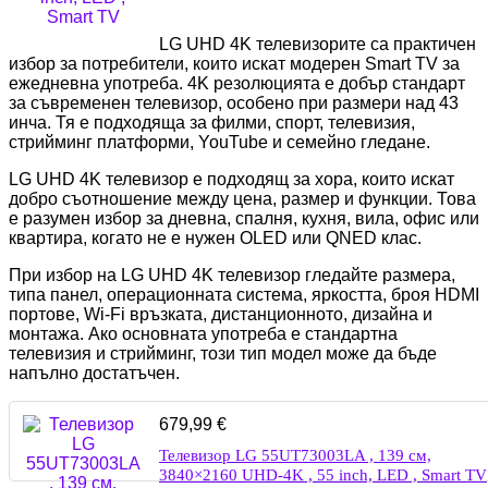
LG UHD 4K телевизорите са практичен
избор за потребители, които искат модерен Smart TV за
ежедневна употреба. 4K резолюцията е добър стандарт
за съвременен телевизор, особено при размери над 43
инча. Тя е подходяща за филми, спорт, телевизия,
стрийминг платформи, YouTube и семейно гледане.
LG UHD 4K телевизор е подходящ за хора, които искат
добро съотношение между цена, размер и функции. Това
е разумен избор за дневна, спалня, кухня, вила, офис или
квартира, когато не е нужен OLED или QNED клас.
При избор на LG UHD 4K телевизор гледайте размера,
типа панел, операционната система, яркостта, броя HDMI
портове, Wi-Fi връзката, дистанционното, дизайна и
монтажа. Ако основната употреба е стандартна
телевизия и стрийминг, този тип модел може да бъде
напълно достатъчен.
679,99
€
Телевизор LG 55UT73003LA , 139 см,
3840×2160 UHD-4K , 55 inch, LED , Smart TV