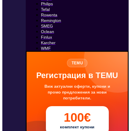
Philips
Tefal
Rowenta
Remington
SMEG
Oclean
Finlux
Karcher
WMF
TEMU
Регистрация в TEMU
Виж актуални оферти, купони и
промо предложения за нови
потребители.
100€
комплект купони