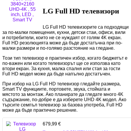
LG Full HD телевизори
LG Full HD телевизорите са подходящи
за по-малки помещения, кухни, детски стаи, офиси, вили
и потребители, които не се нуждаят от голям 4K екран.
Full HD резолюцията може да бъде достатъчна при по-
малки размери и по-голямо разстояние на гледане.
Този тип телевизор е практичен избор, когато бюджетът е
по-важен или когато телевизорът ще се използва като
втори екран. За кухня, малка спалня или стая за гости
Full HD модел може да бъде напълно достатъчен.
При избор на LG Full HD телевизор гледайте размера,
Smart TV функциите, портовете, звука, стойката и
мястото за монтаж. Ако планирате да гледате много 4K
съдържание, по-добре е да изберете UHD 4K модел. Ако
търсите семпъл телевизор за базова употреба, Full HD
може да бъде практично решение.
679,99
€