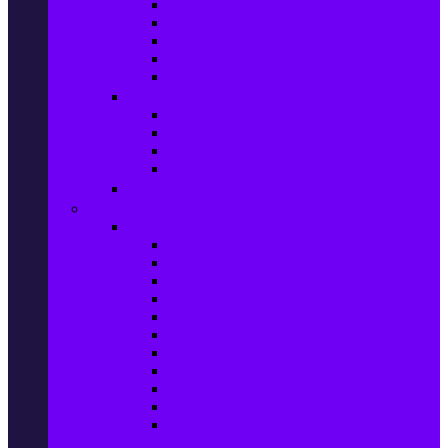
Маратонки и кецове
Дамски блузи
Дамски тениски
Дамски часовници
Дамски сандали
Мода за Мъже
Мъжки дънки
Мъжки маратонки и кецове
Мъжки часовници
Мъжки парфюми
Мода за ДЕЦА
Здраве и красота
Уреди & Аксесоари за лична грижа
Електрически четки за зъби
Устни иригатори
Епилатори
Козметични апарати
Уреди за маникюр и педикюр
Преси за коса
Сешоари
Маши за коса
Ролки за коса
Електрически четки за коса
Машинки за подстригване и
тримери