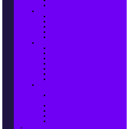
Сушилни за дрехи
Съдомиялни машини
Готварски печки и микровълнови
Готварски печки
Котлони
Електрически фурни
Микровълнови фурни
Абсорбатори
Уреди за вграждане
Фурни за вграждане
Плотове
Абсорбатори за вграждане
Микровълнови за вграждане
Перални машини за вграждане
Съдомиялни за вграждане
Хладилници за вграждане
Бойлери, Климатици & Уреди за
отопление
Климатици на промоция с висока
ефективност – Топ марки
Електрически конвектори
Вентилаторни печки
Бойлери
Електрически камини
Малки електроуреди