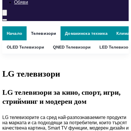
Обяви
Начало
Телевизори
Домакинска техника
Клима
OLED Телевизори
QNED Телевизори
LED Телевизо
LG телевизори
LG телевизори за кино, спорт, игри,
стрийминг и модерен дом
LG телевизорите са сред най-разпознаваемите продукти
на марката и са подходящи за потребители, които търсят
качествена картина, Smart TV функции, модерен дизайн и