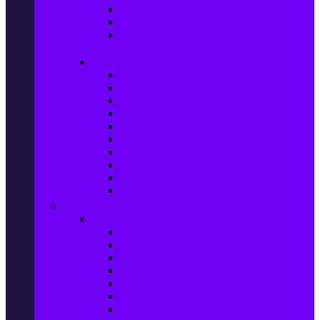
Ел. самобръсначки
Класически самобръсначки
Аксесоари за електрически
самобръсначки
Козметика & Продукти за лична грижа
Кремове за лице
Серуми и терапия за лице
Почистване на лице
Душ гелове
Лосиони за тяло
Дезодоранти и Антиперспиранти
Шампоани
Терапия за коса
Бои за коса и оксиданти
Онлайн аптека BENU
Дом, Градина & Petshop
Мебели и матраци
Офис столове, маси и бюра
Столове
Кухненско обзавеждане
Матраци
Обзавеждане за спалня
Фотьойли
Дивани