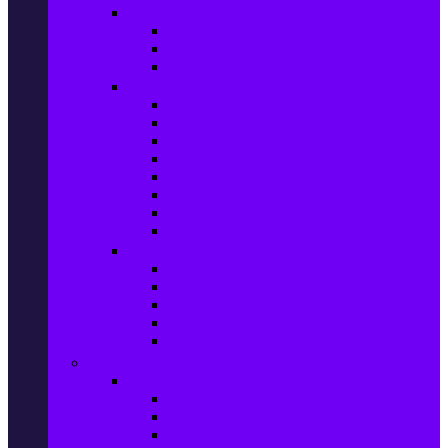
Прахосмукачки и ютии
Прахосмукачки
Ютии, парогенератори и др.
Парочистачки и водоструйки
Кухненски уреди
Електрически скари
Фритюрници
Хлебопекарни
Миксери
Пасатори
Блендери и чопъри
Месомелачки
Електрически фурни
Приготвяне на напитки
Кафе автом. и еспресо машини
Кафемашини
Кафемелачки
Сокоизтисквачки
Електрически кани
Мода
Мода за Жени
Всички предложения
Дамски якета и елеци
Ботуши и боти