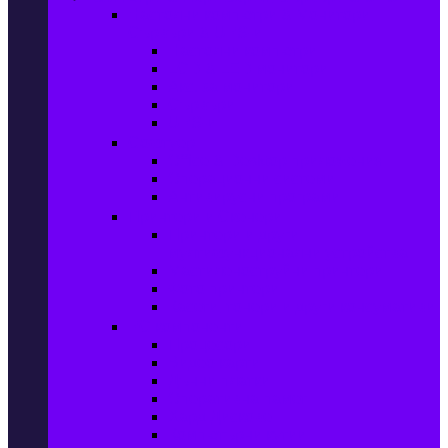
Настолни компютри & Монитори,
Сървъри & UPS-и
Настолни компютри
LCD & LED монитори
Акс. за монитори
Сървъри
UPS-и
Софтуер
Office & Desktop приложения
Операционни системи
Антивирусни програми
Принтери и Скенери
Принтери и други
мултифункционални устройства
Мастиленоструйни принтери
Фото принтери
Касети, тонери и други консумативи
PC компоненти
Процесори
Видео карти
Дънни платки
Оперативна памет
Хард Дискове
Компютърни кутии