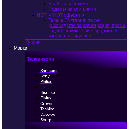
Арабски парфюми
Подаръчни комплекти
HOT
★ HOT оферти ★
Temu в България: пълно
ръководство за регистрация, промо
кодове, приложение, продукти и
изгодно пазаруване
Купони
Марки
Телевизори
Samsung
Sony
Philips
LG
Hisense
Finlux
Crown
Toshiba
Daewoo
Sharp