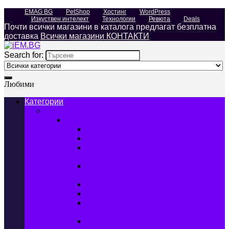
EMAG BG
PetShop
Хостинг
WordPress
Изкуствен интелект
Технологии
Ревюта
Deals
Почти всички магазини в каталога предлагат безплатна
доставка
Всички магазини КОНТАКТИ
Search for:
Любими
Категории
Телефони, Таблети & Лаптопи
Мобилни телефони и аксесоари
Мобилни телефони
Калъфи за мобилни телефони
Защитни фолиа за мобилни
телефони
Зарядни устройства за мобилни
телефони
Батерии за мобилни телефони
Bluetooth слушалки
Поставки и докинг станции за
мобилни телефони
Външни батерии за мобилни