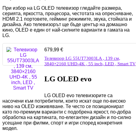
При избор на LG OLED телевизор гледайте размера,
серията, яркостта, процесора, честотата на опресняване,
HDMI 2.1 портовете, гейминг режимите, звука, стойката и
дизайна. Ако телевизорът ще бъде център на домашно
кино, OLED е един от най-силните варианти в гамата на
LG.
679,99
€
Телевизор LG 55UT73003LA , 139 см,
3840×2160 UHD-4K , 55 inch, LED , Smart TV
LG OLED evo
LG OLED evo телевизорите са
насочени към потребители, които искат още по-високо
ниво на OLED изживяване. Те често се позиционират
като по-премиум варианти с подобрена яркост, по-добра
обработка на картината, по-елегантен дизайн и по-силно
усещане при филми, спорт и игри според конкретния
модел.