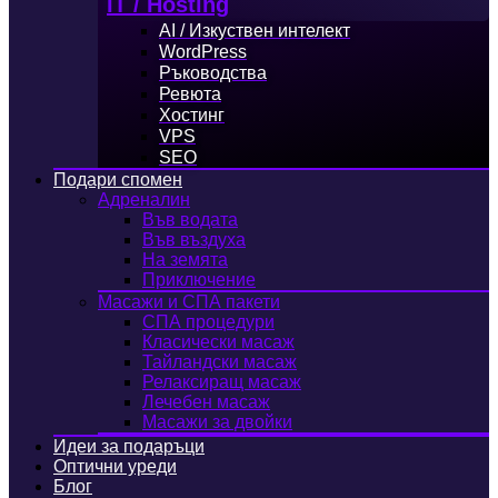
IT / Hosting
AI / Изкуствен интелект
WordPress
Ръководства
Ревюта
Хостинг
VPS
SEO
Подари спомен
Адреналин
Във водата
Във въздуха
На земята
Приключение
Масажи и СПА пакети
СПА процедури
Класически масаж
Тайландски масаж
Релаксиращ масаж
Лечебен масаж
Масажи за двойки
Идеи за подаръци
Оптични уреди
Блог