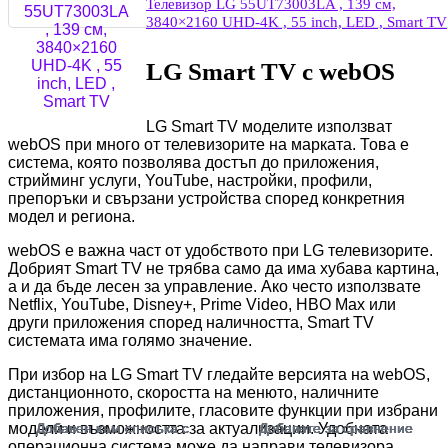
Телевизор LG 55UT73003LA , 139 см,
3840×2160 UHD-4K , 55 inch, LED , Smart TV
LG Smart TV с webOS
LG Smart TV моделите използват
webOS при много от телевизорите на марката. Това е
система, която позволява достъп до приложения,
стрийминг услуги, YouTube, настройки, профили,
препоръки и свързани устройства според конкретния
модел и региона.
webOS е важна част от удобството при LG телевизорите.
Добрият Smart TV не трябва само да има хубава картина,
а и да бъде лесен за управление. Ако често използвате
Netflix, YouTube, Disney+, Prime Video, HBO Max или
други приложения според наличността, Smart TV
системата има голямо значение.
При избор на LG Smart TV гледайте версията на webOS,
дистанционното, скоростта на менюто, наличните
приложения, профилите, гласовите функции при избрани
модели и възможността за актуализации. Удобната
Добавен към списъка с
Добавен към списъка с
Добавен към списъка с
Добавен към списъка с
Добавен към списъка с
Добавен към списъка с
Добавен към списъка с
Добавен към списъка с
Добавен към списъка с
Добавете за сравнение
Добавете за сравнение
Добавете за сравнение
Добавете за сравнение
Добавете за сравнение
Добавете за сравнение
Добавете за сравнение
Добавете за сравнение
Добавете за сравнение
операционна система може да направи телевизора