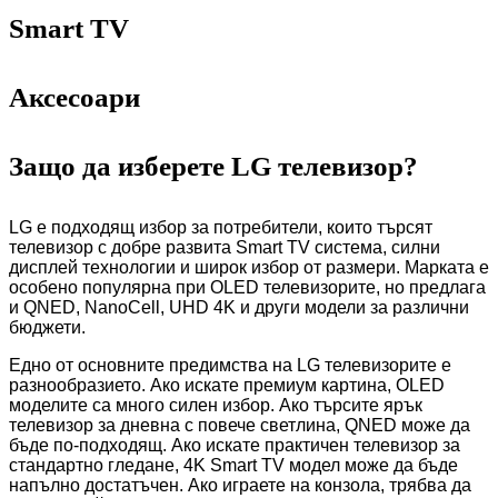
Smart TV
Аксесоари
Защо да изберете LG телевизор?
LG е подходящ избор за потребители, които търсят
телевизор с добре развита Smart TV система, силни
дисплей технологии и широк избор от размери. Марката е
особено популярна при OLED телевизорите, но предлага
и QNED, NanoCell, UHD 4K и други модели за различни
бюджети.
Едно от основните предимства на LG телевизорите е
разнообразието. Ако искате премиум картина, OLED
моделите са много силен избор. Ако търсите ярък
телевизор за дневна с повече светлина, QNED може да
бъде по-подходящ. Ако искате практичен телевизор за
стандартно гледане, 4K Smart TV модел може да бъде
напълно достатъчен. Ако играете на конзола, трябва да