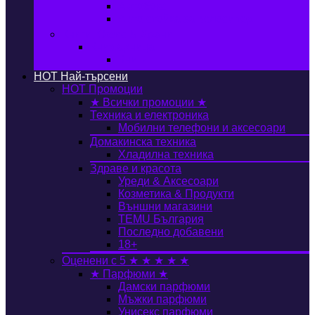
Автобокс
Авто стойка за велосипед
Книги, Офис & Храни
Книжарница
Книги
HOT
Най-търсени
HOT
Промоции
★ Всички промоции ★
Техника и електроника
Мобилни телефони и аксесоари
Домакинска техника
Хладилна техника
Здраве и красота
Уреди & Аксесоари
Козметика & Продукти
Външни магазини
TEMU България
Последно добавени
18+
Оценени с 5 ★ ★ ★ ★ ★
★ Парфюми ★
Дамски парфюми
Мъжки парфюми
Унисекс парфюми