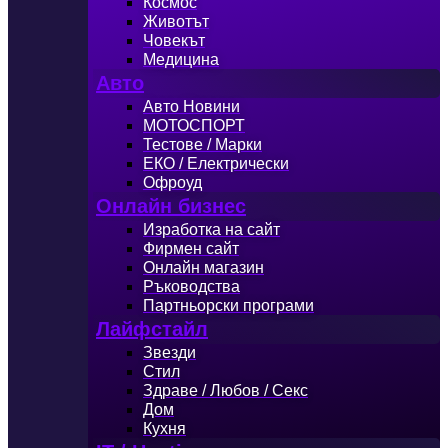
Космос
Животът
Човекът
Медицина
Авто
Авто Новини
МОТОСПОРТ
Тестове / Марки
ЕКО / Електрически
Офроуд
Онлайн бизнес
Изработка на сайт
Фирмен сайт
Онлайн магазин
Ръководства
Партньорски програми
Лайфстайл
Звезди
Стил
Здраве / Любов / Секс
Дом
Кухня