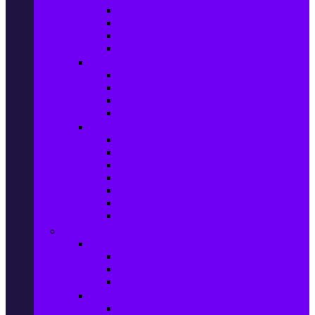
Фотоапарати Mirrorless
Компактни фотоапарати
Фотоапарати за моментни снимки
Фотоапарати аксесоари
Видео проектори & Екрани
Видео проектори
Аксесоари за видео проектори
Проекторни екрани
Интерактивни дъски
Audio & Домашно кино
Саундбари
Аудио системи
Смарт Аудио системи
Мултимедийни плеъри
Тонколони
Грамофони
Плеъри и Ресийвъри
Gaming
Гейминг конзоли
PlayStation
Xbox
Nintendo
Игри за конзола & Компютър
Игри за Playstation 5