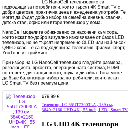
LG NanoCell телевизорите са
подходящи за потребители, които търсят 4K Smart TV с
добри цветове, практична цена и ежедневна употреба. Те
могат да бъдат добър избор за семейна дневна, спалня,
детска стая, офис или втори телевизор у дома.
NanoCell моделите обикновено са насочени към хора,
които искат по-добро визуално изживяване от базов LED
телевизор, но не търсят непременно OLED или най-висок
QNED клас. Те са подходящи за телевизия, филми, спорт,
YouTube и стрийминг.
При избор на LG NanoCell телевизор гледайте размера,
резолюцията, яркостта, операционната система, HDMI
портовете, дистанционното, звука и дизайна. Това може
да бъде балансиран избор за потребители, които искат
LG Smart TV без премиум цена.
679,99
€
Телевизор LG 55UT73003LA , 139 см,
3840×2160 UHD-4K , 55 inch, LED , Smart TV
LG UHD 4K телевизори