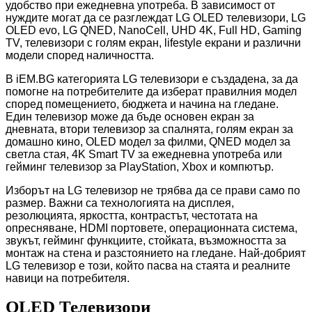
удобство при ежедневна употреба. В зависимост от
нуждите могат да се разглеждат LG OLED телевизори, LG
OLED evo, LG QNED, NanoCell, UHD 4K, Full HD, Gaming
TV, телевизори с голям екран, lifestyle екрани и различни
модели според наличността.
В iEM.BG категорията LG телевизори е създадена, за да
помогне на потребителите да изберат правилния модел
според помещението, бюджета и начина на гледане.
Един телевизор може да бъде основен екран за
дневната, втори телевизор за спалнята, голям екран за
домашно кино, OLED модел за филми, QNED модел за
светла стая, 4K Smart TV за ежедневна употреба или
гейминг телевизор за PlayStation, Xbox и компютър.
Изборът на LG телевизор не трябва да се прави само по
размер. Важни са технологията на дисплея,
резолюцията, яркостта, контрастът, честотата на
опресняване, HDMI портовете, операционната система,
звукът, гейминг функциите, стойката, възможността за
монтаж на стена и разстоянието на гледане. Най-добрият
LG телевизор е този, който пасва на стаята и реалните
навици на потребителя.
OLED Телевизори