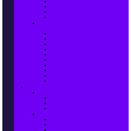
Захранващи блокове
Solid-State Drive (SSD)
IT аксесоари
Звукови платки
Периферия, Wireless & Системи за
наблюдение
USB памети
Външни хард дискове
Външни SSD
Клавиатури
Мишки
Тонколони за компютър
Слушалки за компютър
Външни оптични устройства
Уеб камери
Графични таблети
ТВ, Аудио & Фото
Телевизори & аксесоари
Телевизори
Стойки за телевизори
Дистанционни за телевизори
Видеокамери и Фотоапарати
Видеокамери
Видеокамери аксесоари
Фотоапарати DSLR