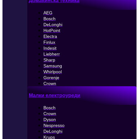
Домакинска техника
AEG
Bosch
DeLonghi
HotPoint
Electra
Finlux
Indesit
Liebherr
Sharp
Samsung
Whirlpool
Gorenje
Crown
Малки електроуреди
Bosch
Crown
Dyson
Nespresso
DeLonghi
Krups