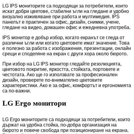
LG IPS мониторите са подходящи за потребители, които
искат добри цветове, стабилни ъгли на гледане и удобно
визуално изживяване при работа и мултимедия. IPS
панелът е практичен за офис, дизайн, снимки, учене,
гледане на видео, домашен офис и ежедневна употреба.
IPS монитор е добър избор, когато екранът се гледа от
различни ъгли или когато цветовете имат значение. Това
е полезно за работа с изображения, презентации, онлайн
срещи и споделяне на екран с други хора около бюрото.
При избор на LG IPS монитор гледайте резолюцията,
цветовото покритие, яркостта, стойката, портовете и
честотата. Ако ще го използвате за професионален
дизайн, проверете по-внимателно цветовите
характеристики. Ако е за офис, комфортът и ергономията
са по-важни.
LG Ergo монитори
LG Ergo мониторите са подходящи за потребители, които
държат на удобна стойка, по-добра организация на
бюрото и повече свобода при позициониране на екрана.