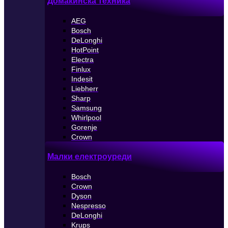
Домакинска техника
AEG
Bosch
DeLonghi
HotPoint
Electra
Finlux
Indesit
Liebherr
Sharp
Samsung
Whirlpool
Gorenje
Crown
Малки електроуреди
Bosch
Crown
Dyson
Nespresso
DeLonghi
Krups