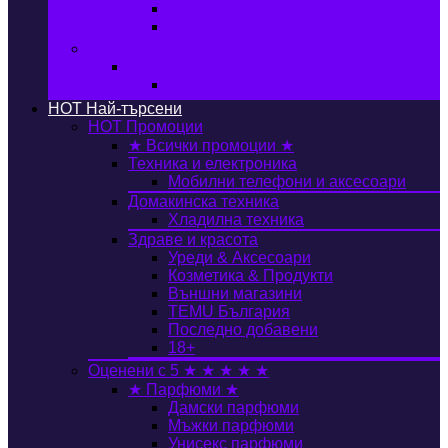
Автобокс
Авто стойка за велосипед
Книги, Офис & Храни
Книжарница
Книги
HOT
Най-търсени
HOT
Промоции
★ Всички промоции ★
Техника и електроника
Мобилни телефони и аксесоари
Домакинска техника
Хладилна техника
Здраве и красота
Уреди & Аксесоари
Козметика & Продукти
Външни магазини
TEMU България
Последно добавени
18+
Оценени с 5 ★ ★ ★ ★ ★
★ Парфюми ★
Дамски парфюми
Мъжки парфюми
Унисекс парфюми