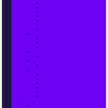
Колани за отслабване
Въжета за скачане
Постелки за упражнения
Фитнес аксесоари
Аксесоари за мултифункционални
фитнес уреди
Спортни добавки
Велосипеди, екипировка и аксесоари
Велосипеди
Детски велосипеди
Електрически велосипеди
Къмпинг артикули
Палатки за къмпинг
Спортни активности
Поход
Раници, куфари и чанти
Куфари
Пътни чанти
Спортни раници
Туристически раници
Спортни фитнес чанти
Аксесоари за пътуване
Авто & Направи си сам
Авто аксесоари