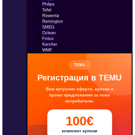
Philips
Tefal
Rowenta
Remington
SMEG
Oclean
Finlux
Karcher
WMF
TEMU
Регистрация в TEMU
Виж актуални оферти, купони и
промо предложения за нови
потребители.
100€
комплект купони