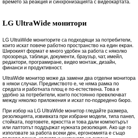
времето за реакция и синхронизацията с видеокартата.
LG UltraWide монитори
LG UltraWide мониторите са подходящи за потребители,
които искат повече работно пространство на един екран.
Широкият формат е много удобен за работа с няколко
прозореца, таблици, документи, браузър, чат, имейл,
редактори, програмиране, видео монтаж, дизайн,
финанси и продуктивност.
UltraWide монитор може да замени два отделни монитора
в някои случаи. Предимството е, че няма рамка по
средата и работната площ е по-естествена. Това е
удобно за потребители, които постоянно превключват
между няколко приложения и искат по-подредено бюро.
При избор на LG UltraWide монитор гледайте размера,
резолюцията, извивката при избрани модели, типа панел,
стойката, портовете, яркостта и това дали компютърът
или лаптопът поддържат нужната резолюция. Ако ще го
използвате за работа всеки ден, ергономията е също