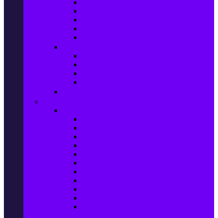
Маратонки и кецове
Дамски блузи
Дамски тениски
Дамски часовници
Дамски сандали
Мода за Мъже
Мъжки дънки
Мъжки маратонки и кецове
Мъжки часовници
Мъжки парфюми
Мода за ДЕЦА
Здраве и красота
Уреди & Аксесоари за лична грижа
Електрически четки за зъби
Устни иригатори
Епилатори
Козметични апарати
Уреди за маникюр и педикюр
Преси за коса
Сешоари
Маши за коса
Ролки за коса
Електрически четки за коса
Машинки за подстригване и
тримери