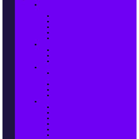
Настолни компютри & Монитори,
Сървъри & UPS-и
Настолни компютри
LCD & LED монитори
Акс. за монитори
Сървъри
UPS-и
Софтуер
Office & Desktop приложения
Операционни системи
Антивирусни програми
Принтери и Скенери
Принтери и други
мултифункционални устройства
Мастиленоструйни принтери
Фото принтери
Касети, тонери и други консумативи
PC компоненти
Процесори
Видео карти
Дънни платки
Оперативна памет
Хард Дискове
Компютърни кутии