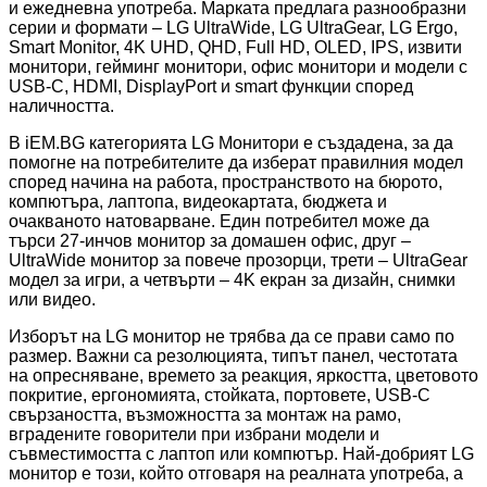
и ежедневна употреба. Марката предлага разнообразни
серии и формати – LG UltraWide, LG UltraGear, LG Ergo,
Smart Monitor, 4K UHD, QHD, Full HD, OLED, IPS, извити
монитори, гейминг монитори, офис монитори и модели с
USB-C, HDMI, DisplayPort и smart функции според
наличността.
В iEM.BG категорията LG Монитори е създадена, за да
помогне на потребителите да изберат правилния модел
според начина на работа, пространството на бюрото,
компютъра, лаптопа, видеокартата, бюджета и
очакваното натоварване. Един потребител може да
търси 27-инчов монитор за домашен офис, друг –
UltraWide монитор за повече прозорци, трети – UltraGear
модел за игри, а четвърти – 4K екран за дизайн, снимки
или видео.
Изборът на LG монитор не трябва да се прави само по
размер. Важни са резолюцията, типът панел, честотата
на опресняване, времето за реакция, яркостта, цветовото
покритие, ергономията, стойката, портовете, USB-C
свързаността, възможността за монтаж на рамо,
вградените говорители при избрани модели и
съвместимостта с лаптоп или компютър. Най-добрият LG
монитор е този, който отговаря на реалната употреба, а