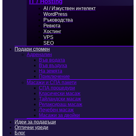
IT / Hosting
AI / Изкуствен интелект
WordPress
Ръководства
Ревюта
Хостинг
VPS
SEO
Подари спомен
Адреналин
Във водата
Във въздуха
На земята
Приключение
Масажи и СПА пакети
СПА процедури
Класически масаж
Тайландски масаж
Релаксиращ масаж
Лечебен масаж
Масажи за двойки
Идеи за подаръци
Оптични уреди
Блог