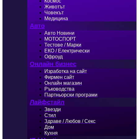
Космос
Животът
Човекът
Медицина
Авто
Авто Новини
МОТОСПОРТ
Тестове / Марки
ЕКО / Електрически
Офроуд
Онлайн бизнес
Изработка на сайт
Фирмен сайт
Онлайн магазин
Ръководства
Партньорски програми
Лайфстайл
Звезди
Стил
Здраве / Любов / Секс
Дом
Кухня