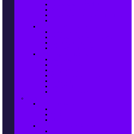
Фотоапарати Mirrorless
Компактни фотоапарати
Фотоапарати за моментни снимки
Фотоапарати аксесоари
Видео проектори & Екрани
Видео проектори
Аксесоари за видео проектори
Проекторни екрани
Интерактивни дъски
Audio & Домашно кино
Саундбари
Аудио системи
Смарт Аудио системи
Мултимедийни плеъри
Тонколони
Грамофони
Плеъри и Ресийвъри
Gaming
Гейминг конзоли
PlayStation
Xbox
Nintendo
Игри за конзола & Компютър
Игри за Playstation 5