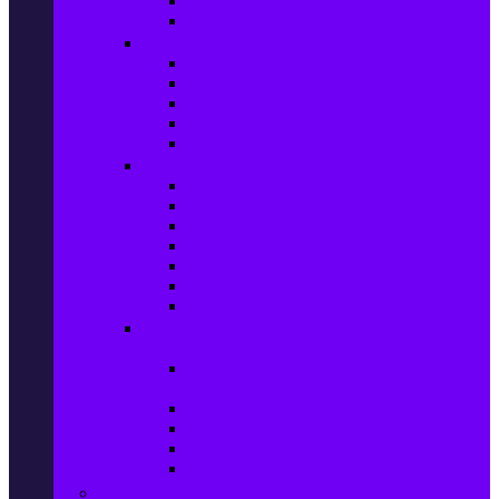
Сушилни за дрехи
Съдомиялни машини
Готварски печки и микровълнови
Готварски печки
Котлони
Електрически фурни
Микровълнови фурни
Абсорбатори
Уреди за вграждане
Фурни за вграждане
Плотове
Абсорбатори за вграждане
Микровълнови за вграждане
Перални машини за вграждане
Съдомиялни за вграждане
Хладилници за вграждане
Бойлери, Климатици & Уреди за
отопление
Климатици на промоция с висока
ефективност – Топ марки
Електрически конвектори
Вентилаторни печки
Бойлери
Електрически камини
Малки електроуреди