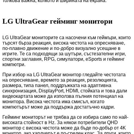
толкова важна, колкото и ширината на екрана.
LG UltraGear гейминг монитори
LG UltraGear мониторите са насочени към геймъри, които
търсят бърза реакция, висока честота на опресняване,
по-плавно движение и по-добро визуално усещане в
игрите. Те са подходящи за шутъри, състезателни игри,
спортни заглавия, RPG, симулатори, eSports и гейминг
компютри.
При избор на LG UltraGear монитор гледайте честотата
на опресняване, времето за реакция, резолюцията,
размера, типа панел, поддръжката на адаптивна
синхронизация, DisplayPort, HDMI, стойката и това дали
видеокартата може да използва пълния потенциал на
монитора. Висока честота има смисъл, когато
компютърът може да поддържа достатъчно кадри.
Гейминг мониторът не трябва да се избира само по най-
високата стойност в Hz. За някои потребители QHD
монитор с висока честота може да бъде по-добър от 4K
монитор, ако хардуерът е по-среден клас. За други, които