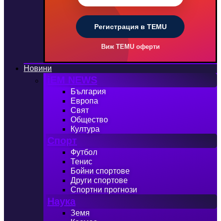
Регистрация в TEMU
Виж TEMU оферти
Новини
iEM NEWS
България
Европа
Свят
Общество
Култура
Спорт
Футбол
Тенис
Бойни спортове
Други спортове
Спортни прогнози
Наука
Земя