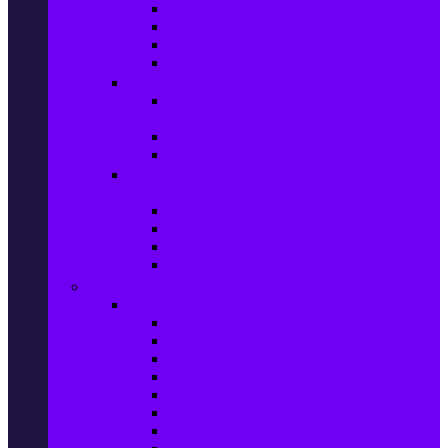
Игри за Playstation 4
Игри за Xbox One
Игри за Nintendo
Игри за Компютър
Гейминг аксесоари
Контролери, волани & гейминг
слушалки
VR Gaming Очила
VR Gaming Аксесоари
Гейминг Лаптопи, Настолни компютри &
Монитори
Гейминг Лаптопи
Гейминг Настолни компютри
Гейминг Монитори
Гейминг аксесоари за PC
Големи електроуреди
Хладилна техника
Хладилници
Хладилници side by side
Хладилници с фризер
Хладилни витрини
Фризери и ледогенератори
Фризерни ракли
Перални