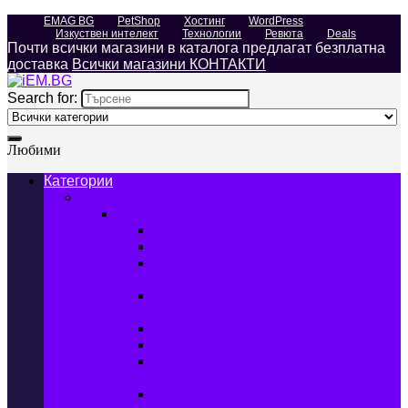
EMAG BG
PetShop
Хостинг
WordPress
Изкуствен интелект
Технологии
Ревюта
Deals
Почти всички магазини в каталога предлагат безплатна
доставка
Всички магазини КОНТАКТИ
Search for:
Любими
Категории
Телефони, Таблети & Лаптопи
Мобилни телефони и аксесоари
Мобилни телефони
Калъфи за мобилни телефони
Защитни фолиа за мобилни
телефони
Зарядни устройства за мобилни
телефони
Батерии за мобилни телефони
Bluetooth слушалки
Поставки и докинг станции за
мобилни телефони
Външни батерии за мобилни