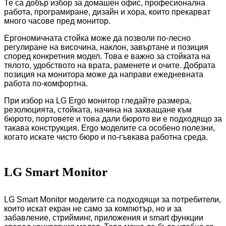
Те са добър избор за домашен офис, професионална
работа, програмиране, дизайн и хора, които прекарват
много часове пред монитор.
Ергономичната стойка може да позволи по-лесно
регулиране на височина, наклон, завъртане и позиция
според конкретния модел. Това е важно за стойката на
тялото, удобството на врата, раменете и очите. Добрата
позиция на монитора може да направи ежедневната
работа по-комфортна.
При избор на LG Ergo монитор гледайте размера,
резолюцията, стойката, начина на захващане към
бюрото, портовете и това дали бюрото ви е подходящо за
такава конструкция. Ergo моделите са особено полезни,
когато искате чисто бюро и по-гъвкава работна среда.
LG Smart Monitor
LG Smart Monitor моделите са подходящи за потребители,
които искат екран не само за компютър, но и за
забавление, стрийминг, приложения и smart функции