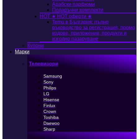
Арабски парфюми
Подаръчни комплекти
HOT
★ HOT оферти ★
Temu в България: пълно
ръководство за регистрация, промо
кодове, приложение, продукти и
изгодно пазаруване
Купони
Марки
Телевизори
Samsung
Sony
Philips
LG
Hisense
Finlux
Crown
Toshiba
Daewoo
Sharp