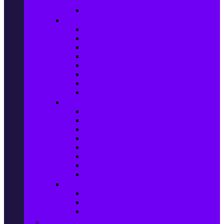
телефони
Карти памет
Лаптопи и аксесоари
Лаптопи
Чанти за лаптопи
Памет за лаптопи
Хард дискове за лаптопи
Охладителни подложки
Зарядни устройства за лаптоп
Батерии за лаптоп
Други лаптоп аксесоари
Таблети и аксесоари
Таблети
Калъфи за таблети
Защитни фолиа за таблети
Зарядни устройства за таблети
Поставки за кола & docking
Клавиатури за таблети
Кабели и адаптери за таблети
Други аксесоари за таблети
Джаджи & Smart технологии
Smartwatch
Фитнес гривни
Други джаджи
Компютри & Периферия, Сървъри & UPS-и