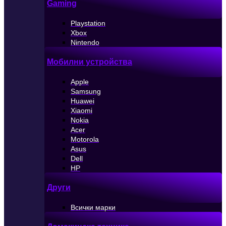
Gaming
Playstation
Xbox
Nintendo
Мобилни устройства
Apple
Samsung
Huawei
Xiaomi
Nokia
Acer
Motorola
Asus
Dell
HP
Други
Всички марки