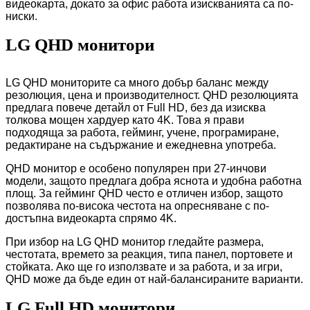
видеокарта, докато за офис работа изискванията са по-
ниски.
LG QHD монитори
LG QHD мониторите са много добър баланс между
резолюция, цена и производителност. QHD резолюцията
предлага повече детайл от Full HD, без да изисква
толкова мощен хардуер като 4K. Това я прави
подходяща за работа, гейминг, учене, програмиране,
редактиране на съдържание и ежедневна употреба.
QHD монитор е особено популярен при 27-инчови
модели, защото предлага добра яснота и удобна работна
площ. За гейминг QHD често е отличен избор, защото
позволява по-висока честота на опресняване с по-
достъпна видеокарта спрямо 4K.
При избор на LG QHD монитор гледайте размера,
честотата, времето за реакция, типа панел, портовете и
стойката. Ако ще го използвате и за работа, и за игри,
QHD може да бъде един от най-балансираните варианти.
LG Full HD монитори