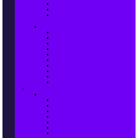
Ел. самобръсначки
Класически самобръсначки
Аксесоари за електрически
самобръсначки
Козметика & Продукти за лична грижа
Кремове за лице
Серуми и терапия за лице
Почистване на лице
Душ гелове
Лосиони за тяло
Дезодоранти и Антиперспиранти
Шампоани
Терапия за коса
Бои за коса и оксиданти
Онлайн аптека BENU
Дом, Градина & Petshop
Мебели и матраци
Офис столове, маси и бюра
Столове
Кухненско обзавеждане
Матраци
Обзавеждане за спалня
Фотьойли
Дивани