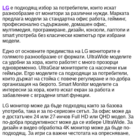
LG
е подходящ избор за потребители, които искат
разнообразие от монитори за различни нужди. Марката
предлага модели за стандартна офис работа, гейминг,
професионално съдържание, домашен офис,
мултимедия, програмиране, дизайн, конзоли, лаптопи и
smart употреба без класически компютър при избрани
модели.
Едно от основните предимства на LG мониторите е
голямото разнообразие от формати. UltraWide моделите
са удобни за хора, които работят с много прозорци
едновременно. UltraGear мониторите са насочени към
геймъри. Ergo моделите са подходящи за потребители,
които държат на стойка с повече регулиране и по-добра
организация на бюрото. Smart Monitor моделите са
интересни за хора, които искат екран за работа и
забавление с вградени smart функции.
LG монитор може да бъде подходящ както за базова
употреба, така и за по-сериозен сетъп. За офис може да
е достатъчен 24 или 27-инчов Full HD или QHD модел. За
по-добра продуктивност може да се избере UltraWide. За
дизайн и видео обработка 4K монитор може да бъде по-
подходящ. За игри са важни честотата на опресняване,