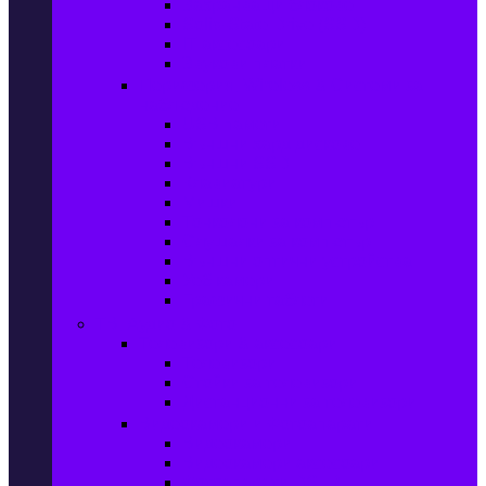
Захранващи блокове
Solid-State Drive (SSD)
IT аксесоари
Звукови платки
Периферия, Wireless & Системи за
наблюдение
USB памети
Външни хард дискове
Външни SSD
Клавиатури
Мишки
Тонколони за компютър
Слушалки за компютър
Външни оптични устройства
Уеб камери
Графични таблети
ТВ, Аудио & Фото
Телевизори & аксесоари
Телевизори
Стойки за телевизори
Дистанционни за телевизори
Видеокамери и Фотоапарати
Видеокамери
Видеокамери аксесоари
Фотоапарати DSLR