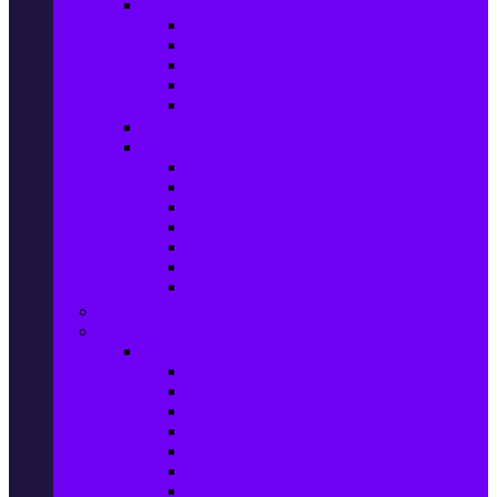
Домашен текстил
Спално бельо
Възглавници
Олекотени завивки
Хавлии за баня
Килими
Готвене и сервиране
PetShop
Кучета
Котки
Птици
Риби / Акваристика
Малки животни
Влечуги
Общи продукти
Играчки & Детски артикули
Спорт & Свободно време
Фитнес уреди и аксесоари
Бягащи пътеки
Велоергометри
Мултифункционални фитнес уреди
Гири и дъмбели
Степери
Вибро платформи
Фитнес топки