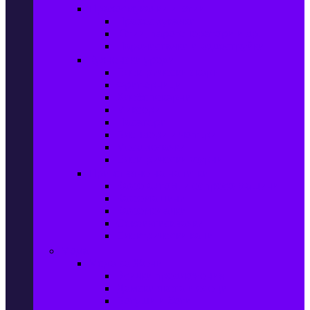
Прахосмукачки и ютии
Прахосмукачки
Ютии, парогенератори и др.
Парочистачки и водоструйки
Кухненски уреди
Електрически скари
Фритюрници
Хлебопекарни
Миксери
Пасатори
Блендери и чопъри
Месомелачки
Електрически фурни
Приготвяне на напитки
Кафе автом. и еспресо машини
Кафемашини
Кафемелачки
Сокоизтисквачки
Електрически кани
Мода
Мода за Жени
Всички предложения
Дамски якета и елеци
Ботуши и боти