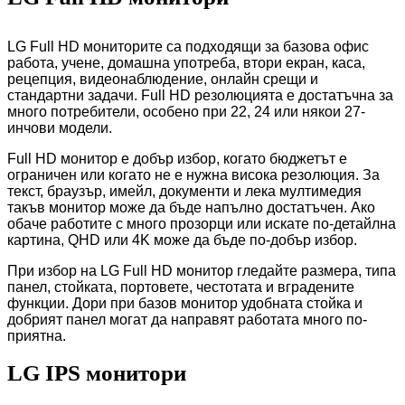
LG Full HD мониторите са подходящи за базова офис
работа, учене, домашна употреба, втори екран, каса,
рецепция, видеонаблюдение, онлайн срещи и
стандартни задачи. Full HD резолюцията е достатъчна за
много потребители, особено при 22, 24 или някои 27-
инчови модели.
Full HD монитор е добър избор, когато бюджетът е
ограничен или когато не е нужна висока резолюция. За
текст, браузър, имейл, документи и лека мултимедия
такъв монитор може да бъде напълно достатъчен. Ако
обаче работите с много прозорци или искате по-детайлна
картина, QHD или 4K може да бъде по-добър избор.
При избор на LG Full HD монитор гледайте размера, типа
панел, стойката, портовете, честотата и вградените
функции. Дори при базов монитор удобната стойка и
добрият панел могат да направят работата много по-
приятна.
LG IPS монитори