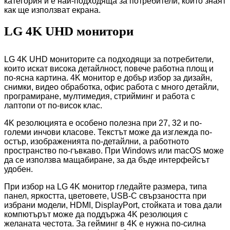
категория и е най-подходяща за потребители, които знаят
как ще използват екрана.
LG 4K UHD монитори
LG 4K UHD мониторите са подходящи за потребители,
които искат висока детайлност, повече работна площ и
по-ясна картина. 4K монитор е добър избор за дизайн,
снимки, видео обработка, офис работа с много детайли,
програмиране, мултимедия, стрийминг и работа с
лаптопи от по-висок клас.
4K резолюцията е особено полезна при 27, 32 и по-
големи инчови класове. Текстът може да изглежда по-
остър, изображенията по-детайлни, а работното
пространство по-гъвкаво. При Windows или macOS може
да се използва мащабиране, за да бъде интерфейсът
удобен.
При избор на LG 4K монитор гледайте размера, типа
панел, яркостта, цветовете, USB-C свързаността при
избрани модели, HDMI, DisplayPort, стойката и това дали
компютърът може да поддържа 4K резолюция с
желаната честота. За гейминг в 4K е нужна по-силна