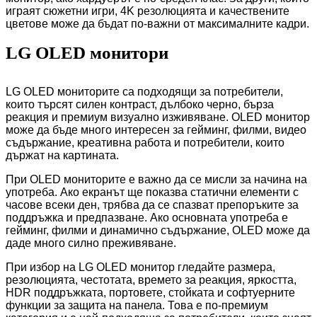
играят сюжетни игри, 4K резолюцията и качествените
цветове може да бъдат по-важни от максималните кадри.
LG OLED монитори
LG OLED мониторите са подходящи за потребители,
които търсят силен контраст, дълбоко черно, бърза
реакция и премиум визуално изживяване. OLED монитор
може да бъде много интересен за гейминг, филми, видео
съдържание, креативна работа и потребители, които
държат на картината.
При OLED мониторите е важно да се мисли за начина на
употреба. Ако екранът ще показва статични елементи с
часове всеки ден, трябва да се спазват препоръките за
поддръжка и предпазване. Ако основната употреба е
гейминг, филми и динамично съдържание, OLED може да
даде много силно преживяване.
При избор на LG OLED монитор гледайте размера,
резолюцията, честотата, времето за реакция, яркостта,
HDR поддръжката, портовете, стойката и софтуерните
функции за защита на панела. Това е по-премиум