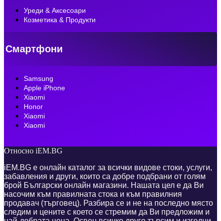
Уреди & Аксесоари
Козметика & Продукти
Смартфони
Samsung
Apple iPhone
Xiaomi
Honor
Xiaomi
Xiaomi
Относно iEM.BG
iEM.BG е онлайн каталог за всички видове стоки, услуги,
забавления и други, които са добре подбрани от голям
брой Български онлайн магазини. Нашата цел е да Ви
насочим към правилната стока и към правилния
продавач (търговец). Разбира се и не на последно място
следим и цените с което се стремим да Ви предложим и
най-добрата цена. Освен всичко друго търсим и изгодни