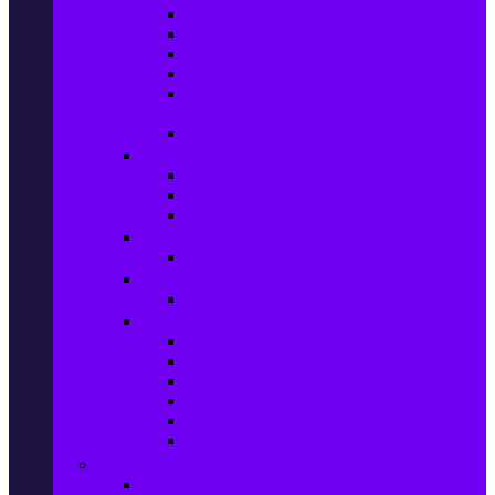
Колани за отслабване
Въжета за скачане
Постелки за упражнения
Фитнес аксесоари
Аксесоари за мултифункционални
фитнес уреди
Спортни добавки
Велосипеди, екипировка и аксесоари
Велосипеди
Детски велосипеди
Електрически велосипеди
Къмпинг артикули
Палатки за къмпинг
Спортни активности
Поход
Раници, куфари и чанти
Куфари
Пътни чанти
Спортни раници
Туристически раници
Спортни фитнес чанти
Аксесоари за пътуване
Авто & Направи си сам
Авто аксесоари