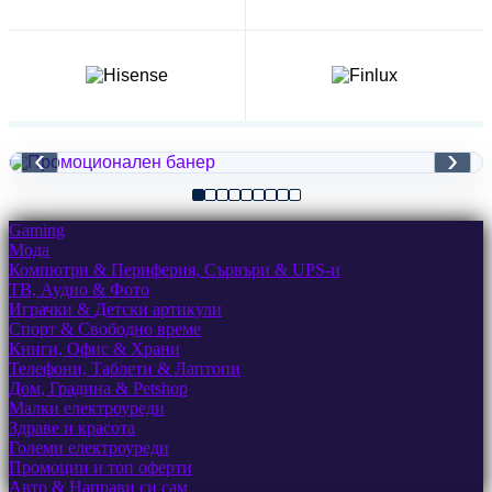
‹
›
Gaming
Мода
Компютри & Периферия, Сървъри & UPS-и
ТВ, Аудио & Фото
Играчки & Детски артикули
Спорт & Свободно време
Книги, Офис & Храни
Телефони, Таблети & Лаптопи
Дом, Градина & Petshop
Малки електроуреди
Здраве и красота
Големи електроуреди
Промоции и топ оферти
Авто & Направи си сам