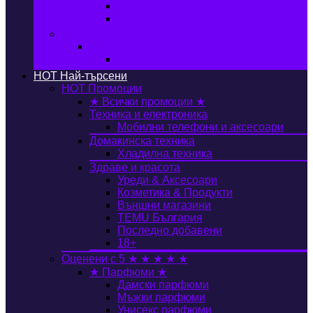
Автобокс
Авто стойка за велосипед
Книги, Офис & Храни
Книжарница
Книги
HOT
Най-търсени
HOT
Промоции
★ Всички промоции ★
Техника и електроника
Мобилни телефони и аксесоари
Домакинска техника
Хладилна техника
Здраве и красота
Уреди & Аксесоари
Козметика & Продукти
Външни магазини
TEMU България
Последно добавени
18+
Оценени с 5 ★ ★ ★ ★ ★
★ Парфюми ★
Дамски парфюми
Мъжки парфюми
Унисекс парфюми