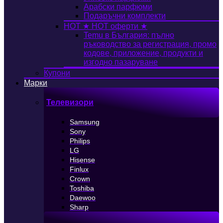
Арабски парфюми
Подаръчни комплекти
HOT
★ HOT оферти ★
Temu в България: пълно
ръководство за регистрация, промо
кодове, приложение, продукти и
изгодно пазаруване
Купони
Марки
Телевизори
Samsung
Sony
Philips
LG
Hisense
Finlux
Crown
Toshiba
Daewoo
Sharp