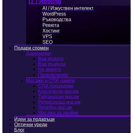
IT / Hosting
AI / Изкуствен интелект
WordPress
Ръководства
Ревюта
Хостинг
VPS
SEO
Подари спомен
Адреналин
Във водата
Във въздуха
На земята
Приключение
Масажи и СПА пакети
СПА процедури
Класически масаж
Тайландски масаж
Релаксиращ масаж
Лечебен масаж
Масажи за двойки
Идеи за подаръци
Оптични уреди
Блог