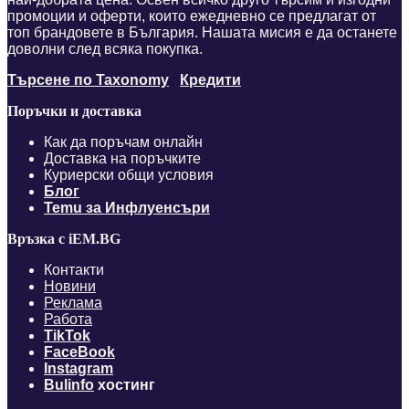
промоции и оферти, които ежедневно се предлагат от
топ брандовете в България. Нашата мисия е да останете
доволни след всяка покупка.
Търсене по Taxonomy
Кредити
Поръчки и доставка
Как да поръчам онлайн
Доставка на поръчките
Куриерски общи условия
Блог
Temu за Инфлуенсъри
Връзка с iEM.BG
Контакти
Новини
Реклама
Работа
TikTok
FaceBook
Instagram
Bulinfo
хостинг