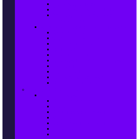
Ел. самобръсначки
Класически самобръсначки
Аксесоари за електрически
самобръсначки
Козметика & Продукти за лична грижа
Кремове за лице
Серуми и терапия за лице
Почистване на лице
Душ гелове
Лосиони за тяло
Дезодоранти и Антиперспиранти
Шампоани
Терапия за коса
Бои за коса и оксиданти
Онлайн аптека BENU
Дом, Градина & Petshop
Мебели и матраци
Офис столове, маси и бюра
Столове
Кухненско обзавеждане
Матраци
Обзавеждане за спалня
Фотьойли
Дивани