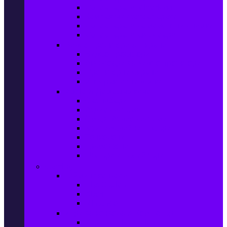
Фотоапарати Mirrorless
Компактни фотоапарати
Фотоапарати за моментни снимки
Фотоапарати аксесоари
Видео проектори & Екрани
Видео проектори
Аксесоари за видео проектори
Проекторни екрани
Интерактивни дъски
Audio & Домашно кино
Саундбари
Аудио системи
Смарт Аудио системи
Мултимедийни плеъри
Тонколони
Грамофони
Плеъри и Ресийвъри
Gaming
Гейминг конзоли
PlayStation
Xbox
Nintendo
Игри за конзола & Компютър
Игри за Playstation 5