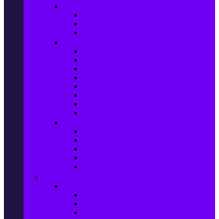
Прахосмукачки и ютии
Прахосмукачки
Ютии, парогенератори и др.
Парочистачки и водоструйки
Кухненски уреди
Електрически скари
Фритюрници
Хлебопекарни
Миксери
Пасатори
Блендери и чопъри
Месомелачки
Електрически фурни
Приготвяне на напитки
Кафе автом. и еспресо машини
Кафемашини
Кафемелачки
Сокоизтисквачки
Електрически кани
Мода
Мода за Жени
Всички предложения
Дамски якета и елеци
Ботуши и боти