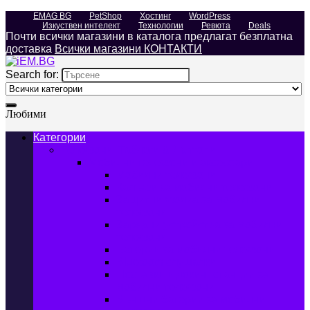
EMAG BG
PetShop
Хостинг
WordPress
Изкуствен интелект
Технологии
Ревюта
Deals
Почти всички магазини в каталога предлагат безплатна
доставка
Всички магазини КОНТАКТИ
Search for:
Любими
Категории
Телефони, Таблети & Лаптопи
Мобилни телефони и аксесоари
Мобилни телефони
Калъфи за мобилни телефони
Защитни фолиа за мобилни
телефони
Зарядни устройства за мобилни
телефони
Батерии за мобилни телефони
Bluetooth слушалки
Поставки и докинг станции за
мобилни телефони
Външни батерии за мобилни