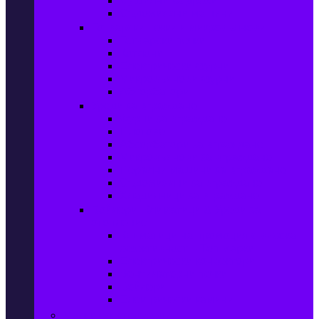
Сушилни за дрехи
Съдомиялни машини
Готварски печки и микровълнови
Готварски печки
Котлони
Електрически фурни
Микровълнови фурни
Абсорбатори
Уреди за вграждане
Фурни за вграждане
Плотове
Абсорбатори за вграждане
Микровълнови за вграждане
Перални машини за вграждане
Съдомиялни за вграждане
Хладилници за вграждане
Бойлери, Климатици & Уреди за
отопление
Климатици на промоция с висока
ефективност – Топ марки
Електрически конвектори
Вентилаторни печки
Бойлери
Електрически камини
Малки електроуреди