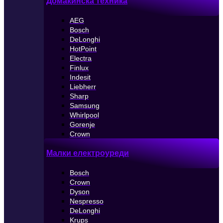
Домакинска техника
AEG
Bosch
DeLonghi
HotPoint
Electra
Finlux
Indesit
Liebherr
Sharp
Samsung
Whirlpool
Gorenje
Crown
Малки електроуреди
Bosch
Crown
Dyson
Nespresso
DeLonghi
Krups