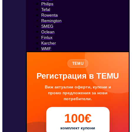
Philips
Tefal
Rowenta
Remington
SMEG
Oclean
Finlux
Karcher
WMF
TEMU
Регистрация в TEMU
Виж актуални оферти, купони и
промо предложения за нови
потребители.
100€
комплект купони