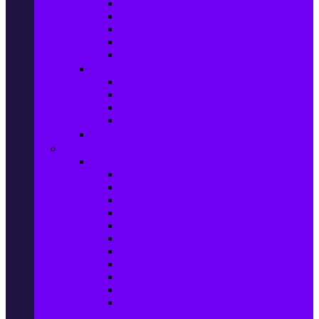
Маратонки и кецове
Дамски блузи
Дамски тениски
Дамски часовници
Дамски сандали
Мода за Мъже
Мъжки дънки
Мъжки маратонки и кецове
Мъжки часовници
Мъжки парфюми
Мода за ДЕЦА
Здраве и красота
Уреди & Аксесоари за лична грижа
Електрически четки за зъби
Устни иригатори
Епилатори
Козметични апарати
Уреди за маникюр и педикюр
Преси за коса
Сешоари
Маши за коса
Ролки за коса
Електрически четки за коса
Машинки за подстригване и
тримери