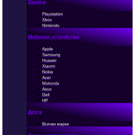
Gaming
Playstation
Xbox
Nintendo
Мобилни устройства
Apple
Samsung
Huawei
Xiaomi
Nokia
Acer
Motorola
Asus
Dell
HP
Други
Всички марки