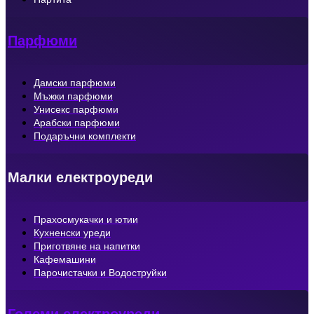
Парфюми
Дамски парфюми
Мъжки парфюми
Унисекс парфюми
Арабски парфюми
Подаръчни комплекти
Малки електроуреди
Прахосмукачки и ютии
Кухненски уреди
Приготвяне на напитки
Кафемашини
Парочистачки и Водоструйки