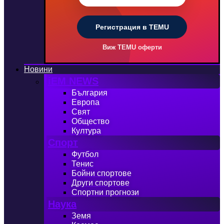
Регистрация в TEMU
Виж TEMU оферти
Новини
iEM NEWS
България
Европа
Свят
Общество
Култура
Спорт
Футбол
Тенис
Бойни спортове
Други спортове
Спортни прогнози
Наука
Земя