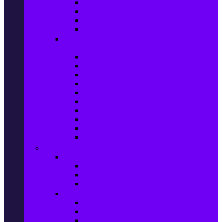
Захранващи блокове
Solid-State Drive (SSD)
IT аксесоари
Звукови платки
Периферия, Wireless & Системи за
наблюдение
USB памети
Външни хард дискове
Външни SSD
Клавиатури
Мишки
Тонколони за компютър
Слушалки за компютър
Външни оптични устройства
Уеб камери
Графични таблети
ТВ, Аудио & Фото
Телевизори & аксесоари
Телевизори
Стойки за телевизори
Дистанционни за телевизори
Видеокамери и Фотоапарати
Видеокамери
Видеокамери аксесоари
Фотоапарати DSLR