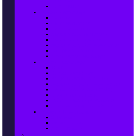
телефони
Карти памет
Лаптопи и аксесоари
Лаптопи
Чанти за лаптопи
Памет за лаптопи
Хард дискове за лаптопи
Охладителни подложки
Зарядни устройства за лаптоп
Батерии за лаптоп
Други лаптоп аксесоари
Таблети и аксесоари
Таблети
Калъфи за таблети
Защитни фолиа за таблети
Зарядни устройства за таблети
Поставки за кола & docking
Клавиатури за таблети
Кабели и адаптери за таблети
Други аксесоари за таблети
Джаджи & Smart технологии
Smartwatch
Фитнес гривни
Други джаджи
Компютри & Периферия, Сървъри & UPS-и