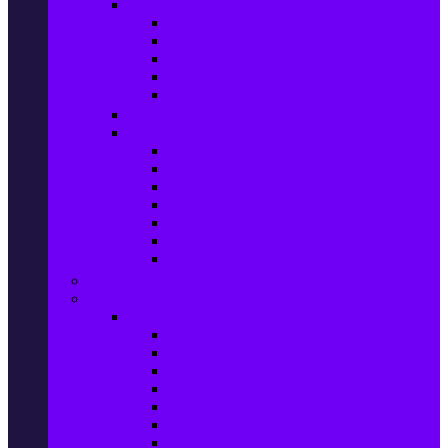
Домашен текстил
Спално бельо
Възглавници
Олекотени завивки
Хавлии за баня
Килими
Готвене и сервиране
PetShop
Кучета
Котки
Птици
Риби / Акваристика
Малки животни
Влечуги
Общи продукти
Играчки & Детски артикули
Спорт & Свободно време
Фитнес уреди и аксесоари
Бягащи пътеки
Велоергометри
Мултифункционални фитнес уреди
Гири и дъмбели
Степери
Вибро платформи
Фитнес топки