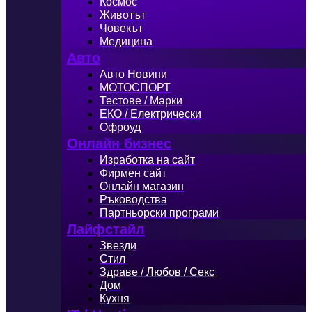
Космос
Животът
Човекът
Медицина
Авто
Авто Новини
МОТОСПОРТ
Тестове / Марки
ЕКО / Електрически
Офроуд
Онлайн бизнес
Изработка на сайт
Фирмен сайт
Онлайн магазин
Ръководства
Партньорски програми
Лайфстайл
Звезди
Стил
Здраве / Любов / Секс
Дом
Кухня