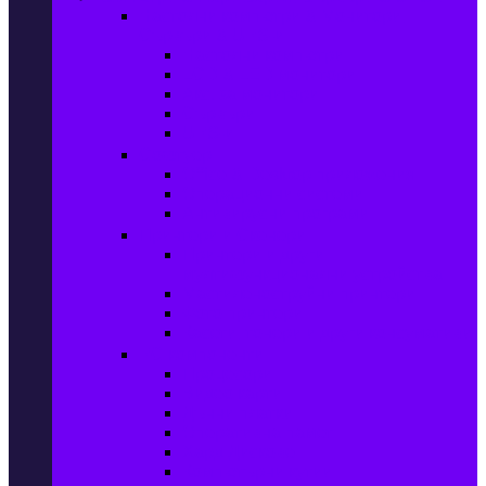
Настолни компютри & Монитори,
Сървъри & UPS-и
Настолни компютри
LCD & LED монитори
Акс. за монитори
Сървъри
UPS-и
Софтуер
Office & Desktop приложения
Операционни системи
Антивирусни програми
Принтери и Скенери
Принтери и други
мултифункционални устройства
Мастиленоструйни принтери
Фото принтери
Касети, тонери и други консумативи
PC компоненти
Процесори
Видео карти
Дънни платки
Оперативна памет
Хард Дискове
Компютърни кутии