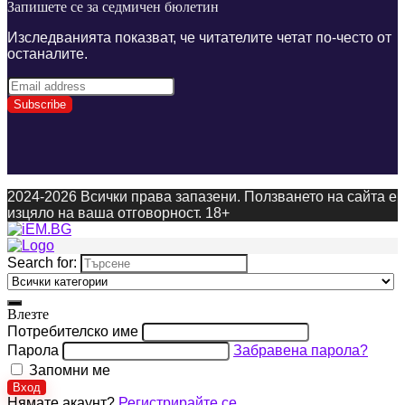
Запишете се за седмичен бюлетин
Изследванията показват, че читателите четат по-често от
останалите.
2024-2026 Всички права запазени. Ползването на сайта е
изцяло на ваша отговорност. 18+
Search for:
Влезте
Потребителско име
Парола
Забравена парола?
Запомни ме
Вход
Нямате акаунт?
Регистрирайте се