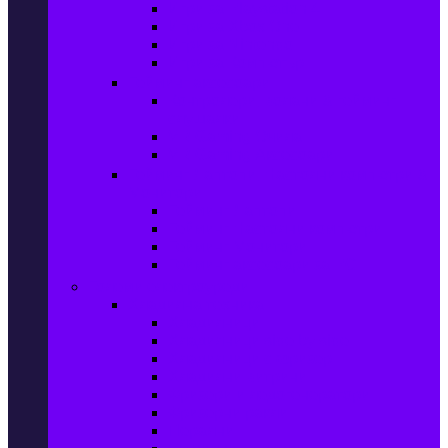
Игри за Playstation 4
Игри за Xbox One
Игри за Nintendo
Игри за Компютър
Гейминг аксесоари
Контролери, волани & гейминг
слушалки
VR Gaming Очила
VR Gaming Аксесоари
Гейминг Лаптопи, Настолни компютри &
Монитори
Гейминг Лаптопи
Гейминг Настолни компютри
Гейминг Монитори
Гейминг аксесоари за PC
Големи електроуреди
Хладилна техника
Хладилници
Хладилници side by side
Хладилници с фризер
Хладилни витрини
Фризери и ледогенератори
Фризерни ракли
Перални