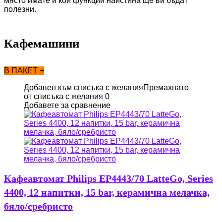
място имате и кои функции наистина ще ви бъдат
полезни.
Кафемашини
В ПАКЕТ +
Добавен към списъка с желания
Премахнато
от списъка с желания
0
Добавете за сравнение
Кафеавтомат Philips EP4443/70 LatteGo, Series
4400, 12 напитки, 15 bar, керамична мелачка,
бяло/сребристо