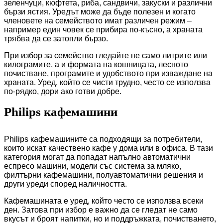
зеленчуци, кюфтета, риба, сандвичи, закуски и различни
бързи ястия. Уредът може да бъде полезен и когато
членовете на семейството имат различен режим –
например един човек се прибира по-късно, а храната
трябва да се затопли бързо.
При избор за семейство гледайте не само литрите или
килограмите, а и формата на кошницата, лесното
почистване, програмите и удобството при изваждане на
храната. Уред, който се чисти трудно, често се използва
по-рядко, дори ако готви добре.
Philips кафемашини
Philips кафемашините са подходящи за потребители,
които искат качествено кафе у дома или в офиса. В тази
категория могат да попадат напълно автоматични
еспресо машини, модели със система за мляко,
филтърни кафемашини, полуавтоматични решения и
други уреди според наличността.
Кафемашината е уред, който често се използва всеки
ден. Затова при избор е важно да се гледат не само
вкусът и броят напитки, но и поддръжката, почистването,