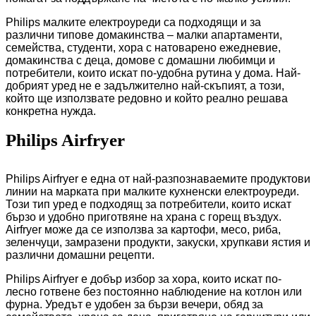
Philips малките електроуреди са подходящи и за
различни типове домакинства – малки апартаменти,
семейства, студенти, хора с натоварено ежедневие,
домакинства с деца, домове с домашни любимци и
потребители, които искат по-удобна рутина у дома. Най-
добрият уред не е задължително най-скъпият, а този,
който ще използвате редовно и който реално решава
конкретна нужда.
Philips Airfryer
Philips Airfryer е една от най-разпознаваемите продуктови
линии на марката при малките кухненски електроуреди.
Този тип уред е подходящ за потребители, които искат
бързо и удобно приготвяне на храна с горещ въздух.
Airfryer може да се използва за картофи, месо, риба,
зеленчуци, замразени продукти, закуски, хрупкави ястия и
различни домашни рецепти.
Philips Airfryer е добър избор за хора, които искат по-
лесно готвене без постоянно наблюдение на котлон или
фурна. Уредът е удобен за бързи вечери, обяд за