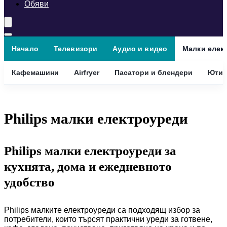
Обяви
Начало
Телевизори
Аудио и видео
Малки елек
Кафемашини
Airfryer
Пасатори и блендери
Ютии
Philips малки електроуреди
Philips малки електроуреди за
кухнята, дома и ежедневното
удобство
Philips малките електроуреди са подходящ избор за
потребители, които търсят практични уреди за готвене,