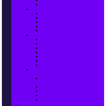
Сушилни за дрехи
Съдомиялни машини
Готварски печки и микровълнови
Готварски печки
Котлони
Електрически фурни
Микровълнови фурни
Абсорбатори
Уреди за вграждане
Фурни за вграждане
Плотове
Абсорбатори за вграждане
Микровълнови за вграждане
Перални машини за вграждане
Съдомиялни за вграждане
Хладилници за вграждане
Бойлери, Климатици & Уреди за
отопление
Климатици на промоция с висока
ефективност – Топ марки
Електрически конвектори
Вентилаторни печки
Бойлери
Електрически камини
Малки електроуреди