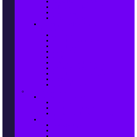
Захранващи блокове
Solid-State Drive (SSD)
IT аксесоари
Звукови платки
Периферия, Wireless & Системи за
наблюдение
USB памети
Външни хард дискове
Външни SSD
Клавиатури
Мишки
Тонколони за компютър
Слушалки за компютър
Външни оптични устройства
Уеб камери
Графични таблети
ТВ, Аудио & Фото
Телевизори & аксесоари
Телевизори
Стойки за телевизори
Дистанционни за телевизори
Видеокамери и Фотоапарати
Видеокамери
Видеокамери аксесоари
Фотоапарати DSLR