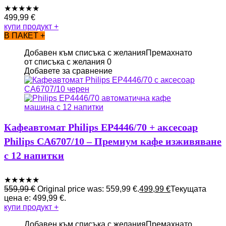
★
★
★
★
★
499,99
€
купи продукт
+
В ПАКЕТ +
Добавен към списъка с желания
Премахнато
от списъка с желания
0
Добавете за сравнение
Кафеавтомат Philips EP4446/70 + аксесоар
Philips CA6707/10 – Премиум кафе изживяване
с 12 напитки
★
★
★
★
★
559,99
€
Original price was: 559,99 €.
499,99
€
Текущата
цена е: 499,99 €.
купи продукт
+
Добавен към списъка с желания
Премахнато