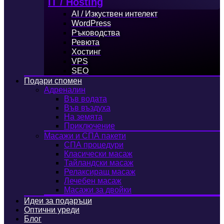
IT / Hosting
AI / Изкуствен интелект
WordPress
Ръководства
Ревюта
Хостинг
VPS
SEO
Подари спомен
Адреналин
Във водата
Във въздуха
На земята
Приключение
Масажи и СПА пакети
СПА процедури
Класически масаж
Тайландски масаж
Релаксиращ масаж
Лечебен масаж
Масажи за двойки
Идеи за подаръци
Оптични уреди
Блог