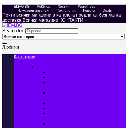
EMAG BG
PetShop
Хостинг
WordPress
Изкуствен интелект
Технологии
Ревюта
Deals
Почти всички магазини в каталога предлагат безплатна
доставка
Всички магазини КОНТАКТИ
Search for:
Любими
Категории
Телефони, Таблети & Лаптопи
Мобилни телефони и аксесоари
Мобилни телефони
Калъфи за мобилни телефони
Защитни фолиа за мобилни
телефони
Зарядни устройства за мобилни
телефони
Батерии за мобилни телефони
Bluetooth слушалки
Поставки и докинг станции за
мобилни телефони
Външни батерии за мобилни