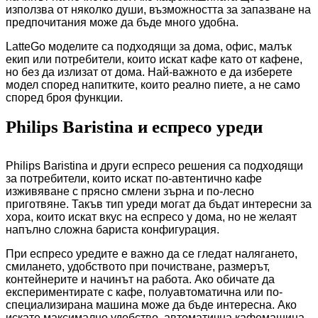
използва от няколко души, възможността за запазване на
предпочитания може да бъде много удобна.
LatteGo моделите са подходящи за дома, офис, малък
екип или потребители, които искат кафе като от кафене,
но без да излизат от дома. Най-важното е да изберете
модел според напитките, които реално пиете, а не само
според броя функции.
Philips Baristina и еспресо уреди
Philips Baristina и други еспресо решения са подходящи
за потребители, които искат по-автентично кафе
изживяване с прясно смлени зърна и по-лесно
приготвяне. Такъв тип уреди могат да бъдат интересни за
хора, които искат вкус на еспресо у дома, но не желаят
напълно сложна бариста конфигурация.
При еспресо уредите е важно да се гледат налягането,
смилането, удобството при почистване, размерът,
контейнерите и начинът на работа. Ако обичате да
експериментирате с кафе, полуавтоматична или по-
специализирана машина може да бъде интересна. Ако
искате максимално удобство, автоматична кафемашина