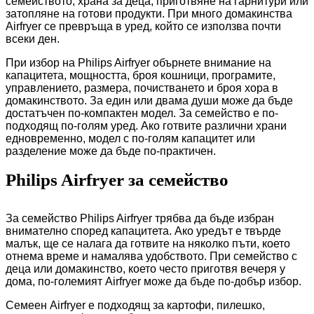
семейството, храна за деца, приготвяне на гарнитури или
затопляне на готови продукти. При много домакинства
Airfryer се превръща в уред, който се използва почти
всеки ден.
При избор на Philips Airfryer обърнете внимание на
капацитета, мощността, броя кошници, програмите,
управлението, размера, почистването и броя хора в
домакинството. За един или двама души може да бъде
достатъчен по-компактен модел. За семейство е по-
подходящ по-голям уред. Ако готвите различни храни
едновременно, модел с по-голям капацитет или
разделение може да бъде по-практичен.
Philips Airfryer за семейство
За семейство Philips Airfryer трябва да бъде избран
внимателно според капацитета. Ако уредът е твърде
малък, ще се налага да готвите на няколко пъти, което
отнема време и намалява удобството. При семейство с
деца или домакинство, което често приготвя вечеря у
дома, по-големият Airfryer може да бъде по-добър избор.
Семеен Airfryer е подходящ за картофи, пилешко,