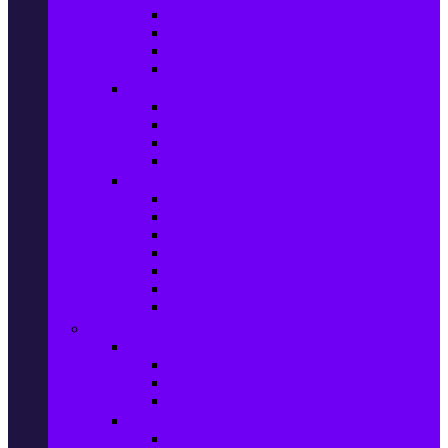
Фотоапарати Mirrorless
Компактни фотоапарати
Фотоапарати за моментни снимки
Фотоапарати аксесоари
Видео проектори & Екрани
Видео проектори
Аксесоари за видео проектори
Проекторни екрани
Интерактивни дъски
Audio & Домашно кино
Саундбари
Аудио системи
Смарт Аудио системи
Мултимедийни плеъри
Тонколони
Грамофони
Плеъри и Ресийвъри
Gaming
Гейминг конзоли
PlayStation
Xbox
Nintendo
Игри за конзола & Компютър
Игри за Playstation 5