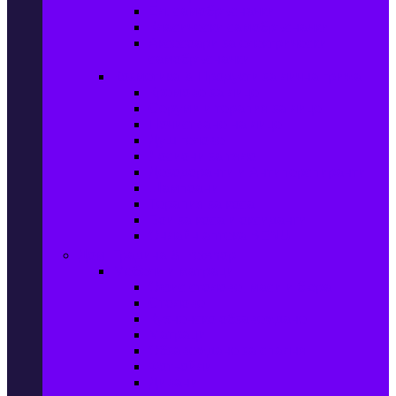
Ел. самобръсначки
Класически самобръсначки
Аксесоари за електрически
самобръсначки
Козметика & Продукти за лична грижа
Кремове за лице
Серуми и терапия за лице
Почистване на лице
Душ гелове
Лосиони за тяло
Дезодоранти и Антиперспиранти
Шампоани
Терапия за коса
Бои за коса и оксиданти
Онлайн аптека BENU
Дом, Градина & Petshop
Мебели и матраци
Офис столове, маси и бюра
Столове
Кухненско обзавеждане
Матраци
Обзавеждане за спалня
Фотьойли
Дивани