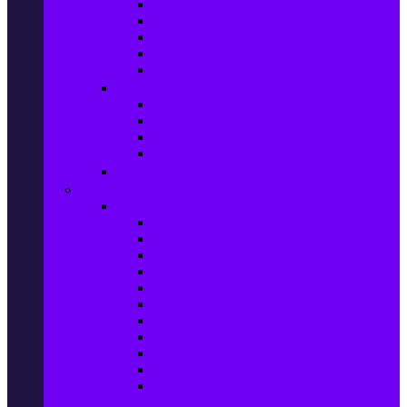
Маратонки и кецове
Дамски блузи
Дамски тениски
Дамски часовници
Дамски сандали
Мода за Мъже
Мъжки дънки
Мъжки маратонки и кецове
Мъжки часовници
Мъжки парфюми
Мода за ДЕЦА
Здраве и красота
Уреди & Аксесоари за лична грижа
Електрически четки за зъби
Устни иригатори
Епилатори
Козметични апарати
Уреди за маникюр и педикюр
Преси за коса
Сешоари
Маши за коса
Ролки за коса
Електрически четки за коса
Машинки за подстригване и
тримери