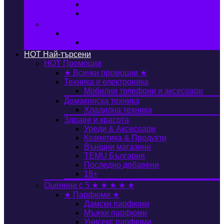
Автобокс
Авто стойка за велосипед
Книги, Офис & Храни
Книжарница
Книги
HOT
Най-търсени
HOT
Промоции
★ Всички промоции ★
Техника и електроника
Мобилни телефони и аксесоари
Домакинска техника
Хладилна техника
Здраве и красота
Уреди & Аксесоари
Козметика & Продукти
Външни магазини
TEMU България
Последно добавени
18+
Оценени с 5 ★ ★ ★ ★ ★
★ Парфюми ★
Дамски парфюми
Мъжки парфюми
Унисекс парфюми