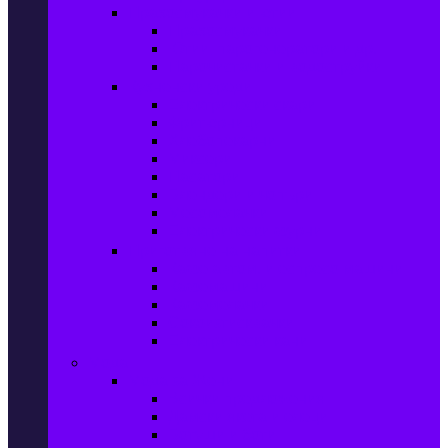
Прахосмукачки и ютии
Прахосмукачки
Ютии, парогенератори и др.
Парочистачки и водоструйки
Кухненски уреди
Електрически скари
Фритюрници
Хлебопекарни
Миксери
Пасатори
Блендери и чопъри
Месомелачки
Електрически фурни
Приготвяне на напитки
Кафе автом. и еспресо машини
Кафемашини
Кафемелачки
Сокоизтисквачки
Електрически кани
Мода
Мода за Жени
Всички предложения
Дамски якета и елеци
Ботуши и боти