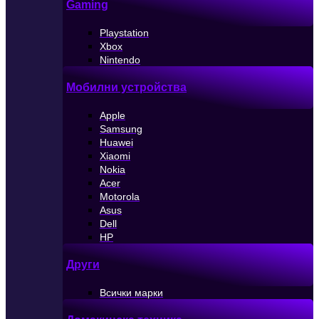
Gaming
Playstation
Xbox
Nintendo
Мобилни устройства
Apple
Samsung
Huawei
Xiaomi
Nokia
Acer
Motorola
Asus
Dell
HP
Други
Всички марки