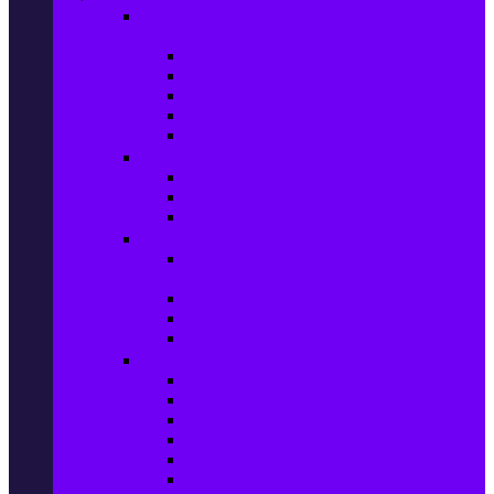
Настолни компютри & Монитори,
Сървъри & UPS-и
Настолни компютри
LCD & LED монитори
Акс. за монитори
Сървъри
UPS-и
Софтуер
Office & Desktop приложения
Операционни системи
Антивирусни програми
Принтери и Скенери
Принтери и други
мултифункционални устройства
Мастиленоструйни принтери
Фото принтери
Касети, тонери и други консумативи
PC компоненти
Процесори
Видео карти
Дънни платки
Оперативна памет
Хард Дискове
Компютърни кутии