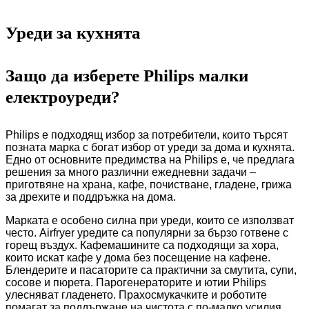
Уреди за кухнята
Защо да изберете Philips малки
електроуреди?
Philips е подходящ избор за потребители, които търсят
позната марка с богат избор от уреди за дома и кухнята.
Едно от основните предимства на Philips е, че предлага
решения за много различни ежедневни задачи –
приготвяне на храна, кафе, почистване, гладене, грижа
за дрехите и поддръжка на дома.
Марката е особено силна при уреди, които се използват
често. Airfryer уредите са популярни за бързо готвене с
горещ въздух. Кафемашините са подходящи за хора,
които искат кафе у дома без посещение на кафене.
Блендерите и пасаторите са практични за смутита, супи,
сосове и пюрета. Парогенераторите и ютии Philips
улесняват гладенето. Прахосмукачките и роботите
помагат за поддържане на чистота с по-малко усилия.