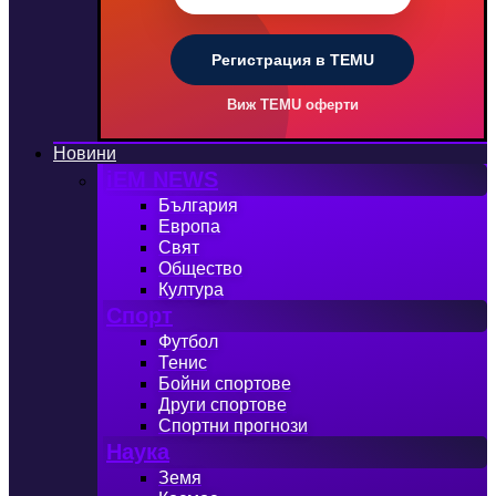
Регистрация в TEMU
Виж TEMU оферти
Новини
iEM NEWS
България
Европа
Свят
Общество
Култура
Спорт
Футбол
Тенис
Бойни спортове
Други спортове
Спортни прогнози
Наука
Земя