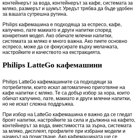
контейнерът за вода, контейнерът за кафе, системата за
мляко, размерът и шумът. Уредът трябва да бъде удобен
за вашата сутрешна рутина.
Philips кафемашина е подходяща за еспресо, кафе,
капучино, лате макиато и други напитки според
конкретния модел. Ако обичате млечни напитки,
системата за мляко е много важна. Ако пиете основно
еспресо, може да се фокусирате върху мелачката,
настройките и качеството на екстракцията.
Philips LatteGo кафемашини
Philips LatteGo кафемашините са подходящи за
потребители, които искат автоматично приготвяне на
кафе напитки с мляко. Те са добър избор за хора, които
обичат капучино, лате, макиато и други млечни напитки,
но не искат сложна поддръжка.
При избор на LatteGo кафемашина е важно да се гледат
броят напитки, настройките за сила и дължина на кафето,
контейнерът за вода, вместимостта за зърна, системата
за мляко, дисплеят, профилите при избрани модели и
начинът на почистване. Ако кафемашината ще се