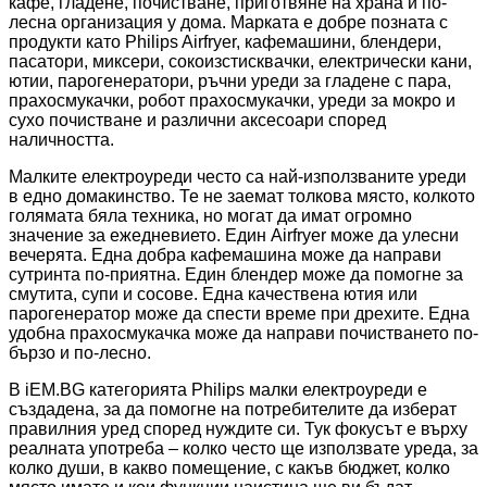
кафе, гладене, почистване, приготвяне на храна и по-
лесна организация у дома. Марката е добре позната с
продукти като Philips Airfryer, кафемашини, блендери,
пасатори, миксери, сокоизстисквачки, електрически кани,
ютии, парогенератори, ръчни уреди за гладене с пара,
прахосмукачки, робот прахосмукачки, уреди за мокро и
сухо почистване и различни аксесоари според
наличността.
Малките електроуреди често са най-използваните уреди
в едно домакинство. Те не заемат толкова място, колкото
голямата бяла техника, но могат да имат огромно
значение за ежедневието. Един Airfryer може да улесни
вечерята. Една добра кафемашина може да направи
сутринта по-приятна. Един блендер може да помогне за
смутита, супи и сосове. Една качествена ютия или
парогенератор може да спести време при дрехите. Една
удобна прахосмукачка може да направи почистването по-
бързо и по-лесно.
В iEM.BG категорията Philips малки електроуреди е
създадена, за да помогне на потребителите да изберат
правилния уред според нуждите си. Тук фокусът е върху
реалната употреба – колко често ще използвате уреда, за
колко души, в какво помещение, с какъв бюджет, колко