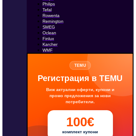
Philips
Tefal
Rowenta
Remington
SMEG
Oclean
Finlux
Karcher
WMF
TEMU
Регистрация в TEMU
Виж актуални оферти, купони и
промо предложения за нови
потребители.
100€
комплект купони