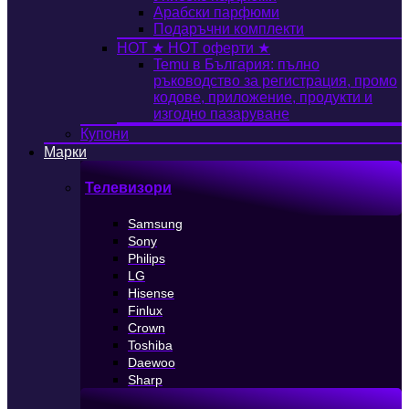
Арабски парфюми
Подаръчни комплекти
HOT
★ HOT оферти ★
Temu в България: пълно
ръководство за регистрация, промо
кодове, приложение, продукти и
изгодно пазаруване
Купони
Марки
Телевизори
Samsung
Sony
Philips
LG
Hisense
Finlux
Crown
Toshiba
Daewoo
Sharp