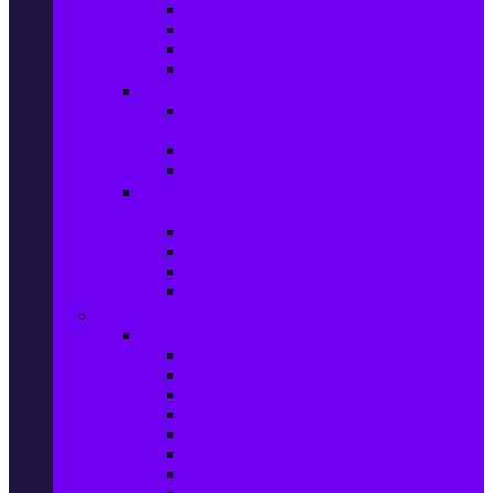
Игри за Playstation 4
Игри за Xbox One
Игри за Nintendo
Игри за Компютър
Гейминг аксесоари
Контролери, волани & гейминг
слушалки
VR Gaming Очила
VR Gaming Аксесоари
Гейминг Лаптопи, Настолни компютри &
Монитори
Гейминг Лаптопи
Гейминг Настолни компютри
Гейминг Монитори
Гейминг аксесоари за PC
Големи електроуреди
Хладилна техника
Хладилници
Хладилници side by side
Хладилници с фризер
Хладилни витрини
Фризери и ледогенератори
Фризерни ракли
Перални