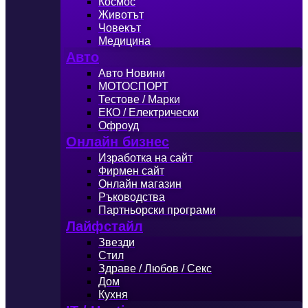
Космос
Животът
Човекът
Медицина
Авто
Авто Новини
МОТОСПОРТ
Тестове / Марки
ЕКО / Електрически
Офроуд
Онлайн бизнес
Изработка на сайт
Фирмен сайт
Онлайн магазин
Ръководства
Партньорски програми
Лайфстайл
Звезди
Стил
Здраве / Любов / Секс
Дом
Кухня