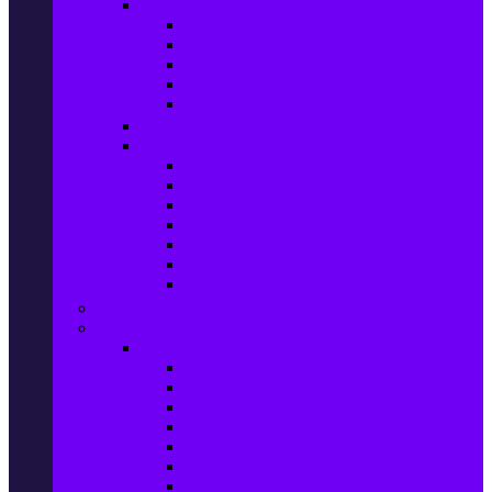
Домашен текстил
Спално бельо
Възглавници
Олекотени завивки
Хавлии за баня
Килими
Готвене и сервиране
PetShop
Кучета
Котки
Птици
Риби / Акваристика
Малки животни
Влечуги
Общи продукти
Играчки & Детски артикули
Спорт & Свободно време
Фитнес уреди и аксесоари
Бягащи пътеки
Велоергометри
Мултифункционални фитнес уреди
Гири и дъмбели
Степери
Вибро платформи
Фитнес топки