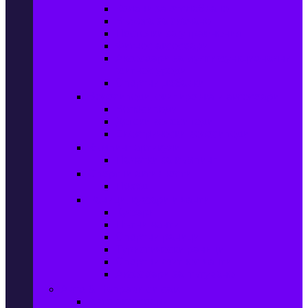
Колани за отслабване
Въжета за скачане
Постелки за упражнения
Фитнес аксесоари
Аксесоари за мултифункционални
фитнес уреди
Спортни добавки
Велосипеди, екипировка и аксесоари
Велосипеди
Детски велосипеди
Електрически велосипеди
Къмпинг артикули
Палатки за къмпинг
Спортни активности
Поход
Раници, куфари и чанти
Куфари
Пътни чанти
Спортни раници
Туристически раници
Спортни фитнес чанти
Аксесоари за пътуване
Авто & Направи си сам
Авто аксесоари