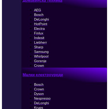
Домакинска техника
AEG
Bosch
DeLonghi
HotPoint
Electra
Finlux
Indesit
Liebherr
Sharp
Samsung
Whirlpool
Gorenje
Crown
Малки електроуреди
Bosch
Crown
Dyson
Nespresso
DeLonghi
Krups