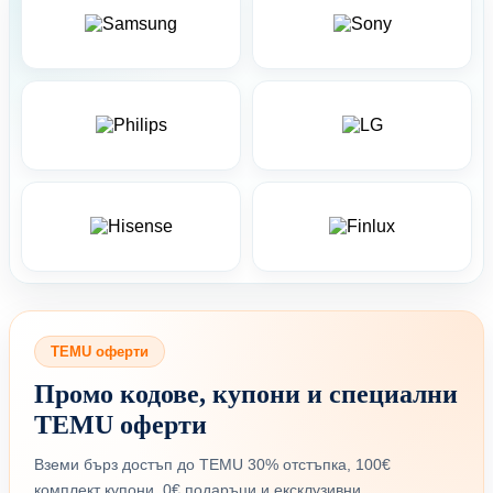
TEMU оферти
Промо кодове, купони и специални
TEMU оферти
Вземи бърз достъп до TEMU 30% отстъпка, 100€
комплект купони, 0€ подаръци и ексклузивни