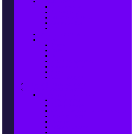
Домашен текстил
Спално бельо
Възглавници
Олекотени завивки
Хавлии за баня
Килими
Готвене и сервиране
PetShop
Кучета
Котки
Птици
Риби / Акваристика
Малки животни
Влечуги
Общи продукти
Играчки & Детски артикули
Спорт & Свободно време
Фитнес уреди и аксесоари
Бягащи пътеки
Велоергометри
Мултифункционални фитнес уреди
Гири и дъмбели
Степери
Вибро платформи
Фитнес топки