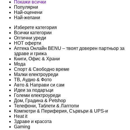
Покажи всички
Популярни
Най-оценени
Най-желани
Изберете категория
Всички категории
Оптични уреди
HOT оферти
Аптека Онлайн BENU – твоят доверен партньор за
здраве и грижа
Книги, Офис & Храни
Мода
Спорт & Свободно време
Малки електроуреди
ТВ, Аудио & Фото
Авто & Направи си сам
Идеи за подаръци
Големи електроуреди
Дом, Градина & Petshop
Телефони, Таблети & Лаптопи
Компютри & Периферия, Сървъри & UPS-и
Heat it
Здраве и красота
Gaming