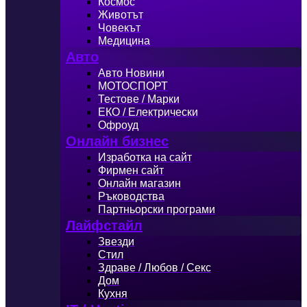
Космос
Животът
Човекът
Медицина
Авто
Авто Новини
МОТОСПОРТ
Тестове / Марки
ЕКО / Електрически
Офроуд
Онлайн бизнес
Изработка на сайт
Фирмен сайт
Онлайн магазин
Ръководства
Партньорски програми
Лайфстайл
Звезди
Стил
Здраве / Любов / Секс
Дом
Кухня