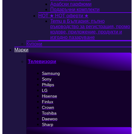
Арабски парфюми
Подаръчни комплекти
HOT
★ HOT оферти ★
Temu в България: пълно
ръководство за регистрация, промо
кодове, приложение, продукти и
изгодно пазаруване
Купони
Марки
Телевизори
Samsung
Sony
Philips
LG
Hisense
Finlux
Crown
Toshiba
Daewoo
Sharp