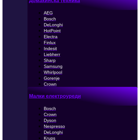
Домакинска техника
AEG
Bosch
DeLonghi
HotPoint
Electra
Finlux
Indesit
Liebherr
Sharp
Samsung
Whirlpool
Gorenje
Crown
Малки електроуреди
Bosch
Crown
Dyson
Nespresso
DeLonghi
Krups