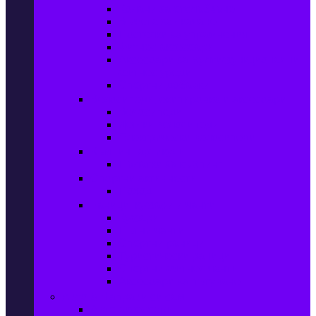
Колани за отслабване
Въжета за скачане
Постелки за упражнения
Фитнес аксесоари
Аксесоари за мултифункционални
фитнес уреди
Спортни добавки
Велосипеди, екипировка и аксесоари
Велосипеди
Детски велосипеди
Електрически велосипеди
Къмпинг артикули
Палатки за къмпинг
Спортни активности
Поход
Раници, куфари и чанти
Куфари
Пътни чанти
Спортни раници
Туристически раници
Спортни фитнес чанти
Аксесоари за пътуване
Авто & Направи си сам
Авто аксесоари