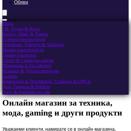
Обяви
Мода
ТВ, Аудио & Фото
Книги, Офис & Храни
Големи електроуреди
Телефони, Таблети & Лаптопи
Малки електроуреди
Здраве и красота
Спорт & Свободно време
Промоции и топ оферти
Играчки & Детски артикули
Gaming
Компютри & Периферия, Сървъри & UPS-и
Дом, Градина & Petshop
Авто & Направи си сам
Онлайн магазин за техника,
мода, gaming и други продукти
Уважаеми клиенти, намирате се в онлайн магазина,