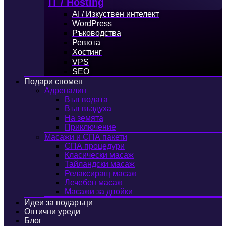
IT / Hosting
AI / Изкуствен интелект
WordPress
Ръководства
Ревюта
Хостинг
VPS
SEO
Подари спомен
Адреналин
Във водата
Във въздуха
На земята
Приключение
Масажи и СПА пакети
СПА процедури
Класически масаж
Тайландски масаж
Релаксиращ масаж
Лечебен масаж
Масажи за двойки
Идеи за подаръци
Оптични уреди
Блог