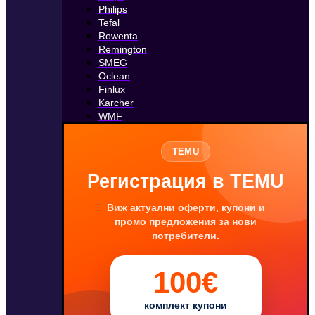
Philips
Tefal
Rowenta
Remington
SMEG
Oclean
Finlux
Karcher
WMF
TEMU
Регистрация в TEMU
Виж актуални оферти, купони и
промо предложения за нови
потребители.
100€
комплект купони