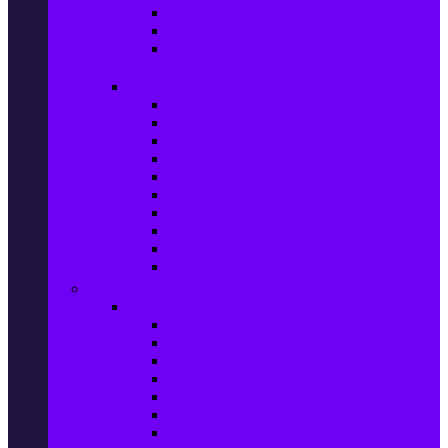
Ел. самобръсначки
Класически самобръсначки
Аксесоари за електрически
самобръсначки
Козметика & Продукти за лична грижа
Кремове за лице
Серуми и терапия за лице
Почистване на лице
Душ гелове
Лосиони за тяло
Дезодоранти и Антиперспиранти
Шампоани
Терапия за коса
Бои за коса и оксиданти
Онлайн аптека BENU
Дом, Градина & Petshop
Мебели и матраци
Офис столове, маси и бюра
Столове
Кухненско обзавеждане
Матраци
Обзавеждане за спалня
Фотьойли
Дивани