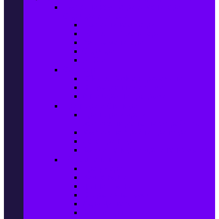
Настолни компютри & Монитори,
Сървъри & UPS-и
Настолни компютри
LCD & LED монитори
Акс. за монитори
Сървъри
UPS-и
Софтуер
Office & Desktop приложения
Операционни системи
Антивирусни програми
Принтери и Скенери
Принтери и други
мултифункционални устройства
Мастиленоструйни принтери
Фото принтери
Касети, тонери и други консумативи
PC компоненти
Процесори
Видео карти
Дънни платки
Оперативна памет
Хард Дискове
Компютърни кутии