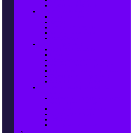
Сушилни за дрехи
Съдомиялни машини
Готварски печки и микровълнови
Готварски печки
Котлони
Електрически фурни
Микровълнови фурни
Абсорбатори
Уреди за вграждане
Фурни за вграждане
Плотове
Абсорбатори за вграждане
Микровълнови за вграждане
Перални машини за вграждане
Съдомиялни за вграждане
Хладилници за вграждане
Бойлери, Климатици & Уреди за
отопление
Климатици на промоция с висока
ефективност – Топ марки
Електрически конвектори
Вентилаторни печки
Бойлери
Електрически камини
Малки електроуреди