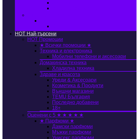
Автобокс
Авто стойка за велосипед
Книги, Офис & Храни
Книжарница
Книги
HOT
Най-търсени
HOT
Промоции
★ Всички промоции ★
Техника и електроника
Мобилни телефони и аксесоари
Домакинска техника
Хладилна техника
Здраве и красота
Уреди & Аксесоари
Козметика & Продукти
Външни магазини
TEMU България
Последно добавени
18+
Оценени с 5 ★ ★ ★ ★ ★
★ Парфюми ★
Дамски парфюми
Мъжки парфюми
Унисекс парфюми