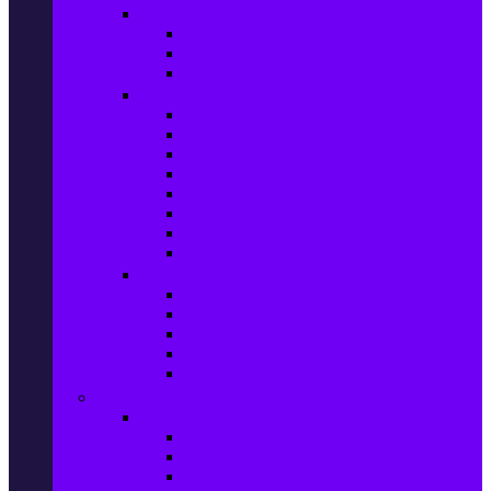
Прахосмукачки и ютии
Прахосмукачки
Ютии, парогенератори и др.
Парочистачки и водоструйки
Кухненски уреди
Електрически скари
Фритюрници
Хлебопекарни
Миксери
Пасатори
Блендери и чопъри
Месомелачки
Електрически фурни
Приготвяне на напитки
Кафе автом. и еспресо машини
Кафемашини
Кафемелачки
Сокоизтисквачки
Електрически кани
Мода
Мода за Жени
Всички предложения
Дамски якета и елеци
Ботуши и боти