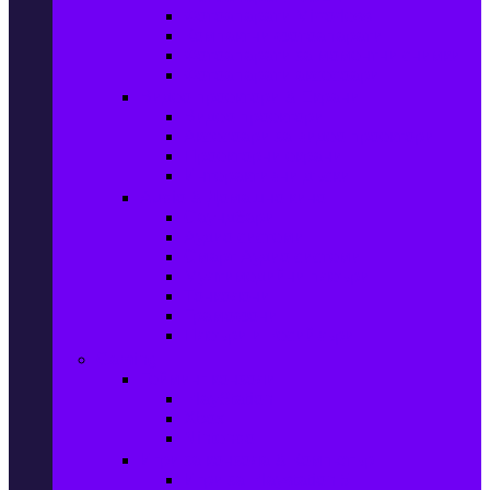
Фотоапарати Mirrorless
Компактни фотоапарати
Фотоапарати за моментни снимки
Фотоапарати аксесоари
Видео проектори & Екрани
Видео проектори
Аксесоари за видео проектори
Проекторни екрани
Интерактивни дъски
Audio & Домашно кино
Саундбари
Аудио системи
Смарт Аудио системи
Мултимедийни плеъри
Тонколони
Грамофони
Плеъри и Ресийвъри
Gaming
Гейминг конзоли
PlayStation
Xbox
Nintendo
Игри за конзола & Компютър
Игри за Playstation 5