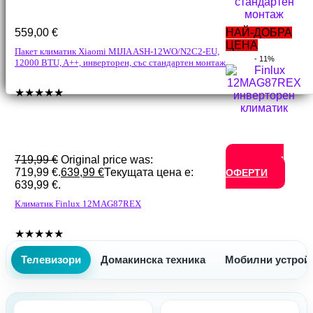
559,00
€
НАЙ-ДОБРА
ЦЕНА
Пакет климатик Xiaomi MIJIA ASH-12WO/N2C2-EU,
- 11%
12000 BTU, A++, инверторен, със стандартен монтаж
★
★
★
★
★
719,99
€
Original price was:
ВСИЧКИ
719,99 €.
639,99
€
Текущата цена е:
ОФЕРТИ
639,99 €.
Климатик Finlux 12MAG87REX
★
★
★
★
★
Телевизори
Домакинска техника
Мобилни устрой