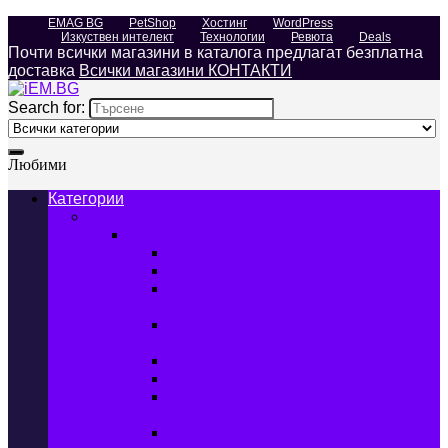
EMAG BG
PetShop
Хостинг
WordPress
Изкуствен интелект
Технологии
Ревюта
Deals
Почти всички магазини в каталога предлагат безплатна
доставка
Всички магазини КОНТАКТИ
Search for:
Любими
Категории
Телефони, Таблети & Лаптопи
Мобилни телефони и аксесоари
Мобилни телефони
Калъфи за мобилни телефони
Защитни фолиа за мобилни
телефони
Зарядни устройства за мобилни
телефони
Батерии за мобилни телефони
Bluetooth слушалки
Поставки и докинг станции за
мобилни телефони
Външни батерии за мобилни