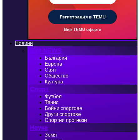
Регистрация в TEMU
Виж TEMU оферти
Новини
iEM NEWS
България
Европа
Свят
Общество
Култура
Спорт
Футбол
Тенис
Бойни спортове
Други спортове
Спортни прогнози
Наука
Земя