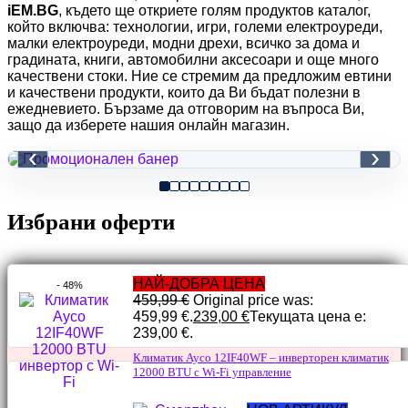
iEM.BG
, където ще откриете голям продуктов каталог,
който включва: технологии, игри, големи електроуреди,
малки електроуреди, модни дрехи, всичко за дома и
градината, книги, автомобилни аксесоари и още много
качествени стоки. Ние се стремим да предложим евтини
и качествени продукти, които да Ви бъдат полезни в
ежедневието. Бързаме да отговорим на въпроса Ви,
защо да изберете нашия онлайн магазин.
‹
›
Избрани оферти
НАЙ-ДОБРА ЦЕНА
- 48%
459,99
€
Original price was:
459,99 €.
239,00
€
Текущата цена е:
239,00 €.
Климатик Ayco 12IF40WF – инверторен климатик
12000 BTU с Wi-Fi управление