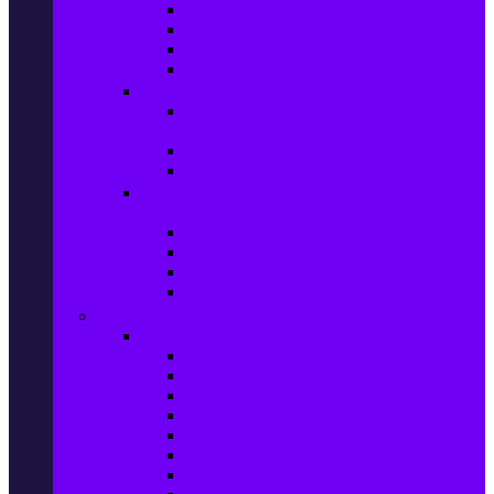
Игри за Playstation 4
Игри за Xbox One
Игри за Nintendo
Игри за Компютър
Гейминг аксесоари
Контролери, волани & гейминг
слушалки
VR Gaming Очила
VR Gaming Аксесоари
Гейминг Лаптопи, Настолни компютри &
Монитори
Гейминг Лаптопи
Гейминг Настолни компютри
Гейминг Монитори
Гейминг аксесоари за PC
Големи електроуреди
Хладилна техника
Хладилници
Хладилници side by side
Хладилници с фризер
Хладилни витрини
Фризери и ледогенератори
Фризерни ракли
Перални