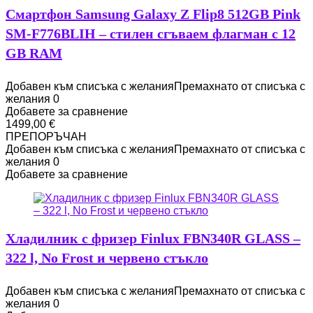
Смартфон Samsung Galaxy Z Flip8 512GB Pink
SM-F776BLIH – стилен сгъваем флагман с 12
GB RAM
Добавен към списъка с желания
Премахнато от списъка с
желания
0
Добавете за сравнение
1499,00
€
ПРЕПОРЪЧАН
Добавен към списъка с желания
Премахнато от списъка с
желания
0
Добавете за сравнение
Хладилник с фризер Finlux FBN340R GLASS –
322 l, No Frost и червено стъкло
Добавен към списъка с желания
Премахнато от списъка с
желания
0