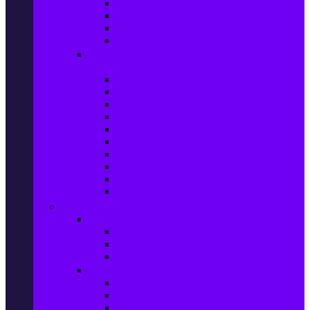
Захранващи блокове
Solid-State Drive (SSD)
IT аксесоари
Звукови платки
Периферия, Wireless & Системи за
наблюдение
USB памети
Външни хард дискове
Външни SSD
Клавиатури
Мишки
Тонколони за компютър
Слушалки за компютър
Външни оптични устройства
Уеб камери
Графични таблети
ТВ, Аудио & Фото
Телевизори & аксесоари
Телевизори
Стойки за телевизори
Дистанционни за телевизори
Видеокамери и Фотоапарати
Видеокамери
Видеокамери аксесоари
Фотоапарати DSLR