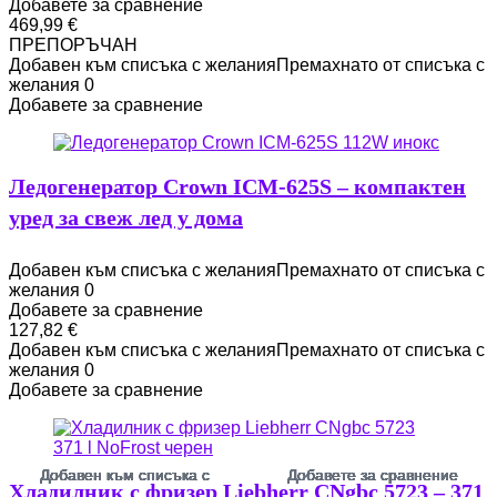
Добавете за сравнение
469,99
€
ПРЕПОРЪЧАН
Добавен към списъка с желания
Премахнато от списъка с
желания
0
Добавете за сравнение
Ледогенератор Crown ICM-625S – компактен
уред за свеж лед у дома
Добавен към списъка с желания
Премахнато от списъка с
желания
0
Добавете за сравнение
127,82
€
Добавен към списъка с желания
Премахнато от списъка с
желания
0
Добавете за сравнение
Добавен към списъка с
Добавен към списъка с
Добавен към списъка с
Добавен към списъка с
Добавен към списъка с
Добавен към списъка с
Добавен към списъка с
Добавен към списъка с
Добавен към списъка с
Добавен към списъка с
Добавен към списъка с
Добавен към списъка с
Добавен към списъка с
Добавен към списъка с
Добавен към списъка с
Добавете за сравнение
Добавете за сравнение
Добавете за сравнение
Добавете за сравнение
Добавете за сравнение
Добавете за сравнение
Добавете за сравнение
Добавете за сравнение
Добавете за сравнение
Добавете за сравнение
Добавете за сравнение
Добавете за сравнение
Добавете за сравнение
Добавете за сравнение
Добавете за сравнение
Хладилник с фризер Liebherr CNgbc 5723 – 371