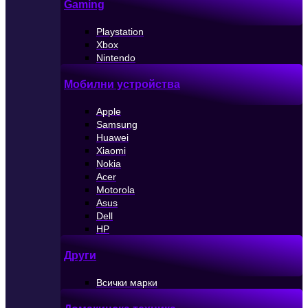
Gaming
Playstation
Xbox
Nintendo
Мобилни устройства
Apple
Samsung
Huawei
Xiaomi
Nokia
Acer
Motorola
Asus
Dell
HP
Други
Всички марки