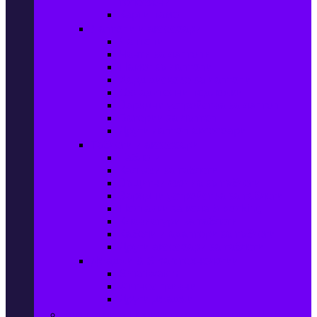
телефони
Карти памет
Лаптопи и аксесоари
Лаптопи
Чанти за лаптопи
Памет за лаптопи
Хард дискове за лаптопи
Охладителни подложки
Зарядни устройства за лаптоп
Батерии за лаптоп
Други лаптоп аксесоари
Таблети и аксесоари
Таблети
Калъфи за таблети
Защитни фолиа за таблети
Зарядни устройства за таблети
Поставки за кола & docking
Клавиатури за таблети
Кабели и адаптери за таблети
Други аксесоари за таблети
Джаджи & Smart технологии
Smartwatch
Фитнес гривни
Други джаджи
Компютри & Периферия, Сървъри & UPS-и