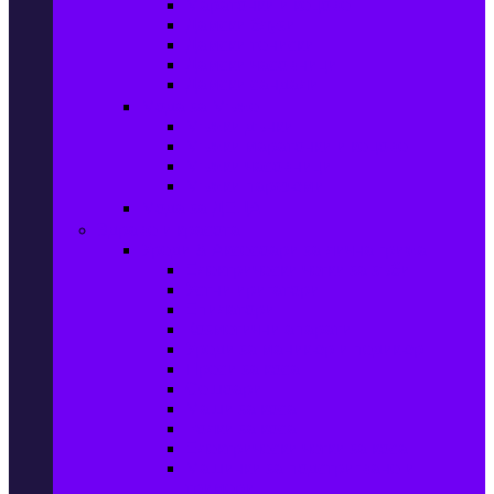
Маратонки и кецове
Дамски блузи
Дамски тениски
Дамски часовници
Дамски сандали
Мода за Мъже
Мъжки дънки
Мъжки маратонки и кецове
Мъжки часовници
Мъжки парфюми
Мода за ДЕЦА
Здраве и красота
Уреди & Аксесоари за лична грижа
Електрически четки за зъби
Устни иригатори
Епилатори
Козметични апарати
Уреди за маникюр и педикюр
Преси за коса
Сешоари
Маши за коса
Ролки за коса
Електрически четки за коса
Машинки за подстригване и
тримери