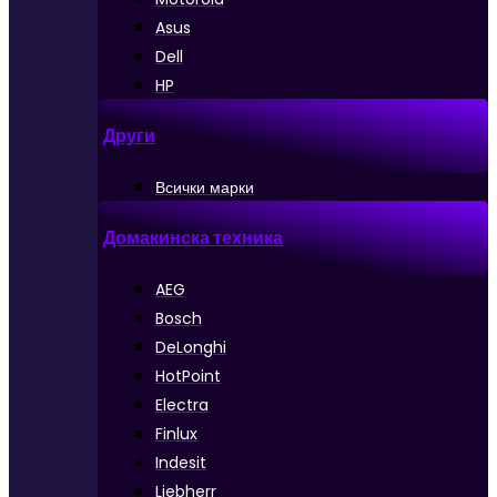
Asus
Dell
HP
Други
Всички марки
Домакинска техника
AEG
Bosch
DeLonghi
HotPoint
Electra
Finlux
Indesit
Liebherr