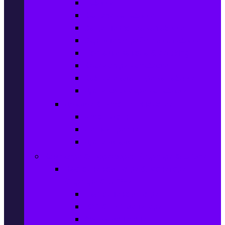
Таблети
Калъфи за таблети
Защитни фолиа за таблети
Зарядни устройства за таблети
Поставки за кола & docking
Клавиатури за таблети
Кабели и адаптери за таблети
Други аксесоари за таблети
Джаджи & Smart технологии
Smartwatch
Фитнес гривни
Други джаджи
Компютри & Периферия, Сървъри & UPS-и
Настолни компютри & Монитори,
Сървъри & UPS-и
Настолни компютри
LCD & LED монитори
Акс. за монитори