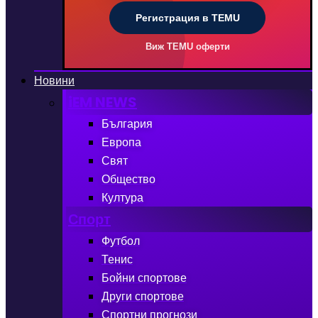
Регистрация в TEMU
Виж TEMU оферти
Новини
iEM NEWS
България
Европа
Свят
Общество
Култура
Спорт
Футбол
Тенис
Бойни спортове
Други спортове
Спортни прогнози