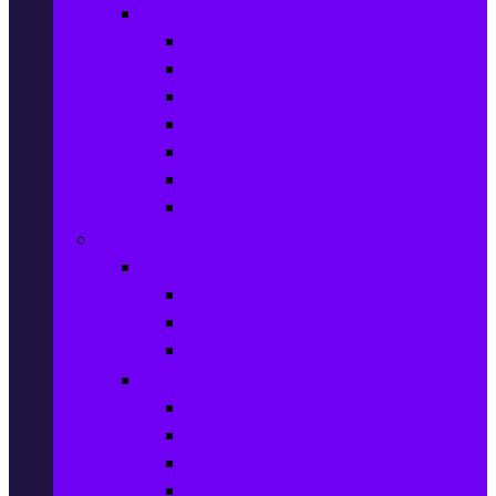
Audio & Домашно кино
Саундбари
Аудио системи
Смарт Аудио системи
Мултимедийни плеъри
Тонколони
Грамофони
Плеъри и Ресийвъри
Gaming
Гейминг конзоли
PlayStation
Xbox
Nintendo
Игри за конзола & Компютър
Игри за Playstation 5
Игри за Playstation 4
Игри за Xbox One
Игри за Nintendo