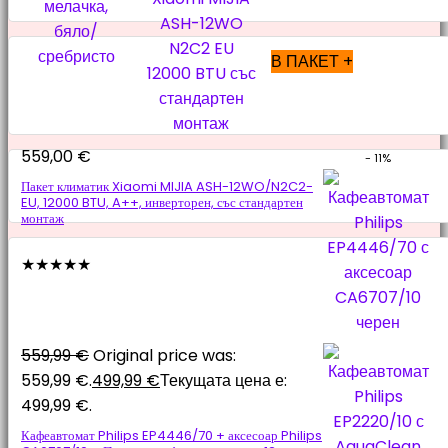
В ПАКЕТ +
559,00
€
- 11%
Пакет климатик Xiaomi MIJIA ASH-12WO/N2C2-
EU, 12000 BTU, A++, инверторен, със стандартен
монтаж
★
★
★
★
★
559,99
€
Original price was:
559,99 €.
499,99
€
Текущата цена е:
499,99 €.
Кафеавтомат Philips EP4446/70 + аксесоар Philips