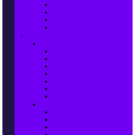
Шампоани
Терапия за коса
Бои за коса и оксиданти
Онлайн аптека BENU
Дом, Градина & Petshop
Мебели и матраци
Офис столове, маси и бюра
Столове
Кухненско обзавеждане
Матраци
Обзавеждане за спалня
Фотьойли
Дивани
Домашен текстил
Спално бельо
Възглавници
Олекотени завивки
Хавлии за баня