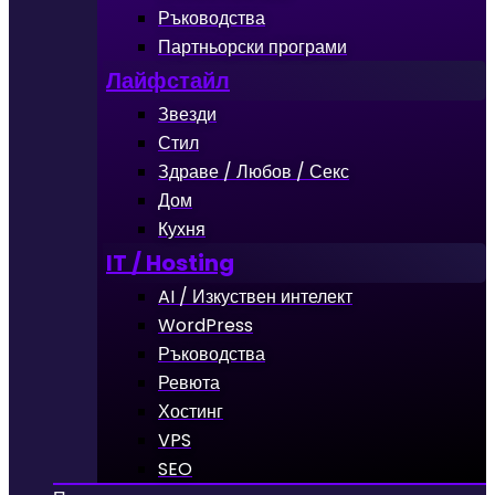
Ръководства
Партньорски програми
Лайфстайл
Звезди
Стил
Здраве / Любов / Секс
Дом
Кухня
IT / Hosting
AI / Изкуствен интелект
WordPress
Ръководства
Ревюта
Хостинг
VPS
SEO