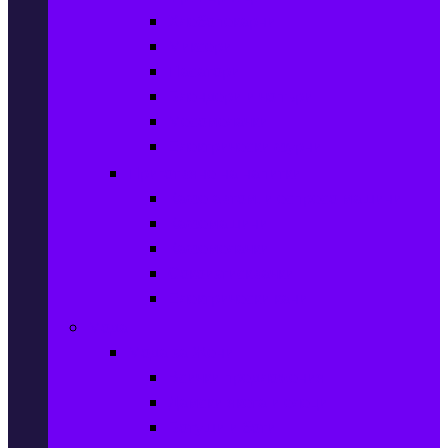
Хлебопекарни
Миксери
Пасатори
Блендери и чопъри
Месомелачки
Електрически фурни
Приготвяне на напитки
Кафе автом. и еспресо машини
Кафемашини
Кафемелачки
Сокоизтисквачки
Електрически кани
Мода
Мода за Жени
Всички предложения
Дамски якета и елеци
Ботуши и боти