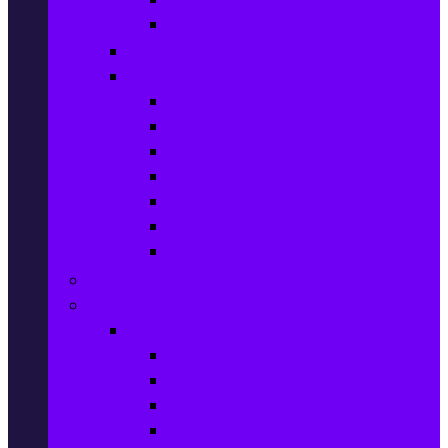
Килими
Готвене и сервиране
PetShop
Кучета
Котки
Птици
Риби / Акваристика
Малки животни
Влечуги
Общи продукти
Играчки & Детски артикули
Спорт & Свободно време
Фитнес уреди и аксесоари
Бягащи пътеки
Велоергометри
Мултифункционални фитнес уреди
Гири и дъмбели