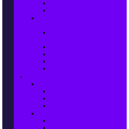
Съдомиялни за вграждане
Хладилници за вграждане
Бойлери, Климатици & Уреди за
отопление
Климатици на промоция с висока
ефективност – Топ марки
Електрически конвектори
Вентилаторни печки
Бойлери
Електрически камини
Малки електроуреди
Прахосмукачки и ютии
Прахосмукачки
Ютии, парогенератори и др.
Парочистачки и водоструйки
Кухненски уреди
Електрически скари
Фритюрници