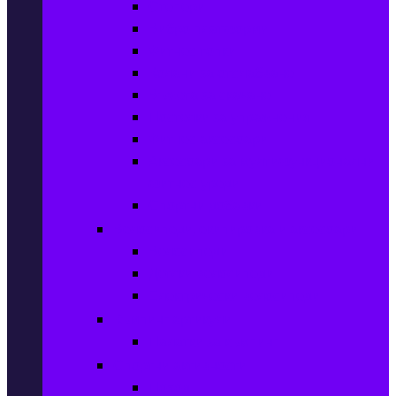
Степери
Вибро платформи
Фитнес топки
Колани за отслабване
Въжета за скачане
Постелки за упражнения
Фитнес аксесоари
Аксесоари за мултифункционални
фитнес уреди
Спортни добавки
Велосипеди, екипировка и аксесоари
Велосипеди
Детски велосипеди
Електрически велосипеди
Къмпинг артикули
Палатки за къмпинг
Спортни активности
Поход