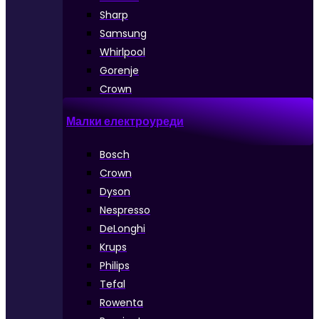
Sharp
Samsung
Whirlpool
Gorenje
Crown
Малки електроуреди
Bosch
Crown
Dyson
Nespresso
DeLonghi
Krups
Philips
Tefal
Rowenta