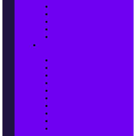
Компютърни кутии
Захранващи блокове
Solid-State Drive (SSD)
IT аксесоари
Звукови платки
Периферия, Wireless & Системи за
наблюдение
USB памети
Външни хард дискове
Външни SSD
Клавиатури
Мишки
Тонколони за компютър
Слушалки за компютър
Външни оптични устройства
Уеб камери
Графични таблети