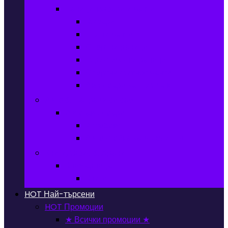
Раници, куфари и чанти
Куфари
Пътни чанти
Спортни раници
Туристически раници
Спортни фитнес чанти
Аксесоари за пътуване
Авто & Направи си сам
Авто аксесоари
Автобокс
Авто стойка за велосипед
Книги, Офис & Храни
Книжарница
Книги
HOT
Най-търсени
HOT
Промоции
★ Всички промоции ★