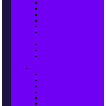
Преси за коса
Сешоари
Маши за коса
Ролки за коса
Електрически четки за коса
Машинки за подстригване и
тримери
Ел. самобръсначки
Класически самобръсначки
Аксесоари за електрически
самобръсначки
Козметика & Продукти за лична грижа
Кремове за лице
Серуми и терапия за лице
Почистване на лице
Душ гелове
Лосиони за тяло
Дезодоранти и Антиперспиранти