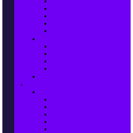
Маратонки и кецове
Дамски блузи
Дамски тениски
Дамски часовници
Дамски сандали
Мода за Мъже
Мъжки дънки
Мъжки маратонки и кецове
Мъжки часовници
Мъжки парфюми
Мода за ДЕЦА
Здраве и красота
Уреди & Аксесоари за лична грижа
Електрически четки за зъби
Устни иригатори
Епилатори
Козметични апарати
Уреди за маникюр и педикюр