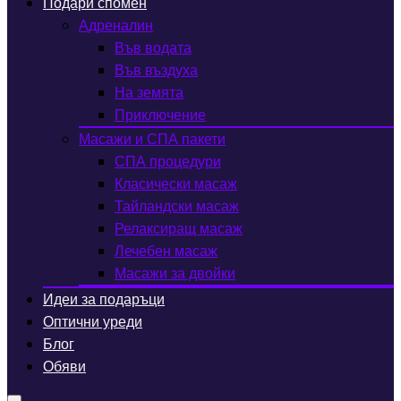
Подари спомен
Адреналин
Във водата
Във въздуха
На земята
Приключение
Масажи и СПА пакети
СПА процедури
Класически масаж
Тайландски масаж
Релаксиращ масаж
Лечебен масаж
Масажи за двойки
Идеи за подаръци
Оптични уреди
Блог
Обяви