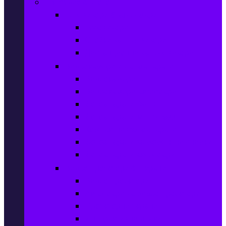
ТВ, Аудио & Фото
Телевизори & аксесоари
Телевизори
Стойки за телевизори
Дистанционни за телевизори
Видеокамери и Фотоапарати
Видеокамери
Видеокамери аксесоари
Фотоапарати DSLR
Фотоапарати Mirrorless
Компактни фотоапарати
Фотоапарати за моментни снимки
Фотоапарати аксесоари
Видео проектори & Екрани
Видео проектори
Аксесоари за видео проектори
Проекторни екрани
Интерактивни дъски