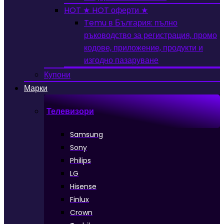
HOT
★ HOT оферти ★
Temu в България: пълно
ръководство за регистрация, промо
кодове, приложение, продукти и
изгодно пазаруване
Купони
Марки
Телевизори
Samsung
Sony
Philips
LG
Hisense
Finlux
Crown