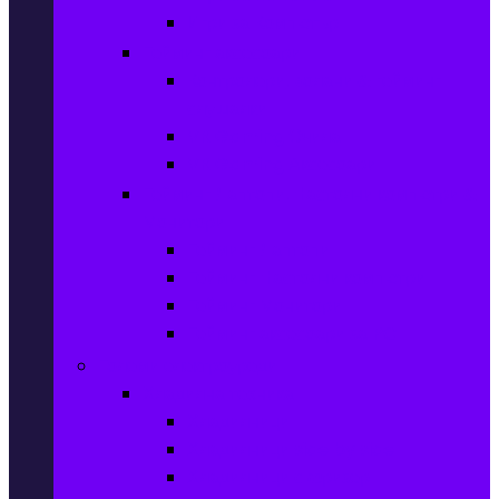
Игри за Компютър
Гейминг аксесоари
Контролери, волани & гейминг
слушалки
VR Gaming Очила
VR Gaming Аксесоари
Гейминг Лаптопи, Настолни компютри &
Монитори
Гейминг Лаптопи
Гейминг Настолни компютри
Гейминг Монитори
Гейминг аксесоари за PC
Големи електроуреди
Хладилна техника
Хладилници
Хладилници side by side
Хладилници с фризер