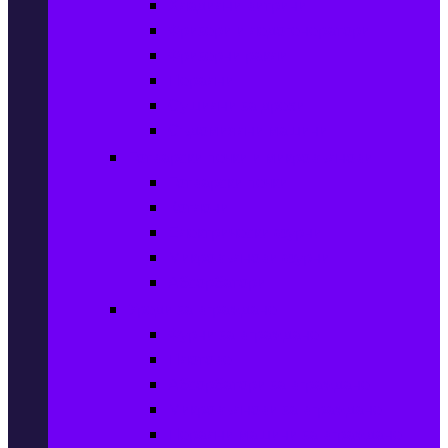
Хладилни витрини
Фризери и ледогенератори
Фризерни ракли
Перални
Сушилни за дрехи
Съдомиялни машини
Готварски печки и микровълнови
Готварски печки
Котлони
Електрически фурни
Микровълнови фурни
Абсорбатори
Уреди за вграждане
Фурни за вграждане
Плотове
Абсорбатори за вграждане
Микровълнови за вграждане
Перални машини за вграждане