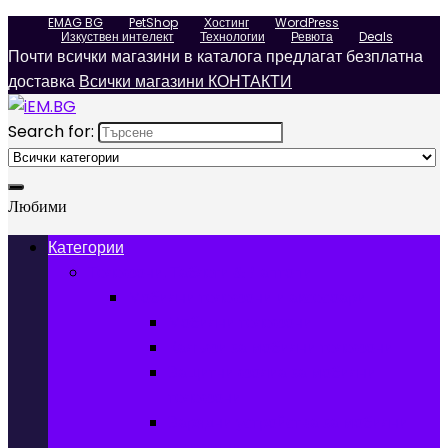
EMAG BG
PetShop
Хостинг
WordPress
Изкуствен интелект
Технологии
Ревюта
Deals
Почти всички магазини в каталога предлагат безплатна
доставка
Всички магазини КОНТАКТИ
Search for:
Любими
Категории
Телефони, Таблети & Лаптопи
Мобилни телефони и аксесоари
Мобилни телефони
Калъфи за мобилни телефони
Защитни фолиа за мобилни
телефони
Зарядни устройства за мобилни
телефони