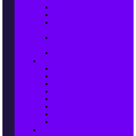
Батерии за мобилни телефони
Bluetooth слушалки
Поставки и докинг станции за
мобилни телефони
Външни батерии за мобилни
телефони
Карти памет
Лаптопи и аксесоари
Лаптопи
Чанти за лаптопи
Памет за лаптопи
Хард дискове за лаптопи
Охладителни подложки
Зарядни устройства за лаптоп
Батерии за лаптоп
Други лаптоп аксесоари
Таблети и аксесоари