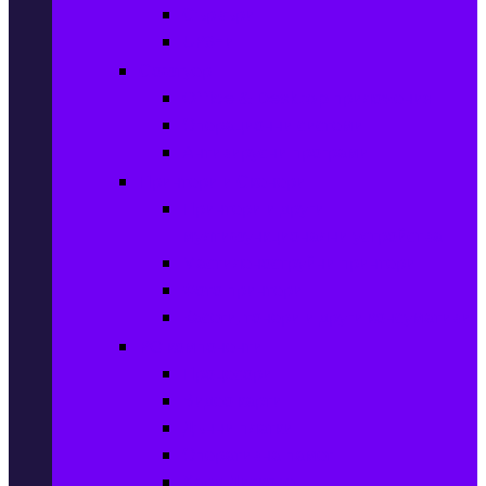
Сървъри
UPS-и
Софтуер
Office & Desktop приложения
Операционни системи
Антивирусни програми
Принтери и Скенери
Принтери и други
мултифункционални устройства
Мастиленоструйни принтери
Фото принтери
Касети, тонери и други консумативи
PC компоненти
Процесори
Видео карти
Дънни платки
Оперативна памет
Хард Дискове