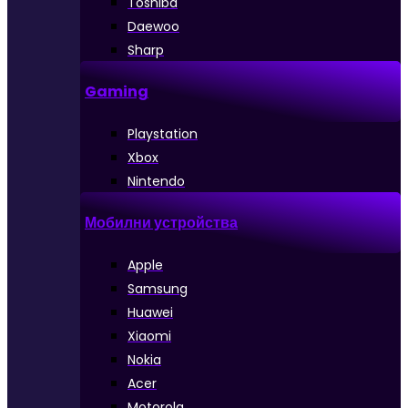
Toshiba
Daewoo
Sharp
Gaming
Playstation
Xbox
Nintendo
Мобилни устройства
Apple
Samsung
Huawei
Xiaomi
Nokia
Acer
Motorola