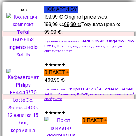
НОВ АРТИКУЛ
- 50%
199,99
€
Original price was:
199,99 €.
99,99
€
Текущата цена е:
99,99 €.
Кухненски комплект Tefal L8029153 Ingenio Halo
Set 15, 15 части, подвижни дръжки, индукция,
евкалиптов цвят
★
★
★
★
★
В ПАКЕТ +
499,99
€
Кафеавтомат Philips EP4443/70 LatteGo, Series
4400, 12 напитки, 15 bar, керамична мелачка, бяло/
сребристо
★
★
★
★
★
В ПАКЕТ +