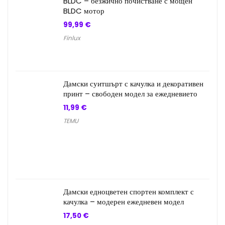
BLDC – безжично почистване с мощен
BLDC мотор
99,99
€
Finlux
Дамски суитшърт с качулка и декоративен
принт – свободен модел за ежедневието
11,99
€
TEMU
Дамски едноцветен спортен комплект с
качулка – модерен ежедневен модел
17,50
€