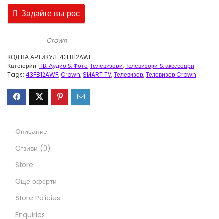
Задайте въпрос
Crown
КОД НА АРТИКУЛ:
43FB12AWF
Категории:
ТВ, Аудио & Фото
,
Телевизори
,
Телевизори & аксесоари
Tags:
43FB12AWF
,
Crown
,
SMART TV
,
Телевизор
,
Телевизор Crown
Описание
Отзиви (0)
Store
Още оферти
Store Policies
Enquiries