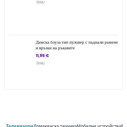
TEMU
Дамска блуза тип пуловер с паднали рамене
и връзки на ръкавите
11,95
€
TEMU
Телевизори
Домакинска техника
Мобилни устройства
Ма