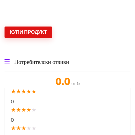
КУПИ ПРОДУКТ
Потребителски отзиви
0.0
от 5
★
★
★
★
★
0
★
★
★
★
★
0
★
★
★
★
★