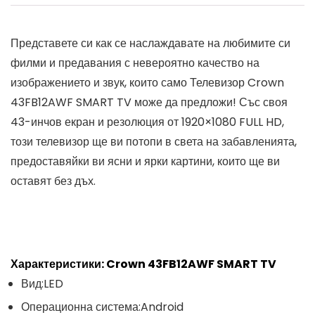
Представете си как се наслаждавате на любимите си
филми и предавания с невероятно качество на
изображението и звук, които само
Телевизор Crown
43FB12AWF SMART TV
може да предложи! Със своя
43-инчов екран и резолюция от
1920×1080 FULL HD
,
този телевизор ще ви потопи в света на забавленията,
предоставяйки ви ясни и ярки картини, които ще ви
оставят без дъх.
Характеристики:
Crown 43FB12AWF SMART TV
Вид:
LED
Операционна система:
Android