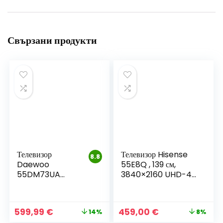
Свързани продукти
Телевизор
Телевизор Hisense
8.8
Daewoo
55E8Q , 139 см,
55DM73UA
3840×2160 UHD-4K
ANDROID TV –
, 55 inch, Mini LED ,
55 инча
Smart TV , VIDAA
Original
Текущата
Original
Текущата
599,99
€
459,00
€
14%
8%
price
цена
price
цена