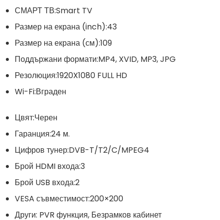
СМАРТ ТВ:
Smart TV
Размер на екрана (inch):
43
Размер на екрана (см):
109
Поддържани формати:
MP4, XVID, MP3, JPG
Резолюция:
1920X1080 FULL HD
Wi-Fi:
Вграден
Цвят:
Черен
Гаранция:
24 м.
Цифров тунер:
DVB-T/T2/C/MPEG4
Брой HDMI входа:
3
Брой USB входа:
2
VESA съвместимост:
200×200
Други:
PVR функция, Безрамков кабинет