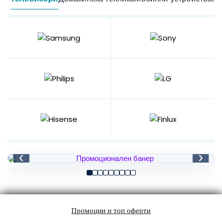
‹
›
Промоции и топ оферти