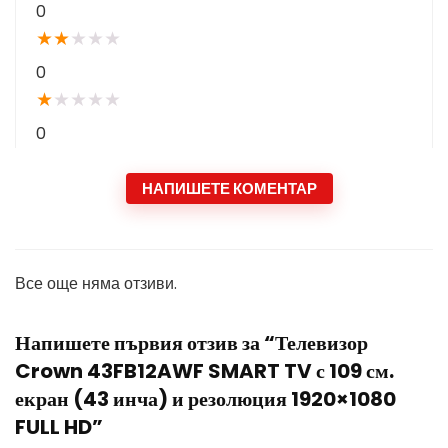
0
★
★
★
★
★
0
★
★
★
★
★
0
НАПИШЕТЕ КОМЕНТАР
Все още няма отзиви.
Напишете първия отзив за “Телевизор
Crown 43FB12AWF SMART TV с 109 см.
екран (43 инча) и резолюция 1920×1080
FULL HD”