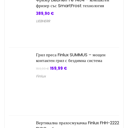
фризер със SmartFrost технология
389,90
€
LIEBHERR
Грил преса Finlux SUMMUS – мощен
контактен грил с бездимна система
Original
Текущата
159,99
€
189,99
€
price
цена
Finlux
was:
е:
189,99 €.
159,99 €.
Вертикална прахосмукачка Finlux FHH-2222