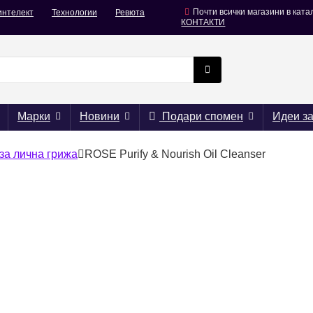
Почти всички магазини в ката
интелект
Технологии
Ревюта
КОНТАКТИ
Марки
Новини
Подари спомен
Идеи з
за лична грижа
ROSE Purify & Nourish Oil Cleanser