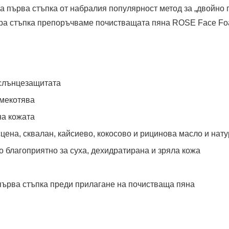
а първа стъпка от набралия популярност метод за „двойно 
тора стъпка препоръчваме почистващата пяна ROSE Face Fo
 слънцезащитата
омекотява
на кожата
цена, сквалан, кайсиево, кокосово и рицинова масло и нат
 благоприятно за суха, дехидратирана и зряла кожа
първа стъпка преди прилагане на почистваща пяна