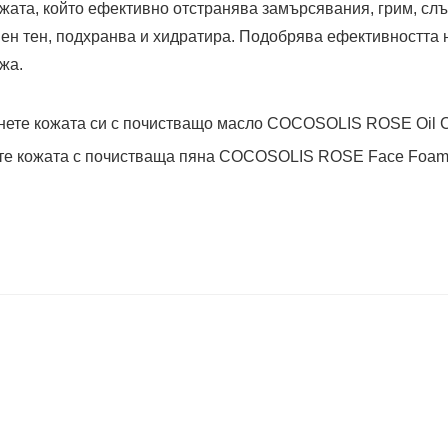
ожата, който ефективно отстранява замърсявания, грим, 
ен тен, подхранва и хидратира. Подобрява ефективността н
жа.
нете кожата си с почистващо масло COCOSOLIS ROSE Oil C
йте кожата с почистваща пяна COCOSOLIS ROSE Face Foam