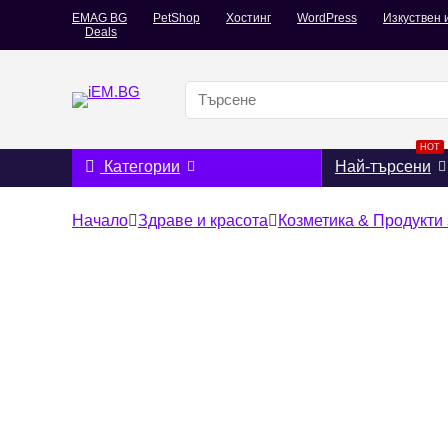
EMAG BG
PetShop
Хостинг
WordPress
Изкуствен 
Deals
Search
for:
HOT
Категории
Най-търсени
Начало
Здраве и красота
Козметика & Продукти 