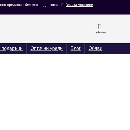
лога предлагат безплатна доставка
Всички магазини
Любими
а подаръци
Оптични уреди
Блог
Обяви