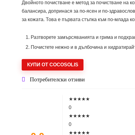
Двойното почистване е метод за почистване на к
балансира, допринася за по-ясен и по-здравослов
за кожата. Това е първата стъпка към по-млада ко
Разтворете замърсяванията и грима и подхра
Почистете нежно и в дълбочина и хидратира
КУПИ ОТ COCOSOLIS
Потребителски отзиви
★
★
★
★
★
0
★
★
★
★
★
0
★
★
★
★
★