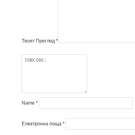
Твоят Преглед
*
Name
*
Електронна поща
*