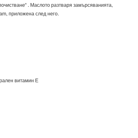
почистване“ . Маслото разтваря замърсяванията,
am, приложена след него.
урален витамин Е