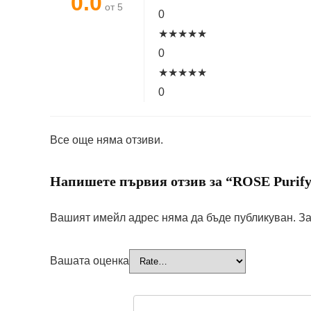
0.0
от 5
0
★
★
★
★
★
0
★
★
★
★
★
0
Все още няма отзиви.
Напишете първия отзив за “ROSE Purify 
Вашият имейл адрес няма да бъде публикуван.
За
Вашата оценка