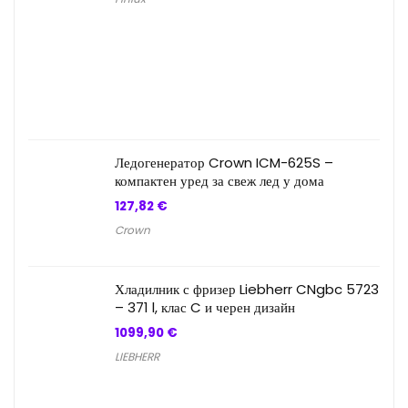
Ледогенератор Crown ICM-625S –
компактен уред за свеж лед у дома
127,82
€
Crown
Хладилник с фризер Liebherr CNgbc 5723
– 371 l, клас C и черен дизайн
1099,90
€
LIEBHERR