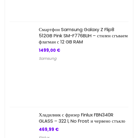
459,99 €.
239,00 €.
Смартфон Samsung Galaxy Z Flip8
512GB Pink SM-F776BLIH – стилен сгъваем
флагман с 12 GB RAM
1499,00
€
Samsung
Хладилник с фризер Finlux FBN340R
GLASS – 322 l, No Frost и червено стъкло
469,99
€
Finlux