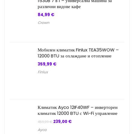
1530B 7 в 1 – универсална машина за
различни видове кафе
84,99
€
Crown
Мобилен климатик Finlux TEA35WOW –
12000 BTU за охлаждане и отопление
359,99
€
Finlux
Климатик Ayco 12IF40WF – инверторен
климатик 12000 BTU с Wi-Fi управление
Original
Текущата
239,00
€
459,99
€
price
цена
Ayco
was:
е: