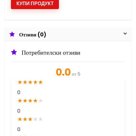
КУПИ ПРОДУКТ
Отзиви (0)
Потребителски отзиви
0.0
от 5
★
★
★
★
★
0
★
★
★
★
★
0
★
★
★
★
★
0