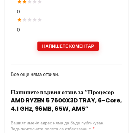
★
★
★
★
★
0
★
★
★
★
★
0
НАПИШЕТЕ КОМЕНТАР
Все още няма отзиви.
Напишете първия отзив за “Процесор
AMD RYZEN 5 7600X3D TRAY, 6-Core,
4.1 GHz, 96MB, 65W, AM5”
Вашият имейл адрес няма да бъде публикуван.
Задължителните полета са отбелязани с
*