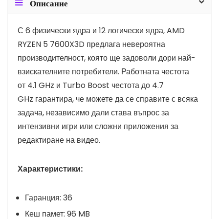
Описание
С
6 физически ядра
и
12 логически ядра
, AMD
RYZEN 5 7600X3D предлага невероятна
производителност, която ще задоволи дори най-
взискателните потребители. Работната честота
от
4.1 GHz
и Turbo Boost честота до
4.7
GHz
гарантира, че можете да се справите с всяка
задача, независимо дали става въпрос за
интензивни игри или сложни приложения за
редактиране на видео.
Характеристики:
Гаранция:
36
Кеш памет:
96 MB