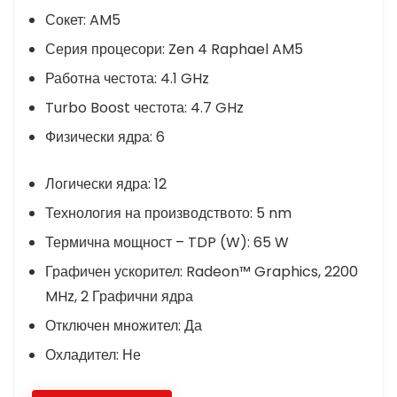
Сокет:
AM5
Серия процесори:
Zen 4 Raphael AM5
Работна честота:
4.1 GHz
Turbo Boost честота:
4.7 GHz
Физически ядра:
6
Логически ядра:
12
Технология на производството:
5 nm
Термична мощност – TDP (W):
65 W
Графичен ускорител:
Radeon™ Graphics, 2200
MHz, 2 Графични ядра
Отключен множител:
Да
Охладител:
Не