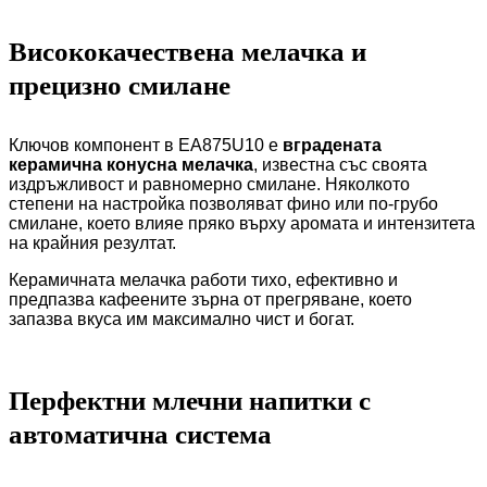
Висококачествена мелачка и
прецизно смилане
Ключов компонент в EA875U10 е
вградената
керамична конусна мелачка
, известна със своята
издръжливост и равномерно смилане. Няколкото
степени на настройка позволяват фино или по-грубо
смилане, което влияе пряко върху аромата и интензитета
на крайния резултат.
Керамичната мелачка работи тихо, ефективно и
предпазва кафеените зърна от прегряване, което
запазва вкуса им максимално чист и богат.
Перфектни млечни напитки с
автоматична система