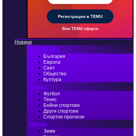
Регистрация в TEMU
Виж TEMU оферти
Новини
iEM NEWS
България
Европа
Свят
Общество
Култура
Спорт
Футбол
Тенис
Бойни спортове
Други спортове
Спортни прогнози
Наука
Земя