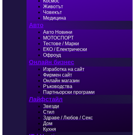
Космос
Животът
Човекът
Медицина
Авто
Авто Новини
МОТОСПОРТ
Тестове / Марки
ЕКО / Електрически
Офроуд
Онлайн бизнес
Изработка на сайт
Фирмен сайт
Онлайн магазин
Ръководства
Партньорски програми
Лайфстайл
Звезди
Стил
Здраве / Любов / Секс
Дом
Кухня