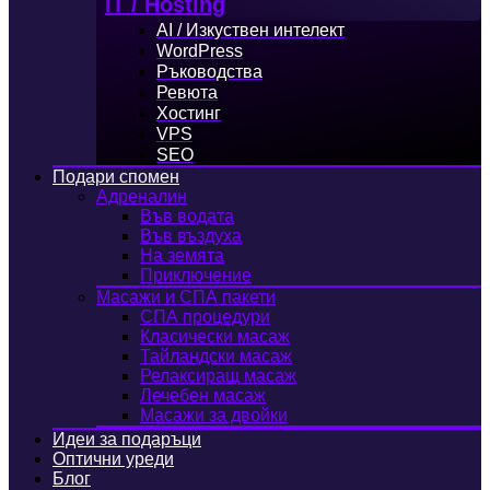
IT / Hosting
AI / Изкуствен интелект
WordPress
Ръководства
Ревюта
Хостинг
VPS
SEO
Подари спомен
Адреналин
Във водата
Във въздуха
На земята
Приключение
Масажи и СПА пакети
СПА процедури
Класически масаж
Тайландски масаж
Релаксиращ масаж
Лечебен масаж
Масажи за двойки
Идеи за подаръци
Оптични уреди
Блог