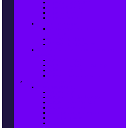
Игри за Playstation 4
Игри за Xbox One
Игри за Nintendo
Игри за Компютър
Гейминг аксесоари
Контролери, волани & гейминг
слушалки
VR Gaming Очила
VR Gaming Аксесоари
Гейминг Лаптопи, Настолни компютри &
Монитори
Гейминг Лаптопи
Гейминг Настолни компютри
Гейминг Монитори
Гейминг аксесоари за PC
Големи електроуреди
Хладилна техника
Хладилници
Хладилници side by side
Хладилници с фризер
Хладилни витрини
Фризери и ледогенератори
Фризерни ракли
Перални