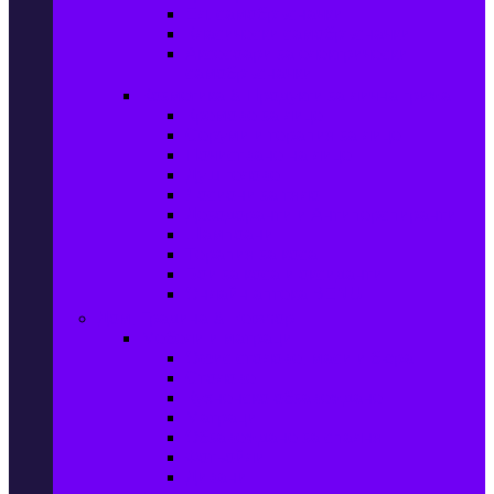
Ел. самобръсначки
Класически самобръсначки
Аксесоари за електрически
самобръсначки
Козметика & Продукти за лична грижа
Кремове за лице
Серуми и терапия за лице
Почистване на лице
Душ гелове
Лосиони за тяло
Дезодоранти и Антиперспиранти
Шампоани
Терапия за коса
Бои за коса и оксиданти
Онлайн аптека BENU
Дом, Градина & Petshop
Мебели и матраци
Офис столове, маси и бюра
Столове
Кухненско обзавеждане
Матраци
Обзавеждане за спалня
Фотьойли
Дивани