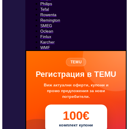
Philips
Tefal
Rowenta
Remington
SMEG
Oclean
Finlux
Karcher
WMF
TEMU
Регистрация в TEMU
Виж актуални оферти, купони и
промо предложения за нови
потребители.
100€
комплект купони