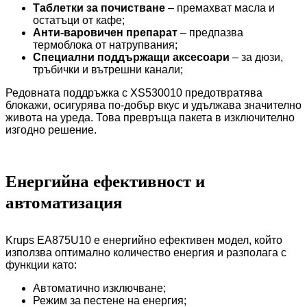
Таблетки за почистване
– премахват масла и
остатъци от кафе;
Анти-варовичен препарат
– предпазва
термоблока от натрупвания;
Специални поддържащи аксесоари
– за дюзи,
тръбички и вътрешни канали;
Редовната поддръжка с XS530010 предотвратява
блокажи, осигурява по-добър вкус и удължава значително
живота на уреда. Това превръща пакета в изключително
изгодно решение.
Енергийна ефективност и
автоматизация
Krups EA875U10 е енергийно ефективен модел, който
използва оптимално количество енергия и разполага с
функции като:
Автоматично изключване;
Режим за пестене на енергия;