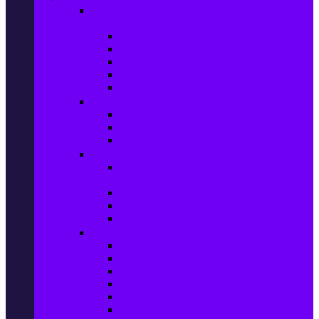
Настолни компютри & Монитори,
Сървъри & UPS-и
Настолни компютри
LCD & LED монитори
Акс. за монитори
Сървъри
UPS-и
Софтуер
Office & Desktop приложения
Операционни системи
Антивирусни програми
Принтери и Скенери
Принтери и други
мултифункционални устройства
Мастиленоструйни принтери
Фото принтери
Касети, тонери и други консумативи
PC компоненти
Процесори
Видео карти
Дънни платки
Оперативна памет
Хард Дискове
Компютърни кутии