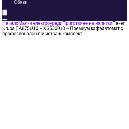
Обяви
Начало
Малки електроуреди
Приготвяне на напитки
Пакет
Krups EA875U10 + XS530010 – Премиум кафеавтомат с
професионален почистващ комплект