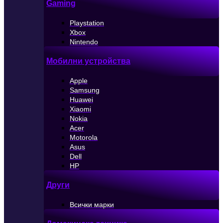
Gaming
Playstation
Xbox
Nintendo
Мобилни устройства
Apple
Samsung
Huawei
Xiaomi
Nokia
Acer
Motorola
Asus
Dell
HP
Други
Всички марки