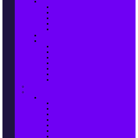
Домашен текстил
Спално бельо
Възглавници
Олекотени завивки
Хавлии за баня
Килими
Готвене и сервиране
PetShop
Кучета
Котки
Птици
Риби / Акваристика
Малки животни
Влечуги
Общи продукти
Играчки & Детски артикули
Спорт & Свободно време
Фитнес уреди и аксесоари
Бягащи пътеки
Велоергометри
Мултифункционални фитнес уреди
Гири и дъмбели
Степери
Вибро платформи
Фитнес топки