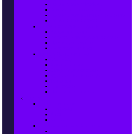
Фотоапарати Mirrorless
Компактни фотоапарати
Фотоапарати за моментни снимки
Фотоапарати аксесоари
Видео проектори & Екрани
Видео проектори
Аксесоари за видео проектори
Проекторни екрани
Интерактивни дъски
Audio & Домашно кино
Саундбари
Аудио системи
Смарт Аудио системи
Мултимедийни плеъри
Тонколони
Грамофони
Плеъри и Ресийвъри
Gaming
Гейминг конзоли
PlayStation
Xbox
Nintendo
Игри за конзола & Компютър
Игри за Playstation 5