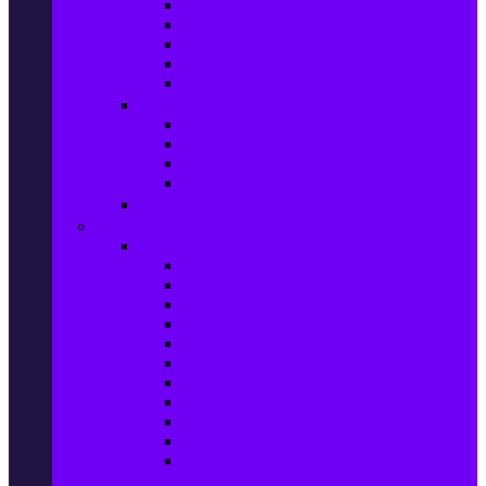
Маратонки и кецове
Дамски блузи
Дамски тениски
Дамски часовници
Дамски сандали
Мода за Мъже
Мъжки дънки
Мъжки маратонки и кецове
Мъжки часовници
Мъжки парфюми
Мода за ДЕЦА
Здраве и красота
Уреди & Аксесоари за лична грижа
Електрически четки за зъби
Устни иригатори
Епилатори
Козметични апарати
Уреди за маникюр и педикюр
Преси за коса
Сешоари
Маши за коса
Ролки за коса
Електрически четки за коса
Машинки за подстригване и
тримери