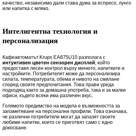
качество, независимо дали става дума за еспресо, лунго
или напитка с мляко.
Интелигентна технология и
персонализация
Кафеавтоматът Krups EA875U10 разполага с
интуитивен цветен сензорен дисплей
, който
предоставя лесен контрол върху менюто, напитките и
настройките. Потребителят може да персонализира
силата, температурата, обема и нивото на смилане
според своите предпочитания. Това прави уреда
подходящ както за домашна употреба, така и за малки
офиси, където всеки има различен вкус.
Голямото предимство на модела е възможността за
запаметяване на персонални профили. Това означава,
че различни потребители могат да запазят своите
любими напитки, които се приготвят само с едно
докосване.