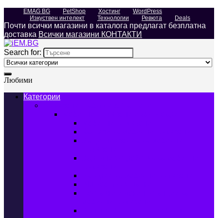
EMAG BG
PetShop
Хостинг
WordPress
Изкуствен интелект
Технологии
Ревюта
Deals
Почти всички магазини в каталога предлагат безплатна
доставка
Всички магазини КОНТАКТИ
Search for:
Любими
Категории
Телефони, Таблети & Лаптопи
Мобилни телефони и аксесоари
Мобилни телефони
Калъфи за мобилни телефони
Защитни фолиа за мобилни
телефони
Зарядни устройства за мобилни
телефони
Батерии за мобилни телефони
Bluetooth слушалки
Поставки и докинг станции за
мобилни телефони
Външни батерии за мобилни