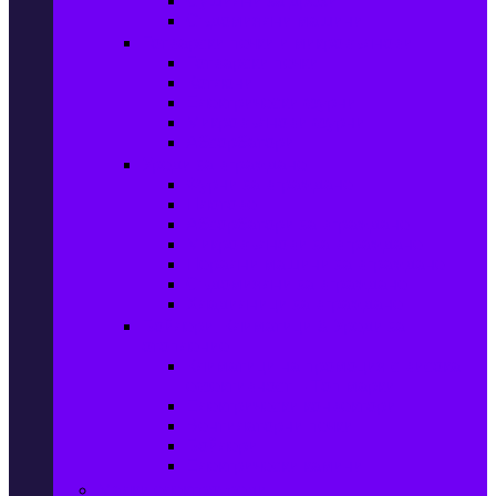
Сушилни за дрехи
Съдомиялни машини
Готварски печки и микровълнови
Готварски печки
Котлони
Електрически фурни
Микровълнови фурни
Абсорбатори
Уреди за вграждане
Фурни за вграждане
Плотове
Абсорбатори за вграждане
Микровълнови за вграждане
Перални машини за вграждане
Съдомиялни за вграждане
Хладилници за вграждане
Бойлери, Климатици & Уреди за
отопление
Климатици на промоция с висока
ефективност – Топ марки
Електрически конвектори
Вентилаторни печки
Бойлери
Електрически камини
Малки електроуреди