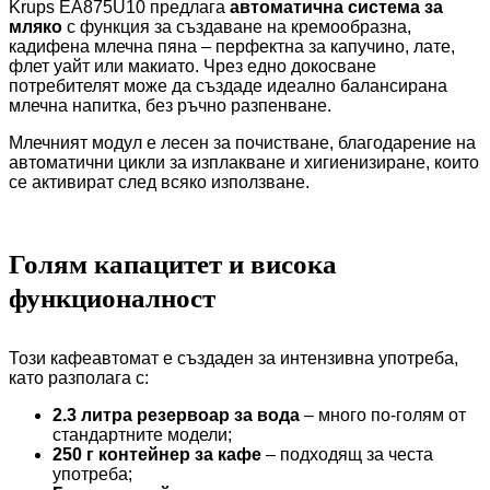
Krups EA875U10 предлага
автоматична система за
мляко
с функция за създаване на кремообразна,
кадифена млечна пяна – перфектна за капучино, лате,
флет уайт или макиато. Чрез едно докосване
потребителят може да създаде идеално балансирана
млечна напитка, без ръчно разпенване.
Млечният модул е лесен за почистване, благодарение на
автоматични цикли за изплакване и хигиенизиране, които
се активират след всяко използване.
Голям капацитет и висока
функционалност
Този кафеавтомат е създаден за интензивна употреба,
като разполага с:
2.3 литра резервоар за вода
– много по-голям от
стандартните модели;
250 г контейнер за кафе
– подходящ за честа
употреба;