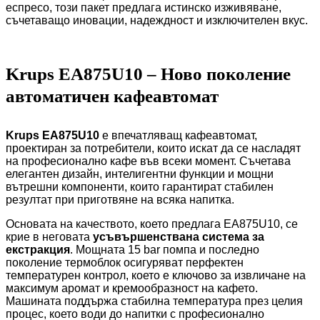
еспресо, този пакет предлага истинско изживяване,
съчетаващо иновации, надеждност и изключителен вкус.
Krups EA875U10 – Ново поколение
автоматичен кафеавтомат
Krups EA875U10
е впечатляващ кафеавтомат,
проектиран за потребители, които искат да се насладят
на професионално кафе във всеки момент. Съчетава
елегантен дизайн, интелигентни функции и мощни
вътрешни компоненти, които гарантират стабилен
резултат при приготвяне на всяка напитка.
Основата на качеството, което предлага EA875U10, се
крие в неговата
усъвършенствана система за
екстракция
. Мощната 15 bar помпа и последно
поколение термоблок осигуряват перфектен
температурен контрол, което е ключово за извличане на
максимум аромат и кремообразност на кафето.
Машината поддържа стабилна температура през целия
процес, което води до напитки с професионално