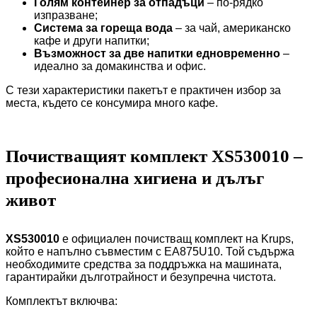
Голям контейнер за отпадъци
– по-рядко
изпразване;
Система за гореща вода
– за чай, американско
кафе и други напитки;
Възможност за две напитки едновременно
–
идеално за домакинства и офис.
С тези характеристики пакетът е практичен избор за
места, където се консумира много кафе.
Почистващият комплект XS530010 –
професионална хигиена и дълъг
живот
XS530010
е официален почистващ комплект на Krups,
който е напълно съвместим с EA875U10. Той съдържа
необходимите средства за поддръжка на машината,
гарантирайки дълготрайност и безупречна чистота.
Комплектът включва: