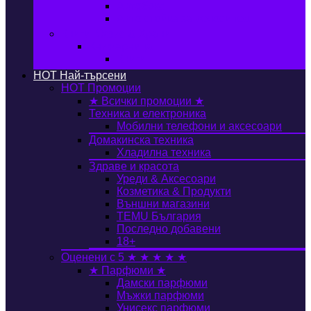
Автобокс
Авто стойка за велосипед
Книги, Офис & Храни
Книжарница
Книги
HOT
Най-търсени
HOT
Промоции
★ Всички промоции ★
Техника и електроника
Мобилни телефони и аксесоари
Домакинска техника
Хладилна техника
Здраве и красота
Уреди & Аксесоари
Козметика & Продукти
Външни магазини
TEMU България
Последно добавени
18+
Оценени с 5 ★ ★ ★ ★ ★
★ Парфюми ★
Дамски парфюми
Мъжки парфюми
Унисекс парфюми