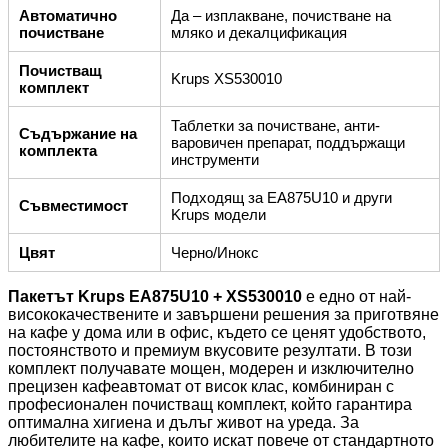
Автоматично
Да – изплакване, почистване на
почистване
мляко и декалцификация
Почистващ
Krups XS530010
комплект
Таблетки за почистване, анти-
Съдържание на
варовичен препарат, поддържащи
комплекта
инструменти
Подходящ за EA875U10 и други
Съвместимост
Krups модели
Цвят
Черно/Инокс
Пакетът Krups EA875U10 + XS530010
е едно от най-
висококачествените и завършени решения за приготвяне
на кафе у дома или в офис, където се ценят удобството,
постоянството и премиум вкусовите резултати. В този
комплект получавате мощен, модерен и изключително
прецизен кафеавтомат от висок клас, комбиниран с
професионален почистващ комплект, който гарантира
оптимална хигиена и дълъг живот на уреда. За
любителите на кафе, които искат повече от стандартното