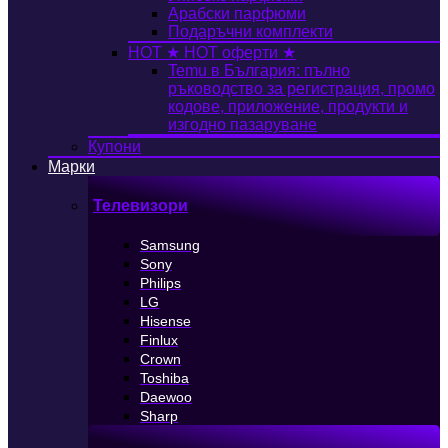
Арабски парфюми
Подаръчни комплекти
HOT
★ HOT оферти ★
Temu в България: пълно
ръководство за регистрация, промо
кодове, приложение, продукти и
изгодно пазаруване
Купони
Марки
Телевизори
Samsung
Sony
Philips
LG
Hisense
Finlux
Crown
Toshiba
Daewoo
Sharp