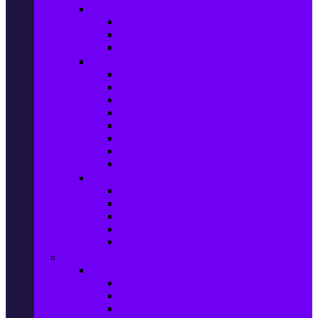
Прахосмукачки и ютии
Прахосмукачки
Ютии, парогенератори и др.
Парочистачки и водоструйки
Кухненски уреди
Електрически скари
Фритюрници
Хлебопекарни
Миксери
Пасатори
Блендери и чопъри
Месомелачки
Електрически фурни
Приготвяне на напитки
Кафе автом. и еспресо машини
Кафемашини
Кафемелачки
Сокоизтисквачки
Електрически кани
Мода
Мода за Жени
Всички предложения
Дамски якета и елеци
Ботуши и боти