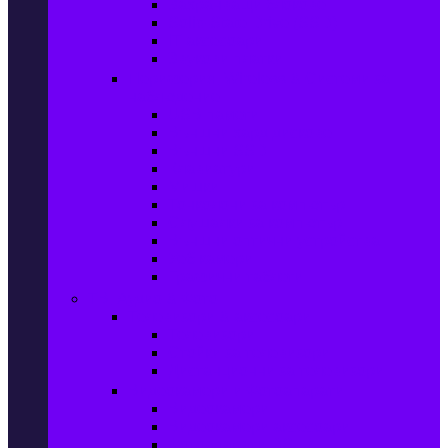
Захранващи блокове
Solid-State Drive (SSD)
IT аксесоари
Звукови платки
Периферия, Wireless & Системи за
наблюдение
USB памети
Външни хард дискове
Външни SSD
Клавиатури
Мишки
Тонколони за компютър
Слушалки за компютър
Външни оптични устройства
Уеб камери
Графични таблети
ТВ, Аудио & Фото
Телевизори & аксесоари
Телевизори
Стойки за телевизори
Дистанционни за телевизори
Видеокамери и Фотоапарати
Видеокамери
Видеокамери аксесоари
Фотоапарати DSLR