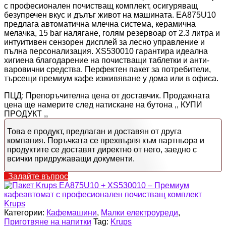
с професионален почистващ комплект, осигуряващ
безупречен вкус и дълъг живот на машината. EA875U10
предлага автоматична млечна система, керамична
мелачка, 15 bar налягане, голям резервоар от 2.3 литра и
интуитивен сензорен дисплей за лесно управление и
пълна персонализация. XS530010 гарантира идеална
хигиена благодарение на почистващи таблетки и анти-
варовични средства. Перфектен пакет за потребители,
търсещи премиум кафе изживяване у дома или в офиса.
ПЦД: Препоръчителна цена от доставчик. Продажната
цена ще намерите след натискане на бутона ,, КУПИ
ПРОДУКТ ,,
Това е продукт, предлаган и доставян от друга
компания. Поръчката се прехвърля към партньора и
продуктите се доставят директно от него, заедно с
всички придружаващи документи.
Задайте въпрос
Krups
Категории:
Кафемашини
,
Малки електроуреди
,
Приготвяне на напитки
Tag:
Krups