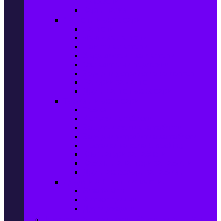
телефони
Карти памет
Лаптопи и аксесоари
Лаптопи
Чанти за лаптопи
Памет за лаптопи
Хард дискове за лаптопи
Охладителни подложки
Зарядни устройства за лаптоп
Батерии за лаптоп
Други лаптоп аксесоари
Таблети и аксесоари
Таблети
Калъфи за таблети
Защитни фолиа за таблети
Зарядни устройства за таблети
Поставки за кола & docking
Клавиатури за таблети
Кабели и адаптери за таблети
Други аксесоари за таблети
Джаджи & Smart технологии
Smartwatch
Фитнес гривни
Други джаджи
Компютри & Периферия, Сървъри & UPS-и