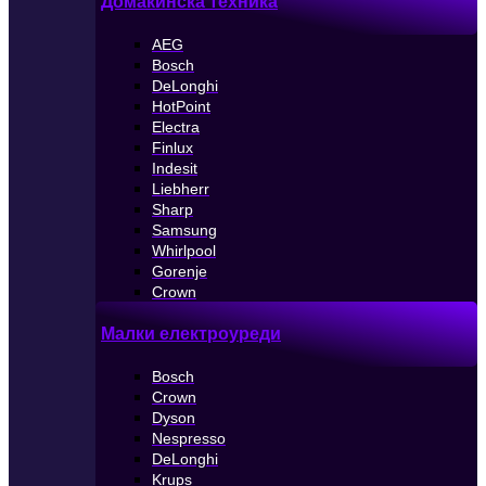
Домакинска техника
AEG
Bosch
DeLonghi
HotPoint
Electra
Finlux
Indesit
Liebherr
Sharp
Samsung
Whirlpool
Gorenje
Crown
Малки електроуреди
Bosch
Crown
Dyson
Nespresso
DeLonghi
Krups