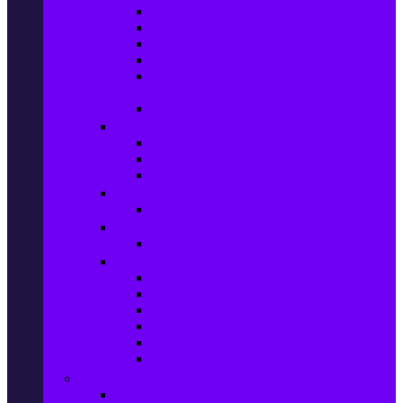
Колани за отслабване
Въжета за скачане
Постелки за упражнения
Фитнес аксесоари
Аксесоари за мултифункционални
фитнес уреди
Спортни добавки
Велосипеди, екипировка и аксесоари
Велосипеди
Детски велосипеди
Електрически велосипеди
Къмпинг артикули
Палатки за къмпинг
Спортни активности
Поход
Раници, куфари и чанти
Куфари
Пътни чанти
Спортни раници
Туристически раници
Спортни фитнес чанти
Аксесоари за пътуване
Авто & Направи си сам
Авто аксесоари