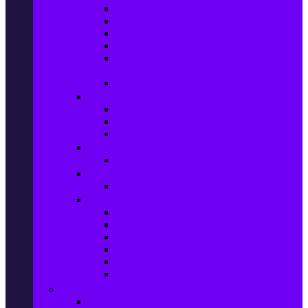
Колани за отслабване
Въжета за скачане
Постелки за упражнения
Фитнес аксесоари
Аксесоари за мултифункционални
фитнес уреди
Спортни добавки
Велосипеди, екипировка и аксесоари
Велосипеди
Детски велосипеди
Електрически велосипеди
Къмпинг артикули
Палатки за къмпинг
Спортни активности
Поход
Раници, куфари и чанти
Куфари
Пътни чанти
Спортни раници
Туристически раници
Спортни фитнес чанти
Аксесоари за пътуване
Авто & Направи си сам
Авто аксесоари