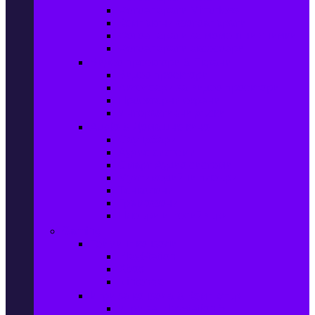
Фотоапарати Mirrorless
Компактни фотоапарати
Фотоапарати за моментни снимки
Фотоапарати аксесоари
Видео проектори & Екрани
Видео проектори
Аксесоари за видео проектори
Проекторни екрани
Интерактивни дъски
Audio & Домашно кино
Саундбари
Аудио системи
Смарт Аудио системи
Мултимедийни плеъри
Тонколони
Грамофони
Плеъри и Ресийвъри
Gaming
Гейминг конзоли
PlayStation
Xbox
Nintendo
Игри за конзола & Компютър
Игри за Playstation 5