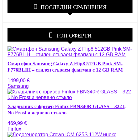
ПОСЛЕДНИ СРАВНЕНИЯ
ТОП ОФЕРТИ
Смартфон Samsung Galaxy Z Flip8 512GB Pink SM-
F776BLIH – стилен сгъваем флагман с 12 GB RAM
1499,00
€
Samsung
Хладилник с фризер Finlux FBN340R GLASS – 322 l,
No Frost и червено стъкло
469,99
€
Finlux