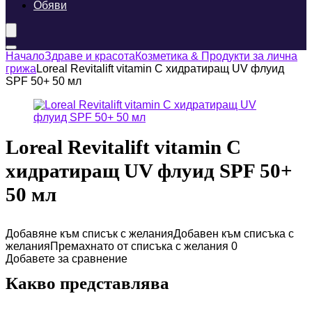
Обяви
Начало
Здраве и красота
Козметика & Продукти за лична
грижа
Loreal Revitalift vitamin C хидратиращ UV флуид
SPF 50+ 50 мл
Loreal Revitalift vitamin C
хидратиращ UV флуид SPF 50+
50 мл
Добавяне към списък с желания
Добавен към списъка с
желания
Премахнато от списъка с желания
0
Добавете за сравнение
Какво представлява