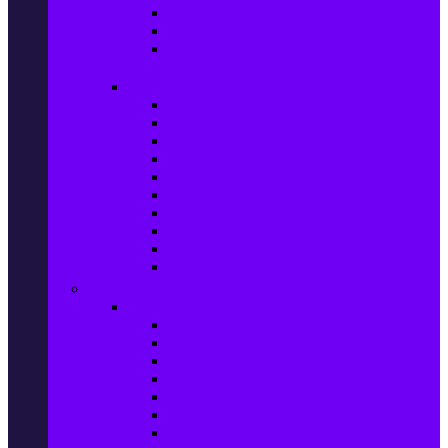
Ел. самобръсначки
Класически самобръсначки
Аксесоари за електрически
самобръсначки
Козметика & Продукти за лична грижа
Кремове за лице
Серуми и терапия за лице
Почистване на лице
Душ гелове
Лосиони за тяло
Дезодоранти и Антиперспиранти
Шампоани
Терапия за коса
Бои за коса и оксиданти
Онлайн аптека BENU
Дом, Градина & Petshop
Мебели и матраци
Офис столове, маси и бюра
Столове
Кухненско обзавеждане
Матраци
Обзавеждане за спалня
Фотьойли
Дивани