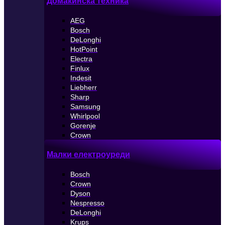
Домакинска техника
AEG
Bosch
DeLonghi
HotPoint
Electra
Finlux
Indesit
Liebherr
Sharp
Samsung
Whirlpool
Gorenje
Crown
Малки електроуреди
Bosch
Crown
Dyson
Nespresso
DeLonghi
Krups