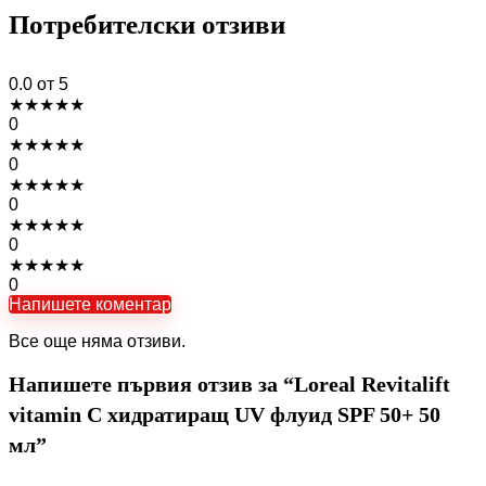
Потребителски отзиви
0.0
от 5
★
★
★
★
★
0
★
★
★
★
★
0
★
★
★
★
★
0
★
★
★
★
★
0
★
★
★
★
★
0
Напишете коментар
Все още няма отзиви.
Напишете първия отзив за “Loreal Revitalift
vitamin C хидратиращ UV флуид SPF 50+ 50
мл”