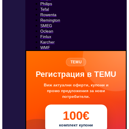
Philips
Tefal
Rowenta
Remington
SMEG
Oclean
Finlux
Karcher
WMF
TEMU
Регистрация в TEMU
Виж актуални оферти, купони и
промо предложения за нови
потребители.
100€
комплект купони