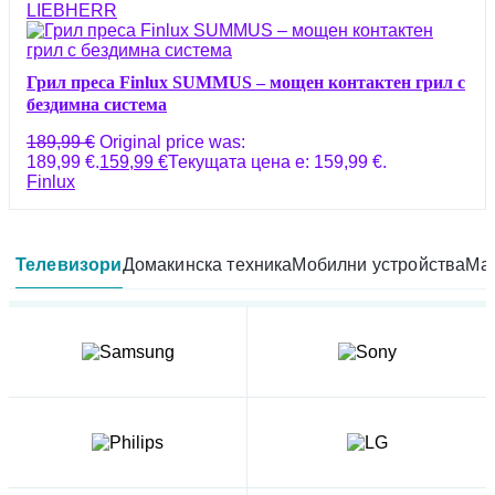
LIEBHERR
Грил преса Finlux SUMMUS – мощен контактен грил с
бездимна система
189,99
€
Original price was:
189,99 €.
159,99
€
Текущата цена е: 159,99 €.
Finlux
Телевизори
Домакинска техника
Мобилни устройства
Мал