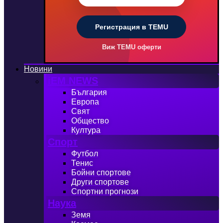
Регистрация в TEMU
Виж TEMU оферти
Новини
iEM NEWS
България
Европа
Свят
Общество
Култура
Спорт
Футбол
Тенис
Бойни спортове
Други спортове
Спортни прогнози
Наука
Земя