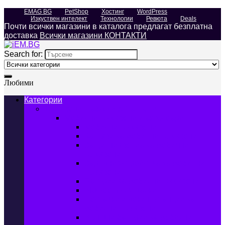
EMAG BG
PetShop
Хостинг
WordPress
Изкуствен интелект
Технологии
Ревюта
Deals
Почти всички магазини в каталога предлагат безплатна
доставка
Всички магазини КОНТАКТИ
Search for:
Любими
Категории
Телефони, Таблети & Лаптопи
Мобилни телефони и аксесоари
Мобилни телефони
Калъфи за мобилни телефони
Защитни фолиа за мобилни
телефони
Зарядни устройства за мобилни
телефони
Батерии за мобилни телефони
Bluetooth слушалки
Поставки и докинг станции за
мобилни телефони
Външни батерии за мобилни