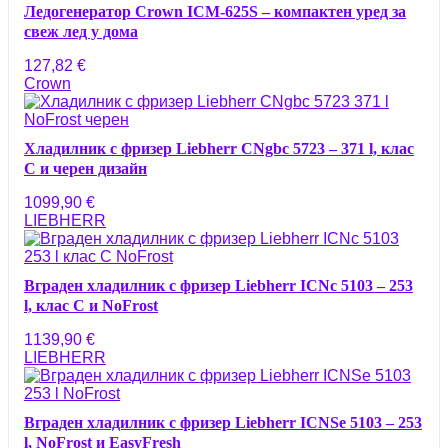
Ледогенератор Crown ICM-625S – компактен уред за
свеж лед у дома
127,82
€
Crown
Хладилник с фризер Liebherr CNgbc 5723 – 371 l, клас
C и черен дизайн
1099,90
€
LIEBHERR
Вграден хладилник с фризер Liebherr ICNc 5103 – 253
l, клас C и NoFrost
1139,90
€
LIEBHERR
Вграден хладилник с фризер Liebherr ICNSe 5103 – 253
l, NoFrost и EasyFresh