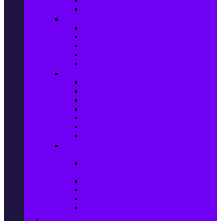
Сушилни за дрехи
Съдомиялни машини
Готварски печки и микровълнови
Готварски печки
Котлони
Електрически фурни
Микровълнови фурни
Абсорбатори
Уреди за вграждане
Фурни за вграждане
Плотове
Абсорбатори за вграждане
Микровълнови за вграждане
Перални машини за вграждане
Съдомиялни за вграждане
Хладилници за вграждане
Бойлери, Климатици & Уреди за
отопление
Климатици на промоция с висока
ефективност – Топ марки
Електрически конвектори
Вентилаторни печки
Бойлери
Електрически камини
Малки електроуреди