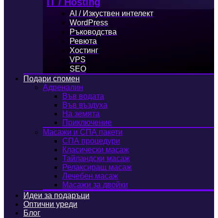
IT / Hosting
AI / Изкуствен интелект
WordPress
Ръководства
Ревюта
Хостинг
VPS
SEO
Подари спомен
Адреналин
Във водата
Във въздуха
На земята
Приключение
Масажи и СПА пакети
СПА процедури
Класически масаж
Тайландски масаж
Релаксиращ масаж
Лечебен масаж
Масажи за двойки
Идеи за подаръци
Оптични уреди
Блог