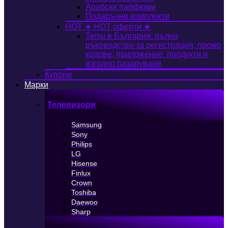
Арабски парфюми
Подаръчни комплекти
HOT
★ HOT оферти ★
Temu в България: пълно
ръководство за регистрация, промо
кодове, приложение, продукти и
изгодно пазаруване
Купони
Марки
Телевизори
Samsung
Sony
Philips
LG
Hisense
Finlux
Crown
Toshiba
Daewoo
Sharp