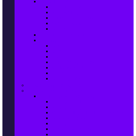
Домашен текстил
Спално бельо
Възглавници
Олекотени завивки
Хавлии за баня
Килими
Готвене и сервиране
PetShop
Кучета
Котки
Птици
Риби / Акваристика
Малки животни
Влечуги
Общи продукти
Играчки & Детски артикули
Спорт & Свободно време
Фитнес уреди и аксесоари
Бягащи пътеки
Велоергометри
Мултифункционални фитнес уреди
Гири и дъмбели
Степери
Вибро платформи
Фитнес топки