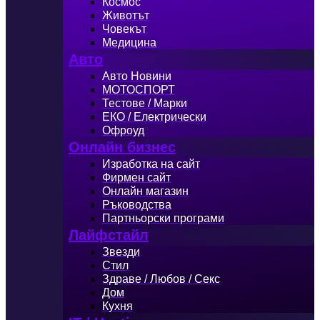
Космос
Животът
Човекът
Медицина
Авто
Авто Новини
МОТОСПОРТ
Тестове / Марки
ЕКО / Електрически
Офроуд
Онлайн бизнес
Изработка на сайт
Фирмен сайт
Онлайн магазин
Ръководства
Партньорски програми
Лайфстайл
Звезди
Стил
Здраве / Любов / Секс
Дом
Кухня