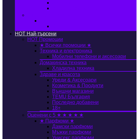
Автобокс
Авто стойка за велосипед
Книги, Офис & Храни
Книжарница
Книги
HOT
Най-търсени
HOT
Промоции
★ Всички промоции ★
Техника и електроника
Мобилни телефони и аксесоари
Домакинска техника
Хладилна техника
Здраве и красота
Уреди & Аксесоари
Козметика & Продукти
Външни магазини
TEMU България
Последно добавени
18+
Оценени с 5 ★ ★ ★ ★ ★
★ Парфюми ★
Дамски парфюми
Мъжки парфюми
Унисекс парфюми