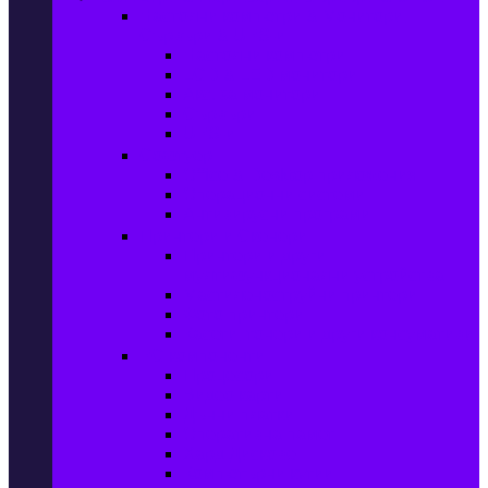
Настолни компютри & Монитори,
Сървъри & UPS-и
Настолни компютри
LCD & LED монитори
Акс. за монитори
Сървъри
UPS-и
Софтуер
Office & Desktop приложения
Операционни системи
Антивирусни програми
Принтери и Скенери
Принтери и други
мултифункционални устройства
Мастиленоструйни принтери
Фото принтери
Касети, тонери и други консумативи
PC компоненти
Процесори
Видео карти
Дънни платки
Оперативна памет
Хард Дискове
Компютърни кутии