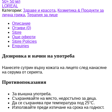
LOREAL
Категории:
Здраве и красота
,
Козметика & Продукти за
лична грижа
,
Терапия за лице
Описание
Отзиви (0)
Store
Още оферти
Store Policies
Enquiries
Дозировка и начин на употреба
Нанесете сутрин върху кожата на лицето след нанасяне
на серума от серията.
Противопоказания
За външна употреба.
Съхранявайте на място, недостъпно за деца.
Да се съхранява при температура под 25°С.
Използвайте преди изтичане на срока на годност.