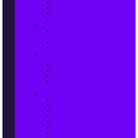
Игри за Playstation 4
Игри за Xbox One
Игри за Nintendo
Игри за Компютър
Гейминг аксесоари
Контролери, волани & гейминг
слушалки
VR Gaming Очила
VR Gaming Аксесоари
Гейминг Лаптопи, Настолни компютри &
Монитори
Гейминг Лаптопи
Гейминг Настолни компютри
Гейминг Монитори
Гейминг аксесоари за PC
Големи електроуреди
Хладилна техника
Хладилници
Хладилници side by side
Хладилници с фризер
Хладилни витрини
Фризери и ледогенератори
Фризерни ракли
Перални