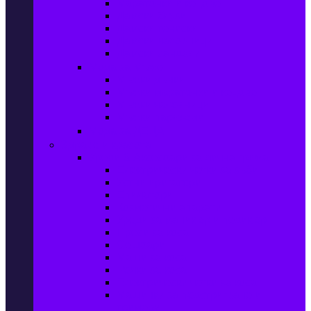
Маратонки и кецове
Дамски блузи
Дамски тениски
Дамски часовници
Дамски сандали
Мода за Мъже
Мъжки дънки
Мъжки маратонки и кецове
Мъжки часовници
Мъжки парфюми
Мода за ДЕЦА
Здраве и красота
Уреди & Аксесоари за лична грижа
Електрически четки за зъби
Устни иригатори
Епилатори
Козметични апарати
Уреди за маникюр и педикюр
Преси за коса
Сешоари
Маши за коса
Ролки за коса
Електрически четки за коса
Машинки за подстригване и
тримери