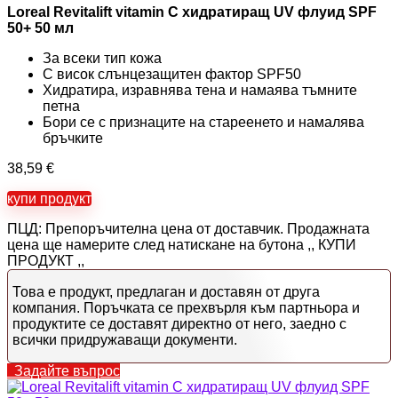
Loreal Revitalift vitamin C хидратиращ UV флуид SPF
50+ 50 мл
За всеки тип кожа
С висок слънцезащитен фактор SPF50
Хидратира, изравнява тена и намаява тъмните
петна
Бори се с признаците на стареенето и намалява
бръчките
38,59
€
купи продукт
ПЦД: Препоръчителна цена от доставчик. Продажната
цена ще намерите след натискане на бутона ,, КУПИ
ПРОДУКТ ,,
Това е продукт, предлаган и доставян от друга
компания. Поръчката се прехвърля към партньора и
продуктите се доставят директно от него, заедно с
всички придружаващи документи.
Задайте въпрос