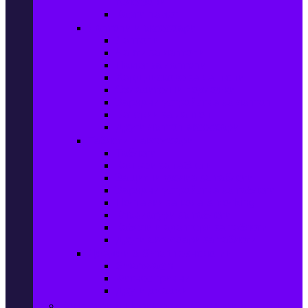
телефони
Карти памет
Лаптопи и аксесоари
Лаптопи
Чанти за лаптопи
Памет за лаптопи
Хард дискове за лаптопи
Охладителни подложки
Зарядни устройства за лаптоп
Батерии за лаптоп
Други лаптоп аксесоари
Таблети и аксесоари
Таблети
Калъфи за таблети
Защитни фолиа за таблети
Зарядни устройства за таблети
Поставки за кола & docking
Клавиатури за таблети
Кабели и адаптери за таблети
Други аксесоари за таблети
Джаджи & Smart технологии
Smartwatch
Фитнес гривни
Други джаджи
Компютри & Периферия, Сървъри & UPS-и