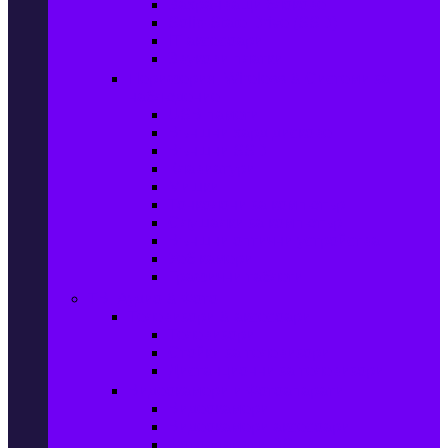
Захранващи блокове
Solid-State Drive (SSD)
IT аксесоари
Звукови платки
Периферия, Wireless & Системи за
наблюдение
USB памети
Външни хард дискове
Външни SSD
Клавиатури
Мишки
Тонколони за компютър
Слушалки за компютър
Външни оптични устройства
Уеб камери
Графични таблети
ТВ, Аудио & Фото
Телевизори & аксесоари
Телевизори
Стойки за телевизори
Дистанционни за телевизори
Видеокамери и Фотоапарати
Видеокамери
Видеокамери аксесоари
Фотоапарати DSLR