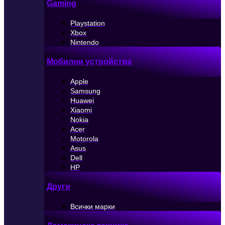
Gaming
Playstation
Xbox
Nintendo
Мобилни устройства
Apple
Samsung
Huawei
Xiaomi
Nokia
Acer
Motorola
Asus
Dell
HP
Други
Всички марки