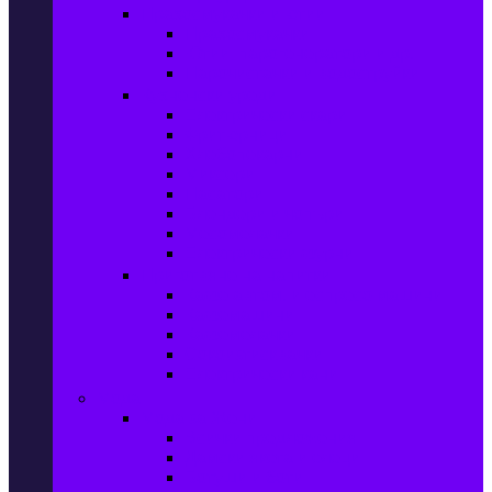
Прахосмукачки и ютии
Прахосмукачки
Ютии, парогенератори и др.
Парочистачки и водоструйки
Кухненски уреди
Електрически скари
Фритюрници
Хлебопекарни
Миксери
Пасатори
Блендери и чопъри
Месомелачки
Електрически фурни
Приготвяне на напитки
Кафе автом. и еспресо машини
Кафемашини
Кафемелачки
Сокоизтисквачки
Електрически кани
Мода
Мода за Жени
Всички предложения
Дамски якета и елеци
Ботуши и боти