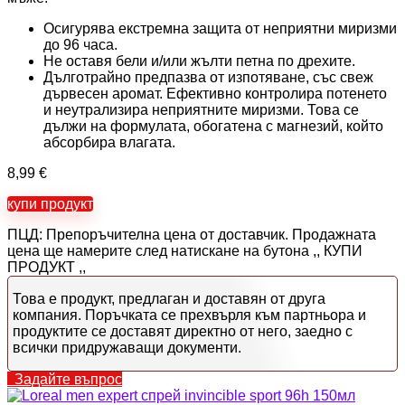
Осигурява екстремна защита от неприятни миризми
до 96 часа.
Не оставя бели и/или жълти петна по дрехите.
Дълготрайно предпазва от изпотяване, със свеж
дървесен аромат. Ефективно контролира потенето
и неутрализира неприятните миризми. Това се
дължи на формулата, обогатена с магнезий, който
абсорбира влагата.
8,99
€
купи продукт
ПЦД: Препоръчителна цена от доставчик. Продажната
цена ще намерите след натискане на бутона ,, КУПИ
ПРОДУКТ ,,
Това е продукт, предлаган и доставян от друга
компания. Поръчката се прехвърля към партньора и
продуктите се доставят директно от него, заедно с
всички придружаващи документи.
Задайте въпрос