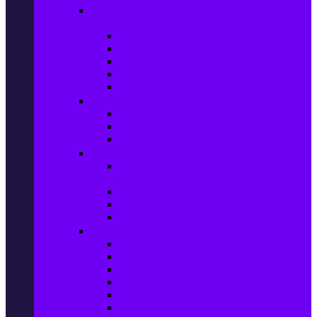
Настолни компютри & Монитори,
Сървъри & UPS-и
Настолни компютри
LCD & LED монитори
Акс. за монитори
Сървъри
UPS-и
Софтуер
Office & Desktop приложения
Операционни системи
Антивирусни програми
Принтери и Скенери
Принтери и други
мултифункционални устройства
Мастиленоструйни принтери
Фото принтери
Касети, тонери и други консумативи
PC компоненти
Процесори
Видео карти
Дънни платки
Оперативна памет
Хард Дискове
Компютърни кутии