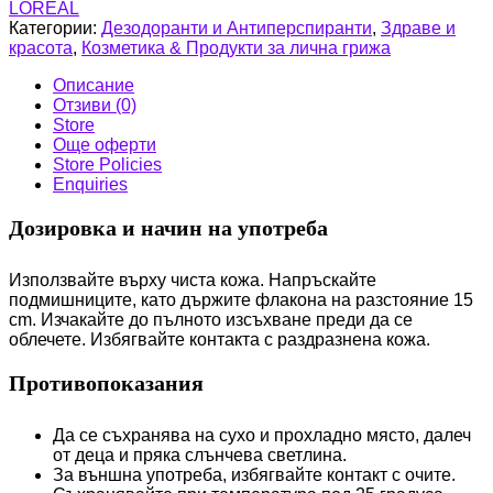
LOREAL
Категории:
Дезодоранти и Антиперспиранти
,
Здраве и
красота
,
Козметика & Продукти за лична грижа
Описание
Отзиви (0)
Store
Още оферти
Store Policies
Enquiries
Дозировка и начин на употреба
Използвайте върху чиста кожа. Напръскайте
подмишниците, като държите флакона на разстояние 15
cm. Изчакайте до пълното изсъхване преди да се
облечете. Избягвайте контакта с раздразнена кожа.
Противопоказания
Да се съхранява на сухо и прохладно място, далеч
от деца и пряка слънчева светлина.
За външна употреба, избягвайте контакт с очите.