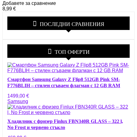
Добавете за сравнение
8,99
€
ПОСЛЕДНИ СРАВНЕНИЯ
ТОП ОФЕРТИ
Смартфон Samsung Galaxy Z Flip8 512GB Pink SM-
F776BLIH – стилен сгъваем флагман с 12 GB RAM
1499,00
€
Samsung
Хладилник с фризер Finlux FBN340R GLASS – 322 l,
No Frost и червено стъкло