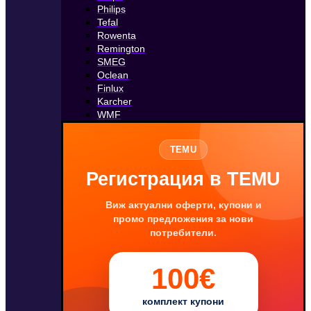
Philips
Tefal
Rowenta
Remington
SMEG
Oclean
Finlux
Karcher
WMF
TEMU
Регистрация в TEMU
Виж актуални оферти, купони и
промо предложения за нови
потребители.
100€
комплект купони