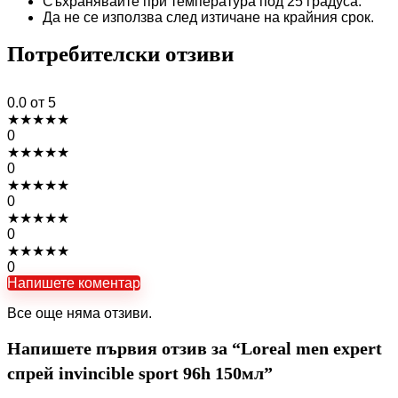
Съхранявайте при температура под 25 градуса.
Да не се използва след изтичане на крайния срок.
Потребителски отзиви
0.0
от 5
★
★
★
★
★
0
★
★
★
★
★
0
★
★
★
★
★
0
★
★
★
★
★
0
★
★
★
★
★
0
Напишете коментар
Все още няма отзиви.
Напишете първия отзив за “Loreal men expert
спрей invincible sport 96h 150мл”