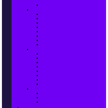
телефони
Карти памет
Лаптопи и аксесоари
Лаптопи
Чанти за лаптопи
Памет за лаптопи
Хард дискове за лаптопи
Охладителни подложки
Зарядни устройства за лаптоп
Батерии за лаптоп
Други лаптоп аксесоари
Таблети и аксесоари
Таблети
Калъфи за таблети
Защитни фолиа за таблети
Зарядни устройства за таблети
Поставки за кола & docking
Клавиатури за таблети
Кабели и адаптери за таблети
Други аксесоари за таблети
Джаджи & Smart технологии
Smartwatch
Фитнес гривни
Други джаджи
Компютри & Периферия, Сървъри & UPS-и