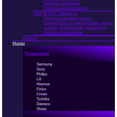
Арабски парфюми
Подаръчни комплекти
HOT
★ HOT оферти ★
Temu в България: пълно
ръководство за регистрация, промо
кодове, приложение, продукти и
изгодно пазаруване
Купони
Марки
Телевизори
Samsung
Sony
Philips
LG
Hisense
Finlux
Crown
Toshiba
Daewoo
Sharp