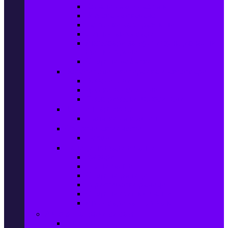
Колани за отслабване
Въжета за скачане
Постелки за упражнения
Фитнес аксесоари
Аксесоари за мултифункционални
фитнес уреди
Спортни добавки
Велосипеди, екипировка и аксесоари
Велосипеди
Детски велосипеди
Електрически велосипеди
Къмпинг артикули
Палатки за къмпинг
Спортни активности
Поход
Раници, куфари и чанти
Куфари
Пътни чанти
Спортни раници
Туристически раници
Спортни фитнес чанти
Аксесоари за пътуване
Авто & Направи си сам
Авто аксесоари