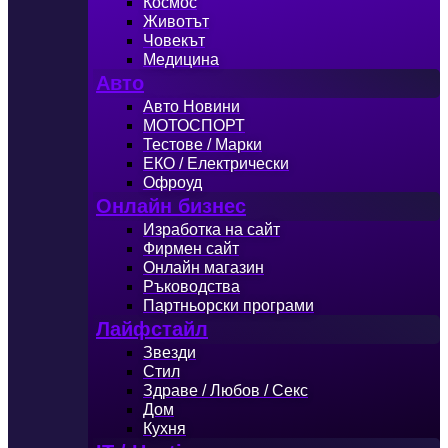
Космос
Животът
Човекът
Медицина
Авто
Авто Новини
МОТОСПОРТ
Тестове / Марки
ЕКО / Електрически
Офроуд
Онлайн бизнес
Изработка на сайт
Фирмен сайт
Онлайн магазин
Ръководства
Партньорски програми
Лайфстайл
Звезди
Стил
Здраве / Любов / Секс
Дом
Кухня