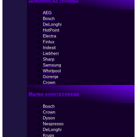
Домакинска техника
AEG
Bosch
DeLonghi
HotPoint
Electra
Finlux
Indesit
Liebherr
Sharp
Samsung
Whirlpool
Gorenje
Crown
Малки електроуреди
Bosch
Crown
Dyson
Nespresso
DeLonghi
Krups