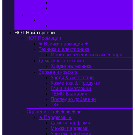
Автобокс
Авто стойка за велосипед
Книги, Офис & Храни
Книжарница
Книги
HOT
Най-търсени
HOT
Промоции
★ Всички промоции ★
Техника и електроника
Мобилни телефони и аксесоари
Домакинска техника
Хладилна техника
Здраве и красота
Уреди & Аксесоари
Козметика & Продукти
Външни магазини
TEMU България
Последно добавени
18+
Оценени с 5 ★ ★ ★ ★ ★
★ Парфюми ★
Дамски парфюми
Мъжки парфюми
Унисекс парфюми