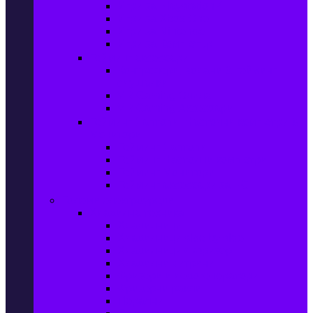
Игри за Playstation 4
Игри за Xbox One
Игри за Nintendo
Игри за Компютър
Гейминг аксесоари
Контролери, волани & гейминг
слушалки
VR Gaming Очила
VR Gaming Аксесоари
Гейминг Лаптопи, Настолни компютри &
Монитори
Гейминг Лаптопи
Гейминг Настолни компютри
Гейминг Монитори
Гейминг аксесоари за PC
Големи електроуреди
Хладилна техника
Хладилници
Хладилници side by side
Хладилници с фризер
Хладилни витрини
Фризери и ледогенератори
Фризерни ракли
Перални