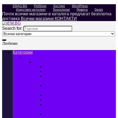
EMAG BG
PetShop
Хостинг
WordPress
Изкуствен интелект
Технологии
Ревюта
Deals
Почти всички магазини в каталога предлагат безплатна
доставка
Всички магазини КОНТАКТИ
Search for:
Любими
Категории
Телефони, Таблети & Лаптопи
Мобилни телефони и аксесоари
Мобилни телефони
Калъфи за мобилни телефони
Защитни фолиа за мобилни
телефони
Зарядни устройства за мобилни
телефони
Батерии за мобилни телефони
Bluetooth слушалки
Поставки и докинг станции за
мобилни телефони
Външни батерии за мобилни