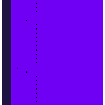
Ел. самобръсначки
Класически самобръсначки
Аксесоари за електрически
самобръсначки
Козметика & Продукти за лична грижа
Кремове за лице
Серуми и терапия за лице
Почистване на лице
Душ гелове
Лосиони за тяло
Дезодоранти и Антиперспиранти
Шампоани
Терапия за коса
Бои за коса и оксиданти
Онлайн аптека BENU
Дом, Градина & Petshop
Мебели и матраци
Офис столове, маси и бюра
Столове
Кухненско обзавеждане
Матраци
Обзавеждане за спалня
Фотьойли
Дивани