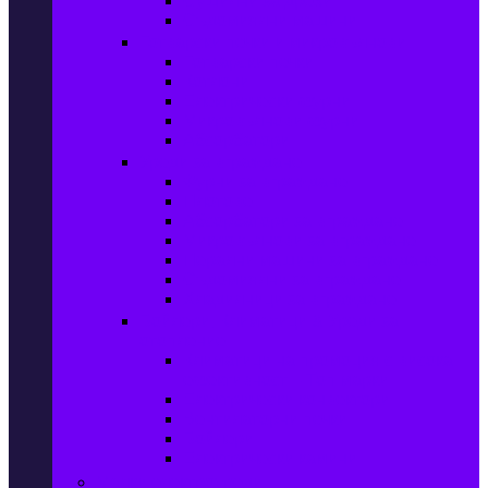
Сушилни за дрехи
Съдомиялни машини
Готварски печки и микровълнови
Готварски печки
Котлони
Електрически фурни
Микровълнови фурни
Абсорбатори
Уреди за вграждане
Фурни за вграждане
Плотове
Абсорбатори за вграждане
Микровълнови за вграждане
Перални машини за вграждане
Съдомиялни за вграждане
Хладилници за вграждане
Бойлери, Климатици & Уреди за
отопление
Климатици на промоция с висока
ефективност – Топ марки
Електрически конвектори
Вентилаторни печки
Бойлери
Електрически камини
Малки електроуреди