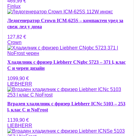
469,99
€
Finlux
Ледогенератор Crown ICM-625S – компактен уред за
свеж лед у дома
127,82
€
Crown
Хладилник с фризер Liebherr CNgbc 5723 – 371 l, клас
C и черен дизайн
1099,90
€
LIEBHERR
Вграден хладилник с фризер Liebherr ICNc 5103 – 253
l, клас C и NoFrost
1139,90
€
LIEBHERR