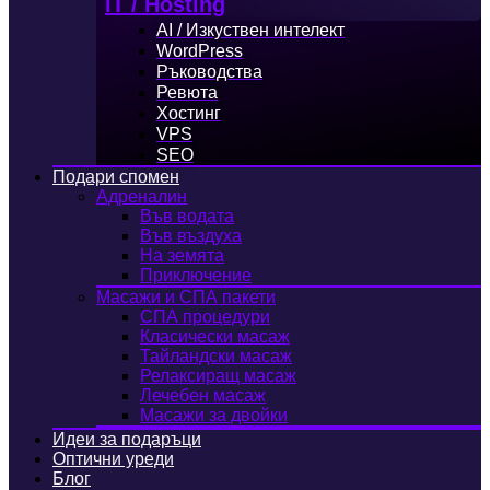
IT / Hosting
AI / Изкуствен интелект
WordPress
Ръководства
Ревюта
Хостинг
VPS
SEO
Подари спомен
Адреналин
Във водата
Във въздуха
На земята
Приключение
Масажи и СПА пакети
СПА процедури
Класически масаж
Тайландски масаж
Релаксиращ масаж
Лечебен масаж
Масажи за двойки
Идеи за подаръци
Оптични уреди
Блог