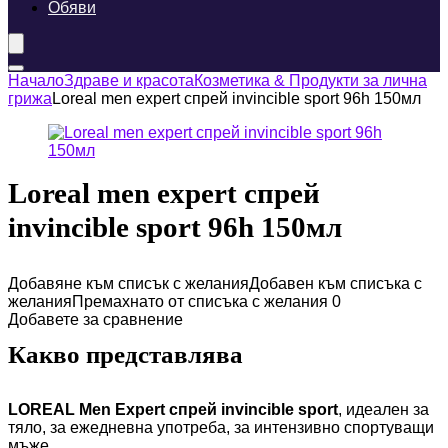
Обяви
Начало
Здраве и красота
Козметика & Продукти за лична
грижа
Loreal men expert спрей invincible sport 96h 150мл
Loreal men expert спрей
invincible sport 96h 150мл
Добавяне към списък с желания
Добавен към списъка с
желания
Премахнато от списъка с желания
0
Добавете за сравнение
Какво представлява
LOREAL Men Expert спрей invincible sport
, идеален за
тяло, за ежедневна употреба, за интензивно спортуващи
мъже.