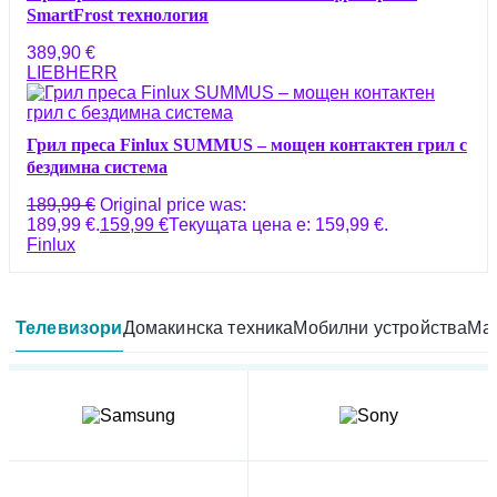
SmartFrost технология
389,90
€
LIEBHERR
Грил преса Finlux SUMMUS – мощен контактен грил с
бездимна система
189,99
€
Original price was:
189,99 €.
159,99
€
Текущата цена е: 159,99 €.
Finlux
Телевизори
Домакинска техника
Мобилни устройства
Мал