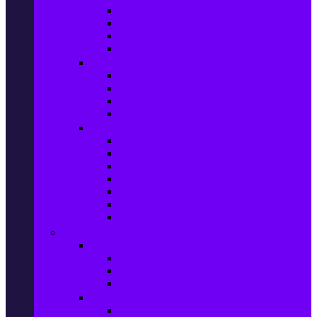
Фотоапарати Mirrorless
Компактни фотоапарати
Фотоапарати за моментни снимки
Фотоапарати аксесоари
Видео проектори & Екрани
Видео проектори
Аксесоари за видео проектори
Проекторни екрани
Интерактивни дъски
Audio & Домашно кино
Саундбари
Аудио системи
Смарт Аудио системи
Мултимедийни плеъри
Тонколони
Грамофони
Плеъри и Ресийвъри
Gaming
Гейминг конзоли
PlayStation
Xbox
Nintendo
Игри за конзола & Компютър
Игри за Playstation 5