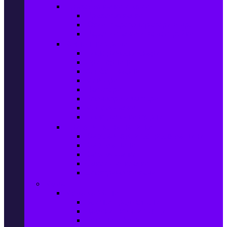
Прахосмукачки и ютии
Прахосмукачки
Ютии, парогенератори и др.
Парочистачки и водоструйки
Кухненски уреди
Електрически скари
Фритюрници
Хлебопекарни
Миксери
Пасатори
Блендери и чопъри
Месомелачки
Електрически фурни
Приготвяне на напитки
Кафе автом. и еспресо машини
Кафемашини
Кафемелачки
Сокоизтисквачки
Електрически кани
Мода
Мода за Жени
Всички предложения
Дамски якета и елеци
Ботуши и боти