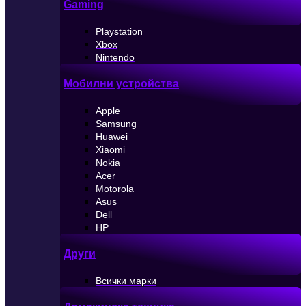
Gaming
Playstation
Xbox
Nintendo
Мобилни устройства
Apple
Samsung
Huawei
Xiaomi
Nokia
Acer
Motorola
Asus
Dell
HP
Други
Всички марки