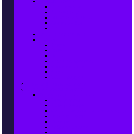
Домашен текстил
Спално бельо
Възглавници
Олекотени завивки
Хавлии за баня
Килими
Готвене и сервиране
PetShop
Кучета
Котки
Птици
Риби / Акваристика
Малки животни
Влечуги
Общи продукти
Играчки & Детски артикули
Спорт & Свободно време
Фитнес уреди и аксесоари
Бягащи пътеки
Велоергометри
Мултифункционални фитнес уреди
Гири и дъмбели
Степери
Вибро платформи
Фитнес топки