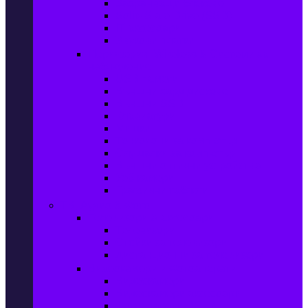
Захранващи блокове
Solid-State Drive (SSD)
IT аксесоари
Звукови платки
Периферия, Wireless & Системи за
наблюдение
USB памети
Външни хард дискове
Външни SSD
Клавиатури
Мишки
Тонколони за компютър
Слушалки за компютър
Външни оптични устройства
Уеб камери
Графични таблети
ТВ, Аудио & Фото
Телевизори & аксесоари
Телевизори
Стойки за телевизори
Дистанционни за телевизори
Видеокамери и Фотоапарати
Видеокамери
Видеокамери аксесоари
Фотоапарати DSLR