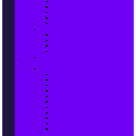
Маратонки и кецове
Дамски блузи
Дамски тениски
Дамски часовници
Дамски сандали
Мода за Мъже
Мъжки дънки
Мъжки маратонки и кецове
Мъжки часовници
Мъжки парфюми
Мода за ДЕЦА
Здраве и красота
Уреди & Аксесоари за лична грижа
Електрически четки за зъби
Устни иригатори
Епилатори
Козметични апарати
Уреди за маникюр и педикюр
Преси за коса
Сешоари
Маши за коса
Ролки за коса
Електрически четки за коса
Машинки за подстригване и
тримери