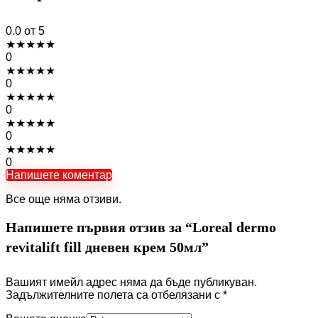
0.0
от 5
★
★
★
★
★
0
★
★
★
★
★
0
★
★
★
★
★
0
★
★
★
★
★
0
★
★
★
★
★
0
Напишете коментар
Все още няма отзиви.
Напишете първия отзив за “Loreal dermo
revitalift fill дневен крем 50мл”
Вашият имейл адрес няма да бъде публикуван.
Задължителните полета са отбелязани с
*