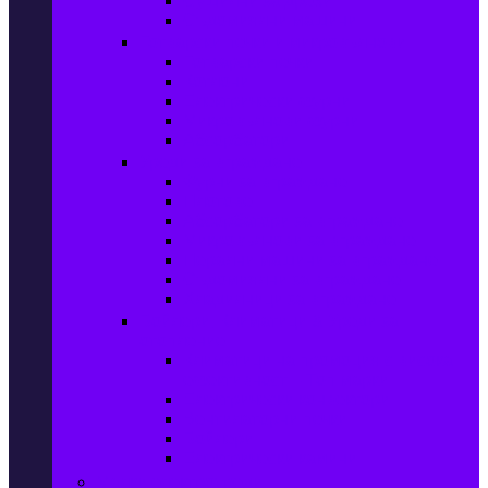
Сушилни за дрехи
Съдомиялни машини
Готварски печки и микровълнови
Готварски печки
Котлони
Електрически фурни
Микровълнови фурни
Абсорбатори
Уреди за вграждане
Фурни за вграждане
Плотове
Абсорбатори за вграждане
Микровълнови за вграждане
Перални машини за вграждане
Съдомиялни за вграждане
Хладилници за вграждане
Бойлери, Климатици & Уреди за
отопление
Климатици на промоция с висока
ефективност – Топ марки
Електрически конвектори
Вентилаторни печки
Бойлери
Електрически камини
Малки електроуреди