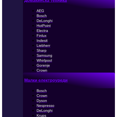
Домакинска техника
AEG
Bosch
DeLonghi
HotPoint
Electra
Finlux
Indesit
Liebherr
Sharp
Samsung
Whirlpool
Gorenje
Crown
Малки електроуреди
Bosch
Crown
Dyson
Nespresso
DeLonghi
Krups