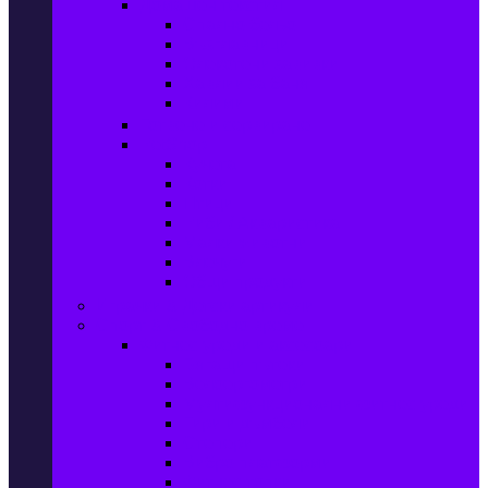
Домашен текстил
Спално бельо
Възглавници
Олекотени завивки
Хавлии за баня
Килими
Готвене и сервиране
PetShop
Кучета
Котки
Птици
Риби / Акваристика
Малки животни
Влечуги
Общи продукти
Играчки & Детски артикули
Спорт & Свободно време
Фитнес уреди и аксесоари
Бягащи пътеки
Велоергометри
Мултифункционални фитнес уреди
Гири и дъмбели
Степери
Вибро платформи
Фитнес топки