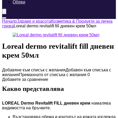
Обяви
Начало
Здраве и красота
Козметика & Продукти за лична
грижа
Loreal dermo revitalift fill дневен крем 50мл
Loreal dermo revitalift fill дневен
крем 50мл
Добавяне към списък с желания
Добавен към списъка с
желания
Премахнато от списъка с желания
0
Добавете за сравнение
Какво представлява
LOREAL Dermo Revitalift FILL дневен крем
намалява
видимостта на бръчките.
Възстановява обема и контурът на кожата изглежда