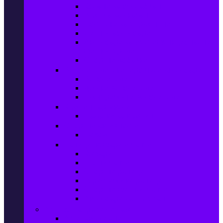
Колани за отслабване
Въжета за скачане
Постелки за упражнения
Фитнес аксесоари
Аксесоари за мултифункционални
фитнес уреди
Спортни добавки
Велосипеди, екипировка и аксесоари
Велосипеди
Детски велосипеди
Електрически велосипеди
Къмпинг артикули
Палатки за къмпинг
Спортни активности
Поход
Раници, куфари и чанти
Куфари
Пътни чанти
Спортни раници
Туристически раници
Спортни фитнес чанти
Аксесоари за пътуване
Авто & Направи си сам
Авто аксесоари