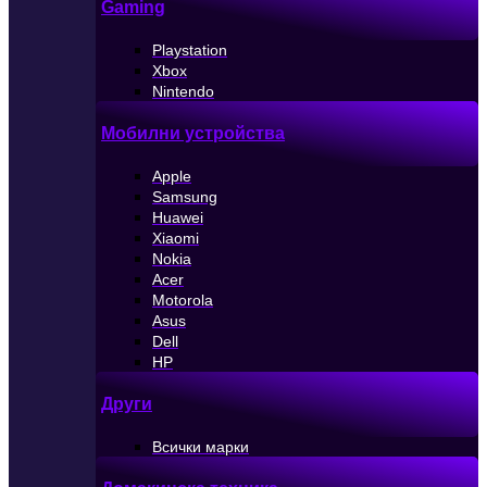
Gaming
Playstation
Xbox
Nintendo
Мобилни устройства
Apple
Samsung
Huawei
Xiaomi
Nokia
Acer
Motorola
Asus
Dell
HP
Други
Всички марки