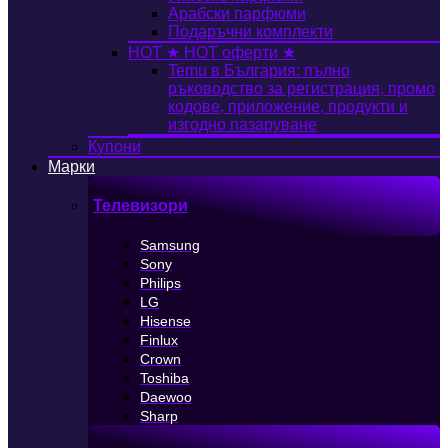
Арабски парфюми
Подаръчни комплекти
HOT
★ HOT оферти ★
Temu в България: пълно
ръководство за регистрация, промо
кодове, приложение, продукти и
изгодно пазаруване
Купони
Марки
Телевизори
Samsung
Sony
Philips
LG
Hisense
Finlux
Crown
Toshiba
Daewoo
Sharp