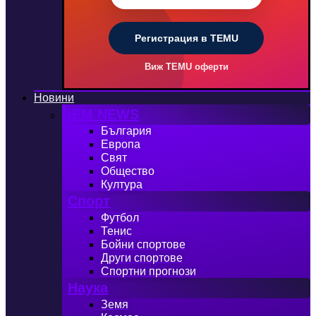
Регистрация в TEMU
Виж TEMU оферти
Новини
iEM NEWS
България
Европа
Свят
Общество
Култура
Спорт
Футбол
Тенис
Бойни спортове
Други спортове
Спортни прогнози
Наука
Земя