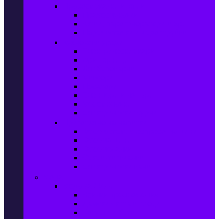
Прахосмукачки и ютии
Прахосмукачки
Ютии, парогенератори и др.
Парочистачки и водоструйки
Кухненски уреди
Електрически скари
Фритюрници
Хлебопекарни
Миксери
Пасатори
Блендери и чопъри
Месомелачки
Електрически фурни
Приготвяне на напитки
Кафе автом. и еспресо машини
Кафемашини
Кафемелачки
Сокоизтисквачки
Електрически кани
Мода
Мода за Жени
Всички предложения
Дамски якета и елеци
Ботуши и боти