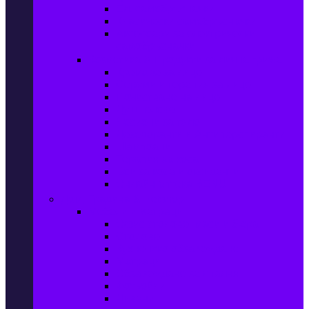
Ел. самобръсначки
Класически самобръсначки
Аксесоари за електрически
самобръсначки
Козметика & Продукти за лична грижа
Кремове за лице
Серуми и терапия за лице
Почистване на лице
Душ гелове
Лосиони за тяло
Дезодоранти и Антиперспиранти
Шампоани
Терапия за коса
Бои за коса и оксиданти
Онлайн аптека BENU
Дом, Градина & Petshop
Мебели и матраци
Офис столове, маси и бюра
Столове
Кухненско обзавеждане
Матраци
Обзавеждане за спалня
Фотьойли
Дивани