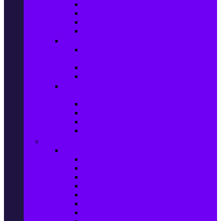
Игри за Playstation 4
Игри за Xbox One
Игри за Nintendo
Игри за Компютър
Гейминг аксесоари
Контролери, волани & гейминг
слушалки
VR Gaming Очила
VR Gaming Аксесоари
Гейминг Лаптопи, Настолни компютри &
Монитори
Гейминг Лаптопи
Гейминг Настолни компютри
Гейминг Монитори
Гейминг аксесоари за PC
Големи електроуреди
Хладилна техника
Хладилници
Хладилници side by side
Хладилници с фризер
Хладилни витрини
Фризери и ледогенератори
Фризерни ракли
Перални