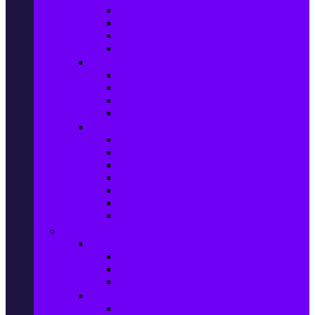
Фотоапарати Mirrorless
Компактни фотоапарати
Фотоапарати за моментни снимки
Фотоапарати аксесоари
Видео проектори & Екрани
Видео проектори
Аксесоари за видео проектори
Проекторни екрани
Интерактивни дъски
Audio & Домашно кино
Саундбари
Аудио системи
Смарт Аудио системи
Мултимедийни плеъри
Тонколони
Грамофони
Плеъри и Ресийвъри
Gaming
Гейминг конзоли
PlayStation
Xbox
Nintendo
Игри за конзола & Компютър
Игри за Playstation 5