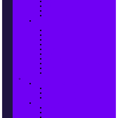
Захранващи блокове
Solid-State Drive (SSD)
IT аксесоари
Звукови платки
Периферия, Wireless & Системи за
наблюдение
USB памети
Външни хард дискове
Външни SSD
Клавиатури
Мишки
Тонколони за компютър
Слушалки за компютър
Външни оптични устройства
Уеб камери
Графични таблети
ТВ, Аудио & Фото
Телевизори & аксесоари
Телевизори
Стойки за телевизори
Дистанционни за телевизори
Видеокамери и Фотоапарати
Видеокамери
Видеокамери аксесоари
Фотоапарати DSLR