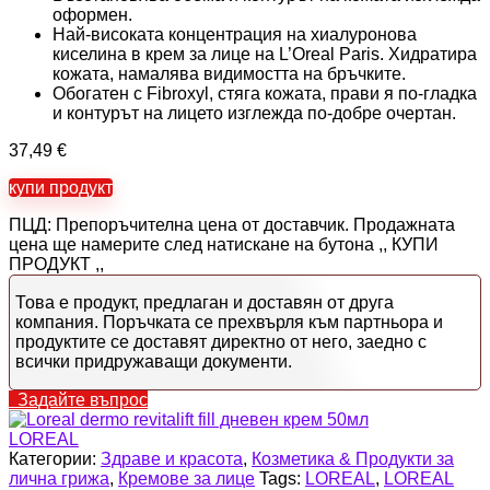
оформен.
Най-високата концентрация на хиалуронова
киселина в крем за лице на L’Oreal Paris. Хидратира
кожата, намалява видимостта на бръчките.
Обогатен с Fibroxyl, стяга кожата, прави я по-гладка
и контурът на лицето изглежда по-добре очертан.
37,49
€
купи продукт
ПЦД: Препоръчителна цена от доставчик. Продажната
цена ще намерите след натискане на бутона ,, КУПИ
ПРОДУКТ ,,
Това е продукт, предлаган и доставян от друга
компания. Поръчката се прехвърля към партньора и
продуктите се доставят директно от него, заедно с
всички придружаващи документи.
Задайте въпрос
LOREAL
Категории:
Здраве и красота
,
Козметика & Продукти за
лична грижа
,
Кремове за лице
Tags:
LOREAL
,
LOREAL