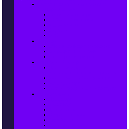
Настолни компютри & Монитори,
Сървъри & UPS-и
Настолни компютри
LCD & LED монитори
Акс. за монитори
Сървъри
UPS-и
Софтуер
Office & Desktop приложения
Операционни системи
Антивирусни програми
Принтери и Скенери
Принтери и други
мултифункционални устройства
Мастиленоструйни принтери
Фото принтери
Касети, тонери и други консумативи
PC компоненти
Процесори
Видео карти
Дънни платки
Оперативна памет
Хард Дискове
Компютърни кутии