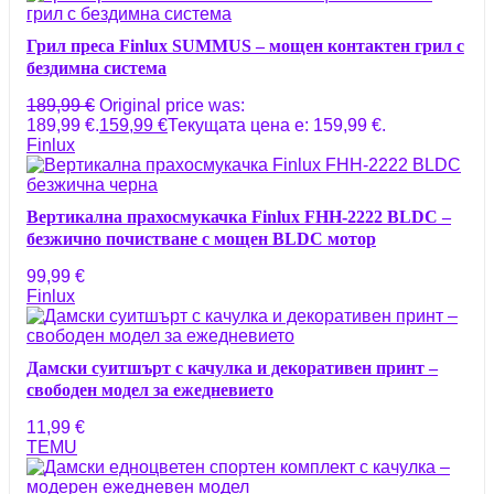
Грил преса Finlux SUMMUS – мощен контактен грил с
бездимна система
189,99
€
Original price was:
189,99 €.
159,99
€
Текущата цена е: 159,99 €.
Finlux
Вертикална прахосмукачка Finlux FHH-2222 BLDC –
безжично почистване с мощен BLDC мотор
99,99
€
Finlux
Дамски суитшърт с качулка и декоративен принт –
свободен модел за ежедневието
11,99
€
TEMU