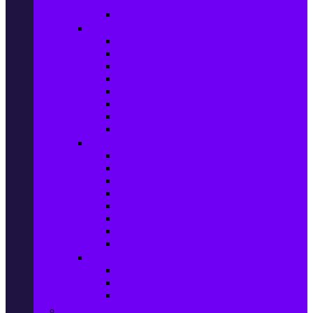
телефони
Карти памет
Лаптопи и аксесоари
Лаптопи
Чанти за лаптопи
Памет за лаптопи
Хард дискове за лаптопи
Охладителни подложки
Зарядни устройства за лаптоп
Батерии за лаптоп
Други лаптоп аксесоари
Таблети и аксесоари
Таблети
Калъфи за таблети
Защитни фолиа за таблети
Зарядни устройства за таблети
Поставки за кола & docking
Клавиатури за таблети
Кабели и адаптери за таблети
Други аксесоари за таблети
Джаджи & Smart технологии
Smartwatch
Фитнес гривни
Други джаджи
Компютри & Периферия, Сървъри & UPS-и