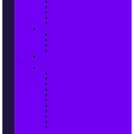
Маратонки и кецове
Дамски блузи
Дамски тениски
Дамски часовници
Дамски сандали
Мода за Мъже
Мъжки дънки
Мъжки маратонки и кецове
Мъжки часовници
Мъжки парфюми
Мода за ДЕЦА
Здраве и красота
Уреди & Аксесоари за лична грижа
Електрически четки за зъби
Устни иригатори
Епилатори
Козметични апарати
Уреди за маникюр и педикюр
Преси за коса
Сешоари
Маши за коса
Ролки за коса
Електрически четки за коса
Машинки за подстригване и
тримери