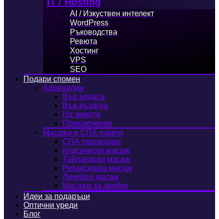
IT / Hosting
AI / Изкуствен интелект
WordPress
Ръководства
Ревюта
Хостинг
VPS
SEO
Подари спомен
Адреналин
Във водата
Във въздуха
На земята
Приключение
Масажи и СПА пакети
СПА процедури
Класически масаж
Тайландски масаж
Релаксиращ масаж
Лечебен масаж
Масажи за двойки
Идеи за подаръци
Оптични уреди
Блог