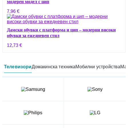
модерен модел с цип
7,96
€
Дамски обувки с платформа и цип – модерни високи
обувки за ежедневен стил
12,73
€
Телевизори
Домакинска техника
Мобилни устройства
Мал