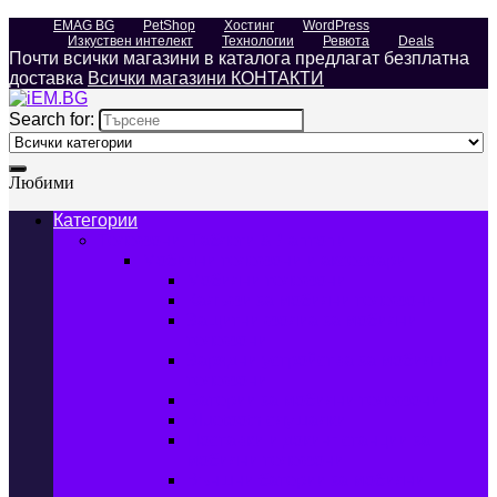
EMAG BG
PetShop
Хостинг
WordPress
Изкуствен интелект
Технологии
Ревюта
Deals
Почти всички магазини в каталога предлагат безплатна
доставка
Всички магазини КОНТАКТИ
Search for:
Любими
Категории
Телефони, Таблети & Лаптопи
Мобилни телефони и аксесоари
Мобилни телефони
Калъфи за мобилни телефони
Защитни фолиа за мобилни
телефони
Зарядни устройства за мобилни
телефони
Батерии за мобилни телефони
Bluetooth слушалки
Поставки и докинг станции за
мобилни телефони
Външни батерии за мобилни