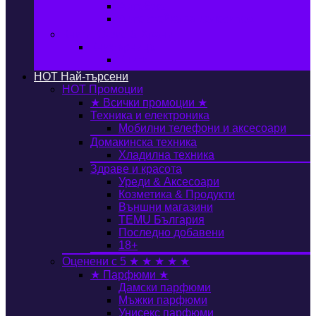
Автобокс
Авто стойка за велосипед
Книги, Офис & Храни
Книжарница
Книги
HOT
Най-търсени
HOT
Промоции
★ Всички промоции ★
Техника и електроника
Мобилни телефони и аксесоари
Домакинска техника
Хладилна техника
Здраве и красота
Уреди & Аксесоари
Козметика & Продукти
Външни магазини
TEMU България
Последно добавени
18+
Оценени с 5 ★ ★ ★ ★ ★
★ Парфюми ★
Дамски парфюми
Мъжки парфюми
Унисекс парфюми