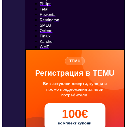
Philips
Tefal
Rowenta
Remington
SMEG
Oclean
Finlux
Karcher
WMF
TEMU
Регистрация в TEMU
Виж актуални оферти, купони и
промо предложения за нови
потребители.
100€
комплект купони