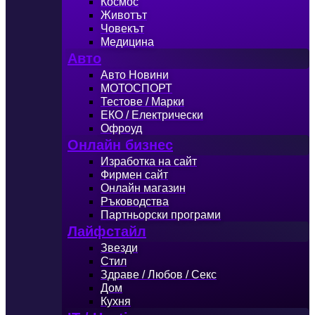
Космос
Животът
Човекът
Медицина
Авто
Авто Новини
МОТОСПОРТ
Тестове / Марки
ЕКО / Електрически
Офроуд
Онлайн бизнес
Изработка на сайт
Фирмен сайт
Онлайн магазин
Ръководства
Партньорски програми
Лайфстайл
Звезди
Стил
Здраве / Любов / Секс
Дом
Кухня