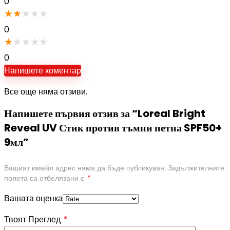
0
★
★
★
★
★
0
★
★
★
★
★
0
Напишете коментар
Все още няма отзиви.
Напишете първия отзив за “Loreal Bright
Reveal UV Стик против тъмни петна SPF50+
9мл”
Вашият имейл адрес няма да бъде публикуван.
Задължителните
полета са отбелязани с
*
Вашата оценка
Твоят Преглед
*