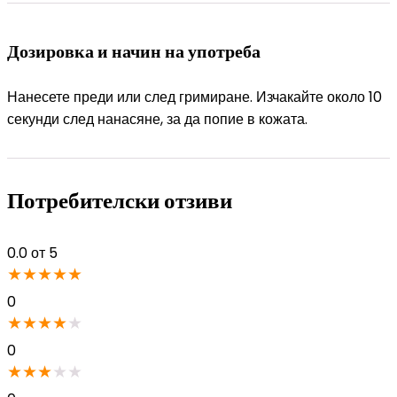
Дозировка и начин на употреба
Нанесете преди или след гримиране. Изчакайте около 10
секунди след нанасяне, за да попие в кожата.
Потребителски отзиви
0.0
от 5
★
★
★
★
★
0
★
★
★
★
★
0
★
★
★
★
★