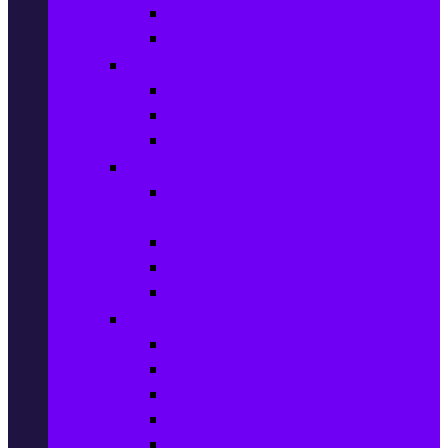
Сървъри
UPS-и
Софтуер
Office & Desktop приложения
Операционни системи
Антивирусни програми
Принтери и Скенери
Принтери и други
мултифункционални устройства
Мастиленоструйни принтери
Фото принтери
Касети, тонери и други консумативи
PC компоненти
Процесори
Видео карти
Дънни платки
Оперативна памет
Хард Дискове