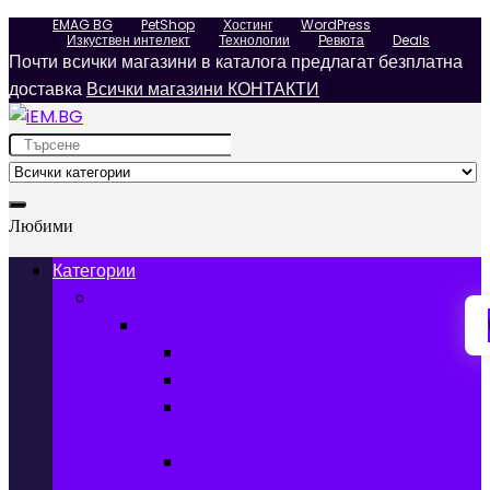
EMAG BG
PetShop
Хостинг
WordPress
Изкуствен интелект
Технологии
Ревюта
Deals
Почти всички магазини в каталога предлагат безплатна
доставка
Всички магазини КОНТАКТИ
Search
for:
Любими
Категории
Телефони, Таблети & Лаптопи
Мобилни телефони и аксесоари
Мобилни телефони
Калъфи за мобилни телефони
Защитни фолиа за мобилни
телефони
Зарядни устройства за мобилни
телефони