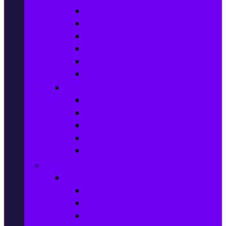
Хлебопекарни
Миксери
Пасатори
Блендери и чопъри
Месомелачки
Електрически фурни
Приготвяне на напитки
Кафе автом. и еспресо машини
Кафемашини
Кафемелачки
Сокоизтисквачки
Електрически кани
Мода
Мода за Жени
Всички предложения
Дамски якета и елеци
Ботуши и боти