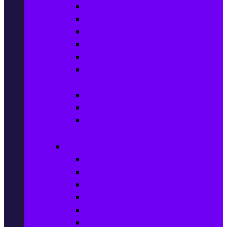
Преси за коса
Сешоари
Маши за коса
Ролки за коса
Електрически четки за коса
Машинки за подстригване и
тримери
Ел. самобръсначки
Класически самобръсначки
Аксесоари за електрически
самобръсначки
Козметика & Продукти за лична грижа
Кремове за лице
Серуми и терапия за лице
Почистване на лице
Душ гелове
Лосиони за тяло
Дезодоранти и Антиперспиранти