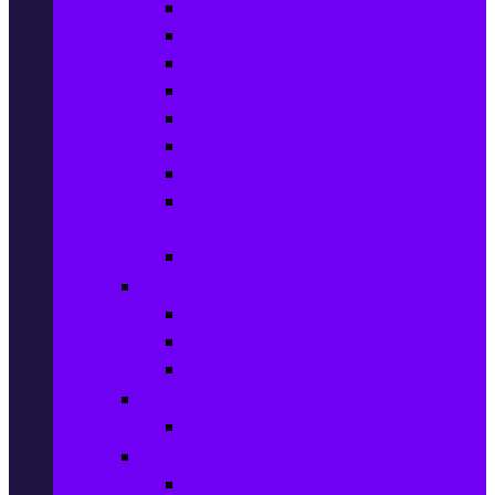
Степери
Вибро платформи
Фитнес топки
Колани за отслабване
Въжета за скачане
Постелки за упражнения
Фитнес аксесоари
Аксесоари за мултифункционални
фитнес уреди
Спортни добавки
Велосипеди, екипировка и аксесоари
Велосипеди
Детски велосипеди
Електрически велосипеди
Къмпинг артикули
Палатки за къмпинг
Спортни активности
Поход