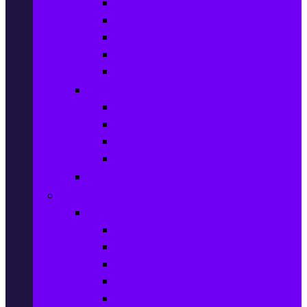
Маратонки и кецове
Дамски блузи
Дамски тениски
Дамски часовници
Дамски сандали
Мода за Мъже
Мъжки дънки
Мъжки маратонки и кецове
Мъжки часовници
Мъжки парфюми
Мода за ДЕЦА
Здраве и красота
Уреди & Аксесоари за лична грижа
Електрически четки за зъби
Устни иригатори
Епилатори
Козметични апарати
Уреди за маникюр и педикюр