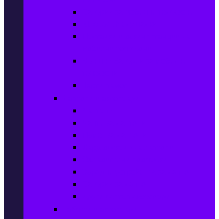
Батерии за мобилни телефони
Bluetooth слушалки
Поставки и докинг станции за
мобилни телефони
Външни батерии за мобилни
телефони
Карти памет
Лаптопи и аксесоари
Лаптопи
Чанти за лаптопи
Памет за лаптопи
Хард дискове за лаптопи
Охладителни подложки
Зарядни устройства за лаптоп
Батерии за лаптоп
Други лаптоп аксесоари
Таблети и аксесоари