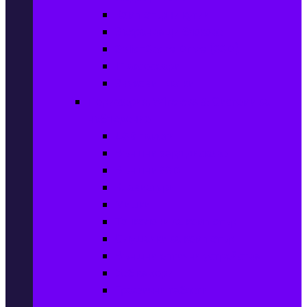
Компютърни кутии
Захранващи блокове
Solid-State Drive (SSD)
IT аксесоари
Звукови платки
Периферия, Wireless & Системи за
наблюдение
USB памети
Външни хард дискове
Външни SSD
Клавиатури
Мишки
Тонколони за компютър
Слушалки за компютър
Външни оптични устройства
Уеб камери
Графични таблети