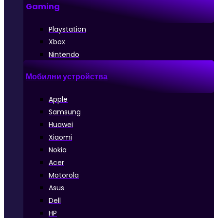
Gaming
Playstation
Xbox
Nintendo
Мобилни устройства
Apple
Samsung
Huawei
Xiaomi
Nokia
Acer
Motorola
Asus
Dell
HP