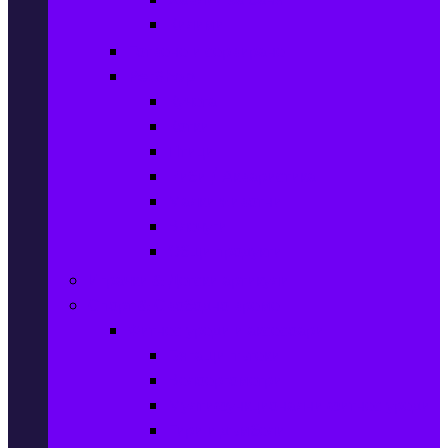
Килими
Готвене и сервиране
PetShop
Кучета
Котки
Птици
Риби / Акваристика
Малки животни
Влечуги
Общи продукти
Играчки & Детски артикули
Спорт & Свободно време
Фитнес уреди и аксесоари
Бягащи пътеки
Велоергометри
Мултифункционални фитнес уреди
Гири и дъмбели