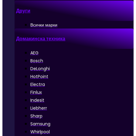
Други
Всички марки
Домакинска техника
AEG
Bosch
DeLonghi
HotPoint
Electra
Finlux
Indesit
Liebherr
Sharp
Samsung
Whirlpool