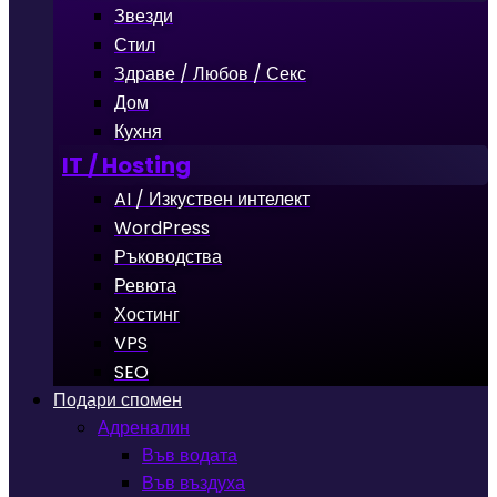
Звезди
Стил
Здраве / Любов / Секс
Дом
Кухня
IT / Hosting
AI / Изкуствен интелект
WordPress
Ръководства
Ревюта
Хостинг
VPS
SEO
Подари спомен
Адреналин
Във водата
Във въздуха