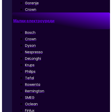
Gorenje
Crown
Малки електроуреди
Bosch
Crown
Dyson
Nespresso
DeLonghi
Krups
Philips
Tefal
Rowenta
Remington
SMEG
Oclean
Finlux