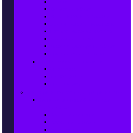
Таблети
Калъфи за таблети
Защитни фолиа за таблети
Зарядни устройства за таблети
Поставки за кола & docking
Клавиатури за таблети
Кабели и адаптери за таблети
Други аксесоари за таблети
Джаджи & Smart технологии
Smartwatch
Фитнес гривни
Други джаджи
Компютри & Периферия, Сървъри & UPS-и
Настолни компютри & Монитори,
Сървъри & UPS-и
Настолни компютри
LCD & LED монитори
Акс. за монитори