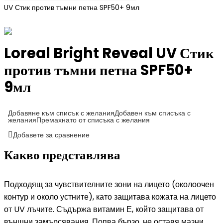
UV Стик против тъмни петна SPF50+ 9мл
Loreal Bright Reveal UV Стик
против тъмни петна SPF50+
9мл
Добавяне към списък с желания
Добавен към списъка с
желания
Премахнато от списъка с желания
Добавете за сравнение
Какво представлява
Подходящ за чувствителните зони на лицето (околоочен
контур и около устните), като защитава кожата на лицето
от UV лъчите. Съдържа витамин Е, който защитава от
външни замърсявания. Попва бързо, не оставя мазни