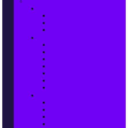
ТВ, Аудио & Фото
Телевизори & аксесоари
Телевизори
Стойки за телевизори
Дистанционни за телевизори
Видеокамери и Фотоапарати
Видеокамери
Видеокамери аксесоари
Фотоапарати DSLR
Фотоапарати Mirrorless
Компактни фотоапарати
Фотоапарати за моментни снимки
Фотоапарати аксесоари
Видео проектори & Екрани
Видео проектори
Аксесоари за видео проектори
Проекторни екрани
Интерактивни дъски