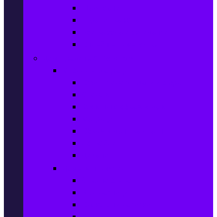
Шампоани
Терапия за коса
Бои за коса и оксиданти
Онлайн аптека BENU
Дом, Градина & Petshop
Мебели и матраци
Офис столове, маси и бюра
Столове
Кухненско обзавеждане
Матраци
Обзавеждане за спалня
Фотьойли
Дивани
Домашен текстил
Спално бельо
Възглавници
Олекотени завивки
Хавлии за баня