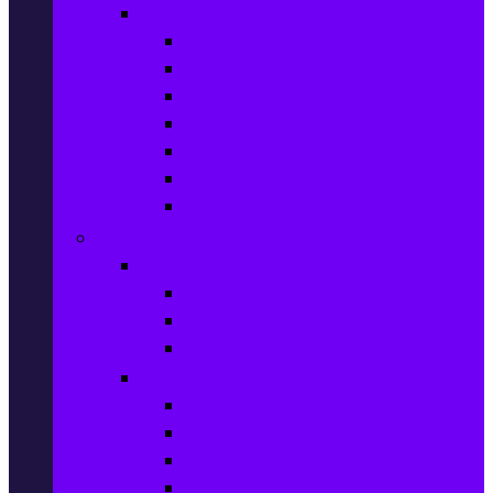
Audio & Домашно кино
Саундбари
Аудио системи
Смарт Аудио системи
Мултимедийни плеъри
Тонколони
Грамофони
Плеъри и Ресийвъри
Gaming
Гейминг конзоли
PlayStation
Xbox
Nintendo
Игри за конзола & Компютър
Игри за Playstation 5
Игри за Playstation 4
Игри за Xbox One
Игри за Nintendo