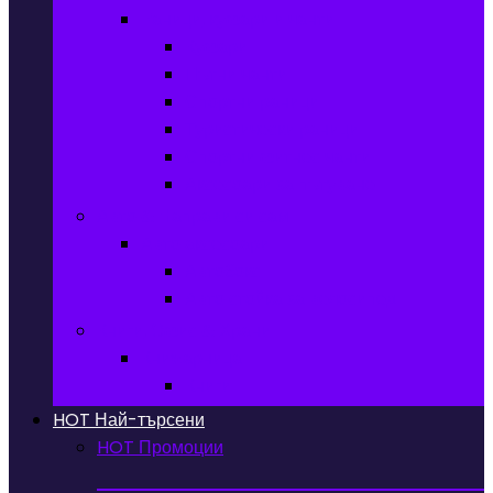
Раници, куфари и чанти
Куфари
Пътни чанти
Спортни раници
Туристически раници
Спортни фитнес чанти
Аксесоари за пътуване
Авто & Направи си сам
Авто аксесоари
Автобокс
Авто стойка за велосипед
Книги, Офис & Храни
Книжарница
Книги
HOT
Най-търсени
HOT
Промоции