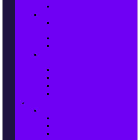
Игри за Компютър
Гейминг аксесоари
Контролери, волани & гейминг
слушалки
VR Gaming Очила
VR Gaming Аксесоари
Гейминг Лаптопи, Настолни компютри &
Монитори
Гейминг Лаптопи
Гейминг Настолни компютри
Гейминг Монитори
Гейминг аксесоари за PC
Големи електроуреди
Хладилна техника
Хладилници
Хладилници side by side
Хладилници с фризер