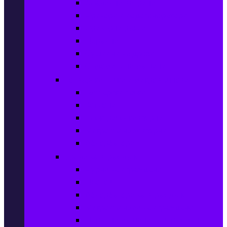
Хладилни витрини
Фризери и ледогенератори
Фризерни ракли
Перални
Сушилни за дрехи
Съдомиялни машини
Готварски печки и микровълнови
Готварски печки
Котлони
Електрически фурни
Микровълнови фурни
Абсорбатори
Уреди за вграждане
Фурни за вграждане
Плотове
Абсорбатори за вграждане
Микровълнови за вграждане
Перални машини за вграждане