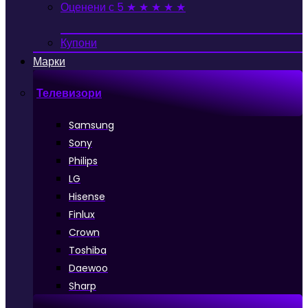
Оценени с 5 ★ ★ ★ ★ ★
Купони
Марки
Телевизори
Samsung
Sony
Philips
LG
Hisense
Finlux
Crown
Toshiba
Daewoo
Sharp