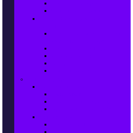
Съдомиялни за вграждане
Хладилници за вграждане
Бойлери, Климатици & Уреди за
отопление
Климатици на промоция с висока
ефективност – Топ марки
Електрически конвектори
Вентилаторни печки
Бойлери
Електрически камини
Малки електроуреди
Прахосмукачки и ютии
Прахосмукачки
Ютии, парогенератори и др.
Парочистачки и водоструйки
Кухненски уреди
Електрически скари
Фритюрници