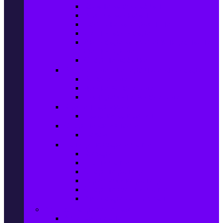
Колани за отслабване
Въжета за скачане
Постелки за упражнения
Фитнес аксесоари
Аксесоари за мултифункционални
фитнес уреди
Спортни добавки
Велосипеди, екипировка и аксесоари
Велосипеди
Детски велосипеди
Електрически велосипеди
Къмпинг артикули
Палатки за къмпинг
Спортни активности
Поход
Раници, куфари и чанти
Куфари
Пътни чанти
Спортни раници
Туристически раници
Спортни фитнес чанти
Аксесоари за пътуване
Авто & Направи си сам
Авто аксесоари