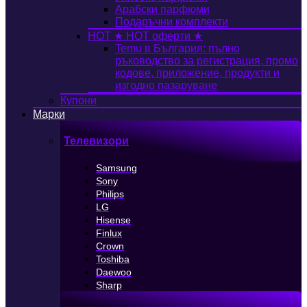
Арабски парфюми
Подаръчни комплекти
HOT
★ HOT оферти ★
Temu в България: пълно
ръководство за регистрация, промо
кодове, приложение, продукти и
изгодно пазаруване
Купони
Марки
Телевизори
Samsung
Sony
Philips
LG
Hisense
Finlux
Crown
Toshiba
Daewoo
Sharp