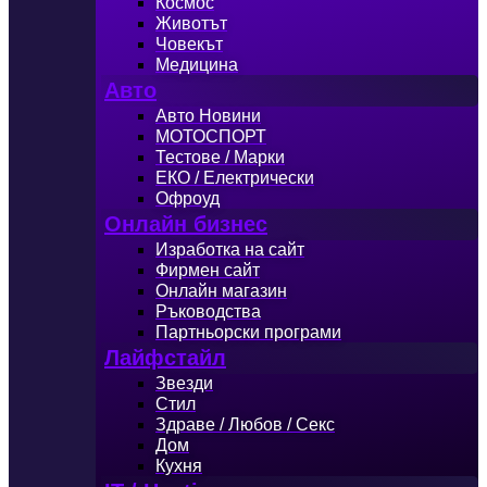
Космос
Животът
Човекът
Медицина
Авто
Авто Новини
МОТОСПОРТ
Тестове / Марки
ЕКО / Електрически
Офроуд
Онлайн бизнес
Изработка на сайт
Фирмен сайт
Онлайн магазин
Ръководства
Партньорски програми
Лайфстайл
Звезди
Стил
Здраве / Любов / Секс
Дом
Кухня