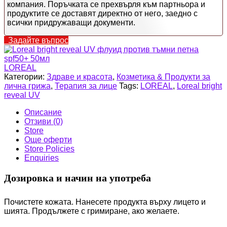
компания. Поръчката се прехвърля към партньора и
продуктите се доставят директно от него, заедно с
всички придружаващи документи.
Задайте въпрос
LOREAL
Категории:
Здраве и красота
,
Козметика & Продукти за
лична грижа
,
Терапия за лице
Tags:
LOREAL
,
Loreal bright
reveal UV
Описание
Отзиви (0)
Store
Още оферти
Store Policies
Enquiries
Дозировка и начин на употреба
Почистете кожата. Нанесете продукта върху лицето и
шията. Продължете с гримиране, ако желаете.