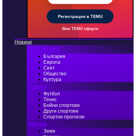
Регистрация в TEMU
Виж TEMU оферти
Новини
iEM NEWS
България
Европа
Свят
Общество
Култура
Спорт
Футбол
Тенис
Бойни спортове
Други спортове
Спортни прогнози
Наука
Земя