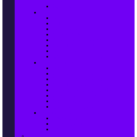
телефони
Карти памет
Лаптопи и аксесоари
Лаптопи
Чанти за лаптопи
Памет за лаптопи
Хард дискове за лаптопи
Охладителни подложки
Зарядни устройства за лаптоп
Батерии за лаптоп
Други лаптоп аксесоари
Таблети и аксесоари
Таблети
Калъфи за таблети
Защитни фолиа за таблети
Зарядни устройства за таблети
Поставки за кола & docking
Клавиатури за таблети
Кабели и адаптери за таблети
Други аксесоари за таблети
Джаджи & Smart технологии
Smartwatch
Фитнес гривни
Други джаджи
Компютри & Периферия, Сървъри & UPS-и