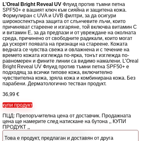
L’Oreal Bright Reveal UV
Флуид против тъмни петна
SPF50+ е вашият ключ към сияйна и защитена кожа.
Формулиран с UVA и UVB филтри, за да осигури
широкоспектърна защита от слънчевите лъчи, които
причиняват стареене и изгаряне, той включва витамин С
и витамин Е, за да предпази и от увреждане на околната
среда, причинено от свободните радикали, които могат
да ускорят появата на признаци на стареене. Кожата
веднага се чувства свежа и овлажнена и с течение на
времето кожата изглежда по-ярка, тонът изглежда по-
равномерен и фините линии са видимо намалени. L’Oreal
Bright Reveal UV Флуид против тъмни петна SPF50+ e
подходящ за всички типове кожа, включително
чувствителна кожа, зряла кожа и комбинирана кожа. Без
парабени. Дерматологично тестван продукт.
36,99
€
купи продукт
ПЦД: Препоръчителна цена от доставчик. Продажната
цена ще намерите след натискане на бутона ,, КУПИ
ПРОДУКТ ,,
Това е продукт, предлаган и доставян от друга