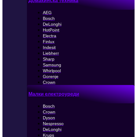
Домакинска техника
AEG
Bosch
DeLonghi
HotPoint
Electra
Finlux
Indesit
Liebherr
Sharp
Samsung
Whirlpool
Gorenje
Crown
Малки електроуреди
Bosch
Crown
Dyson
Nespresso
DeLonghi
Krups