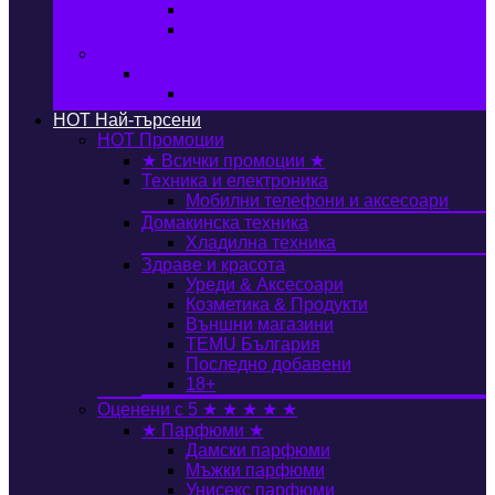
Автобокс
Авто стойка за велосипед
Книги, Офис & Храни
Книжарница
Книги
HOT
Най-търсени
HOT
Промоции
★ Всички промоции ★
Техника и електроника
Мобилни телефони и аксесоари
Домакинска техника
Хладилна техника
Здраве и красота
Уреди & Аксесоари
Козметика & Продукти
Външни магазини
TEMU България
Последно добавени
18+
Оценени с 5 ★ ★ ★ ★ ★
★ Парфюми ★
Дамски парфюми
Мъжки парфюми
Унисекс парфюми