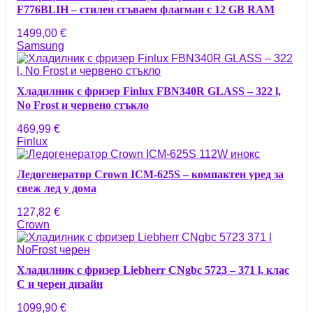
F776BLIH – стилен сгъваем флагман с 12 GB RAM
1499,00
€
Samsung
Хладилник с фризер Finlux FBN340R GLASS – 322 l,
No Frost и червено стъкло
469,99
€
Finlux
Ледогенератор Crown ICM-625S – компактен уред за
свеж лед у дома
127,82
€
Crown
Хладилник с фризер Liebherr CNgbc 5723 – 371 l, клас
C и черен дизайн
1099,90
€