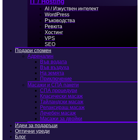
IT / Hosting
AI / Изкуствен интелект
WordPress
Ръководства
Ревюта
Хостинг
VPS
SEO
Подари спомен
Адреналин
Във водата
Във въздуха
На земята
Приключение
Масажи и СПА пакети
СПА процедури
Класически масаж
Тайландски масаж
Релаксиращ масаж
Лечебен масаж
Масажи за двойки
Идеи за подаръци
Оптични уреди
Блог