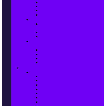
Игри за Playstation 4
Игри за Xbox One
Игри за Nintendo
Игри за Компютър
Гейминг аксесоари
Контролери, волани & гейминг
слушалки
VR Gaming Очила
VR Gaming Аксесоари
Гейминг Лаптопи, Настолни компютри &
Монитори
Гейминг Лаптопи
Гейминг Настолни компютри
Гейминг Монитори
Гейминг аксесоари за PC
Големи електроуреди
Хладилна техника
Хладилници
Хладилници side by side
Хладилници с фризер
Хладилни витрини
Фризери и ледогенератори
Фризерни ракли
Перални