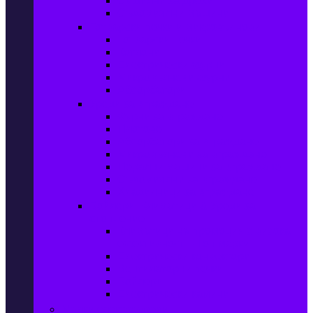
Сушилни за дрехи
Съдомиялни машини
Готварски печки и микровълнови
Готварски печки
Котлони
Електрически фурни
Микровълнови фурни
Абсорбатори
Уреди за вграждане
Фурни за вграждане
Плотове
Абсорбатори за вграждане
Микровълнови за вграждане
Перални машини за вграждане
Съдомиялни за вграждане
Хладилници за вграждане
Бойлери, Климатици & Уреди за
отопление
Климатици на промоция с висока
ефективност – Топ марки
Електрически конвектори
Вентилаторни печки
Бойлери
Електрически камини
Малки електроуреди