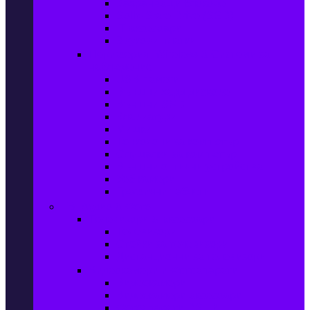
Захранващи блокове
Solid-State Drive (SSD)
IT аксесоари
Звукови платки
Периферия, Wireless & Системи за
наблюдение
USB памети
Външни хард дискове
Външни SSD
Клавиатури
Мишки
Тонколони за компютър
Слушалки за компютър
Външни оптични устройства
Уеб камери
Графични таблети
ТВ, Аудио & Фото
Телевизори & аксесоари
Телевизори
Стойки за телевизори
Дистанционни за телевизори
Видеокамери и Фотоапарати
Видеокамери
Видеокамери аксесоари
Фотоапарати DSLR