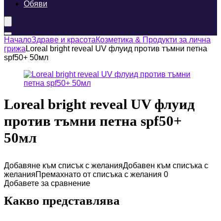
Обяви
Начало
Здраве и красота
Козметика & Продукти за лична
грижа
Loreal bright reveal UV флуид против тъмни петна
spf50+ 50мл
Loreal bright reveal UV флуид
против тъмни петна spf50+
50мл
Добавяне към списък с желания
Добавен към списъка с
желания
Премахнато от списъка с желания
0
Добавете за сравнение
Какво представлява