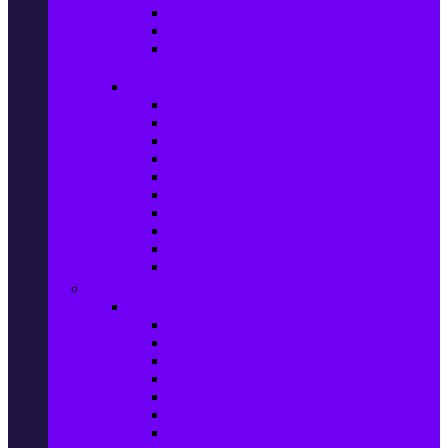
Ел. самобръсначки
Класически самобръсначки
Аксесоари за електрически
самобръсначки
Козметика & Продукти за лична грижа
Кремове за лице
Серуми и терапия за лице
Почистване на лице
Душ гелове
Лосиони за тяло
Дезодоранти и Антиперспиранти
Шампоани
Терапия за коса
Бои за коса и оксиданти
Онлайн аптека BENU
Дом, Градина & Petshop
Мебели и матраци
Офис столове, маси и бюра
Столове
Кухненско обзавеждане
Матраци
Обзавеждане за спалня
Фотьойли
Дивани