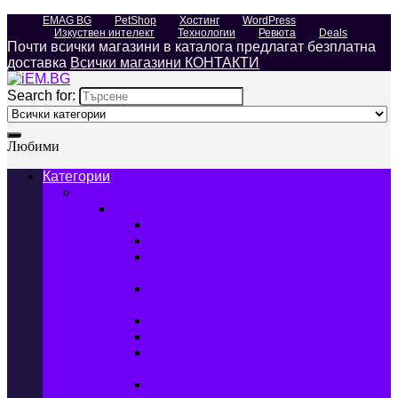
EMAG BG
PetShop
Хостинг
WordPress
Изкуствен интелект
Технологии
Ревюта
Deals
Почти всички магазини в каталога предлагат безплатна
доставка
Всички магазини КОНТАКТИ
Search for:
Любими
Категории
Телефони, Таблети & Лаптопи
Мобилни телефони и аксесоари
Мобилни телефони
Калъфи за мобилни телефони
Защитни фолиа за мобилни
телефони
Зарядни устройства за мобилни
телефони
Батерии за мобилни телефони
Bluetooth слушалки
Поставки и докинг станции за
мобилни телефони
Външни батерии за мобилни