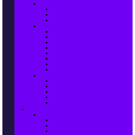
Прахосмукачки и ютии
Прахосмукачки
Ютии, парогенератори и др.
Парочистачки и водоструйки
Кухненски уреди
Електрически скари
Фритюрници
Хлебопекарни
Миксери
Пасатори
Блендери и чопъри
Месомелачки
Електрически фурни
Приготвяне на напитки
Кафе автом. и еспресо машини
Кафемашини
Кафемелачки
Сокоизтисквачки
Електрически кани
Мода
Мода за Жени
Всички предложения
Дамски якета и елеци
Ботуши и боти