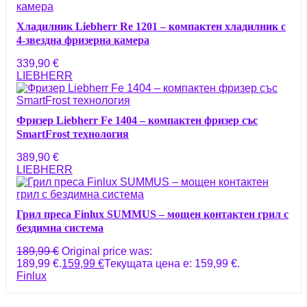
Хладилник Liebherr Re 1201 – компактен хладилник с
4-звездна фризерна камера
339,90
€
LIEBHERR
Фризер Liebherr Fe 1404 – компактен фризер със
SmartFrost технология
389,90
€
LIEBHERR
Грил преса Finlux SUMMUS – мощен контактен грил с
бездимна система
189,99
€
Original price was:
189,99 €.
159,99
€
Текущата цена е: 159,99 €.
Finlux