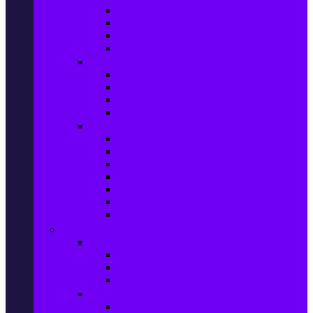
Фотоапарати Mirrorless
Компактни фотоапарати
Фотоапарати за моментни снимки
Фотоапарати аксесоари
Видео проектори & Екрани
Видео проектори
Аксесоари за видео проектори
Проекторни екрани
Интерактивни дъски
Audio & Домашно кино
Саундбари
Аудио системи
Смарт Аудио системи
Мултимедийни плеъри
Тонколони
Грамофони
Плеъри и Ресийвъри
Gaming
Гейминг конзоли
PlayStation
Xbox
Nintendo
Игри за конзола & Компютър
Игри за Playstation 5