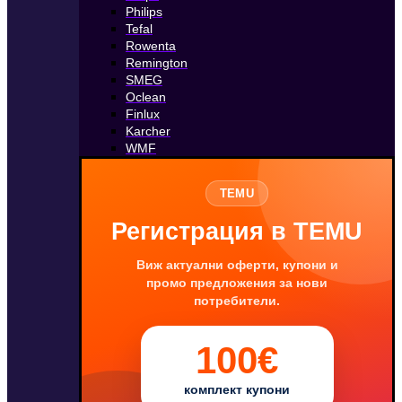
Philips
Tefal
Rowenta
Remington
SMEG
Oclean
Finlux
Karcher
WMF
TEMU
Регистрация в TEMU
Виж актуални оферти, купони и
промо предложения за нови
потребители.
100€
комплект купони