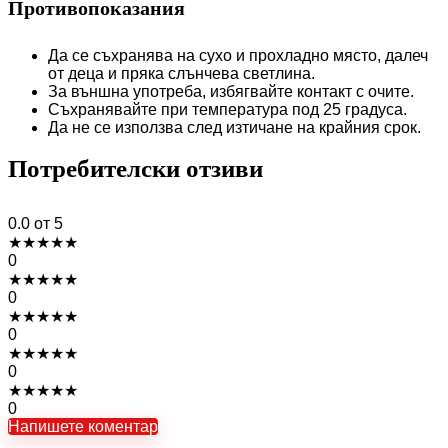
Противопоказания
Да се съхранява на сухо и прохладно място, далеч
от деца и пряка слънчева светлина.
За външна употреба, избягвайте контакт с очите.
Съхранявайте при температура под 25 градуса.
Да не се използва след изтичане на крайния срок.
Потребителски отзиви
0.0
от 5
★
★
★
★
★
0
★
★
★
★
★
0
★
★
★
★
★
0
★
★
★
★
★
0
★
★
★
★
★
0
Напишете коментар