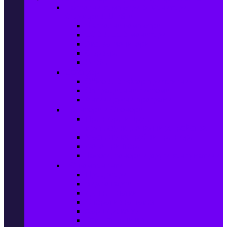
Настолни компютри & Монитори,
Сървъри & UPS-и
Настолни компютри
LCD & LED монитори
Акс. за монитори
Сървъри
UPS-и
Софтуер
Office & Desktop приложения
Операционни системи
Антивирусни програми
Принтери и Скенери
Принтери и други
мултифункционални устройства
Мастиленоструйни принтери
Фото принтери
Касети, тонери и други консумативи
PC компоненти
Процесори
Видео карти
Дънни платки
Оперативна памет
Хард Дискове
Компютърни кутии