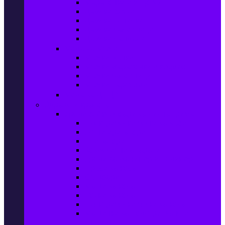
Маратонки и кецове
Дамски блузи
Дамски тениски
Дамски часовници
Дамски сандали
Мода за Мъже
Мъжки дънки
Мъжки маратонки и кецове
Мъжки часовници
Мъжки парфюми
Мода за ДЕЦА
Здраве и красота
Уреди & Аксесоари за лична грижа
Електрически четки за зъби
Устни иригатори
Епилатори
Козметични апарати
Уреди за маникюр и педикюр
Преси за коса
Сешоари
Маши за коса
Ролки за коса
Електрически четки за коса
Машинки за подстригване и
тримери