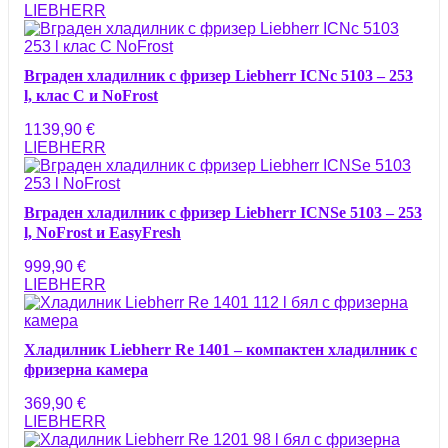
LIEBHERR
Вграден хладилник с фризер Liebherr ICNc 5103 – 253
l, клас C и NoFrost
1139,90
€
LIEBHERR
Вграден хладилник с фризер Liebherr ICNSe 5103 – 253
l, NoFrost и EasyFresh
999,90
€
LIEBHERR
Хладилник Liebherr Re 1401 – компактен хладилник с
фризерна камера
369,90
€
LIEBHERR