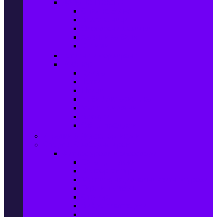
Домашен текстил
Спално бельо
Възглавници
Олекотени завивки
Хавлии за баня
Килими
Готвене и сервиране
PetShop
Кучета
Котки
Птици
Риби / Акваристика
Малки животни
Влечуги
Общи продукти
Играчки & Детски артикули
Спорт & Свободно време
Фитнес уреди и аксесоари
Бягащи пътеки
Велоергометри
Мултифункционални фитнес уреди
Гири и дъмбели
Степери
Вибро платформи
Фитнес топки