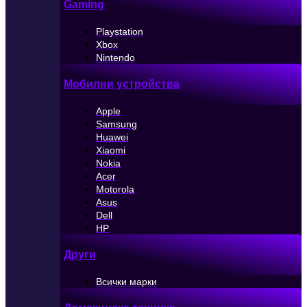
Gaming
Playstation
Xbox
Nintendo
Мобилни устройства
Apple
Samsung
Huawei
Xiaomi
Nokia
Acer
Motorola
Asus
Dell
HP
Други
Всички марки