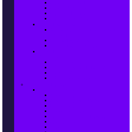
Игри за Playstation 4
Игри за Xbox One
Игри за Nintendo
Игри за Компютър
Гейминг аксесоари
Контролери, волани & гейминг
слушалки
VR Gaming Очила
VR Gaming Аксесоари
Гейминг Лаптопи, Настолни компютри &
Монитори
Гейминг Лаптопи
Гейминг Настолни компютри
Гейминг Монитори
Гейминг аксесоари за PC
Големи електроуреди
Хладилна техника
Хладилници
Хладилници side by side
Хладилници с фризер
Хладилни витрини
Фризери и ледогенератори
Фризерни ракли
Перални