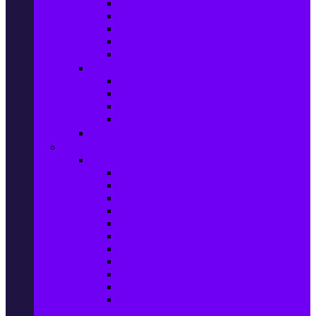
Маратонки и кецове
Дамски блузи
Дамски тениски
Дамски часовници
Дамски сандали
Мода за Мъже
Мъжки дънки
Мъжки маратонки и кецове
Мъжки часовници
Мъжки парфюми
Мода за ДЕЦА
Здраве и красота
Уреди & Аксесоари за лична грижа
Електрически четки за зъби
Устни иригатори
Епилатори
Козметични апарати
Уреди за маникюр и педикюр
Преси за коса
Сешоари
Маши за коса
Ролки за коса
Електрически четки за коса
Машинки за подстригване и
тримери