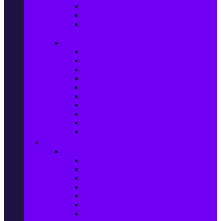
Ел. самобръсначки
Класически самобръсначки
Аксесоари за електрически
самобръсначки
Козметика & Продукти за лична грижа
Кремове за лице
Серуми и терапия за лице
Почистване на лице
Душ гелове
Лосиони за тяло
Дезодоранти и Антиперспиранти
Шампоани
Терапия за коса
Бои за коса и оксиданти
Онлайн аптека BENU
Дом, Градина & Petshop
Мебели и матраци
Офис столове, маси и бюра
Столове
Кухненско обзавеждане
Матраци
Обзавеждане за спалня
Фотьойли
Дивани