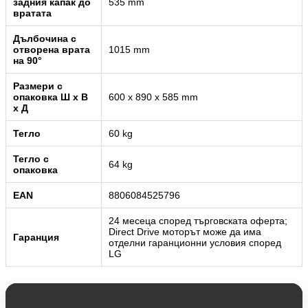
задния капак до
535 mm
вратата
Дълбочина с
отворена врата
1015 mm
на 90°
Размери с
опаковка Ш x В
600 x 890 x 585 mm
x Д
Тегло
60 kg
Тегло с
64 kg
опаковка
EAN
8806084525796
24 месеца според търговската оферта;
Direct Drive моторът може да има
Гаранция
отделни гаранционни условия според
LG