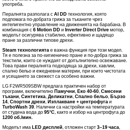
употреба.
Пералнята разполага с
AI DD
технология, която
подпомага по-добрата грижа за тъканите чрез
интелигентно управление на движенията на барабана. В
комбинация с
6 Motion DD
и
Inverter Direct Drive
мотор,
моделът осигурява стабилно, ефективно и щадящо
пране за различни типове дрехи.
Steam технологията
е важна функция при този модел.
Тя е полезна за по-хигиенично пране и по-добра грижа за
текстили, които се нуждаят от допълнително освежаване.
Това прави пералнята подходяща за дрехи, хавлии,
спално бельо и ежедневни материи, при които чистотата
и усещането за свежест са особено важни.
LG F2WR509SBW предлага практичен набор от
програми, включително
Памучни
,
Еко 40-60
,
Смесени
тъкани
,
Синтетика
,
Деликатни
,
Спално бельо
,
Бързо
14
,
Спортни дрехи
,
Изплакване + центрофуга
и
TurboWash 39
. Налични са настройки на температурата
от студена вода до
95°C
, както и избор на центрофуга до
1200 об./мин.
Моделът има
LED дисплей
, отложен старт
3–19 часа
,