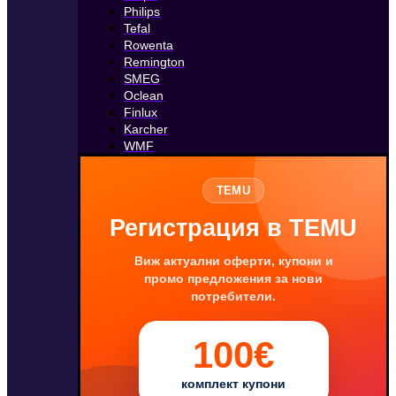
Philips
Tefal
Rowenta
Remington
SMEG
Oclean
Finlux
Karcher
WMF
TEMU
Регистрация в TEMU
Виж актуални оферти, купони и
промо предложения за нови
потребители.
100€
комплект купони