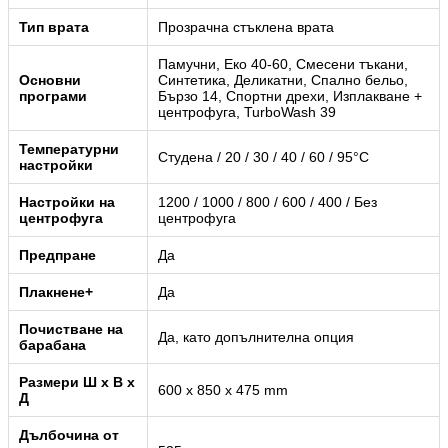
Тип врата
Прозрачна стъклена врата
Памучни, Еко 40-60, Смесени тъкани,
Основни
Синтетика, Деликатни, Спално бельо,
програми
Бързо 14, Спортни дрехи, Изплакване +
центрофуга, TurboWash 39
Температурни
Студена / 20 / 30 / 40 / 60 / 95°C
настройки
Настройки на
1200 / 1000 / 800 / 600 / 400 / Без
центрофуга
центрофуга
Предпране
Да
Плакнене+
Да
Почистване на
Да, като допълнителна опция
барабана
Размери Ш x В x
600 x 850 x 475 mm
Д
Дълбочина от