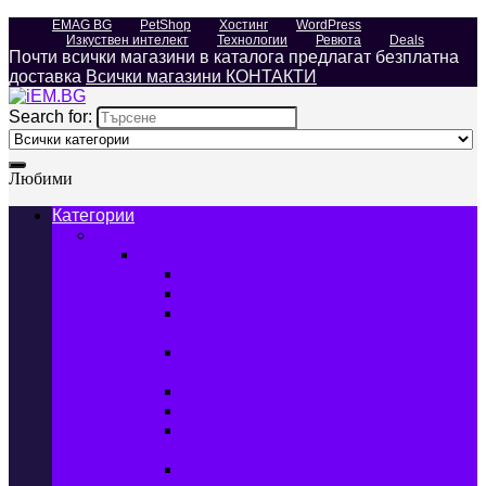
EMAG BG
PetShop
Хостинг
WordPress
Изкуствен интелект
Технологии
Ревюта
Deals
Почти всички магазини в каталога предлагат безплатна
доставка
Всички магазини КОНТАКТИ
Search for:
Любими
Категории
Телефони, Таблети & Лаптопи
Мобилни телефони и аксесоари
Мобилни телефони
Калъфи за мобилни телефони
Защитни фолиа за мобилни
телефони
Зарядни устройства за мобилни
телефони
Батерии за мобилни телефони
Bluetooth слушалки
Поставки и докинг станции за
мобилни телефони
Външни батерии за мобилни