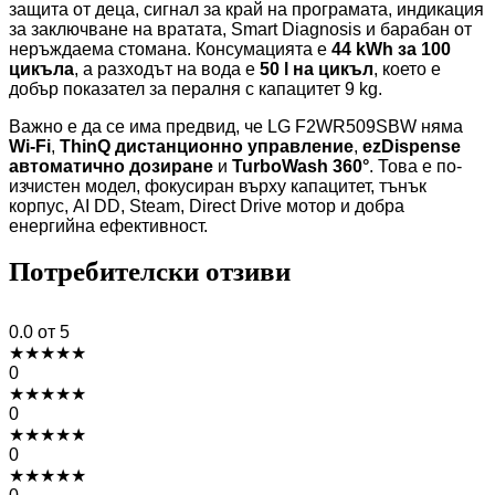
защита от деца, сигнал за край на програмата, индикация
за заключване на вратата, Smart Diagnosis и барабан от
неръждаема стомана. Консумацията е
44 kWh за 100
цикъла
, а разходът на вода е
50 l на цикъл
, което е
добър показател за пералня с капацитет 9 kg.
Важно е да се има предвид, че LG F2WR509SBW няма
Wi-Fi
,
ThinQ дистанционно управление
,
ezDispense
автоматично дозиране
и
TurboWash 360°
. Това е по-
изчистен модел, фокусиран върху капацитет, тънък
корпус, AI DD, Steam, Direct Drive мотор и добра
енергийна ефективност.
Потребителски отзиви
0.0
от 5
★
★
★
★
★
0
★
★
★
★
★
0
★
★
★
★
★
0
★
★
★
★
★