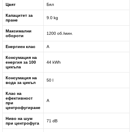
Цвят
Бял
Капацитет за
9.0 kg
пране
Максимални
1200 об./мин.
обороти
Енергиен клас
A
Консумация на
енергия за 100
44 kWh
цикъла
Консумация на
50 l
вода за цикъл
Клас на
ефективност
A
при
центрофугиране
Ниво на шум
71 dB
при центрофуга