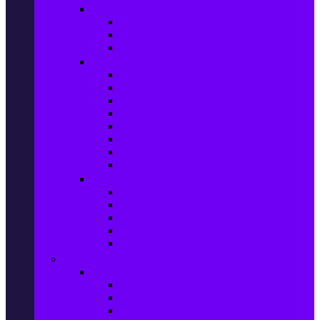
Прахосмукачки и ютии
Прахосмукачки
Ютии, парогенератори и др.
Парочистачки и водоструйки
Кухненски уреди
Електрически скари
Фритюрници
Хлебопекарни
Миксери
Пасатори
Блендери и чопъри
Месомелачки
Електрически фурни
Приготвяне на напитки
Кафе автом. и еспресо машини
Кафемашини
Кафемелачки
Сокоизтисквачки
Електрически кани
Мода
Мода за Жени
Всички предложения
Дамски якета и елеци
Ботуши и боти