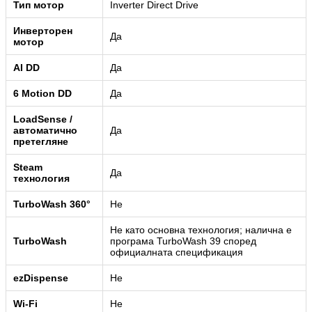
Тип мотор
Inverter Direct Drive
Инверторен
Да
мотор
AI DD
Да
6 Motion DD
Да
LoadSense /
автоматично
Да
претегляне
Steam
Да
технология
TurboWash 360°
Не
Не като основна технология; налична е
TurboWash
програма TurboWash 39 според
официалната спецификация
ezDispense
Не
Wi-Fi
Не