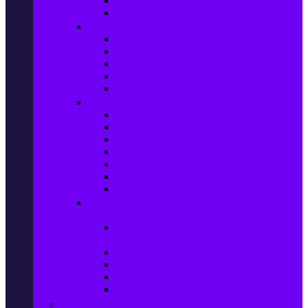
Сушилни за дрехи
Съдомиялни машини
Готварски печки и микровълнови
Готварски печки
Котлони
Електрически фурни
Микровълнови фурни
Абсорбатори
Уреди за вграждане
Фурни за вграждане
Плотове
Абсорбатори за вграждане
Микровълнови за вграждане
Перални машини за вграждане
Съдомиялни за вграждане
Хладилници за вграждане
Бойлери, Климатици & Уреди за
отопление
Климатици на промоция с висока
ефективност – Топ марки
Електрически конвектори
Вентилаторни печки
Бойлери
Електрически камини
Малки електроуреди