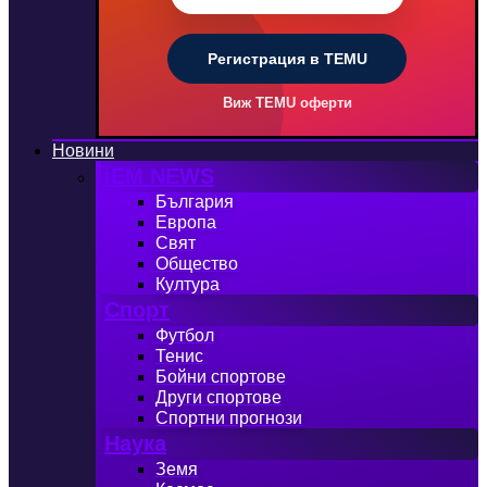
Регистрация в TEMU
Виж TEMU оферти
Новини
iEM NEWS
България
Европа
Свят
Общество
Култура
Спорт
Футбол
Тенис
Бойни спортове
Други спортове
Спортни прогнози
Наука
Земя