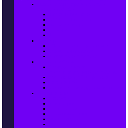
Настолни компютри & Монитори,
Сървъри & UPS-и
Настолни компютри
LCD & LED монитори
Акс. за монитори
Сървъри
UPS-и
Софтуер
Office & Desktop приложения
Операционни системи
Антивирусни програми
Принтери и Скенери
Принтери и други
мултифункционални устройства
Мастиленоструйни принтери
Фото принтери
Касети, тонери и други консумативи
PC компоненти
Процесори
Видео карти
Дънни платки
Оперативна памет
Хард Дискове
Компютърни кутии