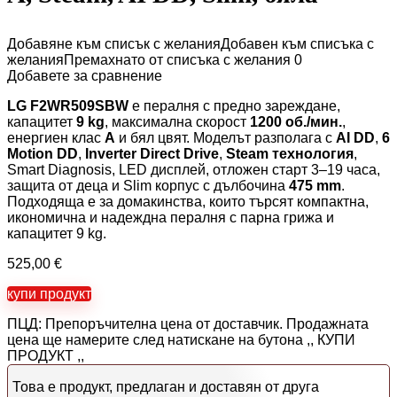
Добавяне към списък с желания
Добавен към списъка с
желания
Премахнато от списъка с желания
0
Добавете за сравнение
LG F2WR509SBW
е пералня с предно зареждане,
капацитет
9 kg
, максимална скорост
1200 об./мин.
,
енергиен клас
A
и бял цвят. Моделът разполага с
AI DD
,
6
Motion DD
,
Inverter Direct Drive
,
Steam технология
,
Smart Diagnosis, LED дисплей, отложен старт 3–19 часа,
защита от деца и Slim корпус с дълбочина
475 mm
.
Подходяща е за домакинства, които търсят компактна,
икономична и надеждна пералня с парна грижа и
капацитет 9 kg.
525,00
€
купи продукт
ПЦД: Препоръчителна цена от доставчик. Продажната
цена ще намерите след натискане на бутона ,, КУПИ
ПРОДУКТ ,,
Това е продукт, предлаган и доставян от друга