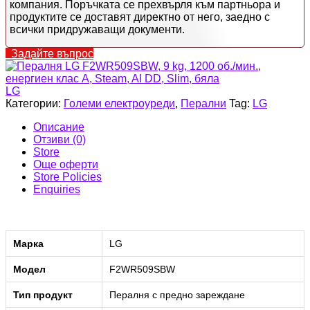
компания. Поръчката се прехвърля към партньора и
продуктите се доставят директно от него, заедно с
всички придружаващи документи.
Задайте въпрос
LG
Категории:
Големи електроуреди
,
Перални
Tag:
LG
Описание
Отзиви (0)
Store
Още оферти
Store Policies
Enquiries
Марка
LG
Модел
F2WR509SBW
Тип продукт
Пералня с предно зареждане