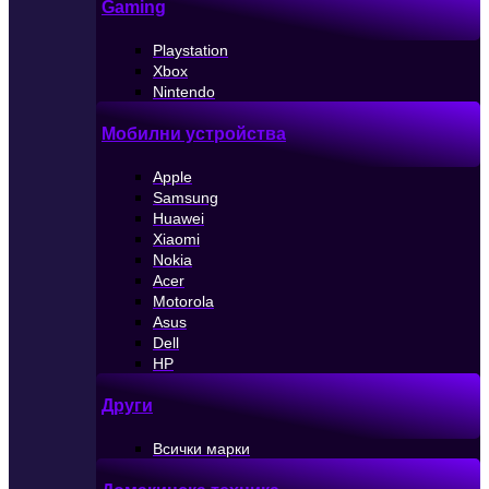
Gaming
Playstation
Xbox
Nintendo
Мобилни устройства
Apple
Samsung
Huawei
Xiaomi
Nokia
Acer
Motorola
Asus
Dell
HP
Други
Всички марки