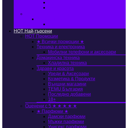
Автобокс
Авто стойка за велосипед
Книги, Офис & Храни
Книжарница
Книги
HOT
Най-търсени
HOT
Промоции
★ Всички промоции ★
Техника и електроника
Мобилни телефони и аксесоари
Домакинска техника
Хладилна техника
Здраве и красота
Уреди & Аксесоари
Козметика & Продукти
Външни магазини
TEMU България
Последно добавени
18+
Оценени с 5 ★ ★ ★ ★ ★
★ Парфюми ★
Дамски парфюми
Мъжки парфюми
Унисекс парфюми