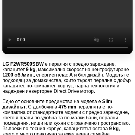
LG F2WR509SBW
е пералня с предно зареждане,
капацитет
9 kg
, максимална скорост на центрофугиране
1200 об./мин.
, енергиен клас
A
и бял дизайн. Моделът е
подходящ за домакинства, които търсят пералня с добър
капацитет, по-компактен корпус, парна технология и
надежден инверторен Direct Drive мотор.
Едно от основните предимства на модела е
Slim
дизайнът
. С дълбочина
475 mm
пералнята е по-
компактна от стандартните модели с предно зареждане,
което я прави по-удобна за по-малки бани, перални
помещения, ниши или кухни с ограничено пространство.
Въпреки по-тесния корпус, капацитетът остава
9 kg
,
което е много практично за ежедневна семейна