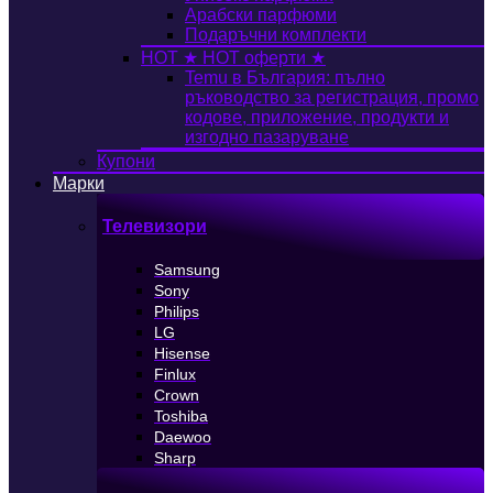
Арабски парфюми
Подаръчни комплекти
HOT
★ HOT оферти ★
Temu в България: пълно
ръководство за регистрация, промо
кодове, приложение, продукти и
изгодно пазаруване
Купони
Марки
Телевизори
Samsung
Sony
Philips
LG
Hisense
Finlux
Crown
Toshiba
Daewoo
Sharp