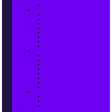
телефони
Карти памет
Лаптопи и аксесоари
Лаптопи
Чанти за лаптопи
Памет за лаптопи
Хард дискове за лаптопи
Охладителни подложки
Зарядни устройства за лаптоп
Батерии за лаптоп
Други лаптоп аксесоари
Таблети и аксесоари
Таблети
Калъфи за таблети
Защитни фолиа за таблети
Зарядни устройства за таблети
Поставки за кола & docking
Клавиатури за таблети
Кабели и адаптери за таблети
Други аксесоари за таблети
Джаджи & Smart технологии
Smartwatch
Фитнес гривни
Други джаджи
Компютри & Периферия, Сървъри & UPS-и