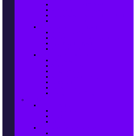
Фотоапарати Mirrorless
Компактни фотоапарати
Фотоапарати за моментни снимки
Фотоапарати аксесоари
Видео проектори & Екрани
Видео проектори
Аксесоари за видео проектори
Проекторни екрани
Интерактивни дъски
Audio & Домашно кино
Саундбари
Аудио системи
Смарт Аудио системи
Мултимедийни плеъри
Тонколони
Грамофони
Плеъри и Ресийвъри
Gaming
Гейминг конзоли
PlayStation
Xbox
Nintendo
Игри за конзола & Компютър
Игри за Playstation 5