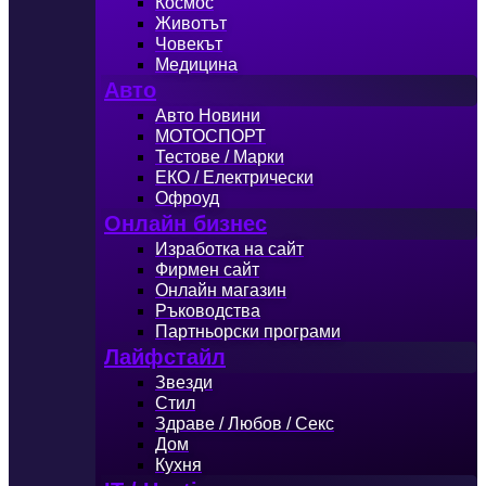
Космос
Животът
Човекът
Медицина
Авто
Авто Новини
МОТОСПОРТ
Тестове / Марки
ЕКО / Електрически
Офроуд
Онлайн бизнес
Изработка на сайт
Фирмен сайт
Онлайн магазин
Ръководства
Партньорски програми
Лайфстайл
Звезди
Стил
Здраве / Любов / Секс
Дом
Кухня