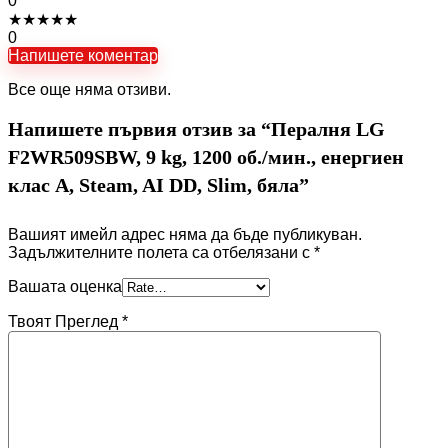
0
★
★
★
★
★
0
Напишете коментар
Все още няма отзиви.
Напишете първия отзив за “Пералня LG
F2WR509SBW, 9 kg, 1200 об./мин., енергиен
клас A, Steam, AI DD, Slim, бяла”
Вашият имейл адрес няма да бъде публикуван.
Задължителните полета са отбелязани с
*
Вашата оценка
Твоят Преглед
*