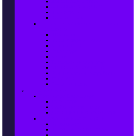
Захранващи блокове
Solid-State Drive (SSD)
IT аксесоари
Звукови платки
Периферия, Wireless & Системи за
наблюдение
USB памети
Външни хард дискове
Външни SSD
Клавиатури
Мишки
Тонколони за компютър
Слушалки за компютър
Външни оптични устройства
Уеб камери
Графични таблети
ТВ, Аудио & Фото
Телевизори & аксесоари
Телевизори
Стойки за телевизори
Дистанционни за телевизори
Видеокамери и Фотоапарати
Видеокамери
Видеокамери аксесоари
Фотоапарати DSLR