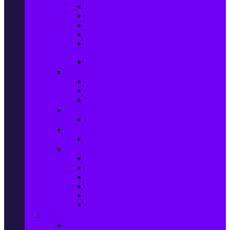
Колани за отслабване
Въжета за скачане
Постелки за упражнения
Фитнес аксесоари
Аксесоари за мултифункционални
фитнес уреди
Спортни добавки
Велосипеди, екипировка и аксесоари
Велосипеди
Детски велосипеди
Електрически велосипеди
Къмпинг артикули
Палатки за къмпинг
Спортни активности
Поход
Раници, куфари и чанти
Куфари
Пътни чанти
Спортни раници
Туристически раници
Спортни фитнес чанти
Аксесоари за пътуване
Авто & Направи си сам
Авто аксесоари