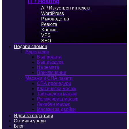
IT / Hosting
AI / Изкуствен интелект
WordPress
Ръководства
Ревюта
Хостинг
VPS
SEO
Подари спомен
Адреналин
Във водата
Във въздуха
На земята
Приключение
Масажи и СПА пакети
СПА процедури
Класически масаж
Тайландски масаж
Релаксиращ масаж
Лечебен масаж
Масажи за двойки
Идеи за подаръци
Оптични уреди
Блог