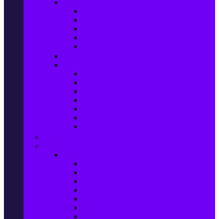
Домашен текстил
Спално бельо
Възглавници
Олекотени завивки
Хавлии за баня
Килими
Готвене и сервиране
PetShop
Кучета
Котки
Птици
Риби / Акваристика
Малки животни
Влечуги
Общи продукти
Играчки & Детски артикули
Спорт & Свободно време
Фитнес уреди и аксесоари
Бягащи пътеки
Велоергометри
Мултифункционални фитнес уреди
Гири и дъмбели
Степери
Вибро платформи
Фитнес топки