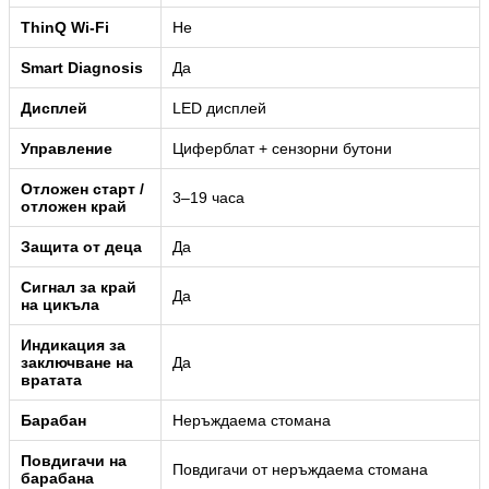
ThinQ Wi-Fi
Не
Smart Diagnosis
Да
Дисплей
LED дисплей
Управление
Циферблат + сензорни бутони
Отложен старт /
3–19 часа
отложен край
Защита от деца
Да
Сигнал за край
Да
на цикъла
Индикация за
заключване на
Да
вратата
Барабан
Неръждаема стомана
Повдигачи на
Повдигачи от неръждаема стомана
барабана