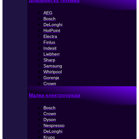
Домакинска техника
AEG
Bosch
DeLonghi
HotPoint
Electra
Finlux
Indesit
Liebherr
Sharp
Samsung
Whirlpool
Gorenje
Crown
Малки електроуреди
Bosch
Crown
Dyson
Nespresso
DeLonghi
Krups