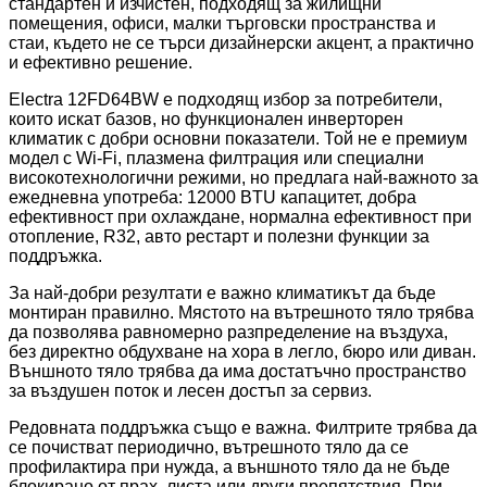
стандартен и изчистен, подходящ за жилищни
помещения, офиси, малки търговски пространства и
стаи, където не се търси дизайнерски акцент, а практично
и ефективно решение.
Electra 12FD64BW е подходящ избор за потребители,
които искат базов, но функционален инверторен
климатик с добри основни показатели. Той не е премиум
модел с Wi-Fi, плазмена филтрация или специални
високотехнологични режими, но предлага най-важното за
ежедневна употреба: 12000 BTU капацитет, добра
ефективност при охлаждане, нормална ефективност при
отопление, R32, авто рестарт и полезни функции за
поддръжка.
За най-добри резултати е важно климатикът да бъде
монтиран правилно. Мястото на вътрешното тяло трябва
да позволява равномерно разпределение на въздуха,
без директно обдухване на хора в легло, бюро или диван.
Външното тяло трябва да има достатъчно пространство
за въздушен поток и лесен достъп за сервиз.
Редовната поддръжка също е важна. Филтрите трябва да
се почистват периодично, вътрешното тяло да се
профилактира при нужда, а външното тяло да не бъде
блокирано от прах, листа или други препятствия. При