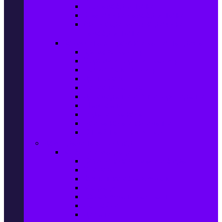
Ел. самобръсначки
Класически самобръсначки
Аксесоари за електрически
самобръсначки
Козметика & Продукти за лична грижа
Кремове за лице
Серуми и терапия за лице
Почистване на лице
Душ гелове
Лосиони за тяло
Дезодоранти и Антиперспиранти
Шампоани
Терапия за коса
Бои за коса и оксиданти
Онлайн аптека BENU
Дом, Градина & Petshop
Мебели и матраци
Офис столове, маси и бюра
Столове
Кухненско обзавеждане
Матраци
Обзавеждане за спалня
Фотьойли
Дивани