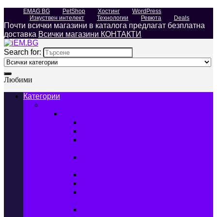
EMAG BG
PetShop
Хостинг
WordPress
Изкуствен интелект
Технологии
Ревюта
Deals
Почти всички магазини в каталога предлагат безплатна
доставка
Всички магазини КОНТАКТИ
Search for:
Любими
Категории
Телефони, Таблети & Лаптопи
Мобилни телефони и аксесоари
Мобилни телефони
Калъфи за мобилни телефони
Защитни фолиа за мобилни
телефони
Зарядни устройства за мобилни
телефони
Батерии за мобилни телефони
Bluetooth слушалки
Поставки и докинг станции за
мобилни телефони
Външни батерии за мобилни