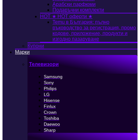
Арабски парфюми
Подаръчни комплекти
HOT
★ HOT оферти ★
Temu в България: пълно
ръководство за регистрация, промо
кодове, приложение, продукти и
изгодно пазаруване
Купони
Марки
Телевизори
Samsung
Sony
Philips
LG
Hisense
Finlux
Crown
Toshiba
Daewoo
Sharp