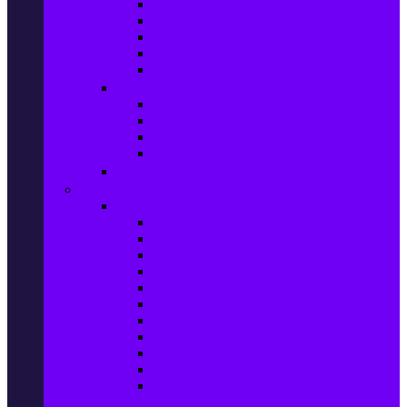
Маратонки и кецове
Дамски блузи
Дамски тениски
Дамски часовници
Дамски сандали
Мода за Мъже
Мъжки дънки
Мъжки маратонки и кецове
Мъжки часовници
Мъжки парфюми
Мода за ДЕЦА
Здраве и красота
Уреди & Аксесоари за лична грижа
Електрически четки за зъби
Устни иригатори
Епилатори
Козметични апарати
Уреди за маникюр и педикюр
Преси за коса
Сешоари
Маши за коса
Ролки за коса
Електрически четки за коса
Машинки за подстригване и
тримери