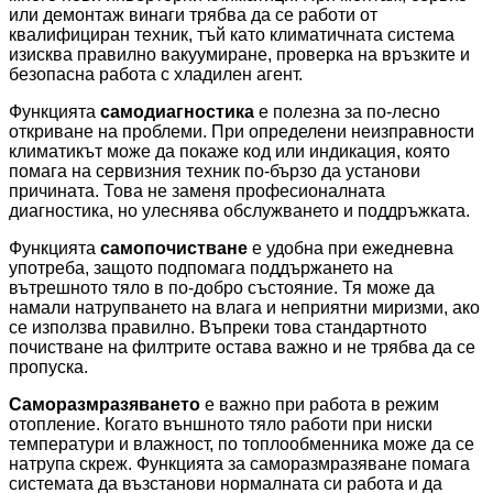
или демонтаж винаги трябва да се работи от
квалифициран техник, тъй като климатичната система
изисква правилно вакуумиране, проверка на връзките и
безопасна работа с хладилен агент.
Функцията
самодиагностика
е полезна за по-лесно
откриване на проблеми. При определени неизправности
климатикът може да покаже код или индикация, която
помага на сервизния техник по-бързо да установи
причината. Това не заменя професионалната
диагностика, но улеснява обслужването и поддръжката.
Функцията
самопочистване
е удобна при ежедневна
употреба, защото подпомага поддържането на
вътрешното тяло в по-добро състояние. Тя може да
намали натрупването на влага и неприятни миризми, ако
се използва правилно. Въпреки това стандартното
почистване на филтрите остава важно и не трябва да се
пропуска.
Саморазмразяването
е важно при работа в режим
отопление. Когато външното тяло работи при ниски
температури и влажност, по топлообменника може да се
натрупа скреж. Функцията за саморазмразяване помага
системата да възстанови нормалната си работа и да