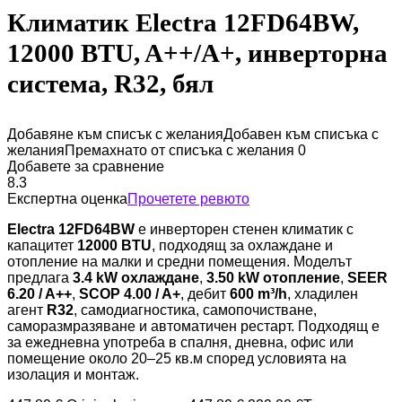
Климатик Electra 12FD64BW,
12000 BTU, A++/A+, инверторна
система, R32, бял
Добавяне към списък с желания
Добавен към списъка с
желания
Премахнато от списъка с желания
0
Добавете за сравнение
8.3
Експертна оценка
Прочетете ревюто
Electra 12FD64BW
е инверторен стенен климатик с
капацитет
12000 BTU
, подходящ за охлаждане и
отопление на малки и средни помещения. Моделът
предлага
3.4 kW охлаждане
,
3.50 kW отопление
,
SEER
6.20 / A++
,
SCOP 4.00 / A+
, дебит
600 m³/h
, хладилен
агент
R32
, самодиагностика, самопочистване,
саморазмразяване и автоматичен рестарт. Подходящ е
за ежедневна употреба в спалня, дневна, офис или
помещение около 20–25 кв.м според условията на
изолация и монтаж.