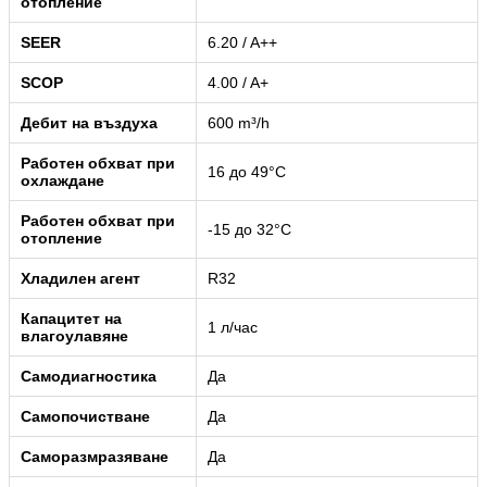
отопление
SEER
6.20 / A++
SCOP
4.00 / A+
Дебит на въздуха
600 m³/h
Работен обхват при
16 до 49°C
охлаждане
Работен обхват при
-15 до 32°C
отопление
Хладилен агент
R32
Капацитет на
1 л/час
влагоулавяне
Самодиагностика
Да
Самопочистване
Да
Саморазмразяване
Да