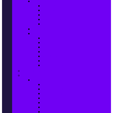
Домашен текстил
Спално бельо
Възглавници
Олекотени завивки
Хавлии за баня
Килими
Готвене и сервиране
PetShop
Кучета
Котки
Птици
Риби / Акваристика
Малки животни
Влечуги
Общи продукти
Играчки & Детски артикули
Спорт & Свободно време
Фитнес уреди и аксесоари
Бягащи пътеки
Велоергометри
Мултифункционални фитнес уреди
Гири и дъмбели
Степери
Вибро платформи
Фитнес топки