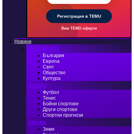
Регистрация в TEMU
Виж TEMU оферти
Новини
iEM NEWS
България
Европа
Свят
Общество
Култура
Спорт
Футбол
Тенис
Бойни спортове
Други спортове
Спортни прогнози
Наука
Земя