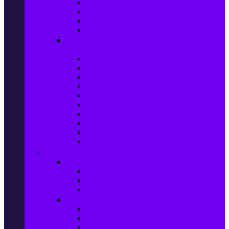
Захранващи блокове
Solid-State Drive (SSD)
IT аксесоари
Звукови платки
Периферия, Wireless & Системи за
наблюдение
USB памети
Външни хард дискове
Външни SSD
Клавиатури
Мишки
Тонколони за компютър
Слушалки за компютър
Външни оптични устройства
Уеб камери
Графични таблети
ТВ, Аудио & Фото
Телевизори & аксесоари
Телевизори
Стойки за телевизори
Дистанционни за телевизори
Видеокамери и Фотоапарати
Видеокамери
Видеокамери аксесоари
Фотоапарати DSLR