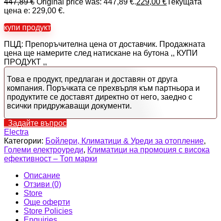
447,89
€
Original price was: 447,89 €.
229,00
€
Текущата
цена е: 229,00 €.
купи продукт
ПЦД: Препоръчителна цена от доставчик. Продажната
цена ще намерите след натискане на бутона ,, КУПИ
ПРОДУКТ ,,
Това е продукт, предлаган и доставян от друга
компания. Поръчката се прехвърля към партньора и
продуктите се доставят директно от него, заедно с
всички придружаващи документи.
Задайте въпрос
Electra
Категории:
Бойлери, Климатици & Уреди за отопление
,
Големи електроуреди
,
Климатици на промоция с висока
ефективност – Топ марки
Описание
Отзиви (0)
Store
Още оферти
Store Policies
Enquiries