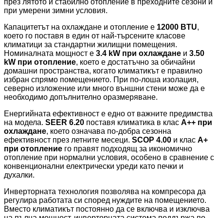
през лятото и стабилно отопление в преходните сезони и
при умерени зимни условия.
Капацитетът на охлаждане и отопление е
12000 BTU
,
което го поставя в един от най-търсените класове
климатици за стандартни жилищни помещения.
Номиналната мощност е
3.4 kW при охлаждане
и
3.50
kW при отопление
, което е достатъчно за обичайни
домашни пространства, когато климатикът е правилно
избран спрямо помещението. При по-лоша изолация,
северно изложение или много външни стени може да е
необходимо допълнително оразмеряване.
Енергийната ефективност е едно от важните предимства
на модела.
SEER 6.20
поставя климатика в клас
A++ при
охлаждане
, което означава по-добра сезонна
ефективност през летните месеци.
SCOP 4.00
и клас
A+
при отопление
го правят подходящ за икономично
отопление при нормални условия, особено в сравнение с
конвенционални електрически уреди като печки и
духалки.
Инверторната технология позволява на компресора да
регулира работата си според нуждите на помещението.
Вместо климатикът постоянно да се включва и изключва
на пълна мощност, инверторната система поддържа по-