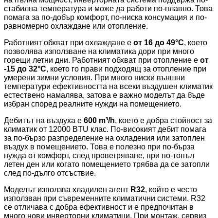
стабилна температура и може да работи по-плавно. Това
помага за по-добър комфорт, по-ниска консумация и по-
равномерно охлаждане или отопление.
Работният обхват при охлаждане е
от 16 до 49°C
, което
позволява използване на климатика дори при много
горещи летни дни. Работният обхват при отопление е
от
-15 до 32°C
, което го прави подходящ за отопление при
умерени зимни условия. При много ниски външни
температури ефективността на всеки въздушен климатик
естествено намалява, затова е важно моделът да бъде
избран според реалните нужди на помещението.
Дебитът на въздуха е
600 m³/h
, което е добра стойност за
климатик от 12000 BTU клас. По-високият дебит помага
за по-бързо разпределение на охладения или затоплен
въздух в помещението. Това е полезно при по-бърза
нужда от комфорт, след проветряване, при по-топъл
летен ден или когато помещението трябва да се затопли
след по-дълго отсъствие.
Моделът използва хладилен агент
R32
, който е често
използван при съвременните климатични системи. R32
се отличава с добра ефективност и е предпочитан в
много нови инверторни климатици. При монтаж, сервиз