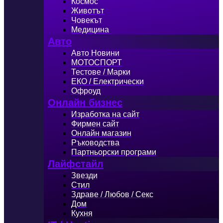
Космос
Животът
Човекът
Медицина
Авто
Авто Новини
МОТОСПОРТ
Тестове / Марки
ЕКО / Електрически
Офроуд
Онлайн бизнес
Изработка на сайт
Фирмен сайт
Онлайн магазин
Ръководства
Партньорски програми
Лайфстайл
Звезди
Стил
Здраве / Любов / Секс
Дом
Кухня