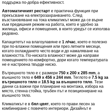
поддържа по-добра ефективност.
Автоматичният рестарт
е практична функция при
прекъсване на електрозахранването. След
възстановяване на тока климатикът може да се върне
към предишния режим на работа, което е удобно за
жилища, офиси и помещения, в които уредът се използва
редовно.
Капацитетът на влагоулавяне е
1 л/час
, което е полезно
при по-влажни помещения или през летните месеци,
когато охлаждането често води и до намаляване на
влажността. По-ниската влажност може да направи
помещението по-комфортно, дори когато температурата
не е настроена твърде ниско.
Вътрешното тяло е с размери
750 x 200 x 285 mm
, а
външното тяло е
649 x 456 x 244 mm
. Теглото е
7.5 kg за
вътрешното тяло
и
18.5 kg за външното тяло
. Тези
данни са важни при планиране на монтажа, избора на
място, стенна стойка, тръбен път и позициониране на
външното тяло.
Климатикът е в
бял цвят
, което го прави лесен за
комбиниране с повечето интериори. Дизайнът е