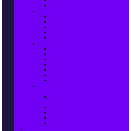
Сушилни за дрехи
Съдомиялни машини
Готварски печки и микровълнови
Готварски печки
Котлони
Електрически фурни
Микровълнови фурни
Абсорбатори
Уреди за вграждане
Фурни за вграждане
Плотове
Абсорбатори за вграждане
Микровълнови за вграждане
Перални машини за вграждане
Съдомиялни за вграждане
Хладилници за вграждане
Бойлери, Климатици & Уреди за
отопление
Климатици на промоция с висока
ефективност – Топ марки
Електрически конвектори
Вентилаторни печки
Бойлери
Електрически камини
Малки електроуреди