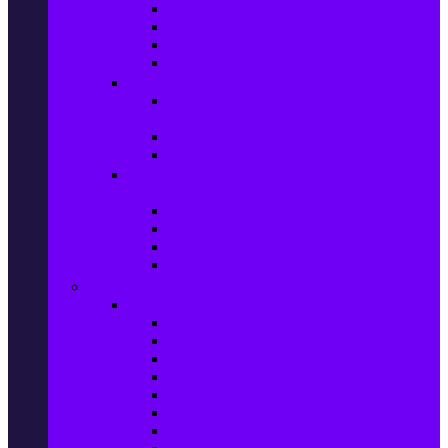
Игри за Playstation 4
Игри за Xbox One
Игри за Nintendo
Игри за Компютър
Гейминг аксесоари
Контролери, волани & гейминг
слушалки
VR Gaming Очила
VR Gaming Аксесоари
Гейминг Лаптопи, Настолни компютри &
Монитори
Гейминг Лаптопи
Гейминг Настолни компютри
Гейминг Монитори
Гейминг аксесоари за PC
Големи електроуреди
Хладилна техника
Хладилници
Хладилници side by side
Хладилници с фризер
Хладилни витрини
Фризери и ледогенератори
Фризерни ракли
Перални