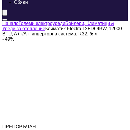
Обяви
Начало
Големи електроуреди
Бойлери, Климатици &
Уреди за отопление
Климатик Electra 12FD64BW, 12000
BTU, A++/A+, инверторна система, R32, бял
- 49%
ПРЕПОРЪЧАН