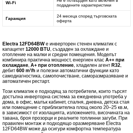
Не е потвърден като включен в
Wi-Fi
подадените характеристики
24 месеца според търговската
Гаранция
оферта
Electra 12FD64BW
е инверторен стенен климатик с
капацитет
12000 BTU
, създаден за охлаждане и
отопление на малки и средни помещения. Моделът
комбинира практична мощност, енергиен клас
A++ при
охлаждане
,
A+ при отопление
, хладилен агент
R32
,
дебит
600 m³/h
и полезни автоматични функции като
самодиагностика, самопочистване, саморазмразяване и
автоматичен рестарт.
Този климатик е подходящ за потребители, които търсят
достъпна инверторна система за ежедневна употреба у
дома, в офис, малък кабинет, спалня, дневна, детска стая
или помещение с приблизителна площ около 20–25 кв.м,
в зависимост от изолацията, изложението, височината на
тавана, броя прозорци и реалните топлинни загуби. При
правилен монтаж и подходящо оразмеряване Electra
12FD64BW може да осигури комфортна температура