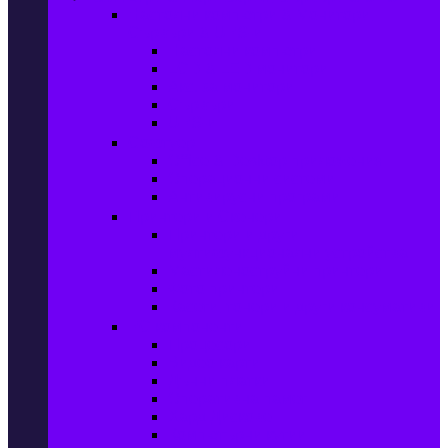
Настолни компютри & Монитори,
Сървъри & UPS-и
Настолни компютри
LCD & LED монитори
Акс. за монитори
Сървъри
UPS-и
Софтуер
Office & Desktop приложения
Операционни системи
Антивирусни програми
Принтери и Скенери
Принтери и други
мултифункционални устройства
Мастиленоструйни принтери
Фото принтери
Касети, тонери и други консумативи
PC компоненти
Процесори
Видео карти
Дънни платки
Оперативна памет
Хард Дискове
Компютърни кутии