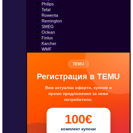
Philips
Tefal
Rowenta
Remington
SMEG
Oclean
Finlux
Karcher
WMF
TEMU
Регистрация в TEMU
Виж актуални оферти, купони и
промо предложения за нови
потребители.
100€
комплект купони