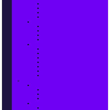
Фотоапарати Mirrorless
Компактни фотоапарати
Фотоапарати за моментни снимки
Фотоапарати аксесоари
Видео проектори & Екрани
Видео проектори
Аксесоари за видео проектори
Проекторни екрани
Интерактивни дъски
Audio & Домашно кино
Саундбари
Аудио системи
Смарт Аудио системи
Мултимедийни плеъри
Тонколони
Грамофони
Плеъри и Ресийвъри
Gaming
Гейминг конзоли
PlayStation
Xbox
Nintendo
Игри за конзола & Компютър
Игри за Playstation 5