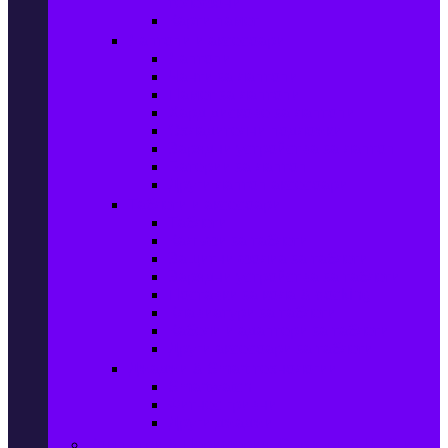
телефони
Карти памет
Лаптопи и аксесоари
Лаптопи
Чанти за лаптопи
Памет за лаптопи
Хард дискове за лаптопи
Охладителни подложки
Зарядни устройства за лаптоп
Батерии за лаптоп
Други лаптоп аксесоари
Таблети и аксесоари
Таблети
Калъфи за таблети
Защитни фолиа за таблети
Зарядни устройства за таблети
Поставки за кола & docking
Клавиатури за таблети
Кабели и адаптери за таблети
Други аксесоари за таблети
Джаджи & Smart технологии
Smartwatch
Фитнес гривни
Други джаджи
Компютри & Периферия, Сървъри & UPS-и