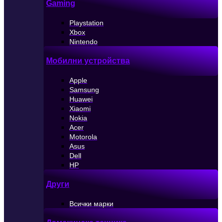
Gaming
Playstation
Xbox
Nintendo
Мобилни устройства
Apple
Samsung
Huawei
Xiaomi
Nokia
Acer
Motorola
Asus
Dell
HP
Други
Всички марки