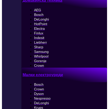
Домакинска техника
AEG
Bosch
DeLonghi
HotPoint
Electra
Finlux
Indesit
Liebherr
Sharp
Samsung
Whirlpool
Gorenje
Crown
Малки електроуреди
Bosch
Crown
Dyson
Nespresso
DeLonghi
Krups