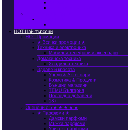
Автобокс
Авто стойка за велосипед
Книги, Офис & Храни
Книжарница
Книги
HOT
Най-търсени
HOT
Промоции
★ Всички промоции ★
Техника и електроника
Мобилни телефони и аксесоари
Домакинска техника
Хладилна техника
Здраве и красота
Уреди & Аксесоари
Козметика & Продукти
Външни магазини
TEMU България
Последно добавени
18+
Оценени с 5 ★ ★ ★ ★ ★
★ Парфюми ★
Дамски парфюми
Мъжки парфюми
Унисекс парфюми