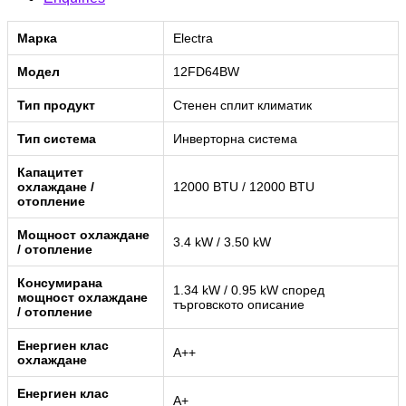
Марка
Electra
Модел
12FD64BW
Тип продукт
Стенен сплит климатик
Тип система
Инверторна система
Капацитет
охлаждане /
12000 BTU / 12000 BTU
отопление
Мощност охлаждане
3.4 kW / 3.50 kW
/ отопление
Консумирана
1.34 kW / 0.95 kW според
мощност охлаждане
търговското описание
/ отопление
Енергиен клас
A++
охлаждане
Енергиен клас
A+