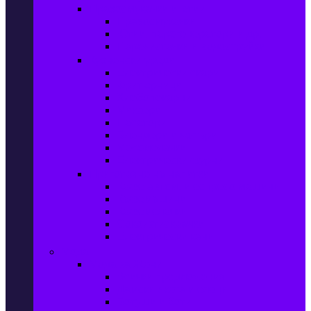
Прахосмукачки и ютии
Прахосмукачки
Ютии, парогенератори и др.
Парочистачки и водоструйки
Кухненски уреди
Електрически скари
Фритюрници
Хлебопекарни
Миксери
Пасатори
Блендери и чопъри
Месомелачки
Електрически фурни
Приготвяне на напитки
Кафе автом. и еспресо машини
Кафемашини
Кафемелачки
Сокоизтисквачки
Електрически кани
Мода
Мода за Жени
Всички предложения
Дамски якета и елеци
Ботуши и боти