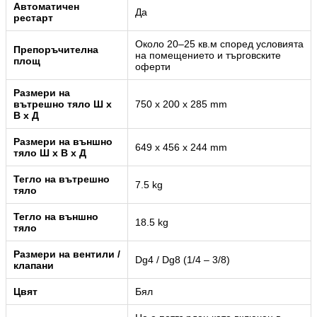
Автоматичен
Да
рестарт
Около 20–25 кв.м според условията
Препоръчителна
на помещението и търговските
площ
оферти
Размери на
вътрешно тяло Ш x
750 x 200 x 285 mm
В x Д
Размери на външно
649 x 456 x 244 mm
тяло Ш x В x Д
Тегло на вътрешно
7.5 kg
тяло
Тегло на външно
18.5 kg
тяло
Размери на вентили /
Dg4 / Dg8 (1/4 – 3/8)
клапани
Цвят
Бял