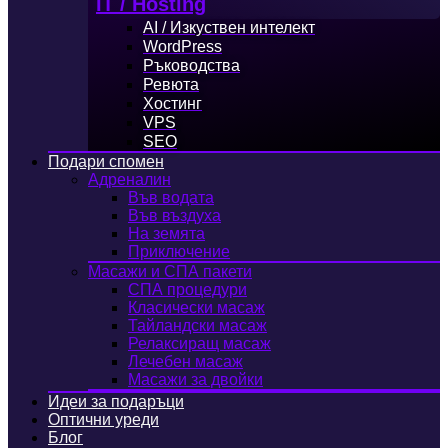
IT / Hosting
AI / Изкуствен интелект
WordPress
Ръководства
Ревюта
Хостинг
VPS
SEO
Подари спомен
Адреналин
Във водата
Във въздуха
На земята
Приключение
Масажи и СПА пакети
СПА процедури
Класически масаж
Тайландски масаж
Релаксиращ масаж
Лечебен масаж
Масажи за двойки
Идеи за подаръци
Оптични уреди
Блог