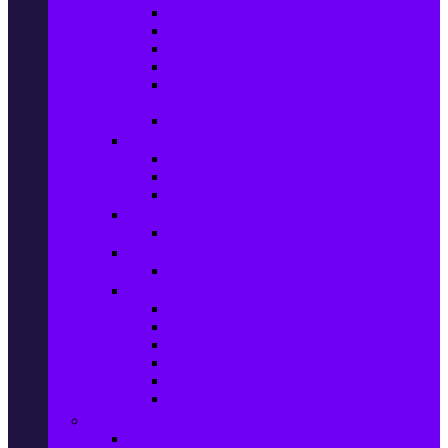
Колани за отслабване
Въжета за скачане
Постелки за упражнения
Фитнес аксесоари
Аксесоари за мултифункционални
фитнес уреди
Спортни добавки
Велосипеди, екипировка и аксесоари
Велосипеди
Детски велосипеди
Електрически велосипеди
Къмпинг артикули
Палатки за къмпинг
Спортни активности
Поход
Раници, куфари и чанти
Куфари
Пътни чанти
Спортни раници
Туристически раници
Спортни фитнес чанти
Аксесоари за пътуване
Авто & Направи си сам
Авто аксесоари