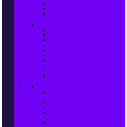
Ел. самобръсначки
Класически самобръсначки
Аксесоари за електрически
самобръсначки
Козметика & Продукти за лична грижа
Кремове за лице
Серуми и терапия за лице
Почистване на лице
Душ гелове
Лосиони за тяло
Дезодоранти и Антиперспиранти
Шампоани
Терапия за коса
Бои за коса и оксиданти
Онлайн аптека BENU
Дом, Градина & Petshop
Мебели и матраци
Офис столове, маси и бюра
Столове
Кухненско обзавеждане
Матраци
Обзавеждане за спалня
Фотьойли
Дивани