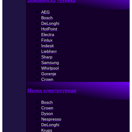
Домакинска техника
AEG
Bosch
DeLonghi
HotPoint
Electra
Finlux
Indesit
Liebherr
Sharp
Samsung
Whirlpool
Gorenje
Crown
Малки електроуреди
Bosch
Crown
Dyson
Nespresso
DeLonghi
Krups