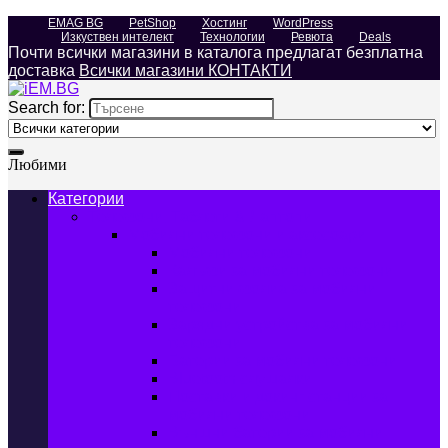
EMAG BG
PetShop
Хостинг
WordPress
Изкуствен интелект
Технологии
Ревюта
Deals
Почти всички магазини в каталога предлагат безплатна
доставка
Всички магазини КОНТАКТИ
Search for:
Любими
Категории
Телефони, Таблети & Лаптопи
Мобилни телефони и аксесоари
Мобилни телефони
Калъфи за мобилни телефони
Защитни фолиа за мобилни
телефони
Зарядни устройства за мобилни
телефони
Батерии за мобилни телефони
Bluetooth слушалки
Поставки и докинг станции за
мобилни телефони
Външни батерии за мобилни