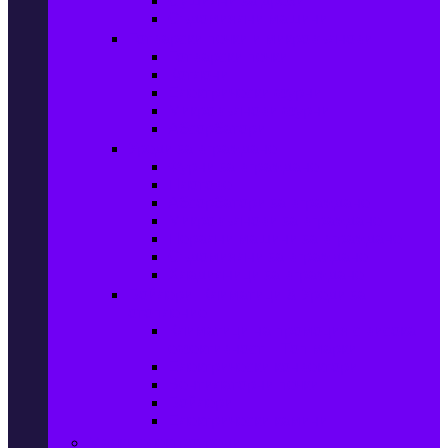
Сушилни за дрехи
Съдомиялни машини
Готварски печки и микровълнови
Готварски печки
Котлони
Електрически фурни
Микровълнови фурни
Абсорбатори
Уреди за вграждане
Фурни за вграждане
Плотове
Абсорбатори за вграждане
Микровълнови за вграждане
Перални машини за вграждане
Съдомиялни за вграждане
Хладилници за вграждане
Бойлери, Климатици & Уреди за
отопление
Климатици на промоция с висока
ефективност – Топ марки
Електрически конвектори
Вентилаторни печки
Бойлери
Електрически камини
Малки електроуреди