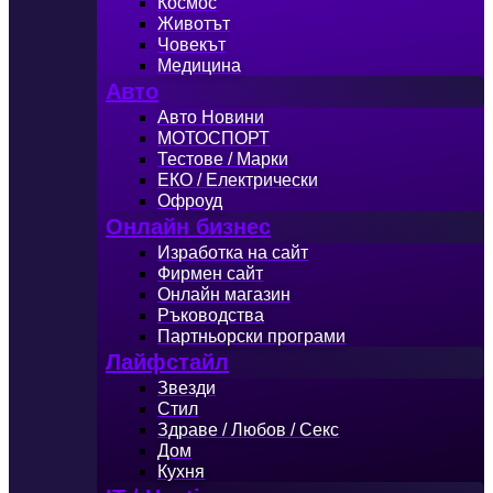
Космос
Животът
Човекът
Медицина
Авто
Авто Новини
МОТОСПОРТ
Тестове / Марки
ЕКО / Електрически
Офроуд
Онлайн бизнес
Изработка на сайт
Фирмен сайт
Онлайн магазин
Ръководства
Партньорски програми
Лайфстайл
Звезди
Стил
Здраве / Любов / Секс
Дом
Кухня