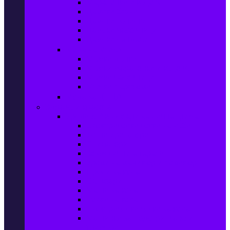
Маратонки и кецове
Дамски блузи
Дамски тениски
Дамски часовници
Дамски сандали
Мода за Мъже
Мъжки дънки
Мъжки маратонки и кецове
Мъжки часовници
Мъжки парфюми
Мода за ДЕЦА
Здраве и красота
Уреди & Аксесоари за лична грижа
Електрически четки за зъби
Устни иригатори
Епилатори
Козметични апарати
Уреди за маникюр и педикюр
Преси за коса
Сешоари
Маши за коса
Ролки за коса
Електрически четки за коса
Машинки за подстригване и
тримери