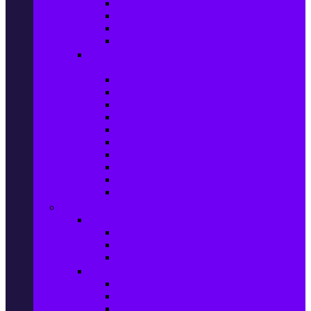
Захранващи блокове
Solid-State Drive (SSD)
IT аксесоари
Звукови платки
Периферия, Wireless & Системи за
наблюдение
USB памети
Външни хард дискове
Външни SSD
Клавиатури
Мишки
Тонколони за компютър
Слушалки за компютър
Външни оптични устройства
Уеб камери
Графични таблети
ТВ, Аудио & Фото
Телевизори & аксесоари
Телевизори
Стойки за телевизори
Дистанционни за телевизори
Видеокамери и Фотоапарати
Видеокамери
Видеокамери аксесоари
Фотоапарати DSLR