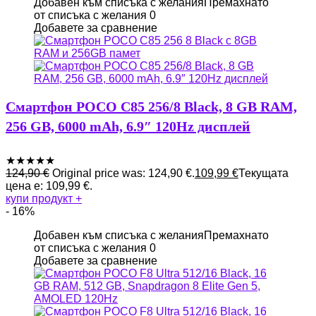
Добавен към списъка с желания
Премахнато
от списъка с желания
0
Добавете за сравнение
Смартфон POCO C85 256/8 Black, 8 GB RAM,
256 GB, 6000 mAh, 6.9″ 120Hz дисплей
★
★
★
★
★
124,90
€
Original price was: 124,90 €.
109,99
€
Текущата
цена е: 109,99 €.
купи продукт
+
- 16%
Добавен към списъка с желания
Премахнато
от списъка с желания
0
Добавете за сравнение