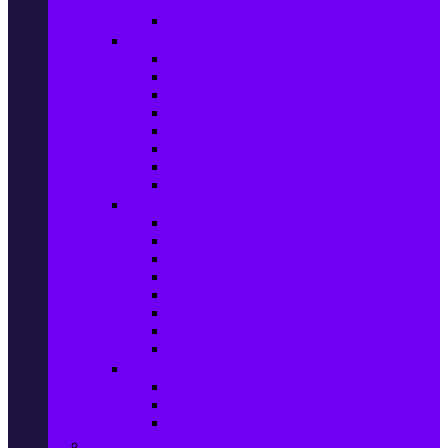
телефони
Карти памет
Лаптопи и аксесоари
Лаптопи
Чанти за лаптопи
Памет за лаптопи
Хард дискове за лаптопи
Охладителни подложки
Зарядни устройства за лаптоп
Батерии за лаптоп
Други лаптоп аксесоари
Таблети и аксесоари
Таблети
Калъфи за таблети
Защитни фолиа за таблети
Зарядни устройства за таблети
Поставки за кола & docking
Клавиатури за таблети
Кабели и адаптери за таблети
Други аксесоари за таблети
Джаджи & Smart технологии
Smartwatch
Фитнес гривни
Други джаджи
Компютри & Периферия, Сървъри & UPS-и