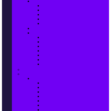
Домашен текстил
Спално бельо
Възглавници
Олекотени завивки
Хавлии за баня
Килими
Готвене и сервиране
PetShop
Кучета
Котки
Птици
Риби / Акваристика
Малки животни
Влечуги
Общи продукти
Играчки & Детски артикули
Спорт & Свободно време
Фитнес уреди и аксесоари
Бягащи пътеки
Велоергометри
Мултифункционални фитнес уреди
Гири и дъмбели
Степери
Вибро платформи
Фитнес топки