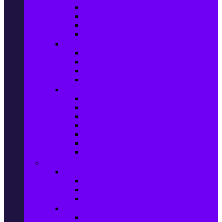
Фотоапарати Mirrorless
Компактни фотоапарати
Фотоапарати за моментни снимки
Фотоапарати аксесоари
Видео проектори & Екрани
Видео проектори
Аксесоари за видео проектори
Проекторни екрани
Интерактивни дъски
Audio & Домашно кино
Саундбари
Аудио системи
Смарт Аудио системи
Мултимедийни плеъри
Тонколони
Грамофони
Плеъри и Ресийвъри
Gaming
Гейминг конзоли
PlayStation
Xbox
Nintendo
Игри за конзола & Компютър
Игри за Playstation 5