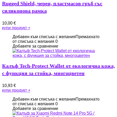
Rugged Shield, черен, пластмасов гръб със
силиконова рамка
10,00
€
купи продукт
+
Добавен към списъка с желания
Премахнато
от списъка с желания
0
Добавете за сравнение
Калъф Tech-Protect Wallet от екологична кожа,
с функция за стойка, многоцветен
10,93
€
купи продукт
+
Добавен към списъка с желания
Премахнато
от списъка с желания
0
Добавете за сравнение