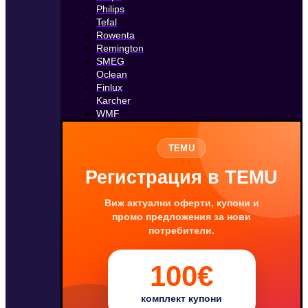
Philips
Tefal
Rowenta
Remington
SMEG
Oclean
Finlux
Karcher
WMF
TEMU
Регистрация в TEMU
Виж актуални оферти, купони и
промо предложения за нови
потребители.
100€
комплект купони