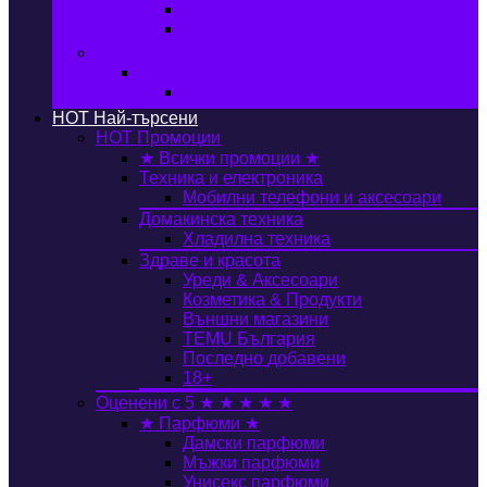
Автобокс
Авто стойка за велосипед
Книги, Офис & Храни
Книжарница
Книги
HOT
Най-търсени
HOT
Промоции
★ Всички промоции ★
Техника и електроника
Мобилни телефони и аксесоари
Домакинска техника
Хладилна техника
Здраве и красота
Уреди & Аксесоари
Козметика & Продукти
Външни магазини
TEMU България
Последно добавени
18+
Оценени с 5 ★ ★ ★ ★ ★
★ Парфюми ★
Дамски парфюми
Мъжки парфюми
Унисекс парфюми