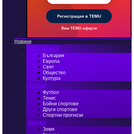
Регистрация в TEMU
Виж TEMU оферти
Новини
iEM NEWS
България
Европа
Свят
Общество
Култура
Спорт
Футбол
Тенис
Бойни спортове
Други спортове
Спортни прогнози
Наука
Земя