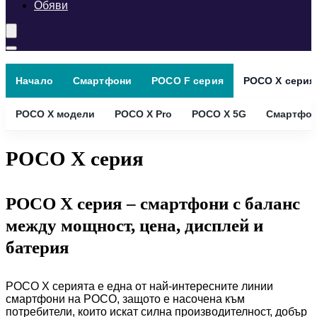
Обяви
Начало
Смартфони
POCO F серия
POCO X серия
POCO X модели
POCO X Pro
POCO X 5G
Смартфон
POCO X серия
POCO X серия – смартфони с баланс
между мощност, цена, дисплей и
батерия
POCO X серията е една от най-интересните линии
смартфони на POCO, защото е насочена към
потребители, които искат силна производителност, добър