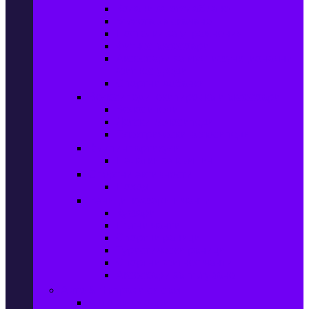
Колани за отслабване
Въжета за скачане
Постелки за упражнения
Фитнес аксесоари
Аксесоари за мултифункционални
фитнес уреди
Спортни добавки
Велосипеди, екипировка и аксесоари
Велосипеди
Детски велосипеди
Електрически велосипеди
Къмпинг артикули
Палатки за къмпинг
Спортни активности
Поход
Раници, куфари и чанти
Куфари
Пътни чанти
Спортни раници
Туристически раници
Спортни фитнес чанти
Аксесоари за пътуване
Авто & Направи си сам
Авто аксесоари