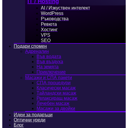
IT / Hosting
AI / Изкуствен интелект
WordPress
Ръководства
Ревюта
Хостинг
VPS
SEO
Подари спомен
Адреналин
Във водата
Във въздуха
На земята
Приключение
Масажи и СПА пакети
СПА процедури
Класически масаж
Тайландски масаж
Релаксиращ масаж
Лечебен масаж
Масажи за двойки
Идеи за подаръци
Оптични уреди
Блог