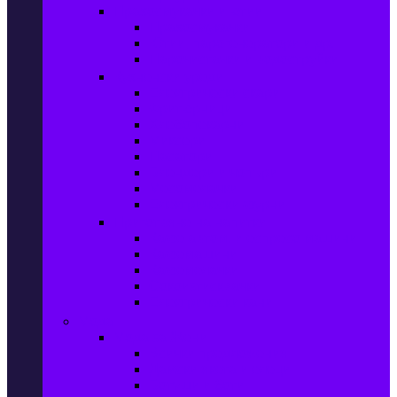
Прахосмукачки и ютии
Прахосмукачки
Ютии, парогенератори и др.
Парочистачки и водоструйки
Кухненски уреди
Електрически скари
Фритюрници
Хлебопекарни
Миксери
Пасатори
Блендери и чопъри
Месомелачки
Електрически фурни
Приготвяне на напитки
Кафе автом. и еспресо машини
Кафемашини
Кафемелачки
Сокоизтисквачки
Електрически кани
Мода
Мода за Жени
Всички предложения
Дамски якета и елеци
Ботуши и боти