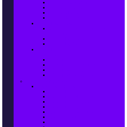
Игри за Playstation 4
Игри за Xbox One
Игри за Nintendo
Игри за Компютър
Гейминг аксесоари
Контролери, волани & гейминг
слушалки
VR Gaming Очила
VR Gaming Аксесоари
Гейминг Лаптопи, Настолни компютри &
Монитори
Гейминг Лаптопи
Гейминг Настолни компютри
Гейминг Монитори
Гейминг аксесоари за PC
Големи електроуреди
Хладилна техника
Хладилници
Хладилници side by side
Хладилници с фризер
Хладилни витрини
Фризери и ледогенератори
Фризерни ракли
Перални