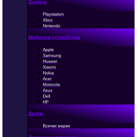
Gaming
Playstation
Xbox
Nintendo
Мобилни устройства
Apple
Samsung
Huawei
Xiaomi
Nokia
Acer
Motorola
Asus
Dell
HP
Други
Всички марки