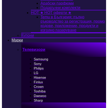
Арабски парфюми
Подаръчни комплекти
HOT
★ HOT оферти ★
Temu в България: пълно
ръководство за регистрация, промо
кодове, приложение, продукти и
изгодно пазаруване
Купони
Марки
Телевизори
Samsung
Sony
Philips
LG
Hisense
Finlux
Crown
Toshiba
Daewoo
Sharp