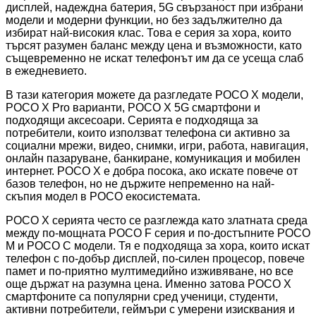
дисплей, надеждна батерия, 5G свързаност при избрани
модели и модерни функции, но без задължително да
избират най-високия клас. Това е серия за хора, които
търсят разумен баланс между цена и възможности, като
същевременно не искат телефонът им да се усеща слаб
в ежедневието.
В тази категория можете да разгледате POCO X модели,
POCO X Pro варианти, POCO X 5G смартфони и
подходящи аксесоари. Серията е подходяща за
потребители, които използват телефона си активно за
социални мрежи, видео, снимки, игри, работа, навигация,
онлайн пазаруване, банкиране, комуникация и мобилен
интернет. POCO X е добра посока, ако искате повече от
базов телефон, но не държите непременно на най-
скъпия модел в POCO екосистемата.
POCO X серията често се разглежда като златната среда
между по-мощната POCO F серия и по-достъпните POCO
M и POCO C модели. Тя е подходяща за хора, които искат
телефон с по-добър дисплей, по-силен процесор, повече
памет и по-приятно мултимедийно изживяване, но все
още държат на разумна цена. Именно затова POCO X
смартфоните са популярни сред ученици, студенти,
активни потребители, геймъри с умерени изисквания и