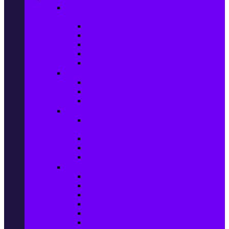
Настолни компютри & Монитори,
Сървъри & UPS-и
Настолни компютри
LCD & LED монитори
Акс. за монитори
Сървъри
UPS-и
Софтуер
Office & Desktop приложения
Операционни системи
Антивирусни програми
Принтери и Скенери
Принтери и други
мултифункционални устройства
Мастиленоструйни принтери
Фото принтери
Касети, тонери и други консумативи
PC компоненти
Процесори
Видео карти
Дънни платки
Оперативна памет
Хард Дискове
Компютърни кутии