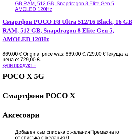
Смартфон POCO F8 Ultra 512/16 Black, 16 GB
RAM, 512 GB, Snapdragon 8 Elite Gen 5,
AMOLED 120Hz
869,00
€
Original price was: 869,00 €.
729,00
€
Текущата
цена е: 729,00 €.
купи продукт
+
POCO X 5G
Смартфони POCO X
Аксесоари
Добавен към списъка с желания
Премахнато
от списъка с желания
0