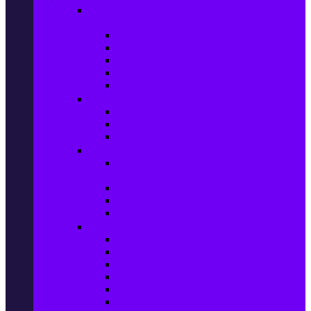
Настолни компютри & Монитори,
Сървъри & UPS-и
Настолни компютри
LCD & LED монитори
Акс. за монитори
Сървъри
UPS-и
Софтуер
Office & Desktop приложения
Операционни системи
Антивирусни програми
Принтери и Скенери
Принтери и други
мултифункционални устройства
Мастиленоструйни принтери
Фото принтери
Касети, тонери и други консумативи
PC компоненти
Процесори
Видео карти
Дънни платки
Оперативна памет
Хард Дискове
Компютърни кутии