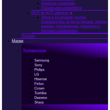
Арабски парфюми
Подаръчни комплекти
HOT
★ HOT оферти ★
Temu в България: пълно
ръководство за регистрация, промо
кодове, приложение, продукти и
изгодно пазаруване
Купони
Марки
Телевизори
Samsung
Sony
Philips
LG
Hisense
Finlux
Crown
Toshiba
Daewoo
Sharp