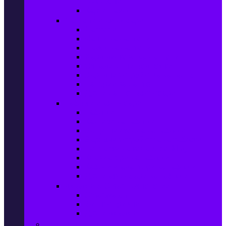
телефони
Карти памет
Лаптопи и аксесоари
Лаптопи
Чанти за лаптопи
Памет за лаптопи
Хард дискове за лаптопи
Охладителни подложки
Зарядни устройства за лаптоп
Батерии за лаптоп
Други лаптоп аксесоари
Таблети и аксесоари
Таблети
Калъфи за таблети
Защитни фолиа за таблети
Зарядни устройства за таблети
Поставки за кола & docking
Клавиатури за таблети
Кабели и адаптери за таблети
Други аксесоари за таблети
Джаджи & Smart технологии
Smartwatch
Фитнес гривни
Други джаджи
Компютри & Периферия, Сървъри & UPS-и