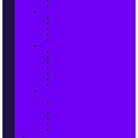
Сушилни за дрехи
Съдомиялни машини
Готварски печки и микровълнови
Готварски печки
Котлони
Електрически фурни
Микровълнови фурни
Абсорбатори
Уреди за вграждане
Фурни за вграждане
Плотове
Абсорбатори за вграждане
Микровълнови за вграждане
Перални машини за вграждане
Съдомиялни за вграждане
Хладилници за вграждане
Бойлери, Климатици & Уреди за
отопление
Климатици на промоция с висока
ефективност – Топ марки
Електрически конвектори
Вентилаторни печки
Бойлери
Електрически камини
Малки електроуреди