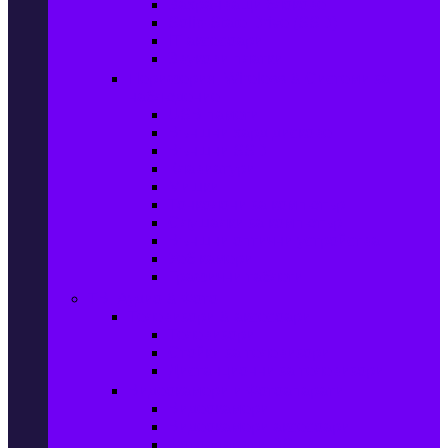
Захранващи блокове
Solid-State Drive (SSD)
IT аксесоари
Звукови платки
Периферия, Wireless & Системи за
наблюдение
USB памети
Външни хард дискове
Външни SSD
Клавиатури
Мишки
Тонколони за компютър
Слушалки за компютър
Външни оптични устройства
Уеб камери
Графични таблети
ТВ, Аудио & Фото
Телевизори & аксесоари
Телевизори
Стойки за телевизори
Дистанционни за телевизори
Видеокамери и Фотоапарати
Видеокамери
Видеокамери аксесоари
Фотоапарати DSLR