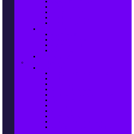
Маратонки и кецове
Дамски блузи
Дамски тениски
Дамски часовници
Дамски сандали
Мода за Мъже
Мъжки дънки
Мъжки маратонки и кецове
Мъжки часовници
Мъжки парфюми
Мода за ДЕЦА
Здраве и красота
Уреди & Аксесоари за лична грижа
Електрически четки за зъби
Устни иригатори
Епилатори
Козметични апарати
Уреди за маникюр и педикюр
Преси за коса
Сешоари
Маши за коса
Ролки за коса
Електрически четки за коса
Машинки за подстригване и
тримери