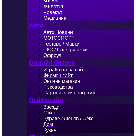
Космос
Животът
Човекът
Медицина
Авто
Авто Новини
МОТОСПОРТ
Тестове / Марки
ЕКО / Електрически
Офроуд
Онлайн бизнес
Изработка на сайт
Фирмен сайт
Онлайн магазин
Ръководства
Партньорски програми
Лайфстайл
Звезди
Стил
Здраве / Любов / Секс
Дом
Кухня