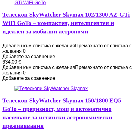
Телескоп SkyWatcher Skymax 102/1300 AZ-GTi
WiFi GoTo – компактен, интелигентен и
идеален за мобилни астрономи
Добавен към списъка с желания
Премахнато от списъка с
желания
0
Добавете за сравнение
634,00
€
Добавен към списъка с желания
Премахнато от списъка с
желания
0
Добавете за сравнение
Телескоп SkyWatcher Skymax 150/1800 EQ5
GoTo – прецизност, мощ и автоматично
насочване за истински астрономически
преживявания