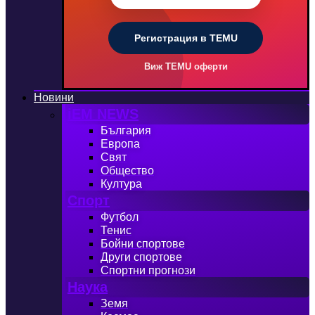
Регистрация в TEMU
Виж TEMU оферти
Новини
iEM NEWS
България
Европа
Свят
Общество
Култура
Спорт
Футбол
Тенис
Бойни спортове
Други спортове
Спортни прогнози
Наука
Земя