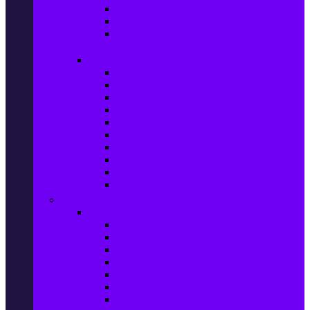
Ел. самобръсначки
Класически самобръсначки
Аксесоари за електрически
самобръсначки
Козметика & Продукти за лична грижа
Кремове за лице
Серуми и терапия за лице
Почистване на лице
Душ гелове
Лосиони за тяло
Дезодоранти и Антиперспиранти
Шампоани
Терапия за коса
Бои за коса и оксиданти
Онлайн аптека BENU
Дом, Градина & Petshop
Мебели и матраци
Офис столове, маси и бюра
Столове
Кухненско обзавеждане
Матраци
Обзавеждане за спалня
Фотьойли
Дивани