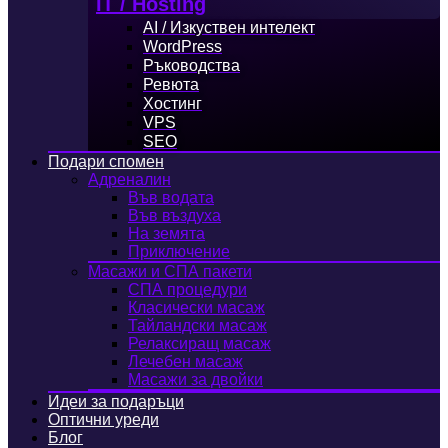
IT / Hosting
AI / Изкуствен интелект
WordPress
Ръководства
Ревюта
Хостинг
VPS
SEO
Подари спомен
Адреналин
Във водата
Във въздуха
На земята
Приключение
Масажи и СПА пакети
СПА процедури
Класически масаж
Тайландски масаж
Релаксиращ масаж
Лечебен масаж
Масажи за двойки
Идеи за подаръци
Оптични уреди
Блог