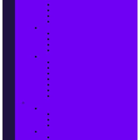
Фотоапарати Mirrorless
Компактни фотоапарати
Фотоапарати за моментни снимки
Фотоапарати аксесоари
Видео проектори & Екрани
Видео проектори
Аксесоари за видео проектори
Проекторни екрани
Интерактивни дъски
Audio & Домашно кино
Саундбари
Аудио системи
Смарт Аудио системи
Мултимедийни плеъри
Тонколони
Грамофони
Плеъри и Ресийвъри
Gaming
Гейминг конзоли
PlayStation
Xbox
Nintendo
Игри за конзола & Компютър
Игри за Playstation 5