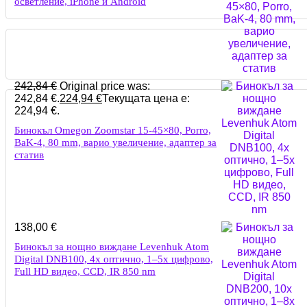
осветление, iPhone и Android
242,84
€
Original price was:
242,84 €.
224,94
€
Текущата цена е:
224,94 €.
Бинокъл Omegon Zoomstar 15-45×80, Porro,
BaK-4, 80 mm, варио увеличение, адаптер за
статив
138,00
€
Бинокъл за нощно виждане Levenhuk Atom
Digital DNB100, 4x оптично, 1–5x цифрово,
Full HD видео, CCD, IR 850 nm