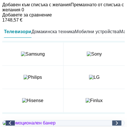
Добавен към списъка с желания
Премахнато от списъка с
желания
0
Добавете за сравнение
1748,57
€
Телевизори
Домакинска техника
Мобилни устройства
Мал
‹
›