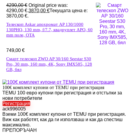
4290,00
€
Original price was:
4290,00 €.
3870,00
€
Текущата цена е:
3870,00 €.
Телескоп Askar апохромат AP 130/1000
130PHQ, 130 mm, f/7.7, квадруплет APO, 60
mm поле, OTA
749,00
€
Смарт телескоп ZWO AP 30/160 Seestar S30
Pro, 30 mm, 160 mm, 4K, Sony IMX585, 128
GB, бял
100€ комплект купони от TEMU при регистрация
TEMU 100 евро купони при регистрация и отстъпки за
нови потребители
Регистрация
ack996005
Вземи 100€ комплект купони от TEMU при регистрация.
Виж как работят, как да ги използваш и как да спестиш
максимално.
ПРЕПОРЪЧАН