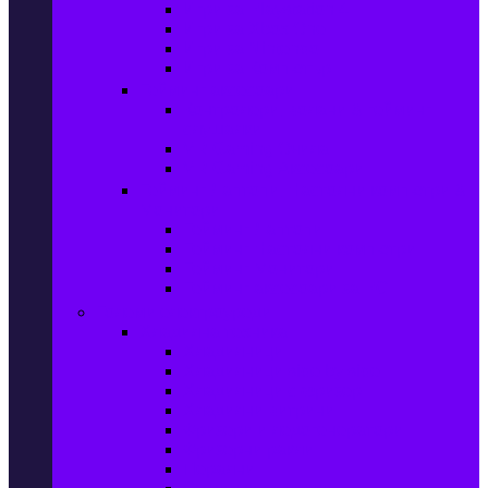
Игри за Playstation 4
Игри за Xbox One
Игри за Nintendo
Игри за Компютър
Гейминг аксесоари
Контролери, волани & гейминг
слушалки
VR Gaming Очила
VR Gaming Аксесоари
Гейминг Лаптопи, Настолни компютри &
Монитори
Гейминг Лаптопи
Гейминг Настолни компютри
Гейминг Монитори
Гейминг аксесоари за PC
Големи електроуреди
Хладилна техника
Хладилници
Хладилници side by side
Хладилници с фризер
Хладилни витрини
Фризери и ледогенератори
Фризерни ракли
Перални