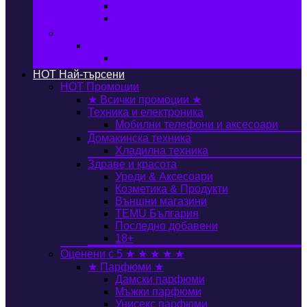
Автобокс
Авто стойка за велосипед
Книги, Офис & Храни
Книжарница
Книги
HOT
Най-търсени
HOT
Промоции
★ Всички промоции ★
Техника и електроника
Мобилни телефони и аксесоари
Домакинска техника
Хладилна техника
Здраве и красота
Уреди & Аксесоари
Козметика & Продукти
Външни магазини
TEMU България
Последно добавени
18+
Оценени с 5 ★ ★ ★ ★ ★
★ Парфюми ★
Дамски парфюми
Мъжки парфюми
Унисекс парфюми