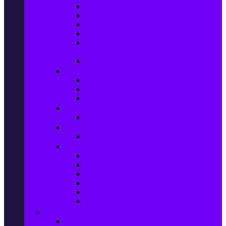
Колани за отслабване
Въжета за скачане
Постелки за упражнения
Фитнес аксесоари
Аксесоари за мултифункционални
фитнес уреди
Спортни добавки
Велосипеди, екипировка и аксесоари
Велосипеди
Детски велосипеди
Електрически велосипеди
Къмпинг артикули
Палатки за къмпинг
Спортни активности
Поход
Раници, куфари и чанти
Куфари
Пътни чанти
Спортни раници
Туристически раници
Спортни фитнес чанти
Аксесоари за пътуване
Авто & Направи си сам
Авто аксесоари