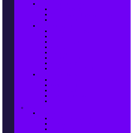
Прахосмукачки и ютии
Прахосмукачки
Ютии, парогенератори и др.
Парочистачки и водоструйки
Кухненски уреди
Електрически скари
Фритюрници
Хлебопекарни
Миксери
Пасатори
Блендери и чопъри
Месомелачки
Електрически фурни
Приготвяне на напитки
Кафе автом. и еспресо машини
Кафемашини
Кафемелачки
Сокоизтисквачки
Електрически кани
Мода
Мода за Жени
Всички предложения
Дамски якета и елеци
Ботуши и боти