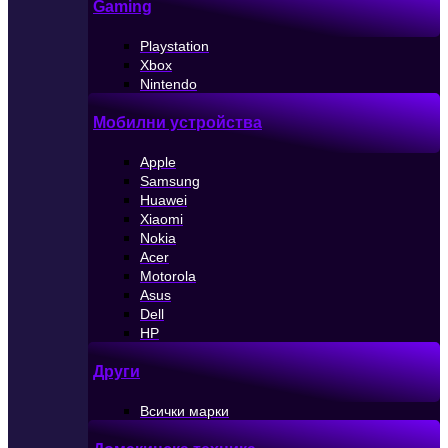
Gaming
Playstation
Xbox
Nintendo
Мобилни устройства
Apple
Samsung
Huawei
Xiaomi
Nokia
Acer
Motorola
Asus
Dell
HP
Други
Всички марки