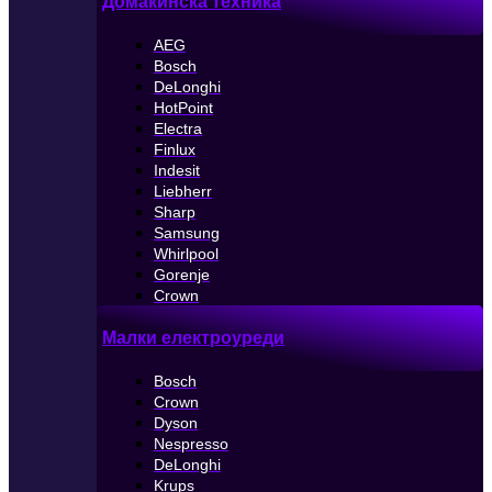
Домакинска техника
AEG
Bosch
DeLonghi
HotPoint
Electra
Finlux
Indesit
Liebherr
Sharp
Samsung
Whirlpool
Gorenje
Crown
Малки електроуреди
Bosch
Crown
Dyson
Nespresso
DeLonghi
Krups