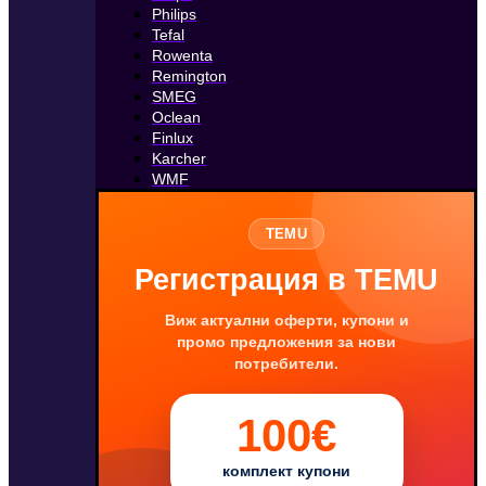
Philips
Tefal
Rowenta
Remington
SMEG
Oclean
Finlux
Karcher
WMF
TEMU
Регистрация в TEMU
Виж актуални оферти, купони и
промо предложения за нови
потребители.
100€
комплект купони