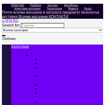
EMAG BG
PetShop
Хостинг
WordPress
Изкуствен интелект
Технологии
Ревюта
Deals
Почти всички магазини в каталога предлагат безплатна
доставка
Всички магазини КОНТАКТИ
Search for:
Любими
Категории
Телефони, Таблети & Лаптопи
Мобилни телефони и аксесоари
Мобилни телефони
Калъфи за мобилни телефони
Защитни фолиа за мобилни
телефони
Зарядни устройства за мобилни
телефони
Батерии за мобилни телефони
Bluetooth слушалки
Поставки и докинг станции за
мобилни телефони
Външни батерии за мобилни