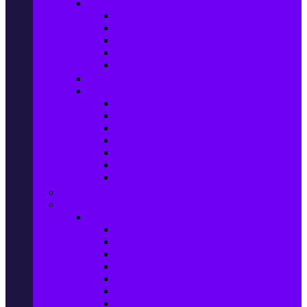
Домашен текстил
Спално бельо
Възглавници
Олекотени завивки
Хавлии за баня
Килими
Готвене и сервиране
PetShop
Кучета
Котки
Птици
Риби / Акваристика
Малки животни
Влечуги
Общи продукти
Играчки & Детски артикули
Спорт & Свободно време
Фитнес уреди и аксесоари
Бягащи пътеки
Велоергометри
Мултифункционални фитнес уреди
Гири и дъмбели
Степери
Вибро платформи
Фитнес топки