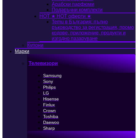
Арабски парфюми
Подаръчни комплекти
HOT
★ HOT оферти ★
Temu в България: пълно
ръководство за регистрация, промо
кодове, приложение, продукти и
изгодно пазаруване
Купони
Марки
Телевизори
Samsung
Sony
Philips
LG
Hisense
Finlux
Crown
Toshiba
Daewoo
Sharp