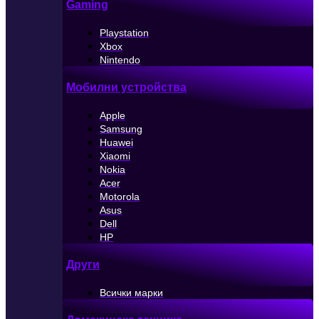
Gaming
Playstation
Xbox
Nintendo
Мобилни устройства
Apple
Samsung
Huawei
Xiaomi
Nokia
Acer
Motorola
Asus
Dell
HP
Други
Всички марки