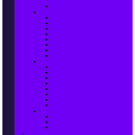
телефони
Карти памет
Лаптопи и аксесоари
Лаптопи
Чанти за лаптопи
Памет за лаптопи
Хард дискове за лаптопи
Охладителни подложки
Зарядни устройства за лаптоп
Батерии за лаптоп
Други лаптоп аксесоари
Таблети и аксесоари
Таблети
Калъфи за таблети
Защитни фолиа за таблети
Зарядни устройства за таблети
Поставки за кола & docking
Клавиатури за таблети
Кабели и адаптери за таблети
Други аксесоари за таблети
Джаджи & Smart технологии
Smartwatch
Фитнес гривни
Други джаджи
Компютри & Периферия, Сървъри & UPS-и