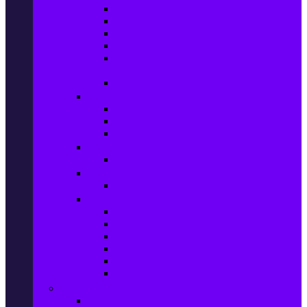
Колани за отслабване
Въжета за скачане
Постелки за упражнения
Фитнес аксесоари
Аксесоари за мултифункционални
фитнес уреди
Спортни добавки
Велосипеди, екипировка и аксесоари
Велосипеди
Детски велосипеди
Електрически велосипеди
Къмпинг артикули
Палатки за къмпинг
Спортни активности
Поход
Раници, куфари и чанти
Куфари
Пътни чанти
Спортни раници
Туристически раници
Спортни фитнес чанти
Аксесоари за пътуване
Авто & Направи си сам
Авто аксесоари