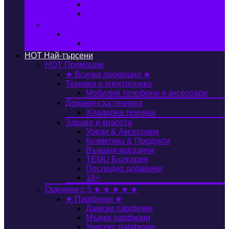
Автобокс
Авто стойка за велосипед
Книги, Офис & Храни
Книжарница
Книги
HOT
Най-търсени
HOT
Промоции
★ Всички промоции ★
Техника и електроника
Мобилни телефони и аксесоари
Домакинска техника
Хладилна техника
Здраве и красота
Уреди & Аксесоари
Козметика & Продукти
Външни магазини
TEMU България
Последно добавени
18+
Оценени с 5 ★ ★ ★ ★ ★
★ Парфюми ★
Дамски парфюми
Мъжки парфюми
Унисекс парфюми