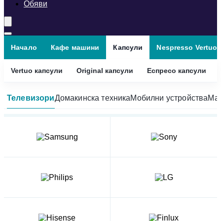
Обяви
Начало
Кафе машини
Капсули
Nespresso Vertuo
Vertuo капсули
Original капсули
Еспресо капсули
Телевизори
Домакинска техника
Мобилни устройства
Мал