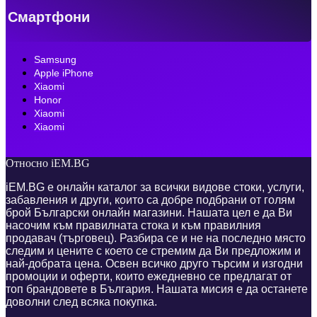
Смартфони
Samsung
Apple iPhone
Xiaomi
Honor
Xiaomi
Xiaomi
Относно iEM.BG
iEM.BG е онлайн каталог за всички видове стоки, услуги,
забавления и други, които са добре подбрани от голям
брой Български онлайн магазини. Нашата цел е да Ви
насочим към правилната стока и към правилния
продавач (търговец). Разбира се и не на последно място
следим и цените с което се стремим да Ви предложим и
най-добрата цена. Освен всичко друго търсим и изгодни
промоции и оферти, които ежедневно се предлагат от
топ брандовете в България. Нашата мисия е да останете
доволни след всяка покупка.