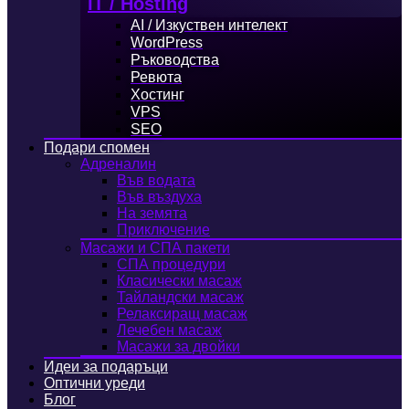
IT / Hosting
AI / Изкуствен интелект
WordPress
Ръководства
Ревюта
Хостинг
VPS
SEO
Подари спомен
Адреналин
Във водата
Във въздуха
На земята
Приключение
Масажи и СПА пакети
СПА процедури
Класически масаж
Тайландски масаж
Релаксиращ масаж
Лечебен масаж
Масажи за двойки
Идеи за подаръци
Оптични уреди
Блог