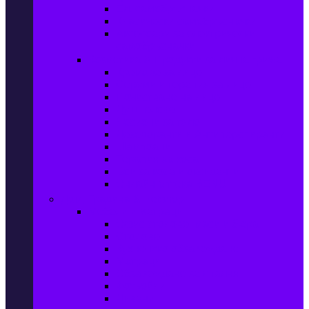
Ел. самобръсначки
Класически самобръсначки
Аксесоари за електрически
самобръсначки
Козметика & Продукти за лична грижа
Кремове за лице
Серуми и терапия за лице
Почистване на лице
Душ гелове
Лосиони за тяло
Дезодоранти и Антиперспиранти
Шампоани
Терапия за коса
Бои за коса и оксиданти
Онлайн аптека BENU
Дом, Градина & Petshop
Мебели и матраци
Офис столове, маси и бюра
Столове
Кухненско обзавеждане
Матраци
Обзавеждане за спалня
Фотьойли
Дивани