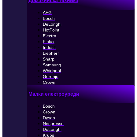
Домакинска техника
AEG
Bosch
DeLonghi
HotPoint
Electra
Finlux
Indesit
Liebherr
Sharp
Samsung
Whirlpool
Gorenje
Crown
Малки електроуреди
Bosch
Crown
Dyson
Nespresso
DeLonghi
Krups