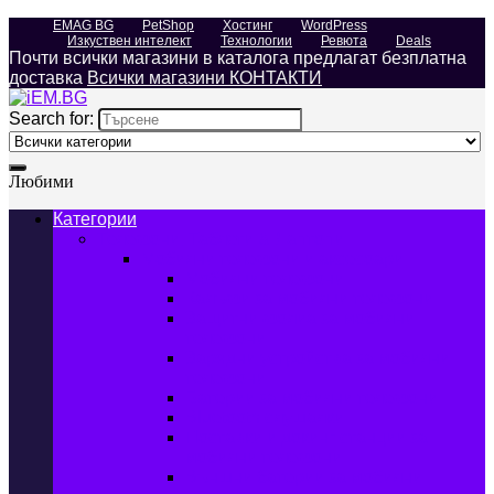
EMAG BG
PetShop
Хостинг
WordPress
Изкуствен интелект
Технологии
Ревюта
Deals
Почти всички магазини в каталога предлагат безплатна
доставка
Всички магазини КОНТАКТИ
Search for:
Любими
Категории
Телефони, Таблети & Лаптопи
Мобилни телефони и аксесоари
Мобилни телефони
Калъфи за мобилни телефони
Защитни фолиа за мобилни
телефони
Зарядни устройства за мобилни
телефони
Батерии за мобилни телефони
Bluetooth слушалки
Поставки и докинг станции за
мобилни телефони
Външни батерии за мобилни