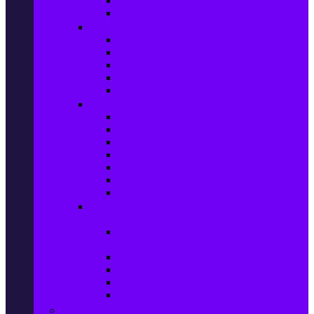
Сушилни за дрехи
Съдомиялни машини
Готварски печки и микровълнови
Готварски печки
Котлони
Електрически фурни
Микровълнови фурни
Абсорбатори
Уреди за вграждане
Фурни за вграждане
Плотове
Абсорбатори за вграждане
Микровълнови за вграждане
Перални машини за вграждане
Съдомиялни за вграждане
Хладилници за вграждане
Бойлери, Климатици & Уреди за
отопление
Климатици на промоция с висока
ефективност – Топ марки
Електрически конвектори
Вентилаторни печки
Бойлери
Електрически камини
Малки електроуреди