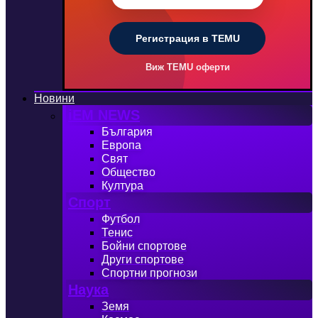
Регистрация в TEMU
Виж TEMU оферти
Новини
iEM NEWS
България
Европа
Свят
Общество
Култура
Спорт
Футбол
Тенис
Бойни спортове
Други спортове
Спортни прогнози
Наука
Земя