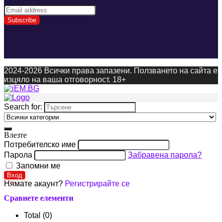
2024-2026 Всички права запазени. Ползването на сайта е
изцяло на ваша отговорност. 18+
Search for:
Влезте
Потребителско име
Парола
Забравена парола?
Запомни ме
Вход
Нямате акаунт?
Регистрирайте се
Сравнете елементи
Total (
0
)