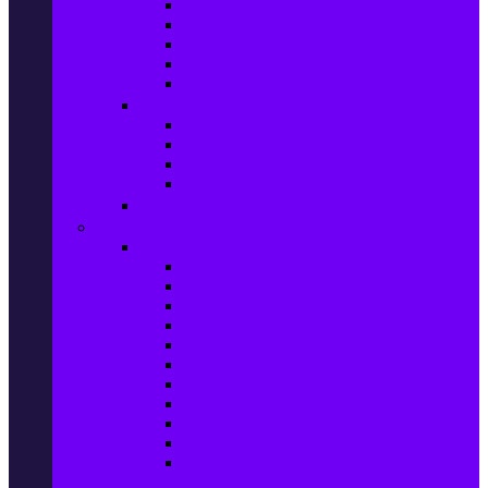
Маратонки и кецове
Дамски блузи
Дамски тениски
Дамски часовници
Дамски сандали
Мода за Мъже
Мъжки дънки
Мъжки маратонки и кецове
Мъжки часовници
Мъжки парфюми
Мода за ДЕЦА
Здраве и красота
Уреди & Аксесоари за лична грижа
Електрически четки за зъби
Устни иригатори
Епилатори
Козметични апарати
Уреди за маникюр и педикюр
Преси за коса
Сешоари
Маши за коса
Ролки за коса
Електрически четки за коса
Машинки за подстригване и
тримери