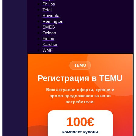
Philips
Tefal
Rowenta
Remington
SMEG
Oclean
Finlux
Karcher
WMF
TEMU
Регистрация в TEMU
Виж актуални оферти, купони и
промо предложения за нови
потребители.
100€
комплект купони