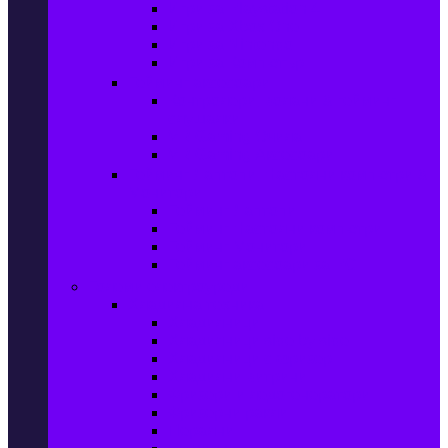
Игри за Playstation 4
Игри за Xbox One
Игри за Nintendo
Игри за Компютър
Гейминг аксесоари
Контролери, волани & гейминг
слушалки
VR Gaming Очила
VR Gaming Аксесоари
Гейминг Лаптопи, Настолни компютри &
Монитори
Гейминг Лаптопи
Гейминг Настолни компютри
Гейминг Монитори
Гейминг аксесоари за PC
Големи електроуреди
Хладилна техника
Хладилници
Хладилници side by side
Хладилници с фризер
Хладилни витрини
Фризери и ледогенератори
Фризерни ракли
Перални