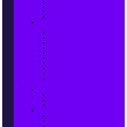
Захранващи блокове
Solid-State Drive (SSD)
IT аксесоари
Звукови платки
Периферия, Wireless & Системи за
наблюдение
USB памети
Външни хард дискове
Външни SSD
Клавиатури
Мишки
Тонколони за компютър
Слушалки за компютър
Външни оптични устройства
Уеб камери
Графични таблети
ТВ, Аудио & Фото
Телевизори & аксесоари
Телевизори
Стойки за телевизори
Дистанционни за телевизори
Видеокамери и Фотоапарати
Видеокамери
Видеокамери аксесоари
Фотоапарати DSLR