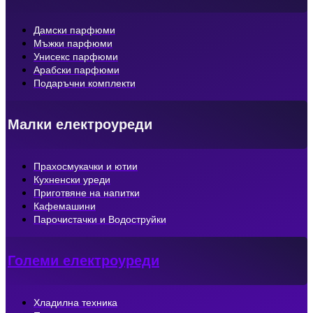
Дамски парфюми
Мъжки парфюми
Унисекс парфюми
Арабски парфюми
Подаръчни комплекти
Малки електроуреди
Прахосмукачки и ютии
Кухненски уреди
Приготвяне на напитки
Кафемашини
Парочистачки и Водоструйки
Големи електроуреди
Хладилна техника