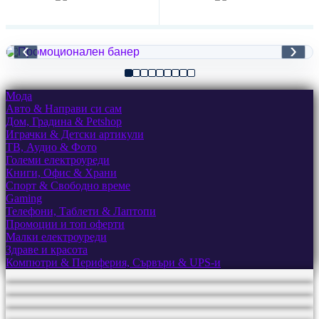
‹
›
Мода
Авто & Направи си сам
Дом, Градина & Petshop
Играчки & Детски артикули
ТВ, Аудио & Фото
Големи електроуреди
Книги, Офис & Храни
Спорт & Свободно време
Gaming
Телефони, Таблети & Лаптопи
Промоции и топ оферти
Малки електроуреди
Здраве и красота
Компютри & Периферия, Сървъри & UPS-и