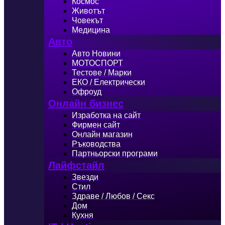
Космос
Животът
Човекът
Медицина
Авто
Авто Новини
МОТОСПОРТ
Тестове / Марки
ЕКО / Електрически
Офроуд
Онлайн бизнес
Изработка на сайт
Фирмен сайт
Онлайн магазин
Ръководства
Партньорски програми
Лайфстайл
Звезди
Стил
Здраве / Любов / Секс
Дом
Кухня