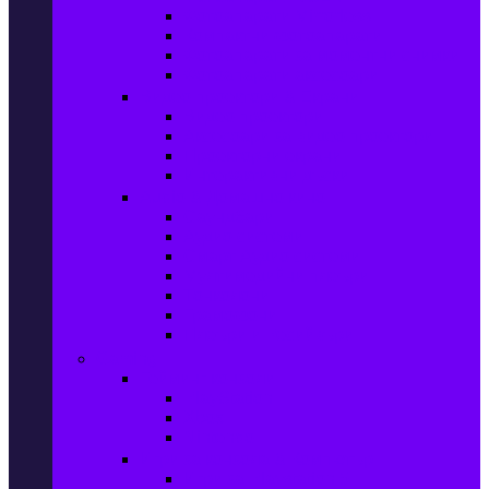
Фотоапарати Mirrorless
Компактни фотоапарати
Фотоапарати за моментни снимки
Фотоапарати аксесоари
Видео проектори & Екрани
Видео проектори
Аксесоари за видео проектори
Проекторни екрани
Интерактивни дъски
Audio & Домашно кино
Саундбари
Аудио системи
Смарт Аудио системи
Мултимедийни плеъри
Тонколони
Грамофони
Плеъри и Ресийвъри
Gaming
Гейминг конзоли
PlayStation
Xbox
Nintendo
Игри за конзола & Компютър
Игри за Playstation 5