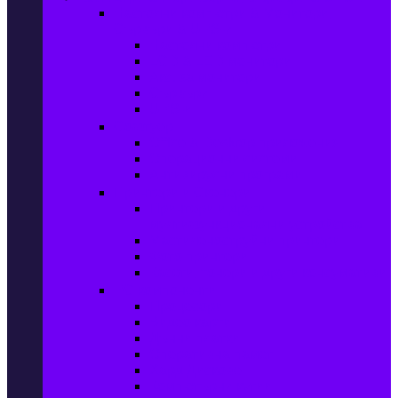
Настолни компютри & Монитори,
Сървъри & UPS-и
Настолни компютри
LCD & LED монитори
Акс. за монитори
Сървъри
UPS-и
Софтуер
Office & Desktop приложения
Операционни системи
Антивирусни програми
Принтери и Скенери
Принтери и други
мултифункционални устройства
Мастиленоструйни принтери
Фото принтери
Касети, тонери и други консумативи
PC компоненти
Процесори
Видео карти
Дънни платки
Оперативна памет
Хард Дискове
Компютърни кутии