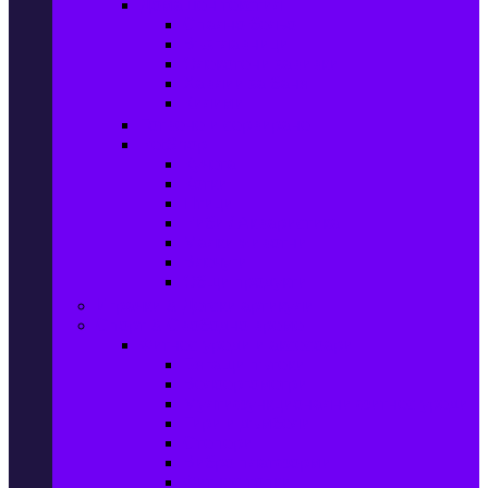
Домашен текстил
Спално бельо
Възглавници
Олекотени завивки
Хавлии за баня
Килими
Готвене и сервиране
PetShop
Кучета
Котки
Птици
Риби / Акваристика
Малки животни
Влечуги
Общи продукти
Играчки & Детски артикули
Спорт & Свободно време
Фитнес уреди и аксесоари
Бягащи пътеки
Велоергометри
Мултифункционални фитнес уреди
Гири и дъмбели
Степери
Вибро платформи
Фитнес топки