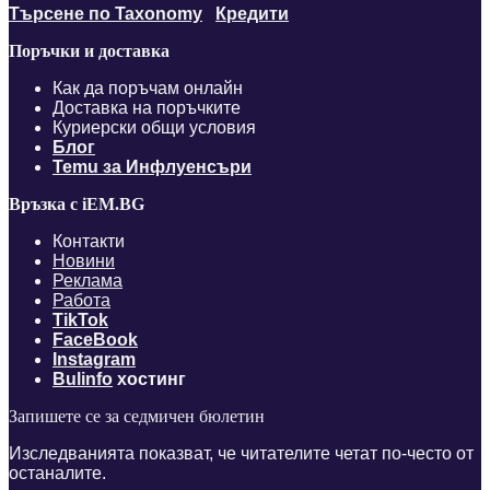
Търсене по Taxonomy
Кредити
Поръчки и доставка
Как да поръчам онлайн
Доставка на поръчките
Куриерски общи условия
Блог
Temu за Инфлуенсъри
Връзка с iEM.BG
Контакти
Новини
Реклама
Работа
TikTok
FaceBook
Instagram
Bulinfo
хостинг
Запишете се за седмичен бюлетин
Изследванията показват, че читателите четат по-често от
останалите.