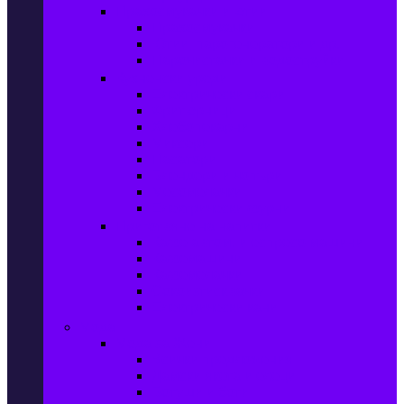
Прахосмукачки и ютии
Прахосмукачки
Ютии, парогенератори и др.
Парочистачки и водоструйки
Кухненски уреди
Електрически скари
Фритюрници
Хлебопекарни
Миксери
Пасатори
Блендери и чопъри
Месомелачки
Електрически фурни
Приготвяне на напитки
Кафе автом. и еспресо машини
Кафемашини
Кафемелачки
Сокоизтисквачки
Електрически кани
Мода
Мода за Жени
Всички предложения
Дамски якета и елеци
Ботуши и боти