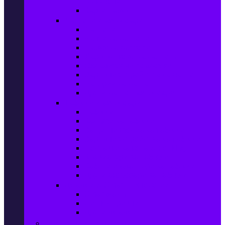
телефони
Карти памет
Лаптопи и аксесоари
Лаптопи
Чанти за лаптопи
Памет за лаптопи
Хард дискове за лаптопи
Охладителни подложки
Зарядни устройства за лаптоп
Батерии за лаптоп
Други лаптоп аксесоари
Таблети и аксесоари
Таблети
Калъфи за таблети
Защитни фолиа за таблети
Зарядни устройства за таблети
Поставки за кола & docking
Клавиатури за таблети
Кабели и адаптери за таблети
Други аксесоари за таблети
Джаджи & Smart технологии
Smartwatch
Фитнес гривни
Други джаджи
Компютри & Периферия, Сървъри & UPS-и