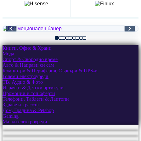
‹
›
Книги, Офис & Храни
Мода
Спорт & Свободно време
Авто & Направи си сам
Компютри & Периферия, Сървъри & UPS-и
Големи електроуреди
ТВ, Аудио & Фото
Играчки & Детски артикули
Промоции и топ оферти
Телефони, Таблети & Лаптопи
Здраве и красота
Дом, Градина & Petshop
Gaming
Малки електроуреди