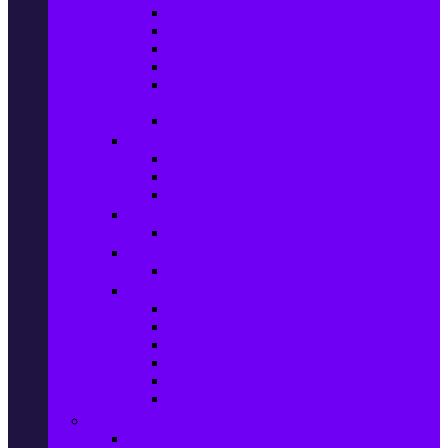
Колани за отслабване
Въжета за скачане
Постелки за упражнения
Фитнес аксесоари
Аксесоари за мултифункционални
фитнес уреди
Спортни добавки
Велосипеди, екипировка и аксесоари
Велосипеди
Детски велосипеди
Електрически велосипеди
Къмпинг артикули
Палатки за къмпинг
Спортни активности
Поход
Раници, куфари и чанти
Куфари
Пътни чанти
Спортни раници
Туристически раници
Спортни фитнес чанти
Аксесоари за пътуване
Авто & Направи си сам
Авто аксесоари