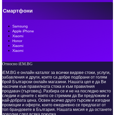
Смартфони
Samsung
Apple iPhone
Xiaomi
Honor
Xiaomi
Xiaomi
Относно iEM.BG
iEM.BG е онлайн каталог за всички видове стоки, услуги,
забавления и други, които са добре подбрани от голям
брой Български онлайн магазини. Нашата цел е да Ви
насочим към правилната стока и към правилния
продавач (търговец). Разбира се и не на последно място
следим и цените с което се стремим да Ви предложим и
най-добрата цена. Освен всичко друго търсим и изгодни
промоции и оферти, които ежедневно се предлагат от
топ брандовете в България. Нашата мисия е да останете
доволни след всяка покупка.