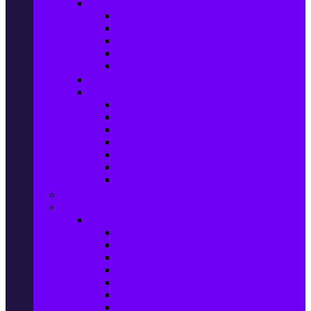
Домашен текстил
Спално бельо
Възглавници
Олекотени завивки
Хавлии за баня
Килими
Готвене и сервиране
PetShop
Кучета
Котки
Птици
Риби / Акваристика
Малки животни
Влечуги
Общи продукти
Играчки & Детски артикули
Спорт & Свободно време
Фитнес уреди и аксесоари
Бягащи пътеки
Велоергометри
Мултифункционални фитнес уреди
Гири и дъмбели
Степери
Вибро платформи
Фитнес топки