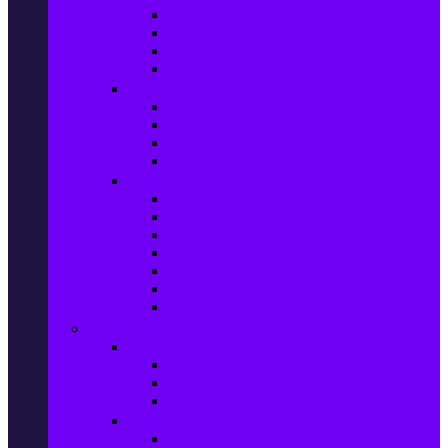
Фотоапарати Mirrorless
Компактни фотоапарати
Фотоапарати за моментни снимки
Фотоапарати аксесоари
Видео проектори & Екрани
Видео проектори
Аксесоари за видео проектори
Проекторни екрани
Интерактивни дъски
Audio & Домашно кино
Саундбари
Аудио системи
Смарт Аудио системи
Мултимедийни плеъри
Тонколони
Грамофони
Плеъри и Ресийвъри
Gaming
Гейминг конзоли
PlayStation
Xbox
Nintendo
Игри за конзола & Компютър
Игри за Playstation 5