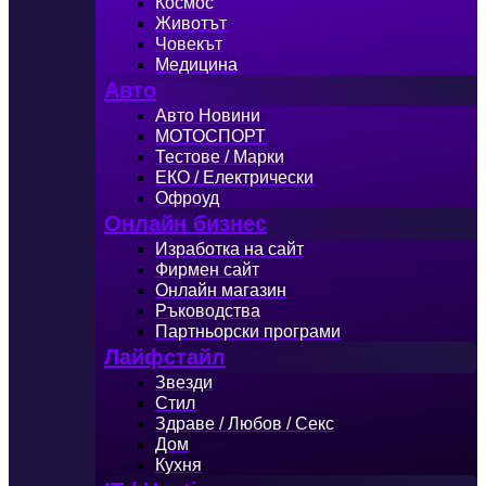
Космос
Животът
Човекът
Медицина
Авто
Авто Новини
МОТОСПОРТ
Тестове / Марки
ЕКО / Електрически
Офроуд
Онлайн бизнес
Изработка на сайт
Фирмен сайт
Онлайн магазин
Ръководства
Партньорски програми
Лайфстайл
Звезди
Стил
Здраве / Любов / Секс
Дом
Кухня