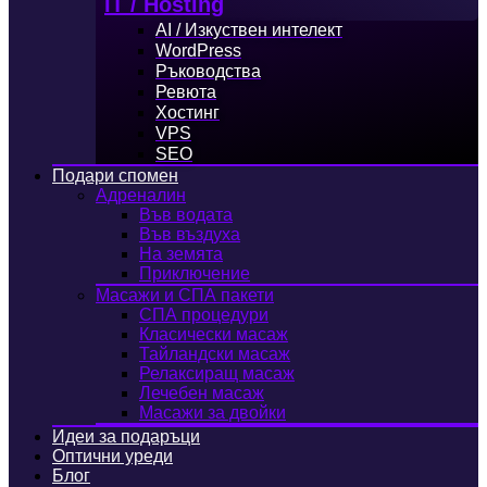
IT / Hosting
AI / Изкуствен интелект
WordPress
Ръководства
Ревюта
Хостинг
VPS
SEO
Подари спомен
Адреналин
Във водата
Във въздуха
На земята
Приключение
Масажи и СПА пакети
СПА процедури
Класически масаж
Тайландски масаж
Релаксиращ масаж
Лечебен масаж
Масажи за двойки
Идеи за подаръци
Оптични уреди
Блог