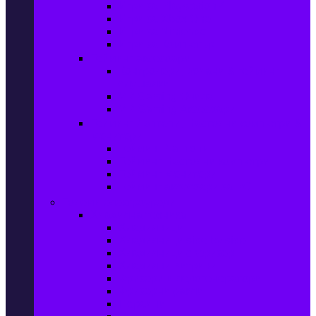
Игри за Playstation 4
Игри за Xbox One
Игри за Nintendo
Игри за Компютър
Гейминг аксесоари
Контролери, волани & гейминг
слушалки
VR Gaming Очила
VR Gaming Аксесоари
Гейминг Лаптопи, Настолни компютри &
Монитори
Гейминг Лаптопи
Гейминг Настолни компютри
Гейминг Монитори
Гейминг аксесоари за PC
Големи електроуреди
Хладилна техника
Хладилници
Хладилници side by side
Хладилници с фризер
Хладилни витрини
Фризери и ледогенератори
Фризерни ракли
Перални