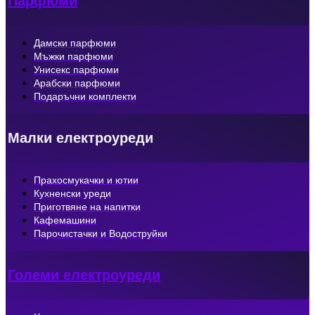
Парфюми
Дамски парфюми
Мъжки парфюми
Унисекс парфюми
Арабски парфюми
Подаръчни комплекти
Малки електроуреди
Прахосмукачки и ютии
Кухненски уреди
Приготвяне на напитки
Кафемашини
Парочистачки и Водоструйки
Големи електроуреди