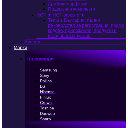
Арабски парфюми
Подаръчни комплекти
HOT
★ HOT оферти ★
Temu в България: пълно
ръководство за регистрация, промо
кодове, приложение, продукти и
изгодно пазаруване
Купони
Марки
Телевизори
Samsung
Sony
Philips
LG
Hisense
Finlux
Crown
Toshiba
Daewoo
Sharp