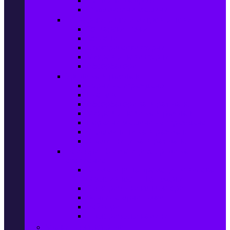
Сушилни за дрехи
Съдомиялни машини
Готварски печки и микровълнови
Готварски печки
Котлони
Електрически фурни
Микровълнови фурни
Абсорбатори
Уреди за вграждане
Фурни за вграждане
Плотове
Абсорбатори за вграждане
Микровълнови за вграждане
Перални машини за вграждане
Съдомиялни за вграждане
Хладилници за вграждане
Бойлери, Климатици & Уреди за
отопление
Климатици на промоция с висока
ефективност – Топ марки
Електрически конвектори
Вентилаторни печки
Бойлери
Електрически камини
Малки електроуреди