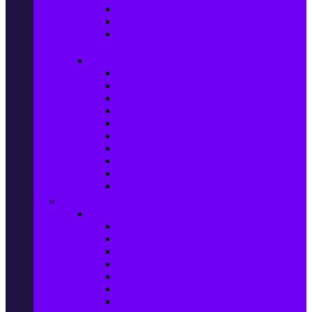
Ел. самобръсначки
Класически самобръсначки
Аксесоари за електрически
самобръсначки
Козметика & Продукти за лична грижа
Кремове за лице
Серуми и терапия за лице
Почистване на лице
Душ гелове
Лосиони за тяло
Дезодоранти и Антиперспиранти
Шампоани
Терапия за коса
Бои за коса и оксиданти
Онлайн аптека BENU
Дом, Градина & Petshop
Мебели и матраци
Офис столове, маси и бюра
Столове
Кухненско обзавеждане
Матраци
Обзавеждане за спалня
Фотьойли
Дивани