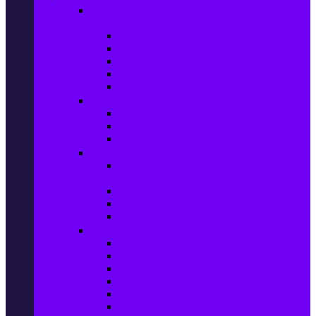
Настолни компютри & Монитори,
Сървъри & UPS-и
Настолни компютри
LCD & LED монитори
Акс. за монитори
Сървъри
UPS-и
Софтуер
Office & Desktop приложения
Операционни системи
Антивирусни програми
Принтери и Скенери
Принтери и други
мултифункционални устройства
Мастиленоструйни принтери
Фото принтери
Касети, тонери и други консумативи
PC компоненти
Процесори
Видео карти
Дънни платки
Оперативна памет
Хард Дискове
Компютърни кутии