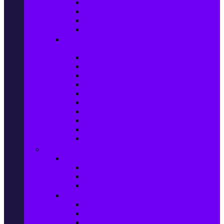
Захранващи блокове
Solid-State Drive (SSD)
IT аксесоари
Звукови платки
Периферия, Wireless & Системи за
наблюдение
USB памети
Външни хард дискове
Външни SSD
Клавиатури
Мишки
Тонколони за компютър
Слушалки за компютър
Външни оптични устройства
Уеб камери
Графични таблети
ТВ, Аудио & Фото
Телевизори & аксесоари
Телевизори
Стойки за телевизори
Дистанционни за телевизори
Видеокамери и Фотоапарати
Видеокамери
Видеокамери аксесоари
Фотоапарати DSLR