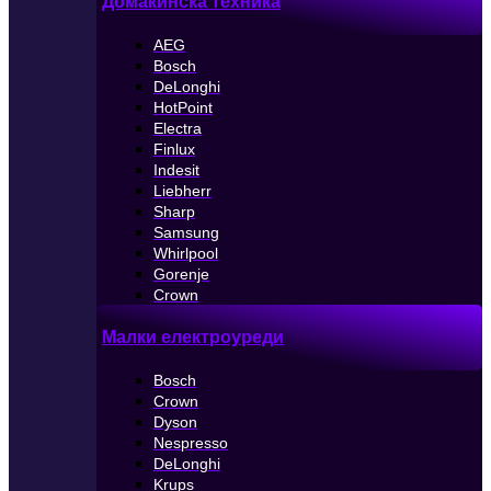
Домакинска техника
AEG
Bosch
DeLonghi
HotPoint
Electra
Finlux
Indesit
Liebherr
Sharp
Samsung
Whirlpool
Gorenje
Crown
Малки електроуреди
Bosch
Crown
Dyson
Nespresso
DeLonghi
Krups