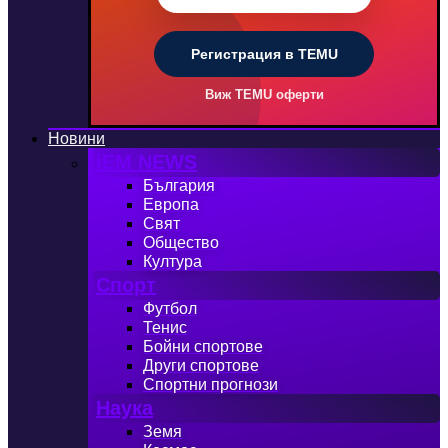
Регистрация в TEMU
Виж TEMU оферти
Новини
iEM NEWS
България
Европа
Свят
Общество
Култура
Спорт
Футбол
Тенис
Бойни спортове
Други спортове
Спортни прогнози
Наука
Земя