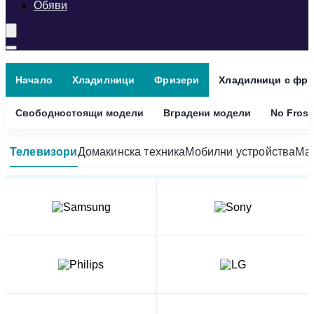
Обяви
Начало
Хладилници
Фризери
Хладилници с фри
Свободностоящи модели
Вградени модели
No Frost
Телевизори
Домакинска техника
Мобилни устройства
Мал