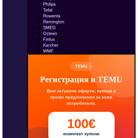
Philips
Tefal
Rowenta
Remington
SMEG
Oclean
Finlux
Karcher
WMF
TEMU
Регистрация в TEMU
Виж актуални оферти, купони и
промо предложения за нови
потребители.
100€
комплект купони