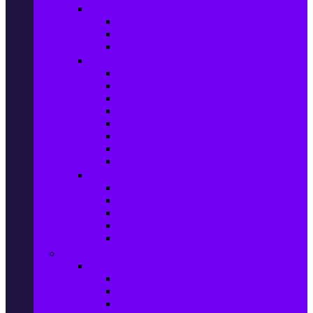
Прахосмукачки и ютии
Прахосмукачки
Ютии, парогенератори и др.
Парочистачки и водоструйки
Кухненски уреди
Електрически скари
Фритюрници
Хлебопекарни
Миксери
Пасатори
Блендери и чопъри
Месомелачки
Електрически фурни
Приготвяне на напитки
Кафе автом. и еспресо машини
Кафемашини
Кафемелачки
Сокоизтисквачки
Електрически кани
Мода
Мода за Жени
Всички предложения
Дамски якета и елеци
Ботуши и боти