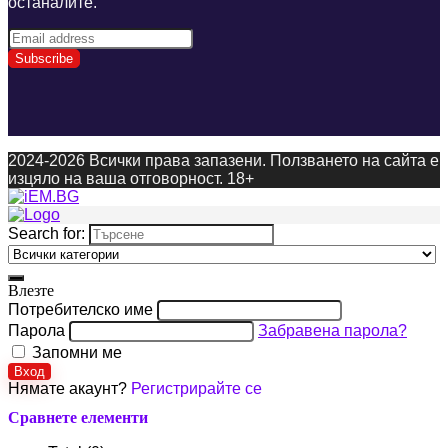
останалите.
2024-2026 Всички права запазени. Ползването на сайта е
изцяло на ваша отговорност. 18+
Search for:
Влезте
Потребителско име
Парола
Забравена парола?
Запомни ме
Вход
Нямате акаунт?
Регистрирайте се
Сравнете елементи