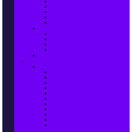
Маратонки и кецове
Дамски блузи
Дамски тениски
Дамски часовници
Дамски сандали
Мода за Мъже
Мъжки дънки
Мъжки маратонки и кецове
Мъжки часовници
Мъжки парфюми
Мода за ДЕЦА
Здраве и красота
Уреди & Аксесоари за лична грижа
Електрически четки за зъби
Устни иригатори
Епилатори
Козметични апарати
Уреди за маникюр и педикюр
Преси за коса
Сешоари
Маши за коса
Ролки за коса
Електрически четки за коса
Машинки за подстригване и
тримери