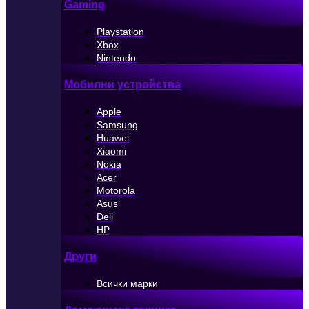
Gaming
Playstation
Xbox
Nintendo
Мобилни устройства
Apple
Samsung
Huawei
Xiaomi
Nokia
Acer
Motorola
Asus
Dell
HP
Други
Всички марки