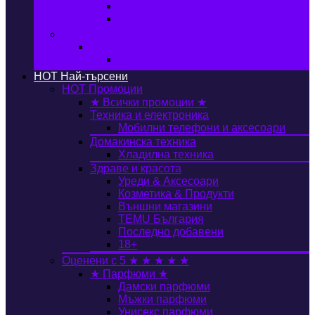
Автобокс
Авто стойка за велосипед
Книги, Офис & Храни
Книжарница
Книги
HOT
Най-търсени
HOT
Промоции
★ Всички промоции ★
Техника и електроника
Мобилни телефони и аксесоари
Домакинска техника
Хладилна техника
Здраве и красота
Уреди & Аксесоари
Козметика & Продукти
Външни магазини
TEMU България
Последно добавени
18+
Оценени с 5 ★ ★ ★ ★ ★
★ Парфюми ★
Дамски парфюми
Мъжки парфюми
Унисекс парфюми