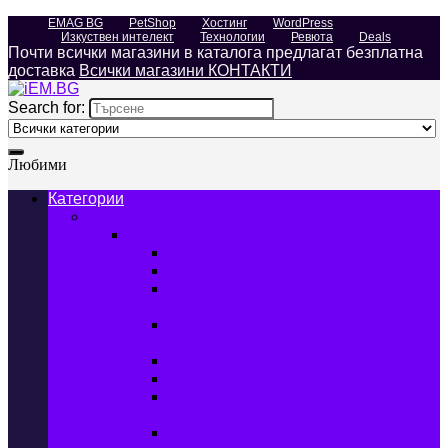
EMAG BG
PetShop
Хостинг
WordPress
Изкуствен интелект
Технологии
Ревюта
Deals
Почти всички магазини в каталога предлагат безплатна
доставка
Всички магазини КОНТАКТИ
Search for:
Любими
Категории
Телефони, Таблети & Лаптопи
Мобилни телефони и аксесоари
Мобилни телефони
Калъфи за мобилни телефони
Защитни фолиа за мобилни
телефони
Зарядни устройства за мобилни
телефони
Батерии за мобилни телефони
Bluetooth слушалки
Поставки и докинг станции за
мобилни телефони
Външни батерии за мобилни