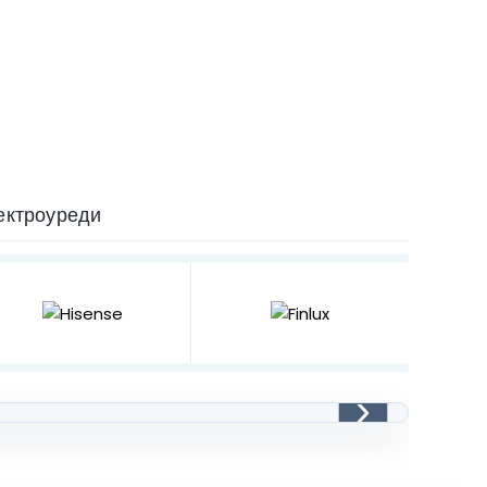
ектроуреди
›