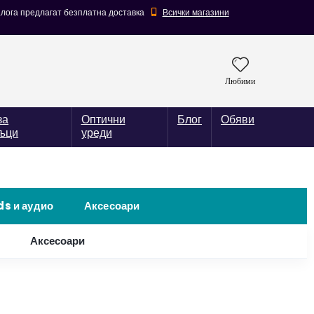
алога предлагат безплатна доставка
Всички магазини
Любими
за
Оптични
Блог
Обяви
ъци
уреди
ds и аудио
Аксесоари
Аксесоари