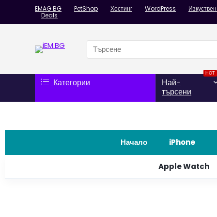
EMAG BG
PetShop
Хостинг
WordPress
Изкуствен
Deals
HOT
Категории
Най-
търсени
Начало
iPhone
Apple Watch