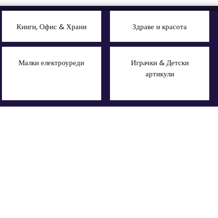
Книги, Офис & Храни
Здраве и красота
Малки електроуреди
Играчки & Детски
артикули
ектроуреди
Телевизори