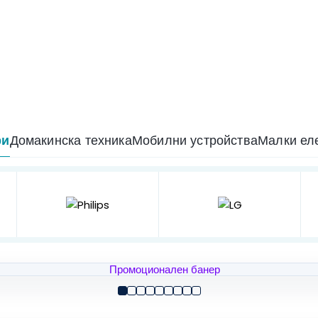
ри
Домакинска техника
Мобилни устройства
Малки ел