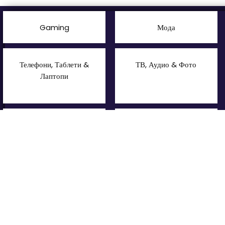
Gaming
Мода
Телефони, Таблети &
ТВ, Аудио & Фото
Лаптопи
Спорт & Свободно
Дом, Градина &
време
Petshop
Подари спомен
Малки ел