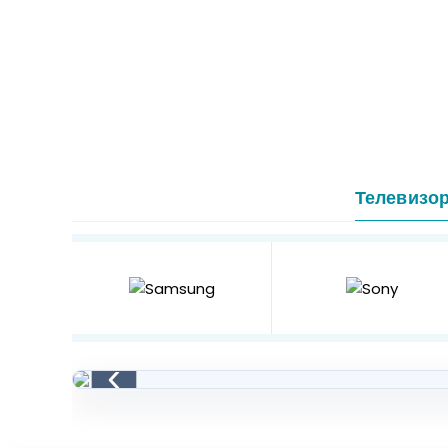
Телевизо
‹