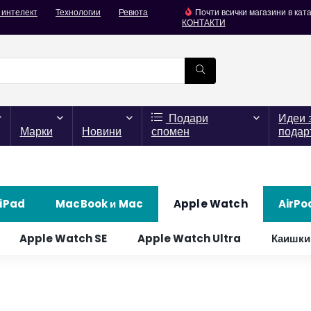
 интелект
Технологии
Ревюта
Почти всички магазини в кат
КОНТАКТИ
Подари
Идеи 
Марки
Новини
спомен
подар
iPad
MacBook и Mac
Apple Watch
AirPo
Apple Watch SE
Apple Watch Ultra
Каишки