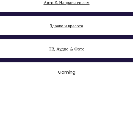
Авто & Направи си сам
Здраве и красота
ТВ, Аудио & Фото
Gaming
Играчки & Детски артикули
Големи електроуреди