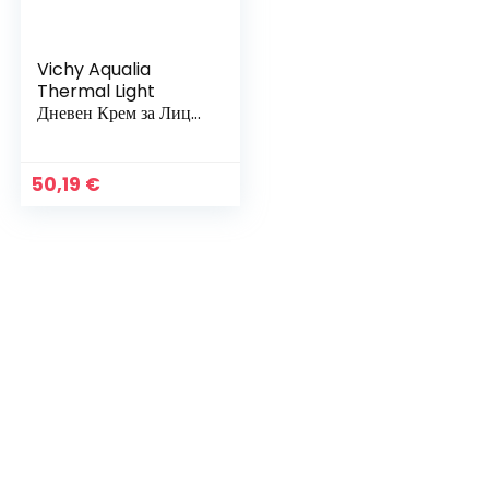
Vichy Aqualia
Thermal Light
Дневен Крем за Лице
– Интензивна
Хидратация и
Свежест, 50 мл
50,19
€