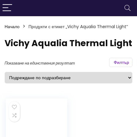
Начало
Продукти с етикет „Vichy Aqualia Thermal Light“
нимална
ксимална
а
а
Vichy Aqualia Thermal Light
Филтър
Показване на единствения резултат