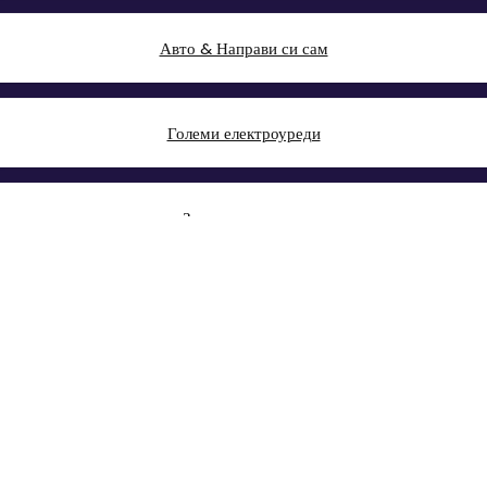
Авто & Направи си сам
Големи електроуреди
Здраве и красота
Книги, Офис & Храни
Дом, Градина & Petshop