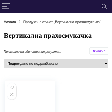
Начало
Продукти с етикет „Вертикална прахосмукачка“
нимална
ксимална
а
а
Вертикална прахосмукачка
Филтър
Показване на единствения резултат