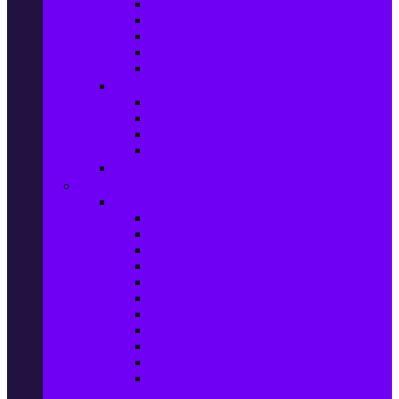
Маратонки и кецове
Дамски блузи
Дамски тениски
Дамски часовници
Дамски сандали
Мода за Мъже
Мъжки дънки
Мъжки маратонки и кецове
Мъжки часовници
Мъжки парфюми
Мода за ДЕЦА
Здраве и красота
Уреди & Аксесоари за лична грижа
Електрически четки за зъби
Устни иригатори
Епилатори
Козметични апарати
Уреди за маникюр и педикюр
Преси за коса
Сешоари
Маши за коса
Ролки за коса
Електрически четки за коса
Машинки за подстригване и
тримери