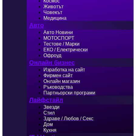
Космос
Животът
Човекът
Медицина
Авто
Авто Новини
МОТОСПОРТ
Тестове / Марки
ЕКО / Електрически
Офроуд
Онлайн бизнес
Изработка на сайт
Фирмен сайт
Онлайн магазин
Ръководства
Партньорски програми
Лайфстайл
Звезди
Стил
Здраве / Любов / Секс
Дом
Кухня