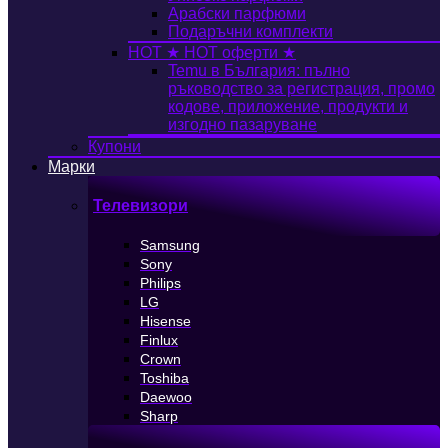
Арабски парфюми
Подаръчни комплекти
HOT
★ HOT оферти ★
Temu в България: пълно
ръководство за регистрация, промо
кодове, приложение, продукти и
изгодно пазаруване
Купони
Марки
Телевизори
Samsung
Sony
Philips
LG
Hisense
Finlux
Crown
Toshiba
Daewoo
Sharp