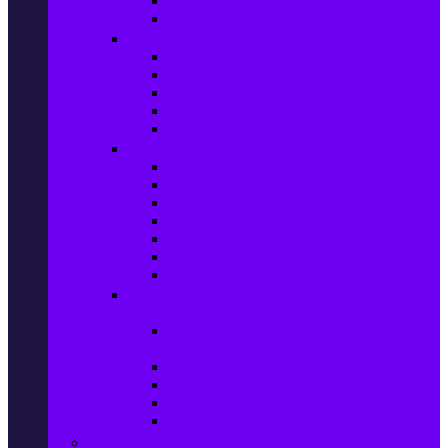
Сушилни за дрехи
Съдомиялни машини
Готварски печки и микровълнови
Готварски печки
Котлони
Електрически фурни
Микровълнови фурни
Абсорбатори
Уреди за вграждане
Фурни за вграждане
Плотове
Абсорбатори за вграждане
Микровълнови за вграждане
Перални машини за вграждане
Съдомиялни за вграждане
Хладилници за вграждане
Бойлери, Климатици & Уреди за
отопление
Климатици на промоция с висока
ефективност – Топ марки
Електрически конвектори
Вентилаторни печки
Бойлери
Електрически камини
Малки електроуреди