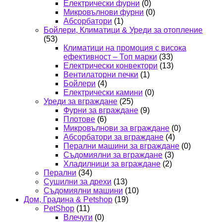
Електрически фурни
(0)
Микровълнови фурни
(0)
Абсорбатори
(1)
Бойлери, Климатици & Уреди за отопление
(53)
Климатици на промоция с висока
ефективност – Топ марки
(33)
Електрически конвектори
(13)
Вентилаторни печки
(1)
Бойлери
(4)
Електрически камини
(0)
Уреди за вграждане
(25)
Фурни за вграждане
(9)
Плотове
(6)
Микровълнови за вграждане
(0)
Абсорбатори за вграждане
(4)
Перални машини за вграждане
(0)
Съдомиялни за вграждане
(3)
Хладилници за вграждане
(2)
Перални
(34)
Сушилни за дрехи
(13)
Съдомиялни машини
(10)
Дом, Градина & Petshop
(19)
PetShop
(11)
Влечуги
(0)