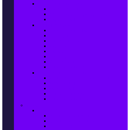
Прахосмукачки и ютии
Прахосмукачки
Ютии, парогенератори и др.
Парочистачки и водоструйки
Кухненски уреди
Електрически скари
Фритюрници
Хлебопекарни
Миксери
Пасатори
Блендери и чопъри
Месомелачки
Електрически фурни
Приготвяне на напитки
Кафе автом. и еспресо машини
Кафемашини
Кафемелачки
Сокоизтисквачки
Електрически кани
Мода
Мода за Жени
Всички предложения
Дамски якета и елеци
Ботуши и боти