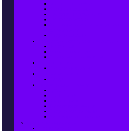
Колани за отслабване
Въжета за скачане
Постелки за упражнения
Фитнес аксесоари
Аксесоари за мултифункционални
фитнес уреди
Спортни добавки
Велосипеди, екипировка и аксесоари
Велосипеди
Детски велосипеди
Електрически велосипеди
Къмпинг артикули
Палатки за къмпинг
Спортни активности
Поход
Раници, куфари и чанти
Куфари
Пътни чанти
Спортни раници
Туристически раници
Спортни фитнес чанти
Аксесоари за пътуване
Авто & Направи си сам
Авто аксесоари