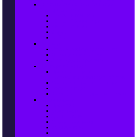
Настолни компютри & Монитори,
Сървъри & UPS-и
Настолни компютри
LCD & LED монитори
Акс. за монитори
Сървъри
UPS-и
Софтуер
Office & Desktop приложения
Операционни системи
Антивирусни програми
Принтери и Скенери
Принтери и други
мултифункционални устройства
Мастиленоструйни принтери
Фото принтери
Касети, тонери и други консумативи
PC компоненти
Процесори
Видео карти
Дънни платки
Оперативна памет
Хард Дискове
Компютърни кутии