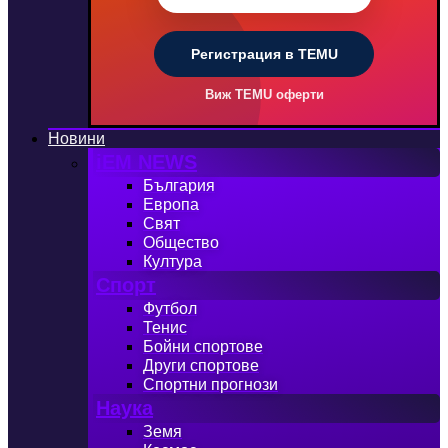
Регистрация в TEMU
Виж TEMU оферти
Новини
iEM NEWS
България
Европа
Свят
Общество
Култура
Спорт
Футбол
Тенис
Бойни спортове
Други спортове
Спортни прогнози
Наука
Земя