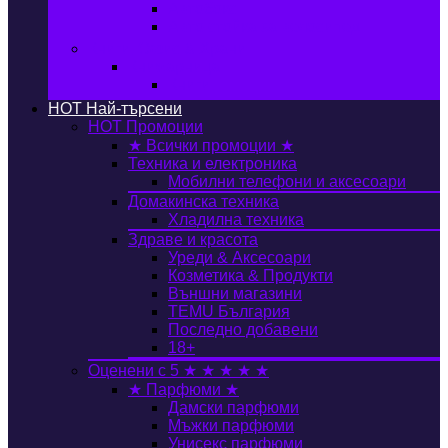
Автобокс
Авто стойка за велосипед
Книги, Офис & Храни
Книжарница
Книги
HOT
Най-търсени
HOT
Промоции
★ Всички промоции ★
Техника и електроника
Мобилни телефони и аксесоари
Домакинска техника
Хладилна техника
Здраве и красота
Уреди & Аксесоари
Козметика & Продукти
Външни магазини
TEMU България
Последно добавени
18+
Оценени с 5 ★ ★ ★ ★ ★
★ Парфюми ★
Дамски парфюми
Мъжки парфюми
Унисекс парфюми