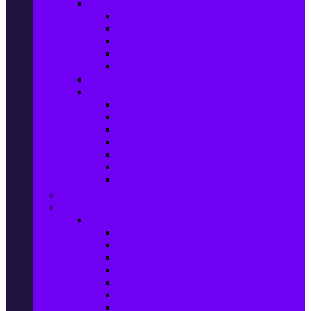
Домашен текстил
Спално бельо
Възглавници
Олекотени завивки
Хавлии за баня
Килими
Готвене и сервиране
PetShop
Кучета
Котки
Птици
Риби / Акваристика
Малки животни
Влечуги
Общи продукти
Играчки & Детски артикули
Спорт & Свободно време
Фитнес уреди и аксесоари
Бягащи пътеки
Велоергометри
Мултифункционални фитнес уреди
Гири и дъмбели
Степери
Вибро платформи
Фитнес топки