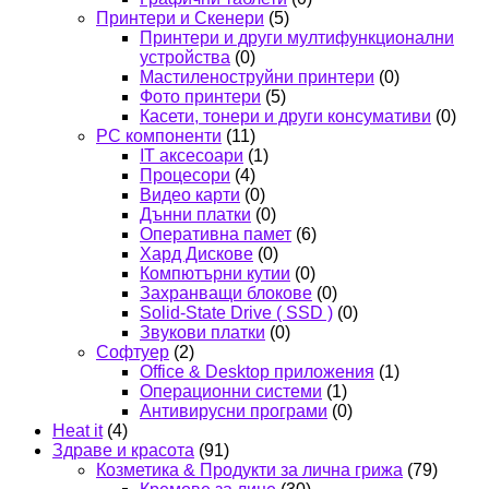
Принтери и Скенери
(5)
Принтери и други мултифункционални
устройства
(0)
Мастиленоструйни принтери
(0)
Фото принтери
(5)
Касети, тонери и други консумативи
(0)
PC компоненти
(11)
IT аксесоари
(1)
Процесори
(4)
Видео карти
(0)
Дънни платки
(0)
Оперативна памет
(6)
Хард Дискове
(0)
Компютърни кутии
(0)
Захранващи блокове
(0)
Solid-State Drive ( SSD )
(0)
Звукови платки
(0)
Софтуер
(2)
Office & Desktop приложения
(1)
Операционни системи
(1)
Антивирусни програми
(0)
Heat it
(4)
Здраве и красота
(91)
Козметика & Продукти за лична грижа
(79)