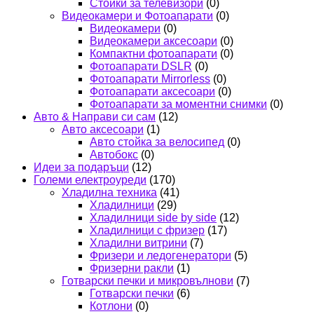
Стойки за телевизори
(0)
Видеокамери и Фотоапарати
(0)
Видеокамери
(0)
Видеокамери аксесоари
(0)
Компактни фотоапарати
(0)
Фотоапарати DSLR
(0)
Фотоапарати Mirrorless
(0)
Фотоапарати аксесоари
(0)
Фотоапарати за моментни снимки
(0)
Авто & Направи си сам
(12)
Авто аксесоари
(1)
Авто стойка за велосипед
(0)
Автобокс
(0)
Идеи за подаръци
(12)
Големи електроуреди
(170)
Хладилна техника
(41)
Хладилници
(29)
Хладилници side by side
(12)
Хладилници с фризер
(17)
Хладилни витрини
(7)
Фризери и ледогенератори
(5)
Фризерни ракли
(1)
Готварски печки и микровълнови
(7)
Готварски печки
(6)
Котлони
(0)