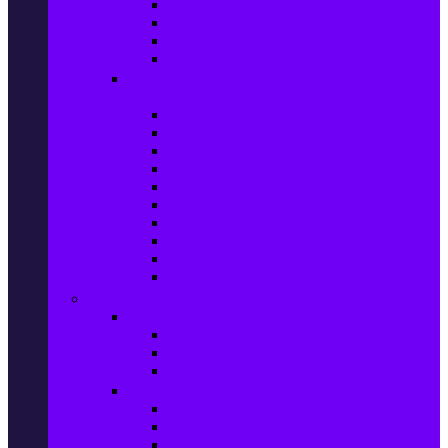
Захранващи блокове
Solid-State Drive (SSD)
IT аксесоари
Звукови платки
Периферия, Wireless & Системи за
наблюдение
USB памети
Външни хард дискове
Външни SSD
Клавиатури
Мишки
Тонколони за компютър
Слушалки за компютър
Външни оптични устройства
Уеб камери
Графични таблети
ТВ, Аудио & Фото
Телевизори & аксесоари
Телевизори
Стойки за телевизори
Дистанционни за телевизори
Видеокамери и Фотоапарати
Видеокамери
Видеокамери аксесоари
Фотоапарати DSLR