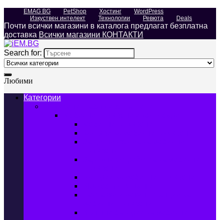
EMAG BG
PetShop
Хостинг
WordPress
Изкуствен интелект
Технологии
Ревюта
Deals
Почти всички магазини в каталога предлагат безплатна
доставка
Всички магазини КОНТАКТИ
Search for:
Любими
Категории
Телефони, Таблети & Лаптопи
Мобилни телефони и аксесоари
Мобилни телефони
Калъфи за мобилни телефони
Защитни фолиа за мобилни
телефони
Зарядни устройства за мобилни
телефони
Батерии за мобилни телефони
Bluetooth слушалки
Поставки и докинг станции за
мобилни телефони
Външни батерии за мобилни