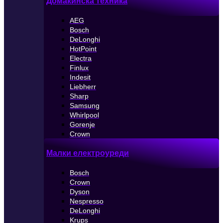
Домакинска техника
AEG
Bosch
DeLonghi
HotPoint
Electra
Finlux
Indesit
Liebherr
Sharp
Samsung
Whirlpool
Gorenje
Crown
Малки електроуреди
Bosch
Crown
Dyson
Nespresso
DeLonghi
Krups