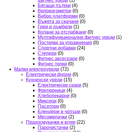
фитнес уреди
(1)
Бягащи пътеки
(4)
Велоергометри
(0)
Вибро платформи
(0)
Въжета за скачане
(0)
Гири и дъмбели
(1)
Колани за отслабване
(0)
Мултифункционални фитнес уреди
(1)
Постелки за упражнения
(0)
Спортни добавки
(24)
Степери
(0)
Фитнес аксесоари
(0)
Фитнес топки
(0)
Малки електроуреди
(72)
Електрически фурни
(0)
Кухненски уреди
(15)
Електрически скари
(5)
Фритюрници
(4)
Хлебопекарни
(0)
Миксери
(0)
Пасатори
(0)
Блендери и чопъри
(0)
Месомелачки
(2)
Прахосмукачки и ютии
(22)
Парочистачки
(2)