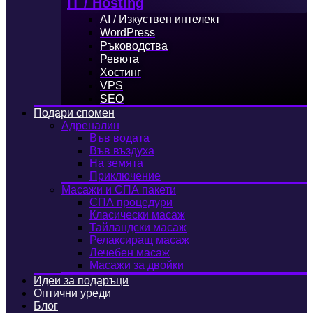
IT / Hosting
AI / Изкуствен интелект
WordPress
Ръководства
Ревюта
Хостинг
VPS
SEO
Подари спомен
Адреналин
Във водата
Във въздуха
На земята
Приключение
Масажи и СПА пакети
СПА процедури
Класически масаж
Тайландски масаж
Релаксиращ масаж
Лечебен масаж
Масажи за двойки
Идеи за подаръци
Оптични уреди
Блог