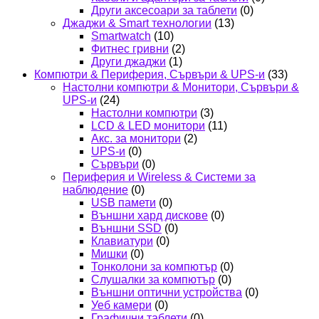
Други аксесоари за таблети
(0)
Джаджи & Smart технологии
(13)
Smartwatch
(10)
Фитнес гривни
(2)
Други джаджи
(1)
Компютри & Периферия, Сървъри & UPS-и
(33)
Настолни компютри & Монитори, Сървъри &
UPS-и
(24)
Настолни компютри
(3)
LCD & LED монитори
(11)
Акс. за монитори
(2)
UPS-и
(0)
Сървъри
(0)
Периферия и Wireless & Системи за
наблюдение
(0)
USB памети
(0)
Външни хард дискове
(0)
Външни SSD
(0)
Клавиатури
(0)
Мишки
(0)
Тонколони за компютър
(0)
Слушалки за компютър
(0)
Външни оптични устройства
(0)
Уеб камери
(0)
Графични таблети
(0)