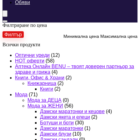
Обяви
Филтриране по цена
Филтър
Минимална цена
Максимална цена
Всички продукти
Оптични уреди
(12)
HOT оферти
(58)
Аптека Онлайн BENU – твоят доверен партньор за
здраве и грижа
(4)
Книги, Офис & Храни
(2)
Книжарница
(2)
Книги
(2)
Мода
(71)
Мода за ДЕЦА
(0)
Мода за ЖЕНИ
(56)
Дамски маратонки и кецове
(4)
Дамски якета и елеци
(2)
Ботуши и боти
(30)
Дамски маратонки
(1)
Дамски блузи
(10)
Дамски сандали
(0)