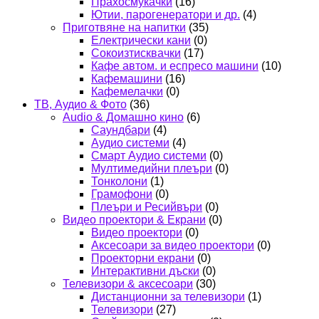
Прахосмукачки
(16)
Ютии, парогенератори и др.
(4)
Приготвяне на напитки
(35)
Електрически кани
(0)
Сокоизтисквачки
(17)
Кафе автом. и еспресо машини
(10)
Кафемашини
(16)
Кафемелачки
(0)
ТВ, Аудио & Фото
(36)
Audio & Домашно кино
(6)
Саундбари
(4)
Аудио системи
(4)
Смарт Аудио системи
(0)
Мултимедийни плеъри
(0)
Тонколони
(1)
Грамофони
(0)
Плеъри и Ресийвъри
(0)
Видео проектори & Екрани
(0)
Видео проектори
(0)
Аксесоари за видео проектори
(0)
Проекторни екрани
(0)
Интерактивни дъски
(0)
Телевизори & аксесоари
(30)
Дистанционни за телевизори
(1)
Телевизори
(27)