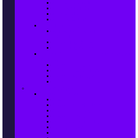
Игри за Playstation 4
Игри за Xbox One
Игри за Nintendo
Игри за Компютър
Гейминг аксесоари
Контролери, волани & гейминг
слушалки
VR Gaming Очила
VR Gaming Аксесоари
Гейминг Лаптопи, Настолни компютри &
Монитори
Гейминг Лаптопи
Гейминг Настолни компютри
Гейминг Монитори
Гейминг аксесоари за PC
Големи електроуреди
Хладилна техника
Хладилници
Хладилници side by side
Хладилници с фризер
Хладилни витрини
Фризери и ледогенератори
Фризерни ракли
Перални