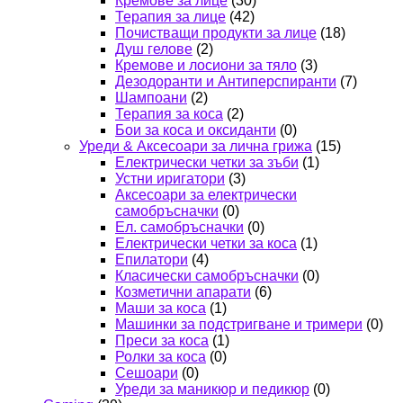
Кремове за лице
(30)
Терапия за лице
(42)
Почистващи продукти за лице
(18)
Душ гелове
(2)
Кремове и лосиони за тяло
(3)
Дезодоранти и Антиперспиранти
(7)
Шампоани
(2)
Терапия за коса
(2)
Бои за коса и оксиданти
(0)
Уреди & Аксесоари за лична грижа
(15)
Електрически четки за зъби
(1)
Устни иригатори
(3)
Аксесоари за електрически
самобръсначки
(0)
Ел. самобръсначки
(0)
Електрически четки за коса
(1)
Епилатори
(4)
Класически самобръсначки
(0)
Козметични апарати
(6)
Маши за коса
(1)
Машинки за подстригване и тримери
(0)
Преси за коса
(1)
Ролки за коса
(0)
Сешоари
(0)
Уреди за маникюр и педикюр
(0)