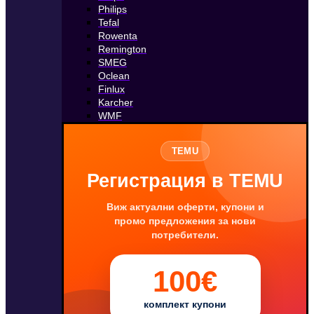
Philips
Tefal
Rowenta
Remington
SMEG
Oclean
Finlux
Karcher
WMF
TEMU
Регистрация в TEMU
Виж актуални оферти, купони и
промо предложения за нови
потребители.
100€
комплект купони