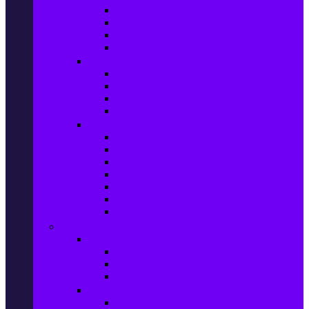
Фотоапарати Mirrorless
Компактни фотоапарати
Фотоапарати за моментни снимки
Фотоапарати аксесоари
Видео проектори & Екрани
Видео проектори
Аксесоари за видео проектори
Проекторни екрани
Интерактивни дъски
Audio & Домашно кино
Саундбари
Аудио системи
Смарт Аудио системи
Мултимедийни плеъри
Тонколони
Грамофони
Плеъри и Ресийвъри
Gaming
Гейминг конзоли
PlayStation
Xbox
Nintendo
Игри за конзола & Компютър
Игри за Playstation 5