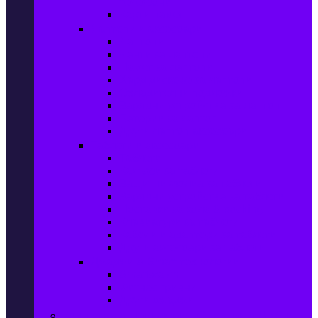
телефони
Карти памет
Лаптопи и аксесоари
Лаптопи
Чанти за лаптопи
Памет за лаптопи
Хард дискове за лаптопи
Охладителни подложки
Зарядни устройства за лаптоп
Батерии за лаптоп
Други лаптоп аксесоари
Таблети и аксесоари
Таблети
Калъфи за таблети
Защитни фолиа за таблети
Зарядни устройства за таблети
Поставки за кола & docking
Клавиатури за таблети
Кабели и адаптери за таблети
Други аксесоари за таблети
Джаджи & Smart технологии
Smartwatch
Фитнес гривни
Други джаджи
Компютри & Периферия, Сървъри & UPS-и