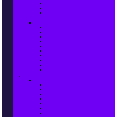
Ел. самобръсначки
Класически самобръсначки
Аксесоари за електрически
самобръсначки
Козметика & Продукти за лична грижа
Кремове за лице
Серуми и терапия за лице
Почистване на лице
Душ гелове
Лосиони за тяло
Дезодоранти и Антиперспиранти
Шампоани
Терапия за коса
Бои за коса и оксиданти
Онлайн аптека BENU
Дом, Градина & Petshop
Мебели и матраци
Офис столове, маси и бюра
Столове
Кухненско обзавеждане
Матраци
Обзавеждане за спалня
Фотьойли
Дивани