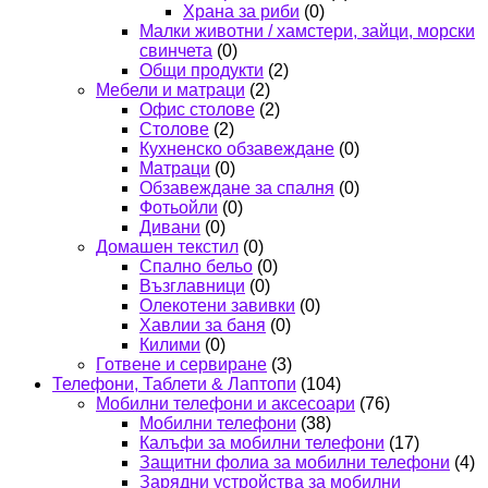
Храна за риби
(0)
Малки животни / хамстери, зайци, морски
свинчета
(0)
Общи продукти
(2)
Мебели и матраци
(2)
Офис столове
(2)
Столове
(2)
Кухненско обзавеждане
(0)
Матраци
(0)
Обзавеждане за спалня
(0)
Фотьойли
(0)
Дивани
(0)
Домашен текстил
(0)
Спално бельо
(0)
Възглавници
(0)
Олекотени завивки
(0)
Хавлии за баня
(0)
Килими
(0)
Готвене и сервиране
(3)
Телефони, Таблети & Лаптопи
(104)
Мобилни телефони и аксесоари
(76)
Мобилни телефони
(38)
Калъфи за мобилни телефони
(17)
Защитни фолиа за мобилни телефони
(4)
Зарядни устройства за мобилни