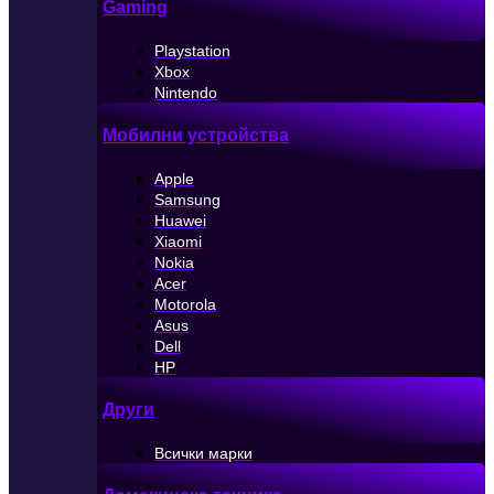
Gaming
Playstation
Xbox
Nintendo
Мобилни устройства
Apple
Samsung
Huawei
Xiaomi
Nokia
Acer
Motorola
Asus
Dell
HP
Други
Всички марки