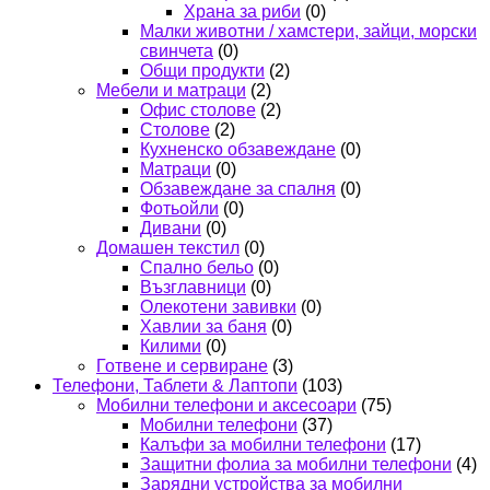
Храна за риби
(0)
Малки животни / хамстери, зайци, морски
свинчета
(0)
Общи продукти
(2)
Мебели и матраци
(2)
Офис столове
(2)
Столове
(2)
Кухненско обзавеждане
(0)
Матраци
(0)
Обзавеждане за спалня
(0)
Фотьойли
(0)
Дивани
(0)
Домашен текстил
(0)
Спално бельо
(0)
Възглавници
(0)
Олекотени завивки
(0)
Хавлии за баня
(0)
Килими
(0)
Готвене и сервиране
(3)
Телефони, Таблети & Лаптопи
(103)
Мобилни телефони и аксесоари
(75)
Мобилни телефони
(37)
Калъфи за мобилни телефони
(17)
Защитни фолиа за мобилни телефони
(4)
Зарядни устройства за мобилни