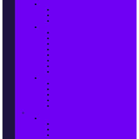
Прахосмукачки и ютии
Прахосмукачки
Ютии, парогенератори и др.
Парочистачки и водоструйки
Кухненски уреди
Електрически скари
Фритюрници
Хлебопекарни
Миксери
Пасатори
Блендери и чопъри
Месомелачки
Електрически фурни
Приготвяне на напитки
Кафе автом. и еспресо машини
Кафемашини
Кафемелачки
Сокоизтисквачки
Електрически кани
Мода
Мода за Жени
Всички предложения
Дамски якета и елеци
Ботуши и боти