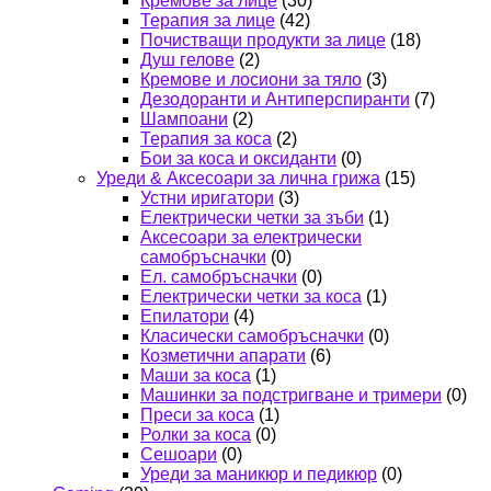
Кремове за лице
(30)
Терапия за лице
(42)
Почистващи продукти за лице
(18)
Душ гелове
(2)
Кремове и лосиони за тяло
(3)
Дезодоранти и Антиперспиранти
(7)
Шампоани
(2)
Терапия за коса
(2)
Бои за коса и оксиданти
(0)
Уреди & Аксесоари за лична грижа
(15)
Устни иригатори
(3)
Електрически четки за зъби
(1)
Аксесоари за електрически
самобръсначки
(0)
Ел. самобръсначки
(0)
Електрически четки за коса
(1)
Епилатори
(4)
Класически самобръсначки
(0)
Козметични апарати
(6)
Маши за коса
(1)
Машинки за подстригване и тримери
(0)
Преси за коса
(1)
Ролки за коса
(0)
Сешоари
(0)
Уреди за маникюр и педикюр
(0)