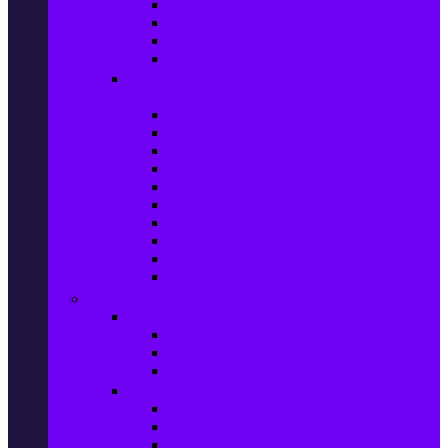
Захранващи блокове
Solid-State Drive (SSD)
IT аксесоари
Звукови платки
Периферия, Wireless & Системи за
наблюдение
USB памети
Външни хард дискове
Външни SSD
Клавиатури
Мишки
Тонколони за компютър
Слушалки за компютър
Външни оптични устройства
Уеб камери
Графични таблети
ТВ, Аудио & Фото
Телевизори & аксесоари
Телевизори
Стойки за телевизори
Дистанционни за телевизори
Видеокамери и Фотоапарати
Видеокамери
Видеокамери аксесоари
Фотоапарати DSLR