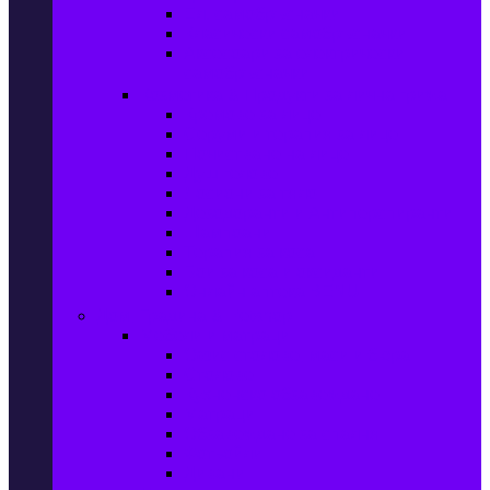
Ел. самобръсначки
Класически самобръсначки
Аксесоари за електрически
самобръсначки
Козметика & Продукти за лична грижа
Кремове за лице
Серуми и терапия за лице
Почистване на лице
Душ гелове
Лосиони за тяло
Дезодоранти и Антиперспиранти
Шампоани
Терапия за коса
Бои за коса и оксиданти
Онлайн аптека BENU
Дом, Градина & Petshop
Мебели и матраци
Офис столове, маси и бюра
Столове
Кухненско обзавеждане
Матраци
Обзавеждане за спалня
Фотьойли
Дивани