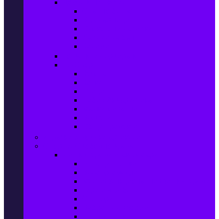
Домашен текстил
Спално бельо
Възглавници
Олекотени завивки
Хавлии за баня
Килими
Готвене и сервиране
PetShop
Кучета
Котки
Птици
Риби / Акваристика
Малки животни
Влечуги
Общи продукти
Играчки & Детски артикули
Спорт & Свободно време
Фитнес уреди и аксесоари
Бягащи пътеки
Велоергометри
Мултифункционални фитнес уреди
Гири и дъмбели
Степери
Вибро платформи
Фитнес топки