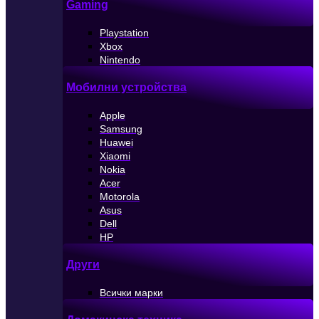
Gaming
Playstation
Xbox
Nintendo
Мобилни устройства
Apple
Samsung
Huawei
Xiaomi
Nokia
Acer
Motorola
Asus
Dell
HP
Други
Всички марки