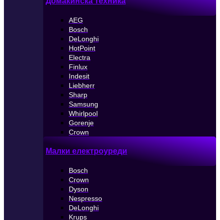
Домакинска техника
AEG
Bosch
DeLonghi
HotPoint
Electra
Finlux
Indesit
Liebherr
Sharp
Samsung
Whirlpool
Gorenje
Crown
Малки електроуреди
Bosch
Crown
Dyson
Nespresso
DeLonghi
Krups