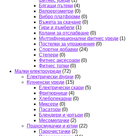
фитнес уреди
(1)
Бягащи пътеки
(4)
Велоергометри
(0)
Вибро платформи
(0)
Въжета за скачане
(0)
Гири и дъмбели
(1)
Колани за отслабване
(0)
Мултифункционални фитнес уреди
(1)
Постелки за упражнения
(0)
Спортни добавки
(24)
Степери
(0)
Фитнес аксесоари
(0)
Фитнес топки
(0)
Малки електроуреди
(72)
Електрически фурни
(0)
Кухненски уреди
(15)
Електрически скари
(5)
Фритюрници
(4)
Хлебопекарни
(0)
Миксери
(0)
Пасатори
(0)
Блендери и чопъри
(0)
Месомелачки
(2)
Прахосмукачки и ютии
(22)
Парочистачки
(2)