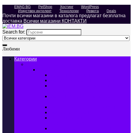
EMAG BG
PetShop
Хостинг
WordPress
Изкуствен интелект
Технологии
Ревюта
Deals
Почти всички магазини в каталога предлагат безплатна
доставка
Всички магазини КОНТАКТИ
Search for:
Любими
Категории
Телефони, Таблети & Лаптопи
Мобилни телефони и аксесоари
Мобилни телефони
Калъфи за мобилни телефони
Защитни фолиа за мобилни
телефони
Зарядни устройства за мобилни
телефони
Батерии за мобилни телефони
Bluetooth слушалки
Поставки и докинг станции за
мобилни телефони
Външни батерии за мобилни