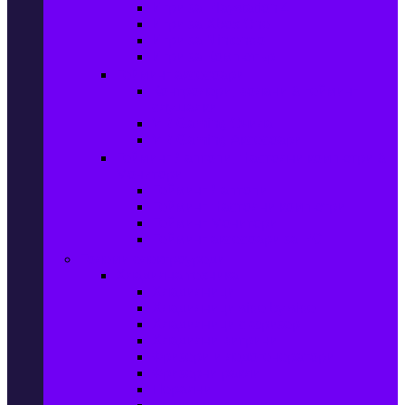
Игри за Playstation 4
Игри за Xbox One
Игри за Nintendo
Игри за Компютър
Гейминг аксесоари
Контролери, волани & гейминг
слушалки
VR Gaming Очила
VR Gaming Аксесоари
Гейминг Лаптопи, Настолни компютри &
Монитори
Гейминг Лаптопи
Гейминг Настолни компютри
Гейминг Монитори
Гейминг аксесоари за PC
Големи електроуреди
Хладилна техника
Хладилници
Хладилници side by side
Хладилници с фризер
Хладилни витрини
Фризери и ледогенератори
Фризерни ракли
Перални