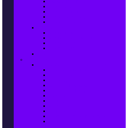
Маратонки и кецове
Дамски блузи
Дамски тениски
Дамски часовници
Дамски сандали
Мода за Мъже
Мъжки дънки
Мъжки маратонки и кецове
Мъжки часовници
Мъжки парфюми
Мода за ДЕЦА
Здраве и красота
Уреди & Аксесоари за лична грижа
Електрически четки за зъби
Устни иригатори
Епилатори
Козметични апарати
Уреди за маникюр и педикюр
Преси за коса
Сешоари
Маши за коса
Ролки за коса
Електрически четки за коса
Машинки за подстригване и
тримери