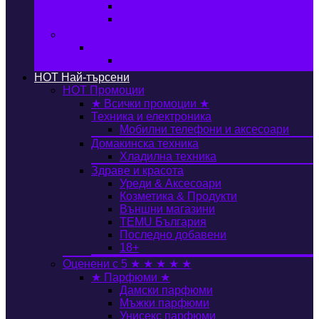
Автобокс
Авто стойка за велосипед
Книги, Офис & Храни
Книжарница
Книги
HOT
Най-търсени
HOT
Промоции
★ Всички промоции ★
Техника и електроника
Мобилни телефони и аксесоари
Домакинска техника
Хладилна техника
Здраве и красота
Уреди & Аксесоари
Козметика & Продукти
Външни магазини
TEMU България
Последно добавени
18+
Оценени с 5 ★ ★ ★ ★ ★
★ Парфюми ★
Дамски парфюми
Мъжки парфюми
Унисекс парфюми