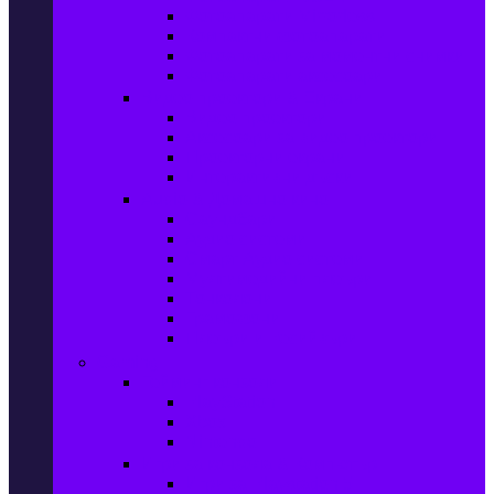
Фотоапарати Mirrorless
Компактни фотоапарати
Фотоапарати за моментни снимки
Фотоапарати аксесоари
Видео проектори & Екрани
Видео проектори
Аксесоари за видео проектори
Проекторни екрани
Интерактивни дъски
Audio & Домашно кино
Саундбари
Аудио системи
Смарт Аудио системи
Мултимедийни плеъри
Тонколони
Грамофони
Плеъри и Ресийвъри
Gaming
Гейминг конзоли
PlayStation
Xbox
Nintendo
Игри за конзола & Компютър
Игри за Playstation 5