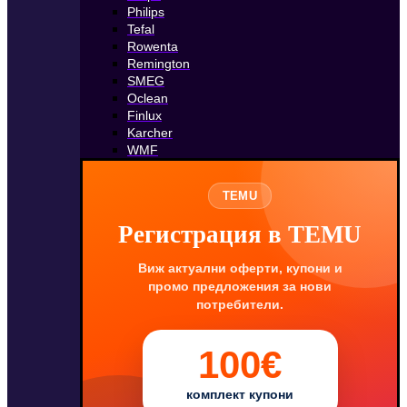
Philips
Tefal
Rowenta
Remington
SMEG
Oclean
Finlux
Karcher
WMF
TEMU
Регистрация в TEMU
Виж актуални оферти, купони и
промо предложения за нови
потребители.
100€
комплект купони