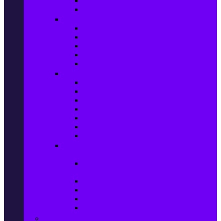
Сушилни за дрехи
Съдомиялни машини
Готварски печки и микровълнови
Готварски печки
Котлони
Електрически фурни
Микровълнови фурни
Абсорбатори
Уреди за вграждане
Фурни за вграждане
Плотове
Абсорбатори за вграждане
Микровълнови за вграждане
Перални машини за вграждане
Съдомиялни за вграждане
Хладилници за вграждане
Бойлери, Климатици & Уреди за
отопление
Климатици на промоция с висока
ефективност – Топ марки
Електрически конвектори
Вентилаторни печки
Бойлери
Електрически камини
Малки електроуреди