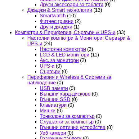
Други аксесоари за таблети
(0)
Джаджи & Smart технологии
(13)
Smartwatch
(10)
Фитнес гривни
(2)
Други джаджи
(1)
Компютри & Периферия, Сървъри & UPS-и
(33)
Настолни компютри & Монитори, Сървъри &
UPS-и
(24)
Настолни компютри
(3)
LCD & LED монитори
(11)
Акс. за монитори
(2)
UPS-и
(0)
Сървъри
(0)
Периферия и Wireless & Системи за
наблюдение
(0)
USB памети
(0)
Външни хард дискове
(0)
Външни SSD
(0)
Клавиатури
(0)
Мишки
(0)
Тонколони за компютър
(0)
Слушалки за компютър
(0)
Външни оптични устройства
(0)
Уеб камери
(0)
Графични таблети
(0)