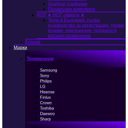
Арабски парфюми
Подаръчни комплекти
HOT
★ HOT оферти ★
Temu в България: пълно
ръководство за регистрация, промо
кодове, приложение, продукти и
изгодно пазаруване
Купони
Марки
Телевизори
Samsung
Sony
Philips
LG
Hisense
Finlux
Crown
Toshiba
Daewoo
Sharp