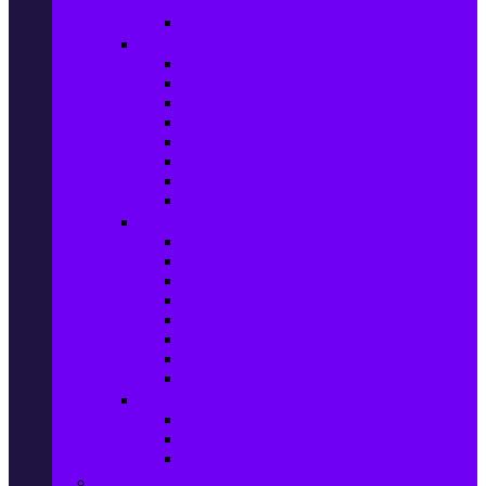
телефони
Карти памет
Лаптопи и аксесоари
Лаптопи
Чанти за лаптопи
Памет за лаптопи
Хард дискове за лаптопи
Охладителни подложки
Зарядни устройства за лаптоп
Батерии за лаптоп
Други лаптоп аксесоари
Таблети и аксесоари
Таблети
Калъфи за таблети
Защитни фолиа за таблети
Зарядни устройства за таблети
Поставки за кола & docking
Клавиатури за таблети
Кабели и адаптери за таблети
Други аксесоари за таблети
Джаджи & Smart технологии
Smartwatch
Фитнес гривни
Други джаджи
Компютри & Периферия, Сървъри & UPS-и