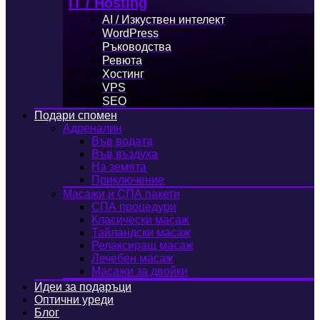
IT / Hosting
AI / Изкуствен интелект
WordPress
Ръководства
Ревюта
Хостинг
VPS
SEO
Подари спомен
Адреналин
Във водата
Във въздуха
На земята
Приключение
Масажи и СПА пакети
СПА процедури
Класически масаж
Тайландски масаж
Релаксиращ масаж
Лечебен масаж
Масажи за двойки
Идеи за подаръци
Оптични уреди
Блог