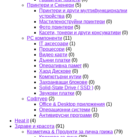
Принтери и Скенери
(5)
Принтери и други мултифункционални
устройства
(0)
Мастиленоструйни принтери
(0)
Фото принтери
(5)
Касети, тонери и други консумативи
(0)
PC компоненти
(11)
IT аксесоари
(1)
Процесори
(4)
Видео карти
(0)
Дънни платки
(0)
Оперативна памет
(6)
Хард Дискове
(0)
Компютърни кутии
(0)
Захранващи блокове
(0)
Solid-State Drive ( SSD )
(0)
Звукови платки
(0)
Софтуер
(2)
Office & Desktop приложения
(1)
Операционни системи
(1)
Антивирусни програми
(0)
Heat it
(4)
Здраве и красота
(91)
Козметика & Продукти за лична грижа
(79)