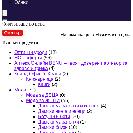
Обяви
Филтриране по цена
Филтър
Минимална цена
Максимална цена
Всички продукти
Оптични уреди
(12)
HOT оферти
(56)
Аптека Онлайн BENU – твоят доверен партньор за
здраве и грижа
(4)
Книги, Офис & Храни
(2)
Книжарница
(2)
Книги
(2)
Мода
(71)
Мода за ДЕЦА
(0)
Мода за ЖЕНИ
(56)
Дамски маратонки и кецове
(4)
Дамски якета и елеци
(2)
Ботуши и боти
(30)
Дамски маратонки
(1)
Дамски блузи
(10)
Дамски сандали
(0)