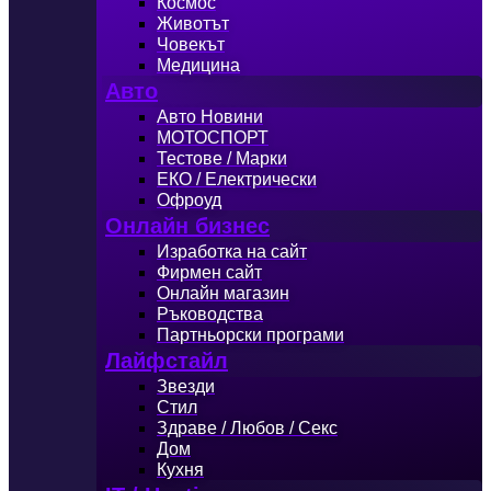
Космос
Животът
Човекът
Медицина
Авто
Авто Новини
МОТОСПОРТ
Тестове / Марки
ЕКО / Електрически
Офроуд
Онлайн бизнес
Изработка на сайт
Фирмен сайт
Онлайн магазин
Ръководства
Партньорски програми
Лайфстайл
Звезди
Стил
Здраве / Любов / Секс
Дом
Кухня