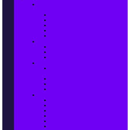
Настолни компютри & Монитори,
Сървъри & UPS-и
Настолни компютри
LCD & LED монитори
Акс. за монитори
Сървъри
UPS-и
Софтуер
Office & Desktop приложения
Операционни системи
Антивирусни програми
Принтери и Скенери
Принтери и други
мултифункционални устройства
Мастиленоструйни принтери
Фото принтери
Касети, тонери и други консумативи
PC компоненти
Процесори
Видео карти
Дънни платки
Оперативна памет
Хард Дискове
Компютърни кутии