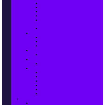
Колани за отслабване
Въжета за скачане
Постелки за упражнения
Фитнес аксесоари
Аксесоари за мултифункционални
фитнес уреди
Спортни добавки
Велосипеди, екипировка и аксесоари
Велосипеди
Детски велосипеди
Електрически велосипеди
Къмпинг артикули
Палатки за къмпинг
Спортни активности
Поход
Раници, куфари и чанти
Куфари
Пътни чанти
Спортни раници
Туристически раници
Спортни фитнес чанти
Аксесоари за пътуване
Авто & Направи си сам
Авто аксесоари