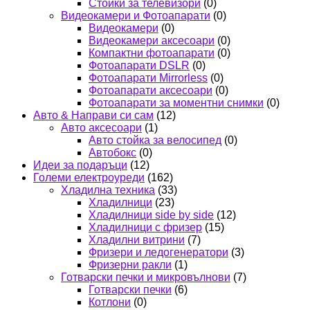
Стойки за телевизори
(0)
Видеокамери и Фотоапарати
(0)
Видеокамери
(0)
Видеокамери аксесоари
(0)
Компактни фотоапарати
(0)
Фотоапарати DSLR
(0)
Фотоапарати Mirrorless
(0)
Фотоапарати аксесоари
(0)
Фотоапарати за моментни снимки
(0)
Авто & Направи си сам
(12)
Авто аксесоари
(1)
Авто стойка за велосипед
(0)
Автобокс
(0)
Идеи за подаръци
(12)
Големи електроуреди
(162)
Хладилна техника
(33)
Хладилници
(23)
Хладилници side by side
(12)
Хладилници с фризер
(15)
Хладилни витрини
(7)
Фризери и ледогенератори
(3)
Фризерни ракли
(1)
Готварски печки и микровълнови
(7)
Готварски печки
(6)
Котлони
(0)