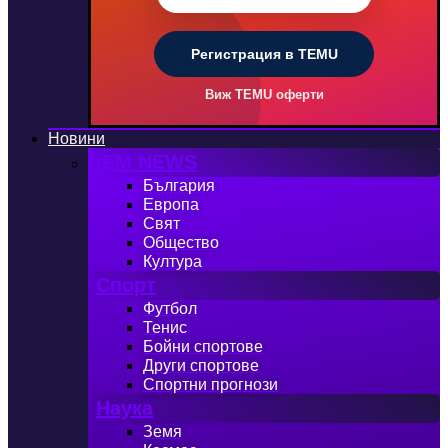
Регистрация в TEMU
Виж TEMU оферти
Новини
iEM NEWS
България
Европа
Свят
Общество
Култура
Спорт
Футбол
Тенис
Бойни спортове
Други спортове
Спортни прогнози
Наука
Земя