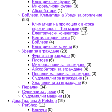
Електрически фурни
(0)
Микровълнови фурни
(0)
Абсорбатори
(1)
Бойлери, Климатици & Уреди за отопление
(53)
Климатици на промоция с висока
ефективност – Топ марки
(33)
Електрически конвектори
(13)
Вентилаторни печки
(1)
Бойлери
(4)
Електрически камини
(0)
Уреди за вграждане
(23)
Фурни за вграждане
(9)
Плотове
(6)
Микровълнови за вграждане
(0)
Абсорбатори за вграждане
(4)
Перални машини за вграждане
(0)
Съдомиялни за вграждане
(3)
Хладилници за вграждане
(0)
Перални
(34)
Сушилни за дрехи
(13)
Съдомиялни машини
(10)
Дом, Градина & Petshop
(19)
PetShop
(11)
Влечуги
(0)