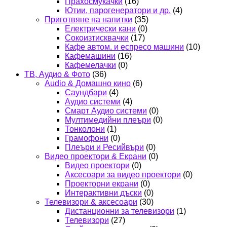
Прахосмукачки
(16)
Ютии, парогенератори и др.
(4)
Приготвяне на напитки
(35)
Електрически кани
(0)
Сокоизтисквачки
(17)
Кафе автом. и еспресо машини
(10)
Кафемашини
(16)
Кафемелачки
(0)
ТВ, Аудио & Фото
(36)
Audio & Домашно кино
(6)
Саундбари
(4)
Аудио системи
(4)
Смарт Аудио системи
(0)
Мултимедийни плеъри
(0)
Тонколони
(1)
Грамофони
(0)
Плеъри и Ресийвъри
(0)
Видео проектори & Екрани
(0)
Видео проектори
(0)
Аксесоари за видео проектори
(0)
Проекторни екрани
(0)
Интерактивни дъски
(0)
Телевизори & аксесоари
(30)
Дистанционни за телевизори
(1)
Телевизори
(27)