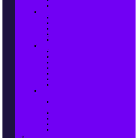
Сушилни за дрехи
Съдомиялни машини
Готварски печки и микровълнови
Готварски печки
Котлони
Електрически фурни
Микровълнови фурни
Абсорбатори
Уреди за вграждане
Фурни за вграждане
Плотове
Абсорбатори за вграждане
Микровълнови за вграждане
Перални машини за вграждане
Съдомиялни за вграждане
Хладилници за вграждане
Бойлери, Климатици & Уреди за
отопление
Климатици на промоция с висока
ефективност – Топ марки
Електрически конвектори
Вентилаторни печки
Бойлери
Електрически камини
Малки електроуреди