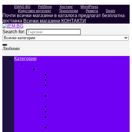
EMAG BG
PetShop
Хостинг
WordPress
Изкуствен интелект
Технологии
Ревюта
Deals
Почти всички магазини в каталога предлагат безплатна
доставка
Всички магазини КОНТАКТИ
Search for:
Любими
Категории
Телефони, Таблети & Лаптопи
Мобилни телефони и аксесоари
Мобилни телефони
Калъфи за мобилни телефони
Защитни фолиа за мобилни
телефони
Зарядни устройства за мобилни
телефони
Батерии за мобилни телефони
Bluetooth слушалки
Поставки и докинг станции за
мобилни телефони
Външни батерии за мобилни