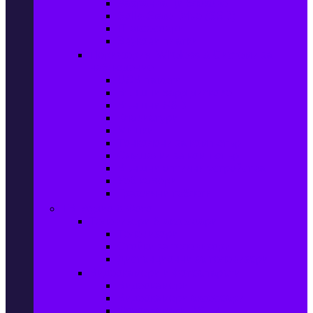
Захранващи блокове
Solid-State Drive (SSD)
IT аксесоари
Звукови платки
Периферия, Wireless & Системи за
наблюдение
USB памети
Външни хард дискове
Външни SSD
Клавиатури
Мишки
Тонколони за компютър
Слушалки за компютър
Външни оптични устройства
Уеб камери
Графични таблети
ТВ, Аудио & Фото
Телевизори & аксесоари
Телевизори
Стойки за телевизори
Дистанционни за телевизори
Видеокамери и Фотоапарати
Видеокамери
Видеокамери аксесоари
Фотоапарати DSLR