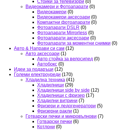
Стойки за телевизори
(0)
Видеокамери и Фотоапарати
(0)
Видеокамери
(0)
Видеокамери аксесоари
(0)
Компактни фотоапарати
(0)
Фотоапарати DSLR
(0)
Фотоапарати Mirrorless
(0)
Фотоапарати аксесоари
(0)
Фотоапарати за моментни снимки
(0)
Авто & Направи си сам
(12)
Авто аксесоари
(1)
Авто стойка за велосипед
(0)
Автобокс
(0)
Идеи за подаръци
(12)
Големи електроуреди
(170)
Хладилна техника
(41)
Хладилници
(29)
Хладилници side by side
(12)
Хладилници с фризер
(17)
Хладилни витрини
(7)
Фризери и ледогенератори
(5)
Фризерни ракли
(1)
Готварски печки и микровълнови
(7)
Готварски печки
(6)
Котлони
(0)