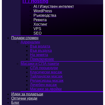
IT / Hosting
AI / Изкуствен интелект
WordPress
Ръководства
Ревюта
Хостинг
VPS
SEO
Подари спомен
Адреналин
Във водата
Във въздуха
На земята
Приключение
Масажи и СПА пакети
СПА процедури
Класически масаж
Тайландски масаж
Релаксиращ масаж
Лечебен масаж
Масажи за двойки
Идеи за подаръци
Оптични уреди
Блог