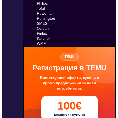
Philips
Tefal
Rowenta
Remington
SMEG
Oclean
Finlux
Karcher
WMF
TEMU
Регистрация в TEMU
Виж актуални оферти, купони и
промо предложения за нови
потребители.
100€
комплект купони