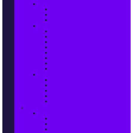
Прахосмукачки и ютии
Прахосмукачки
Ютии, парогенератори и др.
Парочистачки и водоструйки
Кухненски уреди
Електрически скари
Фритюрници
Хлебопекарни
Миксери
Пасатори
Блендери и чопъри
Месомелачки
Електрически фурни
Приготвяне на напитки
Кафе автом. и еспресо машини
Кафемашини
Кафемелачки
Сокоизтисквачки
Електрически кани
Мода
Мода за Жени
Всички предложения
Дамски якета и елеци
Ботуши и боти