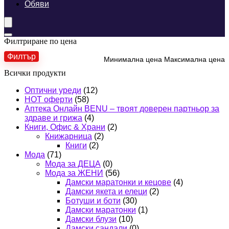
Обяви
Филтриране по цена
Филтър
Минимална цена
Максимална цена
Всички продукти
Оптични уреди
(12)
HOT оферти
(58)
Аптека Онлайн BENU – твоят доверен партньор за
здраве и грижа
(4)
Книги, Офис & Храни
(2)
Книжарница
(2)
Книги
(2)
Мода
(71)
Мода за ДЕЦА
(0)
Мода за ЖЕНИ
(56)
Дамски маратонки и кецове
(4)
Дамски якета и елеци
(2)
Ботуши и боти
(30)
Дамски маратонки
(1)
Дамски блузи
(10)
Дамски сандали
(0)