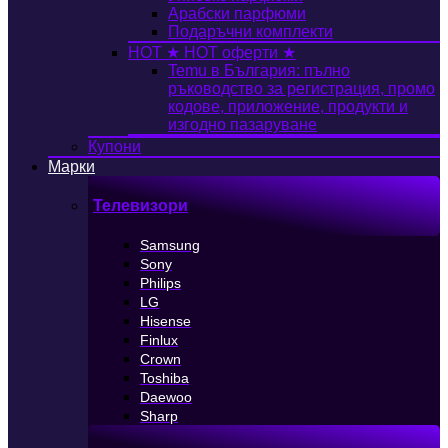
Арабски парфюми
Подаръчни комплекти
HOT
★ HOT оферти ★
Temu в България: пълно
ръководство за регистрация, промо
кодове, приложение, продукти и
изгодно пазаруване
Купони
Марки
Телевизори
Samsung
Sony
Philips
LG
Hisense
Finlux
Crown
Toshiba
Daewoo
Sharp