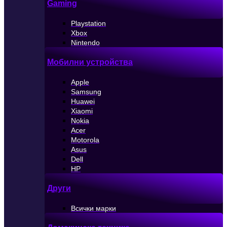
Gaming
Playstation
Xbox
Nintendo
Мобилни устройства
Apple
Samsung
Huawei
Xiaomi
Nokia
Acer
Motorola
Asus
Dell
HP
Други
Всички марки