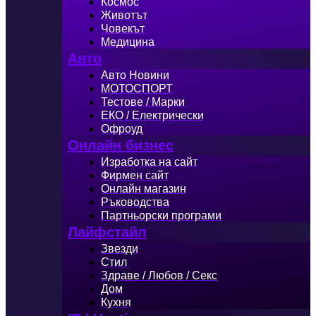
Космос
Животът
Човекът
Медицина
Авто
Авто Новини
МОТОСПОРТ
Тестове / Марки
ЕКО / Електрически
Офроуд
Онлайн бизнес
Изработка на сайт
Фирмен сайт
Онлайн магазин
Ръководства
Партньорски програми
Лайфстайл
Звезди
Стил
Здраве / Любов / Секс
Дом
Кухня