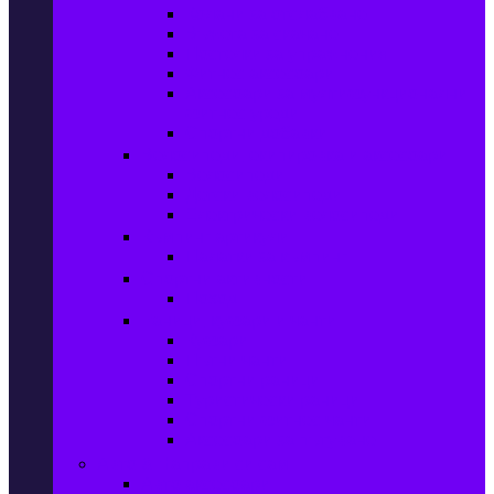
Колани за отслабване
Въжета за скачане
Постелки за упражнения
Фитнес аксесоари
Аксесоари за мултифункционални
фитнес уреди
Спортни добавки
Велосипеди, екипировка и аксесоари
Велосипеди
Детски велосипеди
Електрически велосипеди
Къмпинг артикули
Палатки за къмпинг
Спортни активности
Поход
Раници, куфари и чанти
Куфари
Пътни чанти
Спортни раници
Туристически раници
Спортни фитнес чанти
Аксесоари за пътуване
Авто & Направи си сам
Авто аксесоари