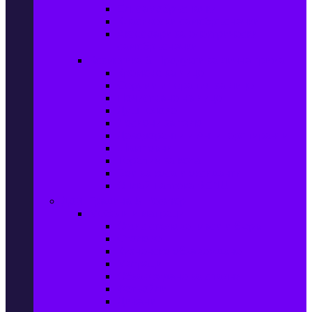
Ел. самобръсначки
Класически самобръсначки
Аксесоари за електрически
самобръсначки
Козметика & Продукти за лична грижа
Кремове за лице
Серуми и терапия за лице
Почистване на лице
Душ гелове
Лосиони за тяло
Дезодоранти и Антиперспиранти
Шампоани
Терапия за коса
Бои за коса и оксиданти
Онлайн аптека BENU
Дом, Градина & Petshop
Мебели и матраци
Офис столове, маси и бюра
Столове
Кухненско обзавеждане
Матраци
Обзавеждане за спалня
Фотьойли
Дивани