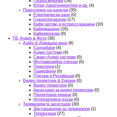
Прахосмукачки
(16)
Ютии, парогенератори и др.
(4)
Приготвяне на напитки
(35)
Електрически кани
(0)
Сокоизтисквачки
(17)
Кафе автом. и еспресо машини
(10)
Кафемашини
(16)
Кафемелачки
(0)
ТВ, Аудио & Фото
(36)
Audio & Домашно кино
(6)
Саундбари
(4)
Аудио системи
(4)
Смарт Аудио системи
(0)
Мултимедийни плеъри
(0)
Тонколони
(1)
Грамофони
(0)
Плеъри и Ресийвъри
(0)
Видео проектори & Екрани
(0)
Видео проектори
(0)
Аксесоари за видео проектори
(0)
Проекторни екрани
(0)
Интерактивни дъски
(0)
Телевизори & аксесоари
(30)
Дистанционни за телевизори
(1)
Телевизори
(27)