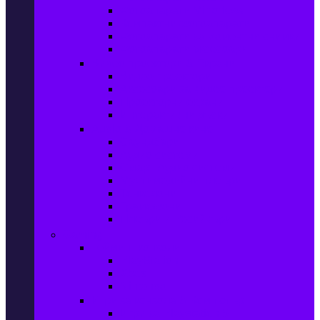
Фотоапарати Mirrorless
Компактни фотоапарати
Фотоапарати за моментни снимки
Фотоапарати аксесоари
Видео проектори & Екрани
Видео проектори
Аксесоари за видео проектори
Проекторни екрани
Интерактивни дъски
Audio & Домашно кино
Саундбари
Аудио системи
Смарт Аудио системи
Мултимедийни плеъри
Тонколони
Грамофони
Плеъри и Ресийвъри
Gaming
Гейминг конзоли
PlayStation
Xbox
Nintendo
Игри за конзола & Компютър
Игри за Playstation 5