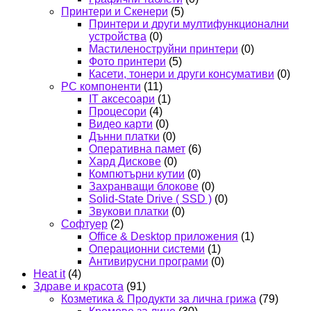
Принтери и Скенери
(5)
Принтери и други мултифункционални
устройства
(0)
Мастиленоструйни принтери
(0)
Фото принтери
(5)
Касети, тонери и други консумативи
(0)
PC компоненти
(11)
IT аксесоари
(1)
Процесори
(4)
Видео карти
(0)
Дънни платки
(0)
Оперативна памет
(6)
Хард Дискове
(0)
Компютърни кутии
(0)
Захранващи блокове
(0)
Solid-State Drive ( SSD )
(0)
Звукови платки
(0)
Софтуер
(2)
Office & Desktop приложения
(1)
Операционни системи
(1)
Антивирусни програми
(0)
Heat it
(4)
Здраве и красота
(91)
Козметика & Продукти за лична грижа
(79)