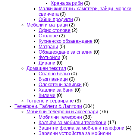
Храна за риби
(0)
Малки животни / хамстери, зайци, морски
свинчета
(0)
Общи продукти
(2)
Мебели и матраци
(2)
Офис столове
(2)
Столове
(2)
Кухненско обзавеждане
(0)
Матраци
(0)
Обзавеждане за спалня
(0)
Фотьойли
(0)
Дивани
(0)
Домашен текстил
(0)
Спално бельо
(0)
Възглавници
(0)
Олекотени завивки
(0)
Хавлии за баня
(0)
Килими
(0)
Готвене и сервиране
(3)
Телефони, Таблети & Лаптопи
(104)
Мобилни телефони и аксесоари
(76)
Мобилни телефони
(38)
Калъфи за мобилни телефони
(17)
Защитни фолиа за мобилни телефони
(4)
Зарядни устройства за мобилни