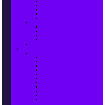
Маратонки и кецове
Дамски блузи
Дамски тениски
Дамски часовници
Дамски сандали
Мода за Мъже
Мъжки дънки
Мъжки маратонки и кецове
Мъжки часовници
Мъжки парфюми
Мода за ДЕЦА
Здраве и красота
Уреди & Аксесоари за лична грижа
Електрически четки за зъби
Устни иригатори
Епилатори
Козметични апарати
Уреди за маникюр и педикюр
Преси за коса
Сешоари
Маши за коса
Ролки за коса
Електрически четки за коса
Машинки за подстригване и
тримери