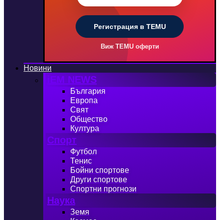
Регистрация в TEMU
Виж TEMU оферти
Новини
iEM NEWS
България
Европа
Свят
Общество
Култура
Спорт
Футбол
Тенис
Бойни спортове
Други спортове
Спортни прогнози
Наука
Земя