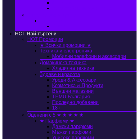
Автобокс
Авто стойка за велосипед
Книги, Офис & Храни
Книжарница
Книги
HOT
Най-търсени
HOT
Промоции
★ Всички промоции ★
Техника и електроника
Мобилни телефони и аксесоари
Домакинска техника
Хладилна техника
Здраве и красота
Уреди & Аксесоари
Козметика & Продукти
Външни магазини
TEMU България
Последно добавени
18+
Оценени с 5 ★ ★ ★ ★ ★
★ Парфюми ★
Дамски парфюми
Мъжки парфюми
Унисекс парфюми