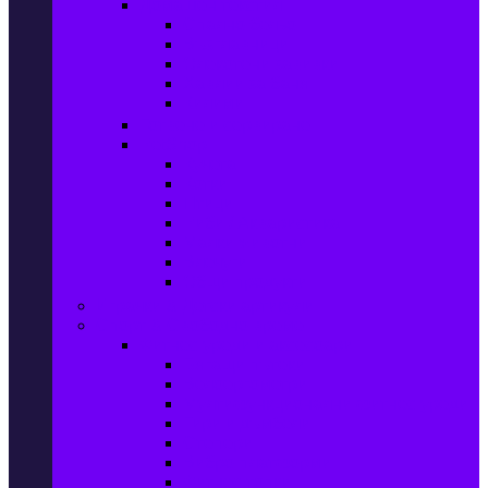
Домашен текстил
Спално бельо
Възглавници
Олекотени завивки
Хавлии за баня
Килими
Готвене и сервиране
PetShop
Кучета
Котки
Птици
Риби / Акваристика
Малки животни
Влечуги
Общи продукти
Играчки & Детски артикули
Спорт & Свободно време
Фитнес уреди и аксесоари
Бягащи пътеки
Велоергометри
Мултифункционални фитнес уреди
Гири и дъмбели
Степери
Вибро платформи
Фитнес топки