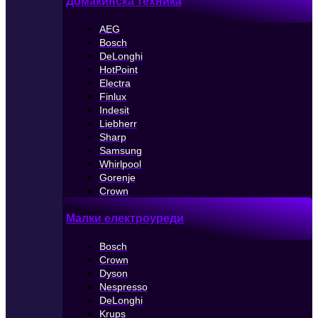
Домакинска техника
AEG
Bosch
DeLonghi
HotPoint
Electra
Finlux
Indesit
Liebherr
Sharp
Samsung
Whirlpool
Gorenje
Crown
Малки електроуреди
Bosch
Crown
Dyson
Nespresso
DeLonghi
Krups