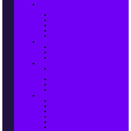
Настолни компютри & Монитори,
Сървъри & UPS-и
Настолни компютри
LCD & LED монитори
Акс. за монитори
Сървъри
UPS-и
Софтуер
Office & Desktop приложения
Операционни системи
Антивирусни програми
Принтери и Скенери
Принтери и други
мултифункционални устройства
Мастиленоструйни принтери
Фото принтери
Касети, тонери и други консумативи
PC компоненти
Процесори
Видео карти
Дънни платки
Оперативна памет
Хард Дискове
Компютърни кутии