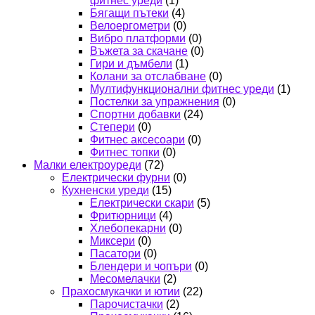
фитнес уреди
(1)
Бягащи пътеки
(4)
Велоергометри
(0)
Вибро платформи
(0)
Въжета за скачане
(0)
Гири и дъмбели
(1)
Колани за отслабване
(0)
Мултифункционални фитнес уреди
(1)
Постелки за упражнения
(0)
Спортни добавки
(24)
Степери
(0)
Фитнес аксесоари
(0)
Фитнес топки
(0)
Малки електроуреди
(72)
Електрически фурни
(0)
Кухненски уреди
(15)
Електрически скари
(5)
Фритюрници
(4)
Хлебопекарни
(0)
Миксери
(0)
Пасатори
(0)
Блендери и чопъри
(0)
Месомелачки
(2)
Прахосмукачки и ютии
(22)
Парочистачки
(2)