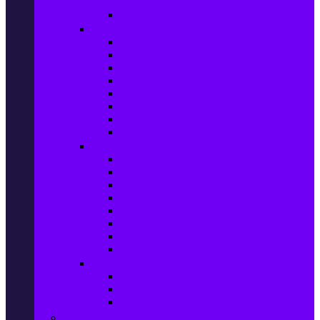
телефони
Карти памет
Лаптопи и аксесоари
Лаптопи
Чанти за лаптопи
Памет за лаптопи
Хард дискове за лаптопи
Охладителни подложки
Зарядни устройства за лаптоп
Батерии за лаптоп
Други лаптоп аксесоари
Таблети и аксесоари
Таблети
Калъфи за таблети
Защитни фолиа за таблети
Зарядни устройства за таблети
Поставки за кола & docking
Клавиатури за таблети
Кабели и адаптери за таблети
Други аксесоари за таблети
Джаджи & Smart технологии
Smartwatch
Фитнес гривни
Други джаджи
Компютри & Периферия, Сървъри & UPS-и