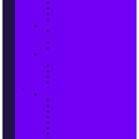
Игри за Playstation 4
Игри за Xbox One
Игри за Nintendo
Игри за Компютър
Гейминг аксесоари
Контролери, волани & гейминг
слушалки
VR Gaming Очила
VR Gaming Аксесоари
Гейминг Лаптопи, Настолни компютри &
Монитори
Гейминг Лаптопи
Гейминг Настолни компютри
Гейминг Монитори
Гейминг аксесоари за PC
Големи електроуреди
Хладилна техника
Хладилници
Хладилници side by side
Хладилници с фризер
Хладилни витрини
Фризери и ледогенератори
Фризерни ракли
Перални