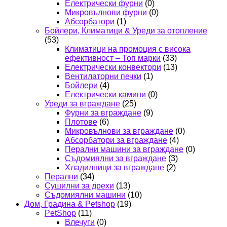
Електрически фурни
(0)
Микровълнови фурни
(0)
Абсорбатори
(1)
Бойлери, Климатици & Уреди за отопление
(53)
Климатици на промоция с висока
ефективност – Топ марки
(33)
Електрически конвектори
(13)
Вентилаторни печки
(1)
Бойлери
(4)
Електрически камини
(0)
Уреди за вграждане
(25)
Фурни за вграждане
(9)
Плотове
(6)
Микровълнови за вграждане
(0)
Абсорбатори за вграждане
(4)
Перални машини за вграждане
(0)
Съдомиялни за вграждане
(3)
Хладилници за вграждане
(2)
Перални
(34)
Сушилни за дрехи
(13)
Съдомиялни машини
(10)
Дом, Градина & Petshop
(19)
PetShop
(11)
Влечуги
(0)