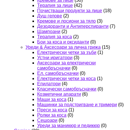
Кремове за лице
(30)
Терапия за лице
(42)
Почистващи продукти за лице
(18)
Душ гелове
(2)
Кремове и лосиони за тяло
(3)
Дезодоранти и Антиперспиранти
(7)
Шампоани
(2)
Терапия за коса
(2)
Бои за коса и оксиданти
(0)
Уреди & Аксесоари за лична грижа
(15)
Електрически четки за зъби
(1)
Устни иригатори
(3)
Аксесоари за електрически
самобръсначки
(0)
Ел. самобръсначки
(0)
Електрически четки за коса
(1)
Епилатори
(4)
Класически самобръсначки
(0)
Козметични апарати
(6)
Маши за коса
(1)
Машинки за подстригване и тримери
(0)
Преси за коса
(1)
Ролки за коса
(0)
Сешоари
(0)
Уреди за маникюр и педикюр
(0)