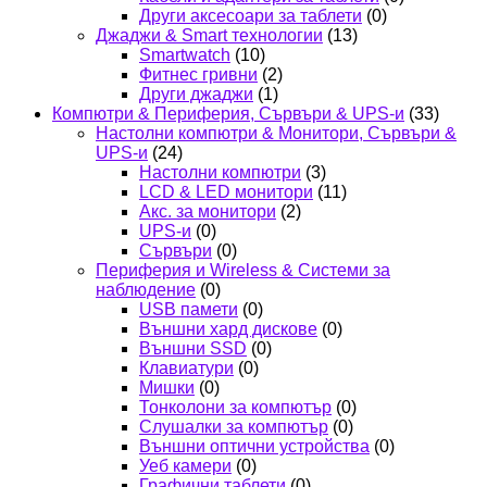
Други аксесоари за таблети
(0)
Джаджи & Smart технологии
(13)
Smartwatch
(10)
Фитнес гривни
(2)
Други джаджи
(1)
Компютри & Периферия, Сървъри & UPS-и
(33)
Настолни компютри & Монитори, Сървъри &
UPS-и
(24)
Настолни компютри
(3)
LCD & LED монитори
(11)
Акс. за монитори
(2)
UPS-и
(0)
Сървъри
(0)
Периферия и Wireless & Системи за
наблюдение
(0)
USB памети
(0)
Външни хард дискове
(0)
Външни SSD
(0)
Клавиатури
(0)
Мишки
(0)
Тонколони за компютър
(0)
Слушалки за компютър
(0)
Външни оптични устройства
(0)
Уеб камери
(0)
Графични таблети
(0)