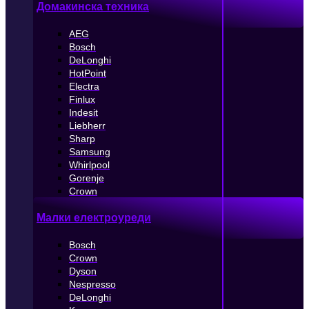
Домакинска техника
AEG
Bosch
DeLonghi
HotPoint
Electra
Finlux
Indesit
Liebherr
Sharp
Samsung
Whirlpool
Gorenje
Crown
Малки електроуреди
Bosch
Crown
Dyson
Nespresso
DeLonghi