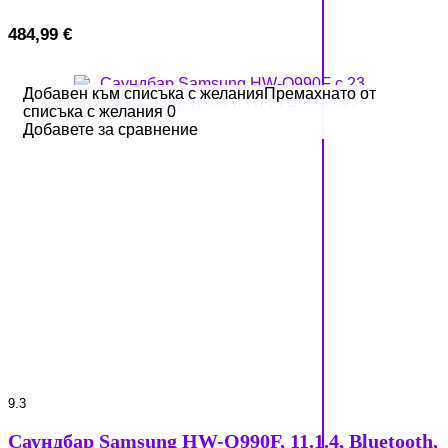
484,99
€
Добавен към списъка с желания
Добавен към списъка с желания
Премахнато от
Премахнато от
списъка с желания
списъка с желания
0
0
Добавете за сравнение
Добавете за сравнение
9.3
Саундбар Samsung HW-Q990F, 11.1.4, Bluetooth,