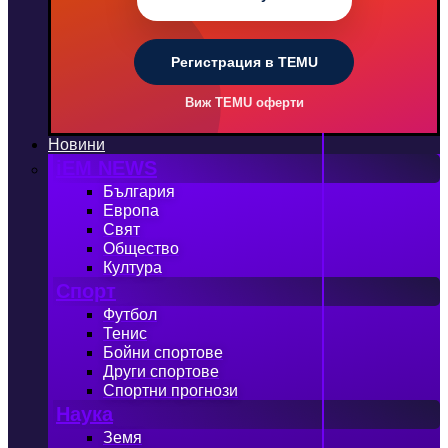
Регистрация в TEMU
Виж TEMU оферти
Новини
iEM NEWS
България
Европа
Свят
Общество
Култура
Спорт
Футбол
Тенис
Бойни спортове
Други спортове
Спортни прогнози
Наука
Земя