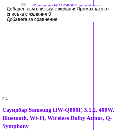
Добавен към списъка с желания
Добавен към списъка с желания
Премахнато от
Премахнато от
списъка с желания
списъка с желания
0
0
Добавете за сравнение
Добавете за сравнение
9.4
Саундбар Samsung HW-Q800F, 5.1.2, 400W,
Bluetooth, Wi-Fi, Wireless Dolby Atmos, Q-
Symphony