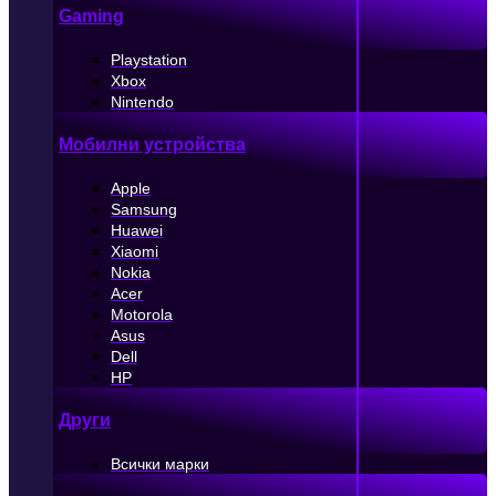
Gaming
Playstation
Xbox
Nintendo
Мобилни устройства
Apple
Samsung
Huawei
Xiaomi
Nokia
Acer
Motorola
Asus
Dell
HP
Други
Всички марки