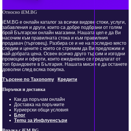
Относно iEM.BG
iEM.BG е онлайн каталог за всички видове стоки, услуги,
забавления и други, които са добре подбрани от голям
брой Български онлайн магазини. Нашата цел е да Ви
насочим към правилната стока и към правилния
продавач (търговец). Разбира се и не на последно място
следим и цените с което се стремим да Ви предложим и
най-добрата цена. Освен всичко друго търсим и изгодни
промоции и оферти, които ежедневно се предлагат от
топ брандовете в България. Нашата мисия е да останете
доволни след всяка покупка.
Търсене по Taxonomy
Кредити
Поръчки и доставка
Как да поръчам онлайн
Доставка на поръчките
Куриерски общи условия
Блог
Temu за Инфлуенсъри
Връзка с iEM.BG