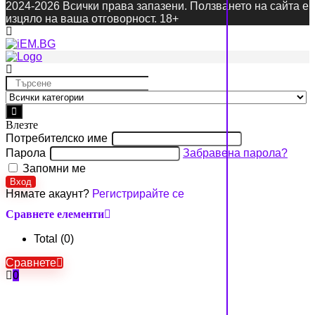
2024-2026 Всички права запазени. Ползването на сайта е
изцяло на ваша отговорност. 18+
Search
for:
Влезте
Потребителско име
Парола
Забравена парола?
Запомни ме
Вход
Нямате акаунт?
Регистрирайте се
Сравнете елементи
Total (
0
)
Сравнете
0