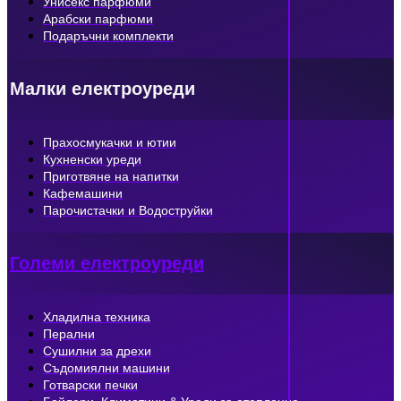
Унисекс парфюми
Арабски парфюми
Подаръчни комплекти
Малки електроуреди
Прахосмукачки и ютии
Кухненски уреди
Приготвяне на напитки
Кафемашини
Парочистачки и Водоструйки
Големи електроуреди
Хладилна техника
Перални
Сушилни за дрехи
Съдомиялни машини
Готварски печки