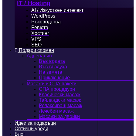
IT / Hosting
AI / Изкуствен интелект
WordPress
Ръководства
Ревюта
Хостинг
VPS
SEO
Подари спомен
Адреналин
Във водата
Във въздуха
На земята
Приключение
Масажи и СПА пакети
СПА процедури
Класически масаж
Тайландски масаж
Релаксиращ масаж
Лечебен масаж
Масажи за двойки
Идеи за подаръци
Оптични уреди
Блог