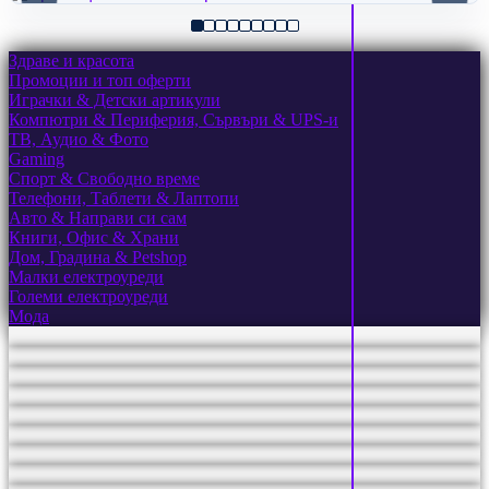
Здраве и красота
Промоции и топ оферти
Играчки & Детски артикули
Компютри & Периферия, Сървъри & UPS-и
ТВ, Аудио & Фото
Gaming
Спорт & Свободно време
Телефони, Таблети & Лаптопи
Авто & Направи си сам
Книги, Офис & Храни
Дом, Градина & Petshop
Малки електроуреди
Големи електроуреди
Мода