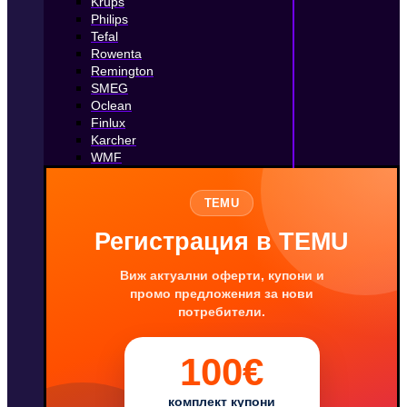
Krups
Philips
Tefal
Rowenta
Remington
SMEG
Oclean
Finlux
Karcher
WMF
TEMU
Регистрация в TEMU
Виж актуални оферти, купони и
промо предложения за нови
потребители.
100€
комплект купони