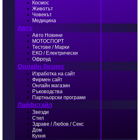
Космос
Животът
Човекът
Медицина
Авто
Авто Новини
МОТОСПОРТ
Тестове / Марки
ЕКО / Електрически
Офроуд
Онлайн бизнес
Изработка на сайт
Фирмен сайт
Онлайн магазин
Ръководства
Партньорски програми
Лайфстайл
Звезди
Стил
Здраве / Любов / Секс
Дом
Кухня