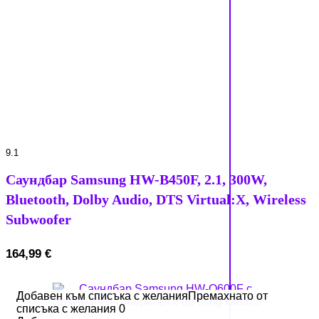
9.1
Саундбар Samsung HW-B450F, 2.1, 300W,
Bluetooth, Dolby Audio, DTS Virtual:X, Wireless
Subwoofer
164,99
€
Добавен към списъка с желания
Добавен към списъка с желания
Премахнато от
Премахнато от
списъка с желания
списъка с желания
0
0