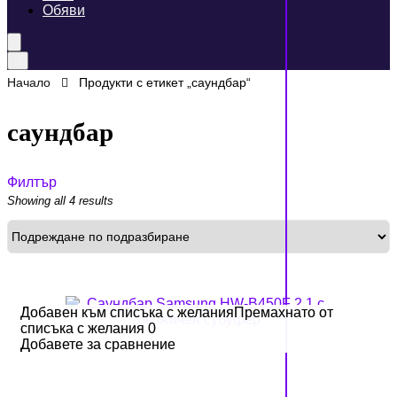
Обяви
Начало
Продукти с етикет „саундбар“
саундбар
Филтър
Showing all 4 results
Добавен към списъка с желания
Добавен към списъка с желания
Премахнато от
Премахнато от
списъка с желания
списъка с желания
0
0
Добавете за сравнение
Добавете за сравнение