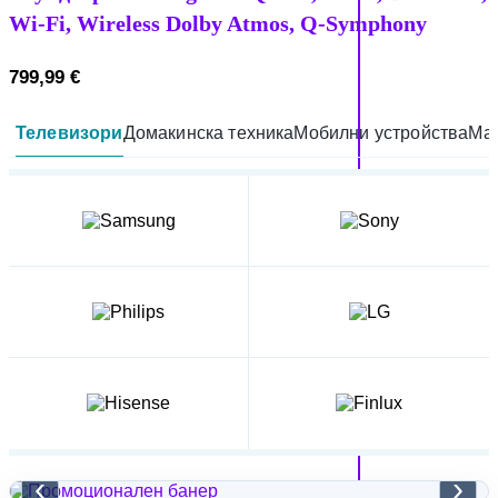
Wi-Fi, Wireless Dolby Atmos, Q-Symphony
799,99
€
Телевизори
Домакинска техника
Мобилни устройства
Мал
‹
›