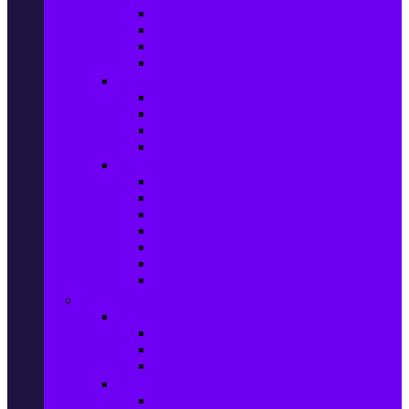
Фотоапарати Mirrorless
Компактни фотоапарати
Фотоапарати за моментни снимки
Фотоапарати аксесоари
Видео проектори & Екрани
Видео проектори
Аксесоари за видео проектори
Проекторни екрани
Интерактивни дъски
Audio & Домашно кино
Саундбари
Аудио системи
Смарт Аудио системи
Мултимедийни плеъри
Тонколони
Грамофони
Плеъри и Ресийвъри
Gaming
Гейминг конзоли
PlayStation
Xbox
Nintendo
Игри за конзола & Компютър
Игри за Playstation 5