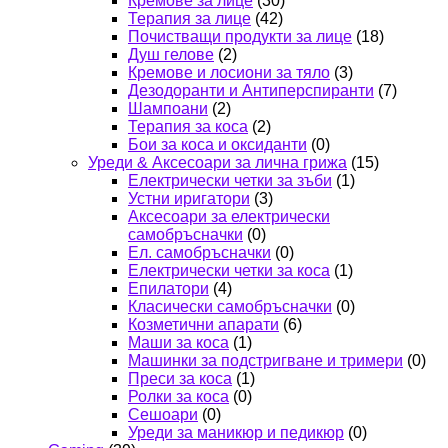
Кремове за лице
(30)
Терапия за лице
(42)
Почистващи продукти за лице
(18)
Душ гелове
(2)
Кремове и лосиони за тяло
(3)
Дезодоранти и Антиперспиранти
(7)
Шампоани
(2)
Терапия за коса
(2)
Бои за коса и оксиданти
(0)
Уреди & Аксесоари за лична грижа
(15)
Електрически четки за зъби
(1)
Устни иригатори
(3)
Аксесоари за електрически
самобръсначки
(0)
Ел. самобръсначки
(0)
Електрически четки за коса
(1)
Епилатори
(4)
Класически самобръсначки
(0)
Козметични апарати
(6)
Маши за коса
(1)
Машинки за подстригване и тримери
(0)
Преси за коса
(1)
Ролки за коса
(0)
Сешоари
(0)
Уреди за маникюр и педикюр
(0)