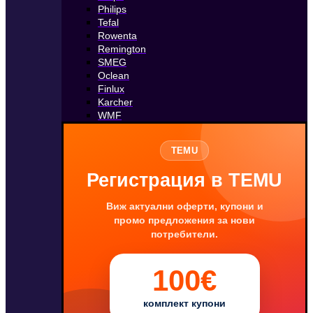
Philips
Tefal
Rowenta
Remington
SMEG
Oclean
Finlux
Karcher
WMF
TEMU
Регистрация в TEMU
Виж актуални оферти, купони и
промо предложения за нови
потребители.
100€
комплект купони