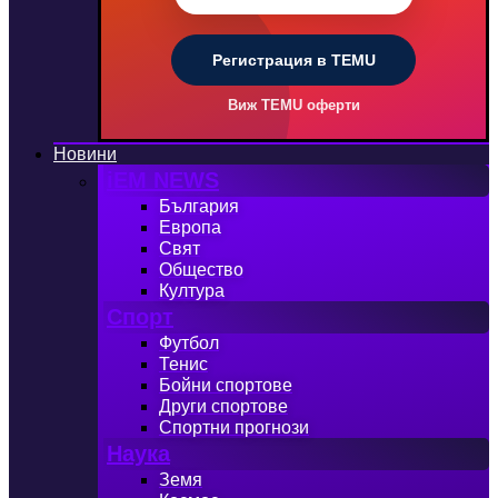
Регистрация в TEMU
Виж TEMU оферти
Новини
iEM NEWS
България
Европа
Свят
Общество
Култура
Спорт
Футбол
Тенис
Бойни спортове
Други спортове
Спортни прогнози
Наука
Земя