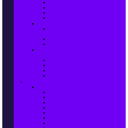
Игри за Playstation 4
Игри за Xbox One
Игри за Nintendo
Игри за Компютър
Гейминг аксесоари
Контролери, волани & гейминг
слушалки
VR Gaming Очила
VR Gaming Аксесоари
Гейминг Лаптопи, Настолни компютри &
Монитори
Гейминг Лаптопи
Гейминг Настолни компютри
Гейминг Монитори
Гейминг аксесоари за PC
Големи електроуреди
Хладилна техника
Хладилници
Хладилници side by side
Хладилници с фризер
Хладилни витрини
Фризери и ледогенератори
Фризерни ракли
Перални