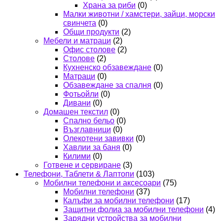
Храна за риби
(0)
Малки животни / хамстери, зайци, морски
свинчета
(0)
Общи продукти
(2)
Мебели и матраци
(2)
Офис столове
(2)
Столове
(2)
Кухненско обзавеждане
(0)
Матраци
(0)
Обзавеждане за спалня
(0)
Фотьойли
(0)
Дивани
(0)
Домашен текстил
(0)
Спално бельо
(0)
Възглавници
(0)
Олекотени завивки
(0)
Хавлии за баня
(0)
Килими
(0)
Готвене и сервиране
(3)
Телефони, Таблети & Лаптопи
(103)
Мобилни телефони и аксесоари
(75)
Мобилни телефони
(37)
Калъфи за мобилни телефони
(17)
Защитни фолиа за мобилни телефони
(4)
Зарядни устройства за мобилни