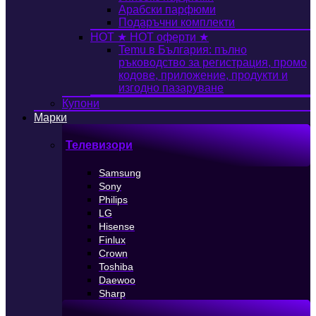
Арабски парфюми
Подаръчни комплекти
HOT
★ HOT оферти ★
Temu в България: пълно
ръководство за регистрация, промо
кодове, приложение, продукти и
изгодно пазаруване
Купони
Марки
Телевизори
Samsung
Sony
Philips
LG
Hisense
Finlux
Crown
Toshiba
Daewoo
Sharp