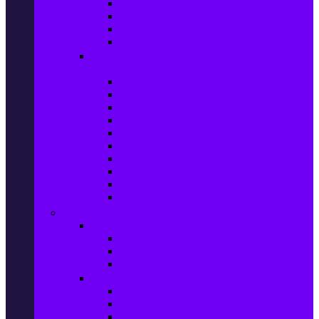
Захранващи блокове
Solid-State Drive (SSD)
IT аксесоари
Звукови платки
Периферия, Wireless & Системи за
наблюдение
USB памети
Външни хард дискове
Външни SSD
Клавиатури
Мишки
Тонколони за компютър
Слушалки за компютър
Външни оптични устройства
Уеб камери
Графични таблети
ТВ, Аудио & Фото
Телевизори & аксесоари
Телевизори
Стойки за телевизори
Дистанционни за телевизори
Видеокамери и Фотоапарати
Видеокамери
Видеокамери аксесоари
Фотоапарати DSLR