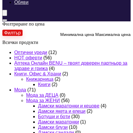
Обяви
Филтриране по цена
Филтър
Минимална цена
Максимална цена
Всички продукти
Оптични уреди
(12)
HOT оферти
(56)
Аптека Онлайн BENU – твоят доверен партньор за
здраве и грижа
(4)
Книги, Офис & Храни
(2)
Книжарница
(2)
Книги
(2)
Мода
(71)
Мода за ДЕЦА
(0)
Мода за ЖЕНИ
(56)
Дамски маратонки и кецове
(4)
Дамски якета и елеци
(2)
Ботуши и боти
(30)
Дамски маратонки
(1)
Дамски блузи
(10)
Дамски сандали
(0)