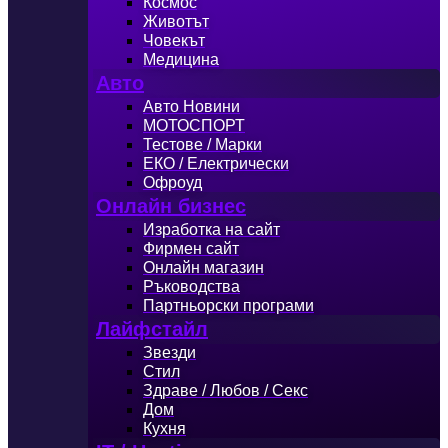
Космос
Животът
Човекът
Медицина
Авто
Авто Новини
МОТОСПОРТ
Тестове / Марки
ЕКО / Електрически
Офроуд
Онлайн бизнес
Изработка на сайт
Фирмен сайт
Онлайн магазин
Ръководства
Партньорски програми
Лайфстайл
Звезди
Стил
Здраве / Любов / Секс
Дом
Кухня