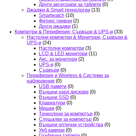
Други аксесоари за таблети
(0)
Джаджи & Smart технологии
(13)
Smartwatch
(10)
Фитнес гривни
(2)
Други джаджи
(1)
Компютри & Периферия, Сървъри & UPS-и
(33)
Настолни компютри & Монитори, Сървъри &
UPS-и
(24)
Настолни компютри
(3)
LCD & LED монитори
(11)
Акс. за монитори
(2)
UPS-и
(0)
Сървъри
(0)
Периферия и Wireless & Системи за
наблюдение
(0)
USB памети
(0)
Външни хард дискове
(0)
Външни SSD
(0)
Клавиатури
(0)
Мишки
(0)
Тонколони за компютър
(0)
Слушалки за компютър
(0)
Външни оптични устройства
(0)
Уеб камери
(0)
Графични таблети
(0)