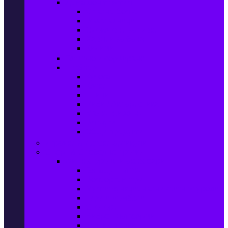
Домашен текстил
Спално бельо
Възглавници
Олекотени завивки
Хавлии за баня
Килими
Готвене и сервиране
PetShop
Кучета
Котки
Птици
Риби / Акваристика
Малки животни
Влечуги
Общи продукти
Играчки & Детски артикули
Спорт & Свободно време
Фитнес уреди и аксесоари
Бягащи пътеки
Велоергометри
Мултифункционални фитнес уреди
Гири и дъмбели
Степери
Вибро платформи
Фитнес топки