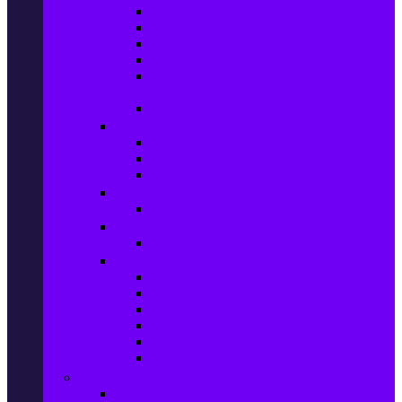
Колани за отслабване
Въжета за скачане
Постелки за упражнения
Фитнес аксесоари
Аксесоари за мултифункционални
фитнес уреди
Спортни добавки
Велосипеди, екипировка и аксесоари
Велосипеди
Детски велосипеди
Електрически велосипеди
Къмпинг артикули
Палатки за къмпинг
Спортни активности
Поход
Раници, куфари и чанти
Куфари
Пътни чанти
Спортни раници
Туристически раници
Спортни фитнес чанти
Аксесоари за пътуване
Авто & Направи си сам
Авто аксесоари