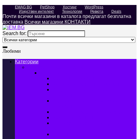
EMAG BG
PetShop
Хостинг
WordPress
Изкуствен интелект
Технологии
Ревюта
Deals
Почти всички магазини в каталога предлагат безплатна
доставка
Всички магазини КОНТАКТИ
Search for:
Любими
Категории
Телефони, Таблети & Лаптопи
Мобилни телефони и аксесоари
Мобилни телефони
Калъфи за мобилни телефони
Защитни фолиа за мобилни
телефони
Зарядни устройства за мобилни
телефони
Батерии за мобилни телефони
Bluetooth слушалки
Поставки и докинг станции за
мобилни телефони
Външни батерии за мобилни