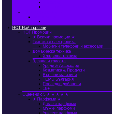
Автобокс
Авто стойка за велосипед
Книги, Офис & Храни
Книжарница
Книги
HOT
Най-търсени
HOT
Промоции
★ Всички промоции ★
Техника и електроника
Мобилни телефони и аксесоари
Домакинска техника
Хладилна техника
Здраве и красота
Уреди & Аксесоари
Козметика & Продукти
Външни магазини
TEMU България
Последно добавени
18+
Оценени с 5 ★ ★ ★ ★ ★
★ Парфюми ★
Дамски парфюми
Мъжки парфюми
Унисекс парфюми