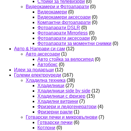
Стойки за телевизори
(0)
Видеокамери и Фотоапарати
(0)
Видеокамери
(0)
Видеокамери аксесоари
(0)
Компактни фотоапарати
(0)
Фотоапарати DSLR
(0)
Фотоапарати Mirrorless
(0)
Фотоапарати аксесоари
(0)
Фотоапарати за моментни снимки
(0)
Авто & Направи си сам
(12)
Авто аксесоари
(1)
Авто стойка за велосипед
(0)
Автобокс
(0)
Идеи за подаръци
(12)
Големи електроуреди
(167)
Хладилна техника
(38)
Хладилници
(27)
Хладилници side by side
(12)
Хладилници с фризер
(15)
Хладилни витрини
(7)
Фризери и ледогенератори
(4)
Фризерни ракли
(1)
Готварски печки и микровълнови
(7)
Готварски печки
(6)
Котлони
(0)