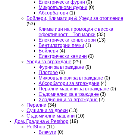
Електрически фурни
(0)
Микровълнови фурни
(0)
Абсорбатори
(1)
Бойлери, Климатици & Уреди за отопление
(53)
Климатици на промоция с висока
ефективност – Топ марки
(33)
Електрически конвектори
(13)
Вентилаторни печки
(1)
Бойлери
(4)
Електрически камини
(0)
Уреди за вграждане
(25)
Фурни за вграждане
(9)
Плотове
(6)
Микровълнови за вграждане
(0)
Абсорбатори за вграждане
(4)
Перални машини за вграждане
(0)
Съдомиялни за вграждане
(3)
Хладилници за вграждане
(2)
Перални
(34)
Сушилни за дрехи
(13)
Съдомиялни машини
(10)
Дом, Градина & Petshop
(19)
PetShop
(11)
Влечуги
(0)