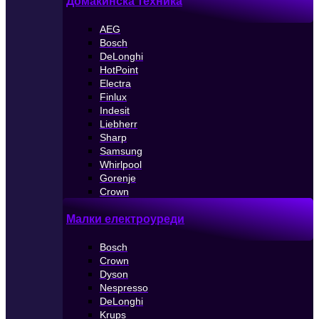
Домакинска техника
AEG
Bosch
DeLonghi
HotPoint
Electra
Finlux
Indesit
Liebherr
Sharp
Samsung
Whirlpool
Gorenje
Crown
Малки електроуреди
Bosch
Crown
Dyson
Nespresso
DeLonghi
Krups