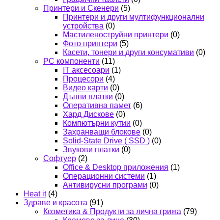
Принтери и Скенери
(5)
Принтери и други мултифункционални
устройства
(0)
Мастиленоструйни принтери
(0)
Фото принтери
(5)
Касети, тонери и други консумативи
(0)
PC компоненти
(11)
IT аксесоари
(1)
Процесори
(4)
Видео карти
(0)
Дънни платки
(0)
Оперативна памет
(6)
Хард Дискове
(0)
Компютърни кутии
(0)
Захранващи блокове
(0)
Solid-State Drive ( SSD )
(0)
Звукови платки
(0)
Софтуер
(2)
Office & Desktop приложения
(1)
Операционни системи
(1)
Антивирусни програми
(0)
Heat it
(4)
Здраве и красота
(91)
Козметика & Продукти за лична грижа
(79)