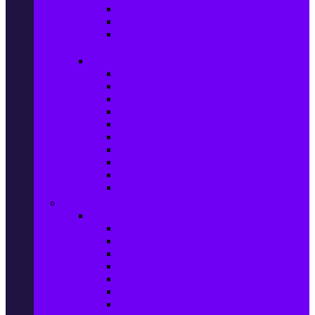
Ел. самобръсначки
Класически самобръсначки
Аксесоари за електрически
самобръсначки
Козметика & Продукти за лична грижа
Кремове за лице
Серуми и терапия за лице
Почистване на лице
Душ гелове
Лосиони за тяло
Дезодоранти и Антиперспиранти
Шампоани
Терапия за коса
Бои за коса и оксиданти
Онлайн аптека BENU
Дом, Градина & Petshop
Мебели и матраци
Офис столове, маси и бюра
Столове
Кухненско обзавеждане
Матраци
Обзавеждане за спалня
Фотьойли
Дивани