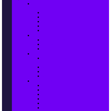
Настолни компютри & Монитори,
Сървъри & UPS-и
Настолни компютри
LCD & LED монитори
Акс. за монитори
Сървъри
UPS-и
Софтуер
Office & Desktop приложения
Операционни системи
Антивирусни програми
Принтери и Скенери
Принтери и други
мултифункционални устройства
Мастиленоструйни принтери
Фото принтери
Касети, тонери и други консумативи
PC компоненти
Процесори
Видео карти
Дънни платки
Оперативна памет
Хард Дискове
Компютърни кутии