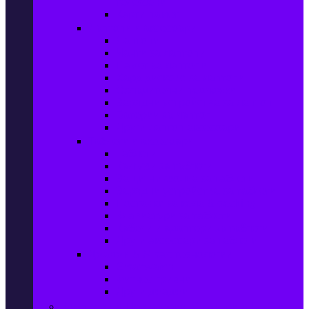
телефони
Карти памет
Лаптопи и аксесоари
Лаптопи
Чанти за лаптопи
Памет за лаптопи
Хард дискове за лаптопи
Охладителни подложки
Зарядни устройства за лаптоп
Батерии за лаптоп
Други лаптоп аксесоари
Таблети и аксесоари
Таблети
Калъфи за таблети
Защитни фолиа за таблети
Зарядни устройства за таблети
Поставки за кола & docking
Клавиатури за таблети
Кабели и адаптери за таблети
Други аксесоари за таблети
Джаджи & Smart технологии
Smartwatch
Фитнес гривни
Други джаджи
Компютри & Периферия, Сървъри & UPS-и