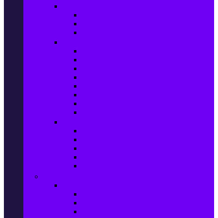
Прахосмукачки и ютии
Прахосмукачки
Ютии, парогенератори и др.
Парочистачки и водоструйки
Кухненски уреди
Електрически скари
Фритюрници
Хлебопекарни
Миксери
Пасатори
Блендери и чопъри
Месомелачки
Електрически фурни
Приготвяне на напитки
Кафе автом. и еспресо машини
Кафемашини
Кафемелачки
Сокоизтисквачки
Електрически кани
Мода
Мода за Жени
Всички предложения
Дамски якета и елеци
Ботуши и боти