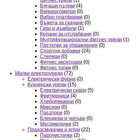
фитнес уреди
(1)
Бягащи пътеки
(4)
Велоергометри
(0)
Вибро платформи
(0)
Въжета за скачане
(0)
Гири и дъмбели
(1)
Колани за отслабване
(0)
Мултифункционални фитнес уреди
(1)
Постелки за упражнения
(0)
Спортни добавки
(24)
Степери
(0)
Фитнес аксесоари
(0)
Фитнес топки
(0)
Малки електроуреди
(72)
Електрически фурни
(0)
Кухненски уреди
(15)
Електрически скари
(5)
Фритюрници
(4)
Хлебопекарни
(0)
Миксери
(0)
Пасатори
(0)
Блендери и чопъри
(0)
Месомелачки
(2)
Прахосмукачки и ютии
(22)
Парочистачки
(2)