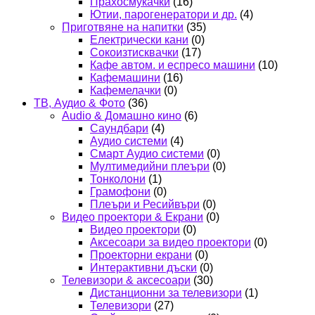
Прахосмукачки
(16)
Ютии, парогенератори и др.
(4)
Приготвяне на напитки
(35)
Електрически кани
(0)
Сокоизтисквачки
(17)
Кафе автом. и еспресо машини
(10)
Кафемашини
(16)
Кафемелачки
(0)
ТВ, Аудио & Фото
(36)
Audio & Домашно кино
(6)
Саундбари
(4)
Аудио системи
(4)
Смарт Аудио системи
(0)
Мултимедийни плеъри
(0)
Тонколони
(1)
Грамофони
(0)
Плеъри и Ресийвъри
(0)
Видео проектори & Екрани
(0)
Видео проектори
(0)
Аксесоари за видео проектори
(0)
Проекторни екрани
(0)
Интерактивни дъски
(0)
Телевизори & аксесоари
(30)
Дистанционни за телевизори
(1)
Телевизори
(27)