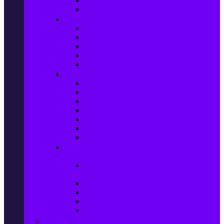
Сушилни за дрехи
Съдомиялни машини
Готварски печки и микровълнови
Готварски печки
Котлони
Електрически фурни
Микровълнови фурни
Абсорбатори
Уреди за вграждане
Фурни за вграждане
Плотове
Абсорбатори за вграждане
Микровълнови за вграждане
Перални машини за вграждане
Съдомиялни за вграждане
Хладилници за вграждане
Бойлери, Климатици & Уреди за
отопление
Климатици на промоция с висока
ефективност – Топ марки
Електрически конвектори
Вентилаторни печки
Бойлери
Електрически камини
Малки електроуреди