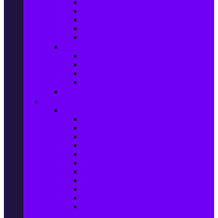
Маратонки и кецове
Дамски блузи
Дамски тениски
Дамски часовници
Дамски сандали
Мода за Мъже
Мъжки дънки
Мъжки маратонки и кецове
Мъжки часовници
Мъжки парфюми
Мода за ДЕЦА
Здраве и красота
Уреди & Аксесоари за лична грижа
Електрически четки за зъби
Устни иригатори
Епилатори
Козметични апарати
Уреди за маникюр и педикюр
Преси за коса
Сешоари
Маши за коса
Ролки за коса
Електрически четки за коса
Машинки за подстригване и
тримери