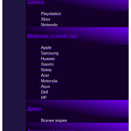
Gaming
Playstation
Xbox
Nintendo
Мобилни устройства
Apple
Samsung
Huawei
Xiaomi
Nokia
Acer
Motorola
Asus
Dell
HP
Други
Всички марки