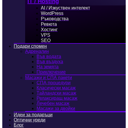
IT / Hosting
AI / Изкуствен интелект
WordPress
Ръководства
Ревюта
Хостинг
VPS
SEO
Подари спомен
Адреналин
Във водата
Във въздуха
На земята
Приключение
Масажи и СПА пакети
СПА процедури
Класически масаж
Тайландски масаж
Релаксиращ масаж
Лечебен масаж
Масажи за двойки
Идеи за подаръци
Оптични уреди
Блог