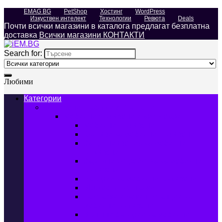
EMAG BG
PetShop
Хостинг
WordPress
Изкуствен интелект
Технологии
Ревюта
Deals
Почти всички магазини в каталога предлагат безплатна
доставка
Всички магазини КОНТАКТИ
Search for:
Любими
Категории
Телефони, Таблети & Лаптопи
Мобилни телефони и аксесоари
Мобилни телефони
Калъфи за мобилни телефони
Защитни фолиа за мобилни
телефони
Зарядни устройства за мобилни
телефони
Батерии за мобилни телефони
Bluetooth слушалки
Поставки и докинг станции за
мобилни телефони
Външни батерии за мобилни