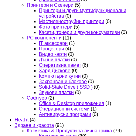
Принтери и Скенери
(5)
Принтери и други мултифункционални
устройства
(0)
Мастиленоструйни принтери
(0)
Фото принтери
(5)
Касети, тонери и други консумативи
(0)
PC компоненти
(11)
IT аксесоари
(1)
Процесори
(4)
Видео карти
(0)
Дънни платки
(0)
Оперативна памет
(6)
Хард Дискове
(0)
Компютърни кутии
(0)
Захранващи блокове
(0)
Solid-State Drive ( SSD )
(0)
Звукови платки
(0)
Софтуер
(2)
Office & Desktop приложения
(1)
Операционни системи
(1)
Антивирусни програми
(0)
Heat it
(4)
Здраве и красота
(91)
Козметика & Продукти за лична грижа
(79)