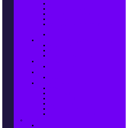
Колани за отслабване
Въжета за скачане
Постелки за упражнения
Фитнес аксесоари
Аксесоари за мултифункционални
фитнес уреди
Спортни добавки
Велосипеди, екипировка и аксесоари
Велосипеди
Детски велосипеди
Електрически велосипеди
Къмпинг артикули
Палатки за къмпинг
Спортни активности
Поход
Раници, куфари и чанти
Куфари
Пътни чанти
Спортни раници
Туристически раници
Спортни фитнес чанти
Аксесоари за пътуване
Авто & Направи си сам
Авто аксесоари