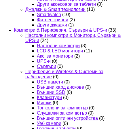
Други аксесоари за таблети
(0)
Джаджи & Smart технологии
(13)
Smartwatch
(10)
Фитнес гривни
(2)
Други джаджи
(1)
Компютри & Периферия, Сървъри & UPS-и
(33)
Настолни компютри & Монитори, Сървъри &
UPS-и
(24)
Настолни компютри
(3)
LCD & LED монитори
(11)
Акс. за монитори
(2)
UPS-и
(0)
Сървъри
(0)
Периферия и Wireless & Системи за
наблюдение
(0)
USB памети
(0)
Външни хард дискове
(0)
Външни SSD
(0)
Клавиатури
(0)
Мишки
(0)
Тонколони за компютър
(0)
Слушалки за компютър
(0)
Външни оптични устройства
(0)
Уеб камери
(0)
Графични таблети
(0)