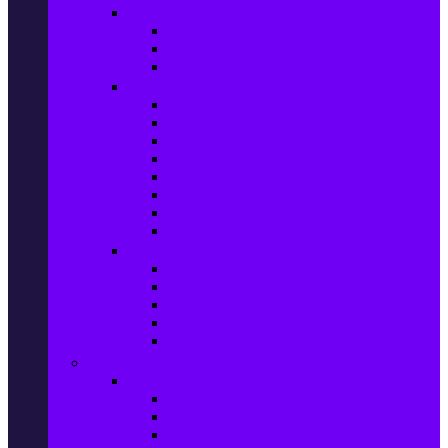
Прахосмукачки и ютии
Прахосмукачки
Ютии, парогенератори и др.
Парочистачки и водоструйки
Кухненски уреди
Електрически скари
Фритюрници
Хлебопекарни
Миксери
Пасатори
Блендери и чопъри
Месомелачки
Електрически фурни
Приготвяне на напитки
Кафе автом. и еспресо машини
Кафемашини
Кафемелачки
Сокоизтисквачки
Електрически кани
Мода
Мода за Жени
Всички предложения
Дамски якета и елеци
Ботуши и боти