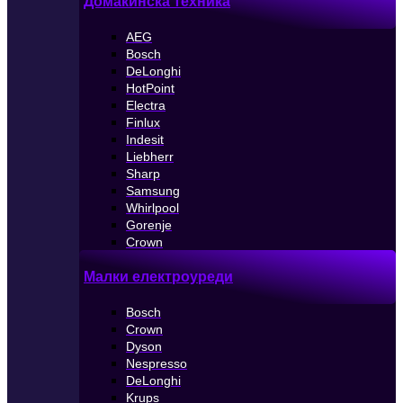
Домакинска техника
AEG
Bosch
DeLonghi
HotPoint
Electra
Finlux
Indesit
Liebherr
Sharp
Samsung
Whirlpool
Gorenje
Crown
Малки електроуреди
Bosch
Crown
Dyson
Nespresso
DeLonghi
Krups