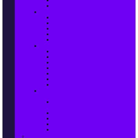
Сушилни за дрехи
Съдомиялни машини
Готварски печки и микровълнови
Готварски печки
Котлони
Електрически фурни
Микровълнови фурни
Абсорбатори
Уреди за вграждане
Фурни за вграждане
Плотове
Абсорбатори за вграждане
Микровълнови за вграждане
Перални машини за вграждане
Съдомиялни за вграждане
Хладилници за вграждане
Бойлери, Климатици & Уреди за
отопление
Климатици на промоция с висока
ефективност – Топ марки
Електрически конвектори
Вентилаторни печки
Бойлери
Електрически камини
Малки електроуреди