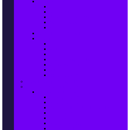
Домашен текстил
Спално бельо
Възглавници
Олекотени завивки
Хавлии за баня
Килими
Готвене и сервиране
PetShop
Кучета
Котки
Птици
Риби / Акваристика
Малки животни
Влечуги
Общи продукти
Играчки & Детски артикули
Спорт & Свободно време
Фитнес уреди и аксесоари
Бягащи пътеки
Велоергометри
Мултифункционални фитнес уреди
Гири и дъмбели
Степери
Вибро платформи
Фитнес топки