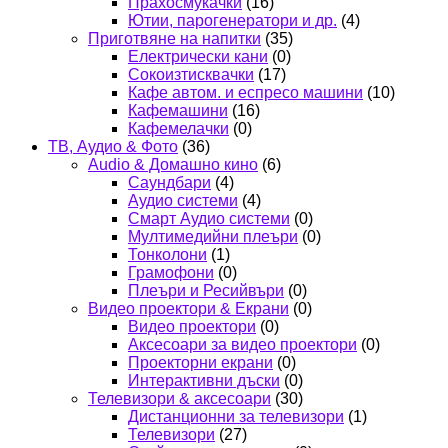
Прахосмукачки
(16)
Ютии, парогенератори и др.
(4)
Приготвяне на напитки
(35)
Електрически кани
(0)
Сокоизтисквачки
(17)
Кафе автом. и еспресо машини
(10)
Кафемашини
(16)
Кафемелачки
(0)
ТВ, Аудио & Фото
(36)
Audio & Домашно кино
(6)
Саундбари
(4)
Аудио системи
(4)
Смарт Аудио системи
(0)
Мултимедийни плеъри
(0)
Тонколони
(1)
Грамофони
(0)
Плеъри и Ресийвъри
(0)
Видео проектори & Екрани
(0)
Видео проектори
(0)
Аксесоари за видео проектори
(0)
Проекторни екрани
(0)
Интерактивни дъски
(0)
Телевизори & аксесоари
(30)
Дистанционни за телевизори
(1)
Телевизори
(27)