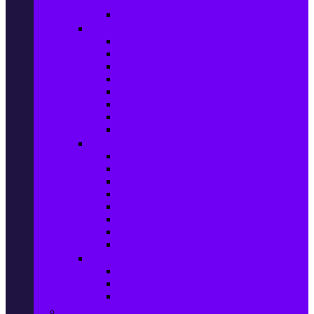
телефони
Карти памет
Лаптопи и аксесоари
Лаптопи
Чанти за лаптопи
Памет за лаптопи
Хард дискове за лаптопи
Охладителни подложки
Зарядни устройства за лаптоп
Батерии за лаптоп
Други лаптоп аксесоари
Таблети и аксесоари
Таблети
Калъфи за таблети
Защитни фолиа за таблети
Зарядни устройства за таблети
Поставки за кола & docking
Клавиатури за таблети
Кабели и адаптери за таблети
Други аксесоари за таблети
Джаджи & Smart технологии
Smartwatch
Фитнес гривни
Други джаджи
Компютри & Периферия, Сървъри & UPS-и