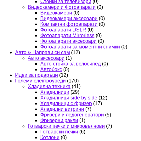
Стойки за телевизори
(0)
Видеокамери и Фотоапарати
(0)
Видеокамери
(0)
Видеокамери аксесоари
(0)
Компактни фотоапарати
(0)
Фотоапарати DSLR
(0)
Фотоапарати Mirrorless
(0)
Фотоапарати аксесоари
(0)
Фотоапарати за моментни снимки
(0)
Авто & Направи си сам
(12)
Авто аксесоари
(1)
Авто стойка за велосипед
(0)
Автобокс
(0)
Идеи за подаръци
(12)
Големи електроуреди
(170)
Хладилна техника
(41)
Хладилници
(29)
Хладилници side by side
(12)
Хладилници с фризер
(17)
Хладилни витрини
(7)
Фризери и ледогенератори
(5)
Фризерни ракли
(1)
Готварски печки и микровълнови
(7)
Готварски печки
(6)
Котлони
(0)