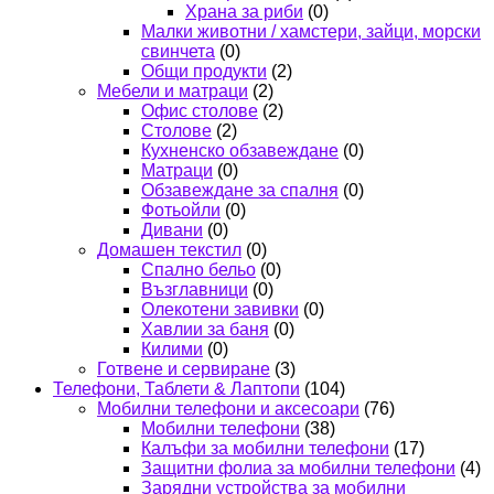
Храна за риби
(0)
Малки животни / хамстери, зайци, морски
свинчета
(0)
Общи продукти
(2)
Мебели и матраци
(2)
Офис столове
(2)
Столове
(2)
Кухненско обзавеждане
(0)
Матраци
(0)
Обзавеждане за спалня
(0)
Фотьойли
(0)
Дивани
(0)
Домашен текстил
(0)
Спално бельо
(0)
Възглавници
(0)
Олекотени завивки
(0)
Хавлии за баня
(0)
Килими
(0)
Готвене и сервиране
(3)
Телефони, Таблети & Лаптопи
(104)
Мобилни телефони и аксесоари
(76)
Мобилни телефони
(38)
Калъфи за мобилни телефони
(17)
Защитни фолиа за мобилни телефони
(4)
Зарядни устройства за мобилни