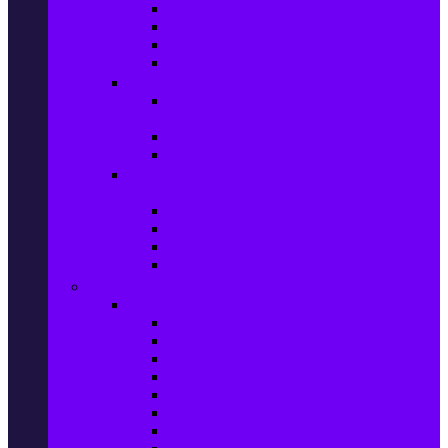
Игри за Playstation 4
Игри за Xbox One
Игри за Nintendo
Игри за Компютър
Гейминг аксесоари
Контролери, волани & гейминг
слушалки
VR Gaming Очила
VR Gaming Аксесоари
Гейминг Лаптопи, Настолни компютри &
Монитори
Гейминг Лаптопи
Гейминг Настолни компютри
Гейминг Монитори
Гейминг аксесоари за PC
Големи електроуреди
Хладилна техника
Хладилници
Хладилници side by side
Хладилници с фризер
Хладилни витрини
Фризери и ледогенератори
Фризерни ракли
Перални