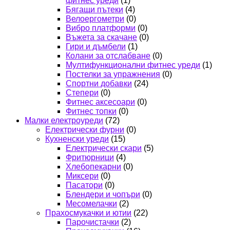
фитнес уреди
(1)
Бягащи пътеки
(4)
Велоергометри
(0)
Вибро платформи
(0)
Въжета за скачане
(0)
Гири и дъмбели
(1)
Колани за отслабване
(0)
Мултифункционални фитнес уреди
(1)
Постелки за упражнения
(0)
Спортни добавки
(24)
Степери
(0)
Фитнес аксесоари
(0)
Фитнес топки
(0)
Малки електроуреди
(72)
Електрически фурни
(0)
Кухненски уреди
(15)
Електрически скари
(5)
Фритюрници
(4)
Хлебопекарни
(0)
Миксери
(0)
Пасатори
(0)
Блендери и чопъри
(0)
Месомелачки
(2)
Прахосмукачки и ютии
(22)
Парочистачки
(2)