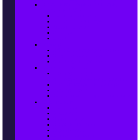
Настолни компютри & Монитори,
Сървъри & UPS-и
Настолни компютри
LCD & LED монитори
Акс. за монитори
Сървъри
UPS-и
Софтуер
Office & Desktop приложения
Операционни системи
Антивирусни програми
Принтери и Скенери
Принтери и други
мултифункционални устройства
Мастиленоструйни принтери
Фото принтери
Касети, тонери и други консумативи
PC компоненти
Процесори
Видео карти
Дънни платки
Оперативна памет
Хард Дискове
Компютърни кутии