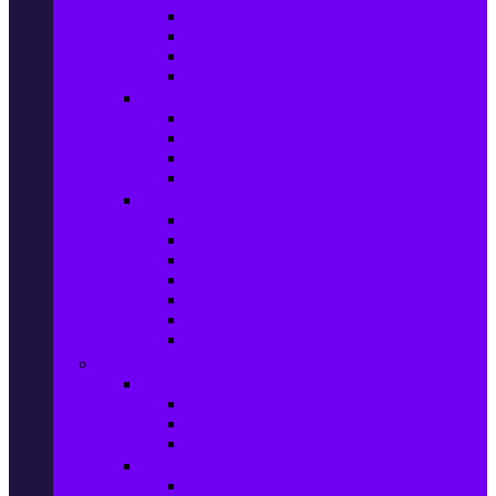
Фотоапарати Mirrorless
Компактни фотоапарати
Фотоапарати за моментни снимки
Фотоапарати аксесоари
Видео проектори & Екрани
Видео проектори
Аксесоари за видео проектори
Проекторни екрани
Интерактивни дъски
Audio & Домашно кино
Саундбари
Аудио системи
Смарт Аудио системи
Мултимедийни плеъри
Тонколони
Грамофони
Плеъри и Ресийвъри
Gaming
Гейминг конзоли
PlayStation
Xbox
Nintendo
Игри за конзола & Компютър
Игри за Playstation 5