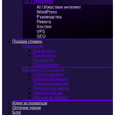
IT / Hosting
AI / Изкуствен интелект
WordPress
Ръководства
Ревюта
Хостинг
VPS
SEO
Подари спомен
Адреналин
Във водата
Във въздуха
На земята
Приключение
Масажи и СПА пакети
СПА процедури
Класически масаж
Тайландски масаж
Релаксиращ масаж
Лечебен масаж
Масажи за двойки
Идеи за подаръци
Оптични уреди
Блог