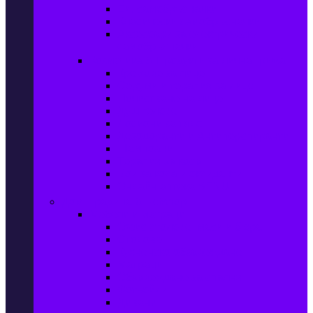
Ел. самобръсначки
Класически самобръсначки
Аксесоари за електрически
самобръсначки
Козметика & Продукти за лична грижа
Кремове за лице
Серуми и терапия за лице
Почистване на лице
Душ гелове
Лосиони за тяло
Дезодоранти и Антиперспиранти
Шампоани
Терапия за коса
Бои за коса и оксиданти
Онлайн аптека BENU
Дом, Градина & Petshop
Мебели и матраци
Офис столове, маси и бюра
Столове
Кухненско обзавеждане
Матраци
Обзавеждане за спалня
Фотьойли
Дивани