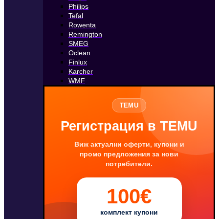
Philips
Tefal
Rowenta
Remington
SMEG
Oclean
Finlux
Karcher
WMF
TEMU
Регистрация в TEMU
Виж актуални оферти, купони и
промо предложения за нови
потребители.
100€
комплект купони