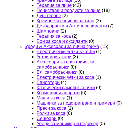
Кремове за лице
(30)
Терапия за лице
(42)
Почистващи продукти за лице
(18)
Душ гелове
(2)
Кремове и лосиони за тяло
(3)
Дезодоранти и Антиперспиранти
(7)
Шампоани
(2)
Терапия за коса
(2)
Бои за коса и оксиданти
(0)
Уреди & Аксесоари за лична грижа
(15)
Електрически четки за зъби
(1)
Устни иригатори
(3)
Аксесоари за електрически
самобръсначки
(0)
Ел. самобръсначки
(0)
Електрически четки за коса
(1)
Епилатори
(4)
Класически самобръсначки
(0)
Козметични апарати
(6)
Маши за коса
(1)
Машинки за подстригване и тримери
(0)
Преси за коса
(1)
Ролки за коса
(0)
Сешоари
(0)
Уреди за маникюр и педикюр
(0)