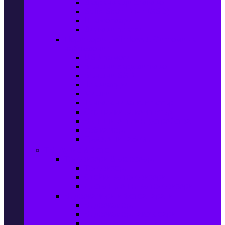
Захранващи блокове
Solid-State Drive (SSD)
IT аксесоари
Звукови платки
Периферия, Wireless & Системи за
наблюдение
USB памети
Външни хард дискове
Външни SSD
Клавиатури
Мишки
Тонколони за компютър
Слушалки за компютър
Външни оптични устройства
Уеб камери
Графични таблети
ТВ, Аудио & Фото
Телевизори & аксесоари
Телевизори
Стойки за телевизори
Дистанционни за телевизори
Видеокамери и Фотоапарати
Видеокамери
Видеокамери аксесоари
Фотоапарати DSLR