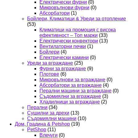
Електрически фурни
(0)
Микровълнови фурни
(0)
Абсорбатори
(1)
Бойлери, Климатици & Уреди за отопление
(53)
Климатици на промоция с висока
ефективност – Топ марки
(33)
Електрически конвектори
(13)
Вентилаторни печки
(1)
Бойлери
(4)
Електрически камини
(0)
Уреди за вграждане
(25)
Фурни за вграждане
(9)
Плотове
(6)
Микровълнови за вграждане
(0)
Абсорбатори за вграждане
(4)
Перални машини за вграждане
(0)
Съдомиялни за вграждане
(3)
Хладилници за вграждане
(2)
Перални
(34)
Сушилни за дрехи
(13)
Съдомиялни машини
(10)
Дом, Градина & Petshop
(19)
PetShop
(11)
Влечуги
(0)