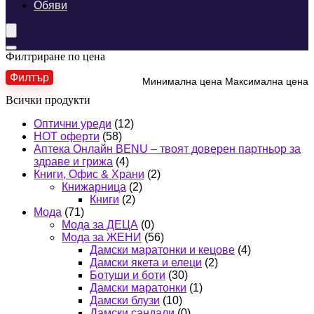
Обяви
Филтриране по цена
Филтър
Минимална цена
Максимална цена
Всички продукти
Оптични уреди
(12)
HOT оферти
(58)
Аптека Онлайн BENU – твоят доверен партньор за
здраве и грижа
(4)
Книги, Офис & Храни
(2)
Книжарница
(2)
Книги
(2)
Мода
(71)
Мода за ДЕЦА
(0)
Мода за ЖЕНИ
(56)
Дамски маратонки и кецове
(4)
Дамски якета и елеци
(2)
Ботуши и боти
(30)
Дамски маратонки
(1)
Дамски блузи
(10)
Дамски сандали
(0)