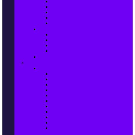
Маратонки и кецове
Дамски блузи
Дамски тениски
Дамски часовници
Дамски сандали
Мода за Мъже
Мъжки дънки
Мъжки маратонки и кецове
Мъжки часовници
Мъжки парфюми
Мода за ДЕЦА
Здраве и красота
Уреди & Аксесоари за лична грижа
Електрически четки за зъби
Устни иригатори
Епилатори
Козметични апарати
Уреди за маникюр и педикюр
Преси за коса
Сешоари
Маши за коса
Ролки за коса
Електрически четки за коса
Машинки за подстригване и
тримери