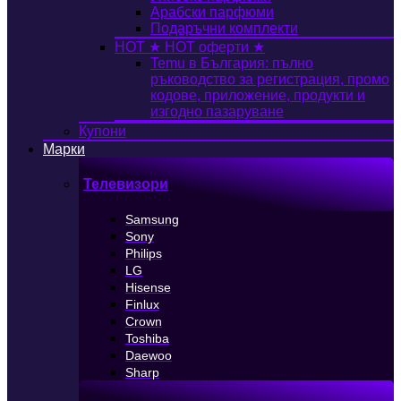
Арабски парфюми
Подаръчни комплекти
HOT
★ HOT оферти ★
Temu в България: пълно
ръководство за регистрация, промо
кодове, приложение, продукти и
изгодно пазаруване
Купони
Марки
Телевизори
Samsung
Sony
Philips
LG
Hisense
Finlux
Crown
Toshiba
Daewoo
Sharp