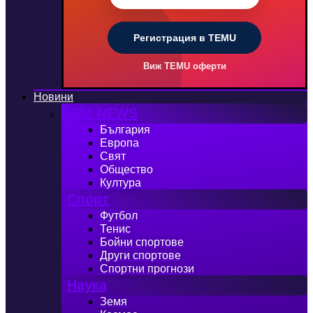
Регистрация в TEMU
Виж TEMU оферти
Новини
iEM NEWS
България
Европа
Свят
Общество
Култура
Спорт
Футбол
Тенис
Бойни спортове
Други спортове
Спортни прогнози
Наука
Земя