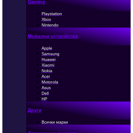
Gaming
Playstation
Xbox
Nintendo
Мобилни устройства
Apple
Samsung
Huawei
Xiaomi
Nokia
Acer
Motorola
Asus
Dell
HP
Други
Всички марки