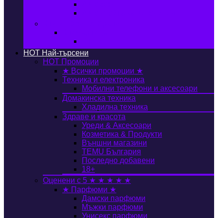
Автобокс
Авто стойка за велосипед
Книги, Офис & Храни
Книжарница
Книги
HOT
Най-търсени
HOT
Промоции
★ Всички промоции ★
Техника и електроника
Мобилни телефони и аксесоари
Домакинска техника
Хладилна техника
Здраве и красота
Уреди & Аксесоари
Козметика & Продукти
Външни магазини
TEMU България
Последно добавени
18+
Оценени с 5 ★ ★ ★ ★ ★
★ Парфюми ★
Дамски парфюми
Мъжки парфюми
Унисекс парфюми