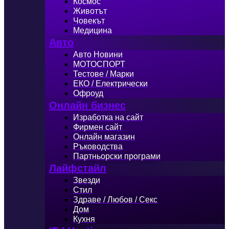
Космос
Животът
Човекът
Медицина
Авто
Авто Новини
МОТОСПОРТ
Тестове / Марки
ЕКО / Електрически
Офроуд
Онлайн бизнес
Изработка на сайт
Фирмен сайт
Онлайн магазин
Ръководства
Партньорски програми
Лайфстайл
Звезди
Стил
Здраве / Любов / Секс
Дом
Кухня