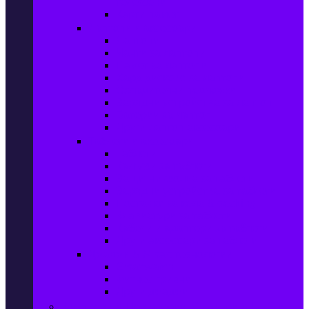
телефони
Карти памет
Лаптопи и аксесоари
Лаптопи
Чанти за лаптопи
Памет за лаптопи
Хард дискове за лаптопи
Охладителни подложки
Зарядни устройства за лаптоп
Батерии за лаптоп
Други лаптоп аксесоари
Таблети и аксесоари
Таблети
Калъфи за таблети
Защитни фолиа за таблети
Зарядни устройства за таблети
Поставки за кола & docking
Клавиатури за таблети
Кабели и адаптери за таблети
Други аксесоари за таблети
Джаджи & Smart технологии
Smartwatch
Фитнес гривни
Други джаджи
Компютри & Периферия, Сървъри & UPS-и