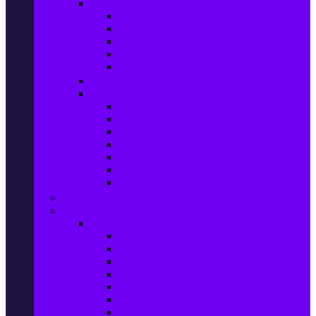
Домашен текстил
Спално бельо
Възглавници
Олекотени завивки
Хавлии за баня
Килими
Готвене и сервиране
PetShop
Кучета
Котки
Птици
Риби / Акваристика
Малки животни
Влечуги
Общи продукти
Играчки & Детски артикули
Спорт & Свободно време
Фитнес уреди и аксесоари
Бягащи пътеки
Велоергометри
Мултифункционални фитнес уреди
Гири и дъмбели
Степери
Вибро платформи
Фитнес топки