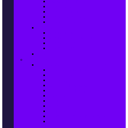
Маратонки и кецове
Дамски блузи
Дамски тениски
Дамски часовници
Дамски сандали
Мода за Мъже
Мъжки дънки
Мъжки маратонки и кецове
Мъжки часовници
Мъжки парфюми
Мода за ДЕЦА
Здраве и красота
Уреди & Аксесоари за лична грижа
Електрически четки за зъби
Устни иригатори
Епилатори
Козметични апарати
Уреди за маникюр и педикюр
Преси за коса
Сешоари
Маши за коса
Ролки за коса
Електрически четки за коса
Машинки за подстригване и
тримери