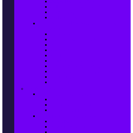
Захранващи блокове
Solid-State Drive (SSD)
IT аксесоари
Звукови платки
Периферия, Wireless & Системи за
наблюдение
USB памети
Външни хард дискове
Външни SSD
Клавиатури
Мишки
Тонколони за компютър
Слушалки за компютър
Външни оптични устройства
Уеб камери
Графични таблети
ТВ, Аудио & Фото
Телевизори & аксесоари
Телевизори
Стойки за телевизори
Дистанционни за телевизори
Видеокамери и Фотоапарати
Видеокамери
Видеокамери аксесоари
Фотоапарати DSLR