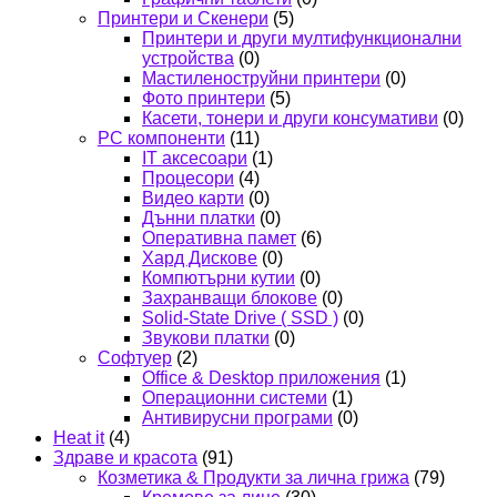
Принтери и Скенери
(5)
Принтери и други мултифункционални
устройства
(0)
Мастиленоструйни принтери
(0)
Фото принтери
(5)
Касети, тонери и други консумативи
(0)
PC компоненти
(11)
IT аксесоари
(1)
Процесори
(4)
Видео карти
(0)
Дънни платки
(0)
Оперативна памет
(6)
Хард Дискове
(0)
Компютърни кутии
(0)
Захранващи блокове
(0)
Solid-State Drive ( SSD )
(0)
Звукови платки
(0)
Софтуер
(2)
Office & Desktop приложения
(1)
Операционни системи
(1)
Антивирусни програми
(0)
Heat it
(4)
Здраве и красота
(91)
Козметика & Продукти за лична грижа
(79)