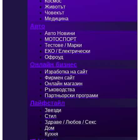
Космос
Животът
Човекът
Медицина
Авто
Авто Новини
МОТОСПОРТ
Тестове / Марки
ЕКО / Електрически
Офроуд
Онлайн бизнес
Изработка на сайт
Фирмен сайт
Онлайн магазин
Ръководства
Партньорски програми
Лайфстайл
Звезди
Стил
Здраве / Любов / Секс
Дом
Кухня