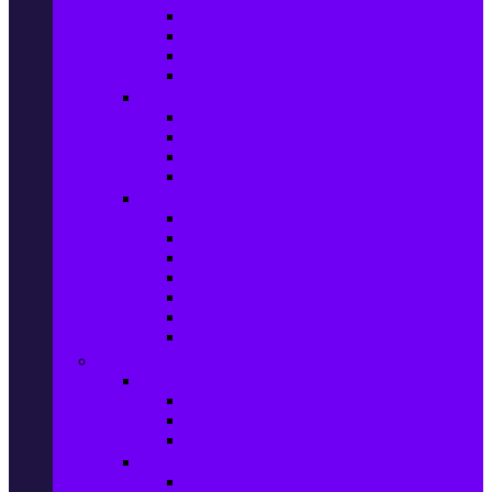
Фотоапарати Mirrorless
Компактни фотоапарати
Фотоапарати за моментни снимки
Фотоапарати аксесоари
Видео проектори & Екрани
Видео проектори
Аксесоари за видео проектори
Проекторни екрани
Интерактивни дъски
Audio & Домашно кино
Саундбари
Аудио системи
Смарт Аудио системи
Мултимедийни плеъри
Тонколони
Грамофони
Плеъри и Ресийвъри
Gaming
Гейминг конзоли
PlayStation
Xbox
Nintendo
Игри за конзола & Компютър
Игри за Playstation 5