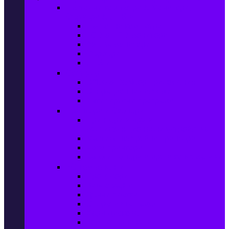
Настолни компютри & Монитори,
Сървъри & UPS-и
Настолни компютри
LCD & LED монитори
Акс. за монитори
Сървъри
UPS-и
Софтуер
Office & Desktop приложения
Операционни системи
Антивирусни програми
Принтери и Скенери
Принтери и други
мултифункционални устройства
Мастиленоструйни принтери
Фото принтери
Касети, тонери и други консумативи
PC компоненти
Процесори
Видео карти
Дънни платки
Оперативна памет
Хард Дискове
Компютърни кутии