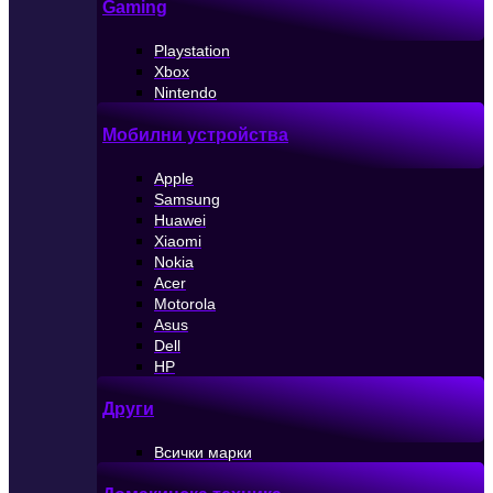
Gaming
Playstation
Xbox
Nintendo
Мобилни устройства
Apple
Samsung
Huawei
Xiaomi
Nokia
Acer
Motorola
Asus
Dell
HP
Други
Всички марки