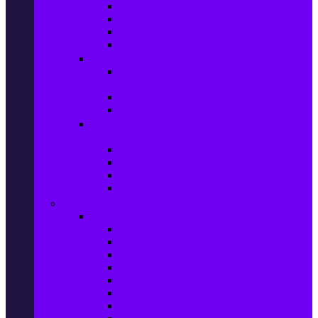
Игри за Playstation 4
Игри за Xbox One
Игри за Nintendo
Игри за Компютър
Гейминг аксесоари
Контролери, волани & гейминг
слушалки
VR Gaming Очила
VR Gaming Аксесоари
Гейминг Лаптопи, Настолни компютри &
Монитори
Гейминг Лаптопи
Гейминг Настолни компютри
Гейминг Монитори
Гейминг аксесоари за PC
Големи електроуреди
Хладилна техника
Хладилници
Хладилници side by side
Хладилници с фризер
Хладилни витрини
Фризери и ледогенератори
Фризерни ракли
Перални