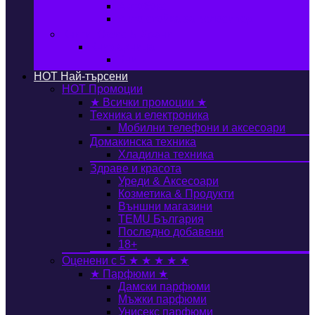
Автобокс
Авто стойка за велосипед
Книги, Офис & Храни
Книжарница
Книги
HOT
Най-търсени
HOT
Промоции
★ Всички промоции ★
Техника и електроника
Мобилни телефони и аксесоари
Домакинска техника
Хладилна техника
Здраве и красота
Уреди & Аксесоари
Козметика & Продукти
Външни магазини
TEMU България
Последно добавени
18+
Оценени с 5 ★ ★ ★ ★ ★
★ Парфюми ★
Дамски парфюми
Мъжки парфюми
Унисекс парфюми