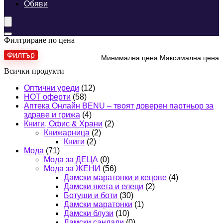
Обяви
Филтриране по цена
Филтър
Минимална цена
Максимална цена
Всички продукти
Оптични уреди
(12)
HOT оферти
(58)
Аптека Онлайн BENU – твоят доверен партньор за
здраве и грижа
(4)
Книги, Офис & Храни
(2)
Книжарница
(2)
Книги
(2)
Мода
(71)
Мода за ДЕЦА
(0)
Мода за ЖЕНИ
(56)
Дамски маратонки и кецове
(4)
Дамски якета и елеци
(2)
Ботуши и боти
(30)
Дамски маратонки
(1)
Дамски блузи
(10)
Дамски сандали
(0)