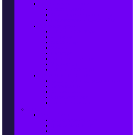
Прахосмукачки и ютии
Прахосмукачки
Ютии, парогенератори и др.
Парочистачки и водоструйки
Кухненски уреди
Електрически скари
Фритюрници
Хлебопекарни
Миксери
Пасатори
Блендери и чопъри
Месомелачки
Електрически фурни
Приготвяне на напитки
Кафе автом. и еспресо машини
Кафемашини
Кафемелачки
Сокоизтисквачки
Електрически кани
Мода
Мода за Жени
Всички предложения
Дамски якета и елеци
Ботуши и боти