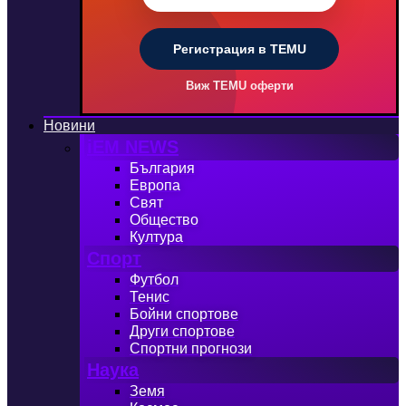
Регистрация в TEMU
Виж TEMU оферти
Новини
iEM NEWS
България
Европа
Свят
Общество
Култура
Спорт
Футбол
Тенис
Бойни спортове
Други спортове
Спортни прогнози
Наука
Земя