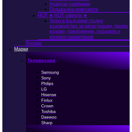
Арабски парфюми
Подаръчни комплекти
HOT
★ HOT оферти ★
Temu в България: пълно
ръководство за регистрация, промо
кодове, приложение, продукти и
изгодно пазаруване
Купони
Марки
Телевизори
Samsung
Sony
Philips
LG
Hisense
Finlux
Crown
Toshiba
Daewoo
Sharp