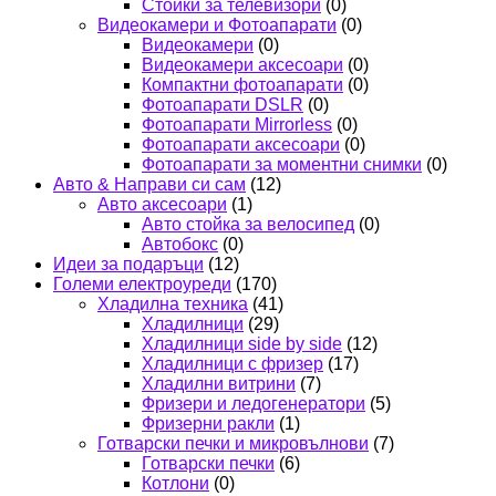
Стойки за телевизори
(0)
Видеокамери и Фотоапарати
(0)
Видеокамери
(0)
Видеокамери аксесоари
(0)
Компактни фотоапарати
(0)
Фотоапарати DSLR
(0)
Фотоапарати Mirrorless
(0)
Фотоапарати аксесоари
(0)
Фотоапарати за моментни снимки
(0)
Авто & Направи си сам
(12)
Авто аксесоари
(1)
Авто стойка за велосипед
(0)
Автобокс
(0)
Идеи за подаръци
(12)
Големи електроуреди
(170)
Хладилна техника
(41)
Хладилници
(29)
Хладилници side by side
(12)
Хладилници с фризер
(17)
Хладилни витрини
(7)
Фризери и ледогенератори
(5)
Фризерни ракли
(1)
Готварски печки и микровълнови
(7)
Готварски печки
(6)
Котлони
(0)