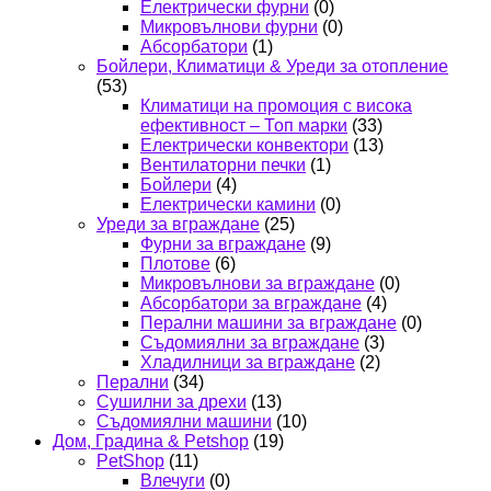
Електрически фурни
(0)
Микровълнови фурни
(0)
Абсорбатори
(1)
Бойлери, Климатици & Уреди за отопление
(53)
Климатици на промоция с висока
ефективност – Топ марки
(33)
Електрически конвектори
(13)
Вентилаторни печки
(1)
Бойлери
(4)
Електрически камини
(0)
Уреди за вграждане
(25)
Фурни за вграждане
(9)
Плотове
(6)
Микровълнови за вграждане
(0)
Абсорбатори за вграждане
(4)
Перални машини за вграждане
(0)
Съдомиялни за вграждане
(3)
Хладилници за вграждане
(2)
Перални
(34)
Сушилни за дрехи
(13)
Съдомиялни машини
(10)
Дом, Градина & Petshop
(19)
PetShop
(11)
Влечуги
(0)