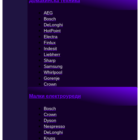
Домакинска техника
AEG
Bosch
DeLonghi
HotPoint
Electra
Finlux
Indesit
Liebherr
Sharp
Samsung
Whirlpool
Gorenje
Crown
Малки електроуреди
Bosch
Crown
Dyson
Nespresso
DeLonghi
Krups