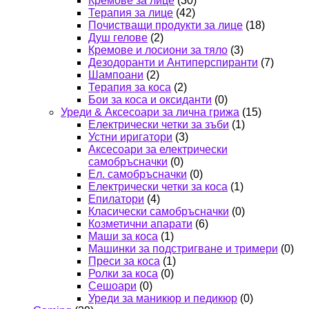
Кремове за лице
(30)
Терапия за лице
(42)
Почистващи продукти за лице
(18)
Душ гелове
(2)
Кремове и лосиони за тяло
(3)
Дезодоранти и Антиперспиранти
(7)
Шампоани
(2)
Терапия за коса
(2)
Бои за коса и оксиданти
(0)
Уреди & Аксесоари за лична грижа
(15)
Електрически четки за зъби
(1)
Устни иригатори
(3)
Аксесоари за електрически
самобръсначки
(0)
Ел. самобръсначки
(0)
Електрически четки за коса
(1)
Епилатори
(4)
Класически самобръсначки
(0)
Козметични апарати
(6)
Маши за коса
(1)
Машинки за подстригване и тримери
(0)
Преси за коса
(1)
Ролки за коса
(0)
Сешоари
(0)
Уреди за маникюр и педикюр
(0)