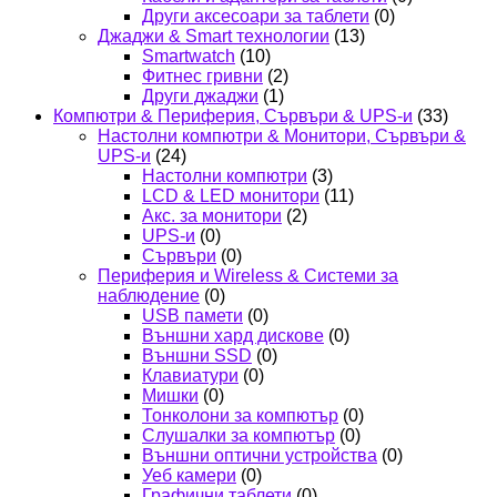
Други аксесоари за таблети
(0)
Джаджи & Smart технологии
(13)
Smartwatch
(10)
Фитнес гривни
(2)
Други джаджи
(1)
Компютри & Периферия, Сървъри & UPS-и
(33)
Настолни компютри & Монитори, Сървъри &
UPS-и
(24)
Настолни компютри
(3)
LCD & LED монитори
(11)
Акс. за монитори
(2)
UPS-и
(0)
Сървъри
(0)
Периферия и Wireless & Системи за
наблюдение
(0)
USB памети
(0)
Външни хард дискове
(0)
Външни SSD
(0)
Клавиатури
(0)
Мишки
(0)
Тонколони за компютър
(0)
Слушалки за компютър
(0)
Външни оптични устройства
(0)
Уеб камери
(0)
Графични таблети
(0)