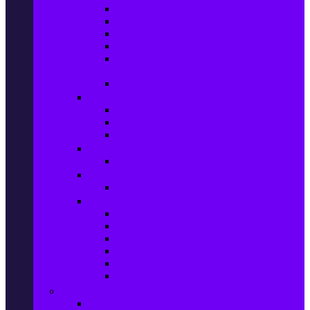
Колани за отслабване
Въжета за скачане
Постелки за упражнения
Фитнес аксесоари
Аксесоари за мултифункционални
фитнес уреди
Спортни добавки
Велосипеди, екипировка и аксесоари
Велосипеди
Детски велосипеди
Електрически велосипеди
Къмпинг артикули
Палатки за къмпинг
Спортни активности
Поход
Раници, куфари и чанти
Куфари
Пътни чанти
Спортни раници
Туристически раници
Спортни фитнес чанти
Аксесоари за пътуване
Авто & Направи си сам
Авто аксесоари