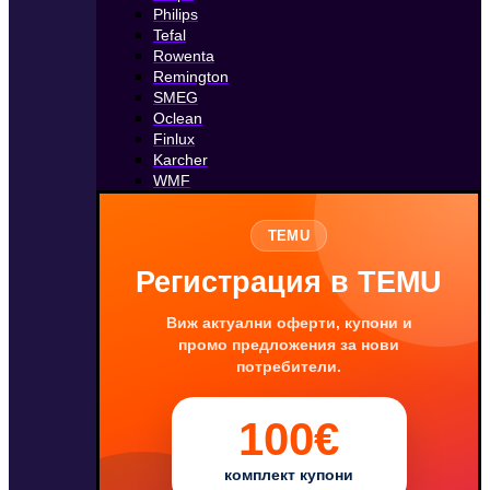
Philips
Tefal
Rowenta
Remington
SMEG
Oclean
Finlux
Karcher
WMF
TEMU
Регистрация в TEMU
Виж актуални оферти, купони и
промо предложения за нови
потребители.
100€
комплект купони