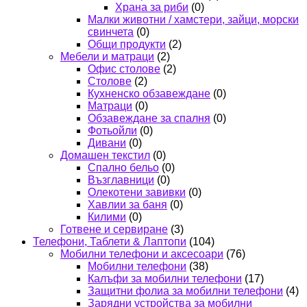
Храна за риби
(0)
Малки животни / хамстери, зайци, морски
свинчета
(0)
Общи продукти
(2)
Мебели и матраци
(2)
Офис столове
(2)
Столове
(2)
Кухненско обзавеждане
(0)
Матраци
(0)
Обзавеждане за спалня
(0)
Фотьойли
(0)
Дивани
(0)
Домашен текстил
(0)
Спално бельо
(0)
Възглавници
(0)
Олекотени завивки
(0)
Хавлии за баня
(0)
Килими
(0)
Готвене и сервиране
(3)
Телефони, Таблети & Лаптопи
(104)
Мобилни телефони и аксесоари
(76)
Мобилни телефони
(38)
Калъфи за мобилни телефони
(17)
Защитни фолиа за мобилни телефони
(4)
Зарядни устройства за мобилни