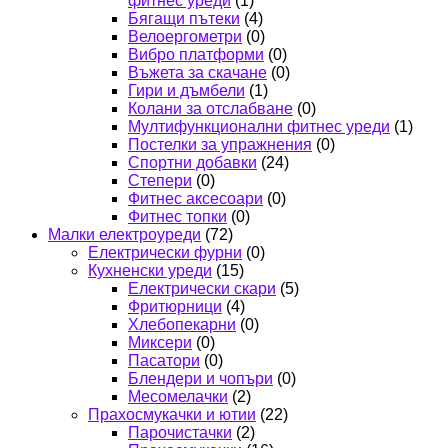
фитнес уреди
(1)
Бягащи пътеки
(4)
Велоергометри
(0)
Вибро платформи
(0)
Въжета за скачане
(0)
Гири и дъмбели
(1)
Колани за отслабване
(0)
Мултифункционални фитнес уреди
(1)
Постелки за упражнения
(0)
Спортни добавки
(24)
Степери
(0)
Фитнес аксесоари
(0)
Фитнес топки
(0)
Малки електроуреди
(72)
Електрически фурни
(0)
Кухненски уреди
(15)
Електрически скари
(5)
Фритюрници
(4)
Хлебопекарни
(0)
Миксери
(0)
Пасатори
(0)
Блендери и чопъри
(0)
Месомелачки
(2)
Прахосмукачки и ютии
(22)
Парочистачки
(2)