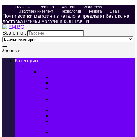
EMAG BG
PetShop
Хостинг
WordPress
Изкуствен интелект
Технологии
Ревюта
Deals
Почти всички магазини в каталога предлагат безплатна
доставка
Всички магазини КОНТАКТИ
Search for:
Любими
Категории
Телефони, Таблети & Лаптопи
Мобилни телефони и аксесоари
Мобилни телефони
Калъфи за мобилни телефони
Защитни фолиа за мобилни
телефони
Зарядни устройства за мобилни
телефони
Батерии за мобилни телефони
Bluetooth слушалки
Поставки и докинг станции за
мобилни телефони
Външни батерии за мобилни