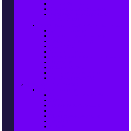
Ел. самобръсначки
Класически самобръсначки
Аксесоари за електрически
самобръсначки
Козметика & Продукти за лична грижа
Кремове за лице
Серуми и терапия за лице
Почистване на лице
Душ гелове
Лосиони за тяло
Дезодоранти и Антиперспиранти
Шампоани
Терапия за коса
Бои за коса и оксиданти
Онлайн аптека BENU
Дом, Градина & Petshop
Мебели и матраци
Офис столове, маси и бюра
Столове
Кухненско обзавеждане
Матраци
Обзавеждане за спалня
Фотьойли
Дивани