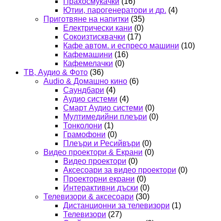
Прахосмукачки
(16)
Ютии, парогенератори и др.
(4)
Приготвяне на напитки
(35)
Електрически кани
(0)
Сокоизтисквачки
(17)
Кафе автом. и еспресо машини
(10)
Кафемашини
(16)
Кафемелачки
(0)
ТВ, Аудио & Фото
(36)
Audio & Домашно кино
(6)
Саундбари
(4)
Аудио системи
(4)
Смарт Аудио системи
(0)
Мултимедийни плеъри
(0)
Тонколони
(1)
Грамофони
(0)
Плеъри и Ресийвъри
(0)
Видео проектори & Екрани
(0)
Видео проектори
(0)
Аксесоари за видео проектори
(0)
Проекторни екрани
(0)
Интерактивни дъски
(0)
Телевизори & аксесоари
(30)
Дистанционни за телевизори
(1)
Телевизори
(27)