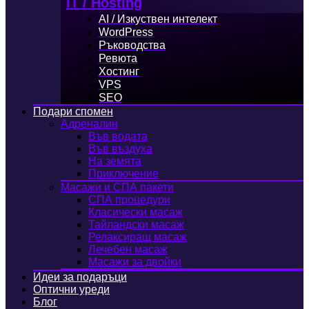
IT / Hosting
AI / Изкуствен интелект
WordPress
Ръководства
Ревюта
Хостинг
VPS
SEO
Подари спомен
Адреналин
Във водата
Във въздуха
На земята
Приключение
Масажи и СПА пакети
СПА процедури
Класически масаж
Тайландски масаж
Релаксиращ масаж
Лечебен масаж
Масажи за двойки
Идеи за подаръци
Оптични уреди
Блог